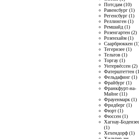
Потсдам (10)
Равенсбург (1)
Регенсбург (1)
Реллинген (1)
Ремшайд (1)
Розенгартен (2)
Розенхайм (1)
Саарбрюккен (1
Тегернзее (1)
Тельтов (1)
Торгау (1)
Унтервёссен (2)
Фатерштеттен (1
Фельдафинг (1)
Фрайбург (1)
Франкфурт-на-
Майне (11)
Фрауенмарк (1)
Фридберг (1)
Фюрт (1)
Фюссен (1)
Хагнау-Бодензе
(1)
Хехендорф (1)
Хильтер-ам-