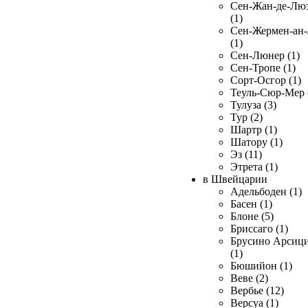
Сен-Жан-де-Лю
(1)
Сен-Жермен-ан
(1)
Сен-Люнер (1)
Сен-Тропе (1)
Сорт-Осгор (1)
Теуль-Сюр-Мер 
Тулуза (3)
Тур (2)
Шартр (1)
Шатору (1)
Эз (11)
Этрета (1)
в Швейцарии
Адельбоден (1)
Басен (1)
Блоне (5)
Бриссаго (1)
Брусино Арсиц
(1)
Бюшийон (1)
Веве (2)
Вербье (12)
Версуа (1)