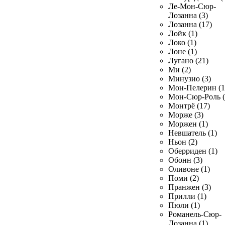
Ле-Мон-Сюр-
Лозанна (3)
Лозанна (17)
Лойк (1)
Локо (1)
Лоне (1)
Лугано (21)
Ми (2)
Минузио (3)
Мон-Пелерин (1
Мон-Сюр-Роль (
Монтрё (17)
Морже (3)
Моржен (1)
Невшатель (1)
Ньон (2)
Оберриден (1)
Обонн (3)
Оливоне (1)
Поми (2)
Пранжен (3)
Прилли (1)
Пюли (1)
Романель-Сюр-
Лозанна (1)