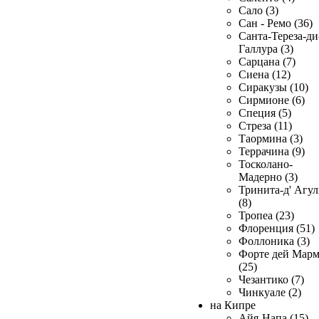
Сало (3)
Сан - Ремо (36)
Санта-Тереза-ди
Галлура (3)
Сарцана (7)
Сиена (12)
Сиракузы (10)
Сирмионе (6)
Специя (5)
Стреза (11)
Таормина (3)
Террачина (9)
Тосколано-
Мадерно (3)
Тринита-д' Агул
(8)
Тропеа (23)
Флоренция (51)
Фоллоника (3)
Форте дей Мар
(25)
Чезантико (7)
Чинкуале (2)
на Кипре
Айя-Напа (15)