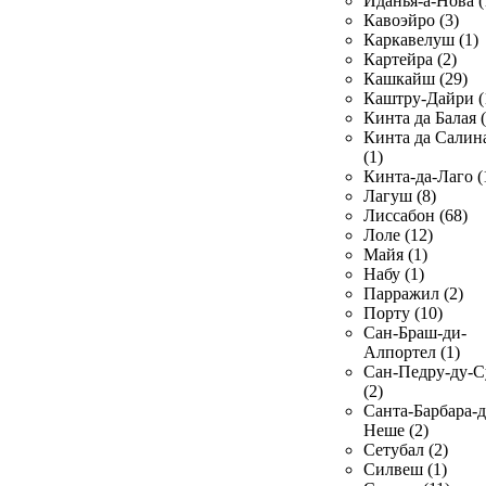
Иданья-а-Нова (
Кавоэйро (3)
Каркавелуш (1)
Картейра (2)
Кашкайш (29)
Каштру-Дайри (
Кинта да Балая (
Кинта да Салин
(1)
Кинта-да-Лаго (
Лагуш (8)
Лиссабон (68)
Лоле (12)
Майя (1)
Набу (1)
Парражил (2)
Порту (10)
Сан-Браш-ди-
Алпортел (1)
Сан-Педру-ду-С
(2)
Санта-Барбара-д
Неше (2)
Сетубал (2)
Силвеш (1)