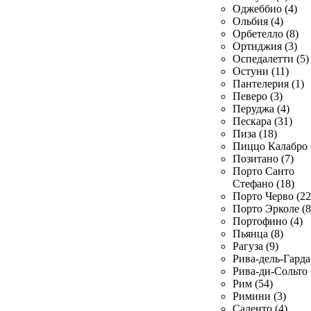
Оджеббио (4)
Ольбия (4)
Орбетелло (8)
Ортиджия (3)
Оспедалетти (5)
Остуни (11)
Пантелерия (1)
Певеро (3)
Перуджа (4)
Пескара (31)
Пиза (18)
Пиццо Калабро 
Позитано (7)
Порто Санто
Стефано (18)
Порто Черво (22
Порто Эрколе (8
Портофино (4)
Пьянца (8)
Рагуза (9)
Рива-дель-Гарда 
Рива-ди-Сольто 
Рим (54)
Римини (3)
Саленто (4)