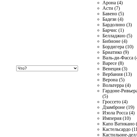
Арона (4)
Асти (7)
Бавено (5)
Бадези (4)
Бардолино (3)
Барчис (1)
Белладжио (5)
Бибионе (4)
Бордигера (10)
Бриатико (9)
Валь-ди-Фасса (
Варесе (8)
Хочу
Венеция (3)
купить
Вербания (13)
Верона (5)
Вольтерра (4)
Гардоне-Ривьер
(5)
Гроссето (4)
Дзамброне (19)
Изола Росса (4)
Империя (10)
Капо Ватикано (
Кастельсардо (1
Кастильоне-делл