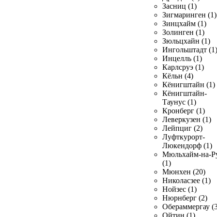
Засниц (1)
Зигмаринген (1)
Зинцхайм (1)
Золинген (1)
Зюльцхайн (1)
Ингольштадт (1
Инцелль (1)
Карлсруэ (1)
Кёльн (4)
Кёнигштайн (1)
Кёнигштайн-
Таунус (1)
Кронберг (1)
Леверкузен (1)
Лейпциг (2)
Луфткурорт-
Люкендорф (1)
Мюльхайм-на-Р
(1)
Мюнхен (20)
Николасзее (1)
Нойзес (1)
Нюрнберг (2)
Обераммергау (3
Ойтин (1)