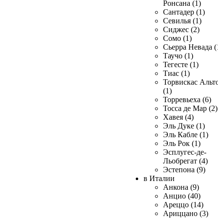
Ронсана (1)
Сантадер (1)
Севилья (1)
Сиджес (2)
Сомо (1)
Сьерра Невада (
Таучо (1)
Тегесте (1)
Тиас (1)
Торвискас Альт
(1)
Торревьеха (6)
Тосса де Мар (2)
Хавея (4)
Эль Дуке (1)
Эль Кабле (1)
Эль Рок (1)
Эсплугес-де-
Льобрегат (4)
Эстепона (9)
в Италии
Анкона (9)
Анцио (40)
Ареццо (14)
Ариццано (3)