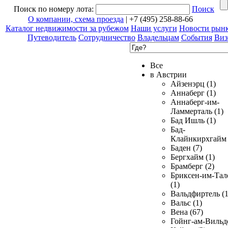
Поиск по номеру лота:
Поиск
О компании, схема проезда
| +7 (495) 258-88-66
Каталог недвижимости за рубежом
Наши услуги
Новости рын
Путеводитель
Сотрудничество
Владельцам
События
Виз
Все
в Австрии
Айзенэрц (1)
Аннаберг (1)
Аннаберг-им-
Ламмерталь (1)
Бад Ишль (1)
Бад-
Клайнкирхгайм 
Баден (7)
Бергхайм (1)
Брамберг (2)
Бриксен-им-Тал
(1)
Вальдфиртель (1
Вальс (1)
Вена (67)
Гойнг-ам-Вильд