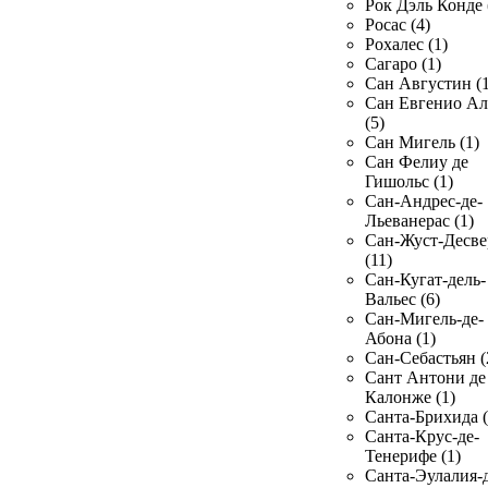
Рок Дэль Конде 
Росас (4)
Рохалес (1)
Сагаро (1)
Сан Августин (1
Сан Евгенио Ал
(5)
Сан Мигель (1)
Сан Фелиу де
Гишольс (1)
Сан-Андрес-де-
Льеванерас (1)
Сан-Жуст-Десве
(11)
Сан-Кугат-дель-
Вальес (6)
Сан-Мигель-де-
Абона (1)
Сан-Себастьян (
Сант Антони де
Калонже (1)
Санта-Брихида (
Санта-Крус-де-
Тенерифе (1)
Санта-Эулалия-д