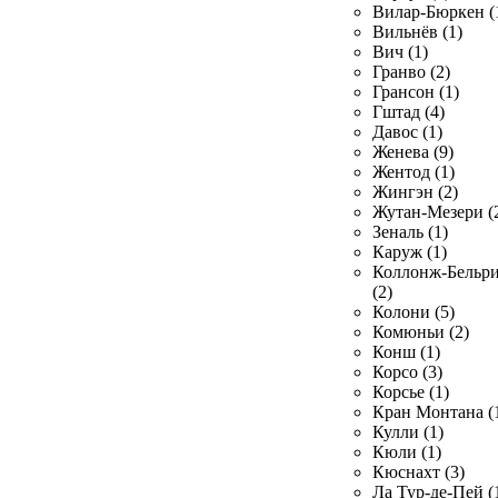
Вилар-Бюркен (
Вильнёв (1)
Вич (1)
Гранво (2)
Грансон (1)
Гштад (4)
Давос (1)
Женева (9)
Жентод (1)
Жингэн (2)
Жутан-Мезери (
Зеналь (1)
Каруж (1)
Коллонж-Бельр
(2)
Колони (5)
Комюньи (2)
Конш (1)
Корсо (3)
Корсье (1)
Кран Монтана (
Кулли (1)
Кюли (1)
Кюснахт (3)
Ла Тур-де-Пей (