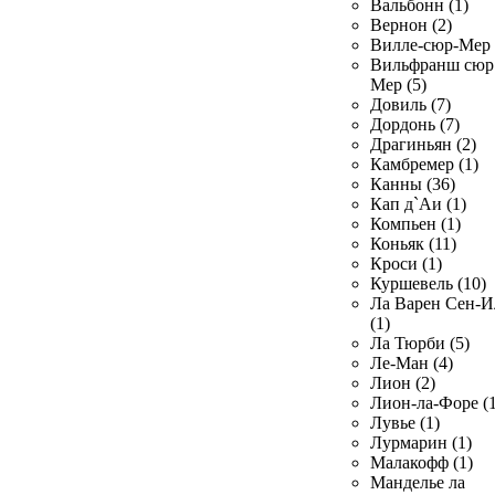
Вальбонн (1)
Вернон (2)
Вилле-сюр-Мер 
Вильфранш сюр
Мер (5)
Довиль (7)
Дордонь (7)
Драгиньян (2)
Камбремер (1)
Канны (36)
Кап д`Аи (1)
Компьен (1)
Коньяк (11)
Кроси (1)
Куршевель (10)
Ла Варен Сен-И
(1)
Ла Тюрби (5)
Ле-Ман (4)
Лион (2)
Лион-ла-Форе (1
Лувье (1)
Лурмарин (1)
Малакофф (1)
Манделье ла