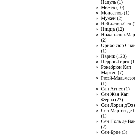
Напуль (1)
Межев (10)
Монсегюр (1)
Мужен (2)
Нейи-сюр-Сен (
Ницца (12)
Ножан-сюр-Ма
(2)
Орибо сюр Сиа
(1)
Париж (120)
Перрос-Гирек (1
Рокебрюн Кап
Мартен (7)
Рюэй-Мальмезо
(1)
Сан Агнес (1)
Сен Жан Кап
Ферра (23)
Сен Лоран д'Эз 
Сен Мартен де 
(1)
Сен Поль де Ва
(2)
Сен-Бриё (3)