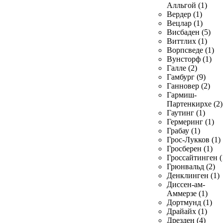
Алльгой (1)
Вердер (1)
Вецлар (1)
Висбаден (5)
Виттлих (1)
Ворпсведе (1)
Вунсторф (1)
Галле (2)
Гамбург (9)
Ганновер (2)
Гармиш-
Партенкирхе (2)
Гаутинг (1)
Гермеринг (1)
Грабау (1)
Грос-Лукков (1)
Гросберен (1)
Гроссайтинген (
Грюнвальд (2)
Денклинген (1)
Диссен-ам-
Аммерзе (1)
Дортмунд (1)
Драйайх (1)
Дрезден (4)