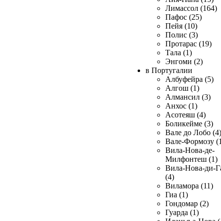
Лимассол (164)
Пафос (25)
Пейя (10)
Полис (3)
Протарас (19)
Тала (1)
Энгоми (2)
в Португалии
Албуфейра (5)
Алгош (1)
Алмансил (3)
Анхос (1)
Асотеяш (4)
Боликейме (3)
Вале до Лобо (4
Вале-Формозу (
Вила-Нова-де-
Милфонтеш (1)
Вила-Нова-ди-Г
(4)
Виламора (11)
Гиа (1)
Гондомар (2)
Гуарда (1)