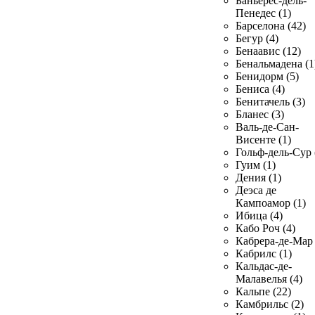
Баньерес-дель-
Пенедес (1)
Барселона (42)
Бегур (4)
Бенаавис (12)
Бенальмадена (1
Бенидорм (5)
Бениса (4)
Бенитачель (3)
Бланес (3)
Валь-де-Сан-
Висенте (1)
Гольф-дель-Сур 
Гуим (1)
Дения (1)
Деэса де
Кампоамор (1)
Ибица (4)
Кабо Роч (4)
Кабрера-де-Мар 
Кабрилс (1)
Кальдас-де-
Малавелья (4)
Кальпе (22)
Камбрильс (2)