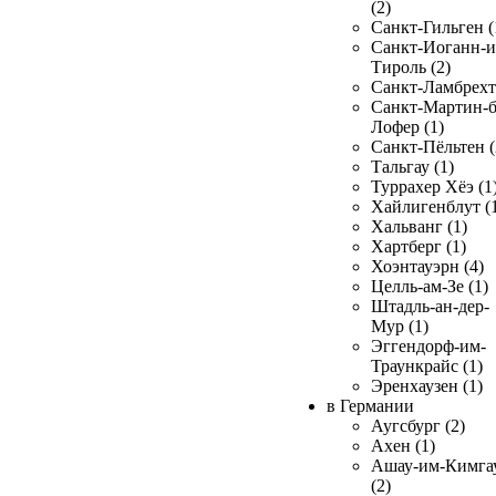
(2)
Санкт-Гильген (
Санкт-Иоганн-и
Тироль (2)
Санкт-Ламбрехт 
Санкт-Мартин-б
Лофер (1)
Санкт-Пёльтен (
Тальгау (1)
Туррахер Хёэ (1
Хайлигенблут (
Хальванг (1)
Хартберг (1)
Хоэнтауэрн (4)
Целль-ам-Зе (1)
Штадль-ан-дер-
Мур (1)
Эггендорф-им-
Траункрайс (1)
Эренхаузен (1)
в Германии
Аугсбург (2)
Ахен (1)
Ашау-им-Кимга
(2)