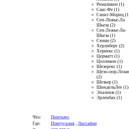
Рюшликон (1)
Саас-Фе (1)
Санкт-Мориц (1
Сен-Лежье-Ла
Шьеза (2)
Сен-Лежье-Ла-
Шьеза (1)
Сюши (2)
Херлиберг (2)
Хернекс (1)
Церматт (1)
Цолликон (1)
Шезерекс (1)
Шезо-сюр-Лоза
(2)
Шезьер (1)
ШиндельЛее (1)
Эпаленж (1)
Эрленбах (1)
Что:
Пентхаус
Где:
Португалия
,
Лиссабон