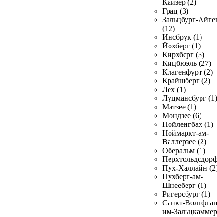
Кайзер (2)
Грац (3)
Зальцбург-Айге
(12)
Инсбрук (1)
Йохберг (1)
Кирхберг (3)
Кицбюэль (27)
Клагенфурт (2)
Крайшберг (2)
Лех (1)
Луцмансбург (1)
Матзее (1)
Мондзее (6)
Нойленгбах (1)
Ноймаркт-ам-
Валлерзее (2)
Оберальм (1)
Перхтольдсдорф
Пух-Халлайн (2
Пухберг-ам-
Шнееберг (1)
Ригерсбург (1)
Санкт-Вольфган
им-Зальцкаммер