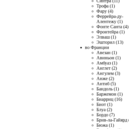
Синтра (11)
Трофа (1)
Фару (4)
Феррейра-ду-
Алентежу (1)
Фонте Санта (4)
Фронтейра (1)
Элваш (1)
Эшторил (13)
во Франции
Авезан (1)
Авиньон (1)
Амбуаз (1)
Англет (2)
Ангулем (3)
Анже (2)
Антиб (5)
Бандоль (1)
Баржемон (1)
Биарриц (16)
Биот (1)
Блуа (2)
Бордо (7)
Брив-ла-Гайярд 
Бюжа (1)