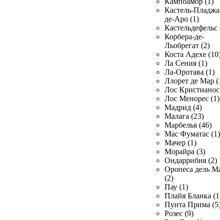
Кампоамор (1)
Кастель-Пладжа
де-Аро (1)
Кастельдефельс 
Корбера-де-
Льобрегат (2)
Коста Адехе (10
Ла Сения (1)
Ла-Оротава (1)
Ллорет де Мар (
Лос Кристианос 
Лос Менорес (1)
Мадрид (4)
Малага (23)
Марбелья (46)
Мас Фуматас (1)
Мачер (1)
Морайра (3)
Ондаррибия (2)
Оропеса дель М
(2)
Пау (1)
Плайя Бланка (1
Пунта Прима (5
Розес (9)