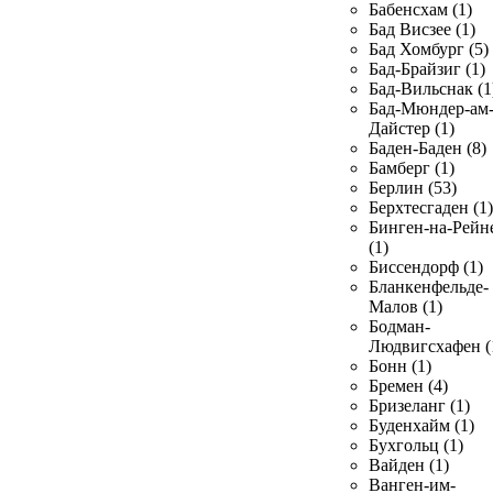
Бабенсхам (1)
Бад Висзее (1)
Бад Хомбург (5)
Бад-Брайзиг (1)
Бад-Вильснак (1
Бад-Мюндер-ам
Дайстер (1)
Баден-Баден (8)
Бамберг (1)
Берлин (53)
Берхтесгаден (1)
Бинген-на-Рейн
(1)
Биссендорф (1)
Бланкенфельде-
Малов (1)
Бодман-
Людвигсхафен (
Бонн (1)
Бремен (4)
Бризеланг (1)
Буденхайм (1)
Бухгольц (1)
Вайден (1)
Ванген-им-