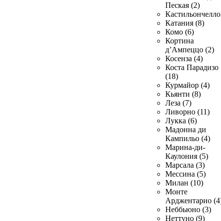
Пеская (2)
Кастильончелло 
Катания (8)
Комо (6)
Кортина
д’Ампеццо (2)
Косенза (4)
Коста Парадизо
(18)
Курмайор (4)
Кьянти (8)
Леза (7)
Ливорно (11)
Лукка (6)
Мадонна ди
Кампильо (4)
Марина-ди-
Каулония (5)
Марсала (3)
Мессина (5)
Милан (10)
Монте
Арджентарио (4
Неббьюно (3)
Неттуно (9)