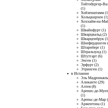
Тойтобургер-Ва
(1)
Хойзенштамм (1
Хольцкирхен (1
Хоххайм-на-Ма
(1)
Швайнфурт (1)
Шварцвальд (2)
Шварценбрук (1
Шнефердинген (
Штарнберг (1)
Штральзунд (1)
Штутгарт (6)
Энген (1)
Эрфурт (2)
Этринген (1)
в Испании
Эль Мадроньяль 
Аликанте (29)
Алтея (8)
Аренис-де-Мун
(1)
Ареньс-де-Мар (
Аржентона (1)