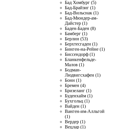
Бад Хомбург (5)
Бад-Брайзиг (1)
Бад-Вильснак (1)
Бад-Мюндер-ам-
Дайстер (1)
Баден-Баден (8)
Бамберг (1)
Берлин (53)
Берхтесгаден (1)
Бинген-на-Рейне (1)
Биссендорф (1)
Бланкенфельде-
Малов (1)
Бодман-
Людвигсхафен (1)
Бонн (1)
Бремен (4)
Бризеланг (1)
Буденхайм (1)
Бухгольц (1)
Вайден (1)
Ванген-им-Алльгой
(1)
Вердер (1)
Вецлар (1)