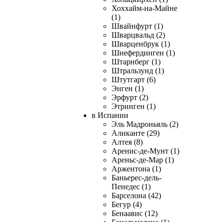
Хоххайм-на-Майне
(1)
Швайнфурт (1)
Шварцвальд (2)
Шварценбрук (1)
Шнефердинген (1)
Штарнберг (1)
Штральзунд (1)
Штутгарт (6)
Энген (1)
Эрфурт (2)
Этринген (1)
в Испании
Эль Мадроньяль (2)
Аликанте (29)
Алтея (8)
Аренис-де-Мунт (1)
Ареньс-де-Мар (1)
Аржентона (1)
Баньерес-дель-
Пенедес (1)
Барселона (42)
Бегур (4)
Бенаавис (12)