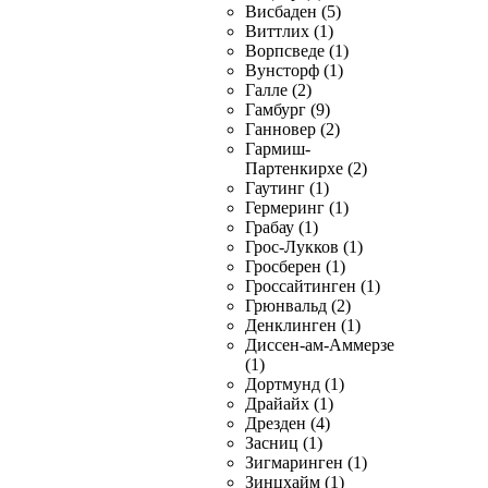
Висбаден (5)
Виттлих (1)
Ворпсведе (1)
Вунсторф (1)
Галле (2)
Гамбург (9)
Ганновер (2)
Гармиш-
Партенкирхе (2)
Гаутинг (1)
Гермеринг (1)
Грабау (1)
Грос-Лукков (1)
Гросберен (1)
Гроссайтинген (1)
Грюнвальд (2)
Денклинген (1)
Диссен-ам-Аммерзе
(1)
Дортмунд (1)
Драйайх (1)
Дрезден (4)
Засниц (1)
Зигмаринген (1)
Зинцхайм (1)