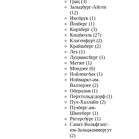
Грац (3)
Зальцбург-Айген
(12)
Инсбрук (1)
Йохберг (1)
Кирхберг (3)
Кицбюэль (27)
Клагенфурт (2)
Крайшберг (2)
Лех (1)
Луцмансбург (1)
Матзее (1)
Мондзее (6)
Нойленгбах (1)
Ноймаркт-ам-
Валлерзее (2)
Оберальм (1)
Перхтольдсдорф (1)
Пух-Халлайн (2)
Пухберг-ам-
Шнееберг (1)
Ригерсбург (1)
Санкт-Вольфганг-
им-Зальцкаммергут
(2)