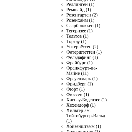
Реллинген (1)
Ремшайд (1)
Розенгартен (2)
Розенхайм (1)
Саарбрюккен (1)
Тегернзее (1)
Тельтов (1)
Торгау (1)
Унтервёссен (2)
Фатерштеттен (1)
Фельдафинг (1)
Фрайбург (1)
Франкфурт-на-
Майне (11)
Фрауенмарк (1)
Фридберг (1)
Фюрт (1)
Фюссен (1)
Хагнау-Бодензее (1)
Хехендорф (1)
Хильтер-ам-
Тойтобургер-Вальд
(1)
Хойзенштамм (1)
Хольцкирхен (1)