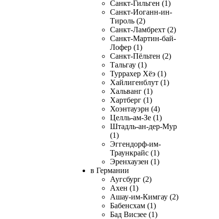
Санкт-Гильген (1)
Санкт-Иоганн-ин-
Тироль (2)
Санкт-Ламбрехт (2)
Санкт-Мартин-бай-
Лофер (1)
Санкт-Пёльтен (2)
Тальгау (1)
Туррахер Хёэ (1)
Хайлигенблут (1)
Хальванг (1)
Хартберг (1)
Хоэнтауэрн (4)
Целль-ам-Зе (1)
Штадль-ан-дер-Мур
(1)
Эггендорф-им-
Траункрайс (1)
Эренхаузен (1)
в Германии
Аугсбург (2)
Ахен (1)
Ашау-им-Кимгау (2)
Бабенсхам (1)
Бад Висзее (1)