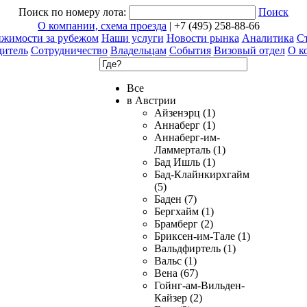
Поиск по номеру лота:
Поиск
О компании, схема проезда
| +7 (495) 258-88-66
ижимости за рубежом
Наши услуги
Новости рынка
Аналитика
Ст
дитель
Сотрудничество
Владельцам
События
Визовый отдел
О к
Все
в Австрии
Айзенэрц (1)
Аннаберг (1)
Аннаберг-им-
Ламмерталь (1)
Бад Ишль (1)
Бад-Клайнкирхгайм
(5)
Баден (7)
Бергхайм (1)
Брамберг (2)
Бриксен-им-Тале (1)
Вальдфиртель (1)
Вальс (1)
Вена (67)
Гойнг-ам-Вильден-
Кайзер (2)