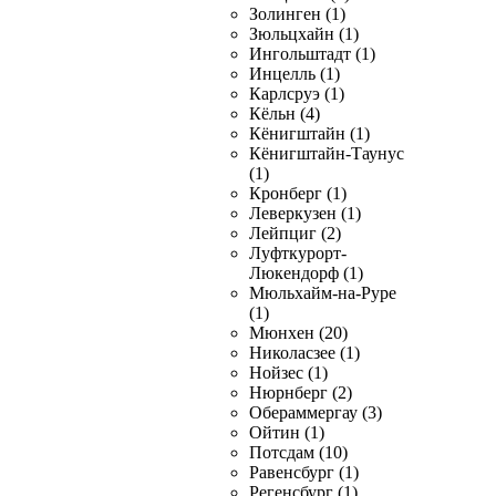
Золинген (1)
Зюльцхайн (1)
Ингольштадт (1)
Инцелль (1)
Карлсруэ (1)
Кёльн (4)
Кёнигштайн (1)
Кёнигштайн-Таунус
(1)
Кронберг (1)
Леверкузен (1)
Лейпциг (2)
Луфткурорт-
Люкендорф (1)
Мюльхайм-на-Руре
(1)
Мюнхен (20)
Николасзее (1)
Нойзес (1)
Нюрнберг (2)
Обераммергау (3)
Ойтин (1)
Потсдам (10)
Равенсбург (1)
Регенсбург (1)