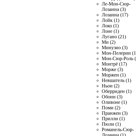
Ле-Мон-Сюр-
Лозанна (3)
Лозанна (17)
Лойк (1)
Локо (1)
Лоне (1)
Лугано (21)
Ми (2)
Минузио (3)
Мон-Пелерин (1
Мон-Сюр-Роль (
Монтрё (17)
Морже (3)
Моржен (1)
Невшатель (1)
Ньон (2)
Оберриден (1)
Обонн (3)
Оливоне (1)
Поми (2)
Пранжен (3)
Прилли (1)
Пюли (1)
Романель-Сюр-
Лозанна (1)