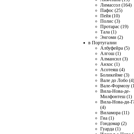
Лимассол (164)
Пафос (25)
Пейя (10)
Полис (3)
Протарас (19)
Тала (1)
Энгоми (2)
в Португалии
Албуфейра (5)
Алгош (1)
Алмансил (3)
Анхос (1)
Асотеяш (4)
Боликейме (3)
Вале до Лобо (4
Вале-Формозу (
Вила-Нова-де-
Милфонтеш (1)
Вила-Нова-ди-Г
(4)
Виламора (11)
Гиа (1)
Гондомар (2)
Гуарда (1)