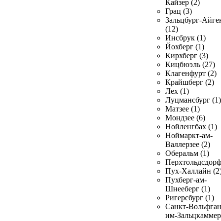
Кайзер (2)
Грац (3)
Зальцбург-Айге
(12)
Инсбрук (1)
Йохберг (1)
Кирхберг (3)
Кицбюэль (27)
Клагенфурт (2)
Крайшберг (2)
Лех (1)
Луцмансбург (1)
Матзее (1)
Мондзее (6)
Нойленгбах (1)
Ноймаркт-ам-
Валлерзее (2)
Оберальм (1)
Перхтольдсдорф
Пух-Халлайн (2
Пухберг-ам-
Шнееберг (1)
Ригерсбург (1)
Санкт-Вольфган
им-Зальцкаммер