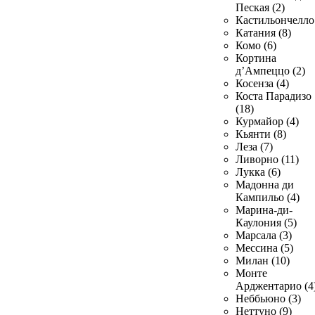
Пеская (2)
Кастильончелло 
Катания (8)
Комо (6)
Кортина
д’Ампеццо (2)
Косенза (4)
Коста Парадизо
(18)
Курмайор (4)
Кьянти (8)
Леза (7)
Ливорно (11)
Лукка (6)
Мадонна ди
Кампильо (4)
Марина-ди-
Каулония (5)
Марсала (3)
Мессина (5)
Милан (10)
Монте
Арджентарио (4
Неббьюно (3)
Неттуно (9)