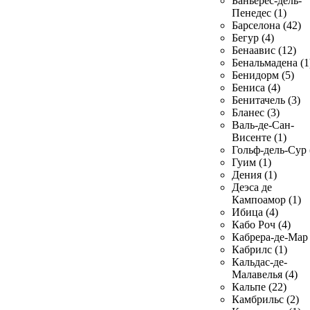
Баньерес-дель-
Пенедес (1)
Барселона (42)
Бегур (4)
Бенаавис (12)
Бенальмадена (1
Бенидорм (5)
Бениса (4)
Бенитачель (3)
Бланес (3)
Валь-де-Сан-
Висенте (1)
Гольф-дель-Сур 
Гуим (1)
Дения (1)
Деэса де
Кампоамор (1)
Ибица (4)
Кабо Роч (4)
Кабрера-де-Мар 
Кабрилс (1)
Кальдас-де-
Малавелья (4)
Кальпе (22)
Камбрильс (2)