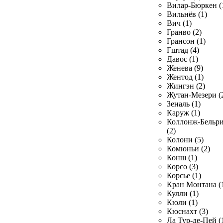
Вилар-Бюркен (
Вильнёв (1)
Вич (1)
Гранво (2)
Грансон (1)
Гштад (4)
Давос (1)
Женева (9)
Жентод (1)
Жингэн (2)
Жутан-Мезери (
Зеналь (1)
Каруж (1)
Коллонж-Бельр
(2)
Колони (5)
Комюньи (2)
Конш (1)
Корсо (3)
Корсье (1)
Кран Монтана (
Кулли (1)
Кюли (1)
Кюснахт (3)
Ла Тур-де-Пей (