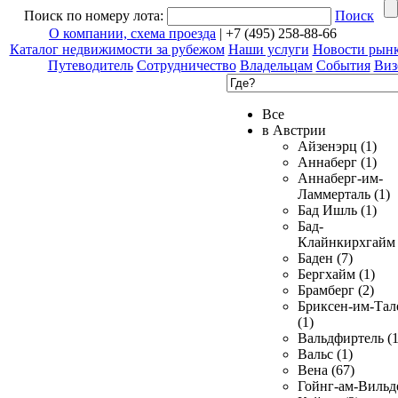
Поиск по номеру лота:
Поиск
О компании, схема проезда
| +7 (495) 258-88-66
Каталог недвижимости за рубежом
Наши услуги
Новости рын
Путеводитель
Сотрудничество
Владельцам
События
Виз
Все
в Австрии
Айзенэрц (1)
Аннаберг (1)
Аннаберг-им-
Ламмерталь (1)
Бад Ишль (1)
Бад-
Клайнкирхгайм 
Баден (7)
Бергхайм (1)
Брамберг (2)
Бриксен-им-Тал
(1)
Вальдфиртель (1
Вальс (1)
Вена (67)
Гойнг-ам-Вильд