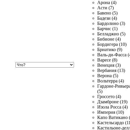
Арона (4)
Асти (7)
Бавено (5)
Бадези (4)
Бардолино (3)
Барчис (1)
Белладжио (5)
Бибионе (4)
Бордигера (10)
Бриатико (9)
Валь-ди-Фасса (
Варесе (8)
Хочу
Венеция (3)
купить
Вербания (13)
Верона (5)
Вольтерра (4)
Гардоне-Ривьер
(5)
Гроссето (4)
Дзамброне (19)
Изола Росса (4)
Империя (10)
Капо Ватикано (
Кастельсардо (1
Кастильоне-делл