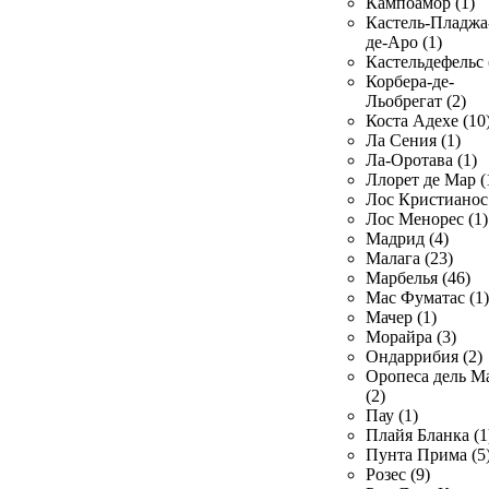
Кампоамор (1)
Кастель-Пладжа
де-Аро (1)
Кастельдефельс 
Корбера-де-
Льобрегат (2)
Коста Адехе (10
Ла Сения (1)
Ла-Оротава (1)
Ллорет де Мар (
Лос Кристианос 
Лос Менорес (1)
Мадрид (4)
Малага (23)
Марбелья (46)
Мас Фуматас (1)
Мачер (1)
Морайра (3)
Ондаррибия (2)
Оропеса дель М
(2)
Пау (1)
Плайя Бланка (1
Пунта Прима (5
Розес (9)