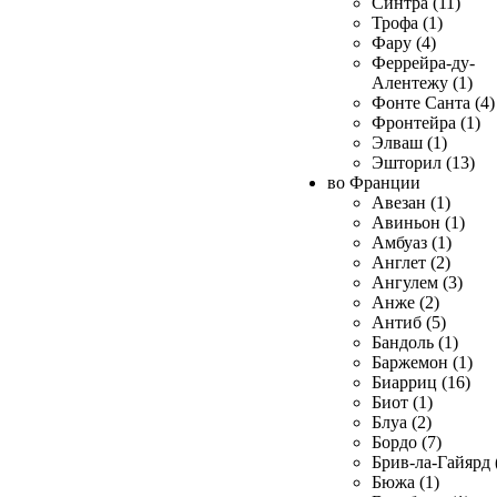
Синтра (11)
Трофа (1)
Фару (4)
Феррейра-ду-
Алентежу (1)
Фонте Санта (4)
Фронтейра (1)
Элваш (1)
Эшторил (13)
во Франции
Авезан (1)
Авиньон (1)
Амбуаз (1)
Англет (2)
Ангулем (3)
Анже (2)
Антиб (5)
Бандоль (1)
Баржемон (1)
Биарриц (16)
Биот (1)
Блуа (2)
Бордо (7)
Брив-ла-Гайярд 
Бюжа (1)