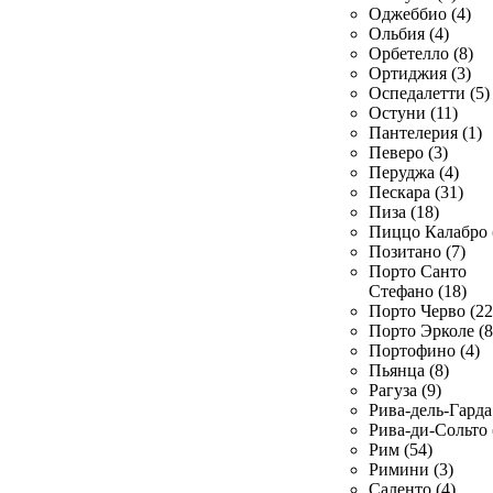
Оджеббио (4)
Ольбия (4)
Орбетелло (8)
Ортиджия (3)
Оспедалетти (5)
Остуни (11)
Пантелерия (1)
Певеро (3)
Перуджа (4)
Пескара (31)
Пиза (18)
Пиццо Калабро 
Позитано (7)
Порто Санто
Стефано (18)
Порто Черво (22
Порто Эрколе (8
Портофино (4)
Пьянца (8)
Рагуза (9)
Рива-дель-Гарда 
Рива-ди-Сольто 
Рим (54)
Римини (3)
Саленто (4)