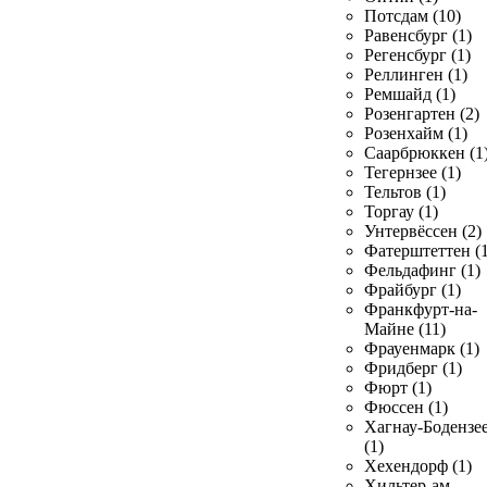
Потсдам (10)
Равенсбург (1)
Регенсбург (1)
Реллинген (1)
Ремшайд (1)
Розенгартен (2)
Розенхайм (1)
Саарбрюккен (1
Тегернзее (1)
Тельтов (1)
Торгау (1)
Унтервёссен (2)
Фатерштеттен (1
Фельдафинг (1)
Фрайбург (1)
Франкфурт-на-
Майне (11)
Фрауенмарк (1)
Фридберг (1)
Фюрт (1)
Фюссен (1)
Хагнау-Бодензе
(1)
Хехендорф (1)
Хильтер-ам-