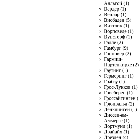
Алльгой (1)
Вердер (1)
Вецлар (1)
Висбаден (5)
Виттлих (1)
Ворпсведе (1)
Вунсторф (1)
Галле (2)
Гамбург (9)
Ганновер (2)
Гармиш-
Партенкирхе (2)
Гаутинг (1)
Гермеринг (1)
Грабау (1)
Грос-Лукков (1)
Гросберен (1)
Гроссайтинген (
Грюнвальд (2)
Денклинген (1)
Диссен-ам-
Аммерзе (1)
Дортмунд (1)
Драйайх (1)
Дрезден (4)