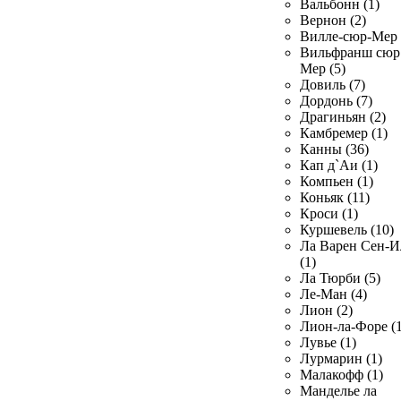
Вальбонн (1)
Вернон (2)
Вилле-сюр-Мер 
Вильфранш сюр
Мер (5)
Довиль (7)
Дордонь (7)
Драгиньян (2)
Камбремер (1)
Канны (36)
Кап д`Аи (1)
Компьен (1)
Коньяк (11)
Кроси (1)
Куршевель (10)
Ла Варен Сен-И
(1)
Ла Тюрби (5)
Ле-Ман (4)
Лион (2)
Лион-ла-Форе (1
Лувье (1)
Лурмарин (1)
Малакофф (1)
Манделье ла