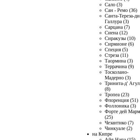
Сало (3)
Сан - Ремо (36)
Санта-Тереза-ди
Галлура (3)
Сарцана (7)
Сиена (12)
Сиракузы (10)
Сирмионе (6)
Специя (5)
Стреза (11)
Таормина (3)
Террачина (9)
Тосколано-
Мадерно (3)
Тринита-д' Агул
(8)
Тропеа (23)
Флоренция (51)
Фоллоника (3)
Форте дей Мар
(25)
Чезантико (7)
Чинкуале (2)
на Кипре
Айя-Напа (15)