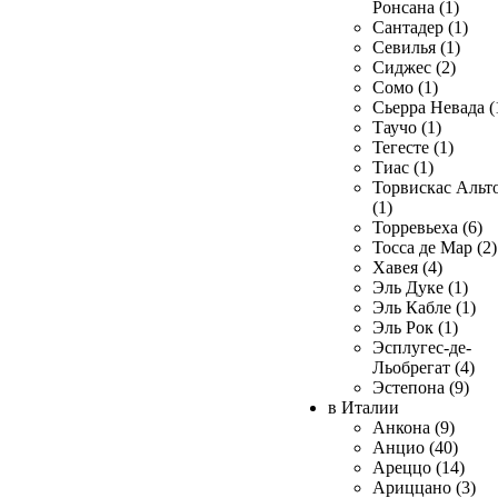
Ронсана (1)
Сантадер (1)
Севилья (1)
Сиджес (2)
Сомо (1)
Сьерра Невада (
Таучо (1)
Тегесте (1)
Тиас (1)
Торвискас Альт
(1)
Торревьеха (6)
Тосса де Мар (2)
Хавея (4)
Эль Дуке (1)
Эль Кабле (1)
Эль Рок (1)
Эсплугес-де-
Льобрегат (4)
Эстепона (9)
в Италии
Анкона (9)
Анцио (40)
Ареццо (14)
Ариццано (3)