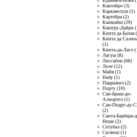
Иданья-а-Нова (
Кавоэйро (3)
Каркавелуш (1)
Картейра (2)
Кашкайш (29)
Каштру-Дайри (
Кинта да Балая (
Кинта да Салин
(1)
Кинта-да-Лаго (
Лагуш (8)
Лиссабон (68)
Лоле (12)
Майя (1)
Набу (1)
Парражил (2)
Порту (10)
Сан-Браш-ди-
Алпортел (1)
Сан-Педру-ду-С
(2)
Санта-Барбара-д
Неше (2)
Сетубал (2)
Силвеш (1)