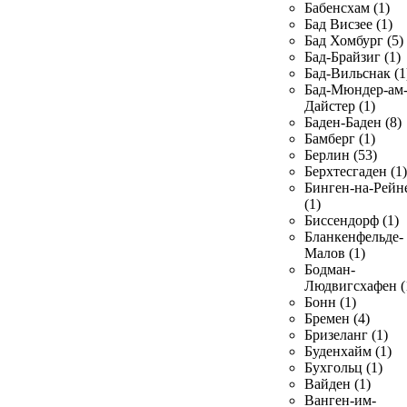
Бабенсхам (1)
Бад Висзее (1)
Бад Хомбург (5)
Бад-Брайзиг (1)
Бад-Вильснак (1
Бад-Мюндер-ам
Дайстер (1)
Баден-Баден (8)
Бамберг (1)
Берлин (53)
Берхтесгаден (1)
Бинген-на-Рейн
(1)
Биссендорф (1)
Бланкенфельде-
Малов (1)
Бодман-
Людвигсхафен (
Бонн (1)
Бремен (4)
Бризеланг (1)
Буденхайм (1)
Бухгольц (1)
Вайден (1)
Ванген-им-