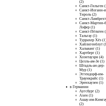
(2)
Санкт-Гильген (
Санкт-Иоганн-и
Тироль (2)
Санкт-Ламбрехт 
Санкт-Мартин-б
Лофер (1)
Санкт-Пёльтен (
Тальгау (1)
Туррахер Хёэ (1
Хайлигенблут (
Хальванг (1)
Хартберг (1)
Хоэнтауэрн (4)
Целль-ам-Зе (1)
Штадль-ан-дер-
Мур (1)
Эггендорф-им-
Траункрайс (1)
Эренхаузен (1)
в Германии
Аугсбург (2)
Ахен (1)
Ашау-им-Кимга
(2)