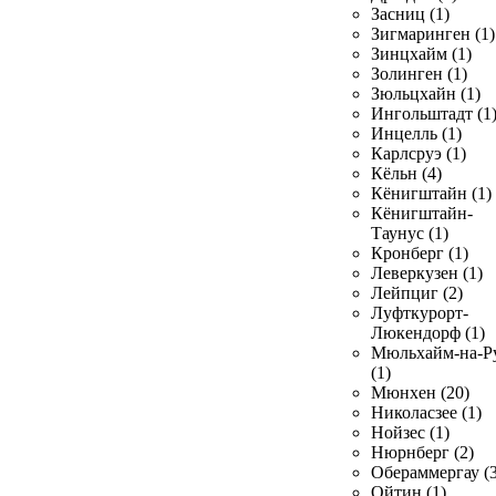
Засниц (1)
Зигмаринген (1)
Зинцхайм (1)
Золинген (1)
Зюльцхайн (1)
Ингольштадт (1
Инцелль (1)
Карлсруэ (1)
Кёльн (4)
Кёнигштайн (1)
Кёнигштайн-
Таунус (1)
Кронберг (1)
Леверкузен (1)
Лейпциг (2)
Луфткурорт-
Люкендорф (1)
Мюльхайм-на-Р
(1)
Мюнхен (20)
Николасзее (1)
Нойзес (1)
Нюрнберг (2)
Обераммергау (3
Ойтин (1)