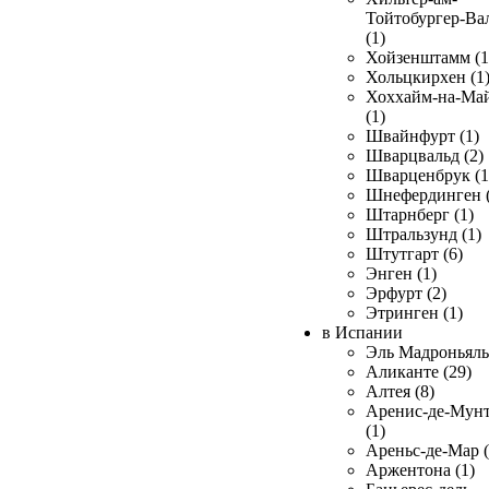
Тойтобургер-Ва
(1)
Хойзенштамм (1
Хольцкирхен (1
Хоххайм-на-Ма
(1)
Швайнфурт (1)
Шварцвальд (2)
Шварценбрук (1
Шнефердинген (
Штарнберг (1)
Штральзунд (1)
Штутгарт (6)
Энген (1)
Эрфурт (2)
Этринген (1)
в Испании
Эль Мадроньяль 
Аликанте (29)
Алтея (8)
Аренис-де-Мун
(1)
Ареньс-де-Мар (
Аржентона (1)