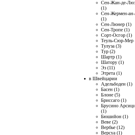
Сен-Жан-де-Лю
(1)
Сен-Жермен-ан
(1)
Сен-Люнер (1)
Сен-Тропе (1)
Сорт-Осгор (1)
Теуль-Сюр-Мер 
Тулуза (3)
Тур (2)
Шартр (1)
Шатору (1)
Эз (11)
Этрета (1)
в Швейцарии
Адельбоден (1)
Басен (1)
Блоне (5)
Бриссаго (1)
Брусино Арсиц
(1)
Бюшийон (1)
Веве (2)
Вербье (12)
Версуа (1)