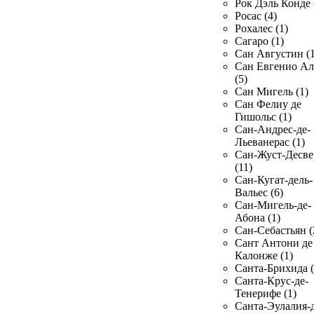
Рок Дэль Конде 
Росас (4)
Рохалес (1)
Сагаро (1)
Сан Августин (1
Сан Евгенио Ал
(5)
Сан Мигель (1)
Сан Фелиу де
Гишольс (1)
Сан-Андрес-де-
Льеванерас (1)
Сан-Жуст-Десве
(11)
Сан-Кугат-дель-
Вальес (6)
Сан-Мигель-де-
Абона (1)
Сан-Себастьян (
Сант Антони де
Калонже (1)
Санта-Брихида (
Санта-Крус-де-
Тенерифе (1)
Санта-Эулалия-д