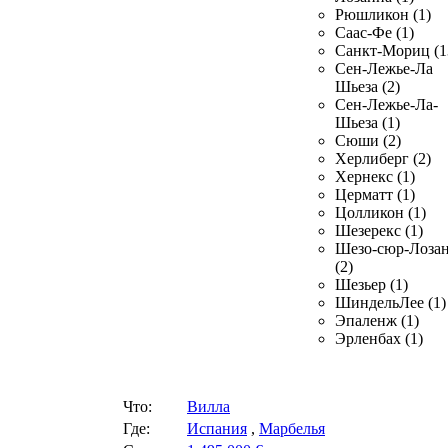
Рюшликон (1)
Саас-Фе (1)
Санкт-Мориц (1
Сен-Лежье-Ла
Шьеза (2)
Сен-Лежье-Ла-
Шьеза (1)
Сюши (2)
Херлиберг (2)
Хернекс (1)
Церматт (1)
Цолликон (1)
Шезерекс (1)
Шезо-сюр-Лоза
(2)
Шезьер (1)
ШиндельЛее (1)
Эпаленж (1)
Эрленбах (1)
Что:
Вилла
Где:
Испания
,
Марбелья