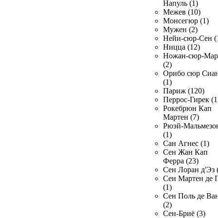
Напуль (1)
Межев (10)
Монсегюр (1)
Мужен (2)
Нейи-сюр-Сен (
Ницца (12)
Ножан-сюр-Ма
(2)
Орибо сюр Сиа
(1)
Париж (120)
Перрос-Гирек (1
Рокебрюн Кап
Мартен (7)
Рюэй-Мальмезо
(1)
Сан Агнес (1)
Сен Жан Кап
Ферра (23)
Сен Лоран д'Эз 
Сен Мартен де 
(1)
Сен Поль де Ва
(2)
Сен-Бриё (3)