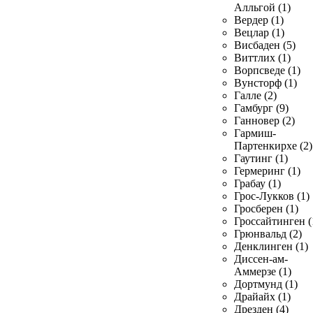
Алльгой (1)
Вердер (1)
Вецлар (1)
Висбаден (5)
Виттлих (1)
Ворпсведе (1)
Вунсторф (1)
Галле (2)
Гамбург (9)
Ганновер (2)
Гармиш-
Партенкирхе (2)
Гаутинг (1)
Гермеринг (1)
Грабау (1)
Грос-Лукков (1)
Гросберен (1)
Гроссайтинген (
Грюнвальд (2)
Денклинген (1)
Диссен-ам-
Аммерзе (1)
Дортмунд (1)
Драйайх (1)
Дрезден (4)