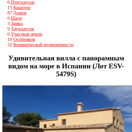
6
Пентхаусов
15
Квартир
87
Домов
6
Шале
3
Замка
9
Таунхаусов
6
Участков земли
10
Особняков
32
Коммерческой недвижимости
Удивительная вилла с панорамным
видом на море в Испании (Лот ESV-
5479S)