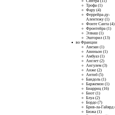
Синтра (11)
Трофа (1)
Фару (4)
Феррейра-ду-
Алентежу (1)
Фонте Санта (4)
Фронтейра (1)
Элваш (1)
Эшторил (13)
во Франции
Авезан (1)
Авиньон (1)
Амбуаз (1)
Англет (2)
Ангулем (3)
Анже (2)
Антиб (5)
Бандоль (1)
Баржемон (1)
Биарриц (16)
Биот (1)
Блуа (2)
Бордо (7)
Брив-ла-Гайярд 
Бюжа (1)