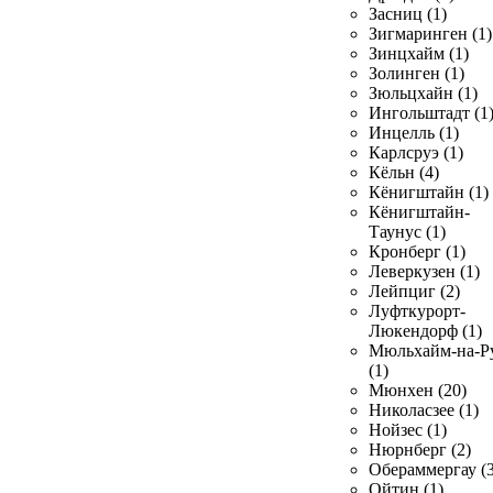
Засниц (1)
Зигмаринген (1)
Зинцхайм (1)
Золинген (1)
Зюльцхайн (1)
Ингольштадт (1
Инцелль (1)
Карлсруэ (1)
Кёльн (4)
Кёнигштайн (1)
Кёнигштайн-
Таунус (1)
Кронберг (1)
Леверкузен (1)
Лейпциг (2)
Луфткурорт-
Люкендорф (1)
Мюльхайм-на-Р
(1)
Мюнхен (20)
Николасзее (1)
Нойзес (1)
Нюрнберг (2)
Обераммергау (3
Ойтин (1)