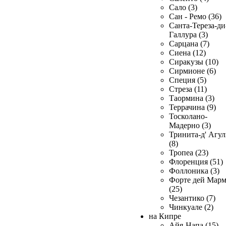
Сало (3)
Сан - Ремо (36)
Санта-Тереза-ди
Галлура (3)
Сарцана (7)
Сиена (12)
Сиракузы (10)
Сирмионе (6)
Специя (5)
Стреза (11)
Таормина (3)
Террачина (9)
Тосколано-
Мадерно (3)
Тринита-д' Агул
(8)
Тропеа (23)
Флоренция (51)
Фоллоника (3)
Форте дей Мар
(25)
Чезантико (7)
Чинкуале (2)
на Кипре
Айя-Напа (15)