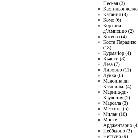
Пеская (2)
Кастильончелло 
Катания (8)
Комо (6)
Кортина
д’Ампеццо (2)
Косенза (4)
Коста Парадизо
(18)
Курмайор (4)
Кьянти (8)
Леза (7)
Ливорно (11)
Лукка (6)
Мадонна ди
Кампильо (4)
Марина-ди-
Каулония (5)
Марсала (3)
Мессина (5)
Милан (10)
Монте
Арджентарио (4
Неббьюно (3)
Неттуно (9)