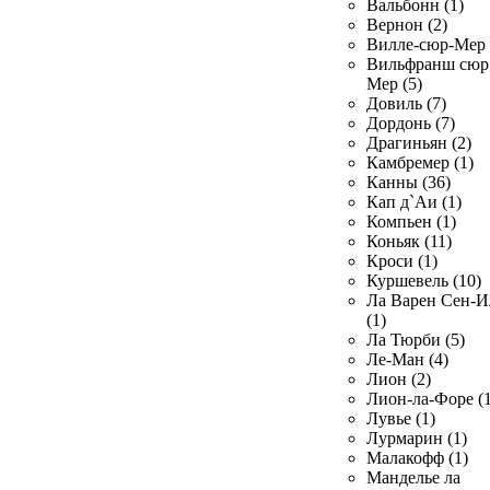
Вальбонн (1)
Вернон (2)
Вилле-сюр-Мер 
Вильфранш сюр
Мер (5)
Довиль (7)
Дордонь (7)
Драгиньян (2)
Камбремер (1)
Канны (36)
Кап д`Аи (1)
Компьен (1)
Коньяк (11)
Кроси (1)
Куршевель (10)
Ла Варен Сен-И
(1)
Ла Тюрби (5)
Ле-Ман (4)
Лион (2)
Лион-ла-Форе (1
Лувье (1)
Лурмарин (1)
Малакофф (1)
Манделье ла