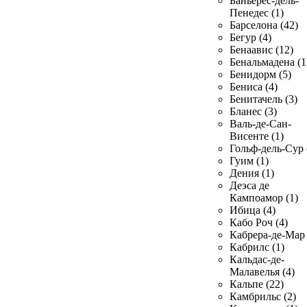
Баньерес-дель-
Пенедес (1)
Барселона (42)
Бегур (4)
Бенаавис (12)
Бенальмадена (1
Бенидорм (5)
Бениса (4)
Бенитачель (3)
Бланес (3)
Валь-де-Сан-
Висенте (1)
Гольф-дель-Сур 
Гуим (1)
Дения (1)
Деэса де
Кампоамор (1)
Ибица (4)
Кабо Роч (4)
Кабрера-де-Мар 
Кабрилс (1)
Кальдас-де-
Малавелья (4)
Кальпе (22)
Камбрильс (2)