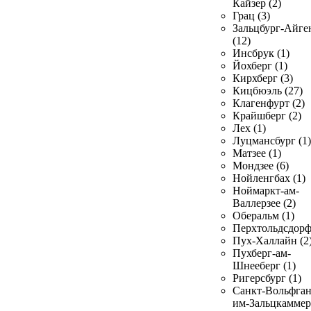
Кайзер (2)
Грац (3)
Зальцбург-Айге
(12)
Инсбрук (1)
Йохберг (1)
Кирхберг (3)
Кицбюэль (27)
Клагенфурт (2)
Крайшберг (2)
Лех (1)
Луцмансбург (1)
Матзее (1)
Мондзее (6)
Нойленгбах (1)
Ноймаркт-ам-
Валлерзее (2)
Оберальм (1)
Перхтольдсдорф
Пух-Халлайн (2
Пухберг-ам-
Шнееберг (1)
Ригерсбург (1)
Санкт-Вольфган
им-Зальцкаммер