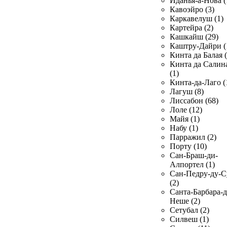
Иданья-а-Нова (
Кавоэйро (3)
Каркавелуш (1)
Картейра (2)
Кашкайш (29)
Каштру-Дайри (
Кинта да Балая (
Кинта да Салин
(1)
Кинта-да-Лаго (
Лагуш (8)
Лиссабон (68)
Лоле (12)
Майя (1)
Набу (1)
Парражил (2)
Порту (10)
Сан-Браш-ди-
Алпортел (1)
Сан-Педру-ду-С
(2)
Санта-Барбара-д
Неше (2)
Сетубал (2)
Силвеш (1)