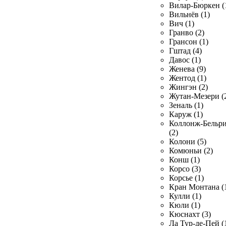
Вилар-Бюркен (
Вильнёв (1)
Вич (1)
Гранво (2)
Грансон (1)
Гштад (4)
Давос (1)
Женева (9)
Жентод (1)
Жингэн (2)
Жутан-Мезери (
Зеналь (1)
Каруж (1)
Коллонж-Бельр
(2)
Колони (5)
Комюньи (2)
Конш (1)
Корсо (3)
Корсье (1)
Кран Монтана (
Кулли (1)
Кюли (1)
Кюснахт (3)
Ла Тур-де-Пей (