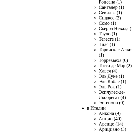
Ронсана (1)
Сантадер (1)
Севилья (1)
Сиджес (2)
Сомо (1)
Сьерра Невада (
Таучо (1)
Тегесте (1)
Тиас (1)
Торвискас Альт
(1)
Торревьеха (6)
Тосса де Мар (2)
Хавея (4)
Эль Дуке (1)
Эль Кабле (1)
Эль Рок (1)
Эсплугес-де-
Льобрегат (4)
Эстепона (9)
в Италии
Анкона (9)
Анцио (40)
Ареццо (14)
Ариццано (3)