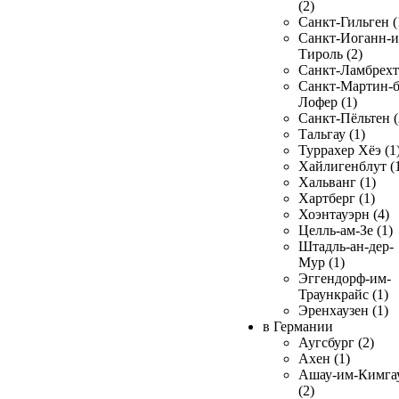
(2)
Санкт-Гильген (
Санкт-Иоганн-и
Тироль (2)
Санкт-Ламбрехт 
Санкт-Мартин-б
Лофер (1)
Санкт-Пёльтен (
Тальгау (1)
Туррахер Хёэ (1
Хайлигенблут (
Хальванг (1)
Хартберг (1)
Хоэнтауэрн (4)
Целль-ам-Зе (1)
Штадль-ан-дер-
Мур (1)
Эггендорф-им-
Траункрайс (1)
Эренхаузен (1)
в Германии
Аугсбург (2)
Ахен (1)
Ашау-им-Кимга
(2)