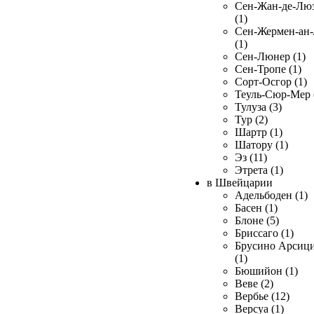
Сен-Жан-де-Лю
(1)
Сен-Жермен-ан
(1)
Сен-Люнер (1)
Сен-Тропе (1)
Сорт-Осгор (1)
Теуль-Сюр-Мер 
Тулуза (3)
Тур (2)
Шартр (1)
Шатору (1)
Эз (11)
Этрета (1)
в Швейцарии
Адельбоден (1)
Басен (1)
Блоне (5)
Бриссаго (1)
Брусино Арсиц
(1)
Бюшийон (1)
Веве (2)
Вербье (12)
Версуа (1)