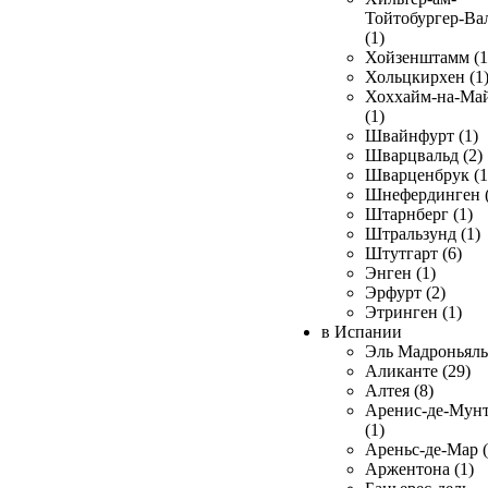
Тойтобургер-Ва
(1)
Хойзенштамм (1
Хольцкирхен (1
Хоххайм-на-Ма
(1)
Швайнфурт (1)
Шварцвальд (2)
Шварценбрук (1
Шнефердинген (
Штарнберг (1)
Штральзунд (1)
Штутгарт (6)
Энген (1)
Эрфурт (2)
Этринген (1)
в Испании
Эль Мадроньяль 
Аликанте (29)
Алтея (8)
Аренис-де-Мун
(1)
Ареньс-де-Мар (
Аржентона (1)