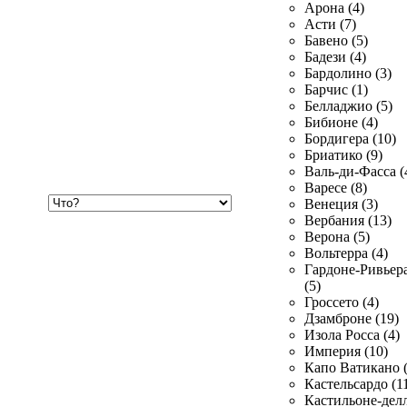
Арона (4)
Асти (7)
Бавено (5)
Бадези (4)
Бардолино (3)
Барчис (1)
Белладжио (5)
Бибионе (4)
Бордигера (10)
Бриатико (9)
Валь-ди-Фасса (
Варесе (8)
Хочу
Венеция (3)
купить
Вербания (13)
Верона (5)
Вольтерра (4)
Гардоне-Ривьер
(5)
Гроссето (4)
Дзамброне (19)
Изола Росса (4)
Империя (10)
Капо Ватикано (
Кастельсардо (1
Кастильоне-делл