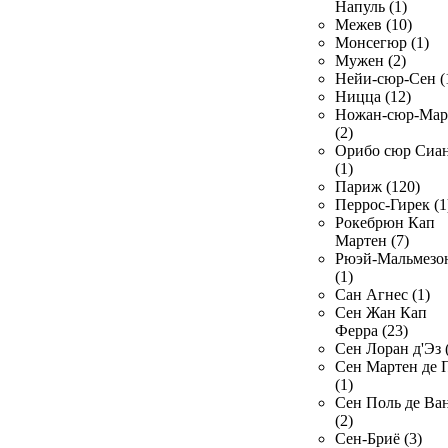
Напуль (1)
Межев (10)
Монсегюр (1)
Мужен (2)
Нейи-сюр-Сен (
Ницца (12)
Ножан-сюр-Ма
(2)
Орибо сюр Сиа
(1)
Париж (120)
Перрос-Гирек (1
Рокебрюн Кап
Мартен (7)
Рюэй-Мальмезо
(1)
Сан Агнес (1)
Сен Жан Кап
Ферра (23)
Сен Лоран д'Эз 
Сен Мартен де 
(1)
Сен Поль де Ва
(2)
Сен-Бриё (3)