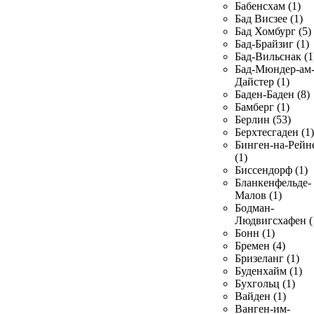
Бабенсхам (1)
Бад Висзее (1)
Бад Хомбург (5)
Бад-Брайзиг (1)
Бад-Вильснак (1
Бад-Мюндер-ам
Дайстер (1)
Баден-Баден (8)
Бамберг (1)
Берлин (53)
Берхтесгаден (1)
Бинген-на-Рейн
(1)
Биссендорф (1)
Бланкенфельде-
Малов (1)
Бодман-
Людвигсхафен (
Бонн (1)
Бремен (4)
Бризеланг (1)
Буденхайм (1)
Бухгольц (1)
Вайден (1)
Ванген-им-