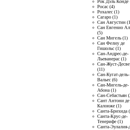
Рок Дэль Конде 
Росас (4)
Рохалес (1)
Сагаро (1)
Сан Августин (1
Сан Евгенио Ал
(5)
Сан Мигель (1)
Сан Фелиу де
Гишольс (1)
Сан-Андрес-де-
Льеванерас (1)
Сан-Жуст-Десве
(11)
Сан-Кугат-дель-
Вальес (6)
Сан-Мигель-де-
Абона (1)
Сан-Себастьян (
Сант Антони де
Калонже (1)
Санта-Брихида (
Санта-Крус-де-
Тенерифе (1)
Санта-Эулалия-д