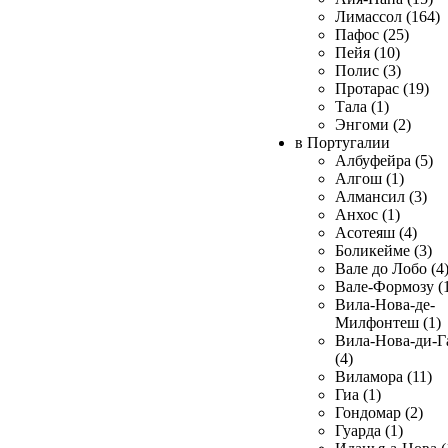
Лимассол (164)
Пафос (25)
Пейя (10)
Полис (3)
Протарас (19)
Тала (1)
Энгоми (2)
в Португалии
Албуфейра (5)
Алгош (1)
Алмансил (3)
Анхос (1)
Асотеяш (4)
Боликейме (3)
Вале до Лобо (4
Вале-Формозу (
Вила-Нова-де-
Милфонтеш (1)
Вила-Нова-ди-Г
(4)
Виламора (11)
Гиа (1)
Гондомар (2)
Гуарда (1)