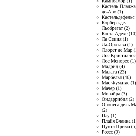
Кампоамор (1)
Кастель-Пладжа
де-Аро (1)
Кастельдефельс 
Корбера-де-
Льобрегат (2)
Коста Адехе (10
Ла Сения (1)
Ла-Оротава (1)
Ллорет де Мар (
Лос Кристианос 
Лос Менорес (1)
Мадрид (4)
Малага (23)
Марбелья (46)
Мас Фуматас (1)
Мачер (1)
Морайра (3)
Ондаррибия (2)
Оропеса дель М
(2)
Пау (1)
Плайя Бланка (1
Пунта Прима (5
Розес (9)