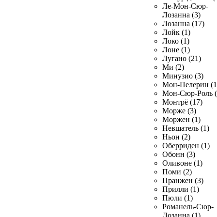
Ле-Мон-Сюр-
Лозанна (3)
Лозанна (17)
Лойк (1)
Локо (1)
Лоне (1)
Лугано (21)
Ми (2)
Минузио (3)
Мон-Пелерин (1
Мон-Сюр-Роль (
Монтрё (17)
Морже (3)
Моржен (1)
Невшатель (1)
Ньон (2)
Оберриден (1)
Обонн (3)
Оливоне (1)
Поми (2)
Пранжен (3)
Прилли (1)
Пюли (1)
Романель-Сюр-
Лозанна (1)