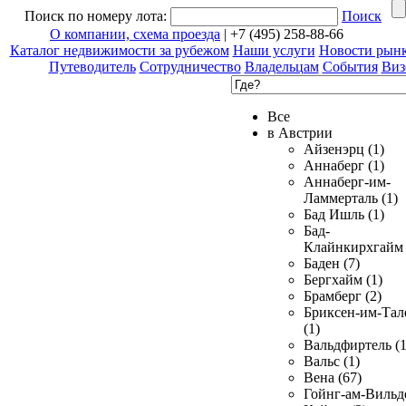
Поиск по номеру лота:
Поиск
О компании, схема проезда
| +7 (495) 258-88-66
Каталог недвижимости за рубежом
Наши услуги
Новости рын
Путеводитель
Сотрудничество
Владельцам
События
Виз
Все
в Австрии
Айзенэрц (1)
Аннаберг (1)
Аннаберг-им-
Ламмерталь (1)
Бад Ишль (1)
Бад-
Клайнкирхгайм 
Баден (7)
Бергхайм (1)
Брамберг (2)
Бриксен-им-Тал
(1)
Вальдфиртель (1
Вальс (1)
Вена (67)
Гойнг-ам-Вильд