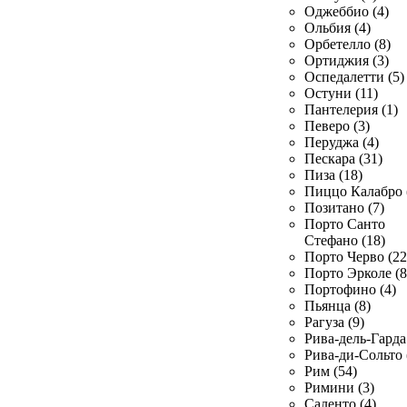
Оджеббио (4)
Ольбия (4)
Орбетелло (8)
Ортиджия (3)
Оспедалетти (5)
Остуни (11)
Пантелерия (1)
Певеро (3)
Перуджа (4)
Пескара (31)
Пиза (18)
Пиццо Калабро 
Позитано (7)
Порто Санто
Стефано (18)
Порто Черво (22
Порто Эрколе (8
Портофино (4)
Пьянца (8)
Рагуза (9)
Рива-дель-Гарда 
Рива-ди-Сольто 
Рим (54)
Римини (3)
Саленто (4)