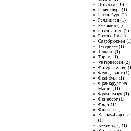
Потсдам (10)
Равенсбург (1)
Регенсбург (1)
Реллинген (1)
Ремшайд (1)
Розенгартен (2)
Розенхайм (1)
Саарбрюккен (1
Тегернзее (1)
Тельтов (1)
Торгау (1)
Унтервёссен (2)
Фатерштеттен (1
Фельдафинг (1)
Фрайбург (1)
Франкфурт-на-
Майне (11)
Фрауенмарк (1)
Фридберг (1)
Фюрт (1)
Фюссен (1)
Хагнау-Бодензе
(1)
Хехендорф (1)
Хильтер-ам-