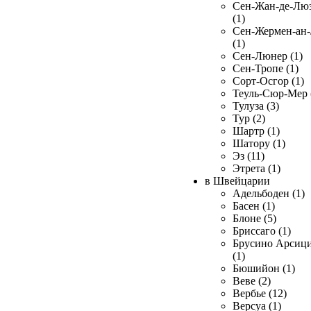
Сен-Жан-де-Лю
(1)
Сен-Жермен-ан
(1)
Сен-Люнер (1)
Сен-Тропе (1)
Сорт-Осгор (1)
Теуль-Сюр-Мер 
Тулуза (3)
Тур (2)
Шартр (1)
Шатору (1)
Эз (11)
Этрета (1)
в Швейцарии
Адельбоден (1)
Басен (1)
Блоне (5)
Бриссаго (1)
Брусино Арсиц
(1)
Бюшийон (1)
Веве (2)
Вербье (12)
Версуа (1)