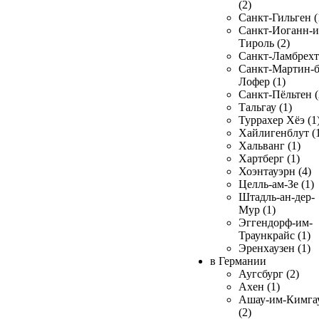
(2)
Санкт-Гильген (
Санкт-Иоганн-и
Тироль (2)
Санкт-Ламбрехт 
Санкт-Мартин-б
Лофер (1)
Санкт-Пёльтен (
Тальгау (1)
Туррахер Хёэ (1
Хайлигенблут (
Хальванг (1)
Хартберг (1)
Хоэнтауэрн (4)
Целль-ам-Зе (1)
Штадль-ан-дер-
Мур (1)
Эггендорф-им-
Траункрайс (1)
Эренхаузен (1)
в Германии
Аугсбург (2)
Ахен (1)
Ашау-им-Кимга
(2)