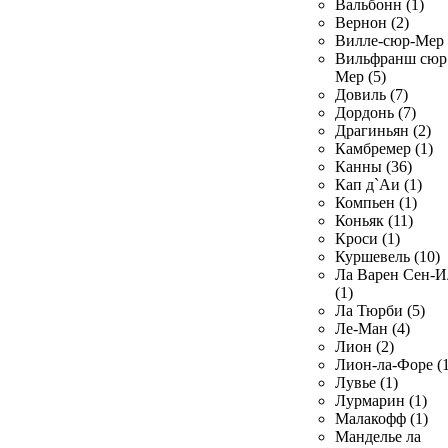
Вальбонн (1)
Вернон (2)
Вилле-сюр-Мер 
Вильфранш сюр
Мер (5)
Довиль (7)
Дордонь (7)
Драгиньян (2)
Камбремер (1)
Канны (36)
Кап д`Аи (1)
Компьен (1)
Коньяк (11)
Кроси (1)
Куршевель (10)
Ла Варен Сен-И
(1)
Ла Тюрби (5)
Ле-Ман (4)
Лион (2)
Лион-ла-Форе (1
Лувье (1)
Лурмарин (1)
Малакофф (1)
Манделье ла