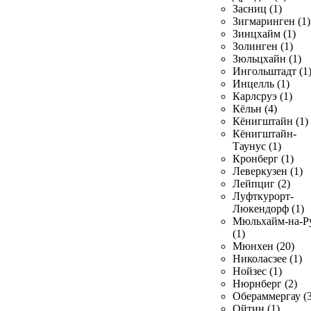
Засниц (1)
Зигмаринген (1)
Зинцхайм (1)
Золинген (1)
Зюльцхайн (1)
Ингольштадт (1
Инцелль (1)
Карлсруэ (1)
Кёльн (4)
Кёнигштайн (1)
Кёнигштайн-
Таунус (1)
Кронберг (1)
Леверкузен (1)
Лейпциг (2)
Луфткурорт-
Люкендорф (1)
Мюльхайм-на-Р
(1)
Мюнхен (20)
Николасзее (1)
Нойзес (1)
Нюрнберг (2)
Обераммергау (3
Ойтин (1)