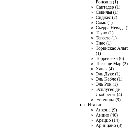
Ронсана (1)
Сантадер (1)
Севилья (1)
Сиджес (2)
Сомо (1)
Сьерра Невада (
Таучо (1)
Тегесте (1)
Тиас (1)
Торвискас Альт
(1)
Торревьеха (6)
Тосса де Мар (2)
Хавея (4)
Эль Дуке (1)
Эль Кабле (1)
Эль Рок (1)
Эсплугес-де-
Льобрегат (4)
Эстепона (9)
в Италии
Анкона (9)
Анцио (40)
Ареццо (14)
Ариццано (3)