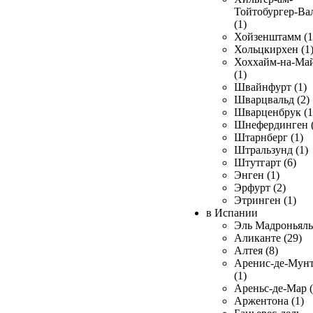
Тойтобургер-Ва
(1)
Хойзенштамм (1
Хольцкирхен (1
Хоххайм-на-Ма
(1)
Швайнфурт (1)
Шварцвальд (2)
Шварценбрук (1
Шнефердинген (
Штарнберг (1)
Штральзунд (1)
Штутгарт (6)
Энген (1)
Эрфурт (2)
Этринген (1)
в Испании
Эль Мадроньяль 
Аликанте (29)
Алтея (8)
Аренис-де-Мун
(1)
Ареньс-де-Мар (
Аржентона (1)