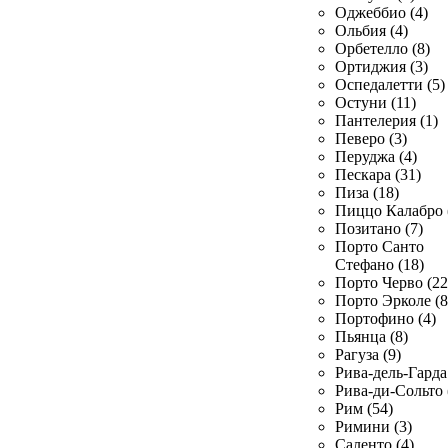
Оджеббио (4)
Ольбия (4)
Орбетелло (8)
Ортиджия (3)
Оспедалетти (5)
Остуни (11)
Пантелерия (1)
Певеро (3)
Перуджа (4)
Пескара (31)
Пиза (18)
Пиццо Калабро 
Позитано (7)
Порто Санто
Стефано (18)
Порто Черво (22
Порто Эрколе (8
Портофино (4)
Пьянца (8)
Рагуза (9)
Рива-дель-Гарда 
Рива-ди-Сольто 
Рим (54)
Римини (3)
Саленто (4)