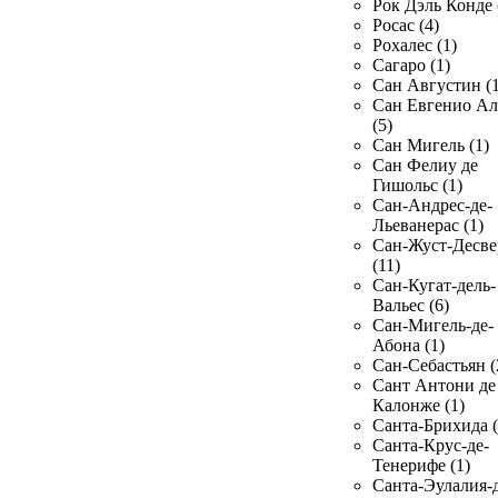
Рок Дэль Конде 
Росас (4)
Рохалес (1)
Сагаро (1)
Сан Августин (1
Сан Евгенио Ал
(5)
Сан Мигель (1)
Сан Фелиу де
Гишольс (1)
Сан-Андрес-де-
Льеванерас (1)
Сан-Жуст-Десве
(11)
Сан-Кугат-дель-
Вальес (6)
Сан-Мигель-де-
Абона (1)
Сан-Себастьян (
Сант Антони де
Калонже (1)
Санта-Брихида (
Санта-Крус-де-
Тенерифе (1)
Санта-Эулалия-д