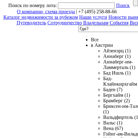
Поиск по номеру лота:
Поиск
О компании, схема проезда
| +7 (495) 258-88-66
Каталог недвижимости за рубежом
Наши услуги
Новости рын
Путеводитель
Сотрудничество
Владельцам
События
Виз
Все
в Австрии
Айзенэрц (1)
Аннаберг (1)
Аннаберг-им-
Ламмерталь (1)
Бад Ишль (1)
Бад-
Клайнкирхгайм 
Баден (7)
Бергхайм (1)
Брамберг (2)
Бриксен-им-Тал
(1)
Вальдфиртель (1
Вальс (1)
Вена (67)
Гойнг-ам-Вильд