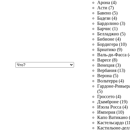
Арона (4)
Асти (7)
Бавено (5)
Бадези (4)
Бардолино (3)
Барчис (1)
Белладжио (5)
Бибионе (4)
Бордигера (10)
Бриатико (9)
Валь-ди-Фасса (
Варесе (8)
Хочу
Венеция (3)
купить
Вербания (13)
Верона (5)
Вольтерра (4)
Гардоне-Ривьер
(5)
Гроссето (4)
Дзамброне (19)
Изола Росса (4)
Империя (10)
Капо Ватикано (
Кастельсардо (1
Кастильоне-делл