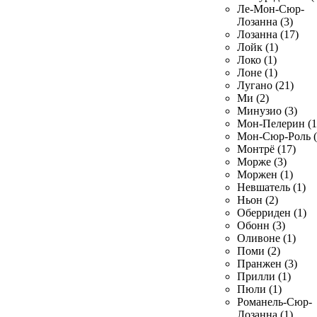
Ле-Мон-Сюр-
Лозанна (3)
Лозанна (17)
Лойк (1)
Локо (1)
Лоне (1)
Лугано (21)
Ми (2)
Минузио (3)
Мон-Пелерин (1
Мон-Сюр-Роль (
Монтрё (17)
Морже (3)
Моржен (1)
Невшатель (1)
Ньон (2)
Оберриден (1)
Обонн (3)
Оливоне (1)
Поми (2)
Пранжен (3)
Прилли (1)
Пюли (1)
Романель-Сюр-
Лозанна (1)