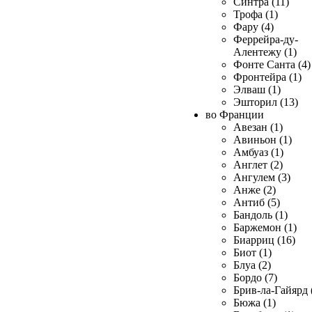
Синтра (11)
Трофа (1)
Фару (4)
Феррейра-ду-
Алентежу (1)
Фонте Санта (4)
Фронтейра (1)
Элваш (1)
Эшторил (13)
во Франции
Авезан (1)
Авиньон (1)
Амбуаз (1)
Англет (2)
Ангулем (3)
Анже (2)
Антиб (5)
Бандоль (1)
Баржемон (1)
Биарриц (16)
Биот (1)
Блуа (2)
Бордо (7)
Брив-ла-Гайярд 
Бюжа (1)