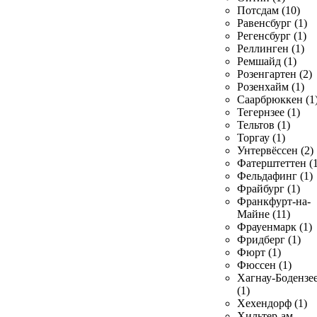
Потсдам (10)
Равенсбург (1)
Регенсбург (1)
Реллинген (1)
Ремшайд (1)
Розенгартен (2)
Розенхайм (1)
Саарбрюккен (1
Тегернзее (1)
Тельтов (1)
Торгау (1)
Унтервёссен (2)
Фатерштеттен (1
Фельдафинг (1)
Фрайбург (1)
Франкфурт-на-
Майне (11)
Фрауенмарк (1)
Фридберг (1)
Фюрт (1)
Фюссен (1)
Хагнау-Бодензе
(1)
Хехендорф (1)
Хильтер-ам-