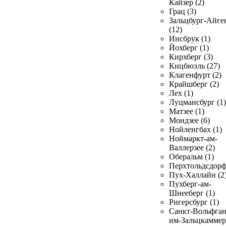
Кайзер (2)
Грац (3)
Зальцбург-Айге
(12)
Инсбрук (1)
Йохберг (1)
Кирхберг (3)
Кицбюэль (27)
Клагенфурт (2)
Крайшберг (2)
Лех (1)
Луцмансбург (1)
Матзее (1)
Мондзее (6)
Нойленгбах (1)
Ноймаркт-ам-
Валлерзее (2)
Оберальм (1)
Перхтольдсдорф
Пух-Халлайн (2
Пухберг-ам-
Шнееберг (1)
Ригерсбург (1)
Санкт-Вольфган
им-Зальцкаммер