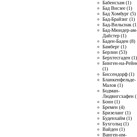
Бабенсхам (1)
Бад Висзее (1)
Бад Хомбург (5)
Бад-Брайзиг (1)
Бад-Вильснак (1
Бад-Мюндер-ам
Дайстер (1)
Баден-Баден (8)
Бамберг (1)
Берлин (53)
Берхтесгаден (1)
Бинген-на-Рейн
(1)
Биссендорф (1)
Бланкенфельде-
Малов (1)
Бодман-
Людвигсхафен (
Бонн (1)
Бремен (4)
Бризеланг (1)
Буденхайм (1)
Бухгольц (1)
Вайден (1)
Ванген-им-