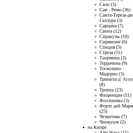
Сало (3)
Сан - Ремо (36)
Санта-Тереза-ди
Галлура (3)
Сарцана (7)
Сиена (12)
Сиракузы (10)
Сирмионе (6)
Специя (5)
Стреза (11)
Таормина (3)
Террачина (9)
Тосколано-
Мадерно (3)
Тринита-д' Агул
(8)
Тропеа (23)
Флоренция (51)
Фоллоника (3)
Форте дей Мар
(25)
Чезантико (7)
Чинкуале (2)
на Кипре
Айя-Напа (15)