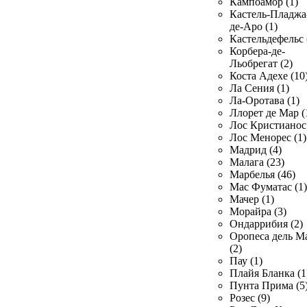
Кампоамор (1)
Кастель-Пладжа
де-Аро (1)
Кастельдефельс 
Корбера-де-
Льобрегат (2)
Коста Адехе (10
Ла Сения (1)
Ла-Оротава (1)
Ллорет де Мар (
Лос Кристианос 
Лос Менорес (1)
Мадрид (4)
Малага (23)
Марбелья (46)
Мас Фуматас (1)
Мачер (1)
Морайра (3)
Ондаррибия (2)
Оропеса дель М
(2)
Пау (1)
Плайя Бланка (1
Пунта Прима (5
Розес (9)