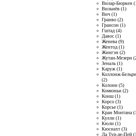
Вилар-Бюркен (
Вильнёв (1)
Вич (1)
Гранво (2)
Грансон (1)
Гштад (4)
Давос (1)
Женева (9)
Жентод (1)
Жингэн (2)
Жутан-Мезери (
Зеналь (1)
Каруж (1)
Коллонж-Бельр
(2)
Колони (5)
Комюньи (2)
Конш (1)
Корсо (3)
Корсье (1)
Кран Монтана (
Кулли (1)
Кюли (1)
Кюснахт (3)
Ла Тур-де-Пей (