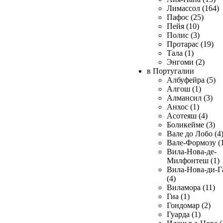
Лимассол (164)
Пафос (25)
Пейя (10)
Полис (3)
Протарас (19)
Тала (1)
Энгоми (2)
в Португалии
Албуфейра (5)
Алгош (1)
Алмансил (3)
Анхос (1)
Асотеяш (4)
Боликейме (3)
Вале до Лобо (4
Вале-Формозу (
Вила-Нова-де-
Милфонтеш (1)
Вила-Нова-ди-Г
(4)
Виламора (11)
Гиа (1)
Гондомар (2)
Гуарда (1)