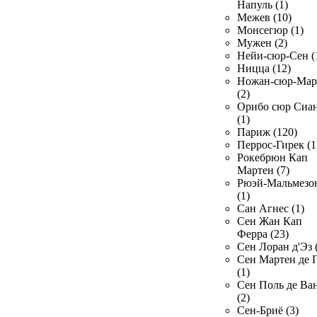
Напуль (1)
Межев (10)
Монсегюр (1)
Мужен (2)
Нейи-сюр-Сен (
Ницца (12)
Ножан-сюр-Ма
(2)
Орибо сюр Сиа
(1)
Париж (120)
Перрос-Гирек (1
Рокебрюн Кап
Мартен (7)
Рюэй-Мальмезо
(1)
Сан Агнес (1)
Сен Жан Кап
Ферра (23)
Сен Лоран д'Эз 
Сен Мартен де 
(1)
Сен Поль де Ва
(2)
Сен-Бриё (3)