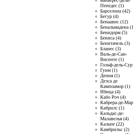
Баньерес-дель-
Пенедес (1)
Барселона (42)
Бегур (4)
Бенаавис (12)
Бенальмадена (1
Бенидорм (5)
Бениса (4)
Бенитачель (3)
Бланес (3)
Валь-де-Сан-
Висенте (1)
Гольф-дель-Сур 
Гуим (1)
Дения (1)
Деэса де
Кампоамор (1)
Ибица (4)
Кабо Роч (4)
Кабрера-де-Мар 
Кабрилс (1)
Кальдас-де-
Малавелья (4)
Кальпе (22)
Камбрильс (2)