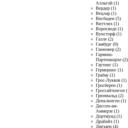
Алльгой (1)
Вердер (1)
Вецлар (1)
Висбаден (5)
Виттлих (1)
Ворпсведе (1)
Вунсторф (1)
Галле (2)
Гамбург (9)
Ганновер (2)
Гармиш-
Партенкирхе (2)
Гаутинг (1)
Гермеринг (1)
Грабау (1)
Грос-Лукков (1)
Гросберен (1)
Гроссайтинген (
Грюнвальд (2)
Денклинген (1)
Диссен-ам-
Аммерзе (1)
Дортмунд (1)
Драйайх (1)
Дрезден (4)