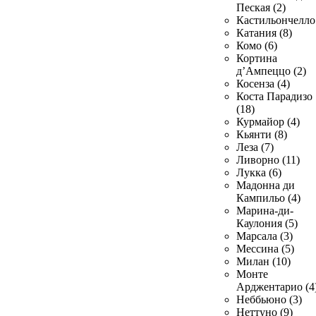
Пеская (2)
Кастильончелло 
Катания (8)
Комо (6)
Кортина
д’Ампеццо (2)
Косенза (4)
Коста Парадизо
(18)
Курмайор (4)
Кьянти (8)
Леза (7)
Ливорно (11)
Лукка (6)
Мадонна ди
Кампильо (4)
Марина-ди-
Каулония (5)
Марсала (3)
Мессина (5)
Милан (10)
Монте
Арджентарио (4
Неббьюно (3)
Неттуно (9)