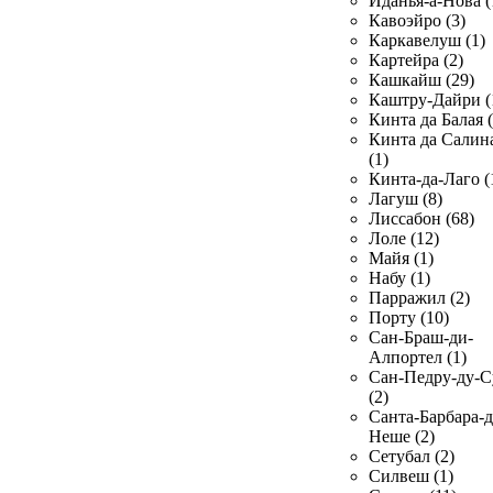
Иданья-а-Нова (
Кавоэйро (3)
Каркавелуш (1)
Картейра (2)
Кашкайш (29)
Каштру-Дайри (
Кинта да Балая (
Кинта да Салин
(1)
Кинта-да-Лаго (
Лагуш (8)
Лиссабон (68)
Лоле (12)
Майя (1)
Набу (1)
Парражил (2)
Порту (10)
Сан-Браш-ди-
Алпортел (1)
Сан-Педру-ду-С
(2)
Санта-Барбара-д
Неше (2)
Сетубал (2)
Силвеш (1)