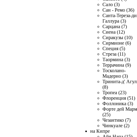
Сало (3)
Сан - Ремо (36)
Санта-Тереза-ди
Галлура (3)
Сарцана (7)
Сиена (12)
Сиракузы (10)
Сирмионе (6)
Специя (5)
Стреза (11)
Таормина (3)
Террачина (9)
Тосколано-
Мадерно (3)
Тринита-д' Агул
(8)
Тропеа (23)
Флоренция (51)
Фоллоника (3)
Форте дей Мар
(25)
Чезантико (7)
Чинкуале (2)
на Кипре
Айя-Напа (15)