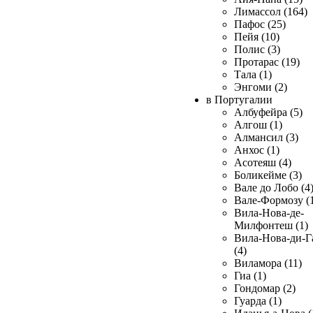
Лимассол (164)
Пафос (25)
Пейя (10)
Полис (3)
Протарас (19)
Тала (1)
Энгоми (2)
в Португалии
Албуфейра (5)
Алгош (1)
Алмансил (3)
Анхос (1)
Асотеяш (4)
Боликейме (3)
Вале до Лобо (4
Вале-Формозу (
Вила-Нова-де-
Милфонтеш (1)
Вила-Нова-ди-Г
(4)
Виламора (11)
Гиа (1)
Гондомар (2)
Гуарда (1)