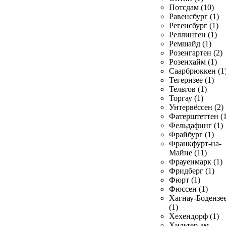
Потсдам (10)
Равенсбург (1)
Регенсбург (1)
Реллинген (1)
Ремшайд (1)
Розенгартен (2)
Розенхайм (1)
Саарбрюккен (1
Тегернзее (1)
Тельтов (1)
Торгау (1)
Унтервёссен (2)
Фатерштеттен (1
Фельдафинг (1)
Фрайбург (1)
Франкфурт-на-
Майне (11)
Фрауенмарк (1)
Фридберг (1)
Фюрт (1)
Фюссен (1)
Хагнау-Бодензе
(1)
Хехендорф (1)
Хильтер-ам-