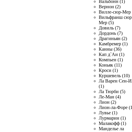
Вальбонн (1)
Вернон (2)
Вилле-сюр-Мер 
Вильфранш сюр
Мер (5)
Довиль (7)
Дордонь (7)
Драгиньян (2)
Камбремер (1)
Канны (36)
Кап д`Аи (1)
Компьен (1)
Коньяк (11)
Кроси (1)
Куршевель (10)
Ла Варен Сен-И
(1)
Ла Тюрби (5)
Ле-Ман (4)
Лион (2)
Лион-ла-Форе (1
Лувье (1)
Лурмарин (1)
Малакофф (1)
Манделье ла