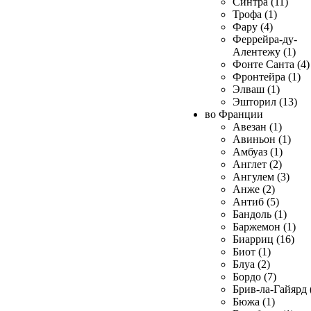
Синтра (11)
Трофа (1)
Фару (4)
Феррейра-ду-
Алентежу (1)
Фонте Санта (4)
Фронтейра (1)
Элваш (1)
Эшторил (13)
во Франции
Авезан (1)
Авиньон (1)
Амбуаз (1)
Англет (2)
Ангулем (3)
Анже (2)
Антиб (5)
Бандоль (1)
Баржемон (1)
Биарриц (16)
Биот (1)
Блуа (2)
Бордо (7)
Брив-ла-Гайярд 
Бюжа (1)