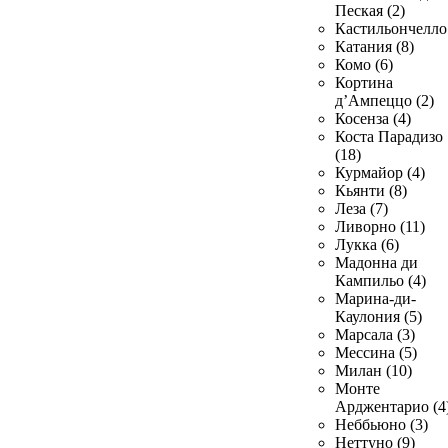
Пеская (2)
Кастильончелло 
Катания (8)
Комо (6)
Кортина
д’Ампеццо (2)
Косенза (4)
Коста Парадизо
(18)
Курмайор (4)
Кьянти (8)
Леза (7)
Ливорно (11)
Лукка (6)
Мадонна ди
Кампильо (4)
Марина-ди-
Каулония (5)
Марсала (3)
Мессина (5)
Милан (10)
Монте
Арджентарио (4
Неббьюно (3)
Неттуно (9)