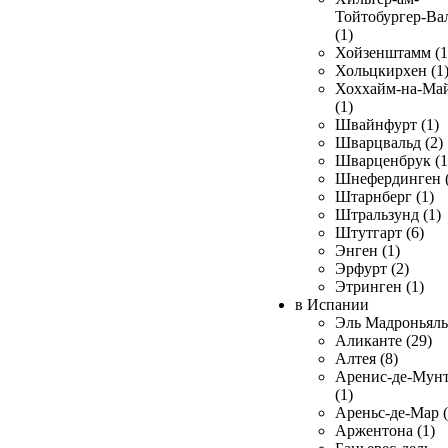
Тойтобургер-Ва
(1)
Хойзенштамм (1
Хольцкирхен (1
Хоххайм-на-Ма
(1)
Швайнфурт (1)
Шварцвальд (2)
Шварценбрук (1
Шнефердинген (
Штарнберг (1)
Штральзунд (1)
Штутгарт (6)
Энген (1)
Эрфурт (2)
Этринген (1)
в Испании
Эль Мадроньяль 
Аликанте (29)
Алтея (8)
Аренис-де-Мун
(1)
Ареньс-де-Мар (
Аржентона (1)