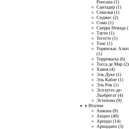
Ронсана (1)
Сантадер (1)
Севилья (1)
Сиджес (2)
Сомо (1)
Сьерра Невада (
Таучо (1)
Тегесте (1)
Тиас (1)
Торвискас Альт
(1)
Торревьеха (6)
Тосса де Мар (2)
Хавея (4)
Эль Дуке (1)
Эль Кабле (1)
Эль Рок (1)
Эсплугес-де-
Льобрегат (4)
Эстепона (9)
в Италии
Анкона (9)
Анцио (40)
Ареццо (14)
Ариццано (3)