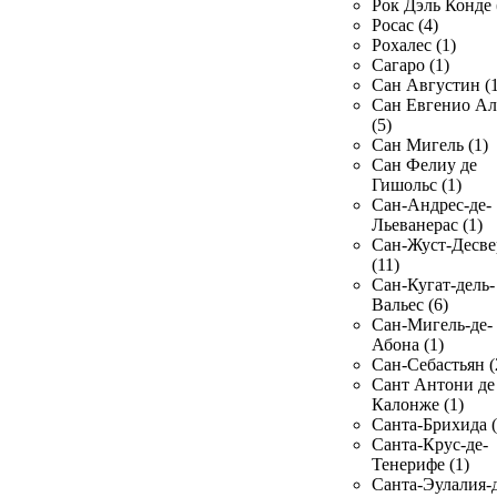
Рок Дэль Конде 
Росас (4)
Рохалес (1)
Сагаро (1)
Сан Августин (1
Сан Евгенио Ал
(5)
Сан Мигель (1)
Сан Фелиу де
Гишольс (1)
Сан-Андрес-де-
Льеванерас (1)
Сан-Жуст-Десве
(11)
Сан-Кугат-дель-
Вальес (6)
Сан-Мигель-де-
Абона (1)
Сан-Себастьян (
Сант Антони де
Калонже (1)
Санта-Брихида (
Санта-Крус-де-
Тенерифе (1)
Санта-Эулалия-д