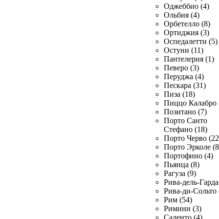
Оджеббио (4)
Ольбия (4)
Орбетелло (8)
Ортиджия (3)
Оспедалетти (5)
Остуни (11)
Пантелерия (1)
Певеро (3)
Перуджа (4)
Пескара (31)
Пиза (18)
Пиццо Калабро 
Позитано (7)
Порто Санто
Стефано (18)
Порто Черво (22
Порто Эрколе (8
Портофино (4)
Пьянца (8)
Рагуза (9)
Рива-дель-Гарда 
Рива-ди-Сольто 
Рим (54)
Римини (3)
Саленто (4)