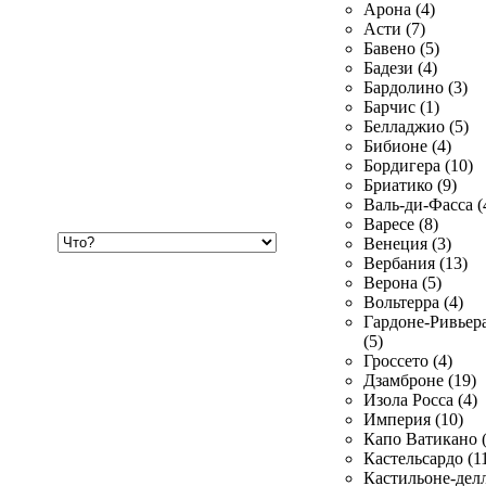
Арона (4)
Асти (7)
Бавено (5)
Бадези (4)
Бардолино (3)
Барчис (1)
Белладжио (5)
Бибионе (4)
Бордигера (10)
Бриатико (9)
Валь-ди-Фасса (
Варесе (8)
Хочу
Венеция (3)
купить
Вербания (13)
Верона (5)
Вольтерра (4)
Гардоне-Ривьер
(5)
Гроссето (4)
Дзамброне (19)
Изола Росса (4)
Империя (10)
Капо Ватикано (
Кастельсардо (1
Кастильоне-делл