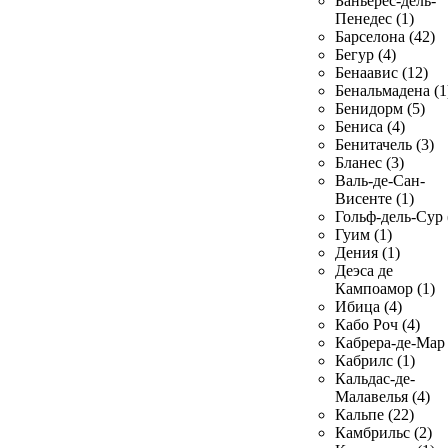
Баньерес-дель-
Пенедес (1)
Барселона (42)
Бегур (4)
Бенаавис (12)
Бенальмадена (1
Бенидорм (5)
Бениса (4)
Бенитачель (3)
Бланес (3)
Валь-де-Сан-
Висенте (1)
Гольф-дель-Сур 
Гуим (1)
Дения (1)
Деэса де
Кампоамор (1)
Ибица (4)
Кабо Роч (4)
Кабрера-де-Мар 
Кабрилс (1)
Кальдас-де-
Малавелья (4)
Кальпе (22)
Камбрильс (2)