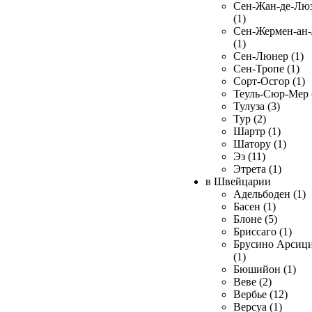
Сен-Жан-де-Лю
(1)
Сен-Жермен-ан
(1)
Сен-Люнер (1)
Сен-Тропе (1)
Сорт-Осгор (1)
Теуль-Сюр-Мер 
Тулуза (3)
Тур (2)
Шартр (1)
Шатору (1)
Эз (11)
Этрета (1)
в Швейцарии
Адельбоден (1)
Басен (1)
Блоне (5)
Бриссаго (1)
Брусино Арсиц
(1)
Бюшийон (1)
Веве (2)
Вербье (12)
Версуа (1)