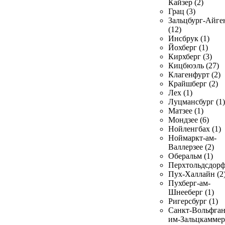
Кайзер (2)
Грац (3)
Зальцбург-Айге
(12)
Инсбрук (1)
Йохберг (1)
Кирхберг (3)
Кицбюэль (27)
Клагенфурт (2)
Крайшберг (2)
Лех (1)
Луцмансбург (1)
Матзее (1)
Мондзее (6)
Нойленгбах (1)
Ноймаркт-ам-
Валлерзее (2)
Оберальм (1)
Перхтольдсдорф
Пух-Халлайн (2
Пухберг-ам-
Шнееберг (1)
Ригерсбург (1)
Санкт-Вольфган
им-Зальцкаммер