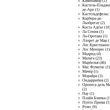
Кампоамор (1)
Кастель-Пладжа
де-Аро (1)
Кастельдефельс 
Корбера-де-
Льобрегат (2)
Коста Адехе (10
Ла Сения (1)
Ла-Оротава (1)
Ллорет де Мар (
Лос Кристианос 
Лос Менорес (1)
Мадрид (4)
Малага (23)
Марбелья (46)
Мас Фуматас (1)
Мачер (1)
Морайра (3)
Ондаррибия (2)
Оропеса дель М
(2)
Пау (1)
Плайя Бланка (1
Пунта Прима (5
Розес (9)