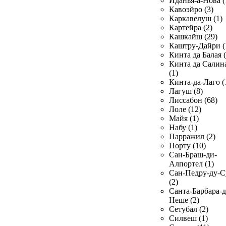
Иданья-а-Нова (
Кавоэйро (3)
Каркавелуш (1)
Картейра (2)
Кашкайш (29)
Каштру-Дайри (
Кинта да Балая (
Кинта да Салин
(1)
Кинта-да-Лаго (
Лагуш (8)
Лиссабон (68)
Лоле (12)
Майя (1)
Набу (1)
Парражил (2)
Порту (10)
Сан-Браш-ди-
Алпортел (1)
Сан-Педру-ду-С
(2)
Санта-Барбара-д
Неше (2)
Сетубал (2)
Силвеш (1)