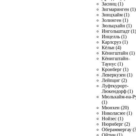
Засниц (1)
Зигмаринген (1)
Зинцхайм (1)
Золинген (1)
Зюльцхайн (1)
Ингольштадт (1
Инцелль (1)
Карлсруэ (1)
Кёльн (4)
Кёнигштайн (1)
Кёнигштайн-
Таунус (1)
Кронберг (1)
Леверкузен (1)
Лейпциг (2)
Луфткурорт-
Люкендорф (1)
Мюльхайм-на-Р
(1)
Мюнхен (20)
Николасзее (1)
Нойзес (1)
Нюрнберг (2)
Обераммергау (3
Ойтин (1)