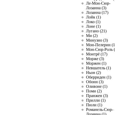
Ле-Мон-Сюр-
Лозанна (3)
Лозанна (17)
Лойк (1)
Локо (1)
Лоне (1)
Лугано (21)
Ми (2)
Минузио (3)
Мон-Пелерин (1
Мон-Сюр-Роль (
Монтрё (17)
Морже (3)
Моржен (1)
Невшатель (1)
Ньон (2)
Оберриден (1)
Обонн (3)
Оливоне (1)
Поми (2)
Пранжен (3)
Прилли (1)
Пюли (1)
Романель-Сюр-
Лозанна (1)