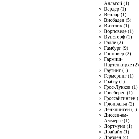
Алльгой (1)
Вердер (1)
Вецлар (1)
Висбаден (5)
Виттлих (1)
Ворпсведе (1)
Вунсторф (1)
Галле (2)
Гамбург (9)
Ганновер (2)
Гармиш-
Партенкирхе (2)
Гаутинг (1)
Гермеринг (1)
Грабау (1)
Грос-Лукков (1)
Гросберен (1)
Гроссайтинген (
Грюнвальд (2)
Денклинген (1)
Диссен-ам-
Аммерзе (1)
Дортмунд (1)
Драйайх (1)
Дрезден (4)