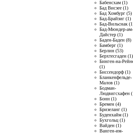
Бабенсхам (1)
Бад Висзее (1)
Бад Хомбург (5)
Бад-Брайзиг (1)
Бад-Вильснак (1
Бад-Мюндер-ам
Дайстер (1)
Баден-Баден (8)
Бамберг (1)
Берлин (53)
Берхтесгаден (1)
Бинген-на-Рейн
(1)
Биссендорф (1)
Бланкенфельде-
Малов (1)
Бодман-
Людвигсхафен (
Бонн (1)
Бремен (4)
Бризеланг (1)
Буденхайм (1)
Бухгольц (1)
Вайден (1)
Ванген-им-