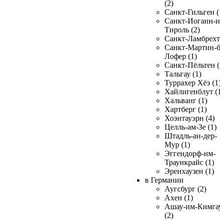
(2)
Санкт-Гильген (
Санкт-Иоганн-и
Тироль (2)
Санкт-Ламбрехт 
Санкт-Мартин-б
Лофер (1)
Санкт-Пёльтен (
Тальгау (1)
Туррахер Хёэ (1
Хайлигенблут (
Хальванг (1)
Хартберг (1)
Хоэнтауэрн (4)
Целль-ам-Зе (1)
Штадль-ан-дер-
Мур (1)
Эггендорф-им-
Траункрайс (1)
Эренхаузен (1)
в Германии
Аугсбург (2)
Ахен (1)
Ашау-им-Кимга
(2)