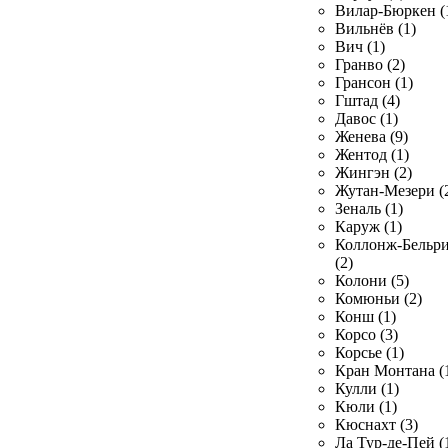
Вилар-Бюркен (
Вильнёв (1)
Вич (1)
Гранво (2)
Грансон (1)
Гштад (4)
Давос (1)
Женева (9)
Жентод (1)
Жингэн (2)
Жутан-Мезери (
Зеналь (1)
Каруж (1)
Коллонж-Бельр
(2)
Колони (5)
Комюньи (2)
Конш (1)
Корсо (3)
Корсье (1)
Кран Монтана (
Кулли (1)
Кюли (1)
Кюснахт (3)
Ла Тур-де-Пей (