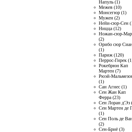
Напуль (1)
Межев (10)
Монсегюр (1)
Мужен (2)
Нейи-сюр-Сен (
Ницца (12)
Ножан-сюр-Ма
(2)
Орибо сюр Сиа
(1)
Париж (120)
Перрос-Гирек (1
Рокебрюн Кап
Мартен (7)
Рюэй-Мальмезо
(1)
Сан Агнес (1)
Сен Жан Кап
Ферра (23)
Сен Лоран д'Эз 
Сен Мартен де 
(1)
Сен Поль де Ва
(2)
Сен-Бриё (3)