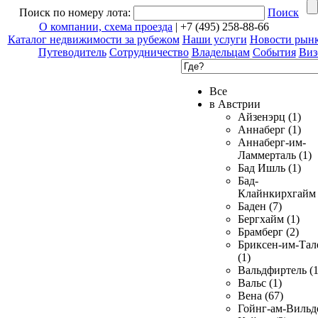
Поиск по номеру лота:
Поиск
О компании, схема проезда
| +7 (495) 258-88-66
Каталог недвижимости за рубежом
Наши услуги
Новости рын
Путеводитель
Сотрудничество
Владельцам
События
Виз
Все
в Австрии
Айзенэрц (1)
Аннаберг (1)
Аннаберг-им-
Ламмерталь (1)
Бад Ишль (1)
Бад-
Клайнкирхгайм 
Баден (7)
Бергхайм (1)
Брамберг (2)
Бриксен-им-Тал
(1)
Вальдфиртель (1
Вальс (1)
Вена (67)
Гойнг-ам-Вильд