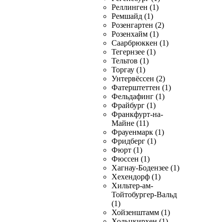
Реллинген (1)
Ремшайд (1)
Розенгартен (2)
Розенхайм (1)
Саарбрюккен (1)
Тегернзее (1)
Тельтов (1)
Торгау (1)
Унтервёссен (2)
Фатерштеттен (1)
Фельдафинг (1)
Фрайбург (1)
Франкфурт-на-
Майне (11)
Фрауенмарк (1)
Фридберг (1)
Фюрт (1)
Фюссен (1)
Хагнау-Бодензее (1)
Хехендорф (1)
Хильтер-ам-
Тойтобургер-Вальд
(1)
Хойзенштамм (1)
Хольцкирхен (1)