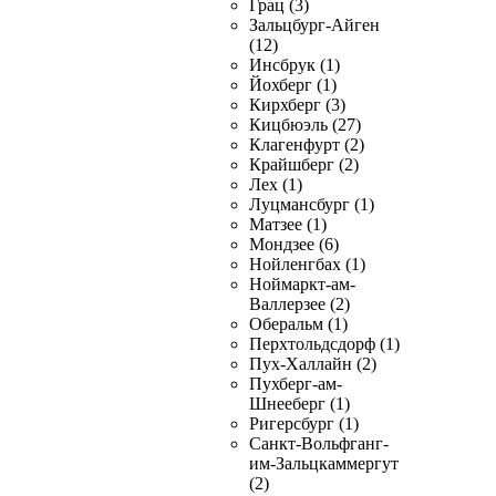
Грац (3)
Зальцбург-Айген
(12)
Инсбрук (1)
Йохберг (1)
Кирхберг (3)
Кицбюэль (27)
Клагенфурт (2)
Крайшберг (2)
Лех (1)
Луцмансбург (1)
Матзее (1)
Мондзее (6)
Нойленгбах (1)
Ноймаркт-ам-
Валлерзее (2)
Оберальм (1)
Перхтольдсдорф (1)
Пух-Халлайн (2)
Пухберг-ам-
Шнееберг (1)
Ригерсбург (1)
Санкт-Вольфганг-
им-Зальцкаммергут
(2)