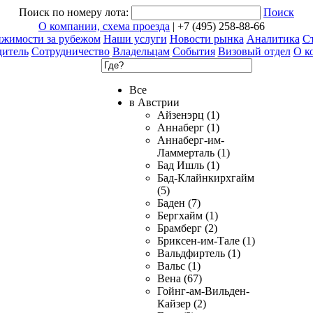
Поиск по номеру лота:
Поиск
О компании, схема проезда
| +7 (495) 258-88-66
ижимости за рубежом
Наши услуги
Новости рынка
Аналитика
Ст
дитель
Сотрудничество
Владельцам
События
Визовый отдел
О к
Все
в Австрии
Айзенэрц (1)
Аннаберг (1)
Аннаберг-им-
Ламмерталь (1)
Бад Ишль (1)
Бад-Клайнкирхгайм
(5)
Баден (7)
Бергхайм (1)
Брамберг (2)
Бриксен-им-Тале (1)
Вальдфиртель (1)
Вальс (1)
Вена (67)
Гойнг-ам-Вильден-
Кайзер (2)