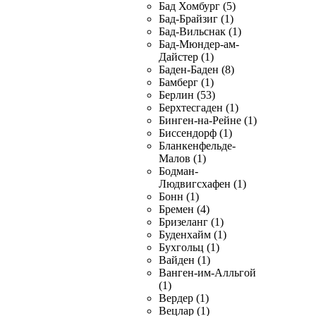
Бад Хомбург (5)
Бад-Брайзиг (1)
Бад-Вильснак (1)
Бад-Мюндер-ам-
Дайстер (1)
Баден-Баден (8)
Бамберг (1)
Берлин (53)
Берхтесгаден (1)
Бинген-на-Рейне (1)
Биссендорф (1)
Бланкенфельде-
Малов (1)
Бодман-
Людвигсхафен (1)
Бонн (1)
Бремен (4)
Бризеланг (1)
Буденхайм (1)
Бухгольц (1)
Вайден (1)
Ванген-им-Алльгой
(1)
Вердер (1)
Вецлар (1)