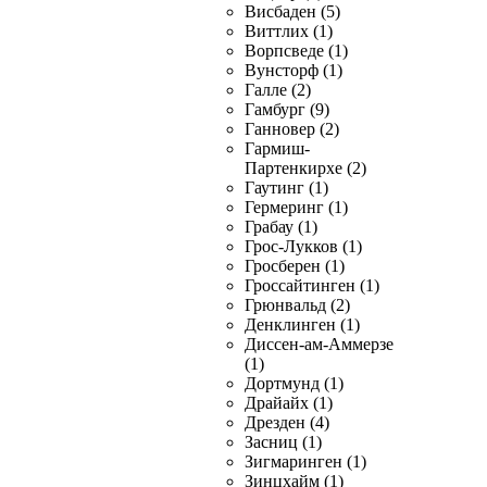
Висбаден (5)
Виттлих (1)
Ворпсведе (1)
Вунсторф (1)
Галле (2)
Гамбург (9)
Ганновер (2)
Гармиш-
Партенкирхе (2)
Гаутинг (1)
Гермеринг (1)
Грабау (1)
Грос-Лукков (1)
Гросберен (1)
Гроссайтинген (1)
Грюнвальд (2)
Денклинген (1)
Диссен-ам-Аммерзе
(1)
Дортмунд (1)
Драйайх (1)
Дрезден (4)
Засниц (1)
Зигмаринген (1)
Зинцхайм (1)