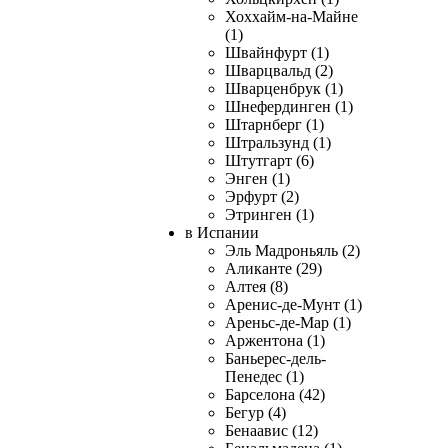
Хоххайм-на-Майне
(1)
Швайнфурт (1)
Шварцвальд (2)
Шварценбрук (1)
Шнефердинген (1)
Штарнберг (1)
Штральзунд (1)
Штутгарт (6)
Энген (1)
Эрфурт (2)
Этринген (1)
в Испании
Эль Мадроньяль (2)
Аликанте (29)
Алтея (8)
Аренис-де-Мунт (1)
Ареньс-де-Мар (1)
Аржентона (1)
Баньерес-дель-
Пенедес (1)
Барселона (42)
Бегур (4)
Бенаавис (12)