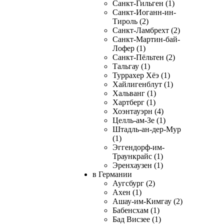
Санкт-Гильген (1)
Санкт-Иоганн-ин-
Тироль (2)
Санкт-Ламбрехт (2)
Санкт-Мартин-бай-
Лофер (1)
Санкт-Пёльтен (2)
Тальгау (1)
Туррахер Хёэ (1)
Хайлигенблут (1)
Хальванг (1)
Хартберг (1)
Хоэнтауэрн (4)
Целль-ам-Зе (1)
Штадль-ан-дер-Мур
(1)
Эггендорф-им-
Траункрайс (1)
Эренхаузен (1)
в Германии
Аугсбург (2)
Ахен (1)
Ашау-им-Кимгау (2)
Бабенсхам (1)
Бад Висзее (1)