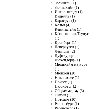
Золинген (1)
Зюльцхайн (1)
Ингольштадт (1)
Инцелль (1)
Карлсруэ (1)
Кёльн (4)
Кёнигштайн (1)
Кёнигштайн-Таунус
(1)
Кронберг (1)
Леверкузен (1)
Лейпциг (2)
Луфткурорт-
Люкендорф (1)
Мюльхайм-на-Руре
(1)
Мюнхен (20)
Николасзее (1)
Нойзес (1)
Нюрнберг (2)
Обераммергау (3)
Ойтин (1)
Потсдам (10)
Равенсбург (1)
Регенсбург (1)