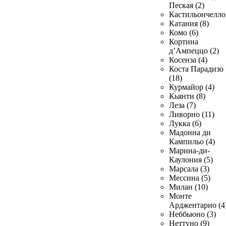
Пеская (2)
Кастильончелло 
Катания (8)
Комо (6)
Кортина
д’Ампеццо (2)
Косенза (4)
Коста Парадизо
(18)
Курмайор (4)
Кьянти (8)
Леза (7)
Ливорно (11)
Лукка (6)
Мадонна ди
Кампильо (4)
Марина-ди-
Каулония (5)
Марсала (3)
Мессина (5)
Милан (10)
Монте
Арджентарио (4
Неббьюно (3)
Неттуно (9)