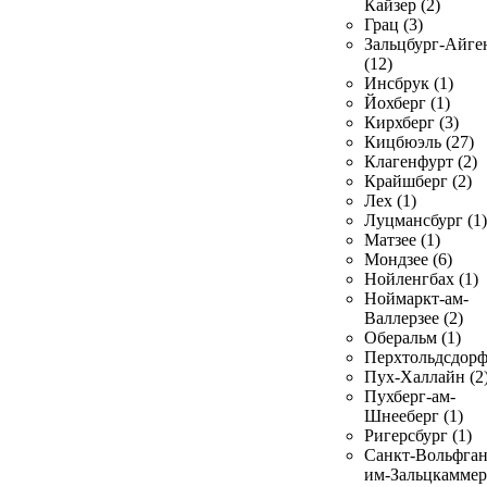
Кайзер (2)
Грац (3)
Зальцбург-Айге
(12)
Инсбрук (1)
Йохберг (1)
Кирхберг (3)
Кицбюэль (27)
Клагенфурт (2)
Крайшберг (2)
Лех (1)
Луцмансбург (1)
Матзее (1)
Мондзее (6)
Нойленгбах (1)
Ноймаркт-ам-
Валлерзее (2)
Оберальм (1)
Перхтольдсдорф
Пух-Халлайн (2
Пухберг-ам-
Шнееберг (1)
Ригерсбург (1)
Санкт-Вольфган
им-Зальцкаммер