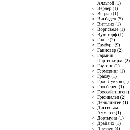
Алльгой (1)
Вердер (1)
Вецлар (1)
Висбаден (5)
Виттлих (1)
Ворпсведе (1)
Вунсторф (1)
Галле (2)
Гамбург (9)
Ганновер (2)
Гармиш-
Партенкирхе (2)
Гаутинг (1)
Гермеринг (1)
Грабау (1)
Грос-Лукков (1)
Гросберен (1)
Гроссайтинген (
Грюнвальд (2)
Денклинген (1)
Диссен-ам-
Аммерзе (1)
Дортмунд (1)
Драйайх (1)
Дрезден (4)