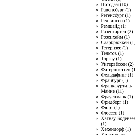
Потсдам (10)
Равенсбург (1)
Регенсбург (1)
Реллинген (1)
Ремшайд (1)
Розенгартен (2)
Розенхайм (1)
Саарбрюккен (1
Тегернзее (1)
Тельтов (1)
Торгау (1)
Унтервёссен (2)
Фатерштеттен (1
Фельдафинг (1)
Фрайбург (1)
Франкфурт-на-
Майне (11)
Фрауенмарк (1)
Фридберг (1)
Фюрт (1)
Фюссен (1)
Хагнау-Бодензе
(1)
Хехендорф (1)
Хильтер-ам-