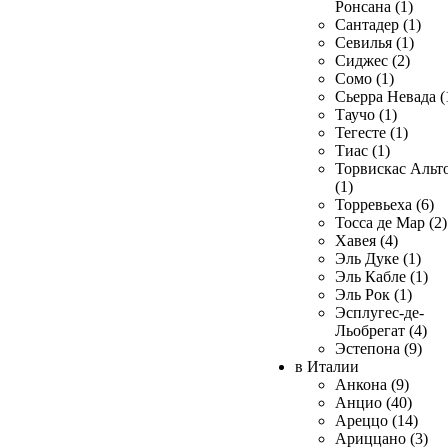
Ронсана (1)
Сантадер (1)
Севилья (1)
Сиджес (2)
Сомо (1)
Сьерра Невада (
Таучо (1)
Тегесте (1)
Тиас (1)
Торвискас Альт
(1)
Торревьеха (6)
Тосса де Мар (2)
Хавея (4)
Эль Дуке (1)
Эль Кабле (1)
Эль Рок (1)
Эсплугес-де-
Льобрегат (4)
Эстепона (9)
в Италии
Анкона (9)
Анцио (40)
Ареццо (14)
Ариццано (3)