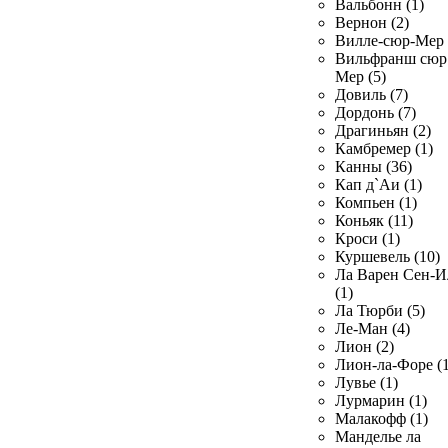
Вальбонн (1)
Вернон (2)
Вилле-сюр-Мер 
Вильфранш сюр
Мер (5)
Довиль (7)
Дордонь (7)
Драгиньян (2)
Камбремер (1)
Канны (36)
Кап д`Аи (1)
Компьен (1)
Коньяк (11)
Кроси (1)
Куршевель (10)
Ла Варен Сен-И
(1)
Ла Тюрби (5)
Ле-Ман (4)
Лион (2)
Лион-ла-Форе (1
Лувье (1)
Лурмарин (1)
Малакофф (1)
Манделье ла