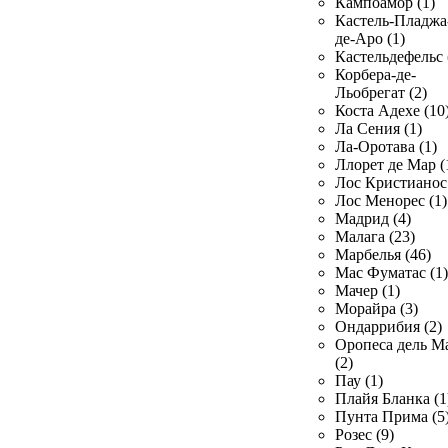
Кампоамор (1)
Кастель-Пладжа
де-Аро (1)
Кастельдефельс 
Корбера-де-
Льобрегат (2)
Коста Адехе (10
Ла Сения (1)
Ла-Оротава (1)
Ллорет де Мар (
Лос Кристианос 
Лос Менорес (1)
Мадрид (4)
Малага (23)
Марбелья (46)
Мас Фуматас (1)
Мачер (1)
Морайра (3)
Ондаррибия (2)
Оропеса дель М
(2)
Пау (1)
Плайя Бланка (1
Пунта Прима (5
Розес (9)