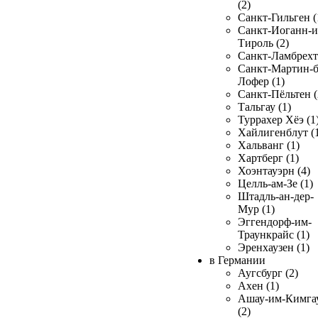
(2)
Санкт-Гильген (
Санкт-Иоганн-и
Тироль (2)
Санкт-Ламбрехт 
Санкт-Мартин-б
Лофер (1)
Санкт-Пёльтен (
Тальгау (1)
Туррахер Хёэ (1
Хайлигенблут (
Хальванг (1)
Хартберг (1)
Хоэнтауэрн (4)
Целль-ам-Зе (1)
Штадль-ан-дер-
Мур (1)
Эггендорф-им-
Траункрайс (1)
Эренхаузен (1)
в Германии
Аугсбург (2)
Ахен (1)
Ашау-им-Кимга
(2)