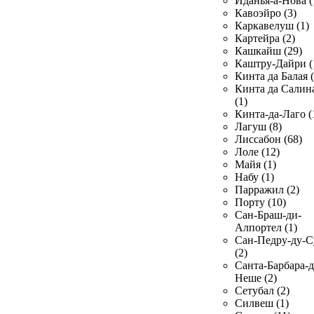
Иданья-а-Нова (
Кавоэйро (3)
Каркавелуш (1)
Картейра (2)
Кашкайш (29)
Каштру-Дайри (
Кинта да Балая (
Кинта да Салин
(1)
Кинта-да-Лаго (
Лагуш (8)
Лиссабон (68)
Лоле (12)
Майя (1)
Набу (1)
Парражил (2)
Порту (10)
Сан-Браш-ди-
Алпортел (1)
Сан-Педру-ду-С
(2)
Санта-Барбара-д
Неше (2)
Сетубал (2)
Силвеш (1)