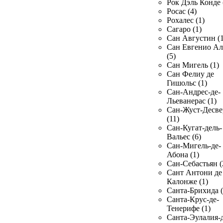
Рок Дэль Конде 
Росас (4)
Рохалес (1)
Сагаро (1)
Сан Августин (1
Сан Евгенио Ал
(5)
Сан Мигель (1)
Сан Фелиу де
Гишольс (1)
Сан-Андрес-де-
Льеванерас (1)
Сан-Жуст-Десве
(11)
Сан-Кугат-дель-
Вальес (6)
Сан-Мигель-де-
Абона (1)
Сан-Себастьян (
Сант Антони де
Калонже (1)
Санта-Брихида (
Санта-Крус-де-
Тенерифе (1)
Санта-Эулалия-д