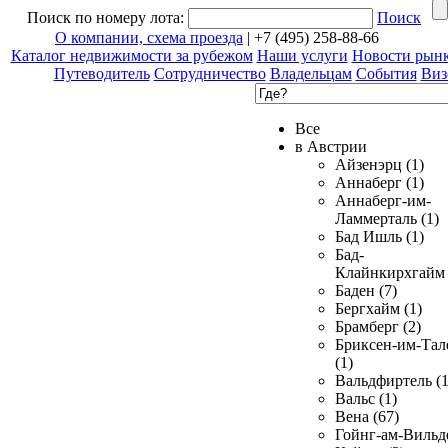
Поиск по номеру лота:
Поиск
О компании, схема проезда
| +7 (495) 258-88-66
Каталог недвижимости за рубежом
Наши услуги
Новости рын
Путеводитель
Сотрудничество
Владельцам
События
Виз
Все
в Австрии
Айзенэрц (1)
Аннаберг (1)
Аннаберг-им-
Ламмерталь (1)
Бад Ишль (1)
Бад-
Клайнкирхгайм 
Баден (7)
Бергхайм (1)
Брамберг (2)
Бриксен-им-Тал
(1)
Вальдфиртель (1
Вальс (1)
Вена (67)
Гойнг-ам-Вильд