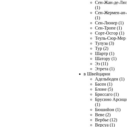
Сен-Жан-де-Лю
(1)
Сен-Жермен-ан
(1)
Сен-Люнер (1)
Сен-Тропе (1)
Сорт-Осгор (1)
Теуль-Сюр-Мер 
Тулуза (3)
Тур (2)
Шартр (1)
Шатору (1)
Эз (11)
Этрета (1)
в Швейцарии
Адельбоден (1)
Басен (1)
Блоне (5)
Бриссаго (1)
Брусино Арсиц
(1)
Бюшийон (1)
Веве (2)
Вербье (12)
Версуа (1)