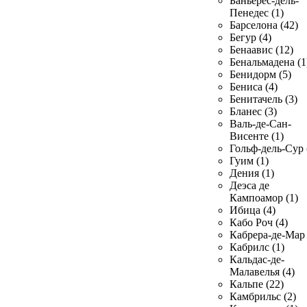
Баньерес-дель-
Пенедес (1)
Барселона (42)
Бегур (4)
Бенаавис (12)
Бенальмадена (1
Бенидорм (5)
Бениса (4)
Бенитачель (3)
Бланес (3)
Валь-де-Сан-
Висенте (1)
Гольф-дель-Сур 
Гуим (1)
Дения (1)
Деэса де
Кампоамор (1)
Ибица (4)
Кабо Роч (4)
Кабрера-де-Мар 
Кабрилс (1)
Кальдас-де-
Малавелья (4)
Кальпе (22)
Камбрильс (2)