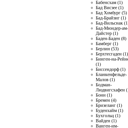
Бабенсхам (1)
Бад Висзее (1)
Бад Хомбург (5)
Бад-Брайзиг (1)
Бад-Вильснак (1
Бад-Мюндер-ам
Дайстер (1)
Баден-Баден (8)
Бамберг (1)
Берлин (53)
Берхтесгаден (1)
Бинген-на-Рейн
(1)
Биссендорф (1)
Бланкенфельде-
Малов (1)
Бодман-
Людвигсхафен (
Бонн (1)
Бремен (4)
Бризеланг (1)
Буденхайм (1)
Бухгольц (1)
Вайден (1)
Ванген-им-