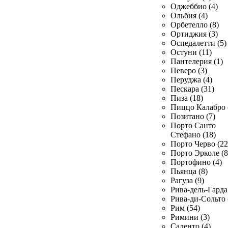
Оджеббио (4)
Ольбия (4)
Орбетелло (8)
Ортиджия (3)
Оспедалетти (5)
Остуни (11)
Пантелерия (1)
Певеро (3)
Перуджа (4)
Пескара (31)
Пиза (18)
Пиццо Калабро 
Позитано (7)
Порто Санто
Стефано (18)
Порто Черво (22
Порто Эрколе (8
Портофино (4)
Пьянца (8)
Рагуза (9)
Рива-дель-Гарда 
Рива-ди-Сольто 
Рим (54)
Римини (3)
Саленто (4)