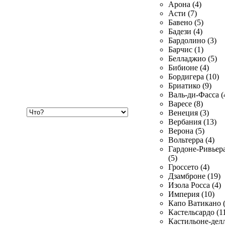
Арона (4)
Асти (7)
Бавено (5)
Бадези (4)
Бардолино (3)
Барчис (1)
Белладжио (5)
Бибионе (4)
Бордигера (10)
Бриатико (9)
Валь-ди-Фасса (
Варесе (8)
Хочу
Венеция (3)
купить
Вербания (13)
Верона (5)
Вольтерра (4)
Гардоне-Ривьер
(5)
Гроссето (4)
Дзамброне (19)
Изола Росса (4)
Империя (10)
Капо Ватикано (
Кастельсардо (1
Кастильоне-делл