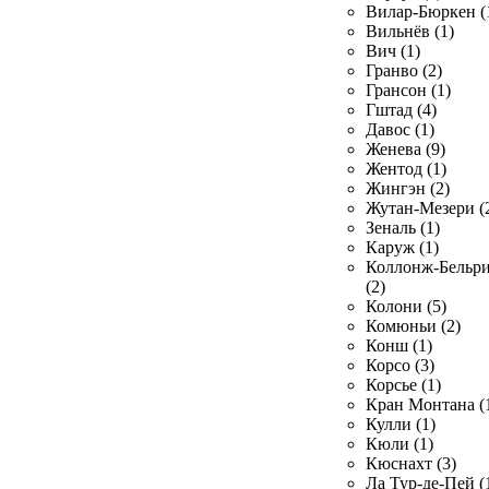
Вилар-Бюркен (
Вильнёв (1)
Вич (1)
Гранво (2)
Грансон (1)
Гштад (4)
Давос (1)
Женева (9)
Жентод (1)
Жингэн (2)
Жутан-Мезери (
Зеналь (1)
Каруж (1)
Коллонж-Бельр
(2)
Колони (5)
Комюньи (2)
Конш (1)
Корсо (3)
Корсье (1)
Кран Монтана (
Кулли (1)
Кюли (1)
Кюснахт (3)
Ла Тур-де-Пей (