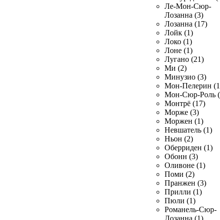
Ле-Мон-Сюр-
Лозанна (3)
Лозанна (17)
Лойк (1)
Локо (1)
Лоне (1)
Лугано (21)
Ми (2)
Минузио (3)
Мон-Пелерин (1
Мон-Сюр-Роль (
Монтрё (17)
Морже (3)
Моржен (1)
Невшатель (1)
Ньон (2)
Оберриден (1)
Обонн (3)
Оливоне (1)
Поми (2)
Пранжен (3)
Прилли (1)
Пюли (1)
Романель-Сюр-
Лозанна (1)