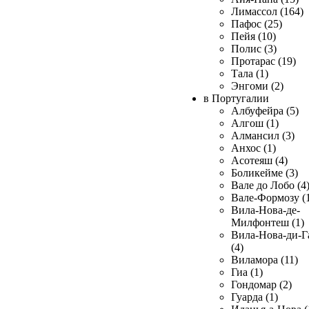
Лимассол (164)
Пафос (25)
Пейя (10)
Полис (3)
Протарас (19)
Тала (1)
Энгоми (2)
в Португалии
Албуфейра (5)
Алгош (1)
Алмансил (3)
Анхос (1)
Асотеяш (4)
Боликейме (3)
Вале до Лобо (4
Вале-Формозу (
Вила-Нова-де-
Милфонтеш (1)
Вила-Нова-ди-Г
(4)
Виламора (11)
Гиа (1)
Гондомар (2)
Гуарда (1)