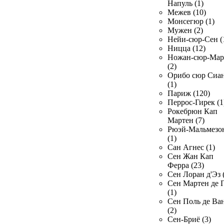
Напуль (1)
Межев (10)
Монсегюр (1)
Мужен (2)
Нейи-сюр-Сен (
Ницца (12)
Ножан-сюр-Ма
(2)
Орибо сюр Сиа
(1)
Париж (120)
Перрос-Гирек (1
Рокебрюн Кап
Мартен (7)
Рюэй-Мальмезо
(1)
Сан Агнес (1)
Сен Жан Кап
Ферра (23)
Сен Лоран д'Эз 
Сен Мартен де 
(1)
Сен Поль де Ва
(2)
Сен-Бриё (3)