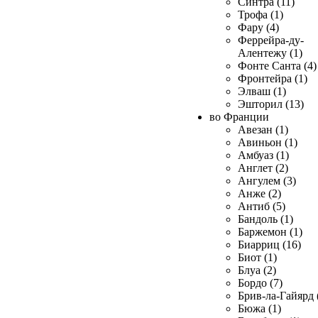
Синтра (11)
Трофа (1)
Фару (4)
Феррейра-ду-
Алентежу (1)
Фонте Санта (4)
Фронтейра (1)
Элваш (1)
Эшторил (13)
во Франции
Авезан (1)
Авиньон (1)
Амбуаз (1)
Англет (2)
Ангулем (3)
Анже (2)
Антиб (5)
Бандоль (1)
Баржемон (1)
Биарриц (16)
Биот (1)
Блуа (2)
Бордо (7)
Брив-ла-Гайярд 
Бюжа (1)