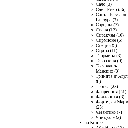
Сало (3)
Сан - Ремо (36)
Санта-Тереза-ди
Галлура (3)
Сарцана (7)
Сиена (12)
Сиракузы (10)
Сирмионе (6)
Специя (5)
Стреза (11)
Таормина (3)
Террачина (9)
Тосколано-
Мадерно (3)
Тринита-д' Агул
(8)
Тропеа (23)
Флоренция (51)
Фоллоника (3)
Форте дей Мар
(25)
Чезантико (7)
Чинкуале (2)
на Кипре
Айя-Напа (15)