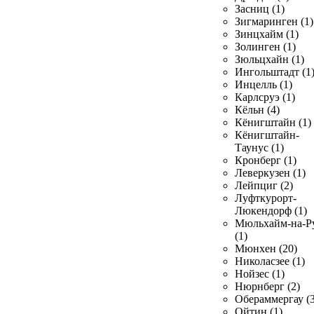
Засниц (1)
Зигмаринген (1)
Зинцхайм (1)
Золинген (1)
Зюльцхайн (1)
Ингольштадт (1
Инцелль (1)
Карлсруэ (1)
Кёльн (4)
Кёнигштайн (1)
Кёнигштайн-
Таунус (1)
Кронберг (1)
Леверкузен (1)
Лейпциг (2)
Луфткурорт-
Люкендорф (1)
Мюльхайм-на-Р
(1)
Мюнхен (20)
Николасзее (1)
Нойзес (1)
Нюрнберг (2)
Обераммергау (3
Ойтин (1)