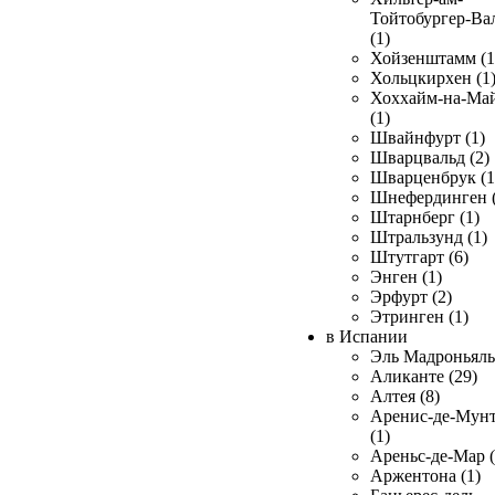
Тойтобургер-Ва
(1)
Хойзенштамм (1
Хольцкирхен (1
Хоххайм-на-Ма
(1)
Швайнфурт (1)
Шварцвальд (2)
Шварценбрук (1
Шнефердинген (
Штарнберг (1)
Штральзунд (1)
Штутгарт (6)
Энген (1)
Эрфурт (2)
Этринген (1)
в Испании
Эль Мадроньяль 
Аликанте (29)
Алтея (8)
Аренис-де-Мун
(1)
Ареньс-де-Мар (
Аржентона (1)