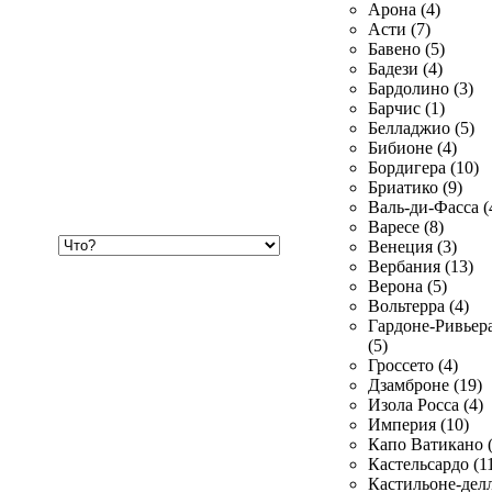
Арона (4)
Асти (7)
Бавено (5)
Бадези (4)
Бардолино (3)
Барчис (1)
Белладжио (5)
Бибионе (4)
Бордигера (10)
Бриатико (9)
Валь-ди-Фасса (
Варесе (8)
Хочу
Венеция (3)
купить
Вербания (13)
Верона (5)
Вольтерра (4)
Гардоне-Ривьер
(5)
Гроссето (4)
Дзамброне (19)
Изола Росса (4)
Империя (10)
Капо Ватикано (
Кастельсардо (1
Кастильоне-делл