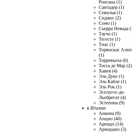
Ронсана (1)
Сантадер (1)
Севилья (1)
Сиджес (2)
Сомо (1)
Сьерра Невада (
Таучо (1)
Тегесте (1)
Тиас (1)
Торвискас Альт
(1)
Торревьеха (6)
Тосса де Мар (2)
Хавея (4)
Эль Дуке (1)
Эль Кабле (1)
Эль Рок (1)
Эсплугес-де-
Льобрегат (4)
Эстепона (9)
в Италии
Анкона (9)
Анцио (40)
Ареццо (14)
Ариццано (3)