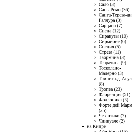
Сало (3)
Сан - Ремо (36)
Санта-Тереза-ди
Галлура (3)
Сарцана (7)
Сиена (12)
Сиракузы (10)
Сирмионе (6)
Специя (5)
Стреза (11)
Таормина (3)
Террачина (9)
Тосколано-
Мадерно (3)
Тринита-д' Агул
(8)
Тропеа (23)
Флоренция (51)
Фоллоника (3)
Форте дей Мар
(25)
Чезантико (7)
Чинкуале (2)
на Кипре
Айя-Напа (15)