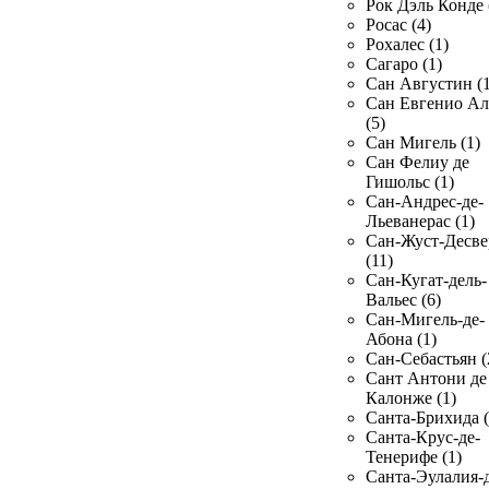
Рок Дэль Конде 
Росас (4)
Рохалес (1)
Сагаро (1)
Сан Августин (1
Сан Евгенио Ал
(5)
Сан Мигель (1)
Сан Фелиу де
Гишольс (1)
Сан-Андрес-де-
Льеванерас (1)
Сан-Жуст-Десве
(11)
Сан-Кугат-дель-
Вальес (6)
Сан-Мигель-де-
Абона (1)
Сан-Себастьян (
Сант Антони де
Калонже (1)
Санта-Брихида (
Санта-Крус-де-
Тенерифе (1)
Санта-Эулалия-д