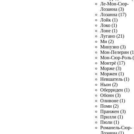
Ле-Мон-Сюр-
Лозанна (3)
Лозанна (17)
Лойк (1)
Локо (1)
Лоне (1)
Лугано (21)
Ми (2)
Минузио (3)
Мон-Пелерин (1
Мон-Сюр-Роль (
Монтрё (17)
Морже (3)
Моржен (1)
Невшатель (1)
Ньон (2)
Оберриден (1)
Обонн (3)
Оливоне (1)
Поми (2)
Пранжен (3)
Прилли (1)
Пюли (1)
Романель-Сюр-
Лозанна (1)