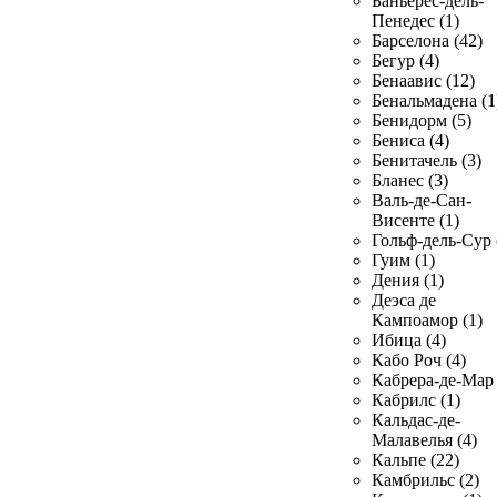
Баньерес-дель-
Пенедес (1)
Барселона (42)
Бегур (4)
Бенаавис (12)
Бенальмадена (1
Бенидорм (5)
Бениса (4)
Бенитачель (3)
Бланес (3)
Валь-де-Сан-
Висенте (1)
Гольф-дель-Сур 
Гуим (1)
Дения (1)
Деэса де
Кампоамор (1)
Ибица (4)
Кабо Роч (4)
Кабрера-де-Мар 
Кабрилс (1)
Кальдас-де-
Малавелья (4)
Кальпе (22)
Камбрильс (2)