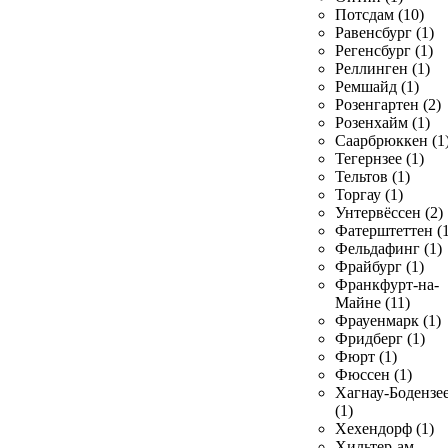
Потсдам (10)
Равенсбург (1)
Регенсбург (1)
Реллинген (1)
Ремшайд (1)
Розенгартен (2)
Розенхайм (1)
Саарбрюккен (1
Тегернзее (1)
Тельтов (1)
Торгау (1)
Унтервёссен (2)
Фатерштеттен (1
Фельдафинг (1)
Фрайбург (1)
Франкфурт-на-
Майне (11)
Фрауенмарк (1)
Фридберг (1)
Фюрт (1)
Фюссен (1)
Хагнау-Бодензе
(1)
Хехендорф (1)
Хильтер-ам-