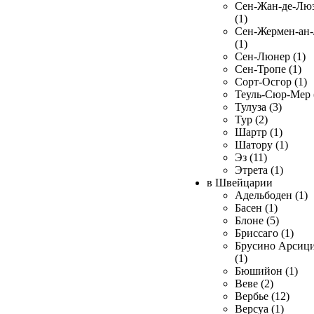
Сен-Жан-де-Лю
(1)
Сен-Жермен-ан
(1)
Сен-Люнер (1)
Сен-Тропе (1)
Сорт-Осгор (1)
Теуль-Сюр-Мер 
Тулуза (3)
Тур (2)
Шартр (1)
Шатору (1)
Эз (11)
Этрета (1)
в Швейцарии
Адельбоден (1)
Басен (1)
Блоне (5)
Бриссаго (1)
Брусино Арсиц
(1)
Бюшийон (1)
Веве (2)
Вербье (12)
Версуа (1)