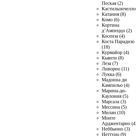
Пеская (2)
Кастильончелло 
Катания (8)
Комо (6)
Кортина
д’Ампеццо (2)
Косенза (4)
Коста Парадизо
(18)
Курмайор (4)
Кьянти (8)
Леза (7)
Ливорно (11)
Лукка (6)
Мадонна ди
Кампильо (4)
Марина-ди-
Каулония (5)
Марсала (3)
Мессина (5)
Милан (10)
Монте
Арджентарио (4
Неббьюно (3)
Неттуно (9)