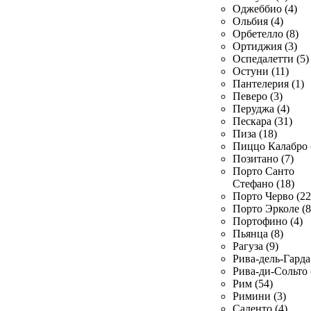
Оджеббио (4)
Ольбия (4)
Орбетелло (8)
Ортиджия (3)
Оспедалетти (5)
Остуни (11)
Пантелерия (1)
Певеро (3)
Перуджа (4)
Пескара (31)
Пиза (18)
Пиццо Калабро 
Позитано (7)
Порто Санто
Стефано (18)
Порто Черво (22
Порто Эрколе (8
Портофино (4)
Пьянца (8)
Рагуза (9)
Рива-дель-Гарда 
Рива-ди-Сольто 
Рим (54)
Римини (3)
Саленто (4)