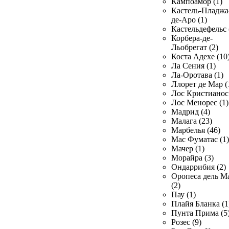
Кампоамор (1)
Кастель-Пладжа
де-Аро (1)
Кастельдефельс 
Корбера-де-
Льобрегат (2)
Коста Адехе (10
Ла Сения (1)
Ла-Оротава (1)
Ллорет де Мар (
Лос Кристианос 
Лос Менорес (1)
Мадрид (4)
Малага (23)
Марбелья (46)
Мас Фуматас (1)
Мачер (1)
Морайра (3)
Ондаррибия (2)
Оропеса дель М
(2)
Пау (1)
Плайя Бланка (1
Пунта Прима (5
Розес (9)