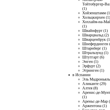
Тойтобургер-Ва
(1)
Хойзенштамм (1
Хольцкирхен (1
Хоххайм-на-Ма
(1)
Швайнфурт (1)
Шварцвальд (2)
Шварценбрук (1
Шнефердинген (
Штарнберг (1)
Штральзунд (1)
Штутгарт (6)
Энген (1)
Эрфурт (2)
Этринген (1)
в Испании
Эль Мадроньяль 
Аликанте (29)
Алтея (8)
Аренис-де-Мун
(1)
Ареньс-де-Мар (
Аржентона (1)