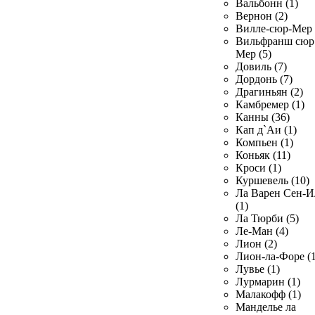
Вальбонн (1)
Вернон (2)
Вилле-сюр-Мер 
Вильфранш сюр
Мер (5)
Довиль (7)
Дордонь (7)
Драгиньян (2)
Камбремер (1)
Канны (36)
Кап д`Аи (1)
Компьен (1)
Коньяк (11)
Кроси (1)
Куршевель (10)
Ла Варен Сен-И
(1)
Ла Тюрби (5)
Ле-Ман (4)
Лион (2)
Лион-ла-Форе (1
Лувье (1)
Лурмарин (1)
Малакофф (1)
Манделье ла