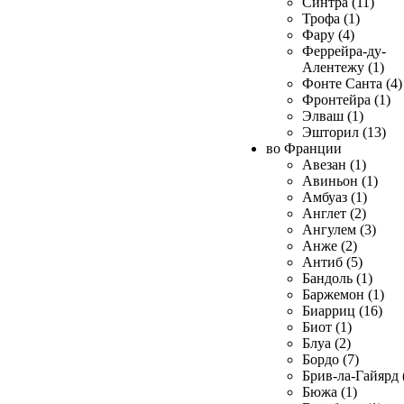
Синтра (11)
Трофа (1)
Фару (4)
Феррейра-ду-
Алентежу (1)
Фонте Санта (4)
Фронтейра (1)
Элваш (1)
Эшторил (13)
во Франции
Авезан (1)
Авиньон (1)
Амбуаз (1)
Англет (2)
Ангулем (3)
Анже (2)
Антиб (5)
Бандоль (1)
Баржемон (1)
Биарриц (16)
Биот (1)
Блуа (2)
Бордо (7)
Брив-ла-Гайярд 
Бюжа (1)