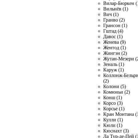
Вилар-Бюркен (
Вильнёв (1)
Вич (1)
Гранво (2)
Грансон (1)
Гштад (4)
Давос (1)
Женева (9)
Жентод (1)
Жингэн (2)
Жутан-Мезери (
Зеналь (1)
Каруж (1)
Коллонж-Бельр
(2)
Колони (5)
Комюньи (2)
Конш (1)
Корсо (3)
Корсье (1)
Кран Монтана (
Кулли (1)
Кюли (1)
Кюснахт (3)
Ла Тур-де-Пей (