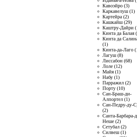
Иданья-а-Нова (
Кавоэйро (3)
Каркавелуш (1)
Картейра (2)
Кашкайш (29)
Каштру-Дайри (
Кинта да Балая (
Кинта да Салин
(1)
Кинта-да-Лаго (
Лагуш (8)
Лиссабон (68)
Лоле (12)
Майя (1)
Набу (1)
Парражил (2)
Порту (10)
Сан-Браш-ди-
Алпортел (1)
Сан-Педру-ду-С
(2)
Санта-Барбара-д
Неше (2)
Сетубал (2)
Силвеш (1)