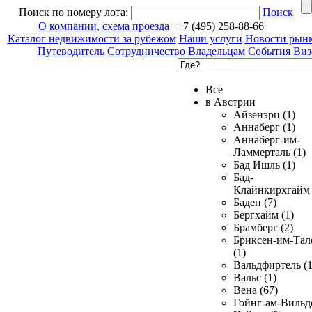
Поиск по номеру лота:
Поиск
О компании, схема проезда
| +7 (495) 258-88-66
Каталог недвижимости за рубежом
Наши услуги
Новости рын
Путеводитель
Сотрудничество
Владельцам
События
Виз
Все
в Австрии
Айзенэрц (1)
Аннаберг (1)
Аннаберг-им-
Ламмерталь (1)
Бад Ишль (1)
Бад-
Клайнкирхгайм 
Баден (7)
Бергхайм (1)
Брамберг (2)
Бриксен-им-Тал
(1)
Вальдфиртель (1
Вальс (1)
Вена (67)
Гойнг-ам-Вильд