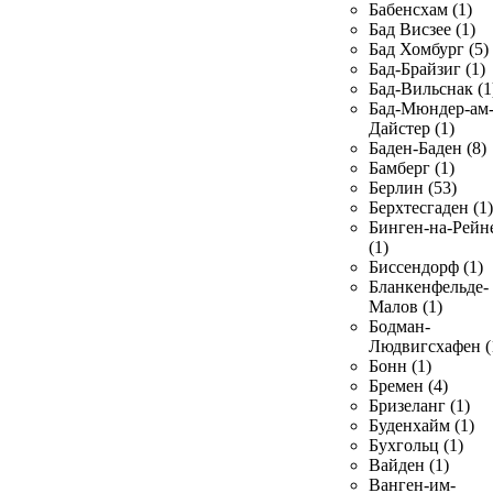
Бабенсхам (1)
Бад Висзее (1)
Бад Хомбург (5)
Бад-Брайзиг (1)
Бад-Вильснак (1
Бад-Мюндер-ам
Дайстер (1)
Баден-Баден (8)
Бамберг (1)
Берлин (53)
Берхтесгаден (1)
Бинген-на-Рейн
(1)
Биссендорф (1)
Бланкенфельде-
Малов (1)
Бодман-
Людвигсхафен (
Бонн (1)
Бремен (4)
Бризеланг (1)
Буденхайм (1)
Бухгольц (1)
Вайден (1)
Ванген-им-