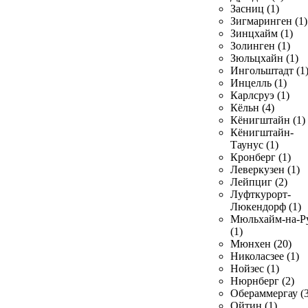
Засниц (1)
Зигмаринген (1)
Зинцхайм (1)
Золинген (1)
Зюльцхайн (1)
Ингольштадт (1
Инцелль (1)
Карлсруэ (1)
Кёльн (4)
Кёнигштайн (1)
Кёнигштайн-
Таунус (1)
Кронберг (1)
Леверкузен (1)
Лейпциг (2)
Луфткурорт-
Люкендорф (1)
Мюльхайм-на-Р
(1)
Мюнхен (20)
Николасзее (1)
Нойзес (1)
Нюрнберг (2)
Обераммергау (3
Ойтин (1)