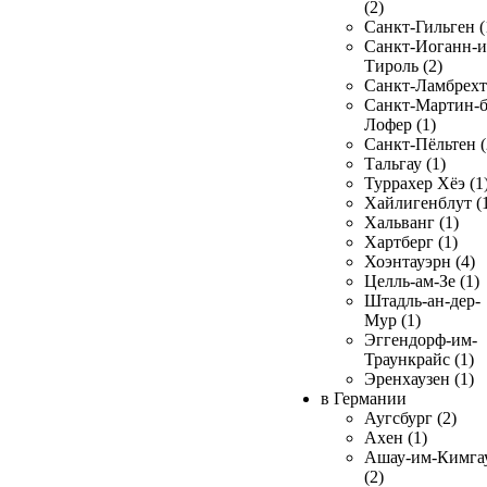
(2)
Санкт-Гильген (
Санкт-Иоганн-и
Тироль (2)
Санкт-Ламбрехт 
Санкт-Мартин-б
Лофер (1)
Санкт-Пёльтен (
Тальгау (1)
Туррахер Хёэ (1
Хайлигенблут (
Хальванг (1)
Хартберг (1)
Хоэнтауэрн (4)
Целль-ам-Зе (1)
Штадль-ан-дер-
Мур (1)
Эггендорф-им-
Траункрайс (1)
Эренхаузен (1)
в Германии
Аугсбург (2)
Ахен (1)
Ашау-им-Кимга
(2)