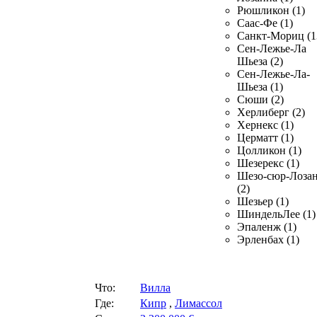
Рюшликон (1)
Саас-Фе (1)
Санкт-Мориц (1
Сен-Лежье-Ла
Шьеза (2)
Сен-Лежье-Ла-
Шьеза (1)
Сюши (2)
Херлиберг (2)
Хернекс (1)
Церматт (1)
Цолликон (1)
Шезерекс (1)
Шезо-сюр-Лоза
(2)
Шезьер (1)
ШиндельЛее (1)
Эпаленж (1)
Эрленбах (1)
Что:
Вилла
Где:
Кипр
,
Лимассол