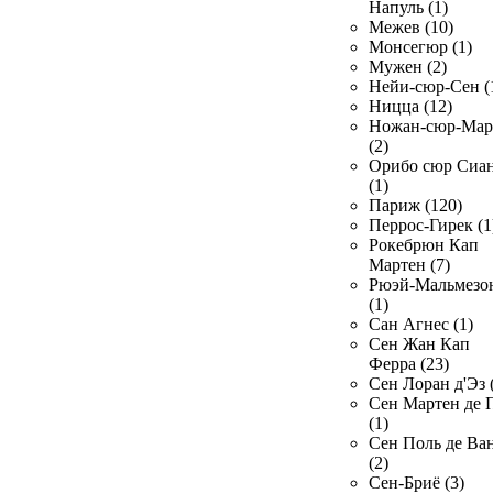
Напуль (1)
Межев (10)
Монсегюр (1)
Мужен (2)
Нейи-сюр-Сен (
Ницца (12)
Ножан-сюр-Ма
(2)
Орибо сюр Сиа
(1)
Париж (120)
Перрос-Гирек (1
Рокебрюн Кап
Мартен (7)
Рюэй-Мальмезо
(1)
Сан Агнес (1)
Сен Жан Кап
Ферра (23)
Сен Лоран д'Эз 
Сен Мартен де 
(1)
Сен Поль де Ва
(2)
Сен-Бриё (3)