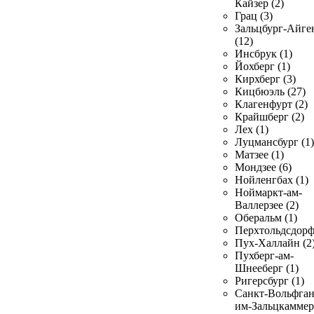
Кайзер (2)
Грац (3)
Зальцбург-Айге
(12)
Инсбрук (1)
Йохберг (1)
Кирхберг (3)
Кицбюэль (27)
Клагенфурт (2)
Крайшберг (2)
Лех (1)
Луцмансбург (1)
Матзее (1)
Мондзее (6)
Нойленгбах (1)
Ноймаркт-ам-
Валлерзее (2)
Оберальм (1)
Перхтольдсдорф
Пух-Халлайн (2
Пухберг-ам-
Шнееберг (1)
Ригерсбург (1)
Санкт-Вольфган
им-Зальцкаммер