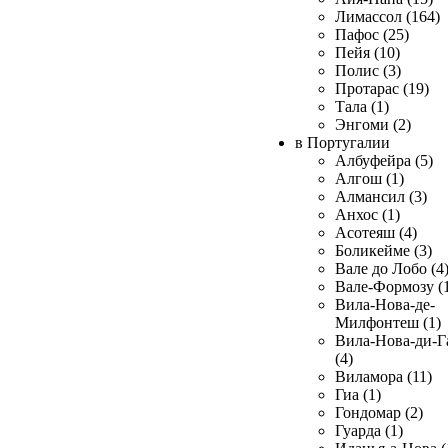
Лимассол (164)
Пафос (25)
Пейя (10)
Полис (3)
Протарас (19)
Тала (1)
Энгоми (2)
в Португалии
Албуфейра (5)
Алгош (1)
Алмансил (3)
Анхос (1)
Асотеяш (4)
Боликейме (3)
Вале до Лобо (4
Вале-Формозу (
Вила-Нова-де-
Милфонтеш (1)
Вила-Нова-ди-Г
(4)
Виламора (11)
Гиа (1)
Гондомар (2)
Гуарда (1)