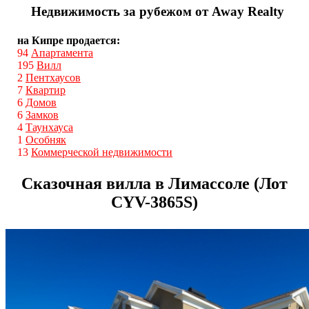
Недвижимость за рубежом от Away Realty
на Кипре продается:
94
Апартамента
195
Вилл
2
Пентхаусов
7
Квартир
6
Домов
6
Замков
4
Таунхауса
1
Особняк
13
Коммерческой недвижимости
Сказочная вилла в Лимассоле (Лот
CYV-3865S)