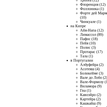
Тропеа (12)
Флоренция (12)
Фоллоника (1)
Форте дей Мар
(10)
Чинкуале (1)
на Кипре
Айя-Напа (12)
Лимассол (89)
Пафос (18)
Пейя (10)
Полис (3)
Протарас (17)
Тала (1)
в Португалии
Албуфейра (2)
Асотеяш (4)
Боликейме (3)
Вале до Лобо (2
Вале-Формозу (
Виламора (9)
Гиа (1)
Кавоэйро (2)
Картейра (2)
Кашкайш (9)