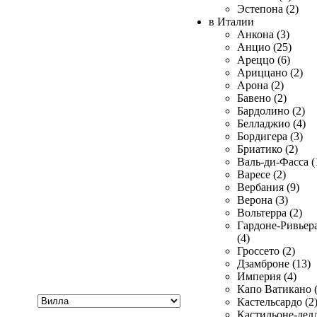
Эстепона (2)
в Италии
Анкона (3)
Анцио (25)
Ареццо (6)
Ариццано (2)
Арона (2)
Бавено (2)
Бардолино (2)
Белладжио (4)
Бордигера (3)
Бриатико (2)
Валь-ди-Фасса (
Варесе (2)
Вербания (9)
Верона (3)
Вольтерра (2)
Гардоне-Ривьер
(4)
Гроссето (2)
Дзамброне (13)
Империя (4)
Капо Ватикано (
Хочу
Кастельсардо (2
купить
Кастильоне-делл