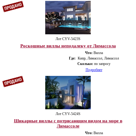
Лот CYV-5423S
Роскошные виллы неподалеку от Лимассола
Что:
Вилла
Где:
Кипр, Лимассол, Лимассол
Сколько:
по запросу
Подробнее
Лот CYV-5424S
Шикарные виллы с потрясающим видом на море в
Лимассоле
Что:
Вилла