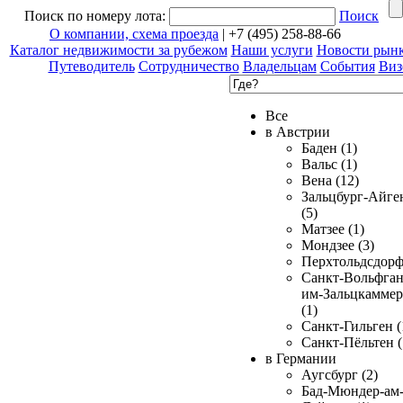
Поиск по номеру лота:
Поиск
О компании, схема проезда
| +7 (495) 258-88-66
Каталог недвижимости за рубежом
Наши услуги
Новости рын
Путеводитель
Сотрудничество
Владельцам
События
Виз
Все
в Австрии
Баден (1)
Вальс (1)
Вена (12)
Зальцбург-Айге
(5)
Матзее (1)
Мондзее (3)
Перхтольдсдорф
Санкт-Вольфган
им-Зальцкаммер
(1)
Санкт-Гильген (
Санкт-Пёльтен (
в Германии
Аугсбург (2)
Бад-Мюндер-ам