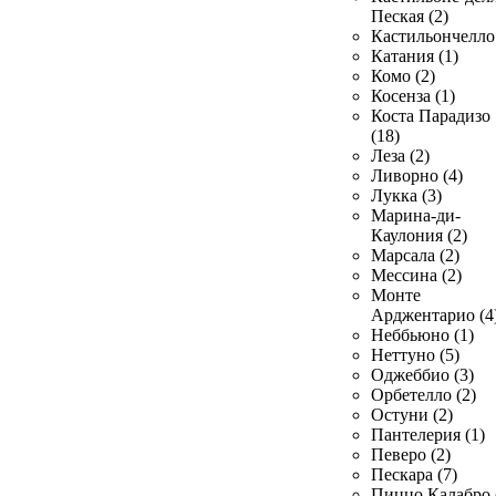
Пеская (2)
Кастильончелло 
Катания (1)
Комо (2)
Косенза (1)
Коста Парадизо
(18)
Леза (2)
Ливорно (4)
Лукка (3)
Марина-ди-
Каулония (2)
Марсала (2)
Мессина (2)
Монте
Арджентарио (4
Неббьюно (1)
Неттуно (5)
Оджеббио (3)
Орбетелло (2)
Остуни (2)
Пантелерия (1)
Певеро (2)
Пескара (7)
Пиццо Калабро 