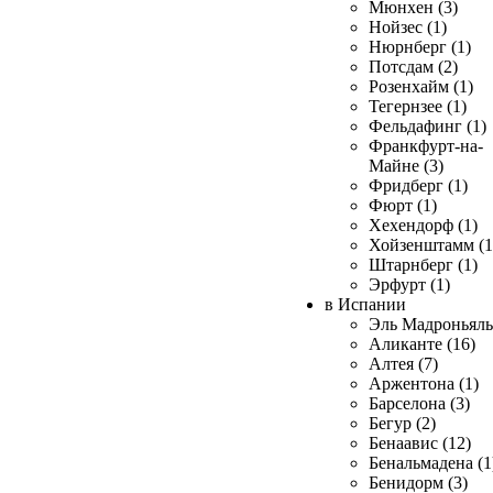
Мюнхен (3)
Нойзес (1)
Нюрнберг (1)
Потсдам (2)
Розенхайм (1)
Тегернзее (1)
Фельдафинг (1)
Франкфурт-на-
Майне (3)
Фридберг (1)
Фюрт (1)
Хехендорф (1)
Хойзенштамм (1
Штарнберг (1)
Эрфурт (1)
в Испании
Эль Мадроньяль 
Аликанте (16)
Алтея (7)
Аржентона (1)
Барселона (3)
Бегур (2)
Бенаавис (12)
Бенальмадена (1
Бенидорм (3)