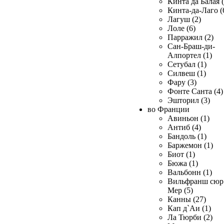
Кинта да Балая (
Кинта-да-Лаго (
Лагуш (2)
Лоле (6)
Парражил (2)
Сан-Браш-ди-
Алпортел (1)
Сетубал (1)
Силвеш (1)
Фару (3)
Фонте Санта (4)
Эшторил (3)
во Франции
Авиньон (1)
Антиб (4)
Бандоль (1)
Баржемон (1)
Биот (1)
Бюжа (1)
Вальбонн (1)
Вильфранш сюр
Мер (5)
Канны (27)
Кап д`Аи (1)
Ла Тюрби (2)