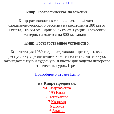
1
2
3
4
5
6
7
8
9
>
>|
Кипр. Географическое положение.
Кипр расположен в северо-восточной части
Средиземноморского бассейна на расстоянии 380 км от
Египта, 105 км от Сирии и 75 км от Турции. Греческий
материк находится на 800 км западн...
Кипр. Государственное устройство.
Конституция 1960 года представляла президентскую
республику с разделением властей на исполнительную,
законодательную и судебную, и квоты для защиты интересов
этнических турок. През...
Подробнее о стране Кипр
на Кипре продается:
94
Апартамента
195
Вилл
2
Пентхаусов
7
Квартир
6
Домов
6
Замков