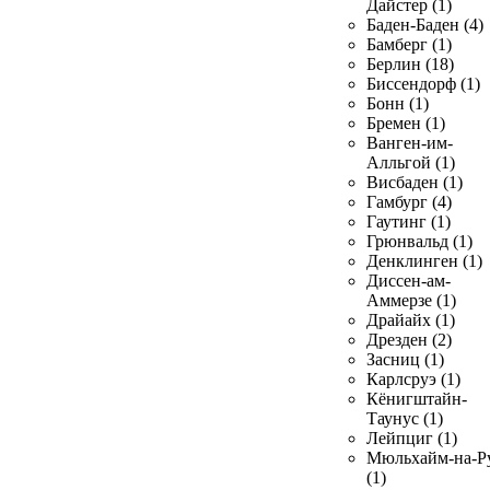
Дайстер (1)
Баден-Баден (4)
Бамберг (1)
Берлин (18)
Биссендорф (1)
Бонн (1)
Бремен (1)
Ванген-им-
Алльгой (1)
Висбаден (1)
Гамбург (4)
Гаутинг (1)
Грюнвальд (1)
Денклинген (1)
Диссен-ам-
Аммерзе (1)
Драйайх (1)
Дрезден (2)
Засниц (1)
Карлсруэ (1)
Кёнигштайн-
Таунус (1)
Лейпциг (1)
Мюльхайм-на-Р
(1)