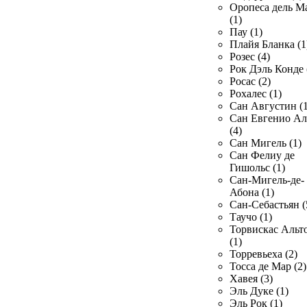
Оропеса дель М
(1)
Пау (1)
Плайя Бланка (1
Розес (4)
Рок Дэль Конде 
Росас (2)
Рохалес (1)
Сан Августин (1
Сан Евгенио Ал
(4)
Сан Мигель (1)
Сан Фелиу де
Гишольс (1)
Сан-Мигель-де-
Абона (1)
Сан-Себастьян (
Таучо (1)
Торвискас Альт
(1)
Торревьеха (2)
Тосса де Мар (2)
Хавея (3)
Эль Дуке (1)
Эль Рок (1)