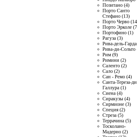
Позитано (4)
Порто Санто
Стефано (13)
Порто Черво (14
Порто Эрколе (7
Портофино (1)
Рагуза (3)
Рива-дель-Гарда 
Рива-ди-Сольто 
Рим (9)
Римини (2)
Саленто (2)
Сало (2)
Сан - Ремо (4)
Санта-Тереза-ди
Галлура (1)
Сиена (4)
Сиракузы (4)
Сирмионе (3)
Специя (2)
Стреза (5)
Террачина (5)
Тосколано-
Мадерно (2)