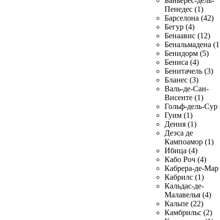
Баньерес-дель-
Пенедес (1)
Барселона (42)
Бегур (4)
Бенаавис (12)
Бенальмадена (1
Бенидорм (5)
Бениса (4)
Бенитачель (3)
Бланес (3)
Валь-де-Сан-
Висенте (1)
Гольф-дель-Сур 
Гуим (1)
Дения (1)
Деэса де
Кампоамор (1)
Ибица (4)
Кабо Роч (4)
Кабрера-де-Мар 
Кабрилс (1)
Кальдас-де-
Малавелья (4)
Кальпе (22)
Камбрильс (2)