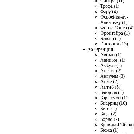
Синтра (11)
Трофа (1)
Фару (4)
Феррейра-ду-
Алентежу (1)
Фонте Санта (4)
Фронтейра (1)
Элваш (1)
Эшторил (13)
во Франции
Авезан (1)
Авиньон (1)
Амбуаз (1)
Англет (2)
Ангулем (3)
Анже (2)
Антиб (5)
Бандоль (1)
Баржемон (1)
Биарриц (16)
Биот (1)
Блуа (2)
Бордо (7)
Брив-ла-Гайярд 
Бюжа (1)