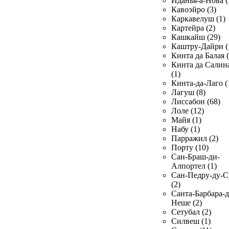
Иданья-а-Нова (
Кавоэйро (3)
Каркавелуш (1)
Картейра (2)
Кашкайш (29)
Каштру-Дайри (
Кинта да Балая (
Кинта да Салин
(1)
Кинта-да-Лаго (
Лагуш (8)
Лиссабон (68)
Лоле (12)
Майя (1)
Набу (1)
Парражил (2)
Порту (10)
Сан-Браш-ди-
Алпортел (1)
Сан-Педру-ду-С
(2)
Санта-Барбара-д
Неше (2)
Сетубал (2)
Силвеш (1)