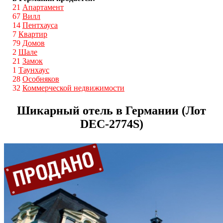
21
Апартамент
67
Вилл
14
Пентхауса
7
Квартир
79
Домов
2
Шале
21
Замок
1
Таунхаус
28
Особняков
32
Коммерческой недвижимости
Шикарный отель в Германии (Лот
DEС-2774S)