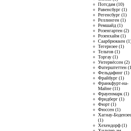
Потсдам (10)
Равенсбург (1)
Регенсбург (1)
Реллинген (1)
Ремшайд (1)
Розенгартен (2)
Розенхайм (1)
Саарбрюккен (1
Тегернзее (1)
Тельтов (1)
Торгау (1)
Унтервёссен (2)
Фатерштеттен (1
Фельдафинг (1)
Фрайбург (1)
Франкфурт-на-
Майне (11)
Фрауенмарк (1)
Фридберг (1)
Фюрт (1)
Фюссен (1)
Хагнау-Бодензе
(1)
Хехендорф (1)
Хильтер-ам-