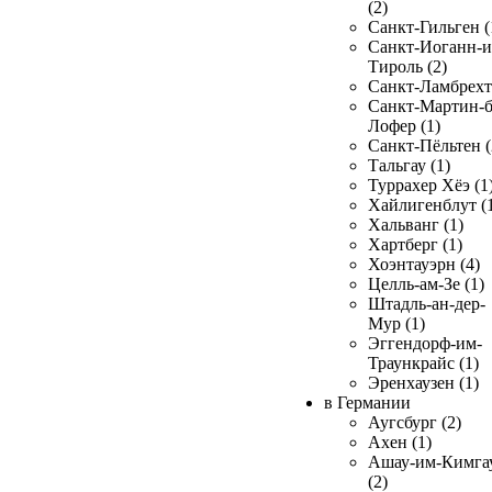
(2)
Санкт-Гильген (
Санкт-Иоганн-и
Тироль (2)
Санкт-Ламбрехт 
Санкт-Мартин-б
Лофер (1)
Санкт-Пёльтен (
Тальгау (1)
Туррахер Хёэ (1
Хайлигенблут (
Хальванг (1)
Хартберг (1)
Хоэнтауэрн (4)
Целль-ам-Зе (1)
Штадль-ан-дер-
Мур (1)
Эггендорф-им-
Траункрайс (1)
Эренхаузен (1)
в Германии
Аугсбург (2)
Ахен (1)
Ашау-им-Кимга
(2)