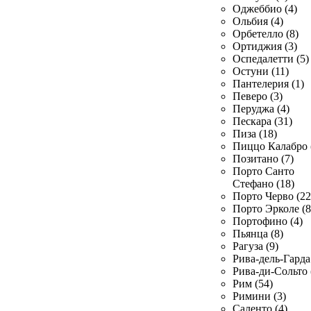
Оджеббио (4)
Ольбия (4)
Орбетелло (8)
Ортиджия (3)
Оспедалетти (5)
Остуни (11)
Пантелерия (1)
Певеро (3)
Перуджа (4)
Пескара (31)
Пиза (18)
Пиццо Калабро 
Позитано (7)
Порто Санто
Стефано (18)
Порто Черво (22
Порто Эрколе (8
Портофино (4)
Пьянца (8)
Рагуза (9)
Рива-дель-Гарда 
Рива-ди-Сольто 
Рим (54)
Римини (3)
Саленто (4)