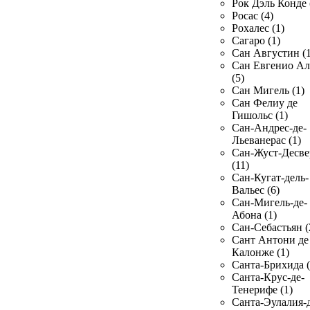
Рок Дэль Конде 
Росас (4)
Рохалес (1)
Сагаро (1)
Сан Августин (1
Сан Евгенио Ал
(5)
Сан Мигель (1)
Сан Фелиу де
Гишольс (1)
Сан-Андрес-де-
Льеванерас (1)
Сан-Жуст-Десве
(11)
Сан-Кугат-дель-
Вальес (6)
Сан-Мигель-де-
Абона (1)
Сан-Себастьян (
Сант Антони де
Калонже (1)
Санта-Брихида (
Санта-Крус-де-
Тенерифе (1)
Санта-Эулалия-д