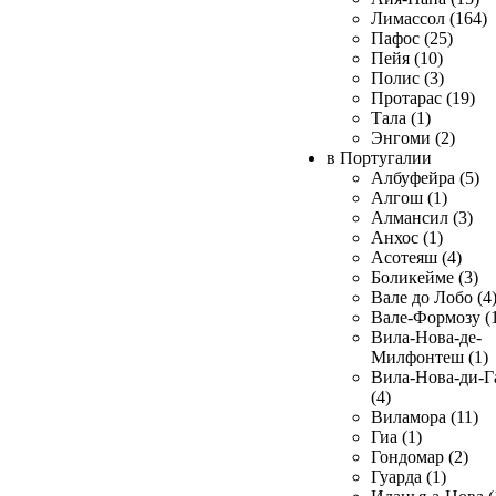
Лимассол (164)
Пафос (25)
Пейя (10)
Полис (3)
Протарас (19)
Тала (1)
Энгоми (2)
в Португалии
Албуфейра (5)
Алгош (1)
Алмансил (3)
Анхос (1)
Асотеяш (4)
Боликейме (3)
Вале до Лобо (4
Вале-Формозу (
Вила-Нова-де-
Милфонтеш (1)
Вила-Нова-ди-Г
(4)
Виламора (11)
Гиа (1)
Гондомар (2)
Гуарда (1)