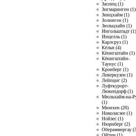
Засниц (1)
Зигмаринген (1)
Зинцхайм (1)
Золинген (1)
Зюльцхайн (1)
Ингольштадт (1
Инцелль (1)
Карлсруэ (1)
Кёльн (4)
Кёнигштайн (1)
Кёнигштайн-
Таунус (1)
Кронберг (1)
Леверкузен (1)
Лейпциг (2)
Луфткурорт-
Люкендорф (1)
Мюльхайм-на-Р
(1)
Мюнхен (20)
Николасзее (1)
Нойзес (1)
Нюрнберг (2)
Обераммергау (3
Ойтин (1)