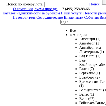
Поиск по номеру лота:
Поиск
О компании, схема проезда
| +7 (495) 258-88-66
Каталог недвижимости за рубежом
Наши услуги
Новости рын
Путеводитель
Сотрудничество
Владельцам
События
Виз
Все
в Австрии
Айзенэрц (1)
Аннаберг (1)
Аннаберг-им-
Ламмерталь (1)
Бад Ишль (1)
Бад-
Клайнкирхгайм 
Баден (7)
Бергхайм (1)
Брамберг (2)
Бриксен-им-Тал
(1)
Вальдфиртель (1
Вальс (1)
Вена (67)
Гойнг-ам-Вильд