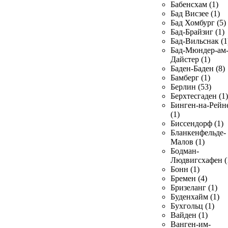
Бабенсхам (1)
Бад Висзее (1)
Бад Хомбург (5)
Бад-Брайзиг (1)
Бад-Вильснак (1
Бад-Мюндер-ам
Дайстер (1)
Баден-Баден (8)
Бамберг (1)
Берлин (53)
Берхтесгаден (1)
Бинген-на-Рейн
(1)
Биссендорф (1)
Бланкенфельде-
Малов (1)
Бодман-
Людвигсхафен (
Бонн (1)
Бремен (4)
Бризеланг (1)
Буденхайм (1)
Бухгольц (1)
Вайден (1)
Ванген-им-