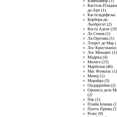
Кампоамор (1)
Кастель-Пладжа
де-Аро (1)
Кастельдефельс 
Корбера-де-
Льобрегат (2)
Коста Адехе (10
Ла Сения (1)
Ла-Оротава (1)
Ллорет де Мар (
Лос Кристианос 
Лос Менорес (1)
Мадрид (4)
Малага (23)
Марбелья (46)
Мас Фуматас (1)
Мачер (1)
Морайра (3)
Ондаррибия (2)
Оропеса дель М
(2)
Пау (1)
Плайя Бланка (1
Пунта Прима (5
Розес (9)