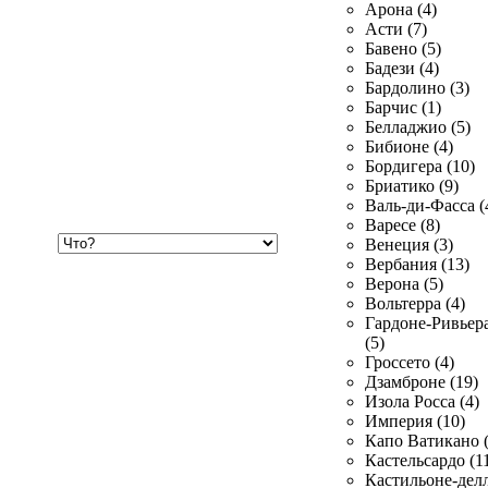
Арона (4)
Асти (7)
Бавено (5)
Бадези (4)
Бардолино (3)
Барчис (1)
Белладжио (5)
Бибионе (4)
Бордигера (10)
Бриатико (9)
Валь-ди-Фасса (
Варесе (8)
Хочу
Венеция (3)
купить
Вербания (13)
Верона (5)
Вольтерра (4)
Гардоне-Ривьер
(5)
Гроссето (4)
Дзамброне (19)
Изола Росса (4)
Империя (10)
Капо Ватикано (
Кастельсардо (1
Кастильоне-делл