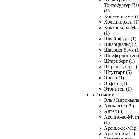
Тойтобургер-Ва
(1)
Хойзенштамм (1
Хольцкирхен (1
Хоххайм-на-Ма
(1)
Швайнфурт (1)
Шварцвальд (2)
Шварценбрук (1
Шнефердинген (
Штарнберг (1)
Штральзунд (1)
Штутгарт (6)
Энген (1)
Эрфурт (2)
Этринген (1)
в Испании
Эль Мадроньяль 
Аликанте (29)
Алтея (8)
Аренис-де-Мун
(1)
Ареньс-де-Мар (
Аржентона (1)