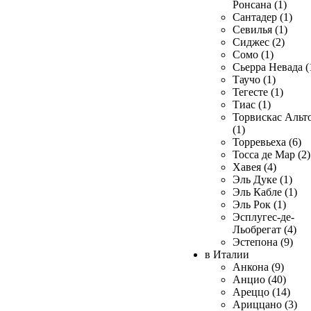
Ронсана (1)
Сантадер (1)
Севилья (1)
Сиджес (2)
Сомо (1)
Сьерра Невада (
Таучо (1)
Тегесте (1)
Тиас (1)
Торвискас Альт
(1)
Торревьеха (6)
Тосса де Мар (2)
Хавея (4)
Эль Дуке (1)
Эль Кабле (1)
Эль Рок (1)
Эсплугес-де-
Льобрегат (4)
Эстепона (9)
в Италии
Анкона (9)
Анцио (40)
Ареццо (14)
Ариццано (3)