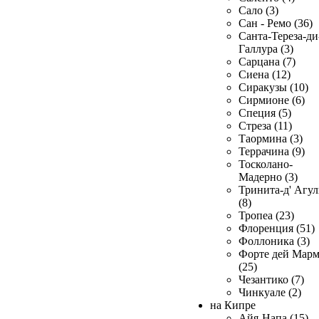
Сало (3)
Сан - Ремо (36)
Санта-Тереза-ди
Галлура (3)
Сарцана (7)
Сиена (12)
Сиракузы (10)
Сирмионе (6)
Специя (5)
Стреза (11)
Таормина (3)
Террачина (9)
Тосколано-
Мадерно (3)
Тринита-д' Агул
(8)
Тропеа (23)
Флоренция (51)
Фоллоника (3)
Форте дей Мар
(25)
Чезантико (7)
Чинкуале (2)
на Кипре
Айя-Напа (15)