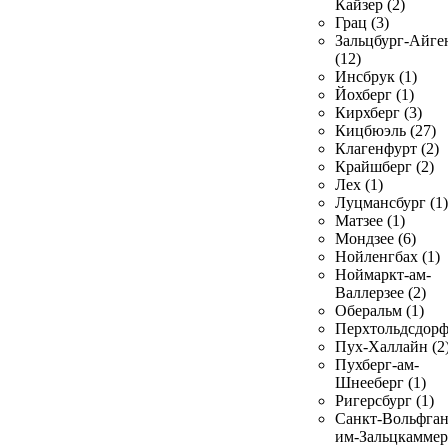
Кайзер (2)
Грац (3)
Зальцбург-Айге
(12)
Инсбрук (1)
Йохберг (1)
Кирхберг (3)
Кицбюэль (27)
Клагенфурт (2)
Крайшберг (2)
Лех (1)
Луцмансбург (1)
Матзее (1)
Мондзее (6)
Нойленгбах (1)
Ноймаркт-ам-
Валлерзее (2)
Оберальм (1)
Перхтольдсдорф
Пух-Халлайн (2
Пухберг-ам-
Шнееберг (1)
Ригерсбург (1)
Санкт-Вольфган
им-Зальцкаммер