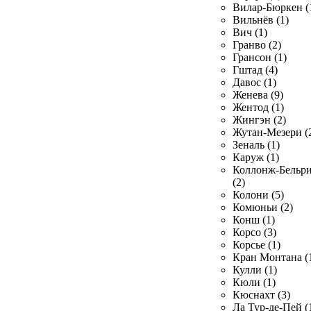
Вилар-Бюркен (
Вильнёв (1)
Вич (1)
Гранво (2)
Грансон (1)
Гштад (4)
Давос (1)
Женева (9)
Жентод (1)
Жингэн (2)
Жутан-Мезери (
Зеналь (1)
Каруж (1)
Коллонж-Бельр
(2)
Колони (5)
Комюньи (2)
Конш (1)
Корсо (3)
Корсье (1)
Кран Монтана (
Кулли (1)
Кюли (1)
Кюснахт (3)
Ла Тур-де-Пей (