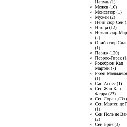
Напуль (1)
Межев (10)
Монсегюр (1)
Мужен (2)
Нейи-сюр-Сен (
Ницца (12)
Ножан-сюр-Ма
(2)
Орибо сюр Сиа
(1)
Париж (120)
Перрос-Гирек (1
Рокебрюн Кап
Мартен (7)
Рюэй-Мальмезо
(1)
Сан Агнес (1)
Сен Жан Кап
Ферра (23)
Сен Лоран д'Эз 
Сен Мартен де 
(1)
Сен Поль де Ва
(2)
Сен-Бриё (3)