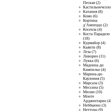
Пеская (2)
Кастильончелло 
Катания (8)
Комо (6)
Кортина
д’Ампеццо (2)
Косенза (4)
Коста Парадизо
(18)
Курмайор (4)
Кьянти (8)
Леза (7)
Ливорно (11)
Лукка (6)
Мадонна ди
Кампильо (4)
Марина-ди-
Каулония (5)
Марсала (3)
Мессина (5)
Милан (10)
Монте
Арджентарио (4
Неббьюно (3)
Неттуно (9)