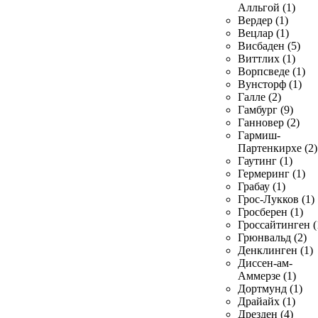
Алльгой (1)
Вердер (1)
Вецлар (1)
Висбаден (5)
Виттлих (1)
Ворпсведе (1)
Вунсторф (1)
Галле (2)
Гамбург (9)
Ганновер (2)
Гармиш-
Партенкирхе (2)
Гаутинг (1)
Гермеринг (1)
Грабау (1)
Грос-Лукков (1)
Гросберен (1)
Гроссайтинген (
Грюнвальд (2)
Денклинген (1)
Диссен-ам-
Аммерзе (1)
Дортмунд (1)
Драйайх (1)
Дрезден (4)