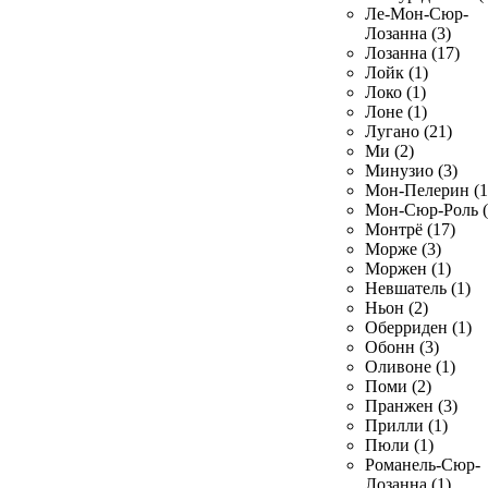
Ле-Мон-Сюр-
Лозанна (3)
Лозанна (17)
Лойк (1)
Локо (1)
Лоне (1)
Лугано (21)
Ми (2)
Минузио (3)
Мон-Пелерин (1
Мон-Сюр-Роль (
Монтрё (17)
Морже (3)
Моржен (1)
Невшатель (1)
Ньон (2)
Оберриден (1)
Обонн (3)
Оливоне (1)
Поми (2)
Пранжен (3)
Прилли (1)
Пюли (1)
Романель-Сюр-
Лозанна (1)