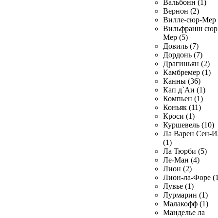
Вальбонн (1)
Вернон (2)
Вилле-сюр-Мер 
Вильфранш сюр
Мер (5)
Довиль (7)
Дордонь (7)
Драгиньян (2)
Камбремер (1)
Канны (36)
Кап д`Аи (1)
Компьен (1)
Коньяк (11)
Кроси (1)
Куршевель (10)
Ла Варен Сен-И
(1)
Ла Тюрби (5)
Ле-Ман (4)
Лион (2)
Лион-ла-Форе (1
Лувье (1)
Лурмарин (1)
Малакофф (1)
Манделье ла