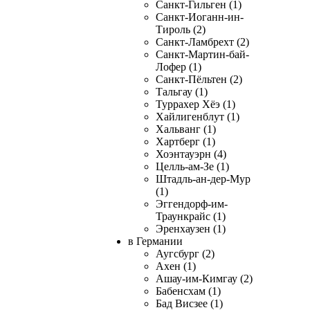
Санкт-Гильген (1)
Санкт-Иоганн-ин-
Тироль (2)
Санкт-Ламбрехт (2)
Санкт-Мартин-бай-
Лофер (1)
Санкт-Пёльтен (2)
Тальгау (1)
Туррахер Хёэ (1)
Хайлигенблут (1)
Хальванг (1)
Хартберг (1)
Хоэнтауэрн (4)
Целль-ам-Зе (1)
Штадль-ан-дер-Мур
(1)
Эггендорф-им-
Траункрайс (1)
Эренхаузен (1)
в Германии
Аугсбург (2)
Ахен (1)
Ашау-им-Кимгау (2)
Бабенсхам (1)
Бад Висзее (1)