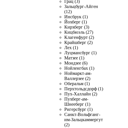
Грац (3)
Зальцбург-Айген
(12)
Инсбрук (1)
Йохберг (1)
Кирхберг (3)
Кицбюэль (27)
Клагенфурт (2)
Крайшберг (2)
Лех (1)
Луцмансбург (1)
Матзее (1)
Мондзее (6)
Нойленгбах (1)
Ноймаркт-ам-
Валлерзее (2)
Оберальм (1)
Перхтольдсдорф (1)
Пух-Халлайн (2)
Пухберг-ам-
Шнееберг (1)
Ригерсбург (1)
Санкт-Вольфганг-
им-Зальцкаммергут
(2)