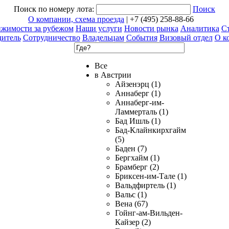
Поиск по номеру лота:
Поиск
О компании, схема проезда
| +7 (495) 258-88-66
ижимости за рубежом
Наши услуги
Новости рынка
Аналитика
Ст
дитель
Сотрудничество
Владельцам
События
Визовый отдел
О к
Все
в Австрии
Айзенэрц (1)
Аннаберг (1)
Аннаберг-им-
Ламмерталь (1)
Бад Ишль (1)
Бад-Клайнкирхгайм
(5)
Баден (7)
Бергхайм (1)
Брамберг (2)
Бриксен-им-Тале (1)
Вальдфиртель (1)
Вальс (1)
Вена (67)
Гойнг-ам-Вильден-
Кайзер (2)