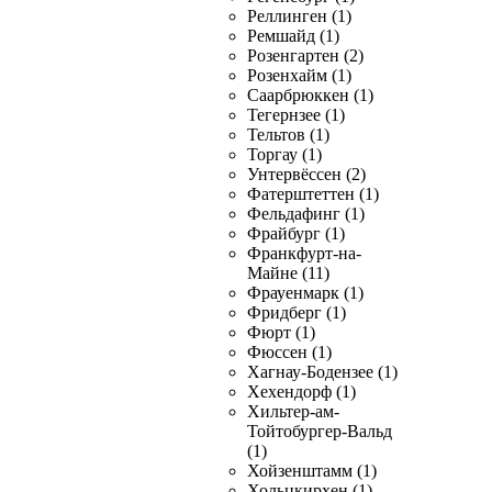
Реллинген (1)
Ремшайд (1)
Розенгартен (2)
Розенхайм (1)
Саарбрюккен (1)
Тегернзее (1)
Тельтов (1)
Торгау (1)
Унтервёссен (2)
Фатерштеттен (1)
Фельдафинг (1)
Фрайбург (1)
Франкфурт-на-
Майне (11)
Фрауенмарк (1)
Фридберг (1)
Фюрт (1)
Фюссен (1)
Хагнау-Бодензее (1)
Хехендорф (1)
Хильтер-ам-
Тойтобургер-Вальд
(1)
Хойзенштамм (1)
Хольцкирхен (1)