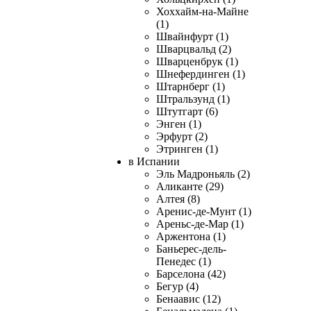
Хоххайм-на-Майне
(1)
Швайнфурт (1)
Шварцвальд (2)
Шварценбрук (1)
Шнефердинген (1)
Штарнберг (1)
Штральзунд (1)
Штутгарт (6)
Энген (1)
Эрфурт (2)
Этринген (1)
в Испании
Эль Мадроньяль (2)
Аликанте (29)
Алтея (8)
Аренис-де-Мунт (1)
Ареньс-де-Мар (1)
Аржентона (1)
Баньерес-дель-
Пенедес (1)
Барселона (42)
Бегур (4)
Бенаавис (12)