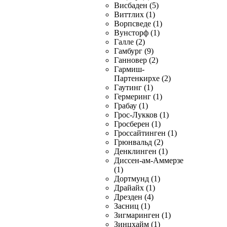
Висбаден (5)
Виттлих (1)
Ворпсведе (1)
Вунсторф (1)
Галле (2)
Гамбург (9)
Ганновер (2)
Гармиш-
Партенкирхе (2)
Гаутинг (1)
Гермеринг (1)
Грабау (1)
Грос-Лукков (1)
Гросберен (1)
Гроссайтинген (1)
Грюнвальд (2)
Денклинген (1)
Диссен-ам-Аммерзе
(1)
Дортмунд (1)
Драйайх (1)
Дрезден (4)
Засниц (1)
Зигмаринген (1)
Зинцхайм (1)