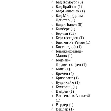
Бад Хомбург (5)
Бад-Брайзиг (1)
Бад-Вильснак (1)
Бад-Мюндер-ам-
Дайстер (1)
Баден-Баден (8)
Бамберг (1)
Берлин (53)
Берхтесгаден (1)
Бинген-на-Рейне (1)
Биссендорф (1)
Бланкенфельде-
Малов (1)
Бодман-
Людвигсхафен (1)
Бонн (1)
Бремен (4)
Бризеланг (1)
Буденхайм (1)
Бухгольц (1)
Вайден (1)
Ванген-им-Алльгой
(1)
Вердер (1)
Вецлар (1)