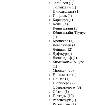
Золинген (1)
Зюльцхайн (1)
Ингольштадт (1)
Инцелль (1)
Карлсруэ (1)
Кёльн (4)
Кёнигштайн (1)
Кёнигштайн-Таунус
(1)
Кронберг (1)
Леверкузен (1)
Лейпциг (2)
Луфткурорт-
Люкендорф (1)
Мюльхайм-на-Руре
(1)
Мюнхен (20)
Николасзее (1)
Нойзес (1)
Нюрнберг (2)
Обераммергау (3)
Ойтин (1)
Потсдам (10)
Равенсбург (1)
Регенсбург (1)