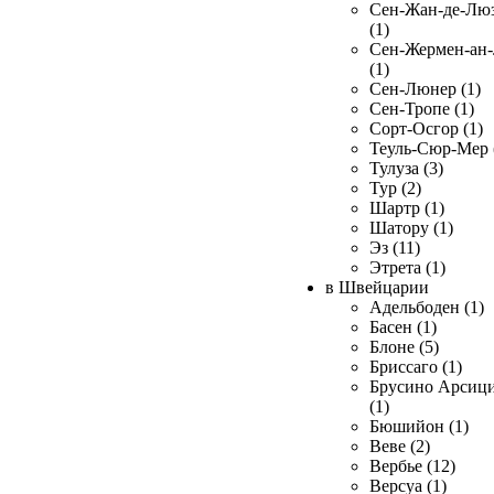
Сен-Жан-де-Лю
(1)
Сен-Жермен-ан
(1)
Сен-Люнер (1)
Сен-Тропе (1)
Сорт-Осгор (1)
Теуль-Сюр-Мер 
Тулуза (3)
Тур (2)
Шартр (1)
Шатору (1)
Эз (11)
Этрета (1)
в Швейцарии
Адельбоден (1)
Басен (1)
Блоне (5)
Бриссаго (1)
Брусино Арсиц
(1)
Бюшийон (1)
Веве (2)
Вербье (12)
Версуа (1)