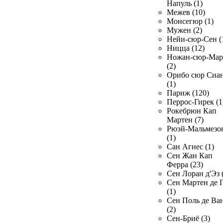
Напуль (1)
Межев (10)
Монсегюр (1)
Мужен (2)
Нейи-сюр-Сен (
Ницца (12)
Ножан-сюр-Ма
(2)
Орибо сюр Сиа
(1)
Париж (120)
Перрос-Гирек (1
Рокебрюн Кап
Мартен (7)
Рюэй-Мальмезо
(1)
Сан Агнес (1)
Сен Жан Кап
Ферра (23)
Сен Лоран д'Эз 
Сен Мартен де 
(1)
Сен Поль де Ва
(2)
Сен-Бриё (3)