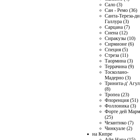
Сало (3)
Сан - Ремо (36)
Санта-Тереза-ди
Галлура (3)
Сарцана (7)
Сиена (12)
Сиракузы (10)
Сирмионе (6)
Специя (5)
Стреза (11)
Таормина (3)
Террачина (9)
Тосколано-
Мадерно (3)
Тринита-д' Агул
(8)
Тропеа (23)
Флоренция (51)
Фоллоника (3)
Форте дей Мар
(25)
Чезантико (7)
Чинкуале (2)
на Кипре
Айя-Напа (15)