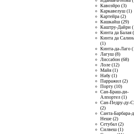
Иданья-а-Нова (
Кавоэйро (3)
Каркавелуш (1)
Картейра (2)
Кашкайш (29)
Каштру-Дайри (
Кинта да Балая (
Кинта да Салин
(1)
Кинта-да-Лаго (
Лагуш (8)
Лиссабон (68)
Лоле (12)
Майя (1)
Набу (1)
Парражил (2)
Порту (10)
Сан-Браш-ди-
Алпортел (1)
Сан-Педру-ду-С
(2)
Санта-Барбара-д
Неше (2)
Сетубал (2)
Силвеш (1)