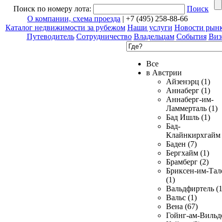
Поиск по номеру лота:
Поиск
О компании, схема проезда
| +7 (495) 258-88-66
Каталог недвижимости за рубежом
Наши услуги
Новости рын
Путеводитель
Сотрудничество
Владельцам
События
Виз
Все
в Австрии
Айзенэрц (1)
Аннаберг (1)
Аннаберг-им-
Ламмерталь (1)
Бад Ишль (1)
Бад-
Клайнкирхгайм 
Баден (7)
Бергхайм (1)
Брамберг (2)
Бриксен-им-Тал
(1)
Вальдфиртель (1
Вальс (1)
Вена (67)
Гойнг-ам-Вильд