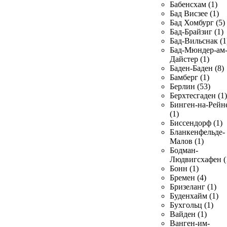
Бабенсхам (1)
Бад Висзее (1)
Бад Хомбург (5)
Бад-Брайзиг (1)
Бад-Вильснак (1
Бад-Мюндер-ам
Дайстер (1)
Баден-Баден (8)
Бамберг (1)
Берлин (53)
Берхтесгаден (1)
Бинген-на-Рейн
(1)
Биссендорф (1)
Бланкенфельде-
Малов (1)
Бодман-
Людвигсхафен (
Бонн (1)
Бремен (4)
Бризеланг (1)
Буденхайм (1)
Бухгольц (1)
Вайден (1)
Ванген-им-