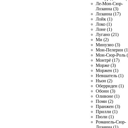
Ле-Мон-Сюр-
Лозанна (3)
Лозанна (17)
Лойк (1)
Локо (1)
Лоне (1)
Лугано (21)
Ми (2)
Минузио (3)
Мон-Пелерин (1
Мон-Сюр-Роль (
Монтрё (17)
Морже (3)
Моржен (1)
Невшатель (1)
Ньон (2)
Оберриден (1)
Обонн (3)
Оливоне (1)
Поми (2)
Пранжен (3)
Прилли (1)
Пюли (1)
Романель-Сюр-
Лозанна (1)