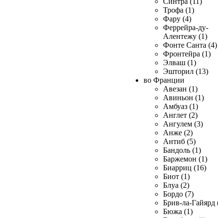
Синтра (11)
Трофа (1)
Фару (4)
Феррейра-ду-
Алентежу (1)
Фонте Санта (4)
Фронтейра (1)
Элваш (1)
Эшторил (13)
во Франции
Авезан (1)
Авиньон (1)
Амбуаз (1)
Англет (2)
Ангулем (3)
Анже (2)
Антиб (5)
Бандоль (1)
Баржемон (1)
Биарриц (16)
Биот (1)
Блуа (2)
Бордо (7)
Брив-ла-Гайярд 
Бюжа (1)