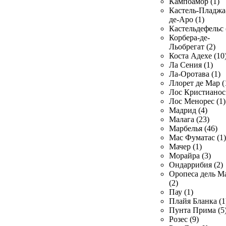
Кампоамор (1)
Кастель-Пладжа
де-Аро (1)
Кастельдефельс 
Корбера-де-
Льобрегат (2)
Коста Адехе (10
Ла Сения (1)
Ла-Оротава (1)
Ллорет де Мар (
Лос Кристианос 
Лос Менорес (1)
Мадрид (4)
Малага (23)
Марбелья (46)
Мас Фуматас (1)
Мачер (1)
Морайра (3)
Ондаррибия (2)
Оропеса дель М
(2)
Пау (1)
Плайя Бланка (1
Пунта Прима (5
Розес (9)