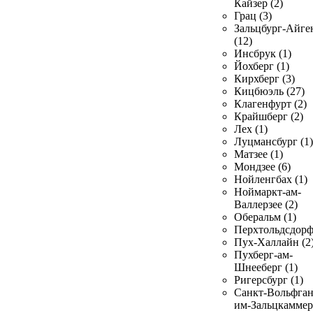
Кайзер (2)
Грац (3)
Зальцбург-Айге
(12)
Инсбрук (1)
Йохберг (1)
Кирхберг (3)
Кицбюэль (27)
Клагенфурт (2)
Крайшберг (2)
Лех (1)
Луцмансбург (1)
Матзее (1)
Мондзее (6)
Нойленгбах (1)
Ноймаркт-ам-
Валлерзее (2)
Оберальм (1)
Перхтольдсдорф
Пух-Халлайн (2
Пухберг-ам-
Шнееберг (1)
Ригерсбург (1)
Санкт-Вольфган
им-Зальцкаммер