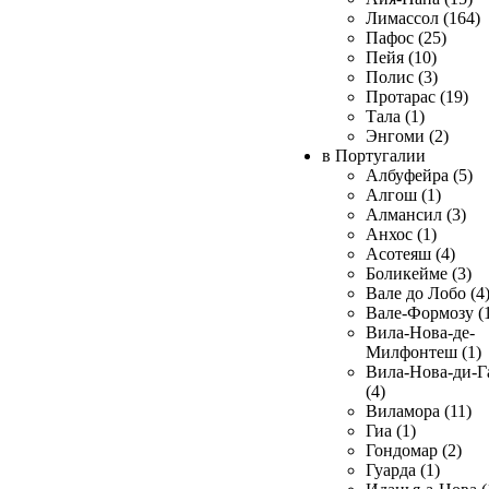
Лимассол (164)
Пафос (25)
Пейя (10)
Полис (3)
Протарас (19)
Тала (1)
Энгоми (2)
в Португалии
Албуфейра (5)
Алгош (1)
Алмансил (3)
Анхос (1)
Асотеяш (4)
Боликейме (3)
Вале до Лобо (4
Вале-Формозу (
Вила-Нова-де-
Милфонтеш (1)
Вила-Нова-ди-Г
(4)
Виламора (11)
Гиа (1)
Гондомар (2)
Гуарда (1)