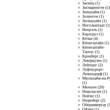
Засниц (1)
Зигмаринген (1)
Зинцхайм (1)
Золинген (1)
Зюльцхайн (1)
Ингольштадт (1
Инцелль (1)
Карлсруэ (1)
Кёльн (4)
Кёнигштайн (1)
Кёнигштайн-
Таунус (1)
Кронберг (1)
Леверкузен (1)
Лейпциг (2)
Луфткурорт-
Люкендорф (1)
Мюльхайм-на-Р
(1)
Мюнхен (20)
Николасзее (1)
Нойзес (1)
Нюрнберг (2)
Обераммергау (3
Ойтин (1)