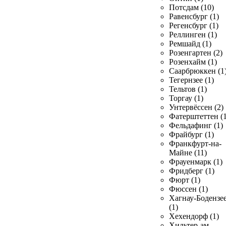
Потсдам (10)
Равенсбург (1)
Регенсбург (1)
Реллинген (1)
Ремшайд (1)
Розенгартен (2)
Розенхайм (1)
Саарбрюккен (1
Тегернзее (1)
Тельтов (1)
Торгау (1)
Унтервёссен (2)
Фатерштеттен (1
Фельдафинг (1)
Фрайбург (1)
Франкфурт-на-
Майне (11)
Фрауенмарк (1)
Фридберг (1)
Фюрт (1)
Фюссен (1)
Хагнау-Бодензе
(1)
Хехендорф (1)
Хильтер-ам-