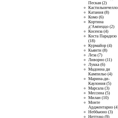
Пеская (2)
Кастильончелло 
Катания (8)
Комо (6)
Кортина
д’Ампеццо (2)
Косенза (4)
Коста Парадизо
(18)
Курмайор (4)
Кьянти (8)
Леза (7)
Ливорно (11)
Лукка (6)
Мадонна ди
Кампильо (4)
Марина-ди-
Каулония (5)
Марсала (3)
Мессина (5)
Милан (10)
Монте
Арджентарио (4
Неббьюно (3)
Неттуно (9)