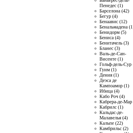
Баньерес-дель-
Пенедес (1)
Барселона (42)
Бегур (4)
Бенаавис (12)
Бенальмадена (1
Бенидорм (5)
Бениса (4)
Бенитачель (3)
Бланес (3)
Валь-де-Сан-
Висенте (1)
Гольф-дель-Сур 
Гуим (1)
Дения (1)
Деэса де
Кампоамор (1)
Ибица (4)
Кабо Роч (4)
Кабрера-де-Мар 
Кабрилс (1)
Кальдас-де-
Малавелья (4)
Кальпе (22)
Камбрильс (2)