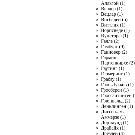
Алльгой (1)
Вердер (1)
Вецлар (1)
Висбаден (5)
Виттлих (1)
Ворпсведе (1)
Вунсторф (1)
Галле (2)
Гамбург (9)
Ганновер (2)
Гармиш-
Партенкирхе (2)
Гаутинг (1)
Гермеринг (1)
Грабау (1)
Грос-Лукков (1)
Гросберен (1)
Гроссайтинген (
Грюнвальд (2)
Денклинген (1)
Диссен-ам-
Аммерзе (1)
Дортмунд (1)
Драйайх (1)
Дрезден (4)