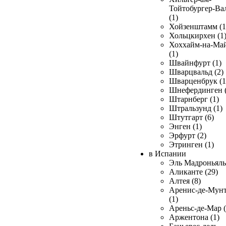
Тойтобургер-Ва
(1)
Хойзенштамм (1
Хольцкирхен (1
Хоххайм-на-Ма
(1)
Швайнфурт (1)
Шварцвальд (2)
Шварценбрук (1
Шнефердинген (
Штарнберг (1)
Штральзунд (1)
Штутгарт (6)
Энген (1)
Эрфурт (2)
Этринген (1)
в Испании
Эль Мадроньяль 
Аликанте (29)
Алтея (8)
Аренис-де-Мун
(1)
Ареньс-де-Мар (
Аржентона (1)