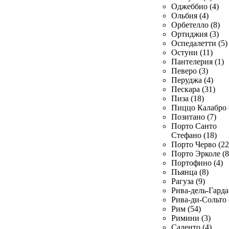
Оджеббио (4)
Ольбия (4)
Орбетелло (8)
Ортиджия (3)
Оспедалетти (5)
Остуни (11)
Пантелерия (1)
Певеро (3)
Перуджа (4)
Пескара (31)
Пиза (18)
Пиццо Калабро 
Позитано (7)
Порто Санто
Стефано (18)
Порто Черво (22
Порто Эрколе (8
Портофино (4)
Пьянца (8)
Рагуза (9)
Рива-дель-Гарда 
Рива-ди-Сольто 
Рим (54)
Римини (3)
Саленто (4)