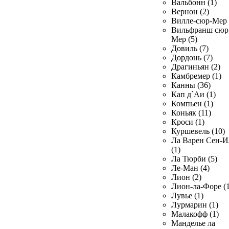
Вальбонн (1)
Вернон (2)
Вилле-сюр-Мер 
Вильфранш сюр
Мер (5)
Довиль (7)
Дордонь (7)
Драгиньян (2)
Камбремер (1)
Канны (36)
Кап д`Аи (1)
Компьен (1)
Коньяк (11)
Кроси (1)
Куршевель (10)
Ла Варен Сен-И
(1)
Ла Тюрби (5)
Ле-Ман (4)
Лион (2)
Лион-ла-Форе (1
Лувье (1)
Лурмарин (1)
Малакофф (1)
Манделье ла