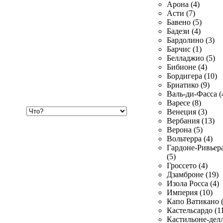
Арона (4)
Асти (7)
Бавено (5)
Бадези (4)
Бардолино (3)
Барчис (1)
Белладжио (5)
Бибионе (4)
Бордигера (10)
Бриатико (9)
Валь-ди-Фасса (
Варесе (8)
Хочу
Венеция (3)
купить
Вербания (13)
Верона (5)
Вольтерра (4)
Гардоне-Ривьер
(5)
Гроссето (4)
Дзамброне (19)
Изола Росса (4)
Империя (10)
Капо Ватикано (
Кастельсардо (1
Кастильоне-делл