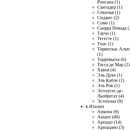
Ронсана (1)
Сантадер (1)
Севилья (1)
Сиджес (2)
Сомо (1)
Сьерра Невада (
Таучо (1)
Тегесте (1)
Тиас (1)
Торвискас Альт
(1)
Торревьеха (6)
Тосса де Мар (2)
Хавея (4)
Эль Дуке (1)
Эль Кабле (1)
Эль Рок (1)
Эсплугес-де-
Льобрегат (4)
Эстепона (9)
в Италии
Анкона (9)
Анцио (40)
Ареццо (14)
Ариццано (3)