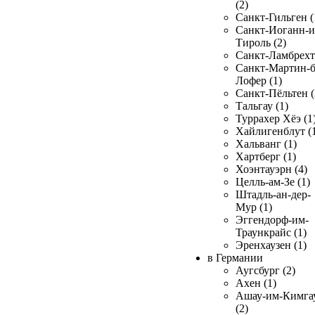
(2)
Санкт-Гильген (
Санкт-Иоганн-и
Тироль (2)
Санкт-Ламбрехт 
Санкт-Мартин-б
Лофер (1)
Санкт-Пёльтен (
Тальгау (1)
Туррахер Хёэ (1
Хайлигенблут (
Хальванг (1)
Хартберг (1)
Хоэнтауэрн (4)
Целль-ам-Зе (1)
Штадль-ан-дер-
Мур (1)
Эггендорф-им-
Траункрайс (1)
Эренхаузен (1)
в Германии
Аугсбург (2)
Ахен (1)
Ашау-им-Кимга
(2)