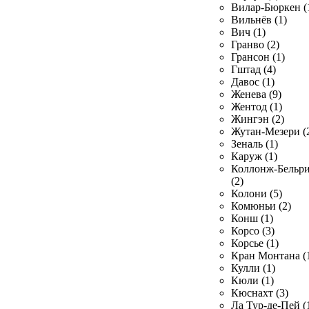
Вилар-Бюркен (
Вильнёв (1)
Вич (1)
Гранво (2)
Грансон (1)
Гштад (4)
Давос (1)
Женева (9)
Жентод (1)
Жингэн (2)
Жутан-Мезери (
Зеналь (1)
Каруж (1)
Коллонж-Бельр
(2)
Колони (5)
Комюньи (2)
Конш (1)
Корсо (3)
Корсье (1)
Кран Монтана (
Кулли (1)
Кюли (1)
Кюснахт (3)
Ла Тур-де-Пей (