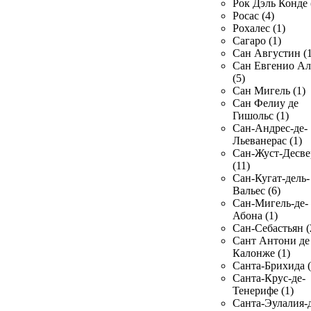
Рок Дэль Конде 
Росас (4)
Рохалес (1)
Сагаро (1)
Сан Августин (1
Сан Евгенио Ал
(5)
Сан Мигель (1)
Сан Фелиу де
Гишольс (1)
Сан-Андрес-де-
Льеванерас (1)
Сан-Жуст-Десве
(11)
Сан-Кугат-дель-
Вальес (6)
Сан-Мигель-де-
Абона (1)
Сан-Себастьян (
Сант Антони де
Калонже (1)
Санта-Брихида (
Санта-Крус-де-
Тенерифе (1)
Санта-Эулалия-д