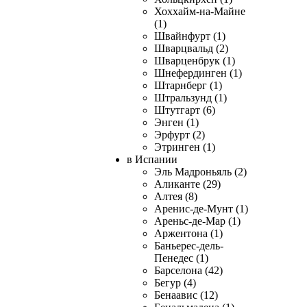
Хоххайм-на-Майне
(1)
Швайнфурт (1)
Шварцвальд (2)
Шварценбрук (1)
Шнефердинген (1)
Штарнберг (1)
Штральзунд (1)
Штутгарт (6)
Энген (1)
Эрфурт (2)
Этринген (1)
в Испании
Эль Мадроньяль (2)
Аликанте (29)
Алтея (8)
Аренис-де-Мунт (1)
Ареньс-де-Мар (1)
Аржентона (1)
Баньерес-дель-
Пенедес (1)
Барселона (42)
Бегур (4)
Бенаавис (12)