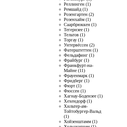
Реллинген (1)
Ремшайд (1)
Розенгартен (2)
Розенхайм (1)
Саарбрюккен (1)
Тегернзее (1)
Тельтов (1)
Торгау (1)
Унтервёссен (2)
Фатерштеттен (1)
Фельдафинг (1)
Фрайбург (1)
Франкфурт-на-
Майне (11)
Фрауенмарк (1)
Фридберг (1)
Фюрт (1)
Фюссен (1)
Хагнау-Бодензее (1)
Хехендорф (1)
Хильтер-ам-
Тойтобургер-Вальд
(1)
Хойзенштамм (1)
Хольцкирхен (1)