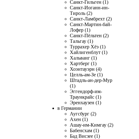
Санкт-Гильген (1)
Санкт-Иоганн-ин-
Тироль (2)
Санкт-Ламбрехт (2)
Санкт-Мартин-бай-
Лофер (1)
Санкт-Пёльтен (2)
Тальгау (1)
Туррахер Хёэ (1)
Хайлигенблут (1)
Хальванг (1)
Хартберг (1)
Хоэнтауэрн (4)
Целль-ам-Зе (1)
Штадль-ан-дер-Мур
(1)
Эггендорф-им-
Траункрайс (1)
Эренхаузен (1)
в Германии
Аугсбург (2)
Ахен (1)
Ашау-им-Кимгау (2)
Бабенсхам (1)
Бад Висзее (1)