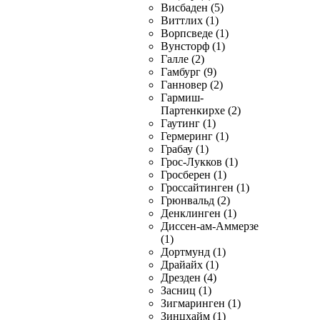
Висбаден (5)
Виттлих (1)
Ворпсведе (1)
Вунсторф (1)
Галле (2)
Гамбург (9)
Ганновер (2)
Гармиш-
Партенкирхе (2)
Гаутинг (1)
Гермеринг (1)
Грабау (1)
Грос-Лукков (1)
Гросберен (1)
Гроссайтинген (1)
Грюнвальд (2)
Денклинген (1)
Диссен-ам-Аммерзе
(1)
Дортмунд (1)
Драйайх (1)
Дрезден (4)
Засниц (1)
Зигмаринген (1)
Зинцхайм (1)