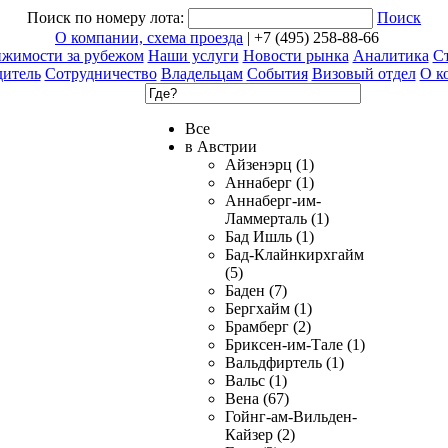
Поиск по номеру лота:
Поиск
О компании, схема проезда
| +7 (495) 258-88-66
ижимости за рубежом
Наши услуги
Новости рынка
Аналитика
Ст
дитель
Сотрудничество
Владельцам
События
Визовый отдел
О к
Все
в Австрии
Айзенэрц (1)
Аннаберг (1)
Аннаберг-им-
Ламмерталь (1)
Бад Ишль (1)
Бад-Клайнкирхгайм
(5)
Баден (7)
Бергхайм (1)
Брамберг (2)
Бриксен-им-Тале (1)
Вальдфиртель (1)
Вальс (1)
Вена (67)
Гойнг-ам-Вильден-
Кайзер (2)