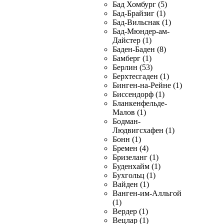
Бад Хомбург (5)
Бад-Брайзиг (1)
Бад-Вильснак (1)
Бад-Мюндер-ам-
Дайстер (1)
Баден-Баден (8)
Бамберг (1)
Берлин (53)
Берхтесгаден (1)
Бинген-на-Рейне (1)
Биссендорф (1)
Бланкенфельде-
Малов (1)
Бодман-
Людвигсхафен (1)
Бонн (1)
Бремен (4)
Бризеланг (1)
Буденхайм (1)
Бухгольц (1)
Вайден (1)
Ванген-им-Алльгой
(1)
Вердер (1)
Вецлар (1)