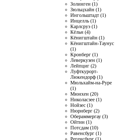
Золинген (1)
Зюльцхайн (1)
Ингольштадт (1)
Инцелль (1)
Карлсруэ (1)
Кёльн (4)
Кёнигштайн (1)
Кёнигштайн-Таунус
(1)
Кронберг (1)
Леверкузен (1)
Лейпциг (2)
Луфткурорт-
Люкендорф (1)
Мюльхайм-на-Руре
(1)
Мюнхен (20)
Николасзее (1)
Нойзес (1)
Нюрнберг (2)
Обераммергау (3)
Ойтин (1)
Потсдам (10)
Равенсбург (1)
Регенсбург (1)