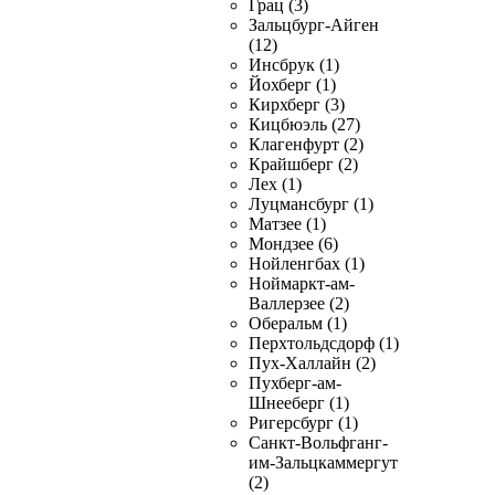
Грац (3)
Зальцбург-Айген
(12)
Инсбрук (1)
Йохберг (1)
Кирхберг (3)
Кицбюэль (27)
Клагенфурт (2)
Крайшберг (2)
Лех (1)
Луцмансбург (1)
Матзее (1)
Мондзее (6)
Нойленгбах (1)
Ноймаркт-ам-
Валлерзее (2)
Оберальм (1)
Перхтольдсдорф (1)
Пух-Халлайн (2)
Пухберг-ам-
Шнееберг (1)
Ригерсбург (1)
Санкт-Вольфганг-
им-Зальцкаммергут
(2)