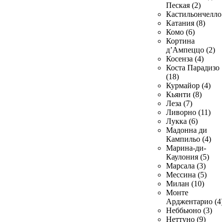
Пеская (2)
Кастильончелло 
Катания (8)
Комо (6)
Кортина
д’Ампеццо (2)
Косенза (4)
Коста Парадизо
(18)
Курмайор (4)
Кьянти (8)
Леза (7)
Ливорно (11)
Лукка (6)
Мадонна ди
Кампильо (4)
Марина-ди-
Каулония (5)
Марсала (3)
Мессина (5)
Милан (10)
Монте
Арджентарио (4
Неббьюно (3)
Неттуно (9)