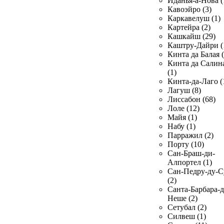
Иданья-а-Нова (
Кавоэйро (3)
Каркавелуш (1)
Картейра (2)
Кашкайш (29)
Каштру-Дайри (
Кинта да Балая (
Кинта да Салин
(1)
Кинта-да-Лаго (
Лагуш (8)
Лиссабон (68)
Лоле (12)
Майя (1)
Набу (1)
Парражил (2)
Порту (10)
Сан-Браш-ди-
Алпортел (1)
Сан-Педру-ду-С
(2)
Санта-Барбара-д
Неше (2)
Сетубал (2)
Силвеш (1)