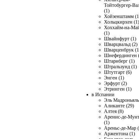
Тойтобургер-Ва
(1)
Хойзенштамм (1
Хольцкирхен (1
Хоххайм-на-Ма
(1)
Швайнфурт (1)
Шварцвальд (2)
Шварценбрук (1
Шнефердинген (
Штарнберг (1)
Штральзунд (1)
Штутгарт (6)
Энген (1)
Эрфурт (2)
Этринген (1)
в Испании
Эль Мадроньяль 
Аликанте (29)
Алтея (8)
Аренис-де-Мун
(1)
Ареньс-де-Мар (
Аржентона (1)