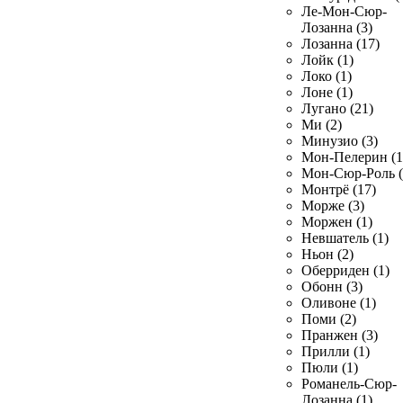
Ле-Мон-Сюр-
Лозанна (3)
Лозанна (17)
Лойк (1)
Локо (1)
Лоне (1)
Лугано (21)
Ми (2)
Минузио (3)
Мон-Пелерин (1
Мон-Сюр-Роль (
Монтрё (17)
Морже (3)
Моржен (1)
Невшатель (1)
Ньон (2)
Оберриден (1)
Обонн (3)
Оливоне (1)
Поми (2)
Пранжен (3)
Прилли (1)
Пюли (1)
Романель-Сюр-
Лозанна (1)