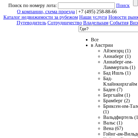
Поиск по номеру лота:
Поиск
О компании, схема проезда
| +7 (495) 258-88-66
Каталог недвижимости за рубежом
Наши услуги
Новости рын
Путеводитель
Сотрудничество
Владельцам
События
Виз
Все
в Австрии
Айзенэрц (1)
Аннаберг (1)
Аннаберг-им-
Ламмерталь (1)
Бад Ишль (1)
Бад-
Клайнкирхгайм 
Баден (7)
Бергхайм (1)
Брамберг (2)
Бриксен-им-Тал
(1)
Вальдфиртель (1
Вальс (1)
Вена (67)
Гойнг-ам-Вильд