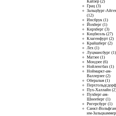
Кайзер (2)
Грац (3)
Зальцбург-Айге
(12)
Инсбрук (1)
Йохберг (1)
Кирхберг (3)
Кицбюэль (27)
Клагенфурт (2)
Крайшберг (2)
Лех (1)
Луцмансбург (1)
Матзее (1)
Мондзее (6)
Нойленгбах (1)
Ноймаркт-ам-
Валлерзее (2)
Оберальм (1)
Перхтольдсдорф
Пух-Халлайн (2
Пухберг-ам-
Шнееберг (1)
Ригерсбург (1)
Санкт-Вольфган
им-Зальцкаммер