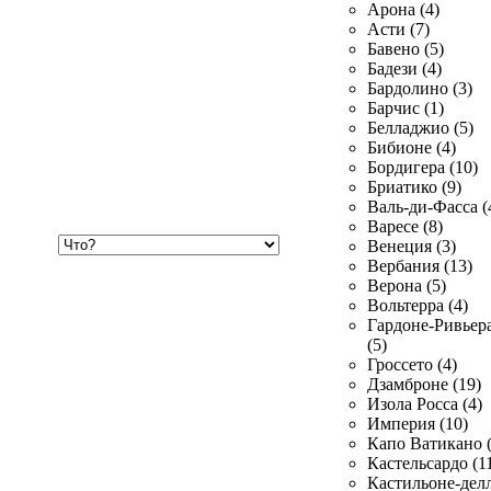
Арона (4)
Асти (7)
Бавено (5)
Бадези (4)
Бардолино (3)
Барчис (1)
Белладжио (5)
Бибионе (4)
Бордигера (10)
Бриатико (9)
Валь-ди-Фасса (
Варесе (8)
Хочу
Венеция (3)
купить
Вербания (13)
Верона (5)
Вольтерра (4)
Гардоне-Ривьер
(5)
Гроссето (4)
Дзамброне (19)
Изола Росса (4)
Империя (10)
Капо Ватикано (
Кастельсардо (1
Кастильоне-делл