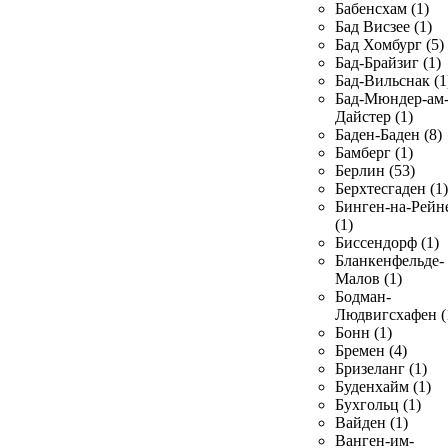
Бабенсхам (1)
Бад Висзее (1)
Бад Хомбург (5)
Бад-Брайзиг (1)
Бад-Вильснак (1
Бад-Мюндер-ам
Дайстер (1)
Баден-Баден (8)
Бамберг (1)
Берлин (53)
Берхтесгаден (1)
Бинген-на-Рейн
(1)
Биссендорф (1)
Бланкенфельде-
Малов (1)
Бодман-
Людвигсхафен (
Бонн (1)
Бремен (4)
Бризеланг (1)
Буденхайм (1)
Бухгольц (1)
Вайден (1)
Ванген-им-