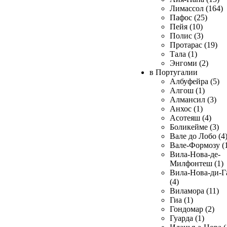
Лимассол (164)
Пафос (25)
Пейя (10)
Полис (3)
Протарас (19)
Тала (1)
Энгоми (2)
в Португалии
Албуфейра (5)
Алгош (1)
Алмансил (3)
Анхос (1)
Асотеяш (4)
Боликейме (3)
Вале до Лобо (4
Вале-Формозу (
Вила-Нова-де-
Милфонтеш (1)
Вила-Нова-ди-Г
(4)
Виламора (11)
Гиа (1)
Гондомар (2)
Гуарда (1)