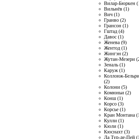
Вилар-Бюркен (
Вильнёв (1)
Вич (1)
Гранво (2)
Грансон (1)
Гштад (4)
Давос (1)
Женева (9)
Жентод (1)
Жингэн (2)
Жутан-Мезери (
Зеналь (1)
Каруж (1)
Коллонж-Бельр
(2)
Колони (5)
Комюньи (2)
Конш (1)
Корсо (3)
Корсье (1)
Кран Монтана (
Кулли (1)
Кюли (1)
Кюснахт (3)
Ла Тур-де-Пей (