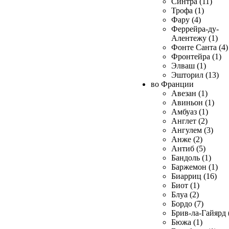
Синтра (11)
Трофа (1)
Фару (4)
Феррейра-ду-
Алентежу (1)
Фонте Санта (4)
Фронтейра (1)
Элваш (1)
Эшторил (13)
во Франции
Авезан (1)
Авиньон (1)
Амбуаз (1)
Англет (2)
Ангулем (3)
Анже (2)
Антиб (5)
Бандоль (1)
Баржемон (1)
Биарриц (16)
Биот (1)
Блуа (2)
Бордо (7)
Брив-ла-Гайярд 
Бюжа (1)