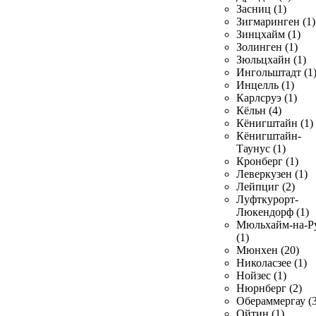
Засниц (1)
Зигмаринген (1)
Зинцхайм (1)
Золинген (1)
Зюльцхайн (1)
Ингольштадт (1
Инцелль (1)
Карлсруэ (1)
Кёльн (4)
Кёнигштайн (1)
Кёнигштайн-
Таунус (1)
Кронберг (1)
Леверкузен (1)
Лейпциг (2)
Луфткурорт-
Люкендорф (1)
Мюльхайм-на-Р
(1)
Мюнхен (20)
Николасзее (1)
Нойзес (1)
Нюрнберг (2)
Обераммергау (3
Ойтин (1)