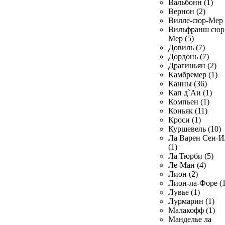
Вальбонн (1)
Вернон (2)
Вилле-сюр-Мер 
Вильфранш сюр
Мер (5)
Довиль (7)
Дордонь (7)
Драгиньян (2)
Камбремер (1)
Канны (36)
Кап д`Аи (1)
Компьен (1)
Коньяк (11)
Кроси (1)
Куршевель (10)
Ла Варен Сен-И
(1)
Ла Тюрби (5)
Ле-Ман (4)
Лион (2)
Лион-ла-Форе (1
Лувье (1)
Лурмарин (1)
Малакофф (1)
Манделье ла