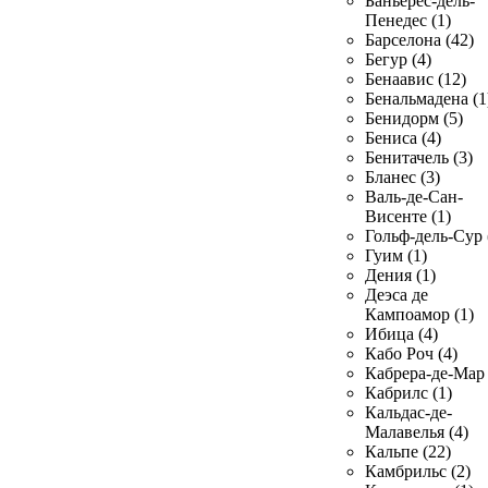
Баньерес-дель-
Пенедес (1)
Барселона (42)
Бегур (4)
Бенаавис (12)
Бенальмадена (1
Бенидорм (5)
Бениса (4)
Бенитачель (3)
Бланес (3)
Валь-де-Сан-
Висенте (1)
Гольф-дель-Сур 
Гуим (1)
Дения (1)
Деэса де
Кампоамор (1)
Ибица (4)
Кабо Роч (4)
Кабрера-де-Мар 
Кабрилс (1)
Кальдас-де-
Малавелья (4)
Кальпе (22)
Камбрильс (2)