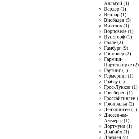
Алльгой (1)
Вердер (1)
Вецлар (1)
Висбаден (5)
Виттлих (1)
Ворпсведе (1)
Вунсторф (1)
Галле (2)
Гамбург (9)
Ганновер (2)
Гармиш-
Партенкирхе (2)
Гаутинг (1)
Гермеринг (1)
Грабау (1)
Грос-Лукков (1)
Гросберен (1)
Гроссайтинген (
Грюнвальд (2)
Денклинген (1)
Диссен-ам-
Аммерзе (1)
Дортмунд (1)
Драйайх (1)
Дрезден (4)