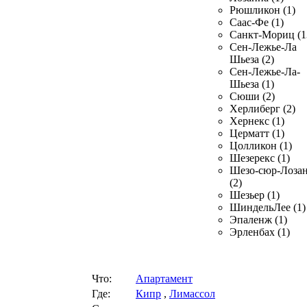
Рюшликон (1)
Саас-Фе (1)
Санкт-Мориц (1
Сен-Лежье-Ла
Шьеза (2)
Сен-Лежье-Ла-
Шьеза (1)
Сюши (2)
Херлиберг (2)
Хернекс (1)
Церматт (1)
Цолликон (1)
Шезерекс (1)
Шезо-сюр-Лоза
(2)
Шезьер (1)
ШиндельЛее (1)
Эпаленж (1)
Эрленбах (1)
Что:
Апартамент
Где:
Кипр
,
Лимассол