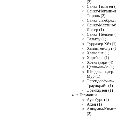
(2)
Санкт-Гильген (
Санкт-Иоганн-и
Тироль (2)
Санкт-Ламбрехт 
Санкт-Мартин-б
Лофер (1)
Санкт-Пёльтен (
Тальгау (1)
Туррахер Хёэ (1
Хайлигенблут (
Хальванг (1)
Хартберг (1)
Хоэнтауэрн (4)
Целль-ам-Зе (1)
Штадль-ан-дер-
Мур (1)
Эггендорф-им-
Траункрайс (1)
Эренхаузен (1)
в Германии
Аугсбург (2)
Ахен (1)
Ашау-им-Кимга
(2)