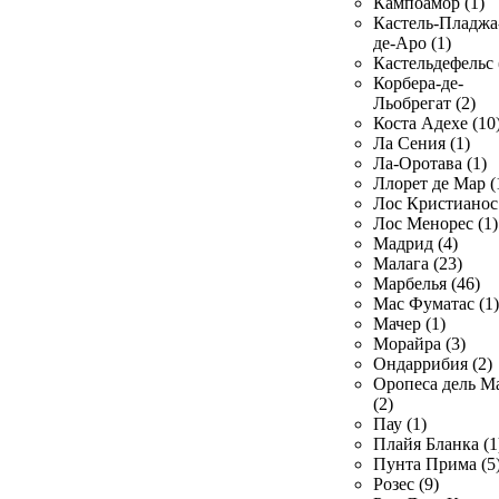
Кампоамор (1)
Кастель-Пладжа
де-Аро (1)
Кастельдефельс 
Корбера-де-
Льобрегат (2)
Коста Адехе (10
Ла Сения (1)
Ла-Оротава (1)
Ллорет де Мар (
Лос Кристианос 
Лос Менорес (1)
Мадрид (4)
Малага (23)
Марбелья (46)
Мас Фуматас (1)
Мачер (1)
Морайра (3)
Ондаррибия (2)
Оропеса дель М
(2)
Пау (1)
Плайя Бланка (1
Пунта Прима (5
Розес (9)