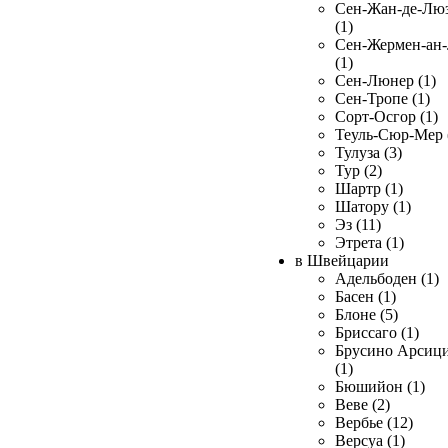
Сен-Жан-де-Лю
(1)
Сен-Жермен-ан
(1)
Сен-Люнер (1)
Сен-Тропе (1)
Сорт-Осгор (1)
Теуль-Сюр-Мер 
Тулуза (3)
Тур (2)
Шартр (1)
Шатору (1)
Эз (11)
Этрета (1)
в Швейцарии
Адельбоден (1)
Басен (1)
Блоне (5)
Бриссаго (1)
Брусино Арсиц
(1)
Бюшийон (1)
Веве (2)
Вербье (12)
Версуа (1)