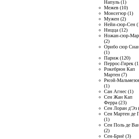
Напуль (1)
Межев (10)
Монсегюр (1)
Мужен (2)
Нейи-сюр-Сен (
Ницца (12)
Ножан-сюр-Ма
(2)
Орибо сюр Сиа
(1)
Париж (120)
Перрос-Гирек (1
Рокебрюн Кап
Мартен (7)
Рюэй-Мальмезо
(1)
Сан Агнес (1)
Сен Жан Кап
Ферра (23)
Сен Лоран д'Эз 
Сен Мартен де 
(1)
Сен Поль де Ва
(2)
Сен-Бриё (3)