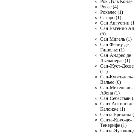
Рок Дэль Конде 
Росас (4)
Рохалес (1)
Сагаро (1)
Сан Августин (1
Сан Евгенио Ал
(5)
Сан Мигель (1)
Сан Фелиу де
Гишольс (1)
Сан-Андрес-де-
Льеванерас (1)
Сан-Жуст-Десве
(11)
Сан-Кугат-дель-
Вальес (6)
Сан-Мигель-де-
Абона (1)
Сан-Себастьян (
Сант Антони де
Калонже (1)
Санта-Брихида (
Санта-Крус-де-
Тенерифе (1)
Санта-Эулалия-д