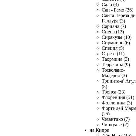
Сало (3)
Сан - Ремо (36)
Санта-Тереза-ди
Галлура (3)
Сарцана (7)
Сиена (12)
Сиракузы (10)
Сирмионе (6)
Специя (5)
Стреза (11)
Таормина (3)
Террачина (9)
Тосколано-
Мадерно (3)
Тринита-д' Агул
(8)
Тропеа (23)
Флоренция (51)
Фоллоника (3)
Форте дей Мар
(25)
Чезантико (7)
Чинкуале (2)
на Кипре
Айя-Напа (15)