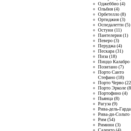
Оджеббио (4)
Ольбия (4)
Орбетелло (8)
Ортиджия (3)
Оспедалетти (5)
Остуни (11)
Пантелерия (1)
Певеро (3)
Перуджа (4)
Пескара (31)
Пиза (18)
Пиццо Калабро 
Позитано (7)
Порто Санто
Стефано (18)
Порто Черво (22
Порто Эрколе (8
Портофино (4)
Пьянца (8)
Рагуза (9)
Рива-дель-Гарда 
Рива-ди-Сольто 
Рим (54)
Римини (3)
Саленто (4)