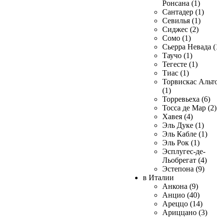
Ронсана (1)
Сантадер (1)
Севилья (1)
Сиджес (2)
Сомо (1)
Сьерра Невада (
Таучо (1)
Тегесте (1)
Тиас (1)
Торвискас Альт
(1)
Торревьеха (6)
Тосса де Мар (2)
Хавея (4)
Эль Дуке (1)
Эль Кабле (1)
Эль Рок (1)
Эсплугес-де-
Льобрегат (4)
Эстепона (9)
в Италии
Анкона (9)
Анцио (40)
Ареццо (14)
Ариццано (3)