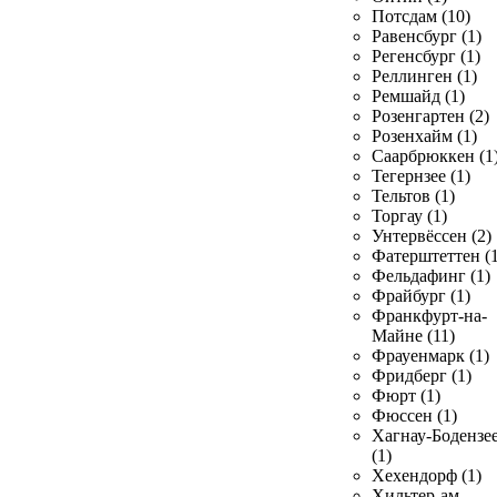
Потсдам (10)
Равенсбург (1)
Регенсбург (1)
Реллинген (1)
Ремшайд (1)
Розенгартен (2)
Розенхайм (1)
Саарбрюккен (1
Тегернзее (1)
Тельтов (1)
Торгау (1)
Унтервёссен (2)
Фатерштеттен (1
Фельдафинг (1)
Фрайбург (1)
Франкфурт-на-
Майне (11)
Фрауенмарк (1)
Фридберг (1)
Фюрт (1)
Фюссен (1)
Хагнау-Бодензе
(1)
Хехендорф (1)
Хильтер-ам-