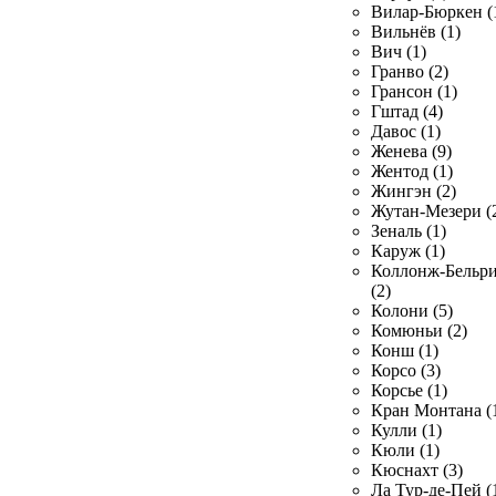
Вилар-Бюркен (
Вильнёв (1)
Вич (1)
Гранво (2)
Грансон (1)
Гштад (4)
Давос (1)
Женева (9)
Жентод (1)
Жингэн (2)
Жутан-Мезери (
Зеналь (1)
Каруж (1)
Коллонж-Бельр
(2)
Колони (5)
Комюньи (2)
Конш (1)
Корсо (3)
Корсье (1)
Кран Монтана (
Кулли (1)
Кюли (1)
Кюснахт (3)
Ла Тур-де-Пей (