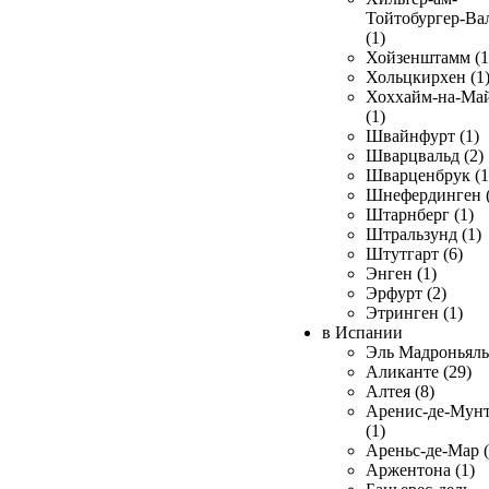
Тойтобургер-Ва
(1)
Хойзенштамм (1
Хольцкирхен (1
Хоххайм-на-Ма
(1)
Швайнфурт (1)
Шварцвальд (2)
Шварценбрук (1
Шнефердинген (
Штарнберг (1)
Штральзунд (1)
Штутгарт (6)
Энген (1)
Эрфурт (2)
Этринген (1)
в Испании
Эль Мадроньяль 
Аликанте (29)
Алтея (8)
Аренис-де-Мун
(1)
Ареньс-де-Мар (
Аржентона (1)