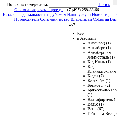
Поиск по номеру лота:
Поиск
О компании, схема проезда
| +7 (495) 258-88-66
Каталог недвижимости за рубежом
Наши услуги
Новости рын
Путеводитель
Сотрудничество
Владельцам
События
Виз
Все
в Австрии
Айзенэрц (1)
Аннаберг (1)
Аннаберг-им-
Ламмерталь (1)
Бад Ишль (1)
Бад-
Клайнкирхгайм 
Баден (7)
Бергхайм (1)
Брамберг (2)
Бриксен-им-Тал
(1)
Вальдфиртель (1
Вальс (1)
Вена (67)
Гойнг-ам-Вильд