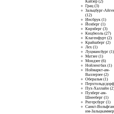
Кайзер (2)
Грац (3)
Зальцбург-Айге
(12)
Инсбрук (1)
Йохберг (1)
Кирхберг (3)
Кицбюэль (27)
Клагенфурт (2)
Крайшберг (2)
Лех (1)
Луцмансбург (1)
Матзее (1)
Мондзее (6)
Нойленгбах (1)
Ноймаркт-ам-
Валлерзее (2)
Оберальм (1)
Перхтольдсдорф
Пух-Халлайн (2
Пухберг-ам-
Шнееберг (1)
Ригерсбург (1)
Санкт-Вольфган
им-Зальцкаммер