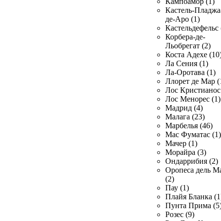
Кампоамор (1)
Кастель-Пладжа
де-Аро (1)
Кастельдефельс 
Корбера-де-
Льобрегат (2)
Коста Адехе (10
Ла Сения (1)
Ла-Оротава (1)
Ллорет де Мар (
Лос Кристианос 
Лос Менорес (1)
Мадрид (4)
Малага (23)
Марбелья (46)
Мас Фуматас (1)
Мачер (1)
Морайра (3)
Ондаррибия (2)
Оропеса дель М
(2)
Пау (1)
Плайя Бланка (1
Пунта Прима (5
Розес (9)