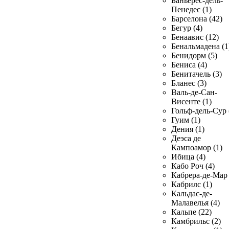
Баньерес-дель-
Пенедес (1)
Барселона (42)
Бегур (4)
Бенаавис (12)
Бенальмадена (1
Бенидорм (5)
Бениса (4)
Бенитачель (3)
Бланес (3)
Валь-де-Сан-
Висенте (1)
Гольф-дель-Сур 
Гуим (1)
Дения (1)
Деэса де
Кампоамор (1)
Ибица (4)
Кабо Роч (4)
Кабрера-де-Мар 
Кабрилс (1)
Кальдас-де-
Малавелья (4)
Кальпе (22)
Камбрильс (2)