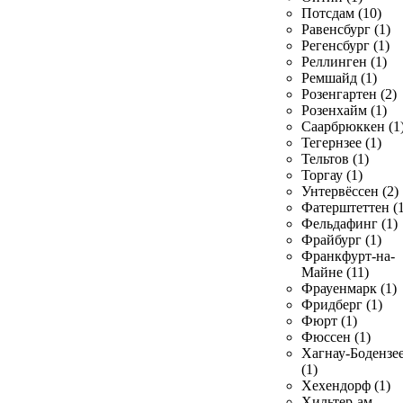
Потсдам (10)
Равенсбург (1)
Регенсбург (1)
Реллинген (1)
Ремшайд (1)
Розенгартен (2)
Розенхайм (1)
Саарбрюккен (1
Тегернзее (1)
Тельтов (1)
Торгау (1)
Унтервёссен (2)
Фатерштеттен (1
Фельдафинг (1)
Фрайбург (1)
Франкфурт-на-
Майне (11)
Фрауенмарк (1)
Фридберг (1)
Фюрт (1)
Фюссен (1)
Хагнау-Бодензе
(1)
Хехендорф (1)
Хильтер-ам-