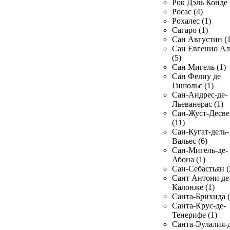
Рок Дэль Конде 
Росас (4)
Рохалес (1)
Сагаро (1)
Сан Августин (1
Сан Евгенио Ал
(5)
Сан Мигель (1)
Сан Фелиу де
Гишольс (1)
Сан-Андрес-де-
Льеванерас (1)
Сан-Жуст-Десве
(11)
Сан-Кугат-дель-
Вальес (6)
Сан-Мигель-де-
Абона (1)
Сан-Себастьян (
Сант Антони де
Калонже (1)
Санта-Брихида (
Санта-Крус-де-
Тенерифе (1)
Санта-Эулалия-д