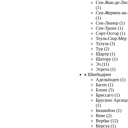
Сен-Жан-де-Лю
(1)
Сен-Жермен-ан
(1)
Сен-Люнер (1)
Сен-Тропе (1)
Сорт-Осгор (1)
Теуль-Сюр-Мер 
Тулуза (3)
Тур (2)
Шартр (1)
Шатору (1)
Эз (11)
Этрета (1)
в Швейцарии
Адельбоден (1)
Басен (1)
Блоне (5)
Бриссаго (1)
Брусино Арсиц
(1)
Бюшийон (1)
Веве (2)
Вербье (12)
Версуа (1)