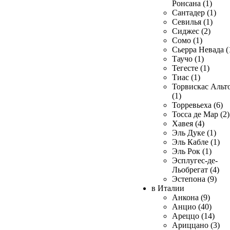
Ронсана (1)
Сантадер (1)
Севилья (1)
Сиджес (2)
Сомо (1)
Сьерра Невада (
Таучо (1)
Тегесте (1)
Тиас (1)
Торвискас Альт
(1)
Торревьеха (6)
Тосса де Мар (2)
Хавея (4)
Эль Дуке (1)
Эль Кабле (1)
Эль Рок (1)
Эсплугес-де-
Льобрегат (4)
Эстепона (9)
в Италии
Анкона (9)
Анцио (40)
Ареццо (14)
Ариццано (3)