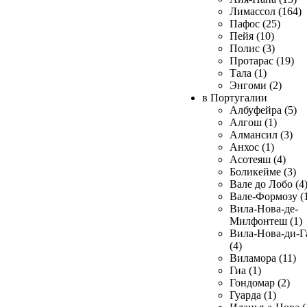
Лимассол (164)
Пафос (25)
Пейя (10)
Полис (3)
Протарас (19)
Тала (1)
Энгоми (2)
в Португалии
Албуфейра (5)
Алгош (1)
Алмансил (3)
Анхос (1)
Асотеяш (4)
Боликейме (3)
Вале до Лобо (4
Вале-Формозу (
Вила-Нова-де-
Милфонтеш (1)
Вила-Нова-ди-Г
(4)
Виламора (11)
Гиа (1)
Гондомар (2)
Гуарда (1)