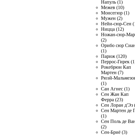
Напуль (1)
Межев (10)
Монсегюр (1)
Мужен (2)
Нейи-сюр-Сен (
Ницца (12)
Ножан-сюр-Ма
(2)
Орибо сюр Сиа
(1)
Париж (120)
Перрос-Гирек (1
Рокебрюн Кап
Мартен (7)
Рюэй-Мальмезо
(1)
Сан Агнес (1)
Сен Жан Кап
Ферра (23)
Сен Лоран д'Эз 
Сен Мартен де 
(1)
Сен Поль де Ва
(2)
Сен-Бриё (3)