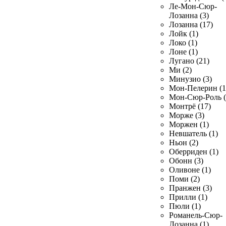
Ле-Мон-Сюр-
Лозанна (3)
Лозанна (17)
Лойк (1)
Локо (1)
Лоне (1)
Лугано (21)
Ми (2)
Минузио (3)
Мон-Пелерин (1
Мон-Сюр-Роль (
Монтрё (17)
Морже (3)
Моржен (1)
Невшатель (1)
Ньон (2)
Оберриден (1)
Обонн (3)
Оливоне (1)
Поми (2)
Пранжен (3)
Прилли (1)
Пюли (1)
Романель-Сюр-
Лозанна (1)