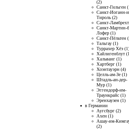
(2)
Санкт-Гильген (
Санкт-Иоганн-и
Тироль (2)
Санкт-Ламбрехт 
Санкт-Мартин-б
Лофер (1)
Санкт-Пёльтен (
Тальгау (1)
Туррахер Хёэ (1
Хайлигенблут (
Хальванг (1)
Хартберг (1)
Хоэнтауэрн (4)
Целль-ам-Зе (1)
Штадль-ан-дер-
Мур (1)
Эггендорф-им-
Траункрайс (1)
Эренхаузен (1)
в Германии
Аугсбург (2)
Ахен (1)
Ашау-им-Кимга
(2)