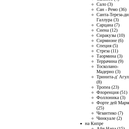
Сало (3)
Сан - Ремо (36)
Санта-Тереза-ди
Галлура (3)
Сарцана (7)
Сиена (12)
Сиракузы (10)
Сирмионе (6)
Специя (5)
Стреза (11)
Таормина (3)
Террачина (9)
Тосколано-
Мадерно (3)
Тринита-д' Агул
(8)
Тропеа (23)
Флоренция (51)
Фоллоника (3)
Форте дей Мар
(25)
Чезантико (7)
Чинкуале (2)
на Кипре
Айя-Напа (15)