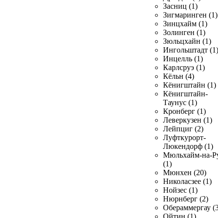
Засниц (1)
Зигмаринген (1)
Зинцхайм (1)
Золинген (1)
Зюльцхайн (1)
Ингольштадт (1
Инцелль (1)
Карлсруэ (1)
Кёльн (4)
Кёнигштайн (1)
Кёнигштайн-
Таунус (1)
Кронберг (1)
Леверкузен (1)
Лейпциг (2)
Луфткурорт-
Люкендорф (1)
Мюльхайм-на-Р
(1)
Мюнхен (20)
Николасзее (1)
Нойзес (1)
Нюрнберг (2)
Обераммергау (3
Ойтин (1)