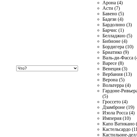
Арона (4)
Асти (7)
Бавено (5)
Бадези (4)
Бардолино (3)
Барчис (1)
Белладжио (5)
Бибионе (4)
Бордигера (10)
Бриатико (9)
Валь-ди-Фасса (
Варесе (8)
Хочу
Венеция (3)
купить
Вербания (13)
Верона (5)
Вольтерра (4)
Гардоне-Ривьер
(5)
Гроссето (4)
Дзамброне (19)
Изола Росса (4)
Империя (10)
Капо Ватикано (
Кастельсардо (1
Кастильоне-делл