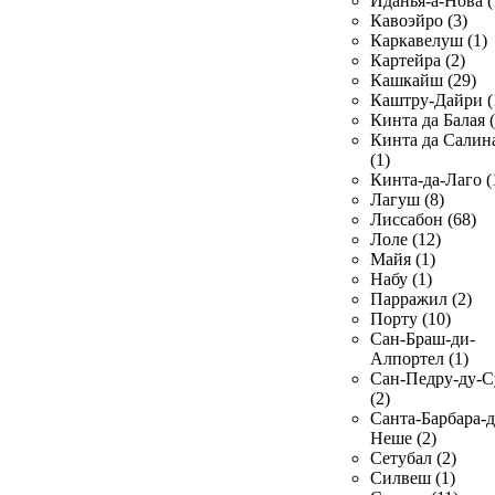
Иданья-а-Нова (
Кавоэйро (3)
Каркавелуш (1)
Картейра (2)
Кашкайш (29)
Каштру-Дайри (
Кинта да Балая (
Кинта да Салин
(1)
Кинта-да-Лаго (
Лагуш (8)
Лиссабон (68)
Лоле (12)
Майя (1)
Набу (1)
Парражил (2)
Порту (10)
Сан-Браш-ди-
Алпортел (1)
Сан-Педру-ду-С
(2)
Санта-Барбара-д
Неше (2)
Сетубал (2)
Силвеш (1)