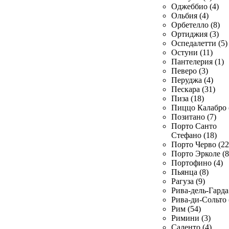
Оджеббио (4)
Ольбия (4)
Орбетелло (8)
Ортиджия (3)
Оспедалетти (5)
Остуни (11)
Пантелерия (1)
Певеро (3)
Перуджа (4)
Пескара (31)
Пиза (18)
Пиццо Калабро 
Позитано (7)
Порто Санто
Стефано (18)
Порто Черво (22
Порто Эрколе (8
Портофино (4)
Пьянца (8)
Рагуза (9)
Рива-дель-Гарда 
Рива-ди-Сольто 
Рим (54)
Римини (3)
Саленто (4)