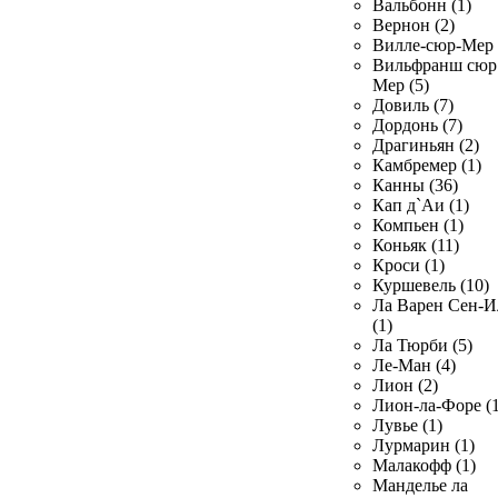
Вальбонн (1)
Вернон (2)
Вилле-сюр-Мер 
Вильфранш сюр
Мер (5)
Довиль (7)
Дордонь (7)
Драгиньян (2)
Камбремер (1)
Канны (36)
Кап д`Аи (1)
Компьен (1)
Коньяк (11)
Кроси (1)
Куршевель (10)
Ла Варен Сен-И
(1)
Ла Тюрби (5)
Ле-Ман (4)
Лион (2)
Лион-ла-Форе (1
Лувье (1)
Лурмарин (1)
Малакофф (1)
Манделье ла