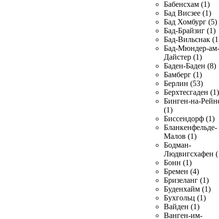
Бабенсхам (1)
Бад Висзее (1)
Бад Хомбург (5)
Бад-Брайзиг (1)
Бад-Вильснак (1
Бад-Мюндер-ам
Дайстер (1)
Баден-Баден (8)
Бамберг (1)
Берлин (53)
Берхтесгаден (1)
Бинген-на-Рейн
(1)
Биссендорф (1)
Бланкенфельде-
Малов (1)
Бодман-
Людвигсхафен (
Бонн (1)
Бремен (4)
Бризеланг (1)
Буденхайм (1)
Бухгольц (1)
Вайден (1)
Ванген-им-