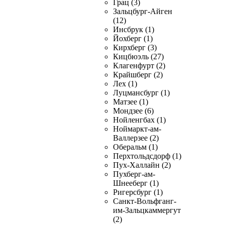
Грац (3)
Зальцбург-Айген
(12)
Инсбрук (1)
Йохберг (1)
Кирхберг (3)
Кицбюэль (27)
Клагенфурт (2)
Крайшберг (2)
Лех (1)
Луцмансбург (1)
Матзее (1)
Мондзее (6)
Нойленгбах (1)
Ноймаркт-ам-
Валлерзее (2)
Оберальм (1)
Перхтольдсдорф (1)
Пух-Халлайн (2)
Пухберг-ам-
Шнееберг (1)
Ригерсбург (1)
Санкт-Вольфганг-
им-Зальцкаммергут
(2)