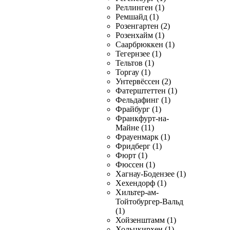
Реллинген (1)
Ремшайд (1)
Розенгартен (2)
Розенхайм (1)
Саарбрюккен (1)
Тегернзее (1)
Тельтов (1)
Торгау (1)
Унтервёссен (2)
Фатерштеттен (1)
Фельдафинг (1)
Фрайбург (1)
Франкфурт-на-
Майне (11)
Фрауенмарк (1)
Фридберг (1)
Фюрт (1)
Фюссен (1)
Хагнау-Бодензее (1)
Хехендорф (1)
Хильтер-ам-
Тойтобургер-Вальд
(1)
Хойзенштамм (1)
Хольцкирхен (1)