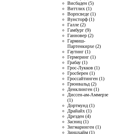
Висбаден (5)
Виттлих (1)
Ворпсведе (1)
Вунсторф (1)
Галле (2)
Гамбург (9)
Ганновер (2)
Гармиш-
Партенкирхе (2)
Гаутинг (1)
Гермеринг (1)
Грабау (1)
Грос-Лукков (1)
Гросберен (1)
Гроссайтинген (1)
Грюнвальд (2)
Денклинген (1)
Диссен-ам-Аммерзе
(1)
Дортмунд (1)
Драйайх (1)
Дрезден (4)
Засниц (1)
Зигмаринген (1)
Зинцхайм (1)