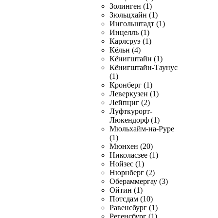
Золинген (1)
Зюльцхайн (1)
Ингольштадт (1)
Инцелль (1)
Карлсруэ (1)
Кёльн (4)
Кёнигштайн (1)
Кёнигштайн-Таунус
(1)
Кронберг (1)
Леверкузен (1)
Лейпциг (2)
Луфткурорт-
Люкендорф (1)
Мюльхайм-на-Руре
(1)
Мюнхен (20)
Николасзее (1)
Нойзес (1)
Нюрнберг (2)
Обераммергау (3)
Ойтин (1)
Потсдам (10)
Равенсбург (1)
Регенсбург (1)