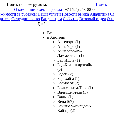
Поиск по номеру лота:
Поиск
О компании, схема проезда
| +7 (495) 258-88-66
ижимости за рубежом
Наши услуги
Новости рынка
Аналитика
Ст
дитель
Сотрудничество
Владельцам
События
Визовый отдел
О к
Все
в Австрии
Айзенэрц (1)
Аннаберг (1)
Аннаберг-им-
Ламмерталь (1)
Бад Ишль (1)
Бад-Клайнкирхгайм
(5)
Баден (7)
Бергхайм (1)
Брамберг (2)
Бриксен-им-Тале (1)
Вальдфиртель (1)
Вальс (1)
Вена (67)
Гойнг-ам-Вильден-
Кайзер (2)