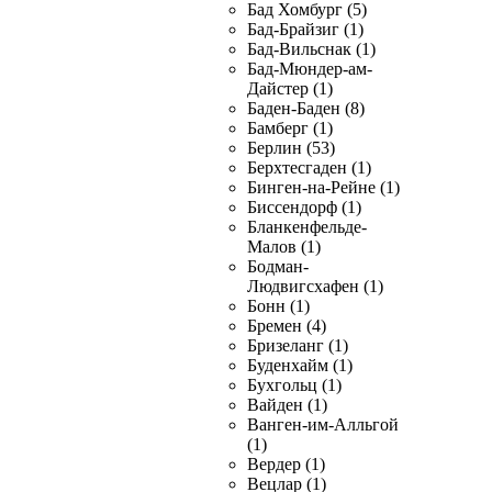
Бад Хомбург (5)
Бад-Брайзиг (1)
Бад-Вильснак (1)
Бад-Мюндер-ам-
Дайстер (1)
Баден-Баден (8)
Бамберг (1)
Берлин (53)
Берхтесгаден (1)
Бинген-на-Рейне (1)
Биссендорф (1)
Бланкенфельде-
Малов (1)
Бодман-
Людвигсхафен (1)
Бонн (1)
Бремен (4)
Бризеланг (1)
Буденхайм (1)
Бухгольц (1)
Вайден (1)
Ванген-им-Алльгой
(1)
Вердер (1)
Вецлар (1)