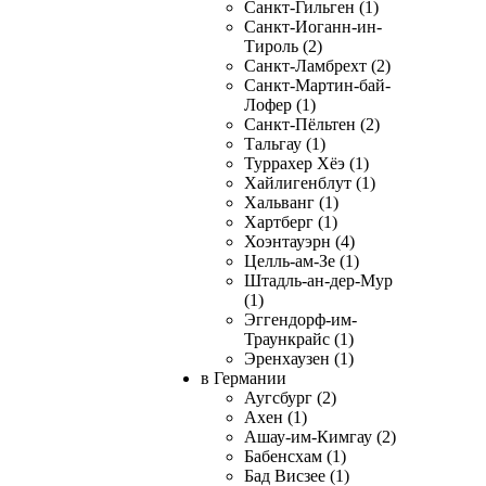
Санкт-Гильген (1)
Санкт-Иоганн-ин-
Тироль (2)
Санкт-Ламбрехт (2)
Санкт-Мартин-бай-
Лофер (1)
Санкт-Пёльтен (2)
Тальгау (1)
Туррахер Хёэ (1)
Хайлигенблут (1)
Хальванг (1)
Хартберг (1)
Хоэнтауэрн (4)
Целль-ам-Зе (1)
Штадль-ан-дер-Мур
(1)
Эггендорф-им-
Траункрайс (1)
Эренхаузен (1)
в Германии
Аугсбург (2)
Ахен (1)
Ашау-им-Кимгау (2)
Бабенсхам (1)
Бад Висзее (1)