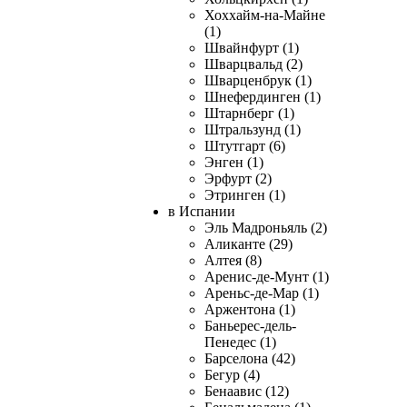
Хоххайм-на-Майне
(1)
Швайнфурт (1)
Шварцвальд (2)
Шварценбрук (1)
Шнефердинген (1)
Штарнберг (1)
Штральзунд (1)
Штутгарт (6)
Энген (1)
Эрфурт (2)
Этринген (1)
в Испании
Эль Мадроньяль (2)
Аликанте (29)
Алтея (8)
Аренис-де-Мунт (1)
Ареньс-де-Мар (1)
Аржентона (1)
Баньерес-дель-
Пенедес (1)
Барселона (42)
Бегур (4)
Бенаавис (12)