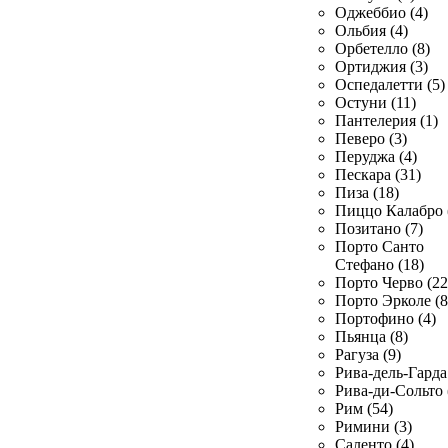
Оджеббио (4)
Ольбия (4)
Орбетелло (8)
Ортиджия (3)
Оспедалетти (5)
Остуни (11)
Пантелерия (1)
Певеро (3)
Перуджа (4)
Пескара (31)
Пиза (18)
Пиццо Калабро 
Позитано (7)
Порто Санто
Стефано (18)
Порто Черво (22
Порто Эрколе (8
Портофино (4)
Пьянца (8)
Рагуза (9)
Рива-дель-Гарда 
Рива-ди-Сольто 
Рим (54)
Римини (3)
Саленто (4)