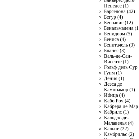
Баньерес-дель-
Пенедес (1)
Барселона (42)
Бегур (4)
Бенаавис (12)
Бенальмадена (1
Бенидорм (5)
Бениса (4)
Бенитачель (3)
Бланес (3)
Валь-де-Сан-
Висенте (1)
Гольф-дель-Сур 
Гуим (1)
Дения (1)
Деэса де
Кампоамор (1)
Ибица (4)
Кабо Роч (4)
Кабрера-де-Мар 
Кабрилс (1)
Кальдас-де-
Малавелья (4)
Кальпе (22)
Камбрильс (2)