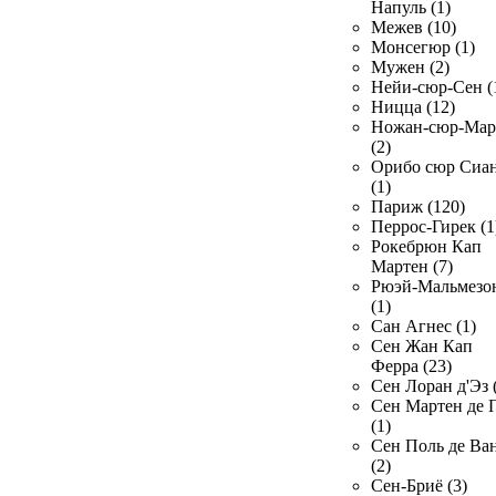
Напуль (1)
Межев (10)
Монсегюр (1)
Мужен (2)
Нейи-сюр-Сен (
Ницца (12)
Ножан-сюр-Ма
(2)
Орибо сюр Сиа
(1)
Париж (120)
Перрос-Гирек (1
Рокебрюн Кап
Мартен (7)
Рюэй-Мальмезо
(1)
Сан Агнес (1)
Сен Жан Кап
Ферра (23)
Сен Лоран д'Эз 
Сен Мартен де 
(1)
Сен Поль де Ва
(2)
Сен-Бриё (3)