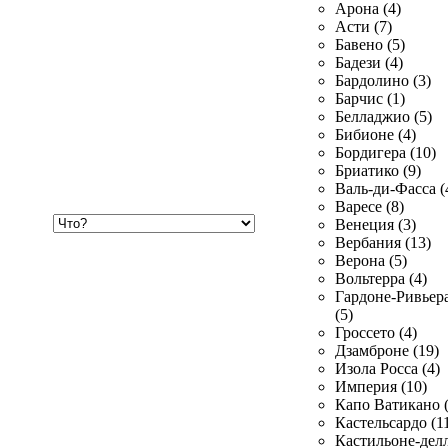
Арона (4)
Асти (7)
Бавено (5)
Бадези (4)
Бардолино (3)
Барчис (1)
Белладжио (5)
Бибионе (4)
Бордигера (10)
Бриатико (9)
Валь-ди-Фасса (
Варесе (8)
Хочу
Венеция (3)
купить
Вербания (13)
Верона (5)
Вольтерра (4)
Гардоне-Ривьер
(5)
Гроссето (4)
Дзамброне (19)
Изола Росса (4)
Империя (10)
Капо Ватикано (
Кастельсардо (1
Кастильоне-делл