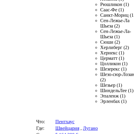
Рюшликон (1)
Саас-Фе (1)
Санкт-Мориц (1
Сен-Лежье-Ла
Шьеза (2)
Сен-Лежье-Ла-
Шьеза (1)
Сюши (2)
Херлиберг (2)
Хернекс (1)
Церматт (1)
Цолликон (1)
Шезерекс (1)
Шезо-сюр-Лоза
(2)
Шезьер (1)
ШиндельЛее (1)
Эпаленж (1)
Эрленбах (1)
Что:
Пентхаус
Где:
Швейцария
,
Лугано