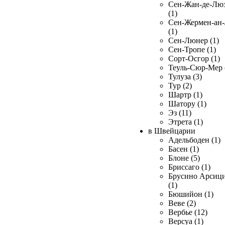
Сен-Жан-де-Лю
(1)
Сен-Жермен-ан
(1)
Сен-Люнер (1)
Сен-Тропе (1)
Сорт-Осгор (1)
Теуль-Сюр-Мер 
Тулуза (3)
Тур (2)
Шартр (1)
Шатору (1)
Эз (11)
Этрета (1)
в Швейцарии
Адельбоден (1)
Басен (1)
Блоне (5)
Бриссаго (1)
Брусино Арсиц
(1)
Бюшийон (1)
Веве (2)
Вербье (12)
Версуа (1)