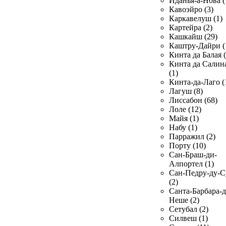
Иданья-а-Нова (
Кавоэйро (3)
Каркавелуш (1)
Картейра (2)
Кашкайш (29)
Каштру-Дайри (
Кинта да Балая (
Кинта да Салин
(1)
Кинта-да-Лаго (
Лагуш (8)
Лиссабон (68)
Лоле (12)
Майя (1)
Набу (1)
Парражил (2)
Порту (10)
Сан-Браш-ди-
Алпортел (1)
Сан-Педру-ду-С
(2)
Санта-Барбара-д
Неше (2)
Сетубал (2)
Силвеш (1)