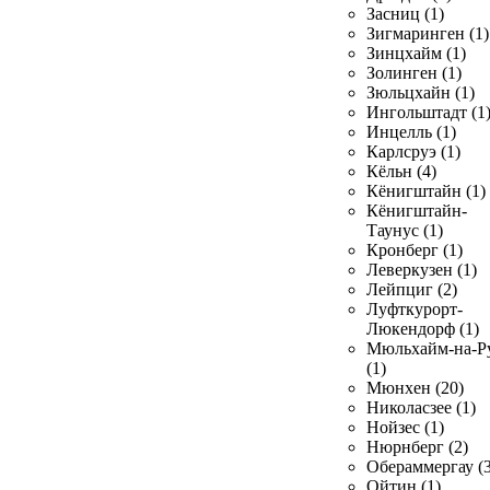
Засниц (1)
Зигмаринген (1)
Зинцхайм (1)
Золинген (1)
Зюльцхайн (1)
Ингольштадт (1
Инцелль (1)
Карлсруэ (1)
Кёльн (4)
Кёнигштайн (1)
Кёнигштайн-
Таунус (1)
Кронберг (1)
Леверкузен (1)
Лейпциг (2)
Луфткурорт-
Люкендорф (1)
Мюльхайм-на-Р
(1)
Мюнхен (20)
Николасзее (1)
Нойзес (1)
Нюрнберг (2)
Обераммергау (3
Ойтин (1)