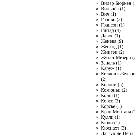
Вилар-Бюркен (
Вильнёв (1)
Вич (1)
Гранво (2)
Грансон (1)
Гштад (4)
Давос (1)
Женева (9)
Жентод (1)
Жингэн (2)
Жутан-Мезери (
Зеналь (1)
Каруж (1)
Коллонж-Бельр
(2)
Колони (5)
Комюньи (2)
Конш (1)
Корсо (3)
Корсье (1)
Кран Монтана (
Кулли (1)
Кюли (1)
Кюснахт (3)
Ла Тур-де-Пей (