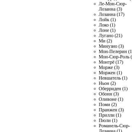
Ле-Мон-Сюр-
Лозанна (3)
Лозанна (17)
Лойк (1)
Локо (1)
Лоне (1)
Лугано (21)
Ми (2)
Минузио (3)
Мон-Пелерин (1
Мон-Сюр-Роль (
Монтрё (17)
Морже (3)
Моржен (1)
Невшатель (1)
Ньон (2)
Оберриден (1)
Обонн (3)
Оливоне (1)
Поми (2)
Пранжен (3)
Прилли (1)
Пюли (1)
Романель-Сюр-
Лозанна (1)