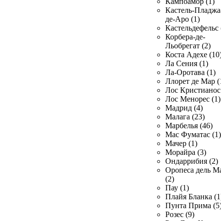
Кампоамор (1)
Кастель-Пладжа
де-Аро (1)
Кастельдефельс 
Корбера-де-
Льобрегат (2)
Коста Адехе (10
Ла Сения (1)
Ла-Оротава (1)
Ллорет де Мар (
Лос Кристианос 
Лос Менорес (1)
Мадрид (4)
Малага (23)
Марбелья (46)
Мас Фуматас (1)
Мачер (1)
Морайра (3)
Ондаррибия (2)
Оропеса дель М
(2)
Пау (1)
Плайя Бланка (1
Пунта Прима (5
Розес (9)