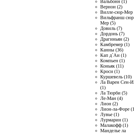
Вальбонн (1)
Вернон (2)
Вилле-сюр-Мер 
Вильфранш сюр
Мер (5)
Довиль (7)
Дордонь (7)
Драгиньян (2)
Камбремер (1)
Канны (36)
Кап д`Аи (1)
Компьен (1)
Коньяк (11)
Кроси (1)
Куршевель (10)
Ла Варен Сен-И
(1)
Ла Тюрби (5)
Ле-Ман (4)
Лион (2)
Лион-ла-Форе (1
Лувье (1)
Лурмарин (1)
Малакофф (1)
Манделье ла