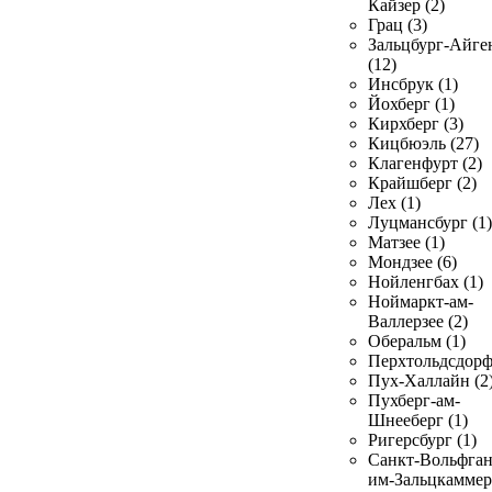
Кайзер (2)
Грац (3)
Зальцбург-Айге
(12)
Инсбрук (1)
Йохберг (1)
Кирхберг (3)
Кицбюэль (27)
Клагенфурт (2)
Крайшберг (2)
Лех (1)
Луцмансбург (1)
Матзее (1)
Мондзее (6)
Нойленгбах (1)
Ноймаркт-ам-
Валлерзее (2)
Оберальм (1)
Перхтольдсдорф
Пух-Халлайн (2
Пухберг-ам-
Шнееберг (1)
Ригерсбург (1)
Санкт-Вольфган
им-Зальцкаммер