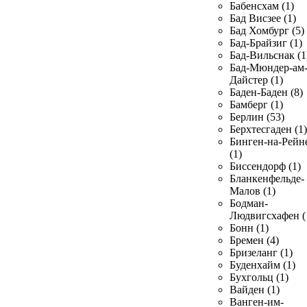
Бабенсхам (1)
Бад Висзее (1)
Бад Хомбург (5)
Бад-Брайзиг (1)
Бад-Вильснак (1
Бад-Мюндер-ам
Дайстер (1)
Баден-Баден (8)
Бамберг (1)
Берлин (53)
Берхтесгаден (1)
Бинген-на-Рейн
(1)
Биссендорф (1)
Бланкенфельде-
Малов (1)
Бодман-
Людвигсхафен (
Бонн (1)
Бремен (4)
Бризеланг (1)
Буденхайм (1)
Бухгольц (1)
Вайден (1)
Ванген-им-