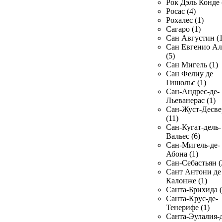
Рок Дэль Конде 
Росас (4)
Рохалес (1)
Сагаро (1)
Сан Августин (1
Сан Евгенио Ал
(5)
Сан Мигель (1)
Сан Фелиу де
Гишольс (1)
Сан-Андрес-де-
Льеванерас (1)
Сан-Жуст-Десве
(11)
Сан-Кугат-дель-
Вальес (6)
Сан-Мигель-де-
Абона (1)
Сан-Себастьян (
Сант Антони де
Калонже (1)
Санта-Брихида (
Санта-Крус-де-
Тенерифе (1)
Санта-Эулалия-д