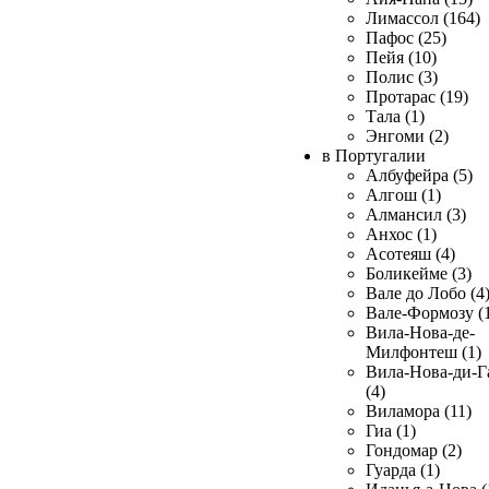
Лимассол (164)
Пафос (25)
Пейя (10)
Полис (3)
Протарас (19)
Тала (1)
Энгоми (2)
в Португалии
Албуфейра (5)
Алгош (1)
Алмансил (3)
Анхос (1)
Асотеяш (4)
Боликейме (3)
Вале до Лобо (4
Вале-Формозу (
Вила-Нова-де-
Милфонтеш (1)
Вила-Нова-ди-Г
(4)
Виламора (11)
Гиа (1)
Гондомар (2)
Гуарда (1)