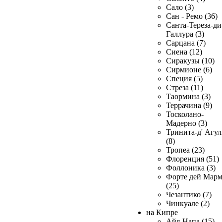
Сало (3)
Сан - Ремо (36)
Санта-Тереза-ди
Галлура (3)
Сарцана (7)
Сиена (12)
Сиракузы (10)
Сирмионе (6)
Специя (5)
Стреза (11)
Таормина (3)
Террачина (9)
Тосколано-
Мадерно (3)
Тринита-д' Агул
(8)
Тропеа (23)
Флоренция (51)
Фоллоника (3)
Форте дей Мар
(25)
Чезантико (7)
Чинкуале (2)
на Кипре
Айя-Напа (15)