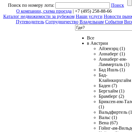
Поиск по номеру лота:
Поиск
О компании, схема проезда
| +7 (495) 258-88-66
Каталог недвижимости за рубежом
Наши услуги
Новости рын
Путеводитель
Сотрудничество
Владельцам
События
Виз
Все
в Австрии
Айзенэрц (1)
Аннаберг (1)
Аннаберг-им-
Ламмерталь (1)
Бад Ишль (1)
Бад-
Клайнкирхгайм 
Баден (7)
Бергхайм (1)
Брамберг (2)
Бриксен-им-Тал
(1)
Вальдфиртель (1
Вальс (1)
Вена (67)
Гойнг-ам-Вильд