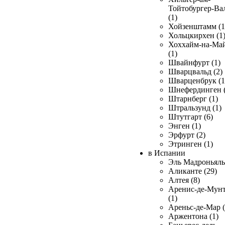
Тойтобургер-Ва
(1)
Хойзенштамм (1
Хольцкирхен (1
Хоххайм-на-Ма
(1)
Швайнфурт (1)
Шварцвальд (2)
Шварценбрук (1
Шнефердинген (
Штарнберг (1)
Штральзунд (1)
Штутгарт (6)
Энген (1)
Эрфурт (2)
Этринген (1)
в Испании
Эль Мадроньяль 
Аликанте (29)
Алтея (8)
Аренис-де-Мун
(1)
Ареньс-де-Мар (
Аржентона (1)