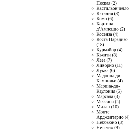
Пеская (2)
Кастильончелло 
Катания (8)
Комо (6)
Кортина
д’Ампеццо (2)
Косенза (4)
Коста Парадизо
(18)
Курмайор (4)
Кьянти (8)
Леза (7)
Ливорно (11)
Лукка (6)
Мадонна ди
Кампильо (4)
Марина-ди-
Каулония (5)
Марсала (3)
Мессина (5)
Милан (10)
Монте
Арджентарио (4
Неббьюно (3)
Неттуно (9)