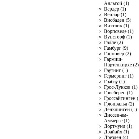
Алльгой (1)
Вердер (1)
Вецлар (1)
Висбаден (5)
Виттлих (1)
Ворпсведе (1)
Вунсторф (1)
Галле (2)
Гамбург (9)
Ганновер (2)
Гармиш-
Партенкирхе (2)
Гаутинг (1)
Гермеринг (1)
Грабау (1)
Грос-Лукков (1)
Гросберен (1)
Гроссайтинген (
Грюнвальд (2)
Денклинген (1)
Диссен-ам-
Аммерзе (1)
Дортмунд (1)
Драйайх (1)
Дрезден (4)