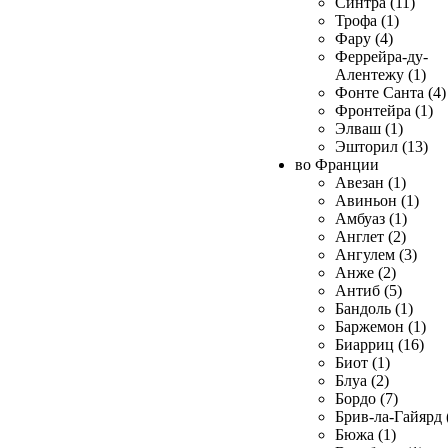
Синтра (11)
Трофа (1)
Фару (4)
Феррейра-ду-
Алентежу (1)
Фонте Санта (4)
Фронтейра (1)
Элваш (1)
Эшторил (13)
во Франции
Авезан (1)
Авиньон (1)
Амбуаз (1)
Англет (2)
Ангулем (3)
Анже (2)
Антиб (5)
Бандоль (1)
Баржемон (1)
Биарриц (16)
Биот (1)
Блуа (2)
Бордо (7)
Брив-ла-Гайярд 
Бюжа (1)