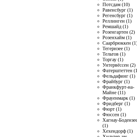
Потсдам (10)
Равенсбург (1)
Регенсбург (1)
Реллинген (1)
Ремшайд (1)
Розенгартен (2)
Розенхайм (1)
Саарбрюккен (1
Тегернзее (1)
Тельтов (1)
Торгау (1)
Унтервёссен (2)
Фатерштеттен (1
Фельдафинг (1)
Фрайбург (1)
Франкфурт-на-
Майне (11)
Фрауенмарк (1)
Фридберг (1)
Фюрт (1)
Фюссен (1)
Хагнау-Бодензе
(1)
Хехендорф (1)
Хильтер-ам-