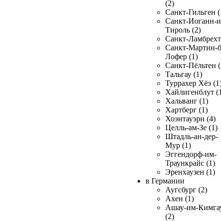
(2)
Санкт-Гильген (
Санкт-Иоганн-и
Тироль (2)
Санкт-Ламбрехт 
Санкт-Мартин-б
Лофер (1)
Санкт-Пёльтен (
Тальгау (1)
Туррахер Хёэ (1
Хайлигенблут (
Хальванг (1)
Хартберг (1)
Хоэнтауэрн (4)
Целль-ам-Зе (1)
Штадль-ан-дер-
Мур (1)
Эггендорф-им-
Траункрайс (1)
Эренхаузен (1)
в Германии
Аугсбург (2)
Ахен (1)
Ашау-им-Кимга
(2)