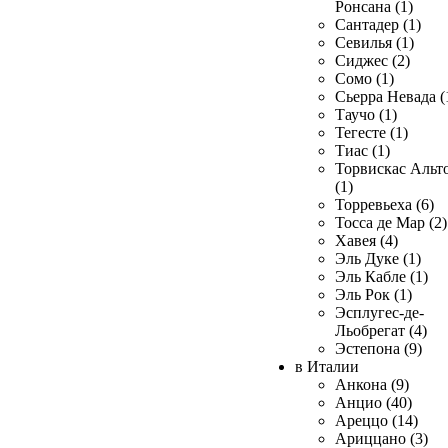
Ронсана (1)
Сантадер (1)
Севилья (1)
Сиджес (2)
Сомо (1)
Сьерра Невада (
Таучо (1)
Тегесте (1)
Тиас (1)
Торвискас Альт
(1)
Торревьеха (6)
Тосса де Мар (2)
Хавея (4)
Эль Дуке (1)
Эль Кабле (1)
Эль Рок (1)
Эсплугес-де-
Льобрегат (4)
Эстепона (9)
в Италии
Анкона (9)
Анцио (40)
Ареццо (14)
Ариццано (3)