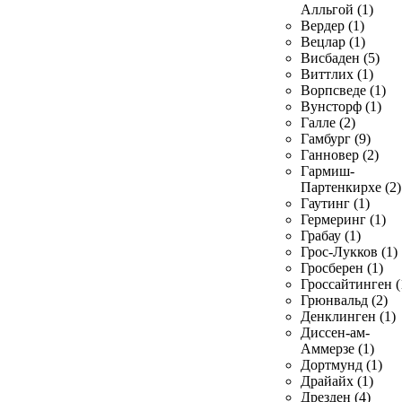
Алльгой (1)
Вердер (1)
Вецлар (1)
Висбаден (5)
Виттлих (1)
Ворпсведе (1)
Вунсторф (1)
Галле (2)
Гамбург (9)
Ганновер (2)
Гармиш-
Партенкирхе (2)
Гаутинг (1)
Гермеринг (1)
Грабау (1)
Грос-Лукков (1)
Гросберен (1)
Гроссайтинген (
Грюнвальд (2)
Денклинген (1)
Диссен-ам-
Аммерзе (1)
Дортмунд (1)
Драйайх (1)
Дрезден (4)