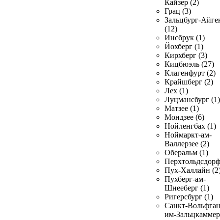
Кайзер (2)
Грац (3)
Зальцбург-Айге
(12)
Инсбрук (1)
Йохберг (1)
Кирхберг (3)
Кицбюэль (27)
Клагенфурт (2)
Крайшберг (2)
Лех (1)
Луцмансбург (1)
Матзее (1)
Мондзее (6)
Нойленгбах (1)
Ноймаркт-ам-
Валлерзее (2)
Оберальм (1)
Перхтольдсдорф
Пух-Халлайн (2
Пухберг-ам-
Шнееберг (1)
Ригерсбург (1)
Санкт-Вольфган
им-Зальцкаммер