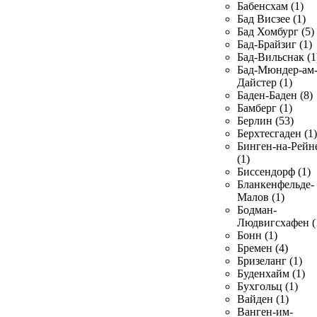
Бабенсхам (1)
Бад Висзее (1)
Бад Хомбург (5)
Бад-Брайзиг (1)
Бад-Вильснак (1
Бад-Мюндер-ам
Дайстер (1)
Баден-Баден (8)
Бамберг (1)
Берлин (53)
Берхтесгаден (1)
Бинген-на-Рейн
(1)
Биссендорф (1)
Бланкенфельде-
Малов (1)
Бодман-
Людвигсхафен (
Бонн (1)
Бремен (4)
Бризеланг (1)
Буденхайм (1)
Бухгольц (1)
Вайден (1)
Ванген-им-