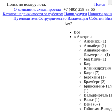
Поиск по номеру лота:
Поиск
О компании, схема проезда
| +7 (495) 258-88-66
Каталог недвижимости за рубежом
Наши услуги
Новости рын
Путеводитель
Сотрудничество
Владельцам
События
Виз
Все
в Австрии
Айзенэрц (1)
Аннаберг (1)
Аннаберг-им-
Ламмерталь (1)
Бад Ишль (1)
Бад-
Клайнкирхгайм 
Баден (7)
Бергхайм (1)
Брамберг (2)
Бриксен-им-Тал
(1)
Вальдфиртель (1
Вальс (1)
Вена (67)
Гойнг-ам-Вильд