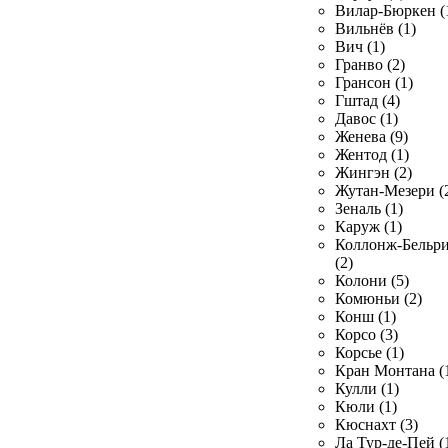
Вилар-Бюркен (
Вильнёв (1)
Вич (1)
Гранво (2)
Грансон (1)
Гштад (4)
Давос (1)
Женева (9)
Жентод (1)
Жингэн (2)
Жутан-Мезери (
Зеналь (1)
Каруж (1)
Коллонж-Бельр
(2)
Колони (5)
Комюньи (2)
Конш (1)
Корсо (3)
Корсье (1)
Кран Монтана (
Кулли (1)
Кюли (1)
Кюснахт (3)
Ла Тур-де-Пей (