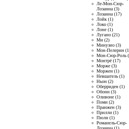
Ле-Мон-Сюр-
Лозанна (3)
Лозанна (17)
Лойк (1)
Локо (1)
Лоне (1)
Лугано (21)
Ми (2)
Минузио (3)
Мон-Пелерин (1
Мон-Сюр-Роль (
Монтрё (17)
Морже (3)
Моржен (1)
Невшатель (1)
Ньон (2)
Оберриден (1)
Обонн (3)
Оливоне (1)
Поми (2)
Пранжен (3)
Прилли (1)
Пюли (1)
Романель-Сюр-
Лозанна (1)