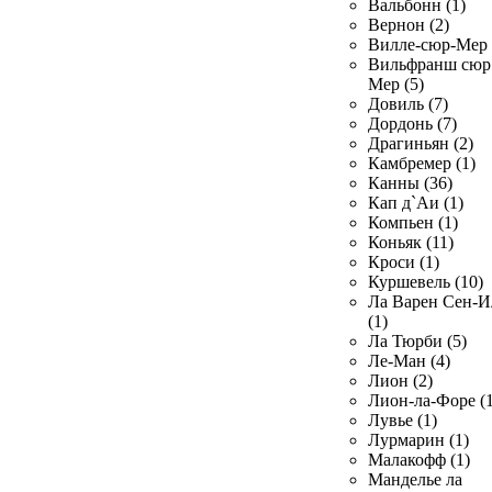
Вальбонн (1)
Вернон (2)
Вилле-сюр-Мер 
Вильфранш сюр
Мер (5)
Довиль (7)
Дордонь (7)
Драгиньян (2)
Камбремер (1)
Канны (36)
Кап д`Аи (1)
Компьен (1)
Коньяк (11)
Кроси (1)
Куршевель (10)
Ла Варен Сен-И
(1)
Ла Тюрби (5)
Ле-Ман (4)
Лион (2)
Лион-ла-Форе (1
Лувье (1)
Лурмарин (1)
Малакофф (1)
Манделье ла