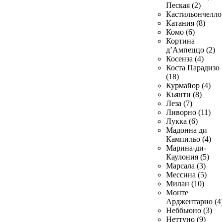
Пеская (2)
Кастильончелло 
Катания (8)
Комо (6)
Кортина
д’Ампеццо (2)
Косенза (4)
Коста Парадизо
(18)
Курмайор (4)
Кьянти (8)
Леза (7)
Ливорно (11)
Лукка (6)
Мадонна ди
Кампильо (4)
Марина-ди-
Каулония (5)
Марсала (3)
Мессина (5)
Милан (10)
Монте
Арджентарио (4
Неббьюно (3)
Неттуно (9)