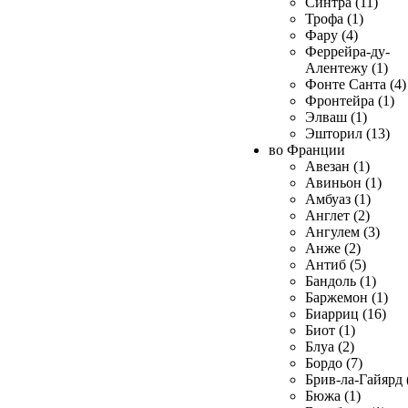
Синтра (11)
Трофа (1)
Фару (4)
Феррейра-ду-
Алентежу (1)
Фонте Санта (4)
Фронтейра (1)
Элваш (1)
Эшторил (13)
во Франции
Авезан (1)
Авиньон (1)
Амбуаз (1)
Англет (2)
Ангулем (3)
Анже (2)
Антиб (5)
Бандоль (1)
Баржемон (1)
Биарриц (16)
Биот (1)
Блуа (2)
Бордо (7)
Брив-ла-Гайярд 
Бюжа (1)