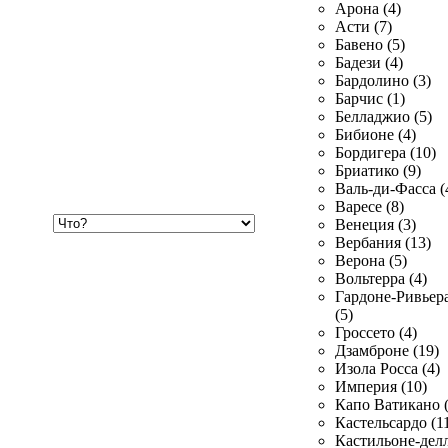
Арона (4)
Асти (7)
Бавено (5)
Бадези (4)
Бардолино (3)
Барчис (1)
Белладжио (5)
Бибионе (4)
Бордигера (10)
Бриатико (9)
Валь-ди-Фасса (
Варесе (8)
Хочу
Венеция (3)
купить
Вербания (13)
Верона (5)
Вольтерра (4)
Гардоне-Ривьер
(5)
Гроссето (4)
Дзамброне (19)
Изола Росса (4)
Империя (10)
Капо Ватикано (
Кастельсардо (1
Кастильоне-делл