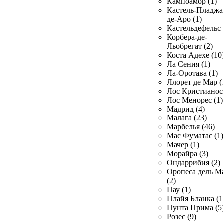
Кампоамор (1)
Кастель-Пладжа
де-Аро (1)
Кастельдефельс 
Корбера-де-
Льобрегат (2)
Коста Адехе (10
Ла Сения (1)
Ла-Оротава (1)
Ллорет де Мар (
Лос Кристианос 
Лос Менорес (1)
Мадрид (4)
Малага (23)
Марбелья (46)
Мас Фуматас (1)
Мачер (1)
Морайра (3)
Ондаррибия (2)
Оропеса дель М
(2)
Пау (1)
Плайя Бланка (1
Пунта Прима (5
Розес (9)