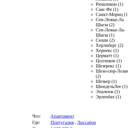
Рюшликон (1)
Саас-Фе (1)
Санкт-Мориц (1
Сен-Лежье-Ла
Шьеза (2)
Сен-Лежье-Ла-
Шьеза (1)
Сюши (2)
Херлиберг (2)
Хернекс (1)
Церматт (1)
Цолликон (1)
Шезерекс (1)
Шезо-сюр-Лоза
(2)
Шезьер (1)
ШиндельЛее (1)
Эпаленж (1)
Эрленбах (1)
Что:
Апартамент
Где:
Португалия
,
Лиссабон