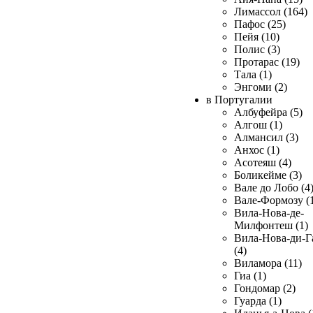
Лимассол (164)
Пафос (25)
Пейя (10)
Полис (3)
Протарас (19)
Тала (1)
Энгоми (2)
в Португалии
Албуфейра (5)
Алгош (1)
Алмансил (3)
Анхос (1)
Асотеяш (4)
Боликейме (3)
Вале до Лобо (4
Вале-Формозу (
Вила-Нова-де-
Милфонтеш (1)
Вила-Нова-ди-Г
(4)
Виламора (11)
Гиа (1)
Гондомар (2)
Гуарда (1)