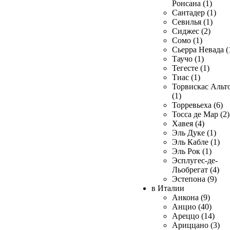
Ронсана (1)
Сантадер (1)
Севилья (1)
Сиджес (2)
Сомо (1)
Сьерра Невада (
Таучо (1)
Тегесте (1)
Тиас (1)
Торвискас Альт
(1)
Торревьеха (6)
Тосса де Мар (2)
Хавея (4)
Эль Дуке (1)
Эль Кабле (1)
Эль Рок (1)
Эсплугес-де-
Льобрегат (4)
Эстепона (9)
в Италии
Анкона (9)
Анцио (40)
Ареццо (14)
Ариццано (3)