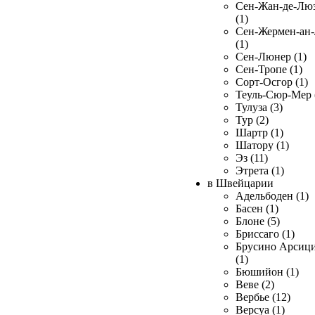
Сен-Жан-де-Лю
(1)
Сен-Жермен-ан
(1)
Сен-Люнер (1)
Сен-Тропе (1)
Сорт-Осгор (1)
Теуль-Сюр-Мер 
Тулуза (3)
Тур (2)
Шартр (1)
Шатору (1)
Эз (11)
Этрета (1)
в Швейцарии
Адельбоден (1)
Басен (1)
Блоне (5)
Бриссаго (1)
Брусино Арсиц
(1)
Бюшийон (1)
Веве (2)
Вербье (12)
Версуа (1)