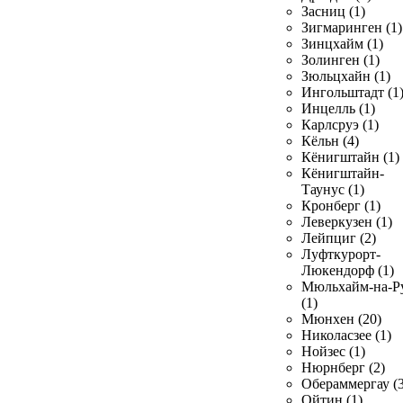
Засниц (1)
Зигмаринген (1)
Зинцхайм (1)
Золинген (1)
Зюльцхайн (1)
Ингольштадт (1
Инцелль (1)
Карлсруэ (1)
Кёльн (4)
Кёнигштайн (1)
Кёнигштайн-
Таунус (1)
Кронберг (1)
Леверкузен (1)
Лейпциг (2)
Луфткурорт-
Люкендорф (1)
Мюльхайм-на-Р
(1)
Мюнхен (20)
Николасзее (1)
Нойзес (1)
Нюрнберг (2)
Обераммергау (3
Ойтин (1)