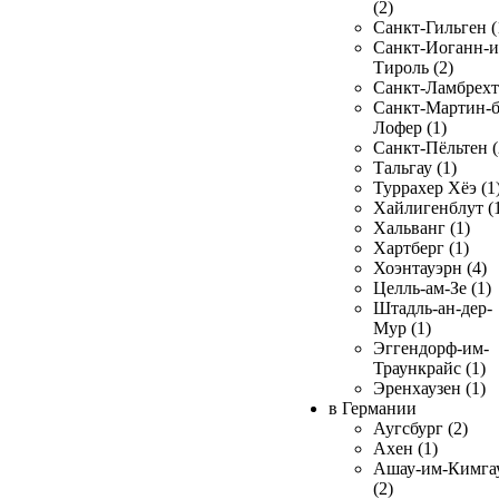
(2)
Санкт-Гильген (
Санкт-Иоганн-и
Тироль (2)
Санкт-Ламбрехт 
Санкт-Мартин-б
Лофер (1)
Санкт-Пёльтен (
Тальгау (1)
Туррахер Хёэ (1
Хайлигенблут (
Хальванг (1)
Хартберг (1)
Хоэнтауэрн (4)
Целль-ам-Зе (1)
Штадль-ан-дер-
Мур (1)
Эггендорф-им-
Траункрайс (1)
Эренхаузен (1)
в Германии
Аугсбург (2)
Ахен (1)
Ашау-им-Кимга
(2)