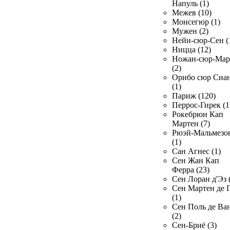
Напуль (1)
Межев (10)
Монсегюр (1)
Мужен (2)
Нейи-сюр-Сен (
Ницца (12)
Ножан-сюр-Ма
(2)
Орибо сюр Сиа
(1)
Париж (120)
Перрос-Гирек (1
Рокебрюн Кап
Мартен (7)
Рюэй-Мальмезо
(1)
Сан Агнес (1)
Сен Жан Кап
Ферра (23)
Сен Лоран д'Эз 
Сен Мартен де 
(1)
Сен Поль де Ва
(2)
Сен-Бриё (3)