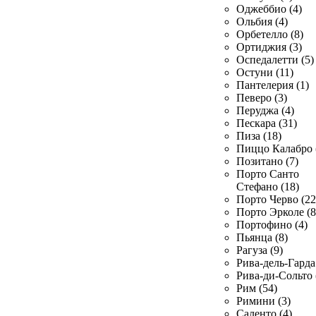
Оджеббио (4)
Ольбия (4)
Орбетелло (8)
Ортиджия (3)
Оспедалетти (5)
Остуни (11)
Пантелерия (1)
Певеро (3)
Перуджа (4)
Пескара (31)
Пиза (18)
Пиццо Калабро 
Позитано (7)
Порто Санто
Стефано (18)
Порто Черво (22
Порто Эрколе (8
Портофино (4)
Пьянца (8)
Рагуза (9)
Рива-дель-Гарда 
Рива-ди-Сольто 
Рим (54)
Римини (3)
Саленто (4)