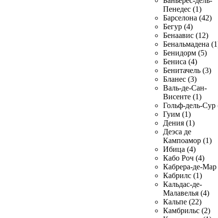
Баньерес-дель-
Пенедес (1)
Барселона (42)
Бегур (4)
Бенаавис (12)
Бенальмадена (1
Бенидорм (5)
Бениса (4)
Бенитачель (3)
Бланес (3)
Валь-де-Сан-
Висенте (1)
Гольф-дель-Сур 
Гуим (1)
Дения (1)
Деэса де
Кампоамор (1)
Ибица (4)
Кабо Роч (4)
Кабрера-де-Мар 
Кабрилс (1)
Кальдас-де-
Малавелья (4)
Кальпе (22)
Камбрильс (2)