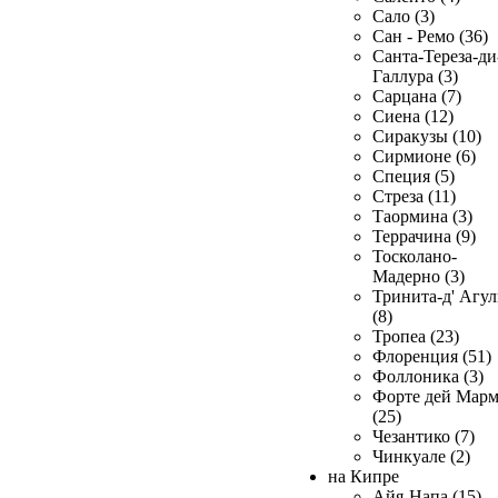
Сало (3)
Сан - Ремо (36)
Санта-Тереза-ди
Галлура (3)
Сарцана (7)
Сиена (12)
Сиракузы (10)
Сирмионе (6)
Специя (5)
Стреза (11)
Таормина (3)
Террачина (9)
Тосколано-
Мадерно (3)
Тринита-д' Агул
(8)
Тропеа (23)
Флоренция (51)
Фоллоника (3)
Форте дей Мар
(25)
Чезантико (7)
Чинкуале (2)
на Кипре
Айя-Напа (15)