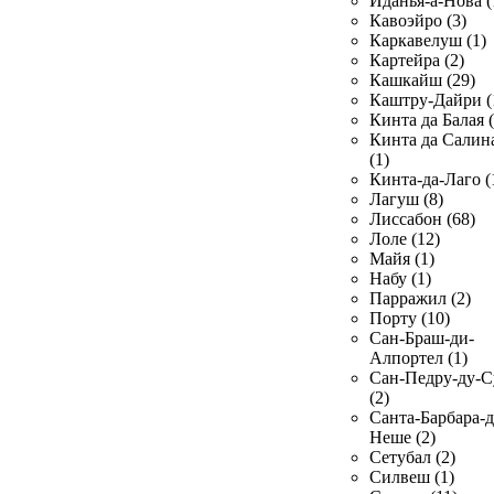
Иданья-а-Нова (
Кавоэйро (3)
Каркавелуш (1)
Картейра (2)
Кашкайш (29)
Каштру-Дайри (
Кинта да Балая (
Кинта да Салин
(1)
Кинта-да-Лаго (
Лагуш (8)
Лиссабон (68)
Лоле (12)
Майя (1)
Набу (1)
Парражил (2)
Порту (10)
Сан-Браш-ди-
Алпортел (1)
Сан-Педру-ду-С
(2)
Санта-Барбара-д
Неше (2)
Сетубал (2)
Силвеш (1)