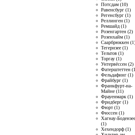
Потсдам (10)
Равенсбург (1)
Регенсбург (1)
Реллинген (1)
Ремшайд (1)
Розенгартен (2)
Розенхайм (1)
Саарбрюккен (1
Тегернзее (1)
Тельтов (1)
Торгау (1)
Унтервёссен (2)
Фатерштеттен (1
Фельдафинг (1)
Фрайбург (1)
Франкфурт-на-
Майне (11)
Фрауенмарк (1)
Фридберг (1)
Фюрт (1)
Фюссен (1)
Хагнау-Бодензе
(1)
Хехендорф (1)
Хильтер-ам-