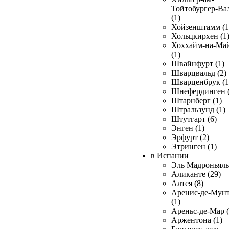
Тойтобургер-Ва
(1)
Хойзенштамм (1
Хольцкирхен (1
Хоххайм-на-Ма
(1)
Швайнфурт (1)
Шварцвальд (2)
Шварценбрук (1
Шнефердинген (
Штарнберг (1)
Штральзунд (1)
Штутгарт (6)
Энген (1)
Эрфурт (2)
Этринген (1)
в Испании
Эль Мадроньяль 
Аликанте (29)
Алтея (8)
Аренис-де-Мун
(1)
Ареньс-де-Мар (
Аржентона (1)