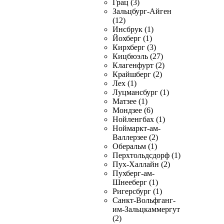
Грац (3)
Зальцбург-Айген
(12)
Инсбрук (1)
Йохберг (1)
Кирхберг (3)
Кицбюэль (27)
Клагенфурт (2)
Крайшберг (2)
Лех (1)
Луцмансбург (1)
Матзее (1)
Мондзее (6)
Нойленгбах (1)
Ноймаркт-ам-
Валлерзее (2)
Оберальм (1)
Перхтольдсдорф (1)
Пух-Халлайн (2)
Пухберг-ам-
Шнееберг (1)
Ригерсбург (1)
Санкт-Вольфганг-
им-Зальцкаммергут
(2)