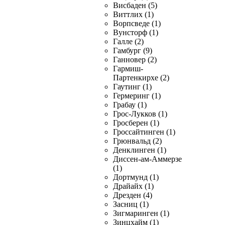
Висбаден (5)
Виттлих (1)
Ворпсведе (1)
Вунсторф (1)
Галле (2)
Гамбург (9)
Ганновер (2)
Гармиш-
Партенкирхе (2)
Гаутинг (1)
Гермеринг (1)
Грабау (1)
Грос-Лукков (1)
Гросберен (1)
Гроссайтинген (1)
Грюнвальд (2)
Денклинген (1)
Диссен-ам-Аммерзе
(1)
Дортмунд (1)
Драйайх (1)
Дрезден (4)
Засниц (1)
Зигмаринген (1)
Зинцхайм (1)