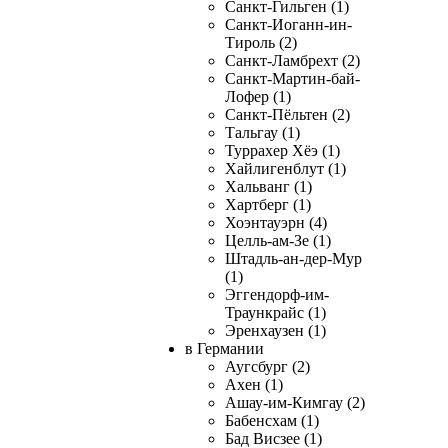
Санкт-Гильген (1)
Санкт-Иоганн-ин-
Тироль (2)
Санкт-Ламбрехт (2)
Санкт-Мартин-бай-
Лофер (1)
Санкт-Пёльтен (2)
Тальгау (1)
Туррахер Хёэ (1)
Хайлигенблут (1)
Хальванг (1)
Хартберг (1)
Хоэнтауэрн (4)
Целль-ам-Зе (1)
Штадль-ан-дер-Мур
(1)
Эггендорф-им-
Траункрайс (1)
Эренхаузен (1)
в Германии
Аугсбург (2)
Ахен (1)
Ашау-им-Кимгау (2)
Бабенсхам (1)
Бад Висзее (1)