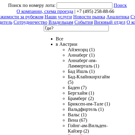
Поиск по номеру лота:
Поиск
О компании, схема проезда
| +7 (495) 258-88-66
ижимости за рубежом
Наши услуги
Новости рынка
Аналитика
Ст
дитель
Сотрудничество
Владельцам
События
Визовый отдел
О к
Все
в Австрии
Айзенэрц (1)
Аннаберг (1)
Аннаберг-им-
Ламмерталь (1)
Бад Ишль (1)
Бад-Клайнкирхгайм
(5)
Баден (7)
Бергхайм (1)
Брамберг (2)
Бриксен-им-Тале (1)
Вальдфиртель (1)
Вальс (1)
Вена (67)
Гойнг-ам-Вильден-
Кайзер (2)