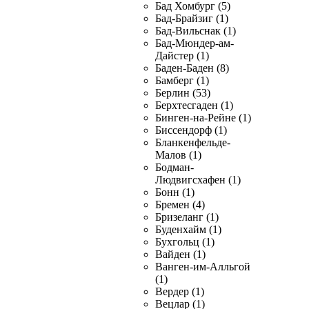
Бад Хомбург (5)
Бад-Брайзиг (1)
Бад-Вильснак (1)
Бад-Мюндер-ам-
Дайстер (1)
Баден-Баден (8)
Бамберг (1)
Берлин (53)
Берхтесгаден (1)
Бинген-на-Рейне (1)
Биссендорф (1)
Бланкенфельде-
Малов (1)
Бодман-
Людвигсхафен (1)
Бонн (1)
Бремен (4)
Бризеланг (1)
Буденхайм (1)
Бухгольц (1)
Вайден (1)
Ванген-им-Алльгой
(1)
Вердер (1)
Вецлар (1)