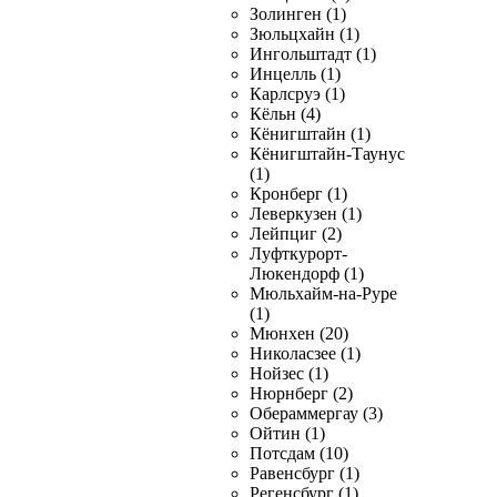
Золинген (1)
Зюльцхайн (1)
Ингольштадт (1)
Инцелль (1)
Карлсруэ (1)
Кёльн (4)
Кёнигштайн (1)
Кёнигштайн-Таунус
(1)
Кронберг (1)
Леверкузен (1)
Лейпциг (2)
Луфткурорт-
Люкендорф (1)
Мюльхайм-на-Руре
(1)
Мюнхен (20)
Николасзее (1)
Нойзес (1)
Нюрнберг (2)
Обераммергау (3)
Ойтин (1)
Потсдам (10)
Равенсбург (1)
Регенсбург (1)