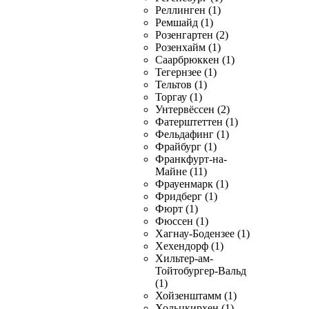
Реллинген (1)
Ремшайд (1)
Розенгартен (2)
Розенхайм (1)
Саарбрюккен (1)
Тегернзее (1)
Тельтов (1)
Торгау (1)
Унтервёссен (2)
Фатерштеттен (1)
Фельдафинг (1)
Фрайбург (1)
Франкфурт-на-
Майне (11)
Фрауенмарк (1)
Фридберг (1)
Фюрт (1)
Фюссен (1)
Хагнау-Бодензее (1)
Хехендорф (1)
Хильтер-ам-
Тойтобургер-Вальд
(1)
Хойзенштамм (1)
Хольцкирхен (1)