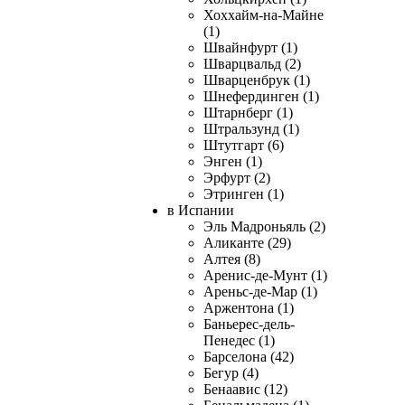
Хоххайм-на-Майне
(1)
Швайнфурт (1)
Шварцвальд (2)
Шварценбрук (1)
Шнефердинген (1)
Штарнберг (1)
Штральзунд (1)
Штутгарт (6)
Энген (1)
Эрфурт (2)
Этринген (1)
в Испании
Эль Мадроньяль (2)
Аликанте (29)
Алтея (8)
Аренис-де-Мунт (1)
Ареньс-де-Мар (1)
Аржентона (1)
Баньерес-дель-
Пенедес (1)
Барселона (42)
Бегур (4)
Бенаавис (12)