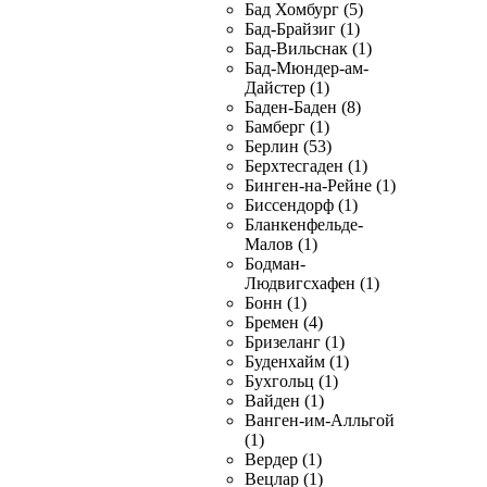
Бад Хомбург (5)
Бад-Брайзиг (1)
Бад-Вильснак (1)
Бад-Мюндер-ам-
Дайстер (1)
Баден-Баден (8)
Бамберг (1)
Берлин (53)
Берхтесгаден (1)
Бинген-на-Рейне (1)
Биссендорф (1)
Бланкенфельде-
Малов (1)
Бодман-
Людвигсхафен (1)
Бонн (1)
Бремен (4)
Бризеланг (1)
Буденхайм (1)
Бухгольц (1)
Вайден (1)
Ванген-им-Алльгой
(1)
Вердер (1)
Вецлар (1)