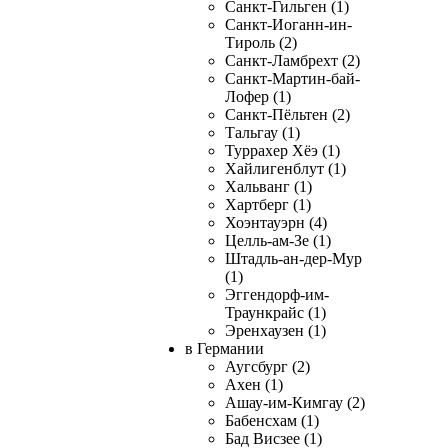
Санкт-Гильген (1)
Санкт-Иоганн-ин-
Тироль (2)
Санкт-Ламбрехт (2)
Санкт-Мартин-бай-
Лофер (1)
Санкт-Пёльтен (2)
Тальгау (1)
Туррахер Хёэ (1)
Хайлигенблут (1)
Хальванг (1)
Хартберг (1)
Хоэнтауэрн (4)
Целль-ам-Зе (1)
Штадль-ан-дер-Мур
(1)
Эггендорф-им-
Траункрайс (1)
Эренхаузен (1)
в Германии
Аугсбург (2)
Ахен (1)
Ашау-им-Кимгау (2)
Бабенсхам (1)
Бад Висзее (1)