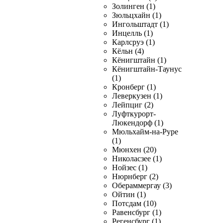
Золинген (1)
Зюльцхайн (1)
Ингольштадт (1)
Инцелль (1)
Карлсруэ (1)
Кёльн (4)
Кёнигштайн (1)
Кёнигштайн-Таунус
(1)
Кронберг (1)
Леверкузен (1)
Лейпциг (2)
Луфткурорт-
Люкендорф (1)
Мюльхайм-на-Руре
(1)
Мюнхен (20)
Николасзее (1)
Нойзес (1)
Нюрнберг (2)
Обераммергау (3)
Ойтин (1)
Потсдам (10)
Равенсбург (1)
Регенсбург (1)