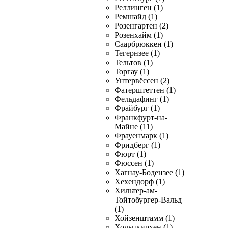
Реллинген (1)
Ремшайд (1)
Розенгартен (2)
Розенхайм (1)
Саарбрюккен (1)
Тегернзее (1)
Тельтов (1)
Торгау (1)
Унтервёссен (2)
Фатерштеттен (1)
Фельдафинг (1)
Фрайбург (1)
Франкфурт-на-
Майне (11)
Фрауенмарк (1)
Фридберг (1)
Фюрт (1)
Фюссен (1)
Хагнау-Бодензее (1)
Хехендорф (1)
Хильтер-ам-
Тойтобургер-Вальд
(1)
Хойзенштамм (1)
Хольцкирхен (1)