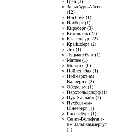
Грац (3)
Зальцбург-Айген
(12)
Инсбрук (1)
Йохберг (1)
Кирхберг (3)
Кицбюэль (27)
Клагенфурт (2)
Крайшберг (2)
Лех (1)
Луцмансбург (1)
Матзее (1)
Мондзее (6)
Нойленгбах (1)
Ноймаркт-ам-
Валлерзее (2)
Оберальм (1)
Перхтольдсдорф (1)
Пух-Халлайн (2)
Пухберг-ам-
Шнееберг (1)
Ригерсбург (1)
Санкт-Вольфганг-
им-Зальцкаммергут
(2)