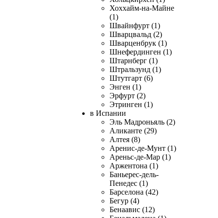
Хоххайм-на-Майне
(1)
Швайнфурт (1)
Шварцвальд (2)
Шварценбрук (1)
Шнефердинген (1)
Штарнберг (1)
Штральзунд (1)
Штутгарт (6)
Энген (1)
Эрфурт (2)
Этринген (1)
в Испании
Эль Мадроньяль (2)
Аликанте (29)
Алтея (8)
Аренис-де-Мунт (1)
Ареньс-де-Мар (1)
Аржентона (1)
Баньерес-дель-
Пенедес (1)
Барселона (42)
Бегур (4)
Бенаавис (12)