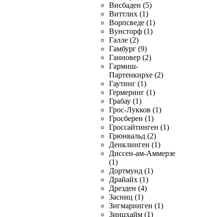
Висбаден (5)
Виттлих (1)
Ворпсведе (1)
Вунсторф (1)
Галле (2)
Гамбург (9)
Ганновер (2)
Гармиш-
Партенкирхе (2)
Гаутинг (1)
Гермеринг (1)
Грабау (1)
Грос-Лукков (1)
Гросберен (1)
Гроссайтинген (1)
Грюнвальд (2)
Денклинген (1)
Диссен-ам-Аммерзе
(1)
Дортмунд (1)
Драйайх (1)
Дрезден (4)
Засниц (1)
Зигмаринген (1)
Зинцхайм (1)