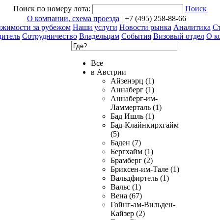
Поиск по номеру лота:
Поиск
О компании, схема проезда
| +7 (495) 258-88-66
ижимости за рубежом
Наши услуги
Новости рынка
Аналитика
Ст
дитель
Сотрудничество
Владельцам
События
Визовый отдел
О к
Все
в Австрии
Айзенэрц (1)
Аннаберг (1)
Аннаберг-им-
Ламмерталь (1)
Бад Ишль (1)
Бад-Клайнкирхгайм
(5)
Баден (7)
Бергхайм (1)
Брамберг (2)
Бриксен-им-Тале (1)
Вальдфиртель (1)
Вальс (1)
Вена (67)
Гойнг-ам-Вильден-
Кайзер (2)