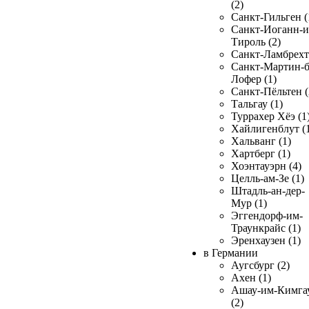
(2)
Санкт-Гильген (
Санкт-Иоганн-и
Тироль (2)
Санкт-Ламбрехт 
Санкт-Мартин-б
Лофер (1)
Санкт-Пёльтен (
Тальгау (1)
Туррахер Хёэ (1
Хайлигенблут (
Хальванг (1)
Хартберг (1)
Хоэнтауэрн (4)
Целль-ам-Зе (1)
Штадль-ан-дер-
Мур (1)
Эггендорф-им-
Траункрайс (1)
Эренхаузен (1)
в Германии
Аугсбург (2)
Ахен (1)
Ашау-им-Кимга
(2)