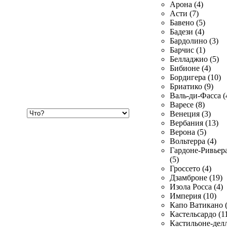
Арона (4)
Асти (7)
Бавено (5)
Бадези (4)
Бардолино (3)
Барчис (1)
Белладжио (5)
Бибионе (4)
Бордигера (10)
Бриатико (9)
Валь-ди-Фасса (
Варесе (8)
Хочу
Венеция (3)
купить
Вербания (13)
Верона (5)
Вольтерра (4)
Гардоне-Ривьер
(5)
Гроссето (4)
Дзамброне (19)
Изола Росса (4)
Империя (10)
Капо Ватикано (
Кастельсардо (1
Кастильоне-делл