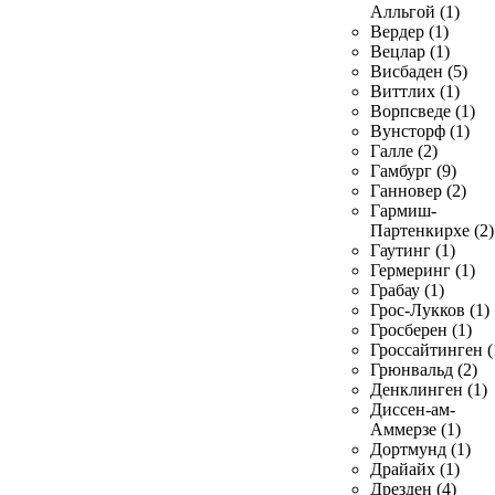
Алльгой (1)
Вердер (1)
Вецлар (1)
Висбаден (5)
Виттлих (1)
Ворпсведе (1)
Вунсторф (1)
Галле (2)
Гамбург (9)
Ганновер (2)
Гармиш-
Партенкирхе (2)
Гаутинг (1)
Гермеринг (1)
Грабау (1)
Грос-Лукков (1)
Гросберен (1)
Гроссайтинген (
Грюнвальд (2)
Денклинген (1)
Диссен-ам-
Аммерзе (1)
Дортмунд (1)
Драйайх (1)
Дрезден (4)