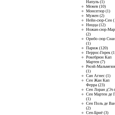
Напуль (1)
Межев (10)
Монсегюр (1)
Мужен (2)
Нейи-сюр-Сен (
Ницца (12)
Ножан-сюр-Ма
(2)
Орибо сюр Сиа
(1)
Париж (120)
Перрос-Гирек (1
Рокебрюн Кап
Мартен (7)
Рюэй-Мальмезо
(1)
Сан Агнес (1)
Сен Жан Кап
Ферра (23)
Сен Лоран д'Эз 
Сен Мартен де 
(1)
Сен Поль де Ва
(2)
Сен-Бриё (3)