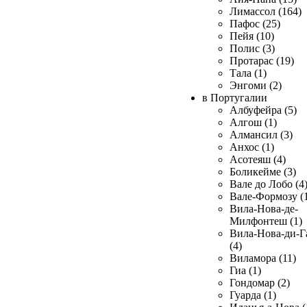
Лимассол (164)
Пафос (25)
Пейя (10)
Полис (3)
Протарас (19)
Тала (1)
Энгоми (2)
в Португалии
Албуфейра (5)
Алгош (1)
Алмансил (3)
Анхос (1)
Асотеяш (4)
Боликейме (3)
Вале до Лобо (4
Вале-Формозу (
Вила-Нова-де-
Милфонтеш (1)
Вила-Нова-ди-Г
(4)
Виламора (11)
Гиа (1)
Гондомар (2)
Гуарда (1)