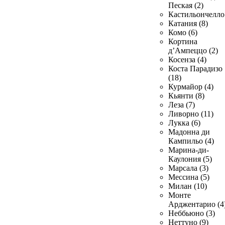
Пеская (2)
Кастильончелло 
Катания (8)
Комо (6)
Кортина
д’Ампеццо (2)
Косенза (4)
Коста Парадизо
(18)
Курмайор (4)
Кьянти (8)
Леза (7)
Ливорно (11)
Лукка (6)
Мадонна ди
Кампильо (4)
Марина-ди-
Каулония (5)
Марсала (3)
Мессина (5)
Милан (10)
Монте
Арджентарио (4
Неббьюно (3)
Неттуно (9)