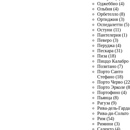
Оджеббио (4)
Ольбия (4)
Орбетелло (8)
Ортиджия (3)
Оспедалетти (5)
Остуни (11)
Пантелерия (1)
Певеро (3)
Перуджа (4)
Пескара (31)
Пиза (18)
Пиццо Калабро 
Позитано (7)
Порто Санто
Стефано (18)
Порто Черво (22
Порто Эрколе (8
Портофино (4)
Пьянца (8)
Рагуза (9)
Рива-дель-Гарда 
Рива-ди-Сольто 
Рим (54)
Римини (3)
Саленто (4)