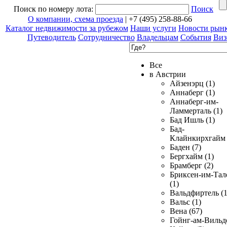
Поиск по номеру лота:
Поиск
О компании, схема проезда
| +7 (495) 258-88-66
Каталог недвижимости за рубежом
Наши услуги
Новости рын
Путеводитель
Сотрудничество
Владельцам
События
Виз
Все
в Австрии
Айзенэрц (1)
Аннаберг (1)
Аннаберг-им-
Ламмерталь (1)
Бад Ишль (1)
Бад-
Клайнкирхгайм 
Баден (7)
Бергхайм (1)
Брамберг (2)
Бриксен-им-Тал
(1)
Вальдфиртель (1
Вальс (1)
Вена (67)
Гойнг-ам-Вильд