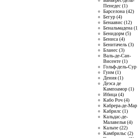
Баньерес-дель-
Пенедес (1)
Барселона (42)
Бегур (4)
Бенаавис (12)
Бенальмадена (1
Бенидорм (5)
Бениса (4)
Бенитачель (3)
Бланес (3)
Валь-де-Сан-
Висенте (1)
Гольф-дель-Сур 
Гуим (1)
Дения (1)
Деэса де
Кампоамор (1)
Ибица (4)
Кабо Роч (4)
Кабрера-де-Мар 
Кабрилс (1)
Кальдас-де-
Малавелья (4)
Кальпе (22)
Камбрильс (2)