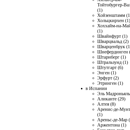
Тойтобургер-Ва
(1)
Хойзенштамм (1
Хольцкирхен (1
Хоххайм-на-Ма
(1)
Швайнфурт (1)
Шварцвальд (2)
Шварценбрук (1
Шнефердинген (
Штарнберг (1)
Штральзунд (1)
Штутгарт (6)
Энген (1)
Эрфурт (2)
Этринген (1)
в Испании
Эль Мадроньяль 
Аликанте (29)
Алтея (8)
Аренис-де-Мун
(1)
Ареньс-де-Мар (
Аржентона (1)