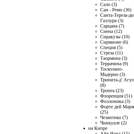
Сало (3)
Сан - Ремо (36)
Санта-Тереза-ди
Галлура (3)
Сарцана (7)
Сиена (12)
Сиракузы (10)
Сирмионе (6)
Специя (5)
Стреза (11)
Таормина (3)
Террачина (9)
Тосколано-
Мадерно (3)
Тринита-д' Агул
(8)
Тропеа (23)
Флоренция (51)
Фоллоника (3)
Форте дей Мар
(25)
Чезантико (7)
Чинкуале (2)
на Кипре
Айя-Напа (15)