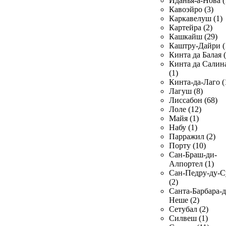
Иданья-а-Нова (
Кавоэйро (3)
Каркавелуш (1)
Картейра (2)
Кашкайш (29)
Каштру-Дайри (
Кинта да Балая (
Кинта да Салин
(1)
Кинта-да-Лаго (
Лагуш (8)
Лиссабон (68)
Лоле (12)
Майя (1)
Набу (1)
Парражил (2)
Порту (10)
Сан-Браш-ди-
Алпортел (1)
Сан-Педру-ду-С
(2)
Санта-Барбара-д
Неше (2)
Сетубал (2)
Силвеш (1)