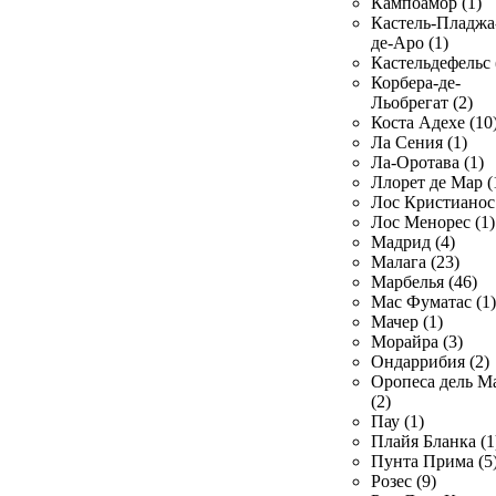
Кампоамор (1)
Кастель-Пладжа
де-Аро (1)
Кастельдефельс 
Корбера-де-
Льобрегат (2)
Коста Адехе (10
Ла Сения (1)
Ла-Оротава (1)
Ллорет де Мар (
Лос Кристианос 
Лос Менорес (1)
Мадрид (4)
Малага (23)
Марбелья (46)
Мас Фуматас (1)
Мачер (1)
Морайра (3)
Ондаррибия (2)
Оропеса дель М
(2)
Пау (1)
Плайя Бланка (1
Пунта Прима (5
Розес (9)