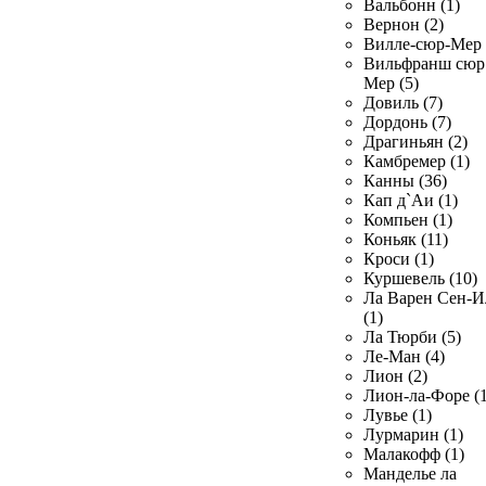
Вальбонн (1)
Вернон (2)
Вилле-сюр-Мер 
Вильфранш сюр
Мер (5)
Довиль (7)
Дордонь (7)
Драгиньян (2)
Камбремер (1)
Канны (36)
Кап д`Аи (1)
Компьен (1)
Коньяк (11)
Кроси (1)
Куршевель (10)
Ла Варен Сен-И
(1)
Ла Тюрби (5)
Ле-Ман (4)
Лион (2)
Лион-ла-Форе (1
Лувье (1)
Лурмарин (1)
Малакофф (1)
Манделье ла