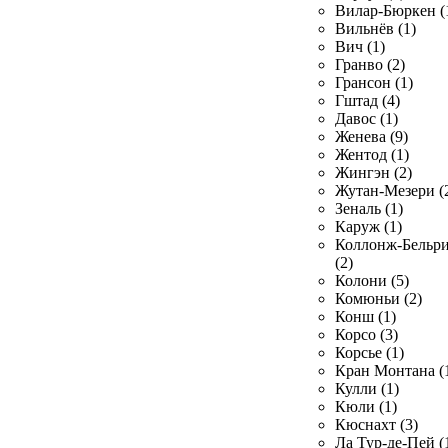
Вилар-Бюркен (
Вильнёв (1)
Вич (1)
Гранво (2)
Грансон (1)
Гштад (4)
Давос (1)
Женева (9)
Жентод (1)
Жингэн (2)
Жутан-Мезери (
Зеналь (1)
Каруж (1)
Коллонж-Бельр
(2)
Колони (5)
Комюньи (2)
Конш (1)
Корсо (3)
Корсье (1)
Кран Монтана (
Кулли (1)
Кюли (1)
Кюснахт (3)
Ла Тур-де-Пей (