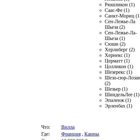
Рюшликон (1)
Саас-Фе (1)
Санкт-Мориц (1
Сен-Лежье-Ла
Шьеза (2)
Сен-Лежье-Ла-
Шьеза (1)
Сюши (2)
Херлиберг (2)
Хернекс (1)
Церматт (1)
Цолликон (1)
Шезерекс (1)
Шезо-сюр-Лоза
(2)
Шезьер (1)
ШиндельЛее (1)
Эпаленж (1)
Эрленбах (1)
Что:
Вилла
Где:
Франция
,
Канны