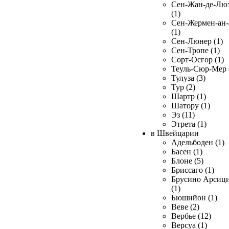
Сен-Жан-де-Лю
(1)
Сен-Жермен-ан
(1)
Сен-Люнер (1)
Сен-Тропе (1)
Сорт-Осгор (1)
Теуль-Сюр-Мер 
Тулуза (3)
Тур (2)
Шартр (1)
Шатору (1)
Эз (11)
Этрета (1)
в Швейцарии
Адельбоден (1)
Басен (1)
Блоне (5)
Бриссаго (1)
Брусино Арсиц
(1)
Бюшийон (1)
Веве (2)
Вербье (12)
Версуа (1)