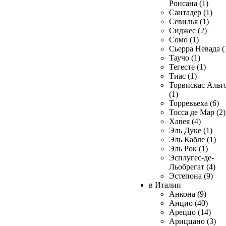
Ронсана (1)
Сантадер (1)
Севилья (1)
Сиджес (2)
Сомо (1)
Сьерра Невада (
Таучо (1)
Тегесте (1)
Тиас (1)
Торвискас Альт
(1)
Торревьеха (6)
Тосса де Мар (2)
Хавея (4)
Эль Дуке (1)
Эль Кабле (1)
Эль Рок (1)
Эсплугес-де-
Льобрегат (4)
Эстепона (9)
в Италии
Анкона (9)
Анцио (40)
Ареццо (14)
Ариццано (3)