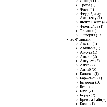
Синтра (11)
Трофа (1)
Фару (4)
Феррейра-ду-
Алентежу (1)
Фонте Санта (4)
Фронтейра (1)
Элваш (1)
Эшторил (13)
во Франции
Авезан (1)
Авиньон (1)
Амбуаз (1)
Англет (2)
Ангулем (3)
Анже (2)
Антиб (5)
Бандоль (1)
Баржемон (1)
Биарриц (16)
Биот (1)
Блуа (2)
Бордо (7)
Брив-ла-Гайярд 
Бюжа (1)