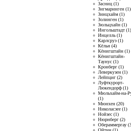
Засниц (1)
Зигмаринген (1)
Зинцхайм (1)
Золинген (1)
Зюльцхайн (1)
Ингольштадт (1
Инцелль (1)
Карлсруэ (1)
Кёльн (4)
Кёнигштайн (1)
Кёнигштайн-
Таунус (1)
Кронберг (1)
Леверкузен (1)
Лейпциг (2)
Луфткурорт-
Люкендорф (1)
Мюльхайм-на-Р
(1)
Мюнхен (20)
Николасзее (1)
Нойзес (1)
Нюрнберг (2)
Обераммергау (3
Ойтин (1)