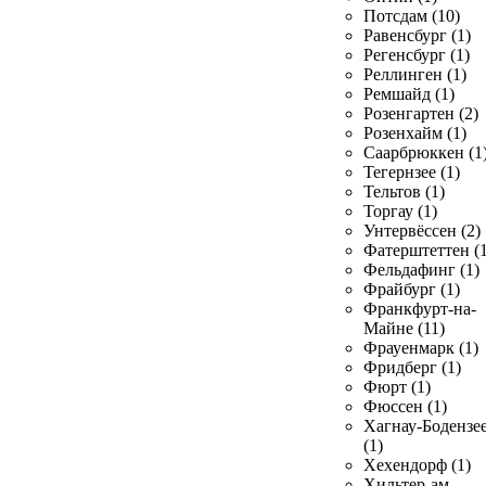
Потсдам (10)
Равенсбург (1)
Регенсбург (1)
Реллинген (1)
Ремшайд (1)
Розенгартен (2)
Розенхайм (1)
Саарбрюккен (1
Тегернзее (1)
Тельтов (1)
Торгау (1)
Унтервёссен (2)
Фатерштеттен (1
Фельдафинг (1)
Фрайбург (1)
Франкфурт-на-
Майне (11)
Фрауенмарк (1)
Фридберг (1)
Фюрт (1)
Фюссен (1)
Хагнау-Бодензе
(1)
Хехендорф (1)
Хильтер-ам-