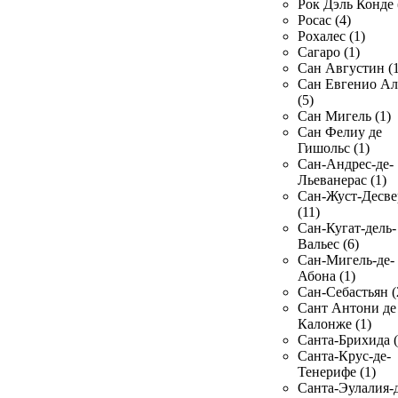
Рок Дэль Конде 
Росас (4)
Рохалес (1)
Сагаро (1)
Сан Августин (1
Сан Евгенио Ал
(5)
Сан Мигель (1)
Сан Фелиу де
Гишольс (1)
Сан-Андрес-де-
Льеванерас (1)
Сан-Жуст-Десве
(11)
Сан-Кугат-дель-
Вальес (6)
Сан-Мигель-де-
Абона (1)
Сан-Себастьян (
Сант Антони де
Калонже (1)
Санта-Брихида (
Санта-Крус-де-
Тенерифе (1)
Санта-Эулалия-д