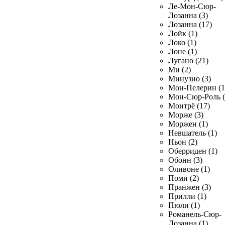
Ле-Мон-Сюр-
Лозанна (3)
Лозанна (17)
Лойк (1)
Локо (1)
Лоне (1)
Лугано (21)
Ми (2)
Минузио (3)
Мон-Пелерин (1
Мон-Сюр-Роль (
Монтрё (17)
Морже (3)
Моржен (1)
Невшатель (1)
Ньон (2)
Оберриден (1)
Обонн (3)
Оливоне (1)
Поми (2)
Пранжен (3)
Прилли (1)
Пюли (1)
Романель-Сюр-
Лозанна (1)