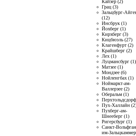
Кайзер (2)
Грац (3)
Зальцбург-Айге
(12)
Инсбрук (1)
Йохберг (1)
Кирхберг (3)
Кицбюэль (27)
Клагенфурт (2)
Крайшберг (2)
Лех (1)
Луцмансбург (1)
Матзее (1)
Мондзее (6)
Нойленгбах (1)
Ноймаркт-ам-
Валлерзее (2)
Оберальм (1)
Перхтольдсдорф
Пух-Халлайн (2
Пухберг-ам-
Шнееберг (1)
Ригерсбург (1)
Санкт-Вольфган
им-Зальцкаммер