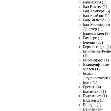
Бабенсхам (1)
Бад Висзее (1)
Бад Хомбург (5)
Бад-Брайзиг (1)
Бад-Вильснак (1
Бад-Мюндер-ам
Дайстер (1)
Баден-Баден (8)
Бамберг (1)
Берлин (53)
Берхтесгаден (1)
Бинген-на-Рейн
(1)
Биссендорф (1)
Бланкенфельде-
Малов (1)
Бодман-
Людвигсхафен (
Бонн (1)
Бремен (4)
Бризеланг (1)
Буденхайм (1)
Бухгольц (1)
Вайден (1)
Ванген-им-