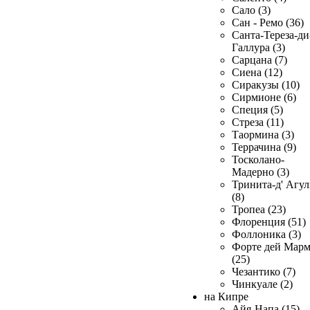
Сало (3)
Сан - Ремо (36)
Санта-Тереза-ди
Галлура (3)
Сарцана (7)
Сиена (12)
Сиракузы (10)
Сирмионе (6)
Специя (5)
Стреза (11)
Таормина (3)
Террачина (9)
Тосколано-
Мадерно (3)
Тринита-д' Агул
(8)
Тропеа (23)
Флоренция (51)
Фоллоника (3)
Форте дей Мар
(25)
Чезантико (7)
Чинкуале (2)
на Кипре
Айя-Напа (15)