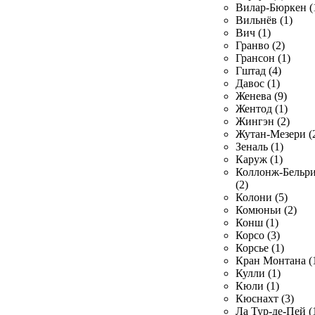
Вилар-Бюркен (
Вильнёв (1)
Вич (1)
Гранво (2)
Грансон (1)
Гштад (4)
Давос (1)
Женева (9)
Жентод (1)
Жингэн (2)
Жутан-Мезери (
Зеналь (1)
Каруж (1)
Коллонж-Бельр
(2)
Колони (5)
Комюньи (2)
Конш (1)
Корсо (3)
Корсье (1)
Кран Монтана (
Кулли (1)
Кюли (1)
Кюснахт (3)
Ла Тур-де-Пей (