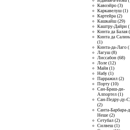
Иданья-а-Нова (
Кавоэйро (3)
Каркавелуш (1)
Картейра (2)
Кашкайш (29)
Каштру-Дайри (
Кинта да Балая (
Кинта да Салин
(1)
Кинта-да-Лаго (
Лагуш (8)
Лиссабон (68)
Лоле (12)
Майя (1)
Набу (1)
Парражил (2)
Порту (10)
Сан-Браш-ди-
Алпортел (1)
Сан-Педру-ду-С
(2)
Санта-Барбара-д
Неше (2)
Сетубал (2)
Силвеш (1)