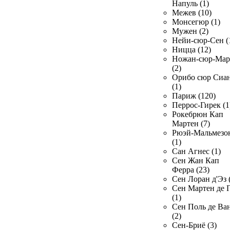
Напуль (1)
Межев (10)
Монсегюр (1)
Мужен (2)
Нейи-сюр-Сен (
Ницца (12)
Ножан-сюр-Ма
(2)
Орибо сюр Сиа
(1)
Париж (120)
Перрос-Гирек (1
Рокебрюн Кап
Мартен (7)
Рюэй-Мальмезо
(1)
Сан Агнес (1)
Сен Жан Кап
Ферра (23)
Сен Лоран д'Эз 
Сен Мартен де 
(1)
Сен Поль де Ва
(2)
Сен-Бриё (3)