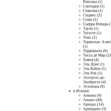
Ронсана (1)
Сантадер (1)
Севилья (1)
Сиджес (2)
Сомо (1)
Сьерра Невада (
Таучо (1)
Тегесте (1)
Тиас (1)
Торвискас Альт
(1)
Торревьеха (6)
Тосса де Мар (2)
Хавея (4)
Эль Дуке (1)
Эль Кабле (1)
Эль Рок (1)
Эсплугес-де-
Льобрегат (4)
Эстепона (9)
в Италии
Анкона (9)
Анцио (40)
Ареццо (14)
Ариццано (3)