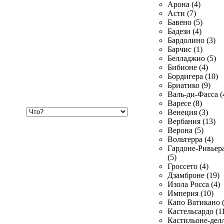
Арона (4)
Асти (7)
Бавено (5)
Бадези (4)
Бардолино (3)
Барчис (1)
Белладжио (5)
Бибионе (4)
Бордигера (10)
Бриатико (9)
Валь-ди-Фасса (
Варесе (8)
Хочу
Венеция (3)
купить
Вербания (13)
Верона (5)
Вольтерра (4)
Гардоне-Ривьер
(5)
Гроссето (4)
Дзамброне (19)
Изола Росса (4)
Империя (10)
Капо Ватикано (
Кастельсардо (1
Кастильоне-делл