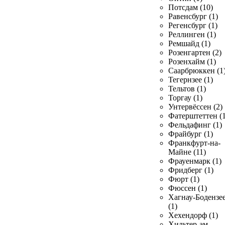
Потсдам (10)
Равенсбург (1)
Регенсбург (1)
Реллинген (1)
Ремшайд (1)
Розенгартен (2)
Розенхайм (1)
Саарбрюккен (1
Тегернзее (1)
Тельтов (1)
Торгау (1)
Унтервёссен (2)
Фатерштеттен (1
Фельдафинг (1)
Фрайбург (1)
Франкфурт-на-
Майне (11)
Фрауенмарк (1)
Фридберг (1)
Фюрт (1)
Фюссен (1)
Хагнау-Бодензе
(1)
Хехендорф (1)
Хильтер-ам-