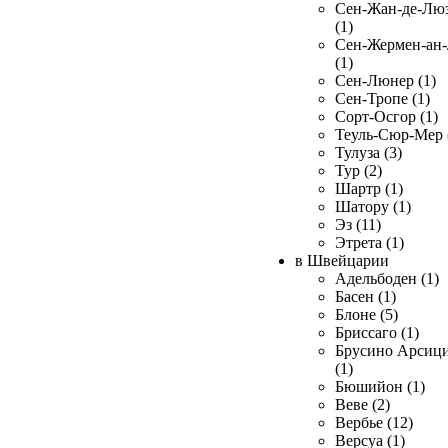
Сен-Жан-де-Лю
(1)
Сен-Жермен-ан
(1)
Сен-Люнер (1)
Сен-Тропе (1)
Сорт-Осгор (1)
Теуль-Сюр-Мер 
Тулуза (3)
Тур (2)
Шартр (1)
Шатору (1)
Эз (11)
Этрета (1)
в Швейцарии
Адельбоден (1)
Басен (1)
Блоне (5)
Бриссаго (1)
Брусино Арсиц
(1)
Бюшийон (1)
Веве (2)
Вербье (12)
Версуа (1)