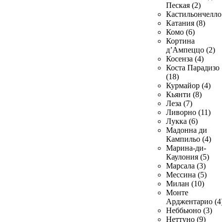
Пеская (2)
Кастильончелло 
Катания (8)
Комо (6)
Кортина
д’Ампеццо (2)
Косенза (4)
Коста Парадизо
(18)
Курмайор (4)
Кьянти (8)
Леза (7)
Ливорно (11)
Лукка (6)
Мадонна ди
Кампильо (4)
Марина-ди-
Каулония (5)
Марсала (3)
Мессина (5)
Милан (10)
Монте
Арджентарио (4
Неббьюно (3)
Неттуно (9)