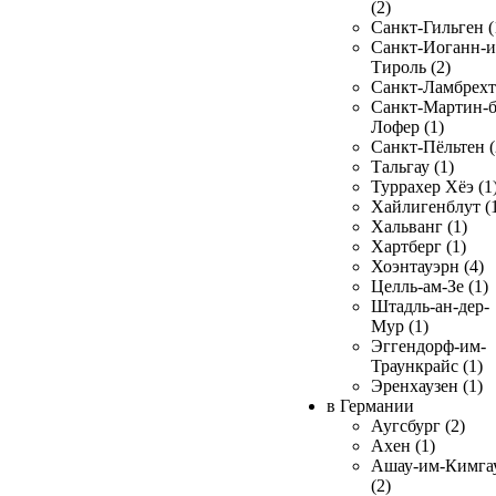
(2)
Санкт-Гильген (
Санкт-Иоганн-и
Тироль (2)
Санкт-Ламбрехт 
Санкт-Мартин-б
Лофер (1)
Санкт-Пёльтен (
Тальгау (1)
Туррахер Хёэ (1
Хайлигенблут (
Хальванг (1)
Хартберг (1)
Хоэнтауэрн (4)
Целль-ам-Зе (1)
Штадль-ан-дер-
Мур (1)
Эггендорф-им-
Траункрайс (1)
Эренхаузен (1)
в Германии
Аугсбург (2)
Ахен (1)
Ашау-им-Кимга
(2)