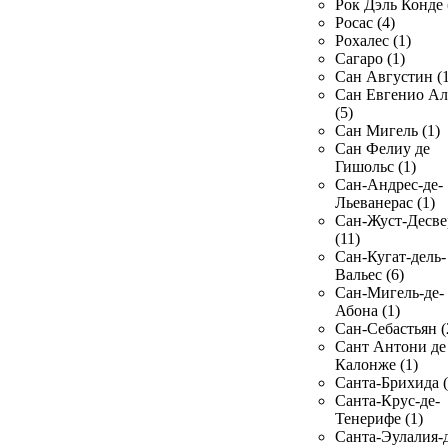
Рок Дэль Конде 
Росас (4)
Рохалес (1)
Сагаро (1)
Сан Августин (1
Сан Евгенио Ал
(5)
Сан Мигель (1)
Сан Фелиу де
Гишольс (1)
Сан-Андрес-де-
Льеванерас (1)
Сан-Жуст-Десве
(11)
Сан-Кугат-дель-
Вальес (6)
Сан-Мигель-де-
Абона (1)
Сан-Себастьян (
Сант Антони де
Калонже (1)
Санта-Брихида (
Санта-Крус-де-
Тенерифе (1)
Санта-Эулалия-д