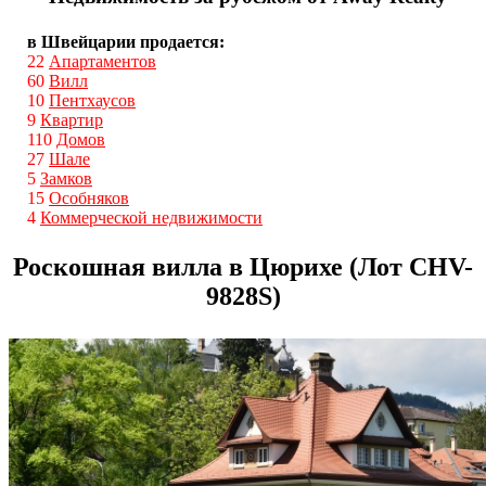
в Швейцарии продается:
22
Апартаментов
60
Вилл
10
Пентхаусов
9
Квартир
110
Домов
27
Шале
5
Замков
15
Особняков
4
Коммерческой недвижимости
Роскошная вилла в Цюрихе (Лот CHV-
9828S)