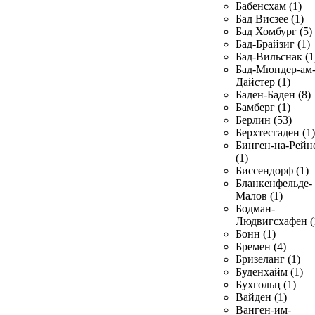
Бабенсхам (1)
Бад Висзее (1)
Бад Хомбург (5)
Бад-Брайзиг (1)
Бад-Вильснак (1
Бад-Мюндер-ам
Дайстер (1)
Баден-Баден (8)
Бамберг (1)
Берлин (53)
Берхтесгаден (1)
Бинген-на-Рейн
(1)
Биссендорф (1)
Бланкенфельде-
Малов (1)
Бодман-
Людвигсхафен (
Бонн (1)
Бремен (4)
Бризеланг (1)
Буденхайм (1)
Бухгольц (1)
Вайден (1)
Ванген-им-