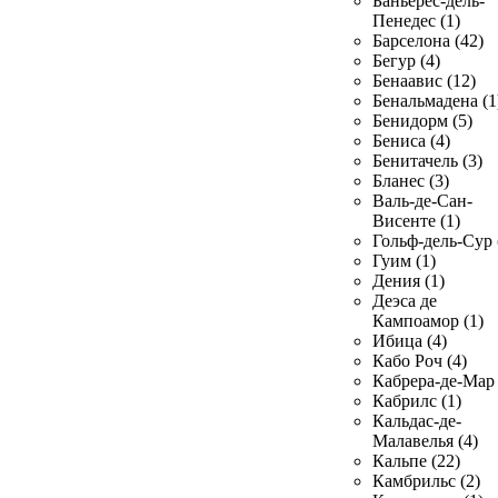
Баньерес-дель-
Пенедес (1)
Барселона (42)
Бегур (4)
Бенаавис (12)
Бенальмадена (1
Бенидорм (5)
Бениса (4)
Бенитачель (3)
Бланес (3)
Валь-де-Сан-
Висенте (1)
Гольф-дель-Сур 
Гуим (1)
Дения (1)
Деэса де
Кампоамор (1)
Ибица (4)
Кабо Роч (4)
Кабрера-де-Мар 
Кабрилс (1)
Кальдас-де-
Малавелья (4)
Кальпе (22)
Камбрильс (2)