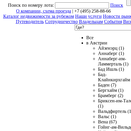
Поиск по номеру лота:
Поиск
О компании, схема проезда
| +7 (495) 258-88-66
Каталог недвижимости за рубежом
Наши услуги
Новости рын
Путеводитель
Сотрудничество
Владельцам
События
Виз
Все
в Австрии
Айзенэрц (1)
Аннаберг (1)
Аннаберг-им-
Ламмерталь (1)
Бад Ишль (1)
Бад-
Клайнкирхгайм 
Баден (7)
Бергхайм (1)
Брамберг (2)
Бриксен-им-Тал
(1)
Вальдфиртель (1
Вальс (1)
Вена (67)
Гойнг-ам-Вильд