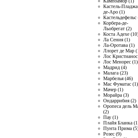
Кампоамор (1)
Кастель-Пладжа
де-Аро (1)
Кастельдефельс 
Корбера-де-
Льобрегат (2)
Коста Адехе (10
Ла Сения (1)
Ла-Оротава (1)
Ллорет де Мар (
Лос Кристианос 
Лос Менорес (1)
Мадрид (4)
Малага (23)
Марбелья (46)
Мас Фуматас (1)
Мачер (1)
Морайра (3)
Ондаррибия (2)
Оропеса дель М
(2)
Пау (1)
Плайя Бланка (1
Пунта Прима (5
Розес (9)