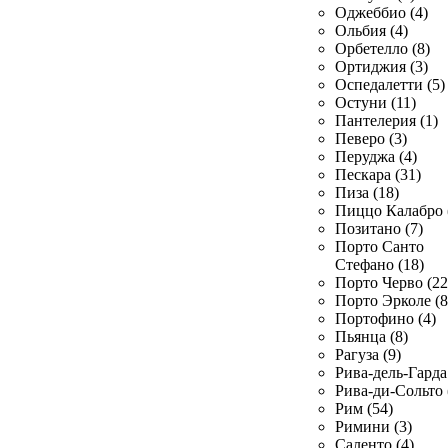
Оджеббио (4)
Ольбия (4)
Орбетелло (8)
Ортиджия (3)
Оспедалетти (5)
Остуни (11)
Пантелерия (1)
Певеро (3)
Перуджа (4)
Пескара (31)
Пиза (18)
Пиццо Калабро 
Позитано (7)
Порто Санто
Стефано (18)
Порто Черво (22
Порто Эрколе (8
Портофино (4)
Пьянца (8)
Рагуза (9)
Рива-дель-Гарда 
Рива-ди-Сольто 
Рим (54)
Римини (3)
Саленто (4)