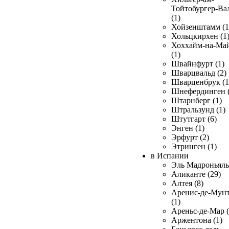
Тойтобургер-Ва
(1)
Хойзенштамм (1
Хольцкирхен (1
Хоххайм-на-Ма
(1)
Швайнфурт (1)
Шварцвальд (2)
Шварценбрук (1
Шнефердинген (
Штарнберг (1)
Штральзунд (1)
Штутгарт (6)
Энген (1)
Эрфурт (2)
Этринген (1)
в Испании
Эль Мадроньяль 
Аликанте (29)
Алтея (8)
Аренис-де-Мун
(1)
Ареньс-де-Мар (
Аржентона (1)