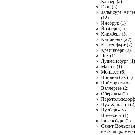
Кайзер (2)
Грац (3)
Зальцбург-Айге
(12)
Инсбрук (1)
Йохберг (1)
Кирхберг (3)
Кицбюэль (27)
Клагенфурт (2)
Крайшберг (2)
Лех (1)
Луцмансбург (1)
Матзее (1)
Мондзее (6)
Нойленгбах (1)
Ноймаркт-ам-
Валлерзее (2)
Оберальм (1)
Перхтольдсдорф
Пух-Халлайн (2
Пухберг-ам-
Шнееберг (1)
Ригерсбург (1)
Санкт-Вольфган
им-Зальцкаммер