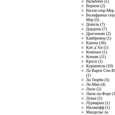
Вальбонн (1)
Вернон (2)
Вилле-сюр-Мер 
Вильфранш сюр
Мер (5)
Довиль (7)
Дордонь (7)
Драгиньян (2)
Камбремер (1)
Канны (36)
Кап д`Аи (1)
Компьен (1)
Коньяк (11)
Кроси (1)
Куршевель (10)
Ла Варен Сен-И
(1)
Ла Тюрби (5)
Ле-Ман (4)
Лион (2)
Лион-ла-Форе (1
Лувье (1)
Лурмарин (1)
Малакофф (1)
Манделье ла