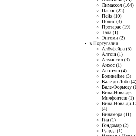
Лимассол (164)
Пафос (25)
Пейя (10)
Полис (3)
Протарас (19)
Тала (1)
Энгоми (2)
в Португалии
Албуфейра (5)
Алгош (1)
Алмансил (3)
Анхос (1)
Асотеяш (4)
Боликейме (3)
Вале до Лобо (4
Вале-Формозу (
Вила-Нова-де-
Милфонтеш (1)
Вила-Нова-ди-Г
(4)
Виламора (11)
Гиа (1)
Гондомар (2)
Гуарда (1)