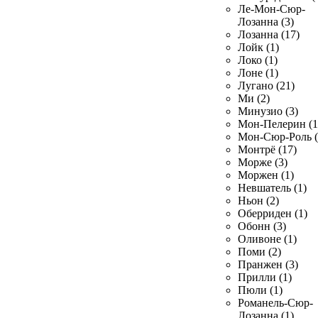
Ле-Мон-Сюр-
Лозанна (3)
Лозанна (17)
Лойк (1)
Локо (1)
Лоне (1)
Лугано (21)
Ми (2)
Минузио (3)
Мон-Пелерин (1
Мон-Сюр-Роль (
Монтрё (17)
Морже (3)
Моржен (1)
Невшатель (1)
Ньон (2)
Оберриден (1)
Обонн (3)
Оливоне (1)
Поми (2)
Пранжен (3)
Прилли (1)
Пюли (1)
Романель-Сюр-
Лозанна (1)