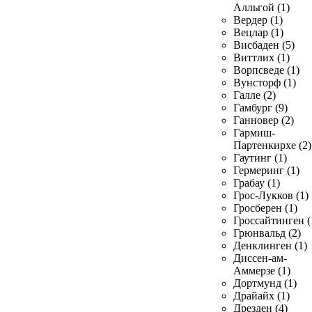
Алльгой (1)
Вердер (1)
Вецлар (1)
Висбаден (5)
Виттлих (1)
Ворпсведе (1)
Вунсторф (1)
Галле (2)
Гамбург (9)
Ганновер (2)
Гармиш-
Партенкирхе (2)
Гаутинг (1)
Гермеринг (1)
Грабау (1)
Грос-Лукков (1)
Гросберен (1)
Гроссайтинген (
Грюнвальд (2)
Денклинген (1)
Диссен-ам-
Аммерзе (1)
Дортмунд (1)
Драйайх (1)
Дрезден (4)