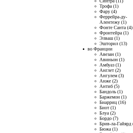
Синтра (11)
Трофа (1)
Фару (4)
Феррейра-ду-
Алентежу (1)
Фонте Санта (4)
Фронтейра (1)
Элваш (1)
Эшторил (13)
во Франции
Авезан (1)
Авиньон (1)
Амбуаз (1)
Англет (2)
Ангулем (3)
Анже (2)
Антиб (5)
Бандоль (1)
Баржемон (1)
Биарриц (16)
Биот (1)
Блуа (2)
Бордо (7)
Брив-ла-Гайярд 
Бюжа (1)