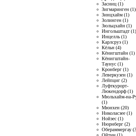
Засниц (1)
Зигмаринген (1)
Зинцхайм (1)
Золинген (1)
Зюльцхайн (1)
Ингольштадт (1
Инцелль (1)
Карлсруэ (1)
Кёльн (4)
Кёнигштайн (1)
Кёнигштайн-
Таунус (1)
Кронберг (1)
Леверкузен (1)
Лейпциг (2)
Луфткурорт-
Люкендорф (1)
Мюльхайм-на-Р
(1)
Мюнхен (20)
Николасзее (1)
Нойзес (1)
Нюрнберг (2)
Обераммергау (3
Ойтин (1)