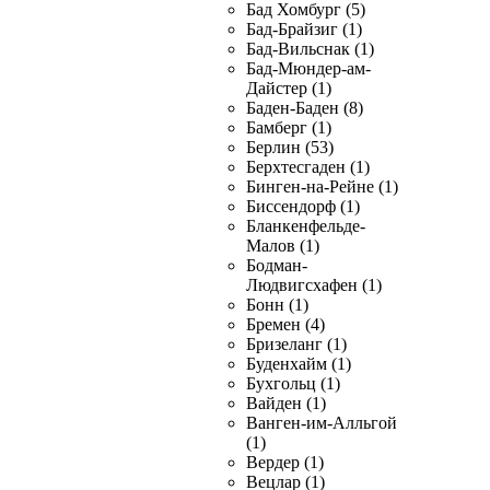
Бад Хомбург (5)
Бад-Брайзиг (1)
Бад-Вильснак (1)
Бад-Мюндер-ам-
Дайстер (1)
Баден-Баден (8)
Бамберг (1)
Берлин (53)
Берхтесгаден (1)
Бинген-на-Рейне (1)
Биссендорф (1)
Бланкенфельде-
Малов (1)
Бодман-
Людвигсхафен (1)
Бонн (1)
Бремен (4)
Бризеланг (1)
Буденхайм (1)
Бухгольц (1)
Вайден (1)
Ванген-им-Алльгой
(1)
Вердер (1)
Вецлар (1)