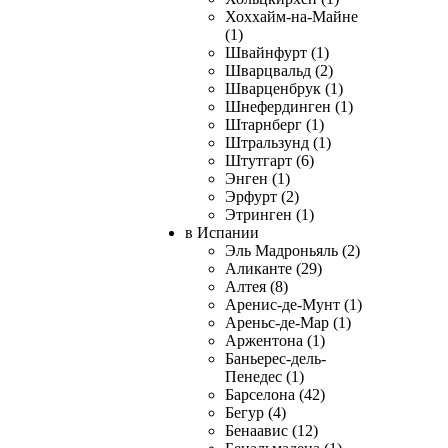
Хоххайм-на-Майне
(1)
Швайнфурт (1)
Шварцвальд (2)
Шварценбрук (1)
Шнефердинген (1)
Штарнберг (1)
Штральзунд (1)
Штутгарт (6)
Энген (1)
Эрфурт (2)
Этринген (1)
в Испании
Эль Мадроньяль (2)
Аликанте (29)
Алтея (8)
Аренис-де-Мунт (1)
Ареньс-де-Мар (1)
Аржентона (1)
Баньерес-дель-
Пенедес (1)
Барселона (42)
Бегур (4)
Бенаавис (12)