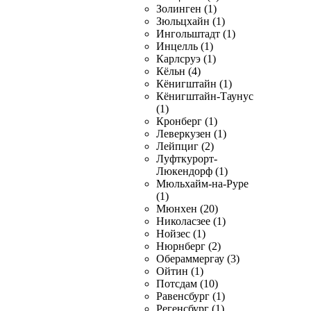
Золинген (1)
Зюльцхайн (1)
Ингольштадт (1)
Инцелль (1)
Карлсруэ (1)
Кёльн (4)
Кёнигштайн (1)
Кёнигштайн-Таунус
(1)
Кронберг (1)
Леверкузен (1)
Лейпциг (2)
Луфткурорт-
Люкендорф (1)
Мюльхайм-на-Руре
(1)
Мюнхен (20)
Николасзее (1)
Нойзес (1)
Нюрнберг (2)
Обераммергау (3)
Ойтин (1)
Потсдам (10)
Равенсбург (1)
Регенсбург (1)