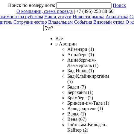
Поиск по номеру лота:
Поиск
О компании, схема проезда
| +7 (495) 258-88-66
ижимости за рубежом
Наши услуги
Новости рынка
Аналитика
Ст
дитель
Сотрудничество
Владельцам
События
Визовый отдел
О к
Все
в Австрии
Айзенэрц (1)
Аннаберг (1)
Аннаберг-им-
Ламмерталь (1)
Бад Ишль (1)
Бад-Клайнкирхгайм
(5)
Баден (7)
Бергхайм (1)
Брамберг (2)
Бриксен-им-Тале (1)
Вальдфиртель (1)
Вальс (1)
Вена (67)
Гойнг-ам-Вильден-
Кайзер (2)