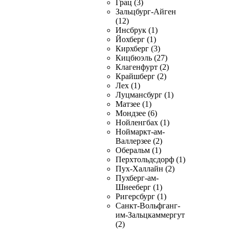
Грац (3)
Зальцбург-Айген
(12)
Инсбрук (1)
Йохберг (1)
Кирхберг (3)
Кицбюэль (27)
Клагенфурт (2)
Крайшберг (2)
Лех (1)
Луцмансбург (1)
Матзее (1)
Мондзее (6)
Нойленгбах (1)
Ноймаркт-ам-
Валлерзее (2)
Оберальм (1)
Перхтольдсдорф (1)
Пух-Халлайн (2)
Пухберг-ам-
Шнееберг (1)
Ригерсбург (1)
Санкт-Вольфганг-
им-Зальцкаммергут
(2)