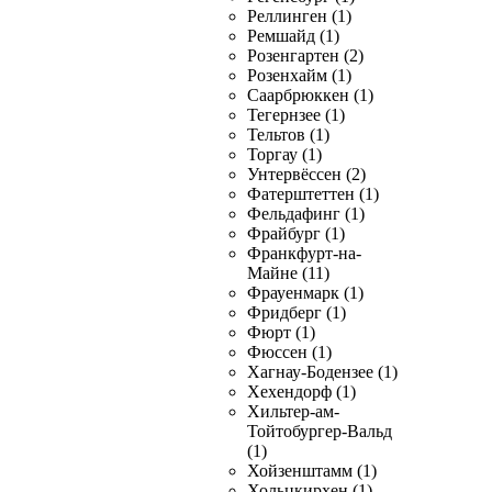
Реллинген (1)
Ремшайд (1)
Розенгартен (2)
Розенхайм (1)
Саарбрюккен (1)
Тегернзее (1)
Тельтов (1)
Торгау (1)
Унтервёссен (2)
Фатерштеттен (1)
Фельдафинг (1)
Фрайбург (1)
Франкфурт-на-
Майне (11)
Фрауенмарк (1)
Фридберг (1)
Фюрт (1)
Фюссен (1)
Хагнау-Бодензее (1)
Хехендорф (1)
Хильтер-ам-
Тойтобургер-Вальд
(1)
Хойзенштамм (1)
Хольцкирхен (1)