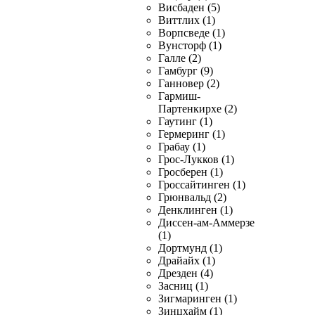
Висбаден (5)
Виттлих (1)
Ворпсведе (1)
Вунсторф (1)
Галле (2)
Гамбург (9)
Ганновер (2)
Гармиш-
Партенкирхе (2)
Гаутинг (1)
Гермеринг (1)
Грабау (1)
Грос-Лукков (1)
Гросберен (1)
Гроссайтинген (1)
Грюнвальд (2)
Денклинген (1)
Диссен-ам-Аммерзе
(1)
Дортмунд (1)
Драйайх (1)
Дрезден (4)
Засниц (1)
Зигмаринген (1)
Зинцхайм (1)