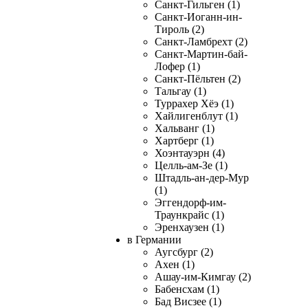
Санкт-Гильген (1)
Санкт-Иоганн-ин-
Тироль (2)
Санкт-Ламбрехт (2)
Санкт-Мартин-бай-
Лофер (1)
Санкт-Пёльтен (2)
Тальгау (1)
Туррахер Хёэ (1)
Хайлигенблут (1)
Хальванг (1)
Хартберг (1)
Хоэнтауэрн (4)
Целль-ам-Зе (1)
Штадль-ан-дер-Мур
(1)
Эггендорф-им-
Траункрайс (1)
Эренхаузен (1)
в Германии
Аугсбург (2)
Ахен (1)
Ашау-им-Кимгау (2)
Бабенсхам (1)
Бад Висзее (1)