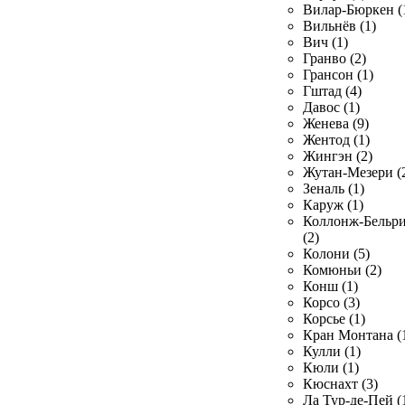
Вилар-Бюркен (
Вильнёв (1)
Вич (1)
Гранво (2)
Грансон (1)
Гштад (4)
Давос (1)
Женева (9)
Жентод (1)
Жингэн (2)
Жутан-Мезери (
Зеналь (1)
Каруж (1)
Коллонж-Бельр
(2)
Колони (5)
Комюньи (2)
Конш (1)
Корсо (3)
Корсье (1)
Кран Монтана (
Кулли (1)
Кюли (1)
Кюснахт (3)
Ла Тур-де-Пей (