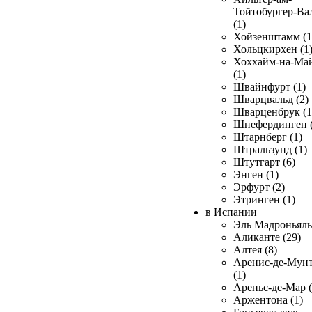
Тойтобургер-Ва
(1)
Хойзенштамм (1
Хольцкирхен (1
Хоххайм-на-Ма
(1)
Швайнфурт (1)
Шварцвальд (2)
Шварценбрук (1
Шнефердинген (
Штарнберг (1)
Штральзунд (1)
Штутгарт (6)
Энген (1)
Эрфурт (2)
Этринген (1)
в Испании
Эль Мадроньяль 
Аликанте (29)
Алтея (8)
Аренис-де-Мун
(1)
Ареньс-де-Мар (
Аржентона (1)