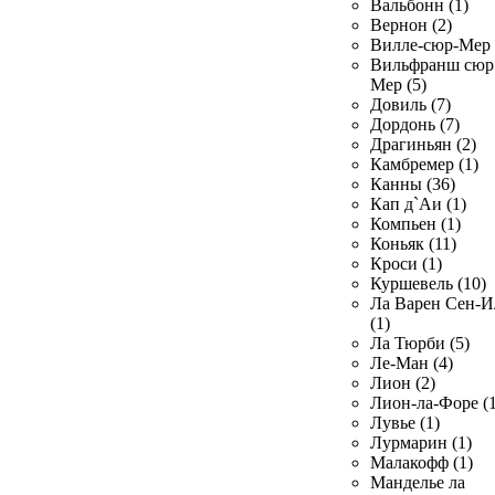
Вальбонн (1)
Вернон (2)
Вилле-сюр-Мер 
Вильфранш сюр
Мер (5)
Довиль (7)
Дордонь (7)
Драгиньян (2)
Камбремер (1)
Канны (36)
Кап д`Аи (1)
Компьен (1)
Коньяк (11)
Кроси (1)
Куршевель (10)
Ла Варен Сен-И
(1)
Ла Тюрби (5)
Ле-Ман (4)
Лион (2)
Лион-ла-Форе (1
Лувье (1)
Лурмарин (1)
Малакофф (1)
Манделье ла