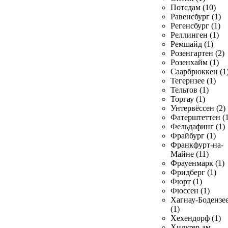
Потсдам (10)
Равенсбург (1)
Регенсбург (1)
Реллинген (1)
Ремшайд (1)
Розенгартен (2)
Розенхайм (1)
Саарбрюккен (1
Тегернзее (1)
Тельтов (1)
Торгау (1)
Унтервёссен (2)
Фатерштеттен (1
Фельдафинг (1)
Фрайбург (1)
Франкфурт-на-
Майне (11)
Фрауенмарк (1)
Фридберг (1)
Фюрт (1)
Фюссен (1)
Хагнау-Бодензе
(1)
Хехендорф (1)
Хильтер-ам-