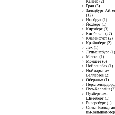
Кайзер (2)
Грац (3)
Зальцбург-Айге
(12)
Инсбрук (1)
Йохберг (1)
Кирхберг (3)
Кицбюэль (27)
Клагенфурт (2)
Крайшберг (2)
Лех (1)
Луцмансбург (1)
Матзее (1)
Мондзее (6)
Нойленгбах (1)
Ноймаркт-ам-
Валлерзее (2)
Оберальм (1)
Перхтольдсдорф
Пух-Халлайн (2
Пухберг-ам-
Шнееберг (1)
Ригерсбург (1)
Санкт-Вольфган
им-Зальцкаммер