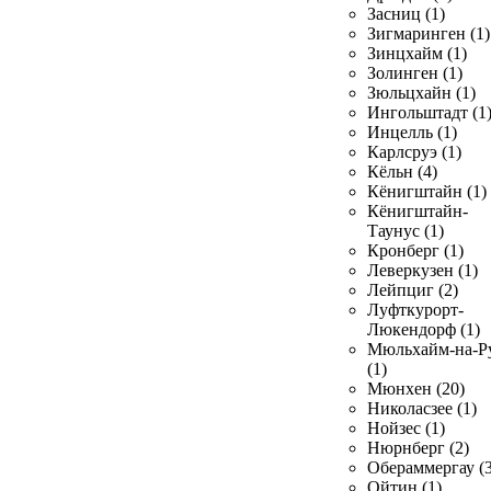
Засниц (1)
Зигмаринген (1)
Зинцхайм (1)
Золинген (1)
Зюльцхайн (1)
Ингольштадт (1
Инцелль (1)
Карлсруэ (1)
Кёльн (4)
Кёнигштайн (1)
Кёнигштайн-
Таунус (1)
Кронберг (1)
Леверкузен (1)
Лейпциг (2)
Луфткурорт-
Люкендорф (1)
Мюльхайм-на-Р
(1)
Мюнхен (20)
Николасзее (1)
Нойзес (1)
Нюрнберг (2)
Обераммергау (3
Ойтин (1)