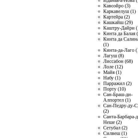
Иданья-а-Нова (
Кавоэйро (3)
Каркавелуш (1)
Картейра (2)
Кашкайш (29)
Каштру-Дайри (
Кинта да Балая (
Кинта да Салин
(1)
Кинта-да-Лаго (
Лагуш (8)
Лиссабон (68)
Лоле (12)
Майя (1)
Набу (1)
Парражил (2)
Порту (10)
Сан-Браш-ди-
Алпортел (1)
Сан-Педру-ду-С
(2)
Санта-Барбара-д
Неше (2)
Сетубал (2)
Силвеш (1)