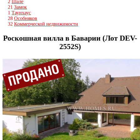
2
Шале
21
Замок
1
Таунхаус
28
Особняков
32
Коммерческой недвижимости
Роскошная вилла в Баварии (Лот DEV-
2552S)