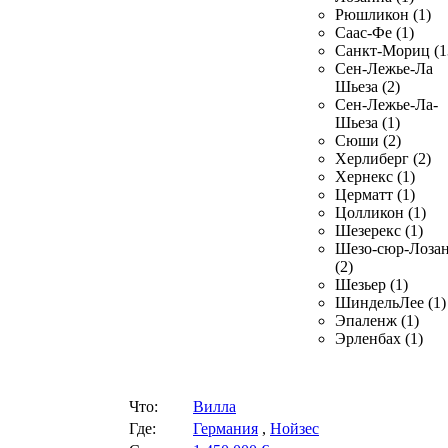
Рюшликон (1)
Саас-Фе (1)
Санкт-Мориц (1
Сен-Лежье-Ла
Шьеза (2)
Сен-Лежье-Ла-
Шьеза (1)
Сюши (2)
Херлиберг (2)
Хернекс (1)
Церматт (1)
Цолликон (1)
Шезерекс (1)
Шезо-сюр-Лоза
(2)
Шезьер (1)
ШиндельЛее (1)
Эпаленж (1)
Эрленбах (1)
Что:
Вилла
Где:
Германия
,
Нойзес