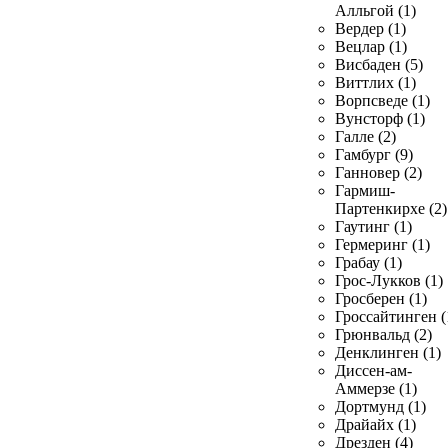
Алльгой (1)
Вердер (1)
Вецлар (1)
Висбаден (5)
Виттлих (1)
Ворпсведе (1)
Вунсторф (1)
Галле (2)
Гамбург (9)
Ганновер (2)
Гармиш-
Партенкирхе (2)
Гаутинг (1)
Гермеринг (1)
Грабау (1)
Грос-Лукков (1)
Гросберен (1)
Гроссайтинген (
Грюнвальд (2)
Денклинген (1)
Диссен-ам-
Аммерзе (1)
Дортмунд (1)
Драйайх (1)
Дрезден (4)