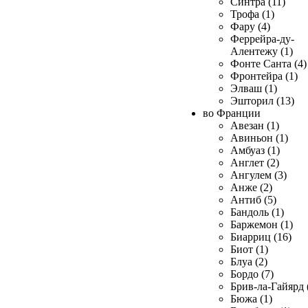
Синтра (11)
Трофа (1)
Фару (4)
Феррейра-ду-
Алентежу (1)
Фонте Санта (4)
Фронтейра (1)
Элваш (1)
Эшторил (13)
во Франции
Авезан (1)
Авиньон (1)
Амбуаз (1)
Англет (2)
Ангулем (3)
Анже (2)
Антиб (5)
Бандоль (1)
Баржемон (1)
Биарриц (16)
Биот (1)
Блуа (2)
Бордо (7)
Брив-ла-Гайярд 
Бюжа (1)