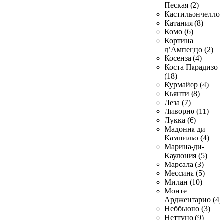
Пеская (2)
Кастильончелло 
Катания (8)
Комо (6)
Кортина
д’Ампеццо (2)
Косенза (4)
Коста Парадизо
(18)
Курмайор (4)
Кьянти (8)
Леза (7)
Ливорно (11)
Лукка (6)
Мадонна ди
Кампильо (4)
Марина-ди-
Каулония (5)
Марсала (3)
Мессина (5)
Милан (10)
Монте
Арджентарио (4
Неббьюно (3)
Неттуно (9)