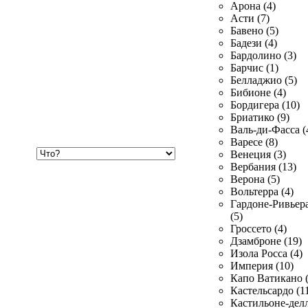
Арона (4)
Асти (7)
Бавено (5)
Бадези (4)
Бардолино (3)
Барчис (1)
Белладжио (5)
Бибионе (4)
Бордигера (10)
Бриатико (9)
Валь-ди-Фасса (
Варесе (8)
Хочу
Венеция (3)
купить
Вербания (13)
Верона (5)
Вольтерра (4)
Гардоне-Ривьер
(5)
Гроссето (4)
Дзамброне (19)
Изола Росса (4)
Империя (10)
Капо Ватикано (
Кастельсардо (1
Кастильоне-делл