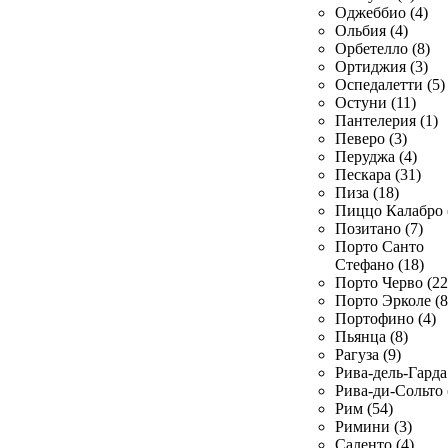
Оджеббио (4)
Ольбия (4)
Орбетелло (8)
Ортиджия (3)
Оспедалетти (5)
Остуни (11)
Пантелерия (1)
Певеро (3)
Перуджа (4)
Пескара (31)
Пиза (18)
Пиццо Калабро 
Позитано (7)
Порто Санто
Стефано (18)
Порто Черво (22
Порто Эрколе (8
Портофино (4)
Пьянца (8)
Рагуза (9)
Рива-дель-Гарда 
Рива-ди-Сольто 
Рим (54)
Римини (3)
Саленто (4)