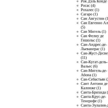
Рок Дэль Конде 
Росас (4)
Рохалес (1)
Сагаро (1)
Сан Августин (1
Сан Евгенио Ал
(5)
Сан Мигель (1)
Сан Фелиу де
Гишольс (1)
Сан-Андрес-де-
Льеванерас (1)
Сан-Жуст-Десве
(11)
Сан-Кугат-дель-
Вальес (6)
Сан-Мигель-де-
Абона (1)
Сан-Себастьян (
Сант Антони де
Калонже (1)
Санта-Брихида (
Санта-Крус-де-
Тенерифе (1)
Санта-Эулалия-д