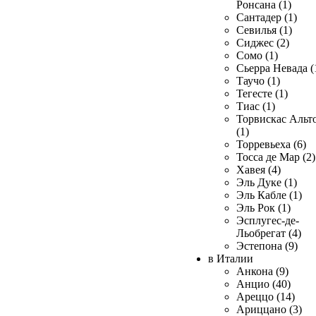
Ронсана (1)
Сантадер (1)
Севилья (1)
Сиджес (2)
Сомо (1)
Сьерра Невада (
Таучо (1)
Тегесте (1)
Тиас (1)
Торвискас Альт
(1)
Торревьеха (6)
Тосса де Мар (2)
Хавея (4)
Эль Дуке (1)
Эль Кабле (1)
Эль Рок (1)
Эсплугес-де-
Льобрегат (4)
Эстепона (9)
в Италии
Анкона (9)
Анцио (40)
Ареццо (14)
Ариццано (3)