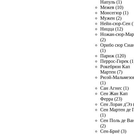
Напуль (1)
Межев (10)
Монсегюр (1)
Мужен (2)
Нейи-сюр-Сен (
Ницца (12)
Ножан-сюр-Ма
(2)
Орибо сюр Сиа
(1)
Париж (120)
Перрос-Гирек (1
Рокебрюн Кап
Мартен (7)
Рюэй-Мальмезо
(1)
Сан Агнес (1)
Сен Жан Кап
Ферра (23)
Сен Лоран д'Эз 
Сен Мартен де 
(1)
Сен Поль де Ва
(2)
Сен-Бриё (3)