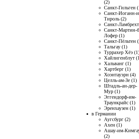
(2)
Санкт-Гильген (
Санкт-Иоганн-и
Тироль (2)
Санкт-Ламбрехт 
Санкт-Мартин-б
Лофер (1)
Санкт-Пёльтен (
Тальгау (1)
Туррахер Хёэ (1
Хайлигенблут (
Хальванг (1)
Хартберг (1)
Хоэнтауэрн (4)
Целль-ам-Зе (1)
Штадль-ан-дер-
Мур (1)
Эггендорф-им-
Траункрайс (1)
Эренхаузен (1)
в Германии
Аугсбург (2)
Ахен (1)
Ашау-им-Кимга
(2)