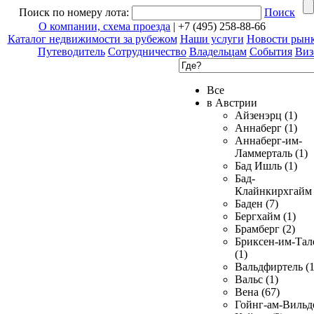
Поиск по номеру лота:
Поиск
О компании, схема проезда
| +7 (495) 258-88-66
Каталог недвижимости за рубежом
Наши услуги
Новости рын
Путеводитель
Сотрудничество
Владельцам
События
Виз
Все
в Австрии
Айзенэрц (1)
Аннаберг (1)
Аннаберг-им-
Ламмерталь (1)
Бад Ишль (1)
Бад-
Клайнкирхгайм 
Баден (7)
Бергхайм (1)
Брамберг (2)
Бриксен-им-Тал
(1)
Вальдфиртель (1
Вальс (1)
Вена (67)
Гойнг-ам-Вильд