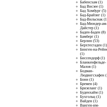
Бабенсхам (1)
Бад Висзее (1)
Бад Хомбург (5)
Бад-Брайзиг (1)
Бад-Вильснак (1
Бад-Мюндер-ам
Дайстер (1)
Баден-Баден (8)
Бамберг (1)
Берлин (53)
Берхтесгаден (1)
Бинген-на-Рейн
(1)
Биссендорф (1)
Бланкенфельде-
Малов (1)
Бодман-
Людвигсхафен (
Бонн (1)
Бремен (4)
Бризеланг (1)
Буденхайм (1)
Бухгольц (1)
Вайден (1)
Ванген-им-