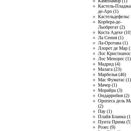
Кампоамор (1)
Кастель-Пладжа
де-Аро (1)
Кастельдефельс 
Корбера-де-
Льобрегат (2)
Коста Адехе (10
Ла Сения (1)
Ла-Оротава (1)
Ллорет де Мар (
Лос Кристианос 
Лос Менорес (1)
Мадрид (4)
Малага (23)
Марбелья (46)
Мас Фуматас (1)
Мачер (1)
Морайра (3)
Ондаррибия (2)
Оропеса дель М
(2)
Пау (1)
Плайя Бланка (1
Пунта Прима (5
Розес (9)