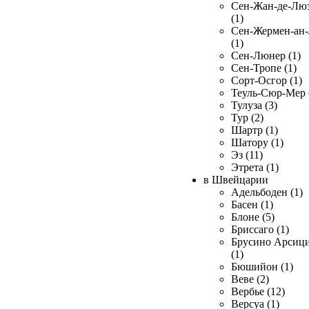
Сен-Жан-де-Лю
(1)
Сен-Жермен-ан
(1)
Сен-Люнер (1)
Сен-Тропе (1)
Сорт-Осгор (1)
Теуль-Сюр-Мер 
Тулуза (3)
Тур (2)
Шартр (1)
Шатору (1)
Эз (11)
Этрета (1)
в Швейцарии
Адельбоден (1)
Басен (1)
Блоне (5)
Бриссаго (1)
Брусино Арсиц
(1)
Бюшийон (1)
Веве (2)
Вербье (12)
Версуа (1)