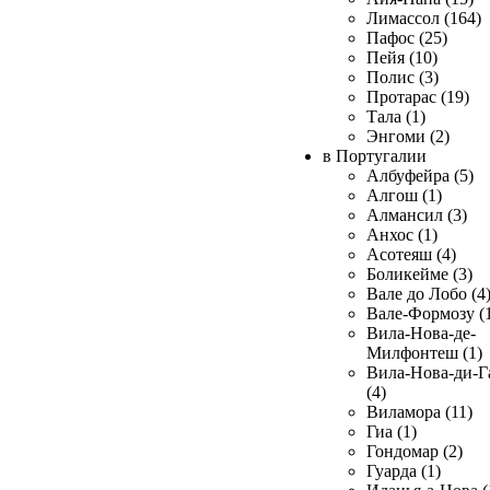
Лимассол (164)
Пафос (25)
Пейя (10)
Полис (3)
Протарас (19)
Тала (1)
Энгоми (2)
в Португалии
Албуфейра (5)
Алгош (1)
Алмансил (3)
Анхос (1)
Асотеяш (4)
Боликейме (3)
Вале до Лобо (4
Вале-Формозу (
Вила-Нова-де-
Милфонтеш (1)
Вила-Нова-ди-Г
(4)
Виламора (11)
Гиа (1)
Гондомар (2)
Гуарда (1)