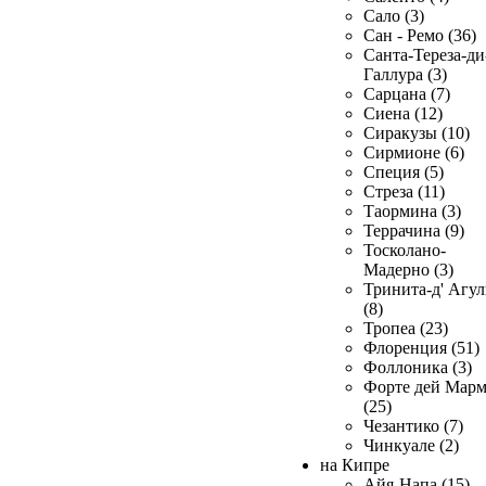
Сало (3)
Сан - Ремо (36)
Санта-Тереза-ди
Галлура (3)
Сарцана (7)
Сиена (12)
Сиракузы (10)
Сирмионе (6)
Специя (5)
Стреза (11)
Таормина (3)
Террачина (9)
Тосколано-
Мадерно (3)
Тринита-д' Агул
(8)
Тропеа (23)
Флоренция (51)
Фоллоника (3)
Форте дей Мар
(25)
Чезантико (7)
Чинкуале (2)
на Кипре
Айя-Напа (15)