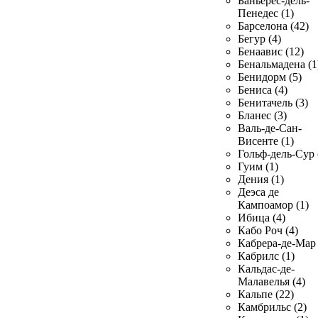
Баньерес-дель-
Пенедес (1)
Барселона (42)
Бегур (4)
Бенаавис (12)
Бенальмадена (1
Бенидорм (5)
Бениса (4)
Бенитачель (3)
Бланес (3)
Валь-де-Сан-
Висенте (1)
Гольф-дель-Сур 
Гуим (1)
Дения (1)
Деэса де
Кампоамор (1)
Ибица (4)
Кабо Роч (4)
Кабрера-де-Мар 
Кабрилс (1)
Кальдас-де-
Малавелья (4)
Кальпе (22)
Камбрильс (2)