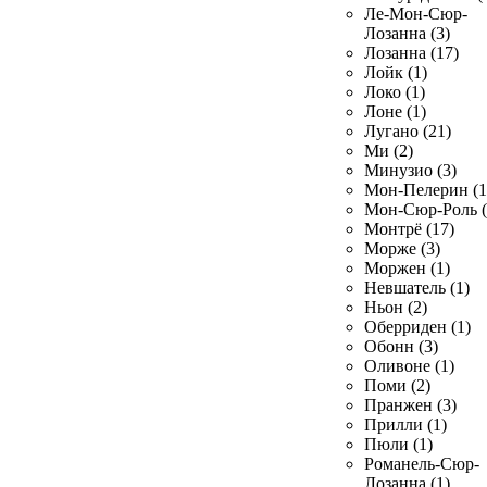
Ле-Мон-Сюр-
Лозанна (3)
Лозанна (17)
Лойк (1)
Локо (1)
Лоне (1)
Лугано (21)
Ми (2)
Минузио (3)
Мон-Пелерин (1
Мон-Сюр-Роль (
Монтрё (17)
Морже (3)
Моржен (1)
Невшатель (1)
Ньон (2)
Оберриден (1)
Обонн (3)
Оливоне (1)
Поми (2)
Пранжен (3)
Прилли (1)
Пюли (1)
Романель-Сюр-
Лозанна (1)