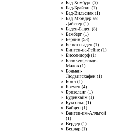
Бад Хомбург (5)
Бад-Брайзиг (1)
Бад-Вильснак (1)
Бад-Мюндер-ам-
Дайстер (1)
Баден-Баден (8)
Бамберг (1)
Берлин (53)
Берхтесгаден (1)
Бинген-на-Рейне (1)
Биссендорф (1)
Бланкенфельде-
Малов (1)
Бодман-
Людвигсхафен (1)
Бонн (1)
Бремен (4)
Бризеланг (1)
Буденхайм (1)
Бухгольц (1)
Вайден (1)
Ванген-им-Алльгой
(1)
Вердер (1)
Вецлар (1)