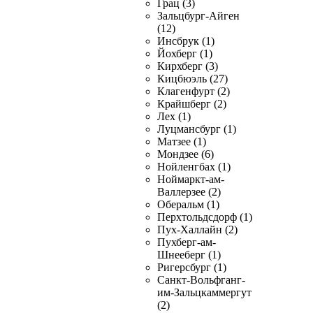
Грац (3)
Зальцбург-Айген
(12)
Инсбрук (1)
Йохберг (1)
Кирхберг (3)
Кицбюэль (27)
Клагенфурт (2)
Крайшберг (2)
Лех (1)
Луцмансбург (1)
Матзее (1)
Мондзее (6)
Нойленгбах (1)
Ноймаркт-ам-
Валлерзее (2)
Оберальм (1)
Перхтольдсдорф (1)
Пух-Халлайн (2)
Пухберг-ам-
Шнееберг (1)
Ригерсбург (1)
Санкт-Вольфганг-
им-Зальцкаммергут
(2)