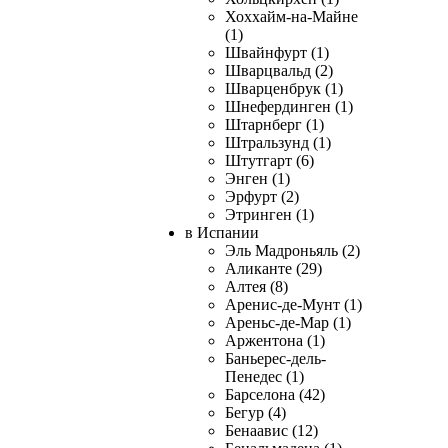
Хоххайм-на-Майне
(1)
Швайнфурт (1)
Шварцвальд (2)
Шварценбрук (1)
Шнефердинген (1)
Штарнберг (1)
Штральзунд (1)
Штутгарт (6)
Энген (1)
Эрфурт (2)
Этринген (1)
в Испании
Эль Мадроньяль (2)
Аликанте (29)
Алтея (8)
Аренис-де-Мунт (1)
Ареньс-де-Мар (1)
Аржентона (1)
Баньерес-дель-
Пенедес (1)
Барселона (42)
Бегур (4)
Бенаавис (12)