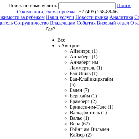
Поиск по номеру лота:
Поиск
О компании, схема проезда
| +7 (495) 258-88-66
ижимости за рубежом
Наши услуги
Новости рынка
Аналитика
Ст
дитель
Сотрудничество
Владельцам
События
Визовый отдел
О к
Все
в Австрии
Айзенэрц (1)
Аннаберг (1)
Аннаберг-им-
Ламмерталь (1)
Бад Ишль (1)
Бад-Клайнкирхгайм
(5)
Баден (7)
Бергхайм (1)
Брамберг (2)
Бриксен-им-Тале (1)
Вальдфиртель (1)
Вальс (1)
Вена (67)
Гойнг-ам-Вильден-
Кайзер (2)