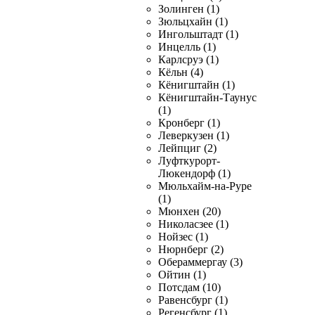
Золинген (1)
Зюльцхайн (1)
Ингольштадт (1)
Инцелль (1)
Карлсруэ (1)
Кёльн (4)
Кёнигштайн (1)
Кёнигштайн-Таунус
(1)
Кронберг (1)
Леверкузен (1)
Лейпциг (2)
Луфткурорт-
Люкендорф (1)
Мюльхайм-на-Руре
(1)
Мюнхен (20)
Николасзее (1)
Нойзес (1)
Нюрнберг (2)
Обераммергау (3)
Ойтин (1)
Потсдам (10)
Равенсбург (1)
Регенсбург (1)