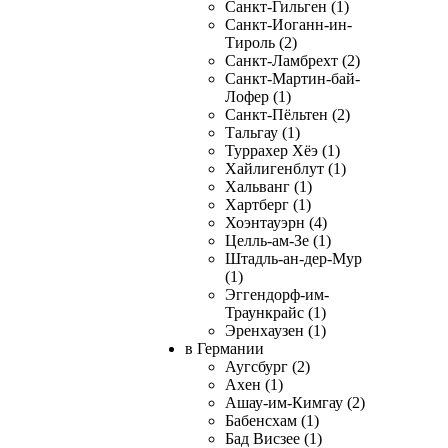
Санкт-Гильген (1)
Санкт-Иоганн-ин-
Тироль (2)
Санкт-Ламбрехт (2)
Санкт-Мартин-бай-
Лофер (1)
Санкт-Пёльтен (2)
Тальгау (1)
Туррахер Хёэ (1)
Хайлигенблут (1)
Хальванг (1)
Хартберг (1)
Хоэнтауэрн (4)
Целль-ам-Зе (1)
Штадль-ан-дер-Мур
(1)
Эггендорф-им-
Траункрайс (1)
Эренхаузен (1)
в Германии
Аугсбург (2)
Ахен (1)
Ашау-им-Кимгау (2)
Бабенсхам (1)
Бад Висзее (1)