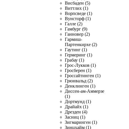
Висбаден (5)
Виттлих (1)
Ворпсведе (1)
Вунсторф (1)
Галле (2)
Гамбург (9)
Ганновер (2)
Гармиш-
Партенкирхе (2)
Гаутинг (1)
Гермеринг (1)
Грабау (1)
Грос-Лукков (1)
Гросберен (1)
Гроссайтинген (1)
Грюнвальд (2)
Денклинген (1)
Диссен-ам-Аммерзе
(1)
Дортмунд (1)
Драйайх (1)
Дрезден (4)
Засниц (1)
Зигмаринген (1)
Зинцхайм (1)