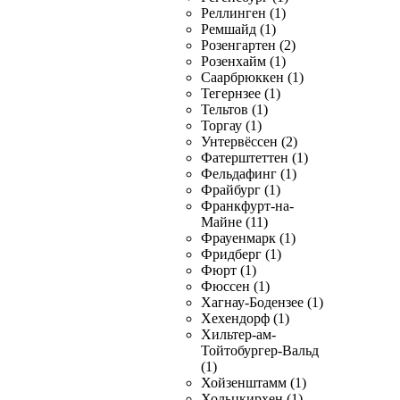
Реллинген (1)
Ремшайд (1)
Розенгартен (2)
Розенхайм (1)
Саарбрюккен (1)
Тегернзее (1)
Тельтов (1)
Торгау (1)
Унтервёссен (2)
Фатерштеттен (1)
Фельдафинг (1)
Фрайбург (1)
Франкфурт-на-
Майне (11)
Фрауенмарк (1)
Фридберг (1)
Фюрт (1)
Фюссен (1)
Хагнау-Бодензее (1)
Хехендорф (1)
Хильтер-ам-
Тойтобургер-Вальд
(1)
Хойзенштамм (1)
Хольцкирхен (1)