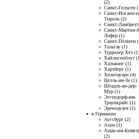
(2)
Санкт-Гильген (
Санкт-Иоганн-и
Тироль (2)
Санкт-Ламбрехт 
Санкт-Мартин-б
Лофер (1)
Санкт-Пёльтен (
Тальгау (1)
Туррахер Хёэ (1
Хайлигенблут (
Хальванг (1)
Хартберг (1)
Хоэнтауэрн (4)
Целль-ам-Зе (1)
Штадль-ан-дер-
Мур (1)
Эггендорф-им-
Траункрайс (1)
Эренхаузен (1)
в Германии
Аугсбург (2)
Ахен (1)
Ашау-им-Кимга
(2)