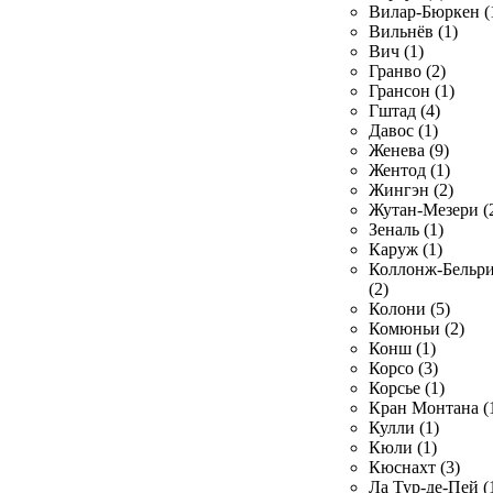
Вилар-Бюркен (
Вильнёв (1)
Вич (1)
Гранво (2)
Грансон (1)
Гштад (4)
Давос (1)
Женева (9)
Жентод (1)
Жингэн (2)
Жутан-Мезери (
Зеналь (1)
Каруж (1)
Коллонж-Бельр
(2)
Колони (5)
Комюньи (2)
Конш (1)
Корсо (3)
Корсье (1)
Кран Монтана (
Кулли (1)
Кюли (1)
Кюснахт (3)
Ла Тур-де-Пей (