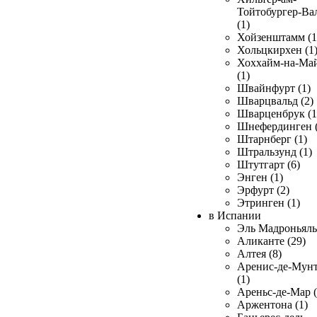
Тойтобургер-Ва
(1)
Хойзенштамм (1
Хольцкирхен (1
Хоххайм-на-Ма
(1)
Швайнфурт (1)
Шварцвальд (2)
Шварценбрук (1
Шнефердинген (
Штарнберг (1)
Штральзунд (1)
Штутгарт (6)
Энген (1)
Эрфурт (2)
Этринген (1)
в Испании
Эль Мадроньяль 
Аликанте (29)
Алтея (8)
Аренис-де-Мун
(1)
Ареньс-де-Мар (
Аржентона (1)