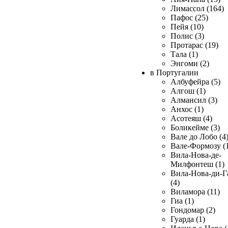
Лимассол (164)
Пафос (25)
Пейя (10)
Полис (3)
Протарас (19)
Тала (1)
Энгоми (2)
в Португалии
Албуфейра (5)
Алгош (1)
Алмансил (3)
Анхос (1)
Асотеяш (4)
Боликейме (3)
Вале до Лобо (4
Вале-Формозу (
Вила-Нова-де-
Милфонтеш (1)
Вила-Нова-ди-Г
(4)
Виламора (11)
Гиа (1)
Гондомар (2)
Гуарда (1)