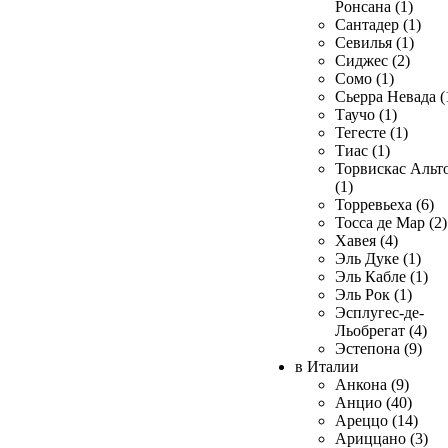
Ронсана (1)
Сантадер (1)
Севилья (1)
Сиджес (2)
Сомо (1)
Сьерра Невада (
Таучо (1)
Тегесте (1)
Тиас (1)
Торвискас Альт
(1)
Торревьеха (6)
Тосса де Мар (2)
Хавея (4)
Эль Дуке (1)
Эль Кабле (1)
Эль Рок (1)
Эсплугес-де-
Льобрегат (4)
Эстепона (9)
в Италии
Анкона (9)
Анцио (40)
Ареццо (14)
Ариццано (3)