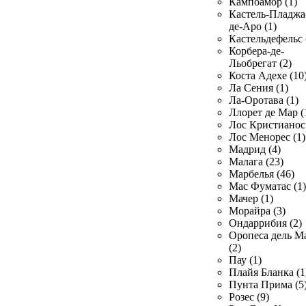
Кампоамор (1)
Кастель-Пладжа
де-Аро (1)
Кастельдефельс 
Корбера-де-
Льобрегат (2)
Коста Адехе (10
Ла Сения (1)
Ла-Оротава (1)
Ллорет де Мар (
Лос Кристианос 
Лос Менорес (1)
Мадрид (4)
Малага (23)
Марбелья (46)
Мас Фуматас (1)
Мачер (1)
Морайра (3)
Ондаррибия (2)
Оропеса дель М
(2)
Пау (1)
Плайя Бланка (1
Пунта Прима (5
Розес (9)