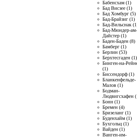
Бабенсхам (1)
Бад Висзее (1)
Бад Хомбург (5)
Бад-Брайзиг (1)
Бад-Вильснак (1
Бад-Мюндер-ам
Дайстер (1)
Баден-Баден (8)
Бамберг (1)
Берлин (53)
Берхтесгаден (1)
Бинген-на-Рейн
(1)
Биссендорф (1)
Бланкенфельде-
Малов (1)
Бодман-
Людвигсхафен (
Бонн (1)
Бремен (4)
Бризеланг (1)
Буденхайм (1)
Бухгольц (1)
Вайден (1)
Ванген-им-