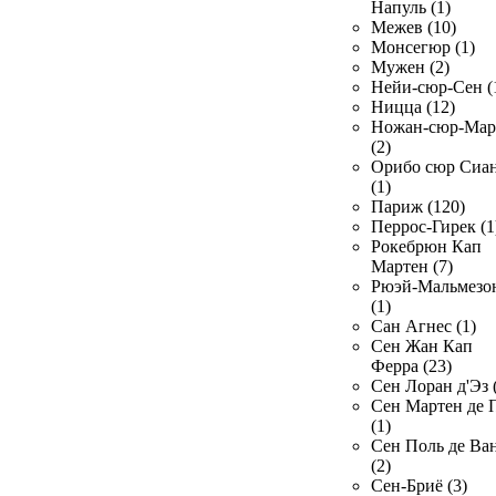
Напуль (1)
Межев (10)
Монсегюр (1)
Мужен (2)
Нейи-сюр-Сен (
Ницца (12)
Ножан-сюр-Ма
(2)
Орибо сюр Сиа
(1)
Париж (120)
Перрос-Гирек (1
Рокебрюн Кап
Мартен (7)
Рюэй-Мальмезо
(1)
Сан Агнес (1)
Сен Жан Кап
Ферра (23)
Сен Лоран д'Эз 
Сен Мартен де 
(1)
Сен Поль де Ва
(2)
Сен-Бриё (3)