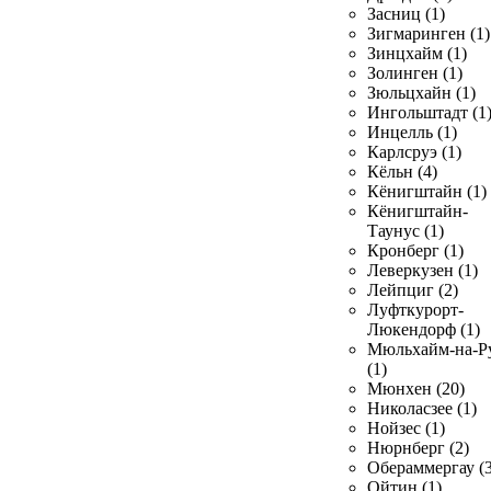
Засниц (1)
Зигмаринген (1)
Зинцхайм (1)
Золинген (1)
Зюльцхайн (1)
Ингольштадт (1
Инцелль (1)
Карлсруэ (1)
Кёльн (4)
Кёнигштайн (1)
Кёнигштайн-
Таунус (1)
Кронберг (1)
Леверкузен (1)
Лейпциг (2)
Луфткурорт-
Люкендорф (1)
Мюльхайм-на-Р
(1)
Мюнхен (20)
Николасзее (1)
Нойзес (1)
Нюрнберг (2)
Обераммергау (3
Ойтин (1)