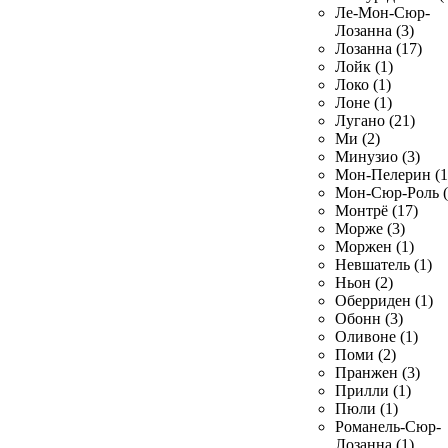
Ле-Мон-Сюр-
Лозанна (3)
Лозанна (17)
Лойк (1)
Локо (1)
Лоне (1)
Лугано (21)
Ми (2)
Минузио (3)
Мон-Пелерин (1
Мон-Сюр-Роль (
Монтрё (17)
Морже (3)
Моржен (1)
Невшатель (1)
Ньон (2)
Оберриден (1)
Обонн (3)
Оливоне (1)
Поми (2)
Пранжен (3)
Прилли (1)
Пюли (1)
Романель-Сюр-
Лозанна (1)