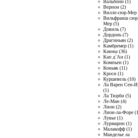
Вальбонн (1)
Вернон (2)
Вилле-сюр-Мер 
Вильфранш сюр
Мер (5)
Довиль (7)
Дордонь (7)
Драгиньян (2)
Камбремер (1)
Канны (36)
Кап д`Аи (1)
Компьен (1)
Коньяк (11)
Кроси (1)
Куршевель (10)
Ла Варен Сен-И
(1)
Ла Тюрби (5)
Ле-Ман (4)
Лион (2)
Лион-ла-Форе (1
Лувье (1)
Лурмарин (1)
Малакофф (1)
Манделье ла