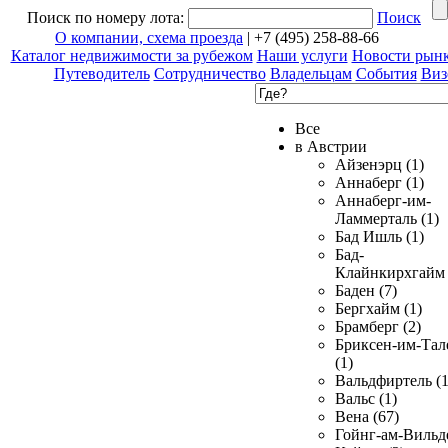
Поиск по номеру лота:
Поиск
О компании, схема проезда
| +7 (495) 258-88-66
Каталог недвижимости за рубежом
Наши услуги
Новости рын
Путеводитель
Сотрудничество
Владельцам
События
Виз
Все
в Австрии
Айзенэрц (1)
Аннаберг (1)
Аннаберг-им-
Ламмерталь (1)
Бад Ишль (1)
Бад-
Клайнкирхгайм 
Баден (7)
Бергхайм (1)
Брамберг (2)
Бриксен-им-Тал
(1)
Вальдфиртель (1
Вальс (1)
Вена (67)
Гойнг-ам-Вильд