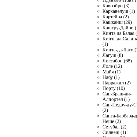
Иданья-а-Нова (
Кавоэйро (3)
Каркавелуш (1)
Картейра (2)
Кашкайш (29)
Каштру-Дайри (
Кинта да Балая (
Кинта да Салин
(1)
Кинта-да-Лаго (
Лагуш (8)
Лиссабон (68)
Лоле (12)
Майя (1)
Набу (1)
Парражил (2)
Порту (10)
Сан-Браш-ди-
Алпортел (1)
Сан-Педру-ду-С
(2)
Санта-Барбара-д
Неше (2)
Сетубал (2)
Силвеш (1)