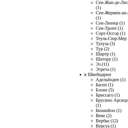
Сен-Жан-де-Лю
(1)
Сен-Жермен-ан
(1)
Сен-Люнер (1)
Сен-Тропе (1)
Сорт-Осгор (1)
Теуль-Сюр-Мер 
Тулуза (3)
Тур (2)
Шартр (1)
Шатору (1)
Эз (11)
Этрета (1)
в Швейцарии
Адельбоден (1)
Басен (1)
Блоне (5)
Бриссаго (1)
Брусино Арсиц
(1)
Бюшийон (1)
Веве (2)
Вербье (12)
Версуа (1)