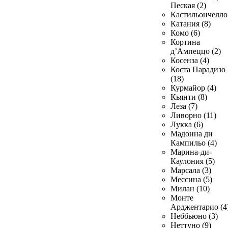
Пеская (2)
Кастильончелло 
Катания (8)
Комо (6)
Кортина
д’Ампеццо (2)
Косенза (4)
Коста Парадизо
(18)
Курмайор (4)
Кьянти (8)
Леза (7)
Ливорно (11)
Лукка (6)
Мадонна ди
Кампильо (4)
Марина-ди-
Каулония (5)
Марсала (3)
Мессина (5)
Милан (10)
Монте
Арджентарио (4
Неббьюно (3)
Неттуно (9)