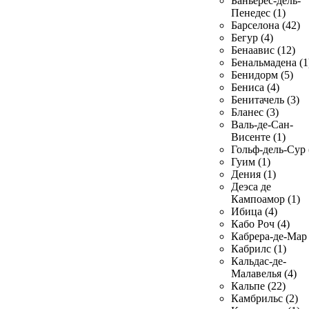
Баньерес-дель-
Пенедес (1)
Барселона (42)
Бегур (4)
Бенаавис (12)
Бенальмадена (1
Бенидорм (5)
Бениса (4)
Бенитачель (3)
Бланес (3)
Валь-де-Сан-
Висенте (1)
Гольф-дель-Сур 
Гуим (1)
Дения (1)
Деэса де
Кампоамор (1)
Ибица (4)
Кабо Роч (4)
Кабрера-де-Мар 
Кабрилс (1)
Кальдас-де-
Малавелья (4)
Кальпе (22)
Камбрильс (2)