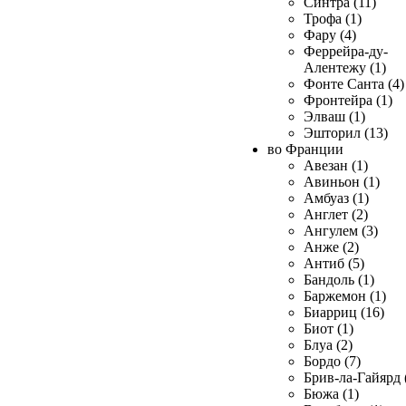
Синтра (11)
Трофа (1)
Фару (4)
Феррейра-ду-
Алентежу (1)
Фонте Санта (4)
Фронтейра (1)
Элваш (1)
Эшторил (13)
во Франции
Авезан (1)
Авиньон (1)
Амбуаз (1)
Англет (2)
Ангулем (3)
Анже (2)
Антиб (5)
Бандоль (1)
Баржемон (1)
Биарриц (16)
Биот (1)
Блуа (2)
Бордо (7)
Брив-ла-Гайярд 
Бюжа (1)