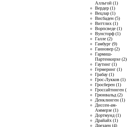
Алльгой (1)
Вердер (1)
Вецлар (1)
Висбаден (5)
Виттлих (1)
Ворпсведе (1)
Вунсторф (1)
Галле (2)
Гамбург (9)
Ганновер (2)
Гармиш-
Партенкирхе (2)
Гаутинг (1)
Гермеринг (1)
Грабау (1)
Грос-Лукков (1)
Гросберен (1)
Гроссайтинген (
Грюнвальд (2)
Денклинген (1)
Диссен-ам-
Аммерзе (1)
Дортмунд (1)
Драйайх (1)
Дрезден (4)