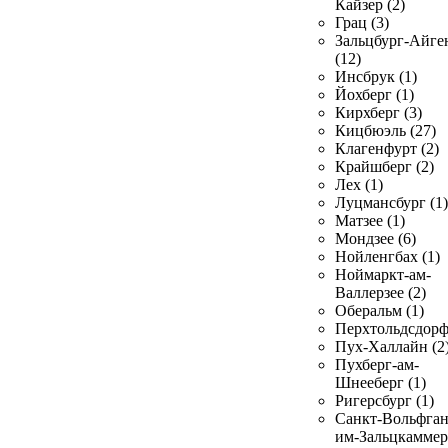
Кайзер (2)
Грац (3)
Зальцбург-Айге
(12)
Инсбрук (1)
Йохберг (1)
Кирхберг (3)
Кицбюэль (27)
Клагенфурт (2)
Крайшберг (2)
Лех (1)
Луцмансбург (1)
Матзее (1)
Мондзее (6)
Нойленгбах (1)
Ноймаркт-ам-
Валлерзее (2)
Оберальм (1)
Перхтольдсдорф
Пух-Халлайн (2
Пухберг-ам-
Шнееберг (1)
Ригерсбург (1)
Санкт-Вольфган
им-Зальцкаммер