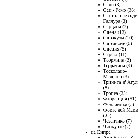
Сало (3)
Сан - Ремо (36)
Санта-Тереза-ди
Галлура (3)
Сарцана (7)
Сиена (12)
Сиракузы (10)
Сирмионе (6)
Специя (5)
Стреза (11)
Таормина (3)
Террачина (9)
Тосколано-
Мадерно (3)
Тринита-д' Агул
(8)
Тропеа (23)
Флоренция (51)
Фоллоника (3)
Форте дей Мар
(25)
Чезантико (7)
Чинкуале (2)
на Кипре
Айя-Напа (15)