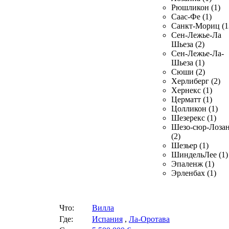
Рюшликон (1)
Саас-Фе (1)
Санкт-Мориц (1
Сен-Лежье-Ла
Шьеза (2)
Сен-Лежье-Ла-
Шьеза (1)
Сюши (2)
Херлиберг (2)
Хернекс (1)
Церматт (1)
Цолликон (1)
Шезерекс (1)
Шезо-сюр-Лоза
(2)
Шезьер (1)
ШиндельЛее (1)
Эпаленж (1)
Эрленбах (1)
Что:
Вилла
Где:
Испания
,
Ла-Оротава