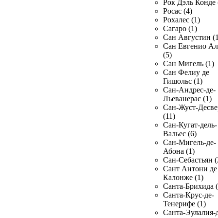
Рок Дэль Конде 
Росас (4)
Рохалес (1)
Сагаро (1)
Сан Августин (1
Сан Евгенио Ал
(5)
Сан Мигель (1)
Сан Фелиу де
Гишольс (1)
Сан-Андрес-де-
Льеванерас (1)
Сан-Жуст-Десве
(11)
Сан-Кугат-дель-
Вальес (6)
Сан-Мигель-де-
Абона (1)
Сан-Себастьян (
Сант Антони де
Калонже (1)
Санта-Брихида (
Санта-Крус-де-
Тенерифе (1)
Санта-Эулалия-д