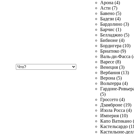
Арона (4)
Асти (7)
Бавено (5)
Бадези (4)
Бардолино (3)
Барчис (1)
Белладжио (5)
Бибионе (4)
Бордигера (10)
Бриатико (9)
Валь-ди-Фасса (
Варесе (8)
Хочу
Венеция (3)
купить
Вербания (13)
Верона (5)
Вольтерра (4)
Гардоне-Ривьер
(5)
Гроссето (4)
Дзамброне (19)
Изола Росса (4)
Империя (10)
Капо Ватикано (
Кастельсардо (1
Кастильоне-делл