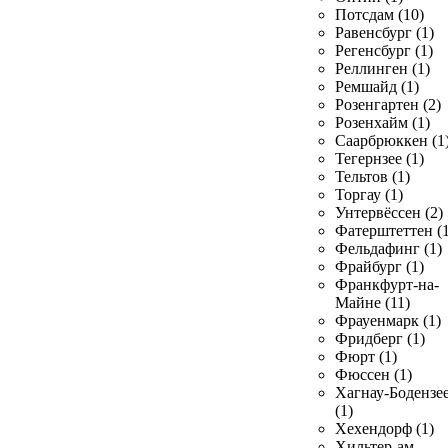
Потсдам (10)
Равенсбург (1)
Регенсбург (1)
Реллинген (1)
Ремшайд (1)
Розенгартен (2)
Розенхайм (1)
Саарбрюккен (1
Тегернзее (1)
Тельтов (1)
Торгау (1)
Унтервёссен (2)
Фатерштеттен (1
Фельдафинг (1)
Фрайбург (1)
Франкфурт-на-
Майне (11)
Фрауенмарк (1)
Фридберг (1)
Фюрт (1)
Фюссен (1)
Хагнау-Бодензе
(1)
Хехендорф (1)
Хильтер-ам-