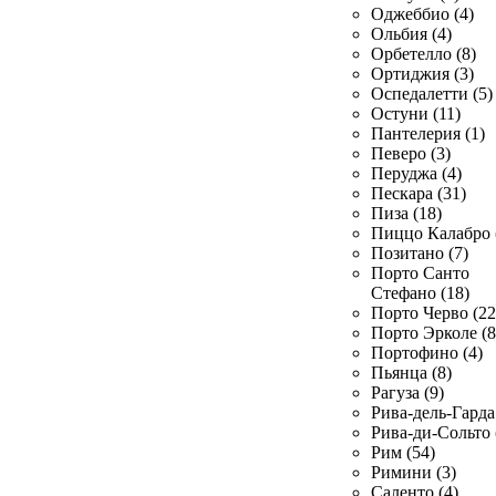
Оджеббио (4)
Ольбия (4)
Орбетелло (8)
Ортиджия (3)
Оспедалетти (5)
Остуни (11)
Пантелерия (1)
Певеро (3)
Перуджа (4)
Пескара (31)
Пиза (18)
Пиццо Калабро 
Позитано (7)
Порто Санто
Стефано (18)
Порто Черво (22
Порто Эрколе (8
Портофино (4)
Пьянца (8)
Рагуза (9)
Рива-дель-Гарда 
Рива-ди-Сольто 
Рим (54)
Римини (3)
Саленто (4)