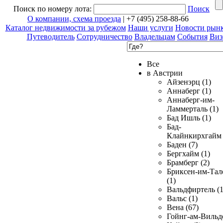
Поиск по номеру лота:
Поиск
О компании, схема проезда
| +7 (495) 258-88-66
Каталог недвижимости за рубежом
Наши услуги
Новости рын
Путеводитель
Сотрудничество
Владельцам
События
Виз
Все
в Австрии
Айзенэрц (1)
Аннаберг (1)
Аннаберг-им-
Ламмерталь (1)
Бад Ишль (1)
Бад-
Клайнкирхгайм 
Баден (7)
Бергхайм (1)
Брамберг (2)
Бриксен-им-Тал
(1)
Вальдфиртель (1
Вальс (1)
Вена (67)
Гойнг-ам-Вильд