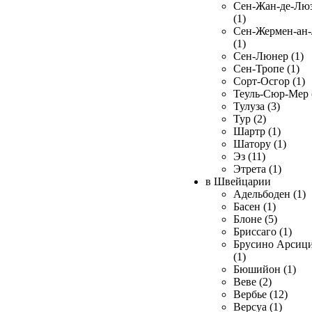
Сен-Жан-де-Лю
(1)
Сен-Жермен-ан
(1)
Сен-Люнер (1)
Сен-Тропе (1)
Сорт-Осгор (1)
Теуль-Сюр-Мер 
Тулуза (3)
Тур (2)
Шартр (1)
Шатору (1)
Эз (11)
Этрета (1)
в Швейцарии
Адельбоден (1)
Басен (1)
Блоне (5)
Бриссаго (1)
Брусино Арсиц
(1)
Бюшийон (1)
Веве (2)
Вербье (12)
Версуа (1)