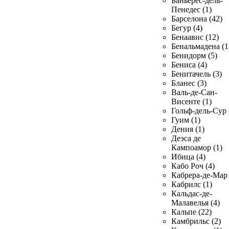
Баньерес-дель-
Пенедес (1)
Барселона (42)
Бегур (4)
Бенаавис (12)
Бенальмадена (1
Бенидорм (5)
Бениса (4)
Бенитачель (3)
Бланес (3)
Валь-де-Сан-
Висенте (1)
Гольф-дель-Сур 
Гуим (1)
Дения (1)
Деэса де
Кампоамор (1)
Ибица (4)
Кабо Роч (4)
Кабрера-де-Мар 
Кабрилс (1)
Кальдас-де-
Малавелья (4)
Кальпе (22)
Камбрильс (2)