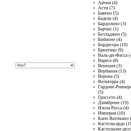
Арона (4)
Асти (7)
Бавено (5)
Бадези (4)
Бардолино (3)
Барчис (1)
Белладжио (5)
Бибионе (4)
Бордигера (10)
Бриатико (9)
Валь-ди-Фасса (
Варесе (8)
Хочу
Венеция (3)
купить
Вербания (13)
Верона (5)
Вольтерра (4)
Гардоне-Ривьер
(5)
Гроссето (4)
Дзамброне (19)
Изола Росса (4)
Империя (10)
Капо Ватикано (
Кастельсардо (1
Кастильоне-делл