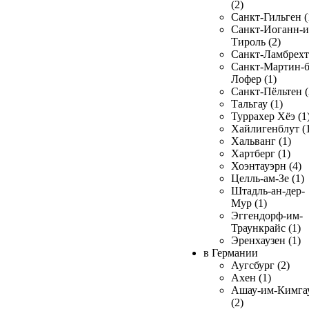
(2)
Санкт-Гильген (
Санкт-Иоганн-и
Тироль (2)
Санкт-Ламбрехт 
Санкт-Мартин-б
Лофер (1)
Санкт-Пёльтен (
Тальгау (1)
Туррахер Хёэ (1
Хайлигенблут (
Хальванг (1)
Хартберг (1)
Хоэнтауэрн (4)
Целль-ам-Зе (1)
Штадль-ан-дер-
Мур (1)
Эггендорф-им-
Траункрайс (1)
Эренхаузен (1)
в Германии
Аугсбург (2)
Ахен (1)
Ашау-им-Кимга
(2)