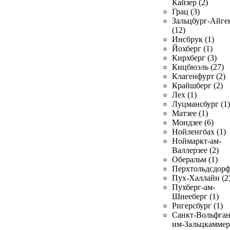
Кайзер (2)
Грац (3)
Зальцбург-Айге
(12)
Инсбрук (1)
Йохберг (1)
Кирхберг (3)
Кицбюэль (27)
Клагенфурт (2)
Крайшберг (2)
Лех (1)
Луцмансбург (1)
Матзее (1)
Мондзее (6)
Нойленгбах (1)
Ноймаркт-ам-
Валлерзее (2)
Оберальм (1)
Перхтольдсдорф
Пух-Халлайн (2
Пухберг-ам-
Шнееберг (1)
Ригерсбург (1)
Санкт-Вольфган
им-Зальцкаммер