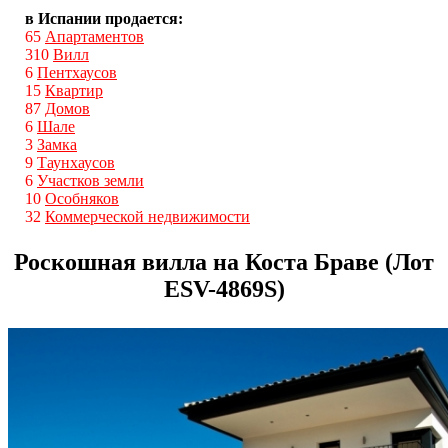
в Испании продается:
65
Апартаментов
310
Вилл
6
Пентхаусов
15
Квартир
87
Домов
6
Шале
3
Замка
9
Таунхаусов
6
Участков земли
10
Особняков
32
Коммерческой недвижимости
Роскошная вилла на Коста Браве (Лот
ESV-4869S)