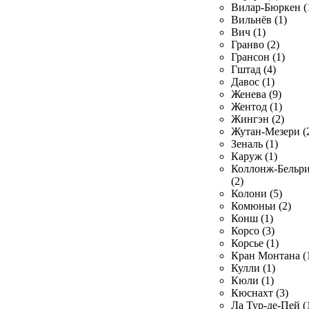
Вилар-Бюркен (
Вильнёв (1)
Вич (1)
Гранво (2)
Грансон (1)
Гштад (4)
Давос (1)
Женева (9)
Жентод (1)
Жингэн (2)
Жутан-Мезери (
Зеналь (1)
Каруж (1)
Коллонж-Бельр
(2)
Колони (5)
Комюньи (2)
Конш (1)
Корсо (3)
Корсье (1)
Кран Монтана (
Кулли (1)
Кюли (1)
Кюснахт (3)
Ла Тур-де-Пей (