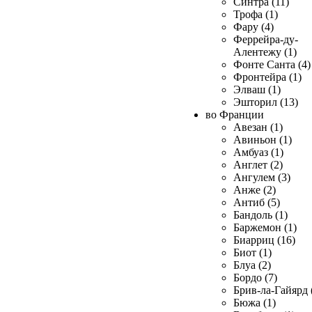
Синтра (11)
Трофа (1)
Фару (4)
Феррейра-ду-
Алентежу (1)
Фонте Санта (4)
Фронтейра (1)
Элваш (1)
Эшторил (13)
во Франции
Авезан (1)
Авиньон (1)
Амбуаз (1)
Англет (2)
Ангулем (3)
Анже (2)
Антиб (5)
Бандоль (1)
Баржемон (1)
Биарриц (16)
Биот (1)
Блуа (2)
Бордо (7)
Брив-ла-Гайярд 
Бюжа (1)