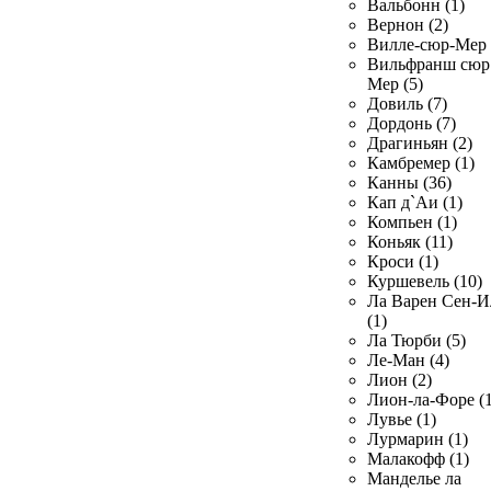
Вальбонн (1)
Вернон (2)
Вилле-сюр-Мер 
Вильфранш сюр
Мер (5)
Довиль (7)
Дордонь (7)
Драгиньян (2)
Камбремер (1)
Канны (36)
Кап д`Аи (1)
Компьен (1)
Коньяк (11)
Кроси (1)
Куршевель (10)
Ла Варен Сен-И
(1)
Ла Тюрби (5)
Ле-Ман (4)
Лион (2)
Лион-ла-Форе (1
Лувье (1)
Лурмарин (1)
Малакофф (1)
Манделье ла