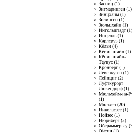
Засниц (1)
Зигмаринген (1)
Зинцхайм (1)
Золинген (1)
Зюльцхайн (1)
Ингольштадт (1
Инцелль (1)
Карлсруэ (1)
Кёльн (4)
Кёнигштайн (1)
Кёнигштайн-
Таунус (1)
Кронберг (1)
Леверкузен (1)
Лейпциг (2)
Луфткурорт-
Люкендорф (1)
Мюльхайм-на-Р
(1)
Мюнхен (20)
Николасзее (1)
Нойзес (1)
Нюрнберг (2)
Обераммергау (3
Ойтин (1)