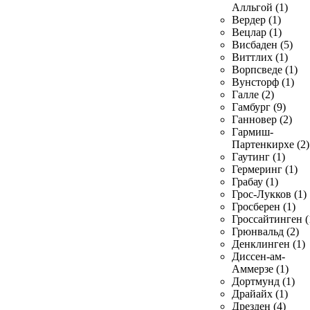
Алльгой (1)
Вердер (1)
Вецлар (1)
Висбаден (5)
Виттлих (1)
Ворпсведе (1)
Вунсторф (1)
Галле (2)
Гамбург (9)
Ганновер (2)
Гармиш-
Партенкирхе (2)
Гаутинг (1)
Гермеринг (1)
Грабау (1)
Грос-Лукков (1)
Гросберен (1)
Гроссайтинген (
Грюнвальд (2)
Денклинген (1)
Диссен-ам-
Аммерзе (1)
Дортмунд (1)
Драйайх (1)
Дрезден (4)