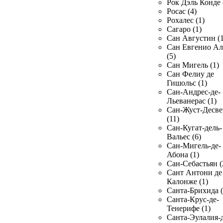
Рок Дэль Конде 
Росас (4)
Рохалес (1)
Сагаро (1)
Сан Августин (1
Сан Евгенио Ал
(5)
Сан Мигель (1)
Сан Фелиу де
Гишольс (1)
Сан-Андрес-де-
Льеванерас (1)
Сан-Жуст-Десве
(11)
Сан-Кугат-дель-
Вальес (6)
Сан-Мигель-де-
Абона (1)
Сан-Себастьян (
Сант Антони де
Калонже (1)
Санта-Брихида (
Санта-Крус-де-
Тенерифе (1)
Санта-Эулалия-д