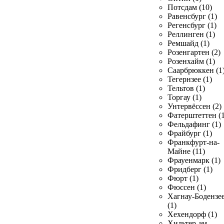
Потсдам (10)
Равенсбург (1)
Регенсбург (1)
Реллинген (1)
Ремшайд (1)
Розенгартен (2)
Розенхайм (1)
Саарбрюккен (1
Тегернзее (1)
Тельтов (1)
Торгау (1)
Унтервёссен (2)
Фатерштеттен (1
Фельдафинг (1)
Фрайбург (1)
Франкфурт-на-
Майне (11)
Фрауенмарк (1)
Фридберг (1)
Фюрт (1)
Фюссен (1)
Хагнау-Бодензе
(1)
Хехендорф (1)
Хильтер-ам-