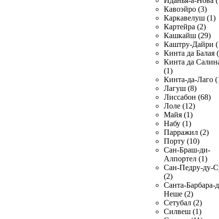
Иданья-а-Нова (
Кавоэйро (3)
Каркавелуш (1)
Картейра (2)
Кашкайш (29)
Каштру-Дайри (
Кинта да Балая (
Кинта да Салин
(1)
Кинта-да-Лаго (
Лагуш (8)
Лиссабон (68)
Лоле (12)
Майя (1)
Набу (1)
Парражил (2)
Порту (10)
Сан-Браш-ди-
Алпортел (1)
Сан-Педру-ду-С
(2)
Санта-Барбара-д
Неше (2)
Сетубал (2)
Силвеш (1)