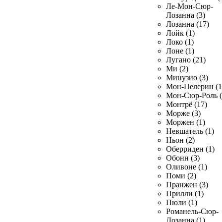
Ле-Мон-Сюр-
Лозанна (3)
Лозанна (17)
Лойк (1)
Локо (1)
Лоне (1)
Лугано (21)
Ми (2)
Минузио (3)
Мон-Пелерин (1
Мон-Сюр-Роль (
Монтрё (17)
Морже (3)
Моржен (1)
Невшатель (1)
Ньон (2)
Оберриден (1)
Обонн (3)
Оливоне (1)
Поми (2)
Пранжен (3)
Прилли (1)
Пюли (1)
Романель-Сюр-
Лозанна (1)