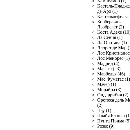
Кампоамор (1)
Кастель-Пладжа
де-Аро (1)
Кастельдефельс 
Корбера-де-
Льобрегат (2)
Коста Адехе (10
Ла Сения (1)
Ла-Оротава (1)
Ллорет де Мар (
Лос Кристианос 
Лос Менорес (1)
Мадрид (4)
Малага (23)
Марбелья (46)
Мас Фуматас (1)
Мачер (1)
Морайра (3)
Ондаррибия (2)
Оропеса дель М
(2)
Пау (1)
Плайя Бланка (1
Пунта Прима (5
Розес (9)