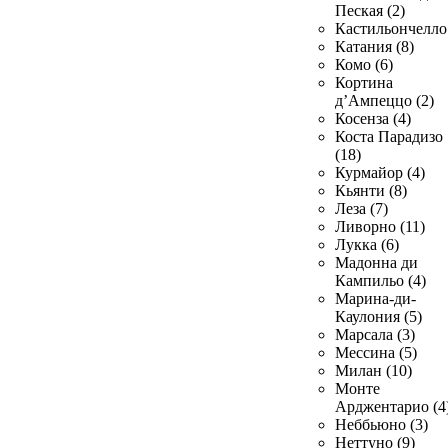
Пеская (2)
Кастильончелло 
Катания (8)
Комо (6)
Кортина
д’Ампеццо (2)
Косенза (4)
Коста Парадизо
(18)
Курмайор (4)
Кьянти (8)
Леза (7)
Ливорно (11)
Лукка (6)
Мадонна ди
Кампильо (4)
Марина-ди-
Каулония (5)
Марсала (3)
Мессина (5)
Милан (10)
Монте
Арджентарио (4
Неббьюно (3)
Неттуно (9)