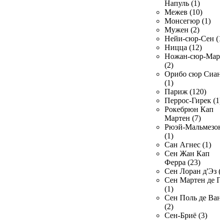
Напуль (1)
Межев (10)
Монсегюр (1)
Мужен (2)
Нейи-сюр-Сен (
Ницца (12)
Ножан-сюр-Ма
(2)
Орибо сюр Сиа
(1)
Париж (120)
Перрос-Гирек (1
Рокебрюн Кап
Мартен (7)
Рюэй-Мальмезо
(1)
Сан Агнес (1)
Сен Жан Кап
Ферра (23)
Сен Лоран д'Эз 
Сен Мартен де 
(1)
Сен Поль де Ва
(2)
Сен-Бриё (3)