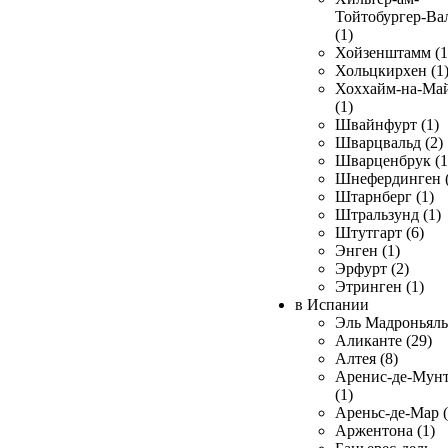
Тойтобургер-Ва
(1)
Хойзенштамм (1
Хольцкирхен (1
Хоххайм-на-Ма
(1)
Швайнфурт (1)
Шварцвальд (2)
Шварценбрук (1
Шнефердинген (
Штарнберг (1)
Штральзунд (1)
Штутгарт (6)
Энген (1)
Эрфурт (2)
Этринген (1)
в Испании
Эль Мадроньяль 
Аликанте (29)
Алтея (8)
Аренис-де-Мун
(1)
Ареньс-де-Мар (
Аржентона (1)