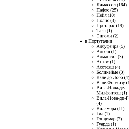
Лимассол (164)
Пафос (25)
Пейя (10)
Полис (3)
Протарас (19)
Тала (1)
Энгоми (2)
в Португалии
Албуфейра (5)
Алгош (1)
Алмансил (3)
Анхос (1)
Асотеяш (4)
Боликейме (3)
Вале до Лобо (4
Вале-Формозу (
Вила-Нова-де-
Милфонтеш (1)
Вила-Нова-ди-Г
(4)
Виламора (11)
Гиа (1)
Гондомар (2)
Гуарда (1)