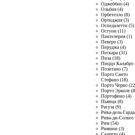
Оджеббио (4)
Ольбия (4)
Орбетелло (8)
Ортиджия (3)
Оспедалетти (5)
Остуни (11)
Пантелерия (1)
Певеро (3)
Перуджа (4)
Пескара (31)
Пиза (18)
Пиццо Калабро 
Позитано (7)
Порто Санто
Стефано (18)
Порто Черво (22
Порто Эрколе (8
Портофино (4)
Пьянца (8)
Рагуза (9)
Рива-дель-Гарда 
Рива-ди-Сольто 
Рим (54)
Римини (3)
Саленто (4)