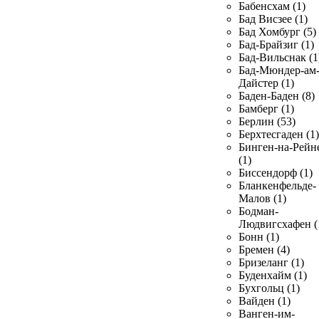
Бабенсхам (1)
Бад Висзее (1)
Бад Хомбург (5)
Бад-Брайзиг (1)
Бад-Вильснак (1
Бад-Мюндер-ам
Дайстер (1)
Баден-Баден (8)
Бамберг (1)
Берлин (53)
Берхтесгаден (1)
Бинген-на-Рейн
(1)
Биссендорф (1)
Бланкенфельде-
Малов (1)
Бодман-
Людвигсхафен (
Бонн (1)
Бремен (4)
Бризеланг (1)
Буденхайм (1)
Бухгольц (1)
Вайден (1)
Ванген-им-