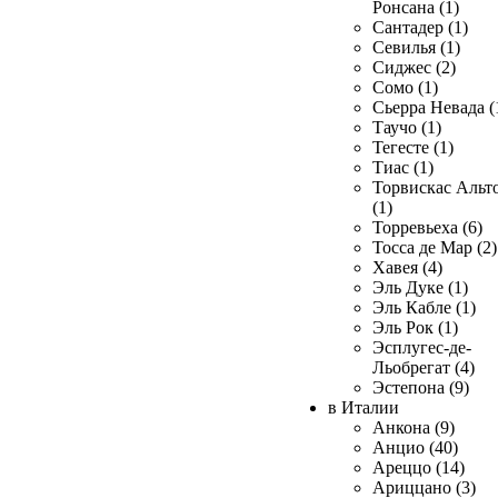
Ронсана (1)
Сантадер (1)
Севилья (1)
Сиджес (2)
Сомо (1)
Сьерра Невада (
Таучо (1)
Тегесте (1)
Тиас (1)
Торвискас Альт
(1)
Торревьеха (6)
Тосса де Мар (2)
Хавея (4)
Эль Дуке (1)
Эль Кабле (1)
Эль Рок (1)
Эсплугес-де-
Льобрегат (4)
Эстепона (9)
в Италии
Анкона (9)
Анцио (40)
Ареццо (14)
Ариццано (3)