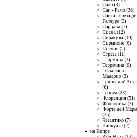
Сало (3)
Сан - Ремо (36)
Санта-Тереза-ди
Галлура (3)
Сарцана (7)
Сиена (12)
Сиракузы (10)
Сирмионе (6)
Специя (5)
Стреза (11)
Таормина (3)
Террачина (9)
Тосколано-
Мадерно (3)
Тринита-д' Агул
(8)
Тропеа (23)
Флоренция (51)
Фоллоника (3)
Форте дей Мар
(25)
Чезантико (7)
Чинкуале (2)
на Кипре
Айя-Напа (15)