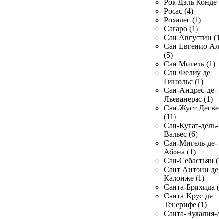
Рок Дэль Конде 
Росас (4)
Рохалес (1)
Сагаро (1)
Сан Августин (1
Сан Евгенио Ал
(5)
Сан Мигель (1)
Сан Фелиу де
Гишольс (1)
Сан-Андрес-де-
Льеванерас (1)
Сан-Жуст-Десве
(11)
Сан-Кугат-дель-
Вальес (6)
Сан-Мигель-де-
Абона (1)
Сан-Себастьян (
Сант Антони де
Калонже (1)
Санта-Брихида (
Санта-Крус-де-
Тенерифе (1)
Санта-Эулалия-д