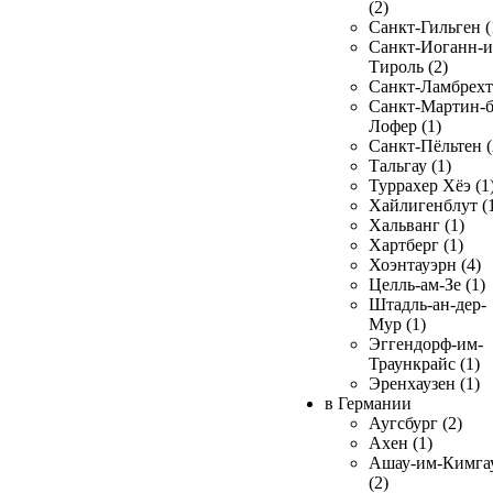
(2)
Санкт-Гильген (
Санкт-Иоганн-и
Тироль (2)
Санкт-Ламбрехт 
Санкт-Мартин-б
Лофер (1)
Санкт-Пёльтен (
Тальгау (1)
Туррахер Хёэ (1
Хайлигенблут (
Хальванг (1)
Хартберг (1)
Хоэнтауэрн (4)
Целль-ам-Зе (1)
Штадль-ан-дер-
Мур (1)
Эггендорф-им-
Траункрайс (1)
Эренхаузен (1)
в Германии
Аугсбург (2)
Ахен (1)
Ашау-им-Кимга
(2)