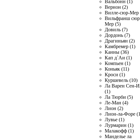
Вальбонн (1)
Вернон (2)
Вилле-сюр-Мер 
Вильфранш сюр
Мер (5)
Довиль (7)
Дордонь (7)
Драгиньян (2)
Камбремер (1)
Канны (36)
Кап д`Аи (1)
Компьен (1)
Коньяк (11)
Кроси (1)
Куршевель (10)
Ла Варен Сен-И
(1)
Ла Тюрби (5)
Ле-Ман (4)
Лион (2)
Лион-ла-Форе (1
Лувье (1)
Лурмарин (1)
Малакофф (1)
Манделье ла