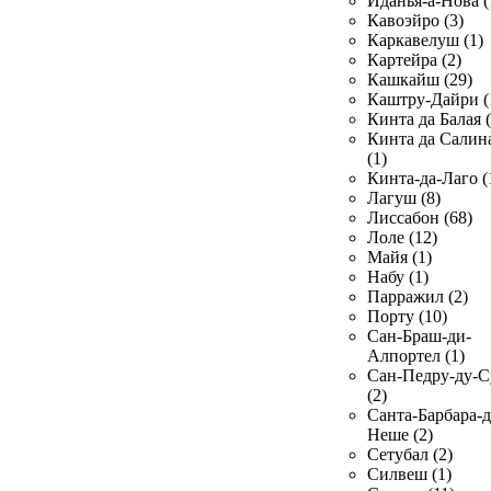
Иданья-а-Нова (
Кавоэйро (3)
Каркавелуш (1)
Картейра (2)
Кашкайш (29)
Каштру-Дайри (
Кинта да Балая (
Кинта да Салин
(1)
Кинта-да-Лаго (
Лагуш (8)
Лиссабон (68)
Лоле (12)
Майя (1)
Набу (1)
Парражил (2)
Порту (10)
Сан-Браш-ди-
Алпортел (1)
Сан-Педру-ду-С
(2)
Санта-Барбара-д
Неше (2)
Сетубал (2)
Силвеш (1)