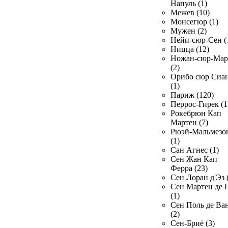
Напуль (1)
Межев (10)
Монсегюр (1)
Мужен (2)
Нейи-сюр-Сен (
Ницца (12)
Ножан-сюр-Ма
(2)
Орибо сюр Сиа
(1)
Париж (120)
Перрос-Гирек (1
Рокебрюн Кап
Мартен (7)
Рюэй-Мальмезо
(1)
Сан Агнес (1)
Сен Жан Кап
Ферра (23)
Сен Лоран д'Эз 
Сен Мартен де 
(1)
Сен Поль де Ва
(2)
Сен-Бриё (3)