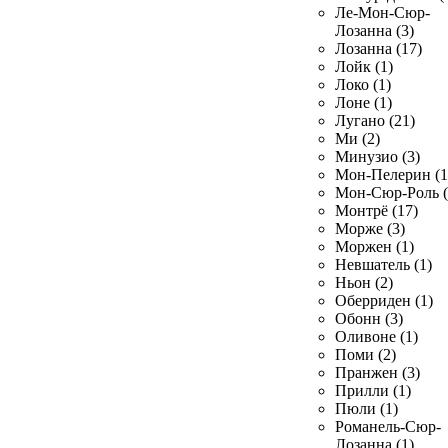
Ле-Мон-Сюр-
Лозанна (3)
Лозанна (17)
Лойк (1)
Локо (1)
Лоне (1)
Лугано (21)
Ми (2)
Минузио (3)
Мон-Пелерин (1
Мон-Сюр-Роль (
Монтрё (17)
Морже (3)
Моржен (1)
Невшатель (1)
Ньон (2)
Оберриден (1)
Обонн (3)
Оливоне (1)
Поми (2)
Пранжен (3)
Прилли (1)
Пюли (1)
Романель-Сюр-
Лозанна (1)