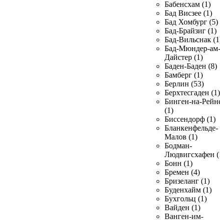
Бабенсхам (1)
Бад Висзее (1)
Бад Хомбург (5)
Бад-Брайзиг (1)
Бад-Вильснак (1
Бад-Мюндер-ам
Дайстер (1)
Баден-Баден (8)
Бамберг (1)
Берлин (53)
Берхтесгаден (1)
Бинген-на-Рейн
(1)
Биссендорф (1)
Бланкенфельде-
Малов (1)
Бодман-
Людвигсхафен (
Бонн (1)
Бремен (4)
Бризеланг (1)
Буденхайм (1)
Бухгольц (1)
Вайден (1)
Ванген-им-