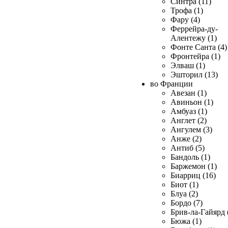
Синтра (11)
Трофа (1)
Фару (4)
Феррейра-ду-
Алентежу (1)
Фонте Санта (4)
Фронтейра (1)
Элваш (1)
Эшторил (13)
во Франции
Авезан (1)
Авиньон (1)
Амбуаз (1)
Англет (2)
Ангулем (3)
Анже (2)
Антиб (5)
Бандоль (1)
Баржемон (1)
Биарриц (16)
Биот (1)
Блуа (2)
Бордо (7)
Брив-ла-Гайярд 
Бюжа (1)