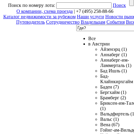
Поиск по номеру лота:
Поиск
О компании, схема проезда
| +7 (495) 258-88-66
Каталог недвижимости за рубежом
Наши услуги
Новости рын
Путеводитель
Сотрудничество
Владельцам
События
Виз
Все
в Австрии
Айзенэрц (1)
Аннаберг (1)
Аннаберг-им-
Ламмерталь (1)
Бад Ишль (1)
Бад-
Клайнкирхгайм 
Баден (7)
Бергхайм (1)
Брамберг (2)
Бриксен-им-Тал
(1)
Вальдфиртель (1
Вальс (1)
Вена (67)
Гойнг-ам-Вильд