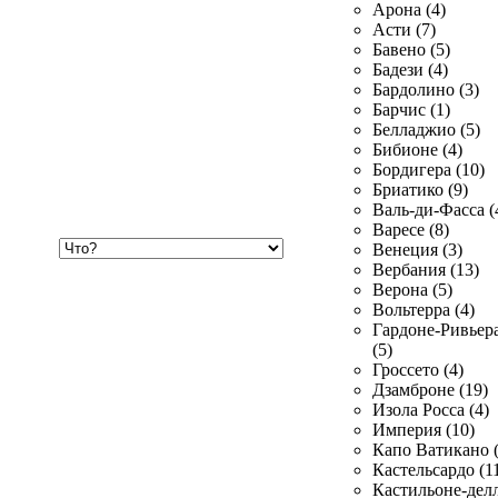
Арона (4)
Асти (7)
Бавено (5)
Бадези (4)
Бардолино (3)
Барчис (1)
Белладжио (5)
Бибионе (4)
Бордигера (10)
Бриатико (9)
Валь-ди-Фасса (
Варесе (8)
Хочу
Венеция (3)
купить
Вербания (13)
Верона (5)
Вольтерра (4)
Гардоне-Ривьер
(5)
Гроссето (4)
Дзамброне (19)
Изола Росса (4)
Империя (10)
Капо Ватикано (
Кастельсардо (1
Кастильоне-делл