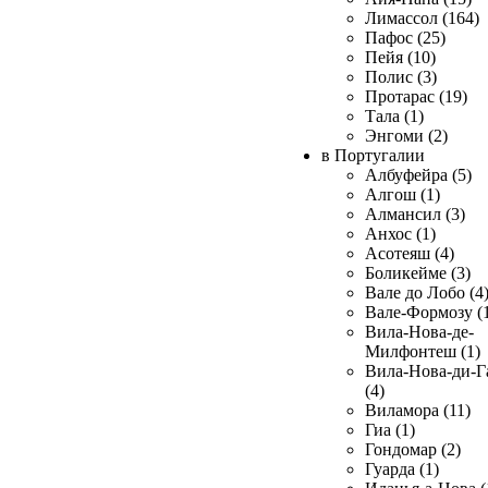
Лимассол (164)
Пафос (25)
Пейя (10)
Полис (3)
Протарас (19)
Тала (1)
Энгоми (2)
в Португалии
Албуфейра (5)
Алгош (1)
Алмансил (3)
Анхос (1)
Асотеяш (4)
Боликейме (3)
Вале до Лобо (4
Вале-Формозу (
Вила-Нова-де-
Милфонтеш (1)
Вила-Нова-ди-Г
(4)
Виламора (11)
Гиа (1)
Гондомар (2)
Гуарда (1)