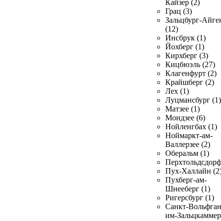
Кайзер (2)
Грац (3)
Зальцбург-Айге
(12)
Инсбрук (1)
Йохберг (1)
Кирхберг (3)
Кицбюэль (27)
Клагенфурт (2)
Крайшберг (2)
Лех (1)
Луцмансбург (1)
Матзее (1)
Мондзее (6)
Нойленгбах (1)
Ноймаркт-ам-
Валлерзее (2)
Оберальм (1)
Перхтольдсдорф
Пух-Халлайн (2
Пухберг-ам-
Шнееберг (1)
Ригерсбург (1)
Санкт-Вольфган
им-Зальцкаммер