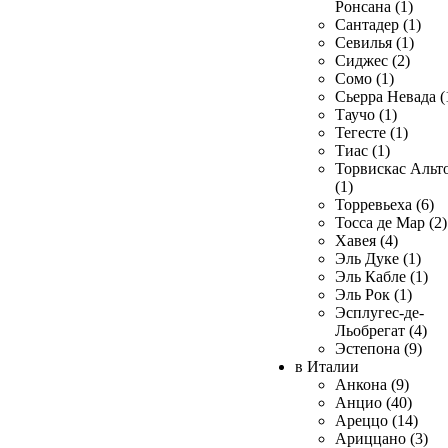
Ронсана (1)
Сантадер (1)
Севилья (1)
Сиджес (2)
Сомо (1)
Сьерра Невада (
Таучо (1)
Тегесте (1)
Тиас (1)
Торвискас Альт
(1)
Торревьеха (6)
Тосса де Мар (2)
Хавея (4)
Эль Дуке (1)
Эль Кабле (1)
Эль Рок (1)
Эсплугес-де-
Льобрегат (4)
Эстепона (9)
в Италии
Анкона (9)
Анцио (40)
Ареццо (14)
Ариццано (3)