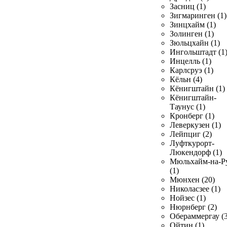
Засниц (1)
Зигмаринген (1)
Зинцхайм (1)
Золинген (1)
Зюльцхайн (1)
Ингольштадт (1
Инцелль (1)
Карлсруэ (1)
Кёльн (4)
Кёнигштайн (1)
Кёнигштайн-
Таунус (1)
Кронберг (1)
Леверкузен (1)
Лейпциг (2)
Луфткурорт-
Люкендорф (1)
Мюльхайм-на-Р
(1)
Мюнхен (20)
Николасзее (1)
Нойзес (1)
Нюрнберг (2)
Обераммергау (3
Ойтин (1)