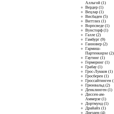
Алльгой (1)
Вердер (1)
Вецлар (1)
Висбаден (5)
Виттлих (1)
Ворпсведе (1)
Вунсторф (1)
Галле (2)
Гамбург (9)
Ганновер (2)
Гармиш-
Партенкирхе (2)
Гаутинг (1)
Гермеринг (1)
Грабау (1)
Грос-Лукков (1)
Гросберен (1)
Гроссайтинген (
Грюнвальд (2)
Денклинген (1)
Диссен-ам-
Аммерзе (1)
Дортмунд (1)
Драйайх (1)
Дрезден (4)