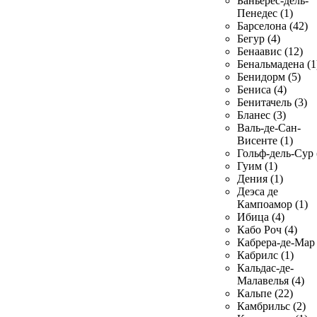
Баньерес-дель-
Пенедес (1)
Барселона (42)
Бегур (4)
Бенаавис (12)
Бенальмадена (1
Бенидорм (5)
Бениса (4)
Бенитачель (3)
Бланес (3)
Валь-де-Сан-
Висенте (1)
Гольф-дель-Сур 
Гуим (1)
Дения (1)
Деэса де
Кампоамор (1)
Ибица (4)
Кабо Роч (4)
Кабрера-де-Мар 
Кабрилс (1)
Кальдас-де-
Малавелья (4)
Кальпе (22)
Камбрильс (2)