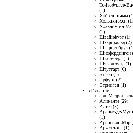
Тойтобургер-Ва
(1)
Хойзенштамм (1
Хольцкирхен (1
Хоххайм-на-Ма
(1)
Швайнфурт (1)
Шварцвальд (2)
Шварценбрук (1
Шнефердинген (
Штарнберг (1)
Штральзунд (1)
Штутгарт (6)
Энген (1)
Эрфурт (2)
Этринген (1)
в Испании
Эль Мадроньяль 
Аликанте (29)
Алтея (8)
Аренис-де-Мун
(1)
Ареньс-де-Мар (
Аржентона (1)