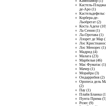
Кампоамор (1)
Кастель-Пладжа
де-Аро (1)
Кастельдефельс 
Корбера-де-
Льобрегат (2)
Коста Адехе (10
Ла Сения (1)
Ла-Оротава (1)
Ллорет де Мар (
Лос Кристианос 
Лос Менорес (1)
Мадрид (4)
Малага (23)
Марбелья (46)
Мас Фуматас (1)
Мачер (1)
Морайра (3)
Ондаррибия (2)
Оропеса дель М
(2)
Пау (1)
Плайя Бланка (1
Пунта Прима (5
Розес (9)