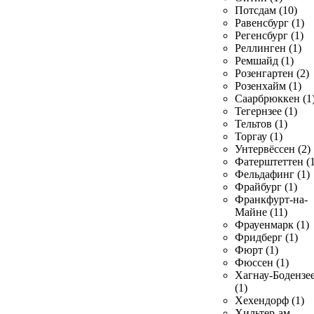
Потсдам (10)
Равенсбург (1)
Регенсбург (1)
Реллинген (1)
Ремшайд (1)
Розенгартен (2)
Розенхайм (1)
Саарбрюккен (1
Тегернзее (1)
Тельтов (1)
Торгау (1)
Унтервёссен (2)
Фатерштеттен (1
Фельдафинг (1)
Фрайбург (1)
Франкфурт-на-
Майне (11)
Фрауенмарк (1)
Фридберг (1)
Фюрт (1)
Фюссен (1)
Хагнау-Бодензе
(1)
Хехендорф (1)
Хильтер-ам-