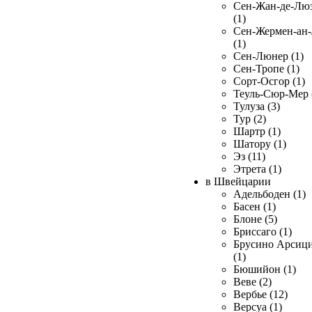
Сен-Жан-де-Лю
(1)
Сен-Жермен-ан
(1)
Сен-Люнер (1)
Сен-Тропе (1)
Сорт-Осгор (1)
Теуль-Сюр-Мер 
Тулуза (3)
Тур (2)
Шартр (1)
Шатору (1)
Эз (11)
Этрета (1)
в Швейцарии
Адельбоден (1)
Басен (1)
Блоне (5)
Бриссаго (1)
Брусино Арсиц
(1)
Бюшийон (1)
Веве (2)
Вербье (12)
Версуа (1)