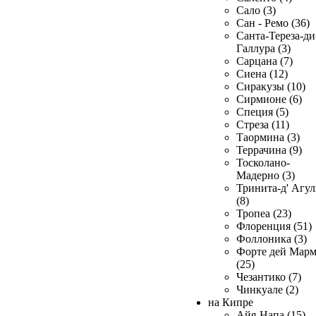
Сало (3)
Сан - Ремо (36)
Санта-Тереза-ди
Галлура (3)
Сарцана (7)
Сиена (12)
Сиракузы (10)
Сирмионе (6)
Специя (5)
Стреза (11)
Таормина (3)
Террачина (9)
Тосколано-
Мадерно (3)
Тринита-д' Агул
(8)
Тропеа (23)
Флоренция (51)
Фоллоника (3)
Форте дей Мар
(25)
Чезантико (7)
Чинкуале (2)
на Кипре
Айя-Напа (15)