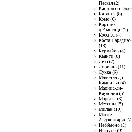
Пеская (2)
Кастильончелло 
Катания (8)
Комо (6)
Кортина
д’Ампеццо (2)
Косенза (4)
Коста Парадизо
(18)
Курмайор (4)
Кьянти (8)
Леза (7)
Ливорно (11)
Лукка (6)
Мадонна ди
Кампильо (4)
Марина-ди-
Каулония (5)
Марсала (3)
Мессина (5)
Милан (10)
Монте
Арджентарио (4
Неббьюно (3)
Неттуно (9)