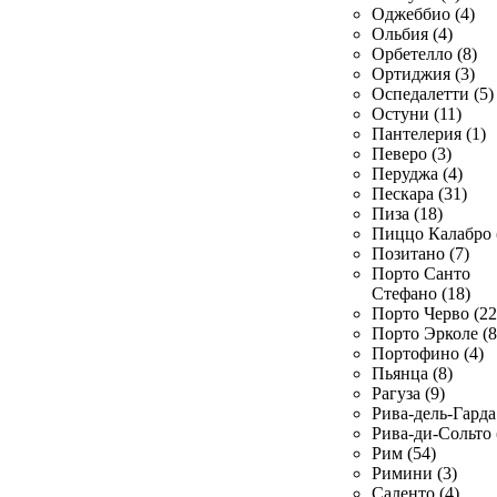
Оджеббио (4)
Ольбия (4)
Орбетелло (8)
Ортиджия (3)
Оспедалетти (5)
Остуни (11)
Пантелерия (1)
Певеро (3)
Перуджа (4)
Пескара (31)
Пиза (18)
Пиццо Калабро 
Позитано (7)
Порто Санто
Стефано (18)
Порто Черво (22
Порто Эрколе (8
Портофино (4)
Пьянца (8)
Рагуза (9)
Рива-дель-Гарда 
Рива-ди-Сольто 
Рим (54)
Римини (3)
Саленто (4)