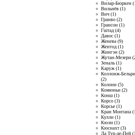
Вилар-Бюркен (
Вильнёв (1)
Вич (1)
Гранво (2)
Грансон (1)
Гштад (4)
Давос (1)
Женева (9)
Жентод (1)
Жингэн (2)
Жутан-Мезери (
Зеналь (1)
Каруж (1)
Коллонж-Бельр
(2)
Колони (5)
Комюньи (2)
Конш (1)
Корсо (3)
Корсье (1)
Кран Монтана (
Кулли (1)
Кюли (1)
Кюснахт (3)
Ла Тур-де-Пей (