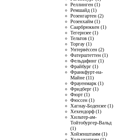
Реллинген (1)
Ремшайд (1)
Розенгартен (2)
Розенхайм (1)
Саарбрюккен (1)
Тегернзее (1)
Тельтов (1)
Торгау (1)
Унтервёссен (2)
Фатерштеттен (1)
Фельдафинг (1)
Фрайбург (1)
Франкфурт-на-
Майне (11)
Фрауенмарк (1)
Фридберг (1)
Фюрт (1)
Фюссен (1)
Хагнау-Бодензее (1)
Хехендорф (1)
Хильтер-ам-
Тойтобургер-Вальд
(1)
Хойзенштамм (1)
Хольцкирхен (1)