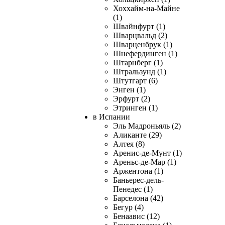
Хоххайм-на-Майне
(1)
Швайнфурт (1)
Шварцвальд (2)
Шварценбрук (1)
Шнефердинген (1)
Штарнберг (1)
Штральзунд (1)
Штутгарт (6)
Энген (1)
Эрфурт (2)
Этринген (1)
в Испании
Эль Мадроньяль (2)
Аликанте (29)
Алтея (8)
Аренис-де-Мунт (1)
Ареньс-де-Мар (1)
Аржентона (1)
Баньерес-дель-
Пенедес (1)
Барселона (42)
Бегур (4)
Бенаавис (12)