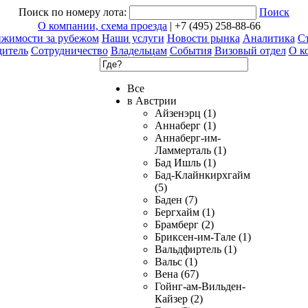
Поиск по номеру лота:
Поиск
О компании, схема проезда
| +7 (495) 258-88-66
ижимости за рубежом
Наши услуги
Новости рынка
Аналитика
Ст
дитель
Сотрудничество
Владельцам
События
Визовый отдел
О к
Все
в Австрии
Айзенэрц (1)
Аннаберг (1)
Аннаберг-им-
Ламмерталь (1)
Бад Ишль (1)
Бад-Клайнкирхгайм
(5)
Баден (7)
Бергхайм (1)
Брамберг (2)
Бриксен-им-Тале (1)
Вальдфиртель (1)
Вальс (1)
Вена (67)
Гойнг-ам-Вильден-
Кайзер (2)