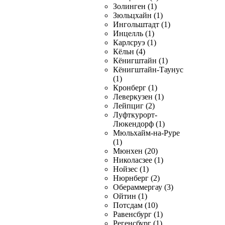
Золинген (1)
Зюльцхайн (1)
Ингольштадт (1)
Инцелль (1)
Карлсруэ (1)
Кёльн (4)
Кёнигштайн (1)
Кёнигштайн-Таунус
(1)
Кронберг (1)
Леверкузен (1)
Лейпциг (2)
Луфткурорт-
Люкендорф (1)
Мюльхайм-на-Руре
(1)
Мюнхен (20)
Николасзее (1)
Нойзес (1)
Нюрнберг (2)
Обераммергау (3)
Ойтин (1)
Потсдам (10)
Равенсбург (1)
Регенсбург (1)