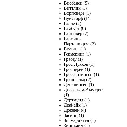
Висбаден (5)
Виттлих (1)
Ворпсведе (1)
Вунсторф (1)
Галле (2)
Гамбург (9)
Ганновер (2)
Гармиш-
Партенкирхе (2)
Гаутинг (1)
Гермеринг (1)
Грабау (1)
Грос-Лукков (1)
Гросберен (1)
Гроссайтинген (1)
Грюнвальд (2)
Денклинген (1)
Диссен-ам-Аммерзе
(1)
Дортмунд (1)
Драйайх (1)
Дрезден (4)
Засниц (1)
Зигмаринген (1)
Зинцхайм (1)