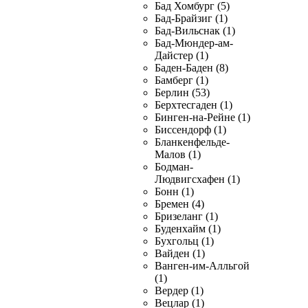
Бад Хомбург (5)
Бад-Брайзиг (1)
Бад-Вильснак (1)
Бад-Мюндер-ам-
Дайстер (1)
Баден-Баден (8)
Бамберг (1)
Берлин (53)
Берхтесгаден (1)
Бинген-на-Рейне (1)
Биссендорф (1)
Бланкенфельде-
Малов (1)
Бодман-
Людвигсхафен (1)
Бонн (1)
Бремен (4)
Бризеланг (1)
Буденхайм (1)
Бухгольц (1)
Вайден (1)
Ванген-им-Алльгой
(1)
Вердер (1)
Вецлар (1)