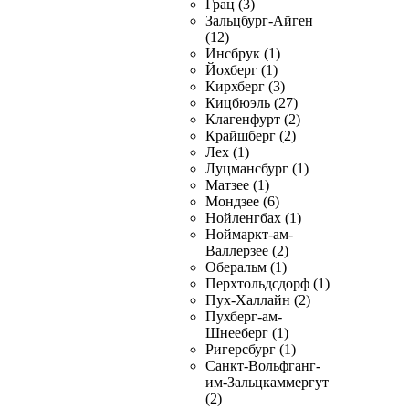
Грац (3)
Зальцбург-Айген
(12)
Инсбрук (1)
Йохберг (1)
Кирхберг (3)
Кицбюэль (27)
Клагенфурт (2)
Крайшберг (2)
Лех (1)
Луцмансбург (1)
Матзее (1)
Мондзее (6)
Нойленгбах (1)
Ноймаркт-ам-
Валлерзее (2)
Оберальм (1)
Перхтольдсдорф (1)
Пух-Халлайн (2)
Пухберг-ам-
Шнееберг (1)
Ригерсбург (1)
Санкт-Вольфганг-
им-Зальцкаммергут
(2)