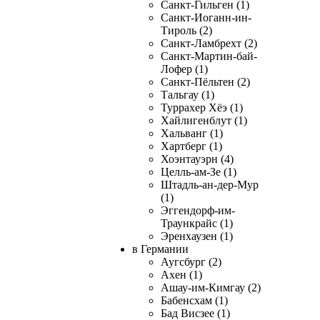
Санкт-Гильген (1)
Санкт-Иоганн-ин-
Тироль (2)
Санкт-Ламбрехт (2)
Санкт-Мартин-бай-
Лофер (1)
Санкт-Пёльтен (2)
Тальгау (1)
Туррахер Хёэ (1)
Хайлигенблут (1)
Хальванг (1)
Хартберг (1)
Хоэнтауэрн (4)
Целль-ам-Зе (1)
Штадль-ан-дер-Мур
(1)
Эггендорф-им-
Траункрайс (1)
Эренхаузен (1)
в Германии
Аугсбург (2)
Ахен (1)
Ашау-им-Кимгау (2)
Бабенсхам (1)
Бад Висзее (1)