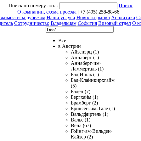
Поиск по номеру лота:
Поиск
О компании, схема проезда
| +7 (495) 258-88-66
ижимости за рубежом
Наши услуги
Новости рынка
Аналитика
Ст
дитель
Сотрудничество
Владельцам
События
Визовый отдел
О к
Все
в Австрии
Айзенэрц (1)
Аннаберг (1)
Аннаберг-им-
Ламмерталь (1)
Бад Ишль (1)
Бад-Клайнкирхгайм
(5)
Баден (7)
Бергхайм (1)
Брамберг (2)
Бриксен-им-Тале (1)
Вальдфиртель (1)
Вальс (1)
Вена (67)
Гойнг-ам-Вильден-
Кайзер (2)