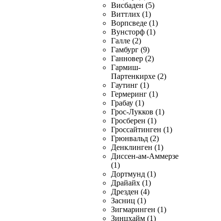
Висбаден (5)
Виттлих (1)
Ворпсведе (1)
Вунсторф (1)
Галле (2)
Гамбург (9)
Ганновер (2)
Гармиш-
Партенкирхе (2)
Гаутинг (1)
Гермеринг (1)
Грабау (1)
Грос-Лукков (1)
Гросберен (1)
Гроссайтинген (1)
Грюнвальд (2)
Денклинген (1)
Диссен-ам-Аммерзе
(1)
Дортмунд (1)
Драйайх (1)
Дрезден (4)
Засниц (1)
Зигмаринген (1)
Зинцхайм (1)