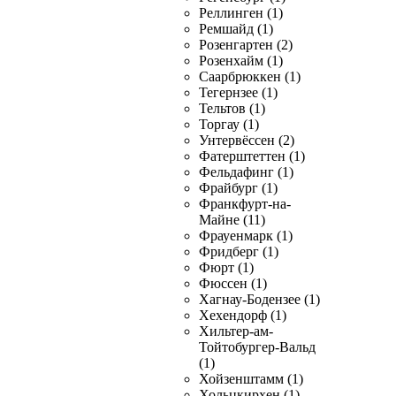
Реллинген (1)
Ремшайд (1)
Розенгартен (2)
Розенхайм (1)
Саарбрюккен (1)
Тегернзее (1)
Тельтов (1)
Торгау (1)
Унтервёссен (2)
Фатерштеттен (1)
Фельдафинг (1)
Фрайбург (1)
Франкфурт-на-
Майне (11)
Фрауенмарк (1)
Фридберг (1)
Фюрт (1)
Фюссен (1)
Хагнау-Бодензее (1)
Хехендорф (1)
Хильтер-ам-
Тойтобургер-Вальд
(1)
Хойзенштамм (1)
Хольцкирхен (1)