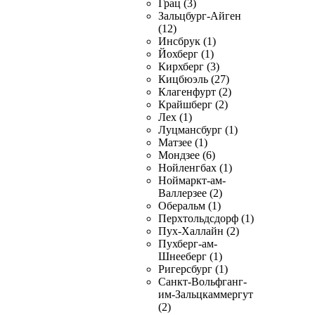
Грац (3)
Зальцбург-Айген
(12)
Инсбрук (1)
Йохберг (1)
Кирхберг (3)
Кицбюэль (27)
Клагенфурт (2)
Крайшберг (2)
Лех (1)
Луцмансбург (1)
Матзее (1)
Мондзее (6)
Нойленгбах (1)
Ноймаркт-ам-
Валлерзее (2)
Оберальм (1)
Перхтольдсдорф (1)
Пух-Халлайн (2)
Пухберг-ам-
Шнееберг (1)
Ригерсбург (1)
Санкт-Вольфганг-
им-Зальцкаммергут
(2)