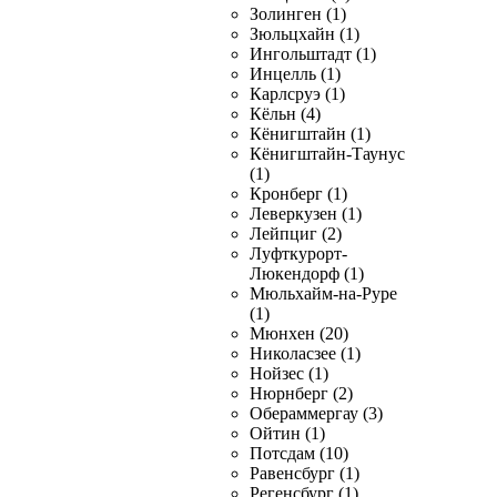
Золинген (1)
Зюльцхайн (1)
Ингольштадт (1)
Инцелль (1)
Карлсруэ (1)
Кёльн (4)
Кёнигштайн (1)
Кёнигштайн-Таунус
(1)
Кронберг (1)
Леверкузен (1)
Лейпциг (2)
Луфткурорт-
Люкендорф (1)
Мюльхайм-на-Руре
(1)
Мюнхен (20)
Николасзее (1)
Нойзес (1)
Нюрнберг (2)
Обераммергау (3)
Ойтин (1)
Потсдам (10)
Равенсбург (1)
Регенсбург (1)