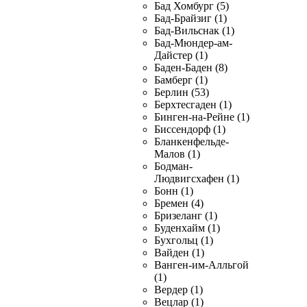
Бад Хомбург (5)
Бад-Брайзиг (1)
Бад-Вильснак (1)
Бад-Мюндер-ам-
Дайстер (1)
Баден-Баден (8)
Бамберг (1)
Берлин (53)
Берхтесгаден (1)
Бинген-на-Рейне (1)
Биссендорф (1)
Бланкенфельде-
Малов (1)
Бодман-
Людвигсхафен (1)
Бонн (1)
Бремен (4)
Бризеланг (1)
Буденхайм (1)
Бухгольц (1)
Вайден (1)
Ванген-им-Алльгой
(1)
Вердер (1)
Вецлар (1)