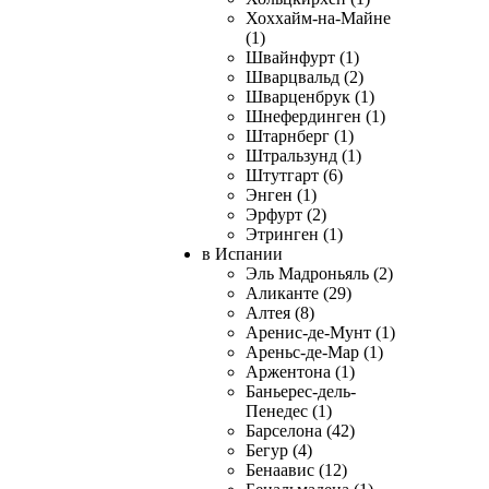
Хоххайм-на-Майне
(1)
Швайнфурт (1)
Шварцвальд (2)
Шварценбрук (1)
Шнефердинген (1)
Штарнберг (1)
Штральзунд (1)
Штутгарт (6)
Энген (1)
Эрфурт (2)
Этринген (1)
в Испании
Эль Мадроньяль (2)
Аликанте (29)
Алтея (8)
Аренис-де-Мунт (1)
Ареньс-де-Мар (1)
Аржентона (1)
Баньерес-дель-
Пенедес (1)
Барселона (42)
Бегур (4)
Бенаавис (12)