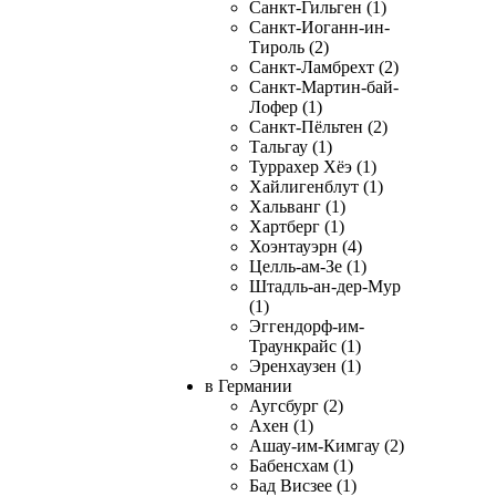
Санкт-Гильген (1)
Санкт-Иоганн-ин-
Тироль (2)
Санкт-Ламбрехт (2)
Санкт-Мартин-бай-
Лофер (1)
Санкт-Пёльтен (2)
Тальгау (1)
Туррахер Хёэ (1)
Хайлигенблут (1)
Хальванг (1)
Хартберг (1)
Хоэнтауэрн (4)
Целль-ам-Зе (1)
Штадль-ан-дер-Мур
(1)
Эггендорф-им-
Траункрайс (1)
Эренхаузен (1)
в Германии
Аугсбург (2)
Ахен (1)
Ашау-им-Кимгау (2)
Бабенсхам (1)
Бад Висзее (1)