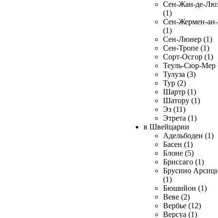
Сен-Жан-де-Лю
(1)
Сен-Жермен-ан
(1)
Сен-Люнер (1)
Сен-Тропе (1)
Сорт-Осгор (1)
Теуль-Сюр-Мер 
Тулуза (3)
Тур (2)
Шартр (1)
Шатору (1)
Эз (11)
Этрета (1)
в Швейцарии
Адельбоден (1)
Басен (1)
Блоне (5)
Бриссаго (1)
Брусино Арсиц
(1)
Бюшийон (1)
Веве (2)
Вербье (12)
Версуа (1)