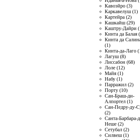
Иданья-а-Нова (
Кавоэйро (3)
Каркавелуш (1)
Картейра (2)
Кашкайш (29)
Каштру-Дайри (
Кинта да Балая (
Кинта да Салин
(1)
Кинта-да-Лаго (
Лагуш (8)
Лиссабон (68)
Лоле (12)
Майя (1)
Набу (1)
Парражил (2)
Порту (10)
Сан-Браш-ди-
Алпортел (1)
Сан-Педру-ду-С
(2)
Санта-Барбара-д
Неше (2)
Сетубал (2)
Силвеш (1)