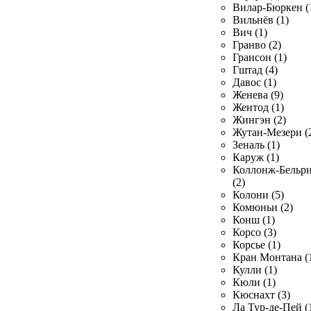
Вилар-Бюркен (
Вильнёв (1)
Вич (1)
Гранво (2)
Грансон (1)
Гштад (4)
Давос (1)
Женева (9)
Жентод (1)
Жингэн (2)
Жутан-Мезери (
Зеналь (1)
Каруж (1)
Коллонж-Бельр
(2)
Колони (5)
Комюньи (2)
Конш (1)
Корсо (3)
Корсье (1)
Кран Монтана (
Кулли (1)
Кюли (1)
Кюснахт (3)
Ла Тур-де-Пей (