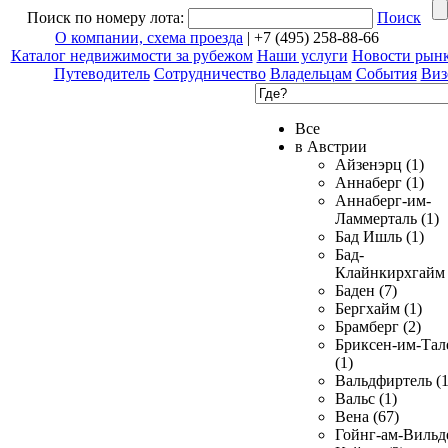
Поиск по номеру лота:
Поиск
О компании, схема проезда
| +7 (495) 258-88-66
Каталог недвижимости за рубежом
Наши услуги
Новости рын
Путеводитель
Сотрудничество
Владельцам
События
Виз
Все
в Австрии
Айзенэрц (1)
Аннаберг (1)
Аннаберг-им-
Ламмерталь (1)
Бад Ишль (1)
Бад-
Клайнкирхгайм 
Баден (7)
Бергхайм (1)
Брамберг (2)
Бриксен-им-Тал
(1)
Вальдфиртель (1
Вальс (1)
Вена (67)
Гойнг-ам-Вильд