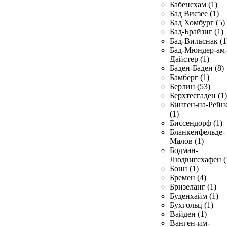
Бабенсхам (1)
Бад Висзее (1)
Бад Хомбург (5)
Бад-Брайзиг (1)
Бад-Вильснак (1
Бад-Мюндер-ам
Дайстер (1)
Баден-Баден (8)
Бамберг (1)
Берлин (53)
Берхтесгаден (1)
Бинген-на-Рейн
(1)
Биссендорф (1)
Бланкенфельде-
Малов (1)
Бодман-
Людвигсхафен (
Бонн (1)
Бремен (4)
Бризеланг (1)
Буденхайм (1)
Бухгольц (1)
Вайден (1)
Ванген-им-