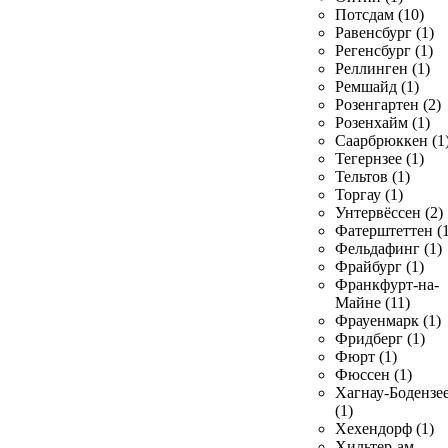
Потсдам (10)
Равенсбург (1)
Регенсбург (1)
Реллинген (1)
Ремшайд (1)
Розенгартен (2)
Розенхайм (1)
Саарбрюккен (1
Тегернзее (1)
Тельтов (1)
Торгау (1)
Унтервёссен (2)
Фатерштеттен (1
Фельдафинг (1)
Фрайбург (1)
Франкфурт-на-
Майне (11)
Фрауенмарк (1)
Фридберг (1)
Фюрт (1)
Фюссен (1)
Хагнау-Бодензе
(1)
Хехендорф (1)
Хильтер-ам-