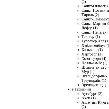
(2)
Санкт-Гильген (
Санкт-Иоганн-и
Тироль (2)
Санкт-Ламбрехт 
Санкт-Мартин-б
Лофер (1)
Санкт-Пёльтен (
Тальгау (1)
Туррахер Хёэ (1
Хайлигенблут (
Хальванг (1)
Хартберг (1)
Хоэнтауэрн (4)
Целль-ам-Зе (1)
Штадль-ан-дер-
Мур (1)
Эггендорф-им-
Траункрайс (1)
Эренхаузен (1)
в Германии
Аугсбург (2)
Ахен (1)
Ашау-им-Кимга
(2)