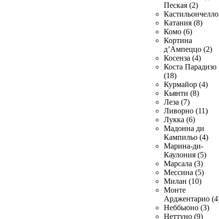
Пеская (2)
Кастильончелло 
Катания (8)
Комо (6)
Кортина
д’Ампеццо (2)
Косенза (4)
Коста Парадизо
(18)
Курмайор (4)
Кьянти (8)
Леза (7)
Ливорно (11)
Лукка (6)
Мадонна ди
Кампильо (4)
Марина-ди-
Каулония (5)
Марсала (3)
Мессина (5)
Милан (10)
Монте
Арджентарио (4
Неббьюно (3)
Неттуно (9)