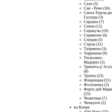
Сало (3)
Сан - Ремо (36)
Санта-Тереза-ди
Галлура (3)
Сарцана (7)
Сиена (12)
Сиракузы (10)
Сирмионе (6)
Специя (5)
Стреза (11)
Таормина (3)
Террачина (9)
Тосколано-
Мадерно (3)
Тринита-д' Агул
(8)
Тропеа (23)
Флоренция (51)
Фоллоника (3)
Форте дей Мар
(25)
Чезантико (7)
Чинкуале (2)
на Кипре
Айя-Напа (15)