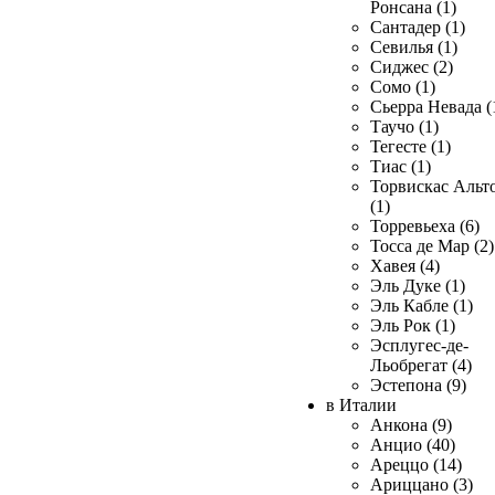
Ронсана (1)
Сантадер (1)
Севилья (1)
Сиджес (2)
Сомо (1)
Сьерра Невада (
Таучо (1)
Тегесте (1)
Тиас (1)
Торвискас Альт
(1)
Торревьеха (6)
Тосса де Мар (2)
Хавея (4)
Эль Дуке (1)
Эль Кабле (1)
Эль Рок (1)
Эсплугес-де-
Льобрегат (4)
Эстепона (9)
в Италии
Анкона (9)
Анцио (40)
Ареццо (14)
Ариццано (3)