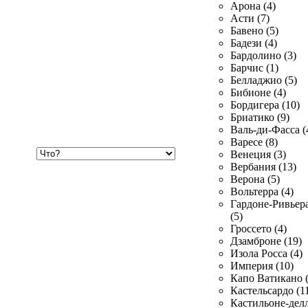
Арона (4)
Асти (7)
Бавено (5)
Бадези (4)
Бардолино (3)
Барчис (1)
Белладжио (5)
Бибионе (4)
Бордигера (10)
Бриатико (9)
Валь-ди-Фасса (
Варесе (8)
Хочу
Венеция (3)
купить
Вербания (13)
Верона (5)
Вольтерра (4)
Гардоне-Ривьер
(5)
Гроссето (4)
Дзамброне (19)
Изола Росса (4)
Империя (10)
Капо Ватикано (
Кастельсардо (1
Кастильоне-делл