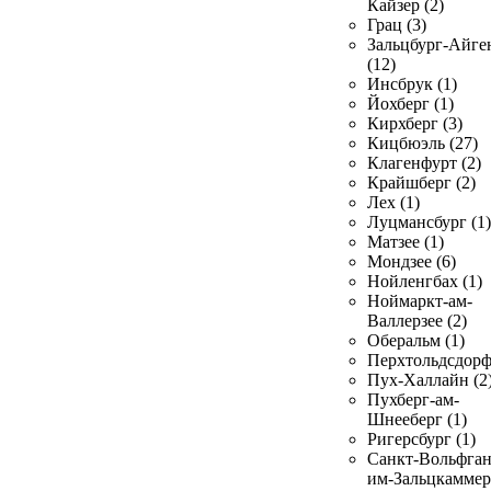
Кайзер (2)
Грац (3)
Зальцбург-Айге
(12)
Инсбрук (1)
Йохберг (1)
Кирхберг (3)
Кицбюэль (27)
Клагенфурт (2)
Крайшберг (2)
Лех (1)
Луцмансбург (1)
Матзее (1)
Мондзее (6)
Нойленгбах (1)
Ноймаркт-ам-
Валлерзее (2)
Оберальм (1)
Перхтольдсдорф
Пух-Халлайн (2
Пухберг-ам-
Шнееберг (1)
Ригерсбург (1)
Санкт-Вольфган
им-Зальцкаммер