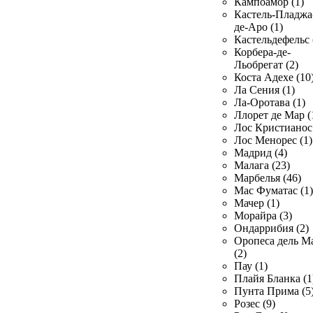
Кампоамор (1)
Кастель-Пладжа
де-Аро (1)
Кастельдефельс 
Корбера-де-
Льобрегат (2)
Коста Адехе (10
Ла Сения (1)
Ла-Оротава (1)
Ллорет де Мар (
Лос Кристианос 
Лос Менорес (1)
Мадрид (4)
Малага (23)
Марбелья (46)
Мас Фуматас (1)
Мачер (1)
Морайра (3)
Ондаррибия (2)
Оропеса дель М
(2)
Пау (1)
Плайя Бланка (1
Пунта Прима (5
Розес (9)