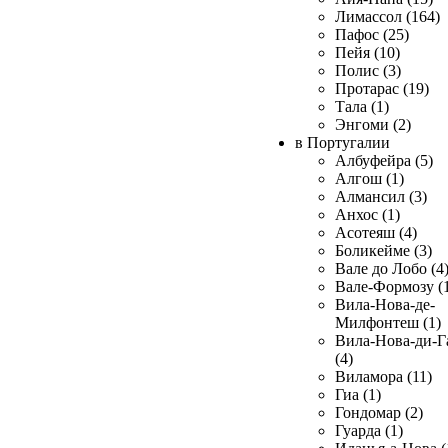
Лимассол (164)
Пафос (25)
Пейя (10)
Полис (3)
Протарас (19)
Тала (1)
Энгоми (2)
в Португалии
Албуфейра (5)
Алгош (1)
Алмансил (3)
Анхос (1)
Асотеяш (4)
Боликейме (3)
Вале до Лобо (4
Вале-Формозу (
Вила-Нова-де-
Милфонтеш (1)
Вила-Нова-ди-Г
(4)
Виламора (11)
Гиа (1)
Гондомар (2)
Гуарда (1)