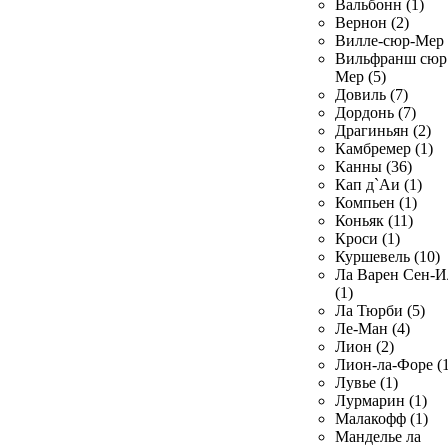
Вальбонн (1)
Вернон (2)
Вилле-сюр-Мер 
Вильфранш сюр
Мер (5)
Довиль (7)
Дордонь (7)
Драгиньян (2)
Камбремер (1)
Канны (36)
Кап д`Аи (1)
Компьен (1)
Коньяк (11)
Кроси (1)
Куршевель (10)
Ла Варен Сен-И
(1)
Ла Тюрби (5)
Ле-Ман (4)
Лион (2)
Лион-ла-Форе (1
Лувье (1)
Лурмарин (1)
Малакофф (1)
Манделье ла