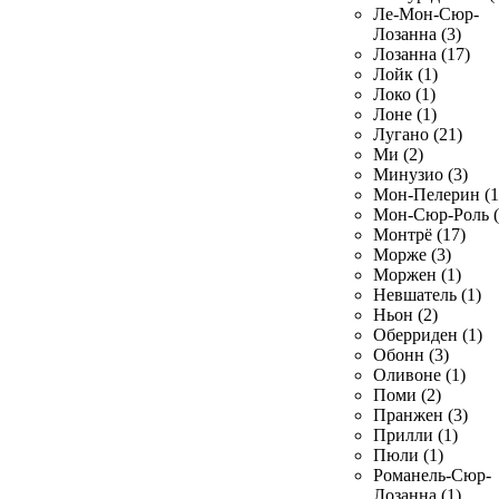
Ле-Мон-Сюр-
Лозанна (3)
Лозанна (17)
Лойк (1)
Локо (1)
Лоне (1)
Лугано (21)
Ми (2)
Минузио (3)
Мон-Пелерин (1
Мон-Сюр-Роль (
Монтрё (17)
Морже (3)
Моржен (1)
Невшатель (1)
Ньон (2)
Оберриден (1)
Обонн (3)
Оливоне (1)
Поми (2)
Пранжен (3)
Прилли (1)
Пюли (1)
Романель-Сюр-
Лозанна (1)