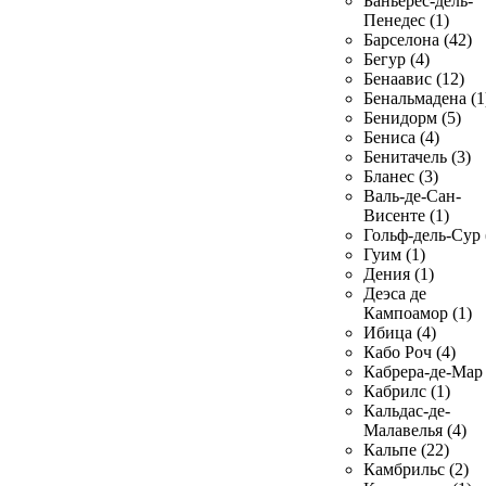
Баньерес-дель-
Пенедес (1)
Барселона (42)
Бегур (4)
Бенаавис (12)
Бенальмадена (1
Бенидорм (5)
Бениса (4)
Бенитачель (3)
Бланес (3)
Валь-де-Сан-
Висенте (1)
Гольф-дель-Сур 
Гуим (1)
Дения (1)
Деэса де
Кампоамор (1)
Ибица (4)
Кабо Роч (4)
Кабрера-де-Мар 
Кабрилс (1)
Кальдас-де-
Малавелья (4)
Кальпе (22)
Камбрильс (2)