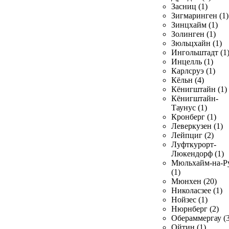
Засниц (1)
Зигмаринген (1)
Зинцхайм (1)
Золинген (1)
Зюльцхайн (1)
Ингольштадт (1
Инцелль (1)
Карлсруэ (1)
Кёльн (4)
Кёнигштайн (1)
Кёнигштайн-
Таунус (1)
Кронберг (1)
Леверкузен (1)
Лейпциг (2)
Луфткурорт-
Люкендорф (1)
Мюльхайм-на-Р
(1)
Мюнхен (20)
Николасзее (1)
Нойзес (1)
Нюрнберг (2)
Обераммергау (3
Ойтин (1)