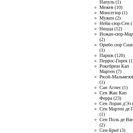
Напуль (1)
Межев (10)
Монсегюр (1)
Мужен (2)
Нейи-сюр-Сен (
Ницца (12)
Ножан-сюр-Ма
(2)
Орибо сюр Сиа
(1)
Париж (120)
Перрос-Гирек (1
Рокебрюн Кап
Мартен (7)
Рюэй-Мальмезо
(1)
Сан Агнес (1)
Сен Жан Кап
Ферра (23)
Сен Лоран д'Эз 
Сен Мартен де 
(1)
Сен Поль де Ва
(2)
Сен-Бриё (3)