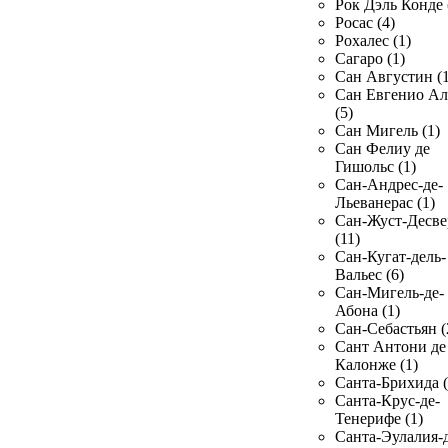
Рок Дэль Конде 
Росас (4)
Рохалес (1)
Сагаро (1)
Сан Августин (1
Сан Евгенио Ал
(5)
Сан Мигель (1)
Сан Фелиу де
Гишольс (1)
Сан-Андрес-де-
Льеванерас (1)
Сан-Жуст-Десве
(11)
Сан-Кугат-дель-
Вальес (6)
Сан-Мигель-де-
Абона (1)
Сан-Себастьян (
Сант Антони де
Калонже (1)
Санта-Брихида (
Санта-Крус-де-
Тенерифе (1)
Санта-Эулалия-д