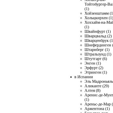
Тойтобургер-Ва
(1)
Хойзенштамм (1
Хольцкирхен (1
Хоххайм-на-Ма
(1)
Швайнфурт (1)
Шварцвальд (2)
Шварценбрук (1
Шнефердинген (
Штарнберг (1)
Штральзунд (1)
Штутгарт (6)
Энген (1)
Эрфурт (2)
Этринген (1)
в Испании
Эль Мадроньяль 
Аликанте (29)
Алтея (8)
Аренис-де-Мун
(1)
Ареньс-де-Мар (
Аржентона (1)