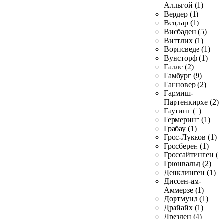
Алльгой (1)
Вердер (1)
Вецлар (1)
Висбаден (5)
Виттлих (1)
Ворпсведе (1)
Вунсторф (1)
Галле (2)
Гамбург (9)
Ганновер (2)
Гармиш-
Партенкирхе (2)
Гаутинг (1)
Гермеринг (1)
Грабау (1)
Грос-Лукков (1)
Гросберен (1)
Гроссайтинген (
Грюнвальд (2)
Денклинген (1)
Диссен-ам-
Аммерзе (1)
Дортмунд (1)
Драйайх (1)
Дрезден (4)