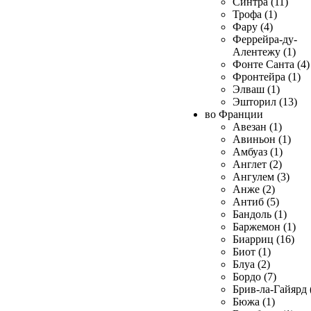
Синтра (11)
Трофа (1)
Фару (4)
Феррейра-ду-
Алентежу (1)
Фонте Санта (4)
Фронтейра (1)
Элваш (1)
Эшторил (13)
во Франции
Авезан (1)
Авиньон (1)
Амбуаз (1)
Англет (2)
Ангулем (3)
Анже (2)
Антиб (5)
Бандоль (1)
Баржемон (1)
Биарриц (16)
Биот (1)
Блуа (2)
Бордо (7)
Брив-ла-Гайярд 
Бюжа (1)