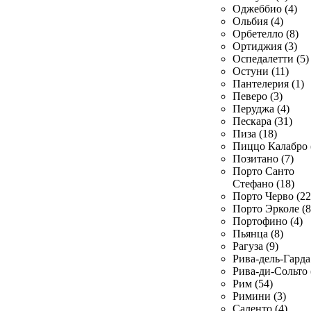
Оджеббио (4)
Ольбия (4)
Орбетелло (8)
Ортиджия (3)
Оспедалетти (5)
Остуни (11)
Пантелерия (1)
Певеро (3)
Перуджа (4)
Пескара (31)
Пиза (18)
Пиццо Калабро 
Позитано (7)
Порто Санто
Стефано (18)
Порто Черво (22
Порто Эрколе (8
Портофино (4)
Пьянца (8)
Рагуза (9)
Рива-дель-Гарда 
Рива-ди-Сольто 
Рим (54)
Римини (3)
Саленто (4)