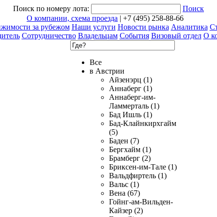
Поиск по номеру лота:
Поиск
О компании, схема проезда
| +7 (495) 258-88-66
ижимости за рубежом
Наши услуги
Новости рынка
Аналитика
Ст
дитель
Сотрудничество
Владельцам
События
Визовый отдел
О к
Все
в Австрии
Айзенэрц (1)
Аннаберг (1)
Аннаберг-им-
Ламмерталь (1)
Бад Ишль (1)
Бад-Клайнкирхгайм
(5)
Баден (7)
Бергхайм (1)
Брамберг (2)
Бриксен-им-Тале (1)
Вальдфиртель (1)
Вальс (1)
Вена (67)
Гойнг-ам-Вильден-
Кайзер (2)