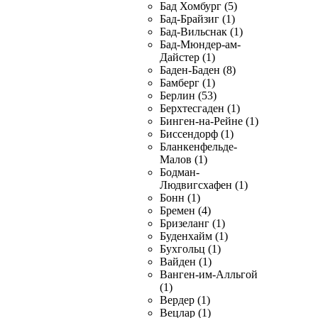
Бад Хомбург (5)
Бад-Брайзиг (1)
Бад-Вильснак (1)
Бад-Мюндер-ам-
Дайстер (1)
Баден-Баден (8)
Бамберг (1)
Берлин (53)
Берхтесгаден (1)
Бинген-на-Рейне (1)
Биссендорф (1)
Бланкенфельде-
Малов (1)
Бодман-
Людвигсхафен (1)
Бонн (1)
Бремен (4)
Бризеланг (1)
Буденхайм (1)
Бухгольц (1)
Вайден (1)
Ванген-им-Алльгой
(1)
Вердер (1)
Вецлар (1)