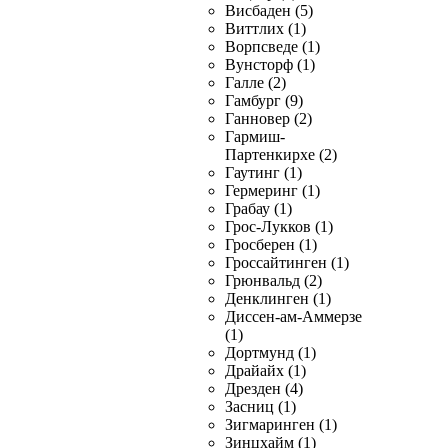
Висбаден (5)
Виттлих (1)
Ворпсведе (1)
Вунсторф (1)
Галле (2)
Гамбург (9)
Ганновер (2)
Гармиш-
Партенкирхе (2)
Гаутинг (1)
Гермеринг (1)
Грабау (1)
Грос-Лукков (1)
Гросберен (1)
Гроссайтинген (1)
Грюнвальд (2)
Денклинген (1)
Диссен-ам-Аммерзе
(1)
Дортмунд (1)
Драйайх (1)
Дрезден (4)
Засниц (1)
Зигмаринген (1)
Зинцхайм (1)