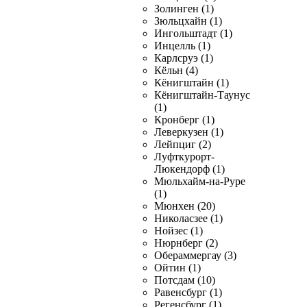
Золинген (1)
Зюльцхайн (1)
Ингольштадт (1)
Инцелль (1)
Карлсруэ (1)
Кёльн (4)
Кёнигштайн (1)
Кёнигштайн-Таунус
(1)
Кронберг (1)
Леверкузен (1)
Лейпциг (2)
Луфткурорт-
Люкендорф (1)
Мюльхайм-на-Руре
(1)
Мюнхен (20)
Николасзее (1)
Нойзес (1)
Нюрнберг (2)
Обераммергау (3)
Ойтин (1)
Потсдам (10)
Равенсбург (1)
Регенсбург (1)