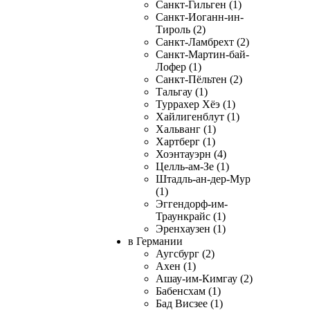
Санкт-Гильген (1)
Санкт-Иоганн-ин-
Тироль (2)
Санкт-Ламбрехт (2)
Санкт-Мартин-бай-
Лофер (1)
Санкт-Пёльтен (2)
Тальгау (1)
Туррахер Хёэ (1)
Хайлигенблут (1)
Хальванг (1)
Хартберг (1)
Хоэнтауэрн (4)
Целль-ам-Зе (1)
Штадль-ан-дер-Мур
(1)
Эггендорф-им-
Траункрайс (1)
Эренхаузен (1)
в Германии
Аугсбург (2)
Ахен (1)
Ашау-им-Кимгау (2)
Бабенсхам (1)
Бад Висзее (1)