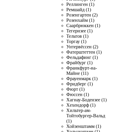
Реллинген (1)
Ремшайд (1)
Розенгартен (2)
Розенхайм (1)
Саарбрюккен (1)
Тегернзее (1)
Тельтов (1)
Торгау (1)
Унтервёссен (2)
Фатерштеттен (1)
Фельдафинг (1)
Фрайбург (1)
Франкфурт-на-
Майне (11)
Фрауенмарк (1)
Фридберг (1)
Фюрт (1)
Фюссен (1)
Хагнау-Бодензее (1)
Хехендорф (1)
Хильтер-ам-
Тойтобургер-Вальд
(1)
Хойзенштамм (1)
Хольцкирхен (1)