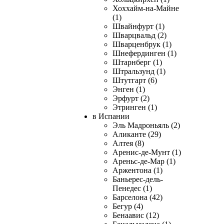
Хоххайм-на-Майне
(1)
Швайнфурт (1)
Шварцвальд (2)
Шварценбрук (1)
Шнефердинген (1)
Штарнберг (1)
Штральзунд (1)
Штутгарт (6)
Энген (1)
Эрфурт (2)
Этринген (1)
в Испании
Эль Мадроньяль (2)
Аликанте (29)
Алтея (8)
Аренис-де-Мунт (1)
Ареньс-де-Мар (1)
Аржентона (1)
Баньерес-дель-
Пенедес (1)
Барселона (42)
Бегур (4)
Бенаавис (12)