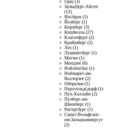
Грац (3)
Зальцбург-Айген
(12)
Инсбрук (1)
Йохберг (1)
Кирхберг (3)
Кицбюэль (27)
Клагенфурт (2)
Крайшберг (2)
Лех (1)
Луцмансбург (1)
Матзее (1)
Мондзее (6)
Нойленгбах (1)
Ноймаркт-ам-
Валлерзее (2)
Оберальм (1)
Перхтольдсдорф (1)
Пух-Халлайн (2)
Пухберг-ам-
Шнееберг (1)
Ригерсбург (1)
Санкт-Вольфганг-
им-Зальцкаммергут
(2)