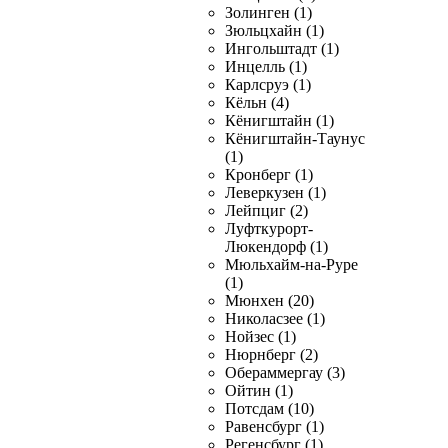
Золинген (1)
Зюльцхайн (1)
Ингольштадт (1)
Инцелль (1)
Карлсруэ (1)
Кёльн (4)
Кёнигштайн (1)
Кёнигштайн-Таунус
(1)
Кронберг (1)
Леверкузен (1)
Лейпциг (2)
Луфткурорт-
Люкендорф (1)
Мюльхайм-на-Руре
(1)
Мюнхен (20)
Николасзее (1)
Нойзес (1)
Нюрнберг (2)
Обераммергау (3)
Ойтин (1)
Потсдам (10)
Равенсбург (1)
Регенсбург (1)