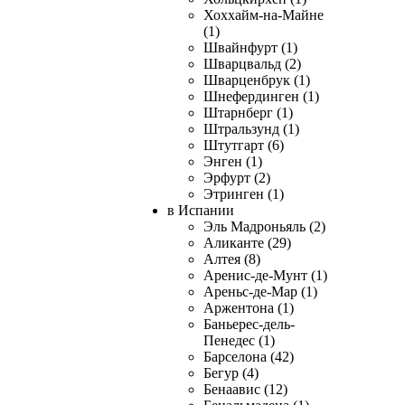
Хоххайм-на-Майне
(1)
Швайнфурт (1)
Шварцвальд (2)
Шварценбрук (1)
Шнефердинген (1)
Штарнберг (1)
Штральзунд (1)
Штутгарт (6)
Энген (1)
Эрфурт (2)
Этринген (1)
в Испании
Эль Мадроньяль (2)
Аликанте (29)
Алтея (8)
Аренис-де-Мунт (1)
Ареньс-де-Мар (1)
Аржентона (1)
Баньерес-дель-
Пенедес (1)
Барселона (42)
Бегур (4)
Бенаавис (12)