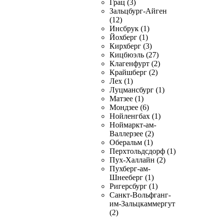
Грац (3)
Зальцбург-Айген
(12)
Инсбрук (1)
Йохберг (1)
Кирхберг (3)
Кицбюэль (27)
Клагенфурт (2)
Крайшберг (2)
Лех (1)
Луцмансбург (1)
Матзее (1)
Мондзее (6)
Нойленгбах (1)
Ноймаркт-ам-
Валлерзее (2)
Оберальм (1)
Перхтольдсдорф (1)
Пух-Халлайн (2)
Пухберг-ам-
Шнееберг (1)
Ригерсбург (1)
Санкт-Вольфганг-
им-Зальцкаммергут
(2)