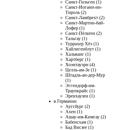
Санкт-Гильген (1)
Санкт-Иоганн-ин-
Тироль (2)
Санкт-Ламбрехт (2)
Санкт-Мартин-бай-
Лофер (1)
Санкт-Пёльтен (2)
Тальгау (1)
Туррахер Хёэ (1)
Хайлигенблут (1)
Хальванг (1)
Хартберг (1)
Хоэнтауэрн (4)
Целль-ам-Зе (1)
Штадль-ан-дер-Мур
(1)
Эггендорф-им-
Траункрайс (1)
Эренхаузен (1)
в Германии
Аугсбург (2)
Ахен (1)
Ашау-им-Кимгау (2)
Бабенсхам (1)
Бад Висзее (1)