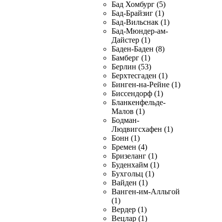
Бад Хомбург (5)
Бад-Брайзиг (1)
Бад-Вильснак (1)
Бад-Мюндер-ам-
Дайстер (1)
Баден-Баден (8)
Бамберг (1)
Берлин (53)
Берхтесгаден (1)
Бинген-на-Рейне (1)
Биссендорф (1)
Бланкенфельде-
Малов (1)
Бодман-
Людвигсхафен (1)
Бонн (1)
Бремен (4)
Бризеланг (1)
Буденхайм (1)
Бухгольц (1)
Вайден (1)
Ванген-им-Алльгой
(1)
Вердер (1)
Вецлар (1)