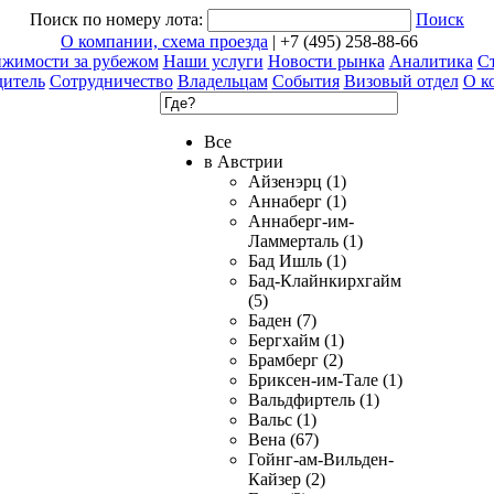
Поиск по номеру лота:
Поиск
О компании, схема проезда
| +7 (495) 258-88-66
ижимости за рубежом
Наши услуги
Новости рынка
Аналитика
Ст
дитель
Сотрудничество
Владельцам
События
Визовый отдел
О к
Все
в Австрии
Айзенэрц (1)
Аннаберг (1)
Аннаберг-им-
Ламмерталь (1)
Бад Ишль (1)
Бад-Клайнкирхгайм
(5)
Баден (7)
Бергхайм (1)
Брамберг (2)
Бриксен-им-Тале (1)
Вальдфиртель (1)
Вальс (1)
Вена (67)
Гойнг-ам-Вильден-
Кайзер (2)