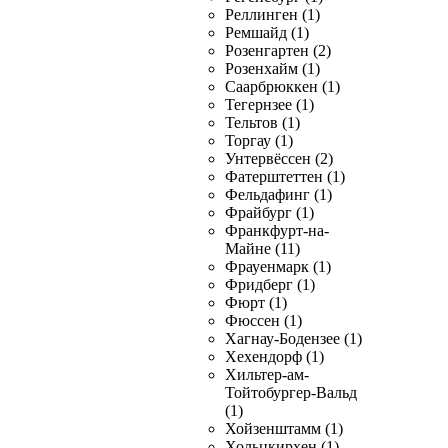
Реллинген (1)
Ремшайд (1)
Розенгартен (2)
Розенхайм (1)
Саарбрюккен (1)
Тегернзее (1)
Тельтов (1)
Торгау (1)
Унтервёссен (2)
Фатерштеттен (1)
Фельдафинг (1)
Фрайбург (1)
Франкфурт-на-
Майне (11)
Фрауенмарк (1)
Фридберг (1)
Фюрт (1)
Фюссен (1)
Хагнау-Бодензее (1)
Хехендорф (1)
Хильтер-ам-
Тойтобургер-Вальд
(1)
Хойзенштамм (1)
Хольцкирхен (1)