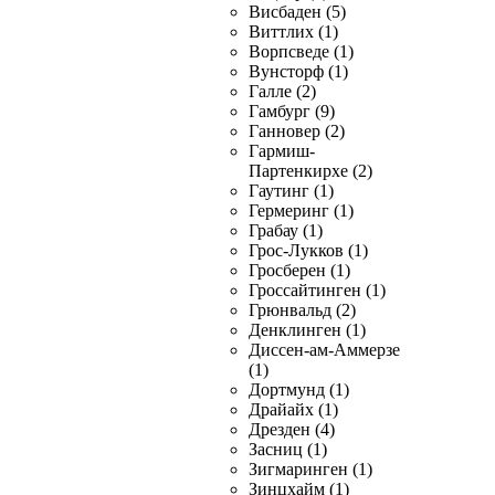
Висбаден (5)
Виттлих (1)
Ворпсведе (1)
Вунсторф (1)
Галле (2)
Гамбург (9)
Ганновер (2)
Гармиш-
Партенкирхе (2)
Гаутинг (1)
Гермеринг (1)
Грабау (1)
Грос-Лукков (1)
Гросберен (1)
Гроссайтинген (1)
Грюнвальд (2)
Денклинген (1)
Диссен-ам-Аммерзе
(1)
Дортмунд (1)
Драйайх (1)
Дрезден (4)
Засниц (1)
Зигмаринген (1)
Зинцхайм (1)