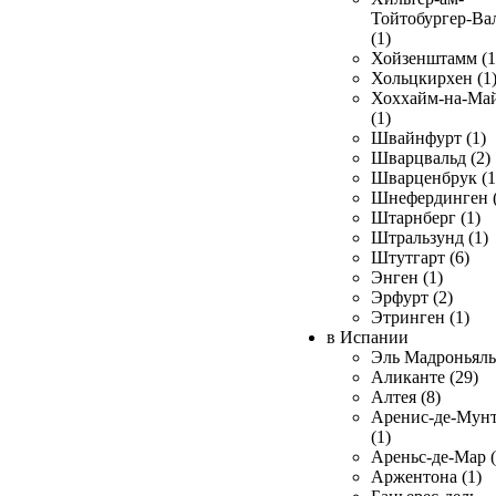
Тойтобургер-Ва
(1)
Хойзенштамм (1
Хольцкирхен (1
Хоххайм-на-Ма
(1)
Швайнфурт (1)
Шварцвальд (2)
Шварценбрук (1
Шнефердинген (
Штарнберг (1)
Штральзунд (1)
Штутгарт (6)
Энген (1)
Эрфурт (2)
Этринген (1)
в Испании
Эль Мадроньяль 
Аликанте (29)
Алтея (8)
Аренис-де-Мун
(1)
Ареньс-де-Мар (
Аржентона (1)