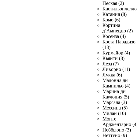
Пеская (2)
Кастильончелло 
Катания (8)
Комо (6)
Кортина
д’Ампеццо (2)
Косенза (4)
Коста Парадизо
(18)
Курмайор (4)
Кьянти (8)
Леза (7)
Ливорно (11)
Лукка (6)
Мадонна ди
Кампильо (4)
Марина-ди-
Каулония (5)
Марсала (3)
Мессина (5)
Милан (10)
Монте
Арджентарио (4
Неббьюно (3)
Неттуно (9)