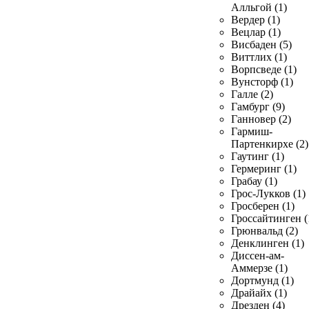
Алльгой (1)
Вердер (1)
Вецлар (1)
Висбаден (5)
Виттлих (1)
Ворпсведе (1)
Вунсторф (1)
Галле (2)
Гамбург (9)
Ганновер (2)
Гармиш-
Партенкирхе (2)
Гаутинг (1)
Гермеринг (1)
Грабау (1)
Грос-Лукков (1)
Гросберен (1)
Гроссайтинген (
Грюнвальд (2)
Денклинген (1)
Диссен-ам-
Аммерзе (1)
Дортмунд (1)
Драйайх (1)
Дрезден (4)