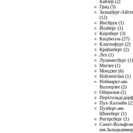
Кайзер (2)
Грац (3)
Зальцбург-Айге
(12)
Инсбрук (1)
Йохберг (1)
Кирхберг (3)
Кицбюэль (27)
Клагенфурт (2)
Крайшберг (2)
Лех (1)
Луцмансбург (1)
Матзее (1)
Мондзее (6)
Нойленгбах (1)
Ноймаркт-ам-
Валлерзее (2)
Оберальм (1)
Перхтольдсдорф
Пух-Халлайн (2
Пухберг-ам-
Шнееберг (1)
Ригерсбург (1)
Санкт-Вольфган
им-Зальцкаммер