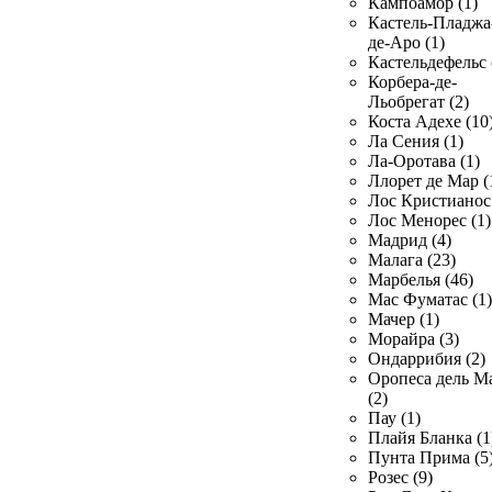
Кампоамор (1)
Кастель-Пладжа
де-Аро (1)
Кастельдефельс 
Корбера-де-
Льобрегат (2)
Коста Адехе (10
Ла Сения (1)
Ла-Оротава (1)
Ллорет де Мар (
Лос Кристианос 
Лос Менорес (1)
Мадрид (4)
Малага (23)
Марбелья (46)
Мас Фуматас (1)
Мачер (1)
Морайра (3)
Ондаррибия (2)
Оропеса дель М
(2)
Пау (1)
Плайя Бланка (1
Пунта Прима (5
Розес (9)