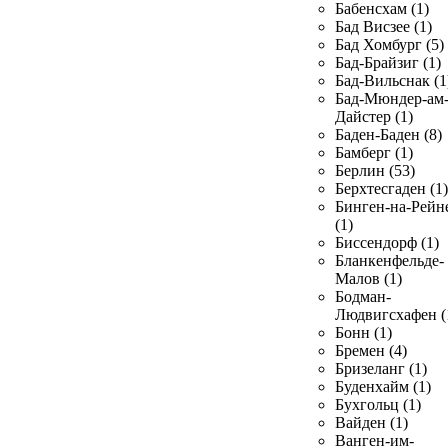
Бабенсхам (1)
Бад Висзее (1)
Бад Хомбург (5)
Бад-Брайзиг (1)
Бад-Вильснак (1
Бад-Мюндер-ам
Дайстер (1)
Баден-Баден (8)
Бамберг (1)
Берлин (53)
Берхтесгаден (1)
Бинген-на-Рейн
(1)
Биссендорф (1)
Бланкенфельде-
Малов (1)
Бодман-
Людвигсхафен (
Бонн (1)
Бремен (4)
Бризеланг (1)
Буденхайм (1)
Бухгольц (1)
Вайден (1)
Ванген-им-