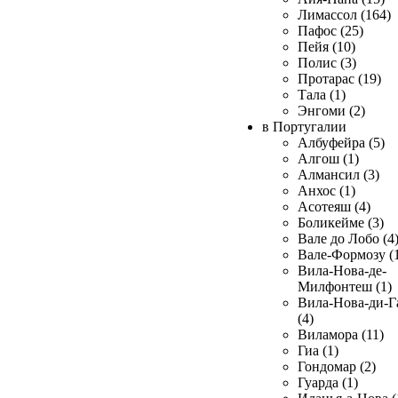
Лимассол (164)
Пафос (25)
Пейя (10)
Полис (3)
Протарас (19)
Тала (1)
Энгоми (2)
в Португалии
Албуфейра (5)
Алгош (1)
Алмансил (3)
Анхос (1)
Асотеяш (4)
Боликейме (3)
Вале до Лобо (4
Вале-Формозу (
Вила-Нова-де-
Милфонтеш (1)
Вила-Нова-ди-Г
(4)
Виламора (11)
Гиа (1)
Гондомар (2)
Гуарда (1)