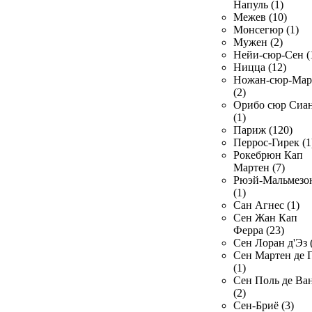
Напуль (1)
Межев (10)
Монсегюр (1)
Мужен (2)
Нейи-сюр-Сен (
Ницца (12)
Ножан-сюр-Ма
(2)
Орибо сюр Сиа
(1)
Париж (120)
Перрос-Гирек (1
Рокебрюн Кап
Мартен (7)
Рюэй-Мальмезо
(1)
Сан Агнес (1)
Сен Жан Кап
Ферра (23)
Сен Лоран д'Эз 
Сен Мартен де 
(1)
Сен Поль де Ва
(2)
Сен-Бриё (3)