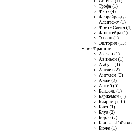
Синтра (11)
Трофа (1)
Фару (4)
Феррейра-ду-
Алентежу (1)
Фонте Санта (4)
Фронтейра (1)
Элваш (1)
Эшторил (13)
во Франции
Авезан (1)
Авиньон (1)
Амбуаз (1)
Англет (2)
Ангулем (3)
Анже (2)
Антиб (5)
Бандоль (1)
Баржемон (1)
Биарриц (16)
Биот (1)
Блуа (2)
Бордо (7)
Брив-ла-Гайярд 
Бюжа (1)