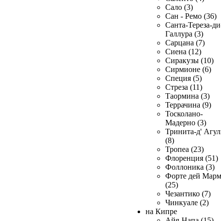
Сало (3)
Сан - Ремо (36)
Санта-Тереза-ди
Галлура (3)
Сарцана (7)
Сиена (12)
Сиракузы (10)
Сирмионе (6)
Специя (5)
Стреза (11)
Таормина (3)
Террачина (9)
Тосколано-
Мадерно (3)
Тринита-д' Агул
(8)
Тропеа (23)
Флоренция (51)
Фоллоника (3)
Форте дей Мар
(25)
Чезантико (7)
Чинкуале (2)
на Кипре
Айя-Напа (15)