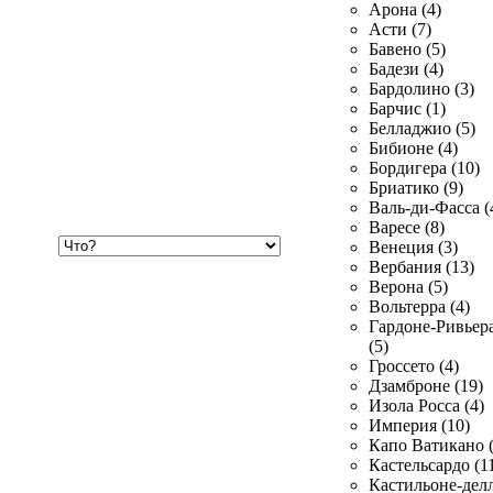
Арона (4)
Асти (7)
Бавено (5)
Бадези (4)
Бардолино (3)
Барчис (1)
Белладжио (5)
Бибионе (4)
Бордигера (10)
Бриатико (9)
Валь-ди-Фасса (
Варесе (8)
Хочу
Венеция (3)
купить
Вербания (13)
Верона (5)
Вольтерра (4)
Гардоне-Ривьер
(5)
Гроссето (4)
Дзамброне (19)
Изола Росса (4)
Империя (10)
Капо Ватикано (
Кастельсардо (1
Кастильоне-делл