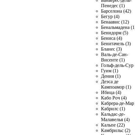
Баньерес-дель-
Пенедес (1)
Барселона (42)
Бегур (4)
Бенаавис (12)
Бенальмадена (1
Бенидорм (5)
Бениса (4)
Бенитачель (3)
Бланес (3)
Валь-де-Сан-
Висенте (1)
Гольф-дель-Сур 
Гуим (1)
Дения (1)
Деэса де
Кампоамор (1)
Ибица (4)
Кабо Роч (4)
Кабрера-де-Мар 
Кабрилс (1)
Кальдас-де-
Малавелья (4)
Кальпе (22)
Камбрильс (2)