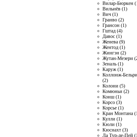
Вилар-Бюркен (
Вильнёв (1)
Вич (1)
Гранво (2)
Грансон (1)
Гштад (4)
Давос (1)
Женева (9)
Жентод (1)
Жингэн (2)
Жутан-Мезери (
Зеналь (1)
Каруж (1)
Коллонж-Бельр
(2)
Колони (5)
Комюньи (2)
Конш (1)
Корсо (3)
Корсье (1)
Кран Монтана (
Кулли (1)
Кюли (1)
Кюснахт (3)
Ла Тур-де-Пей (