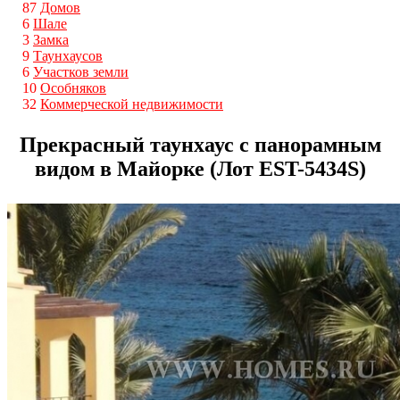
87
Домов
6
Шале
3
Замка
9
Таунхаусов
6
Участков земли
10
Особняков
32
Коммерческой недвижимости
Прекрасный таунхаус с панорамным
видом в Майорке (Лот EST-5434S)