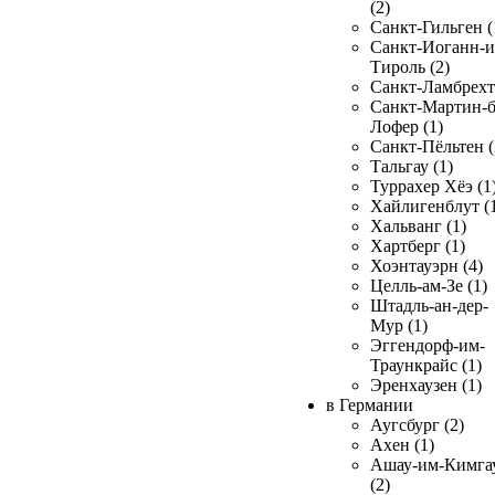
(2)
Санкт-Гильген (
Санкт-Иоганн-и
Тироль (2)
Санкт-Ламбрехт 
Санкт-Мартин-б
Лофер (1)
Санкт-Пёльтен (
Тальгау (1)
Туррахер Хёэ (1
Хайлигенблут (
Хальванг (1)
Хартберг (1)
Хоэнтауэрн (4)
Целль-ам-Зе (1)
Штадль-ан-дер-
Мур (1)
Эггендорф-им-
Траункрайс (1)
Эренхаузен (1)
в Германии
Аугсбург (2)
Ахен (1)
Ашау-им-Кимга
(2)