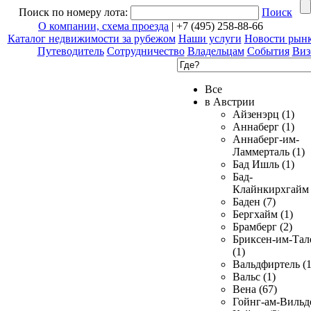
Поиск по номеру лота:
Поиск
О компании, схема проезда
| +7 (495) 258-88-66
Каталог недвижимости за рубежом
Наши услуги
Новости рын
Путеводитель
Сотрудничество
Владельцам
События
Виз
Все
в Австрии
Айзенэрц (1)
Аннаберг (1)
Аннаберг-им-
Ламмерталь (1)
Бад Ишль (1)
Бад-
Клайнкирхгайм 
Баден (7)
Бергхайм (1)
Брамберг (2)
Бриксен-им-Тал
(1)
Вальдфиртель (1
Вальс (1)
Вена (67)
Гойнг-ам-Вильд