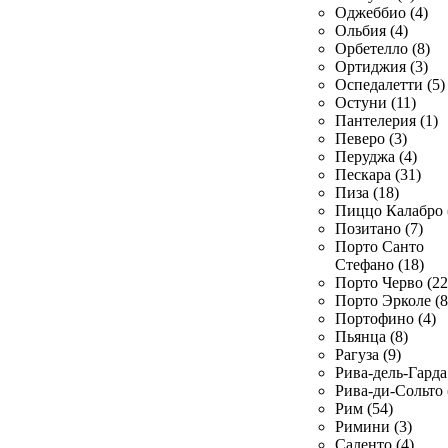
Оджеббио (4)
Ольбия (4)
Орбетелло (8)
Ортиджия (3)
Оспедалетти (5)
Остуни (11)
Пантелерия (1)
Певеро (3)
Перуджа (4)
Пескара (31)
Пиза (18)
Пиццо Калабро 
Позитано (7)
Порто Санто
Стефано (18)
Порто Черво (22
Порто Эрколе (8
Портофино (4)
Пьянца (8)
Рагуза (9)
Рива-дель-Гарда 
Рива-ди-Сольто 
Рим (54)
Римини (3)
Саленто (4)