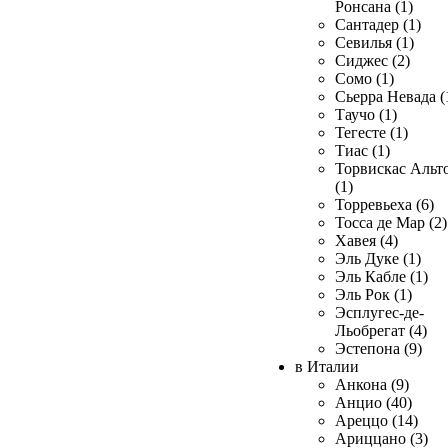
Ронсана (1)
Сантадер (1)
Севилья (1)
Сиджес (2)
Сомо (1)
Сьерра Невада (
Таучо (1)
Тегесте (1)
Тиас (1)
Торвискас Альт
(1)
Торревьеха (6)
Тосса де Мар (2)
Хавея (4)
Эль Дуке (1)
Эль Кабле (1)
Эль Рок (1)
Эсплугес-де-
Льобрегат (4)
Эстепона (9)
в Италии
Анкона (9)
Анцио (40)
Ареццо (14)
Ариццано (3)