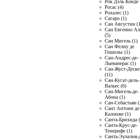
Рок Дэль Конде 
Росас (4)
Рохалес (1)
Сагаро (1)
Сан Августин (1
Сан Евгенио Ал
(5)
Сан Мигель (1)
Сан Фелиу де
Гишольс (1)
Сан-Андрес-де-
Льеванерас (1)
Сан-Жуст-Десве
(11)
Сан-Кугат-дель-
Вальес (6)
Сан-Мигель-де-
Абона (1)
Сан-Себастьян (
Сант Антони де
Калонже (1)
Санта-Брихида (
Санта-Крус-де-
Тенерифе (1)
Санта-Эулалия-д