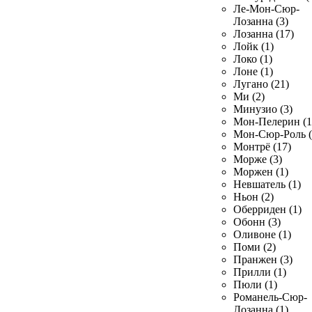
Ле-Мон-Сюр-
Лозанна (3)
Лозанна (17)
Лойк (1)
Локо (1)
Лоне (1)
Лугано (21)
Ми (2)
Минузио (3)
Мон-Пелерин (1
Мон-Сюр-Роль (
Монтрё (17)
Морже (3)
Моржен (1)
Невшатель (1)
Ньон (2)
Оберриден (1)
Обонн (3)
Оливоне (1)
Поми (2)
Пранжен (3)
Прилли (1)
Пюли (1)
Романель-Сюр-
Лозанна (1)