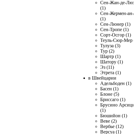
Сен-Жан-де-Лю
(1)
Сен-Жермен-ан
(1)
Сен-Люнер (1)
Сен-Тропе (1)
Сорт-Осгор (1)
Теуль-Сюр-Мер 
Тулуза (3)
Тур (2)
Шартр (1)
Шатору (1)
Эз (11)
Этрета (1)
в Швейцарии
Адельбоден (1)
Басен (1)
Блоне (5)
Бриссаго (1)
Брусино Арсиц
(1)
Бюшийон (1)
Веве (2)
Вербье (12)
Версуа (1)