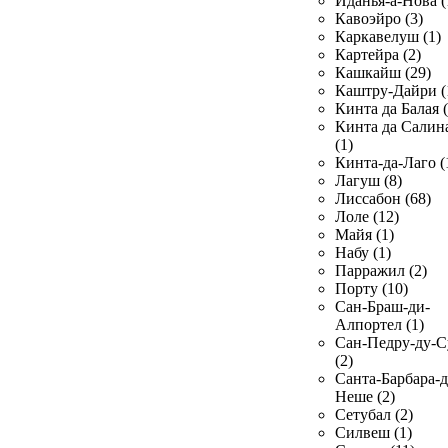
Иданья-а-Нова (
Кавоэйро (3)
Каркавелуш (1)
Картейра (2)
Кашкайш (29)
Каштру-Дайри (
Кинта да Балая (
Кинта да Салин
(1)
Кинта-да-Лаго (
Лагуш (8)
Лиссабон (68)
Лоле (12)
Майя (1)
Набу (1)
Парражил (2)
Порту (10)
Сан-Браш-ди-
Алпортел (1)
Сан-Педру-ду-С
(2)
Санта-Барбара-д
Неше (2)
Сетубал (2)
Силвеш (1)