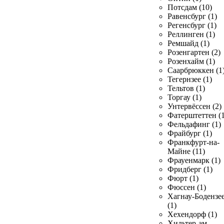
Потсдам (10)
Равенсбург (1)
Регенсбург (1)
Реллинген (1)
Ремшайд (1)
Розенгартен (2)
Розенхайм (1)
Саарбрюккен (1
Тегернзее (1)
Тельтов (1)
Торгау (1)
Унтервёссен (2)
Фатерштеттен (1
Фельдафинг (1)
Фрайбург (1)
Франкфурт-на-
Майне (11)
Фрауенмарк (1)
Фридберг (1)
Фюрт (1)
Фюссен (1)
Хагнау-Бодензе
(1)
Хехендорф (1)
Хильтер-ам-