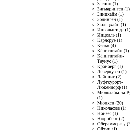
Засниц (1)
Зигмаринген (1)
Зинцхайм (1)
Золинген (1)
Зюльцхайн (1)
Ингольштадт (1
Инцелль (1)
Карлсруэ (1)
Кёльн (4)
Кёнигштайн (1)
Кёнигштайн-
Таунус (1)
Кронберг (1)
Леверкузен (1)
Лейпциг (2)
Луфткурорт-
Люкендорф (1)
Мюльхайм-на-Р
(1)
Мюнхен (20)
Николасзее (1)
Нойзес (1)
Нюрнберг (2)
Обераммергау (3
Ойтин (1)