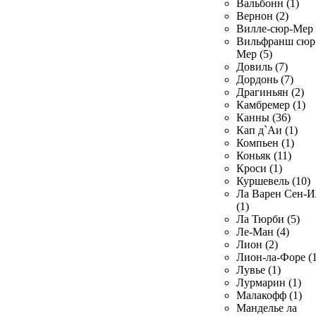
Вальбонн (1)
Вернон (2)
Вилле-сюр-Мер 
Вильфранш сюр
Мер (5)
Довиль (7)
Дордонь (7)
Драгиньян (2)
Камбремер (1)
Канны (36)
Кап д`Аи (1)
Компьен (1)
Коньяк (11)
Кроси (1)
Куршевель (10)
Ла Варен Сен-И
(1)
Ла Тюрби (5)
Ле-Ман (4)
Лион (2)
Лион-ла-Форе (1
Лувье (1)
Лурмарин (1)
Малакофф (1)
Манделье ла