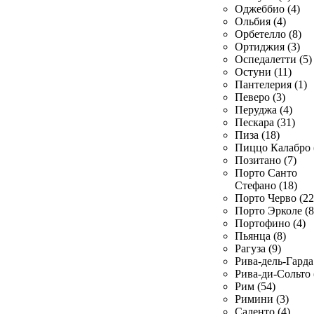
Оджеббио (4)
Ольбия (4)
Орбетелло (8)
Ортиджия (3)
Оспедалетти (5)
Остуни (11)
Пантелерия (1)
Певеро (3)
Перуджа (4)
Пескара (31)
Пиза (18)
Пиццо Калабро 
Позитано (7)
Порто Санто
Стефано (18)
Порто Черво (22
Порто Эрколе (8
Портофино (4)
Пьянца (8)
Рагуза (9)
Рива-дель-Гарда 
Рива-ди-Сольто 
Рим (54)
Римини (3)
Саленто (4)