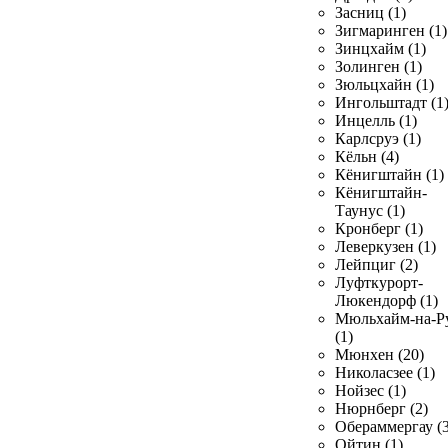
Засниц (1)
Зигмаринген (1)
Зинцхайм (1)
Золинген (1)
Зюльцхайн (1)
Ингольштадт (1
Инцелль (1)
Карлсруэ (1)
Кёльн (4)
Кёнигштайн (1)
Кёнигштайн-
Таунус (1)
Кронберг (1)
Леверкузен (1)
Лейпциг (2)
Луфткурорт-
Люкендорф (1)
Мюльхайм-на-Р
(1)
Мюнхен (20)
Николасзее (1)
Нойзес (1)
Нюрнберг (2)
Обераммергау (3
Ойтин (1)