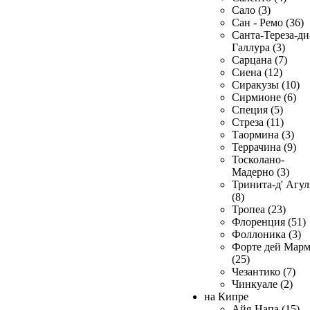
Сало (3)
Сан - Ремо (36)
Санта-Тереза-ди
Галлура (3)
Сарцана (7)
Сиена (12)
Сиракузы (10)
Сирмионе (6)
Специя (5)
Стреза (11)
Таормина (3)
Террачина (9)
Тосколано-
Мадерно (3)
Тринита-д' Агул
(8)
Тропеа (23)
Флоренция (51)
Фоллоника (3)
Форте дей Мар
(25)
Чезантико (7)
Чинкуале (2)
на Кипре
Айя-Напа (15)