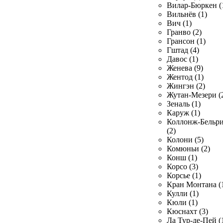
Вилар-Бюркен (
Вильнёв (1)
Вич (1)
Гранво (2)
Грансон (1)
Гштад (4)
Давос (1)
Женева (9)
Жентод (1)
Жингэн (2)
Жутан-Мезери (
Зеналь (1)
Каруж (1)
Коллонж-Бельр
(2)
Колони (5)
Комюньи (2)
Конш (1)
Корсо (3)
Корсье (1)
Кран Монтана (
Кулли (1)
Кюли (1)
Кюснахт (3)
Ла Тур-де-Пей (