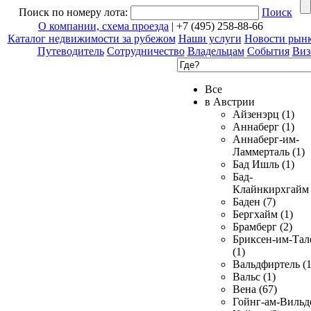
Поиск по номеру лота:
Поиск
О компании, схема проезда
| +7 (495) 258-88-66
Каталог недвижимости за рубежом
Наши услуги
Новости рын
Путеводитель
Сотрудничество
Владельцам
События
Виз
Все
в Австрии
Айзенэрц (1)
Аннаберг (1)
Аннаберг-им-
Ламмерталь (1)
Бад Ишль (1)
Бад-
Клайнкирхгайм 
Баден (7)
Бергхайм (1)
Брамберг (2)
Бриксен-им-Тал
(1)
Вальдфиртель (1
Вальс (1)
Вена (67)
Гойнг-ам-Вильд