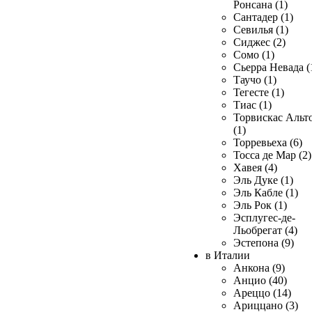
Ронсана (1)
Сантадер (1)
Севилья (1)
Сиджес (2)
Сомо (1)
Сьерра Невада (
Таучо (1)
Тегесте (1)
Тиас (1)
Торвискас Альт
(1)
Торревьеха (6)
Тосса де Мар (2)
Хавея (4)
Эль Дуке (1)
Эль Кабле (1)
Эль Рок (1)
Эсплугес-де-
Льобрегат (4)
Эстепона (9)
в Италии
Анкона (9)
Анцио (40)
Ареццо (14)
Ариццано (3)