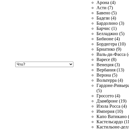
Арона (4)
Асти (7)
Бавено (5)
Бадези (4)
Бардолино (3)
Барчис (1)
Белладжио (5)
Бибионе (4)
Бордигера (10)
Бриатико (9)
Валь-ди-Фасса (
Варесе (8)
Хочу
Венеция (3)
купить
Вербания (13)
Верона (5)
Вольтерра (4)
Гардоне-Ривьер
(5)
Гроссето (4)
Дзамброне (19)
Изола Росса (4)
Империя (10)
Капо Ватикано (
Кастельсардо (1
Кастильоне-делл