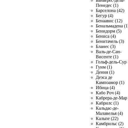
Баньерес-дель-
Пенедес (1)
Барселона (42)
Бегур (4)
Бенаавис (12)
Бенальмадена (1
Бенидорм (5)
Бениса (4)
Бенитачель (3)
Бланес (3)
Валь-де-Сан-
Висенте (1)
Гольф-дель-Сур 
Гуим (1)
Дения (1)
Деэса де
Кампоамор (1)
Ибица (4)
Кабо Роч (4)
Кабрера-де-Мар 
Кабрилс (1)
Кальдас-де-
Малавелья (4)
Кальпе (22)
Камбрильс (2)