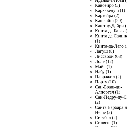
Иданья-а-Нова (
Кавоэйро (3)
Каркавелуш (1)
Картейра (2)
Кашкайш (29)
Каштру-Дайри (
Кинта да Балая (
Кинта да Салин
(1)
Кинта-да-Лаго (
Лагуш (8)
Лиссабон (68)
Лоле (12)
Майя (1)
Набу (1)
Парражил (2)
Порту (10)
Сан-Браш-ди-
Алпортел (1)
Сан-Педру-ду-С
(2)
Санта-Барбара-д
Неше (2)
Сетубал (2)
Силвеш (1)