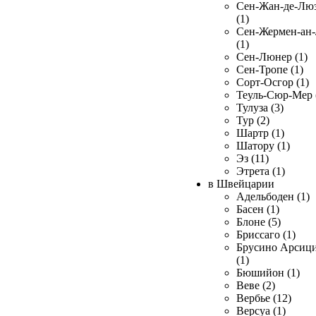
Сен-Жан-де-Лю
(1)
Сен-Жермен-ан
(1)
Сен-Люнер (1)
Сен-Тропе (1)
Сорт-Осгор (1)
Теуль-Сюр-Мер 
Тулуза (3)
Тур (2)
Шартр (1)
Шатору (1)
Эз (11)
Этрета (1)
в Швейцарии
Адельбоден (1)
Басен (1)
Блоне (5)
Бриссаго (1)
Брусино Арсиц
(1)
Бюшийон (1)
Веве (2)
Вербье (12)
Версуа (1)