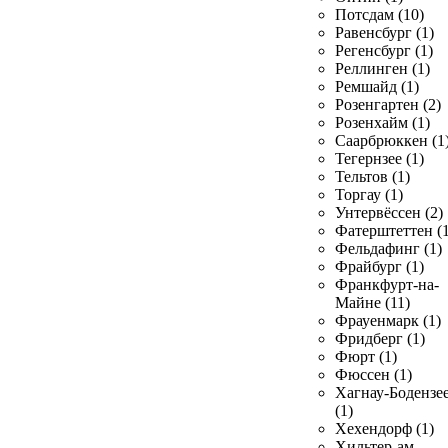
Потсдам (10)
Равенсбург (1)
Регенсбург (1)
Реллинген (1)
Ремшайд (1)
Розенгартен (2)
Розенхайм (1)
Саарбрюккен (1
Тегернзее (1)
Тельтов (1)
Торгау (1)
Унтервёссен (2)
Фатерштеттен (1
Фельдафинг (1)
Фрайбург (1)
Франкфурт-на-
Майне (11)
Фрауенмарк (1)
Фридберг (1)
Фюрт (1)
Фюссен (1)
Хагнау-Бодензе
(1)
Хехендорф (1)
Хильтер-ам-