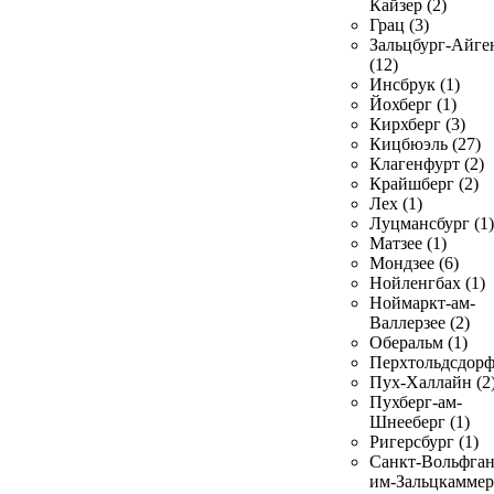
Кайзер (2)
Грац (3)
Зальцбург-Айге
(12)
Инсбрук (1)
Йохберг (1)
Кирхберг (3)
Кицбюэль (27)
Клагенфурт (2)
Крайшберг (2)
Лех (1)
Луцмансбург (1)
Матзее (1)
Мондзее (6)
Нойленгбах (1)
Ноймаркт-ам-
Валлерзее (2)
Оберальм (1)
Перхтольдсдорф
Пух-Халлайн (2
Пухберг-ам-
Шнееберг (1)
Ригерсбург (1)
Санкт-Вольфган
им-Зальцкаммер