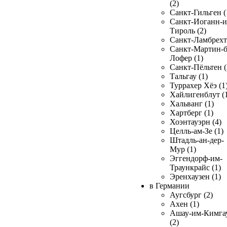
(2)
Санкт-Гильген (
Санкт-Иоганн-и
Тироль (2)
Санкт-Ламбрехт 
Санкт-Мартин-б
Лофер (1)
Санкт-Пёльтен (
Тальгау (1)
Туррахер Хёэ (1
Хайлигенблут (
Хальванг (1)
Хартберг (1)
Хоэнтауэрн (4)
Целль-ам-Зе (1)
Штадль-ан-дер-
Мур (1)
Эггендорф-им-
Траункрайс (1)
Эренхаузен (1)
в Германии
Аугсбург (2)
Ахен (1)
Ашау-им-Кимга
(2)