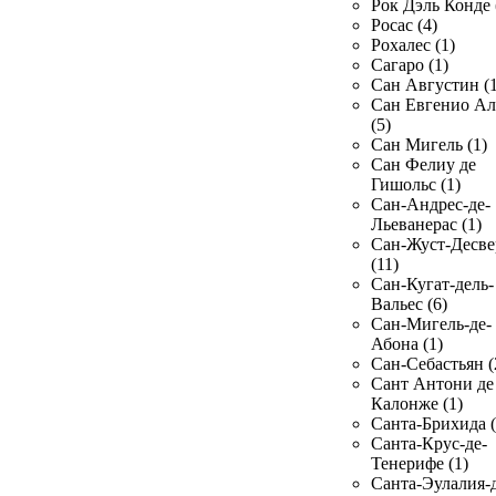
Рок Дэль Конде 
Росас (4)
Рохалес (1)
Сагаро (1)
Сан Августин (1
Сан Евгенио Ал
(5)
Сан Мигель (1)
Сан Фелиу де
Гишольс (1)
Сан-Андрес-де-
Льеванерас (1)
Сан-Жуст-Десве
(11)
Сан-Кугат-дель-
Вальес (6)
Сан-Мигель-де-
Абона (1)
Сан-Себастьян (
Сант Антони де
Калонже (1)
Санта-Брихида (
Санта-Крус-де-
Тенерифе (1)
Санта-Эулалия-д