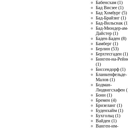
Бабенсхам (1)
Бад Висзее (1)
Бад Хомбург (5)
Бад-Брайзиг (1)
Бад-Вильснак (1
Бад-Мюндер-ам
Дайстер (1)
Баден-Баден (8)
Бамберг (1)
Берлин (53)
Берхтесгаден (1)
Бинген-на-Рейн
(1)
Биссендорф (1)
Бланкенфельде-
Малов (1)
Бодман-
Людвигсхафен (
Бонн (1)
Бремен (4)
Бризеланг (1)
Буденхайм (1)
Бухгольц (1)
Вайден (1)
Ванген-им-