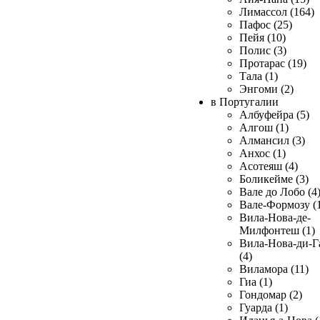
Лимассол (164)
Пафос (25)
Пейя (10)
Полис (3)
Протарас (19)
Тала (1)
Энгоми (2)
в Португалии
Албуфейра (5)
Алгош (1)
Алмансил (3)
Анхос (1)
Асотеяш (4)
Боликейме (3)
Вале до Лобо (4
Вале-Формозу (
Вила-Нова-де-
Милфонтеш (1)
Вила-Нова-ди-Г
(4)
Виламора (11)
Гиа (1)
Гондомар (2)
Гуарда (1)