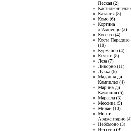
Пеская (2)
Кастильончелло 
Катания (8)
Комо (6)
Кортина
д’Ампеццо (2)
Косенза (4)
Коста Парадизо
(18)
Курмайор (4)
Кьянти (8)
Леза (7)
Ливорно (11)
Лукка (6)
Мадонна ди
Кампильо (4)
Марина-ди-
Каулония (5)
Марсала (3)
Мессина (5)
Милан (10)
Монте
Арджентарио (4
Неббьюно (3)
Неттуно (9)