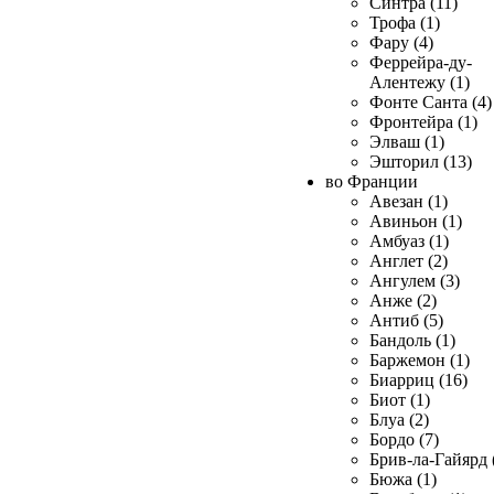
Синтра (11)
Трофа (1)
Фару (4)
Феррейра-ду-
Алентежу (1)
Фонте Санта (4)
Фронтейра (1)
Элваш (1)
Эшторил (13)
во Франции
Авезан (1)
Авиньон (1)
Амбуаз (1)
Англет (2)
Ангулем (3)
Анже (2)
Антиб (5)
Бандоль (1)
Баржемон (1)
Биарриц (16)
Биот (1)
Блуа (2)
Бордо (7)
Брив-ла-Гайярд 
Бюжа (1)