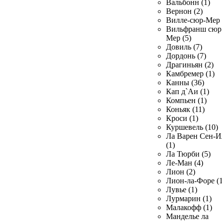
Вальбонн (1)
Вернон (2)
Вилле-сюр-Мер 
Вильфранш сюр
Мер (5)
Довиль (7)
Дордонь (7)
Драгиньян (2)
Камбремер (1)
Канны (36)
Кап д`Аи (1)
Компьен (1)
Коньяк (11)
Кроси (1)
Куршевель (10)
Ла Варен Сен-И
(1)
Ла Тюрби (5)
Ле-Ман (4)
Лион (2)
Лион-ла-Форе (1
Лувье (1)
Лурмарин (1)
Малакофф (1)
Манделье ла