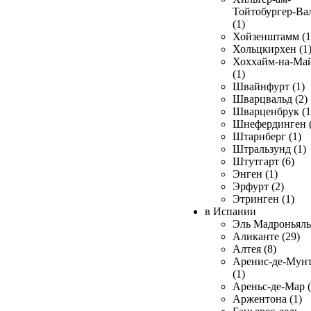
Тойтобургер-Ва
(1)
Хойзенштамм (1
Хольцкирхен (1
Хоххайм-на-Ма
(1)
Швайнфурт (1)
Шварцвальд (2)
Шварценбрук (1
Шнефердинген (
Штарнберг (1)
Штральзунд (1)
Штутгарт (6)
Энген (1)
Эрфурт (2)
Этринген (1)
в Испании
Эль Мадроньяль 
Аликанте (29)
Алтея (8)
Аренис-де-Мун
(1)
Ареньс-де-Мар (
Аржентона (1)