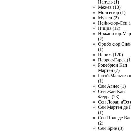
Напуль (1)
Межев (10)
Монсегюр (1)
Мужен (2)
Нейи-сюр-Сен (
Ницца (12)
Ножан-сюр-Ма
(2)
Орибо сюр Сиа
(1)
Париж (120)
Перрос-Гирек (1
Рокебрюн Кап
Мартен (7)
Рюэй-Мальмезо
(1)
Сан Агнес (1)
Сен Жан Кап
Ферра (23)
Сен Лоран д'Эз 
Сен Мартен де 
(1)
Сен Поль де Ва
(2)
Сен-Бриё (3)