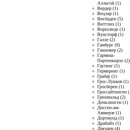
Алльгой (1)
Вердер (1)
Вецлар (1)
Висбаден (5)
Виттлих (1)
Ворпсведе (1)
Вунсторф (1)
Галле (2)
Гамбург (9)
Ганновер (2)
Гармиш-
Партенкирхе (2)
Гаутинг (1)
Гермеринг (1)
Грабау (1)
Грос-Лукков (1)
Гросберен (1)
Гроссайтинген (
Грюнвальд (2)
Денклинген (1)
Диссен-ам-
Аммерзе (1)
Дортмунд (1)
Драйайх (1)
Дрезден (4)