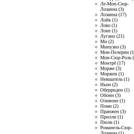
Ле-Мон-Сюр-
Лозанна (3)
Лозанна (17)
Лойк (1)
Локо (1)
Лоне (1)
Лугано (21)
Ми (2)
Минузио (3)
Мон-Пелерин (1
Мон-Сюр-Роль (
Монтрё (17)
Морже (3)
Моржен (1)
Невшатель (1)
Ньон (2)
Оберриден (1)
Обонн (3)
Оливоне (1)
Поми (2)
Пранжен (3)
Прилли (1)
Пюли (1)
Романель-Сюр-
Лозанна (1)