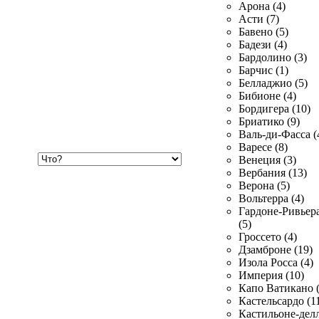
Арона (4)
Асти (7)
Бавено (5)
Бадези (4)
Бардолино (3)
Барчис (1)
Белладжио (5)
Бибионе (4)
Бордигера (10)
Бриатико (9)
Валь-ди-Фасса (
Варесе (8)
Хочу
Венеция (3)
купить
Вербания (13)
Верона (5)
Вольтерра (4)
Гардоне-Ривьер
(5)
Гроссето (4)
Дзамброне (19)
Изола Росса (4)
Империя (10)
Капо Ватикано (
Кастельсардо (1
Кастильоне-делл