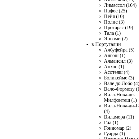
Лимассол (164)
Пафос (25)
Пейя (10)
Полис (3)
Протарас (19)
Тала (1)
Энгоми (2)
в Португалии
Албуфейра (5)
Алгош (1)
Алмансил (3)
Анхос (1)
Асотеяш (4)
Боликейме (3)
Вале до Лобо (4
Вале-Формозу (
Вила-Нова-де-
Милфонтеш (1)
Вила-Нова-ди-Г
(4)
Виламора (11)
Гиа (1)
Гондомар (2)
Гуарда (1)