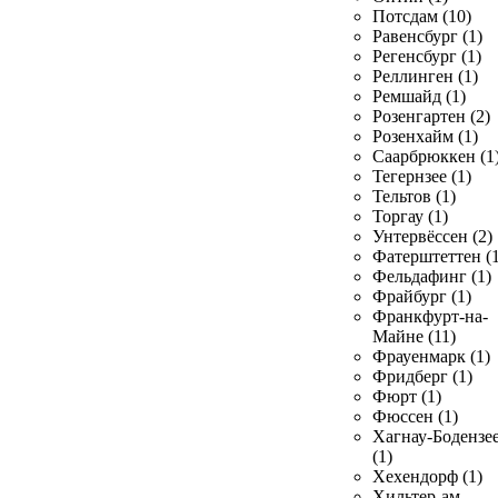
Потсдам (10)
Равенсбург (1)
Регенсбург (1)
Реллинген (1)
Ремшайд (1)
Розенгартен (2)
Розенхайм (1)
Саарбрюккен (1
Тегернзее (1)
Тельтов (1)
Торгау (1)
Унтервёссен (2)
Фатерштеттен (1
Фельдафинг (1)
Фрайбург (1)
Франкфурт-на-
Майне (11)
Фрауенмарк (1)
Фридберг (1)
Фюрт (1)
Фюссен (1)
Хагнау-Бодензе
(1)
Хехендорф (1)
Хильтер-ам-