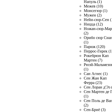
Напуль (1)
Межев (10)
Монсегюр (1)
Мужен (2)
Нейи-сюр-Сен (
Ницца (12)
Ножан-сюр-Ма
(2)
Орибо сюр Сиа
(1)
Париж (120)
Перрос-Гирек (1
Рокебрюн Кап
Мартен (7)
Рюэй-Мальмезо
(1)
Сан Агнес (1)
Сен Жан Кап
Ферра (23)
Сен Лоран д'Эз 
Сен Мартен де 
(1)
Сен Поль де Ва
(2)
Сен-Бриё (3)