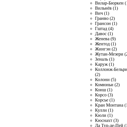
Вилар-Бюркен (
Вильнёв (1)
Вич (1)
Гранво (2)
Грансон (1)
Гштад (4)
Давос (1)
Женева (9)
Жентод (1)
Жингэн (2)
Жутан-Мезери (
Зеналь (1)
Каруж (1)
Коллонж-Бельр
(2)
Колони (5)
Комюньи (2)
Конш (1)
Корсо (3)
Корсье (1)
Кран Монтана (
Кулли (1)
Кюли (1)
Кюснахт (3)
Ла Тур-де-Пей (