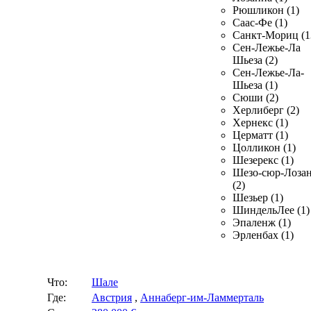
Рюшликон (1)
Саас-Фе (1)
Санкт-Мориц (1
Сен-Лежье-Ла
Шьеза (2)
Сен-Лежье-Ла-
Шьеза (1)
Сюши (2)
Херлиберг (2)
Хернекс (1)
Церматт (1)
Цолликон (1)
Шезерекс (1)
Шезо-сюр-Лоза
(2)
Шезьер (1)
ШиндельЛее (1)
Эпаленж (1)
Эрленбах (1)
Что:
Шале
Где:
Австрия
,
Аннаберг-им-Ламмерталь