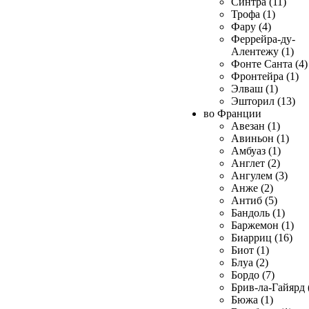
Синтра (11)
Трофа (1)
Фару (4)
Феррейра-ду-
Алентежу (1)
Фонте Санта (4)
Фронтейра (1)
Элваш (1)
Эшторил (13)
во Франции
Авезан (1)
Авиньон (1)
Амбуаз (1)
Англет (2)
Ангулем (3)
Анже (2)
Антиб (5)
Бандоль (1)
Баржемон (1)
Биарриц (16)
Биот (1)
Блуа (2)
Бордо (7)
Брив-ла-Гайярд 
Бюжа (1)