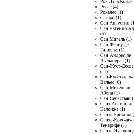
Рок Дэль Конде 
Росас (4)
Рохалес (1)
Сагаро (1)
Сан Августин (1
Сан Евгенио Ал
(5)
Сан Мигель (1)
Сан Фелиу де
Гишольс (1)
Сан-Андрес-де-
Льеванерас (1)
Сан-Жуст-Десве
(11)
Сан-Кугат-дель-
Вальес (6)
Сан-Мигель-де-
Абона (1)
Сан-Себастьян (
Сант Антони де
Калонже (1)
Санта-Брихида (
Санта-Крус-де-
Тенерифе (1)
Санта-Эулалия-д