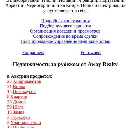
Великобритании, Италии, Испании, Франции, Португалии,
Хорватии, Черногории или на Кипре. Полный спектр наших
услуг включает в себя:
Подробная консультация
Подбор лучшего варианта
Организация поездки и просмотров
Сопровождение во время сделки
Пост-продажное управление недвижимостью
For partners
For owners
Недвижимость за рубежом от Away Realty
в Австрии продается:
22
Апартаментов
31
Вилла
15
Пентхаусов
8
Квартир
38
Домов
59
Шале
13
Замка
3
Таунхауса
2
Участков земли
15
Особняков