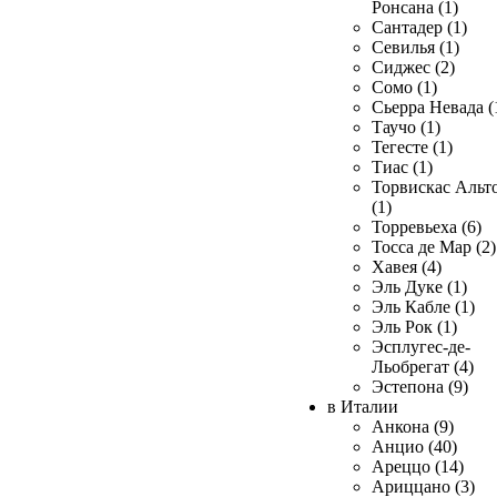
Ронсана (1)
Сантадер (1)
Севилья (1)
Сиджес (2)
Сомо (1)
Сьерра Невада (
Таучо (1)
Тегесте (1)
Тиас (1)
Торвискас Альт
(1)
Торревьеха (6)
Тосса де Мар (2)
Хавея (4)
Эль Дуке (1)
Эль Кабле (1)
Эль Рок (1)
Эсплугес-де-
Льобрегат (4)
Эстепона (9)
в Италии
Анкона (9)
Анцио (40)
Ареццо (14)
Ариццано (3)