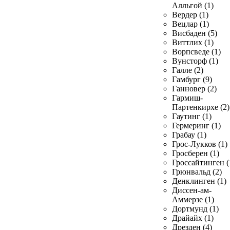
Алльгой (1)
Вердер (1)
Вецлар (1)
Висбаден (5)
Виттлих (1)
Ворпсведе (1)
Вунсторф (1)
Галле (2)
Гамбург (9)
Ганновер (2)
Гармиш-
Партенкирхе (2)
Гаутинг (1)
Гермеринг (1)
Грабау (1)
Грос-Лукков (1)
Гросберен (1)
Гроссайтинген (
Грюнвальд (2)
Денклинген (1)
Диссен-ам-
Аммерзе (1)
Дортмунд (1)
Драйайх (1)
Дрезден (4)