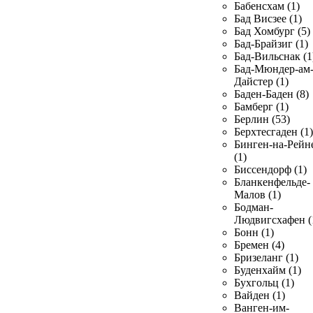
Бабенсхам (1)
Бад Висзее (1)
Бад Хомбург (5)
Бад-Брайзиг (1)
Бад-Вильснак (1
Бад-Мюндер-ам
Дайстер (1)
Баден-Баден (8)
Бамберг (1)
Берлин (53)
Берхтесгаден (1)
Бинген-на-Рейн
(1)
Биссендорф (1)
Бланкенфельде-
Малов (1)
Бодман-
Людвигсхафен (
Бонн (1)
Бремен (4)
Бризеланг (1)
Буденхайм (1)
Бухгольц (1)
Вайден (1)
Ванген-им-