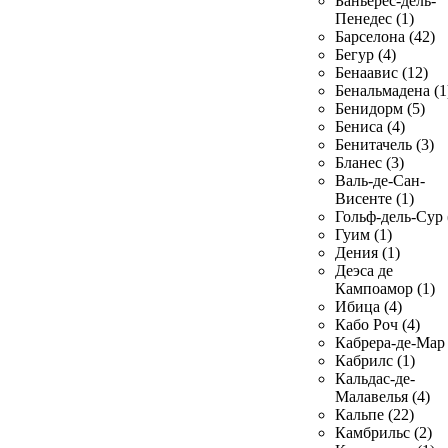
Баньерес-дель-
Пенедес (1)
Барселона (42)
Бегур (4)
Бенаавис (12)
Бенальмадена (1
Бенидорм (5)
Бениса (4)
Бенитачель (3)
Бланес (3)
Валь-де-Сан-
Висенте (1)
Гольф-дель-Сур 
Гуим (1)
Дения (1)
Деэса де
Кампоамор (1)
Ибица (4)
Кабо Роч (4)
Кабрера-де-Мар 
Кабрилс (1)
Кальдас-де-
Малавелья (4)
Кальпе (22)
Камбрильс (2)