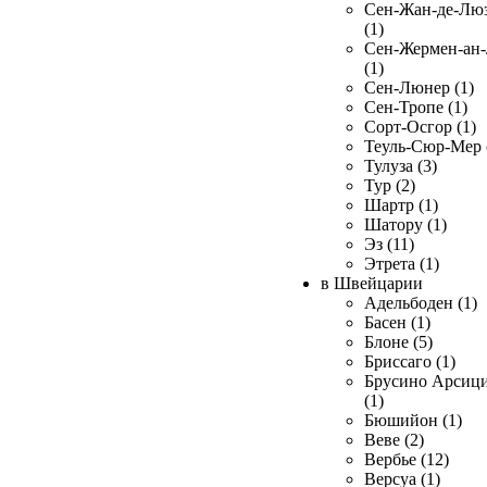
Сен-Жан-де-Лю
(1)
Сен-Жермен-ан
(1)
Сен-Люнер (1)
Сен-Тропе (1)
Сорт-Осгор (1)
Теуль-Сюр-Мер 
Тулуза (3)
Тур (2)
Шартр (1)
Шатору (1)
Эз (11)
Этрета (1)
в Швейцарии
Адельбоден (1)
Басен (1)
Блоне (5)
Бриссаго (1)
Брусино Арсиц
(1)
Бюшийон (1)
Веве (2)
Вербье (12)
Версуа (1)