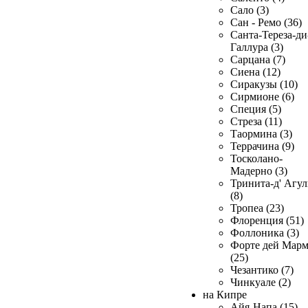
Сало (3)
Сан - Ремо (36)
Санта-Тереза-ди
Галлура (3)
Сарцана (7)
Сиена (12)
Сиракузы (10)
Сирмионе (6)
Специя (5)
Стреза (11)
Таормина (3)
Террачина (9)
Тосколано-
Мадерно (3)
Тринита-д' Агул
(8)
Тропеа (23)
Флоренция (51)
Фоллоника (3)
Форте дей Мар
(25)
Чезантико (7)
Чинкуале (2)
на Кипре
Айя-Напа (15)