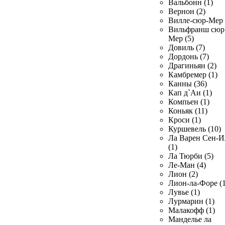
Вальбонн (1)
Вернон (2)
Вилле-сюр-Мер 
Вильфранш сюр
Мер (5)
Довиль (7)
Дордонь (7)
Драгиньян (2)
Камбремер (1)
Канны (36)
Кап д`Аи (1)
Компьен (1)
Коньяк (11)
Кроси (1)
Куршевель (10)
Ла Варен Сен-И
(1)
Ла Тюрби (5)
Ле-Ман (4)
Лион (2)
Лион-ла-Форе (1
Лувье (1)
Лурмарин (1)
Малакофф (1)
Манделье ла