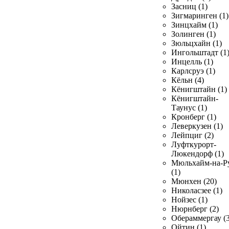
Засниц (1)
Зигмаринген (1)
Зинцхайм (1)
Золинген (1)
Зюльцхайн (1)
Ингольштадт (1
Инцелль (1)
Карлсруэ (1)
Кёльн (4)
Кёнигштайн (1)
Кёнигштайн-
Таунус (1)
Кронберг (1)
Леверкузен (1)
Лейпциг (2)
Луфткурорт-
Люкендорф (1)
Мюльхайм-на-Р
(1)
Мюнхен (20)
Николасзее (1)
Нойзес (1)
Нюрнберг (2)
Обераммергау (3
Ойтин (1)