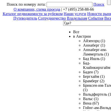
Поиск по номеру лота:
Поиск
О компании, схема проезда
| +7 (495) 258-88-66
Каталог недвижимости за рубежом
Наши услуги
Новости рын
Путеводитель
Сотрудничество
Владельцам
События
Виз
Все
в Австрии
Айзенэрц (1)
Аннаберг (1)
Аннаберг-им-
Ламмерталь (1)
Бад Ишль (1)
Бад-
Клайнкирхгайм 
Баден (7)
Бергхайм (1)
Брамберг (2)
Бриксен-им-Тал
(1)
Вальдфиртель (1
Вальс (1)
Вена (67)
Гойнг-ам-Вильд