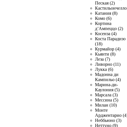
Пеская (2)
Кастильончелло 
Катания (8)
Комо (6)
Кортина
д’Ампеццо (2)
Косенза (4)
Коста Парадизо
(18)
Курмайор (4)
Кьянти (8)
Леза (7)
Ливорно (11)
Лукка (6)
Мадонна ди
Кампильо (4)
Марина-ди-
Каулония (5)
Марсала (3)
Мессина (5)
Милан (10)
Монте
Арджентарио (4
Неббьюно (3)
Неттуно (9)