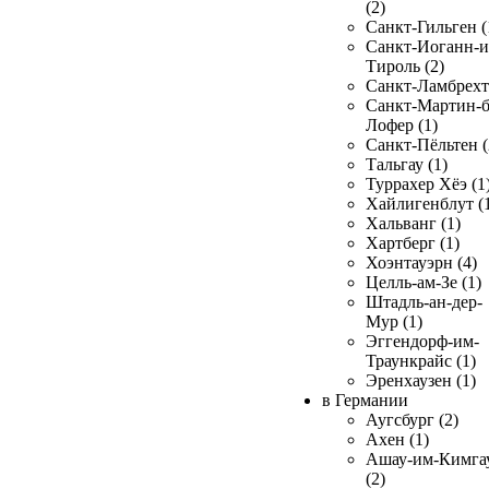
(2)
Санкт-Гильген (
Санкт-Иоганн-и
Тироль (2)
Санкт-Ламбрехт 
Санкт-Мартин-б
Лофер (1)
Санкт-Пёльтен (
Тальгау (1)
Туррахер Хёэ (1
Хайлигенблут (
Хальванг (1)
Хартберг (1)
Хоэнтауэрн (4)
Целль-ам-Зе (1)
Штадль-ан-дер-
Мур (1)
Эггендорф-им-
Траункрайс (1)
Эренхаузен (1)
в Германии
Аугсбург (2)
Ахен (1)
Ашау-им-Кимга
(2)