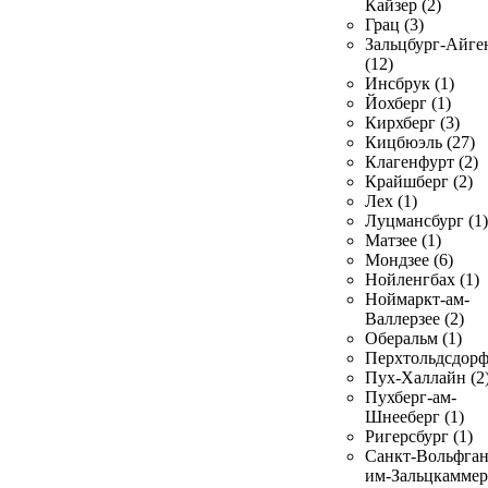
Кайзер (2)
Грац (3)
Зальцбург-Айге
(12)
Инсбрук (1)
Йохберг (1)
Кирхберг (3)
Кицбюэль (27)
Клагенфурт (2)
Крайшберг (2)
Лех (1)
Луцмансбург (1)
Матзее (1)
Мондзее (6)
Нойленгбах (1)
Ноймаркт-ам-
Валлерзее (2)
Оберальм (1)
Перхтольдсдорф
Пух-Халлайн (2
Пухберг-ам-
Шнееберг (1)
Ригерсбург (1)
Санкт-Вольфган
им-Зальцкаммер