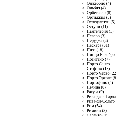
Оджеббио (4)
Ольбия (4)
Орбетелло (8)
Ортиджия (3)
Оспедалетти (5)
Остуни (11)
Пантелерия (1)
Певеро (3)
Перуджа (4)
Пескара (31)
Пиза (18)
Пиццо Калабро 
Позитано (7)
Порто Санто
Стефано (18)
Порто Черво (22
Порто Эрколе (8
Портофино (4)
Пьянца (8)
Рагуза (9)
Рива-дель-Гарда 
Рива-ди-Сольто 
Рим (54)
Римини (3)
Саленто (4)