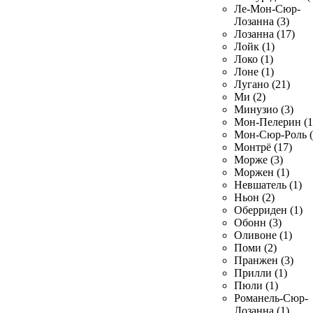
Ле-Мон-Сюр-
Лозанна (3)
Лозанна (17)
Лойк (1)
Локо (1)
Лоне (1)
Лугано (21)
Ми (2)
Минузио (3)
Мон-Пелерин (1
Мон-Сюр-Роль (
Монтрё (17)
Морже (3)
Моржен (1)
Невшатель (1)
Ньон (2)
Оберриден (1)
Обонн (3)
Оливоне (1)
Поми (2)
Пранжен (3)
Прилли (1)
Пюли (1)
Романель-Сюр-
Лозанна (1)