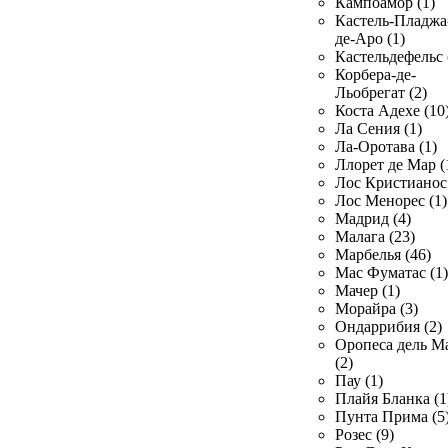
Кампоамор (1)
Кастель-Пладжа
де-Аро (1)
Кастельдефельс 
Корбера-де-
Льобрегат (2)
Коста Адехе (10
Ла Сения (1)
Ла-Оротава (1)
Ллорет де Мар (
Лос Кристианос 
Лос Менорес (1)
Мадрид (4)
Малага (23)
Марбелья (46)
Мас Фуматас (1)
Мачер (1)
Морайра (3)
Ондаррибия (2)
Оропеса дель М
(2)
Пау (1)
Плайя Бланка (1
Пунта Прима (5
Розес (9)