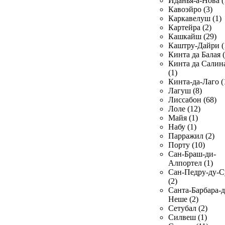
Иданья-а-Нова (
Кавоэйро (3)
Каркавелуш (1)
Картейра (2)
Кашкайш (29)
Каштру-Дайри (
Кинта да Балая (
Кинта да Салин
(1)
Кинта-да-Лаго (
Лагуш (8)
Лиссабон (68)
Лоле (12)
Майя (1)
Набу (1)
Парражил (2)
Порту (10)
Сан-Браш-ди-
Алпортел (1)
Сан-Педру-ду-С
(2)
Санта-Барбара-д
Неше (2)
Сетубал (2)
Силвеш (1)