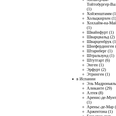
Тойтобургер-Ва
(1)
Хойзенштамм (1
Хольцкирхен (1
Хоххайм-на-Ма
(1)
Швайнфурт (1)
Шварцвальд (2)
Шварценбрук (1
Шнефердинген (
Штарнберг (1)
Штральзунд (1)
Штутгарт (6)
Энген (1)
Эрфурт (2)
Этринген (1)
в Испании
Эль Мадроньяль 
Аликанте (29)
Алтея (8)
Аренис-де-Мун
(1)
Ареньс-де-Мар (
Аржентона (1)