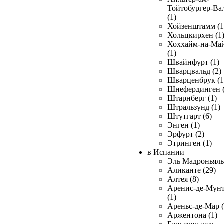
Тойтобургер-Ва
(1)
Хойзенштамм (1
Хольцкирхен (1
Хоххайм-на-Ма
(1)
Швайнфурт (1)
Шварцвальд (2)
Шварценбрук (1
Шнефердинген (
Штарнберг (1)
Штральзунд (1)
Штутгарт (6)
Энген (1)
Эрфурт (2)
Этринген (1)
в Испании
Эль Мадроньяль 
Аликанте (29)
Алтея (8)
Аренис-де-Мун
(1)
Ареньс-де-Мар (
Аржентона (1)