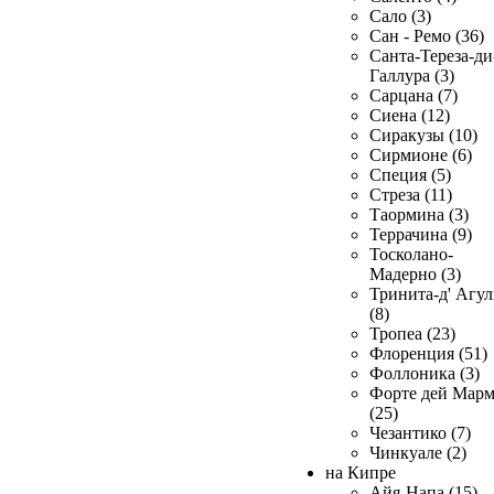
Сало (3)
Сан - Ремо (36)
Санта-Тереза-ди
Галлура (3)
Сарцана (7)
Сиена (12)
Сиракузы (10)
Сирмионе (6)
Специя (5)
Стреза (11)
Таормина (3)
Террачина (9)
Тосколано-
Мадерно (3)
Тринита-д' Агул
(8)
Тропеа (23)
Флоренция (51)
Фоллоника (3)
Форте дей Мар
(25)
Чезантико (7)
Чинкуале (2)
на Кипре
Айя-Напа (15)