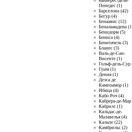
Баньерес-дель-
Пенедес (1)
Барселона (42)
Бегур (4)
Бенаавис (12)
Бенальмадена (1
Бенидорм (5)
Бениса (4)
Бенитачель (3)
Бланес (3)
Валь-де-Сан-
Висенте (1)
Гольф-дель-Сур 
Гуим (1)
Дения (1)
Деэса де
Кампоамор (1)
Ибица (4)
Кабо Роч (4)
Кабрера-де-Мар 
Кабрилс (1)
Кальдас-де-
Малавелья (4)
Кальпе (22)
Камбрильс (2)