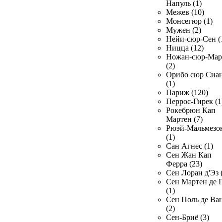
Напуль (1)
Межев (10)
Монсегюр (1)
Мужен (2)
Нейи-сюр-Сен (
Ницца (12)
Ножан-сюр-Ма
(2)
Орибо сюр Сиа
(1)
Париж (120)
Перрос-Гирек (1
Рокебрюн Кап
Мартен (7)
Рюэй-Мальмезо
(1)
Сан Агнес (1)
Сен Жан Кап
Ферра (23)
Сен Лоран д'Эз 
Сен Мартен де 
(1)
Сен Поль де Ва
(2)
Сен-Бриё (3)