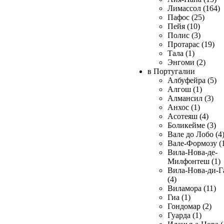
Лимассол (164)
Пафос (25)
Пейя (10)
Полис (3)
Протарас (19)
Тала (1)
Энгоми (2)
в Португалии
Албуфейра (5)
Алгош (1)
Алмансил (3)
Анхос (1)
Асотеяш (4)
Боликейме (3)
Вале до Лобо (4
Вале-Формозу (
Вила-Нова-де-
Милфонтеш (1)
Вила-Нова-ди-Г
(4)
Виламора (11)
Гиа (1)
Гондомар (2)
Гуарда (1)