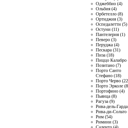
Оджеббио (4)
Ольбия (4)
Орбетелло (8)
Ортиджия (3)
Оспедалетти (5)
Остуни (11)
Пантелерия (1)
Певеро (3)
Перуджа (4)
Пескара (31)
Пиза (18)
Пиццо Калабро 
Позитано (7)
Порто Санто
Стефано (18)
Порто Черво (22
Порто Эрколе (8
Портофино (4)
Пьянца (8)
Рагуза (9)
Рива-дель-Гарда 
Рива-ди-Сольто 
Рим (54)
Римини (3)
Саленто (4)