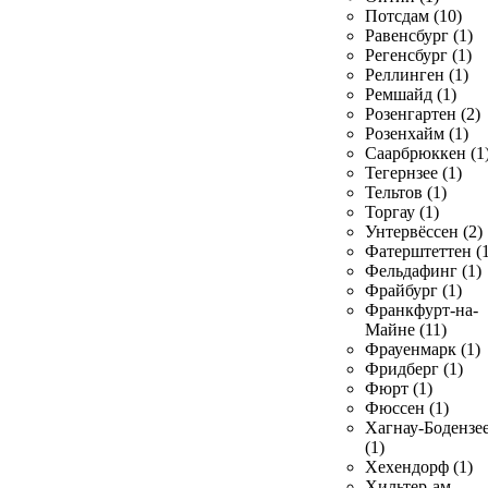
Потсдам (10)
Равенсбург (1)
Регенсбург (1)
Реллинген (1)
Ремшайд (1)
Розенгартен (2)
Розенхайм (1)
Саарбрюккен (1
Тегернзее (1)
Тельтов (1)
Торгау (1)
Унтервёссен (2)
Фатерштеттен (1
Фельдафинг (1)
Фрайбург (1)
Франкфурт-на-
Майне (11)
Фрауенмарк (1)
Фридберг (1)
Фюрт (1)
Фюссен (1)
Хагнау-Бодензе
(1)
Хехендорф (1)
Хильтер-ам-