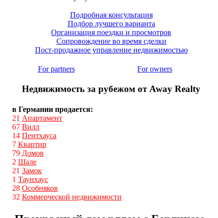
Подробная консультация
Подбор лучшего варианта
Организация поездки и просмотров
Сопровождение во время сделки
Пост-продажное управление недвижимостью
For partners
For owners
Недвижимость за рубежом от Away Realty
в Германии продается:
21
Апартамент
67
Вилл
14
Пентхауса
7
Квартир
79
Домов
2
Шале
21
Замок
1
Таунхаус
28
Особняков
32
Коммерческой недвижимости