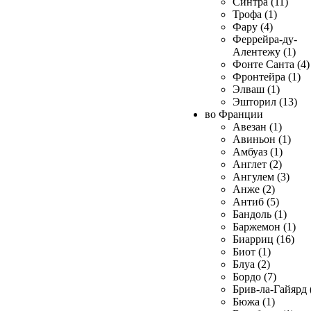
Синтра (11)
Трофа (1)
Фару (4)
Феррейра-ду-
Алентежу (1)
Фонте Санта (4)
Фронтейра (1)
Элваш (1)
Эшторил (13)
во Франции
Авезан (1)
Авиньон (1)
Амбуаз (1)
Англет (2)
Ангулем (3)
Анже (2)
Антиб (5)
Бандоль (1)
Баржемон (1)
Биарриц (16)
Биот (1)
Блуа (2)
Бордо (7)
Брив-ла-Гайярд 
Бюжа (1)