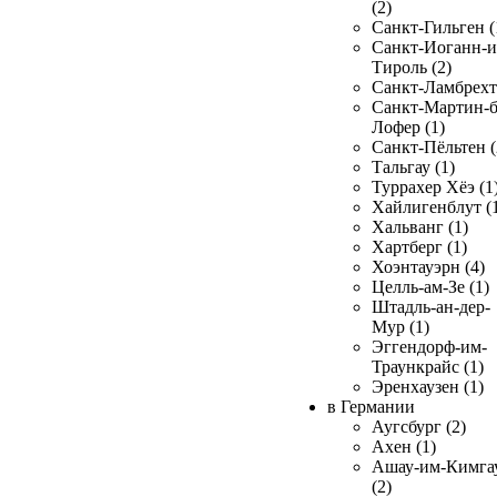
(2)
Санкт-Гильген (
Санкт-Иоганн-и
Тироль (2)
Санкт-Ламбрехт 
Санкт-Мартин-б
Лофер (1)
Санкт-Пёльтен (
Тальгау (1)
Туррахер Хёэ (1
Хайлигенблут (
Хальванг (1)
Хартберг (1)
Хоэнтауэрн (4)
Целль-ам-Зе (1)
Штадль-ан-дер-
Мур (1)
Эггендорф-им-
Траункрайс (1)
Эренхаузен (1)
в Германии
Аугсбург (2)
Ахен (1)
Ашау-им-Кимга
(2)