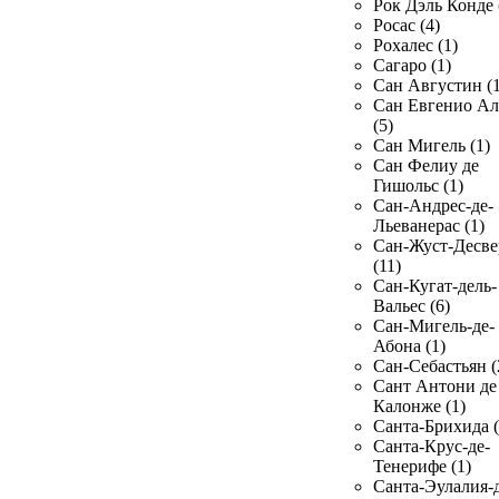
Рок Дэль Конде 
Росас (4)
Рохалес (1)
Сагаро (1)
Сан Августин (1
Сан Евгенио Ал
(5)
Сан Мигель (1)
Сан Фелиу де
Гишольс (1)
Сан-Андрес-де-
Льеванерас (1)
Сан-Жуст-Десве
(11)
Сан-Кугат-дель-
Вальес (6)
Сан-Мигель-де-
Абона (1)
Сан-Себастьян (
Сант Антони де
Калонже (1)
Санта-Брихида (
Санта-Крус-де-
Тенерифе (1)
Санта-Эулалия-д