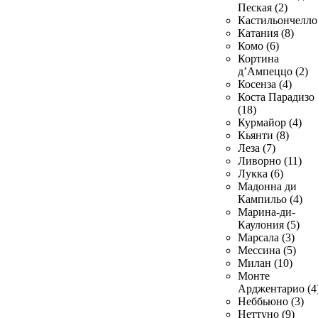
Пеская (2)
Кастильончелло 
Катания (8)
Комо (6)
Кортина
д’Ампеццо (2)
Косенза (4)
Коста Парадизо
(18)
Курмайор (4)
Кьянти (8)
Леза (7)
Ливорно (11)
Лукка (6)
Мадонна ди
Кампильо (4)
Марина-ди-
Каулония (5)
Марсала (3)
Мессина (5)
Милан (10)
Монте
Арджентарио (4
Неббьюно (3)
Неттуно (9)