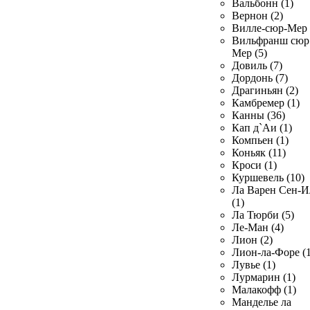
Вальбонн (1)
Вернон (2)
Вилле-сюр-Мер 
Вильфранш сюр
Мер (5)
Довиль (7)
Дордонь (7)
Драгиньян (2)
Камбремер (1)
Канны (36)
Кап д`Аи (1)
Компьен (1)
Коньяк (11)
Кроси (1)
Куршевель (10)
Ла Варен Сен-И
(1)
Ла Тюрби (5)
Ле-Ман (4)
Лион (2)
Лион-ла-Форе (1
Лувье (1)
Лурмарин (1)
Малакофф (1)
Манделье ла