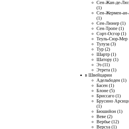
Сен-Жан-де-Лю
(1)
Сен-Жермен-ан
(1)
Сен-Люнер (1)
Сен-Тропе (1)
Сорт-Осгор (1)
Теуль-Сюр-Мер 
Тулуза (3)
Тур (2)
Шартр (1)
Шатору (1)
Эз (11)
Этрета (1)
в Швейцарии
Адельбоден (1)
Басен (1)
Блоне (5)
Бриссаго (1)
Брусино Арсиц
(1)
Бюшийон (1)
Веве (2)
Вербье (12)
Версуа (1)