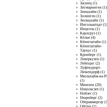
Засниц (1)
Зигмаринген (1)
Зинцхайм (1)
Золинген (1)
Зюльцхайн (1)
Ингольштадт (1
Инцелль (1)
Карлсруэ (1)
Кёльн (4)
Кёнигштайн (1)
Кёнигштайн-
Таунус (1)
Кронберг (1)
Леверкузен (1)
Лейпциг (2)
Луфткурорт-
Люкендорф (1)
Мюльхайм-на-Р
(1)
Мюнхен (20)
Николасзее (1)
Нойзес (1)
Нюрнберг (2)
Обераммергау (3
Ойтин (1)