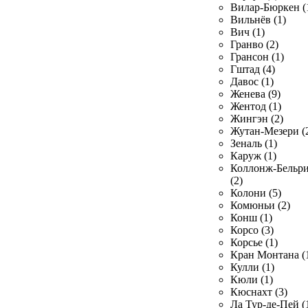
Вилар-Бюркен (
Вильнёв (1)
Вич (1)
Гранво (2)
Грансон (1)
Гштад (4)
Давос (1)
Женева (9)
Жентод (1)
Жингэн (2)
Жутан-Мезери (
Зеналь (1)
Каруж (1)
Коллонж-Бельр
(2)
Колони (5)
Комюньи (2)
Конш (1)
Корсо (3)
Корсье (1)
Кран Монтана (
Кулли (1)
Кюли (1)
Кюснахт (3)
Ла Тур-де-Пей (