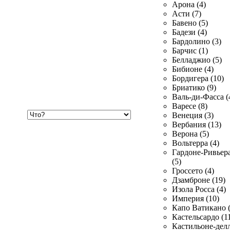
Арона (4)
Асти (7)
Бавено (5)
Бадези (4)
Бардолино (3)
Барчис (1)
Белладжио (5)
Бибионе (4)
Бордигера (10)
Бриатико (9)
Валь-ди-Фасса (
Варесе (8)
Хочу
Венеция (3)
купить
Вербания (13)
Верона (5)
Вольтерра (4)
Гардоне-Ривьер
(5)
Гроссето (4)
Дзамброне (19)
Изола Росса (4)
Империя (10)
Капо Ватикано (
Кастельсардо (1
Кастильоне-делл