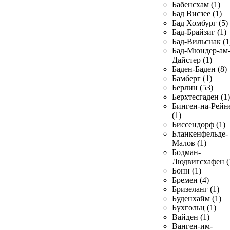
Бабенсхам (1)
Бад Висзее (1)
Бад Хомбург (5)
Бад-Брайзиг (1)
Бад-Вильснак (1
Бад-Мюндер-ам
Дайстер (1)
Баден-Баден (8)
Бамберг (1)
Берлин (53)
Берхтесгаден (1)
Бинген-на-Рейн
(1)
Биссендорф (1)
Бланкенфельде-
Малов (1)
Бодман-
Людвигсхафен (
Бонн (1)
Бремен (4)
Бризеланг (1)
Буденхайм (1)
Бухгольц (1)
Вайден (1)
Ванген-им-