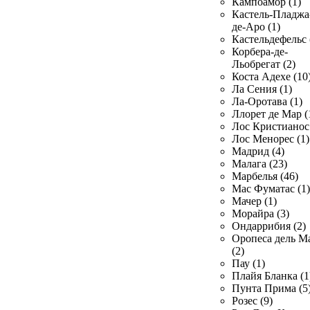
Кампоамор (1)
Кастель-Пладжа
де-Аро (1)
Кастельдефельс 
Корбера-де-
Льобрегат (2)
Коста Адехе (10
Ла Сения (1)
Ла-Оротава (1)
Ллорет де Мар (
Лос Кристианос 
Лос Менорес (1)
Мадрид (4)
Малага (23)
Марбелья (46)
Мас Фуматас (1)
Мачер (1)
Морайра (3)
Ондаррибия (2)
Оропеса дель М
(2)
Пау (1)
Плайя Бланка (1
Пунта Прима (5
Розес (9)