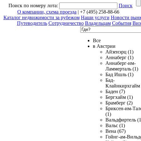
Поиск по номеру лота:
Поиск
О компании, схема проезда
| +7 (495) 258-88-66
Каталог недвижимости за рубежом
Наши услуги
Новости рын
Путеводитель
Сотрудничество
Владельцам
События
Виз
Все
в Австрии
Айзенэрц (1)
Аннаберг (1)
Аннаберг-им-
Ламмерталь (1)
Бад Ишль (1)
Бад-
Клайнкирхгайм 
Баден (7)
Бергхайм (1)
Брамберг (2)
Бриксен-им-Тал
(1)
Вальдфиртель (1
Вальс (1)
Вена (67)
Гойнг-ам-Вильд