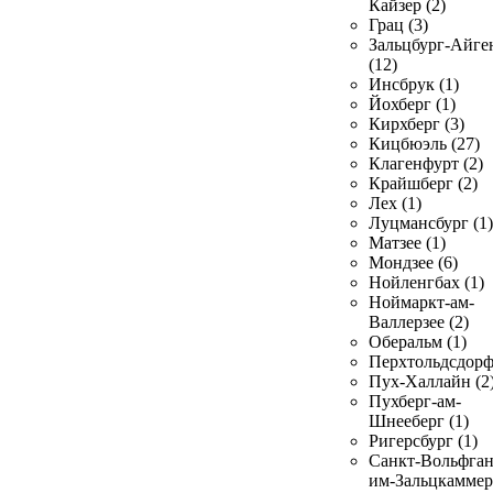
Кайзер (2)
Грац (3)
Зальцбург-Айге
(12)
Инсбрук (1)
Йохберг (1)
Кирхберг (3)
Кицбюэль (27)
Клагенфурт (2)
Крайшберг (2)
Лех (1)
Луцмансбург (1)
Матзее (1)
Мондзее (6)
Нойленгбах (1)
Ноймаркт-ам-
Валлерзее (2)
Оберальм (1)
Перхтольдсдорф
Пух-Халлайн (2
Пухберг-ам-
Шнееберг (1)
Ригерсбург (1)
Санкт-Вольфган
им-Зальцкаммер