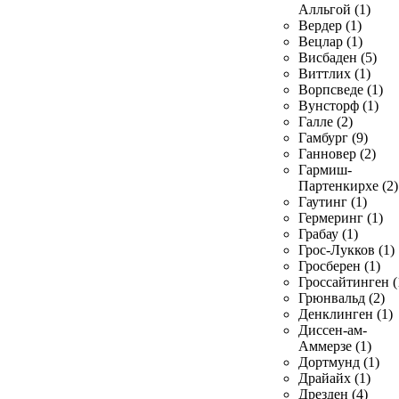
Алльгой (1)
Вердер (1)
Вецлар (1)
Висбаден (5)
Виттлих (1)
Ворпсведе (1)
Вунсторф (1)
Галле (2)
Гамбург (9)
Ганновер (2)
Гармиш-
Партенкирхе (2)
Гаутинг (1)
Гермеринг (1)
Грабау (1)
Грос-Лукков (1)
Гросберен (1)
Гроссайтинген (
Грюнвальд (2)
Денклинген (1)
Диссен-ам-
Аммерзе (1)
Дортмунд (1)
Драйайх (1)
Дрезден (4)