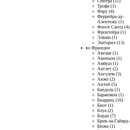
Синтра (11)
Трофа (1)
Фару (4)
Феррейра-ду-
Алентежу (1)
Фонте Санта (4)
Фронтейра (1)
Элваш (1)
Эшторил (13)
во Франции
Авезан (1)
Авиньон (1)
Амбуаз (1)
Англет (2)
Ангулем (3)
Анже (2)
Антиб (5)
Бандоль (1)
Баржемон (1)
Биарриц (16)
Биот (1)
Блуа (2)
Бордо (7)
Брив-ла-Гайярд 
Бюжа (1)