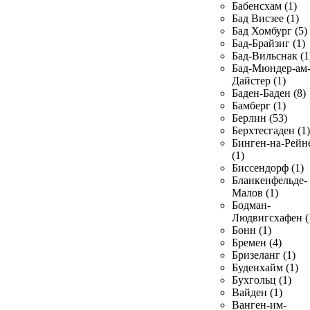
Бабенсхам (1)
Бад Висзее (1)
Бад Хомбург (5)
Бад-Брайзиг (1)
Бад-Вильснак (1
Бад-Мюндер-ам
Дайстер (1)
Баден-Баден (8)
Бамберг (1)
Берлин (53)
Берхтесгаден (1)
Бинген-на-Рейн
(1)
Биссендорф (1)
Бланкенфельде-
Малов (1)
Бодман-
Людвигсхафен (
Бонн (1)
Бремен (4)
Бризеланг (1)
Буденхайм (1)
Бухгольц (1)
Вайден (1)
Ванген-им-