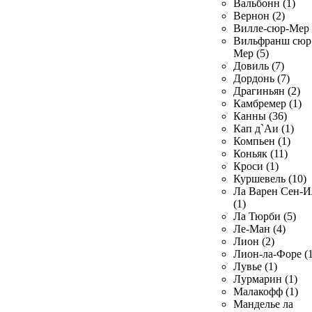
Вальбонн (1)
Вернон (2)
Вилле-сюр-Мер 
Вильфранш сюр
Мер (5)
Довиль (7)
Дордонь (7)
Драгиньян (2)
Камбремер (1)
Канны (36)
Кап д`Аи (1)
Компьен (1)
Коньяк (11)
Кроси (1)
Куршевель (10)
Ла Варен Сен-И
(1)
Ла Тюрби (5)
Ле-Ман (4)
Лион (2)
Лион-ла-Форе (1
Лувье (1)
Лурмарин (1)
Малакофф (1)
Манделье ла