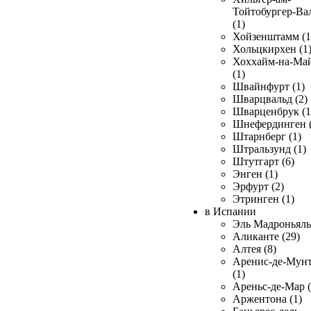
Тойтобургер-Ва
(1)
Хойзенштамм (1
Хольцкирхен (1
Хоххайм-на-Ма
(1)
Швайнфурт (1)
Шварцвальд (2)
Шварценбрук (1
Шнефердинген (
Штарнберг (1)
Штральзунд (1)
Штутгарт (6)
Энген (1)
Эрфурт (2)
Этринген (1)
в Испании
Эль Мадроньяль 
Аликанте (29)
Алтея (8)
Аренис-де-Мун
(1)
Ареньс-де-Мар (
Аржентона (1)