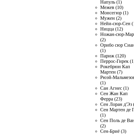
Напуль (1)
Межев (10)
Монсегюр (1)
Мужен (2)
Нейи-сюр-Сен (
Ницца (12)
Ножан-сюр-Ма
(2)
Орибо сюр Сиа
(1)
Париж (120)
Перрос-Гирек (1
Рокебрюн Кап
Мартен (7)
Рюэй-Мальмезо
(1)
Сан Агнес (1)
Сен Жан Кап
Ферра (23)
Сен Лоран д'Эз 
Сен Мартен де 
(1)
Сен Поль де Ва
(2)
Сен-Бриё (3)