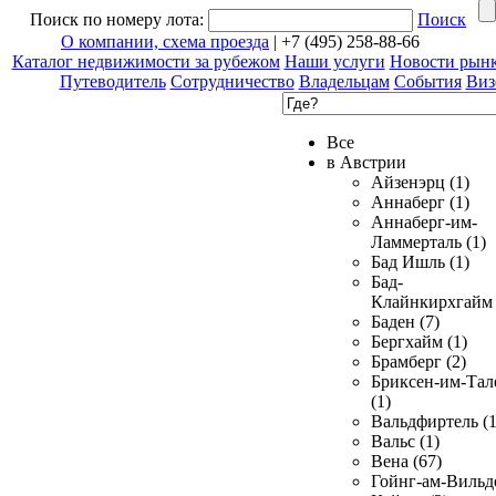
Поиск по номеру лота:
Поиск
О компании, схема проезда
| +7 (495) 258-88-66
Каталог недвижимости за рубежом
Наши услуги
Новости рын
Путеводитель
Сотрудничество
Владельцам
События
Виз
Все
в Австрии
Айзенэрц (1)
Аннаберг (1)
Аннаберг-им-
Ламмерталь (1)
Бад Ишль (1)
Бад-
Клайнкирхгайм 
Баден (7)
Бергхайм (1)
Брамберг (2)
Бриксен-им-Тал
(1)
Вальдфиртель (1
Вальс (1)
Вена (67)
Гойнг-ам-Вильд