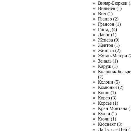
Вилар-Бюркен (
Вильнёв (1)
Вич (1)
Гранво (2)
Грансон (1)
Гштад (4)
Давос (1)
Женева (9)
Жентод (1)
Жингэн (2)
Жутан-Мезери (
Зеналь (1)
Каруж (1)
Коллонж-Бельр
(2)
Колони (5)
Комюньи (2)
Конш (1)
Корсо (3)
Корсье (1)
Кран Монтана (
Кулли (1)
Кюли (1)
Кюснахт (3)
Ла Тур-де-Пей (