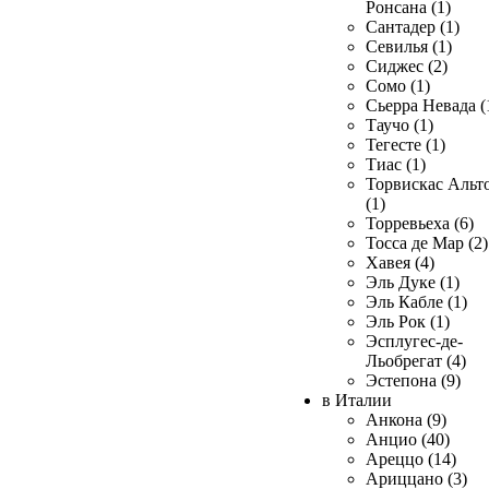
Ронсана (1)
Сантадер (1)
Севилья (1)
Сиджес (2)
Сомо (1)
Сьерра Невада (
Таучо (1)
Тегесте (1)
Тиас (1)
Торвискас Альт
(1)
Торревьеха (6)
Тосса де Мар (2)
Хавея (4)
Эль Дуке (1)
Эль Кабле (1)
Эль Рок (1)
Эсплугес-де-
Льобрегат (4)
Эстепона (9)
в Италии
Анкона (9)
Анцио (40)
Ареццо (14)
Ариццано (3)