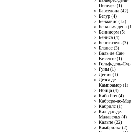
Баньерес-дель-
Пенедес (1)
Барселона (42)
Бегур (4)
Бенаавис (12)
Бенальмадена (1
Бенидорм (5)
Бениса (4)
Бенитачель (3)
Бланес (3)
Валь-де-Сан-
Висенте (1)
Гольф-дель-Сур 
Гуим (1)
Дения (1)
Деэса де
Кампоамор (1)
Ибица (4)
Кабо Роч (4)
Кабрера-де-Мар 
Кабрилс (1)
Кальдас-де-
Малавелья (4)
Кальпе (22)
Камбрильс (2)