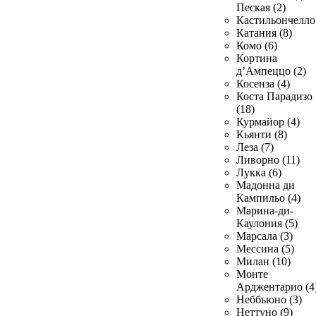
Пеская (2)
Кастильончелло 
Катания (8)
Комо (6)
Кортина
д’Ампеццо (2)
Косенза (4)
Коста Парадизо
(18)
Курмайор (4)
Кьянти (8)
Леза (7)
Ливорно (11)
Лукка (6)
Мадонна ди
Кампильо (4)
Марина-ди-
Каулония (5)
Марсала (3)
Мессина (5)
Милан (10)
Монте
Арджентарио (4
Неббьюно (3)
Неттуно (9)