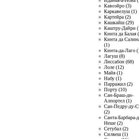
Иданья-а-Нова (
Кавоэйро (3)
Каркавелуш (1)
Картейра (2)
Кашкайш (29)
Каштру-Дайри (
Кинта да Балая (
Кинта да Салин
(1)
Кинта-да-Лаго (
Лагуш (8)
Лиссабон (68)
Лоле (12)
Майя (1)
Набу (1)
Парражил (2)
Порту (10)
Сан-Браш-ди-
Алпортел (1)
Сан-Педру-ду-С
(2)
Санта-Барбара-д
Неше (2)
Сетубал (2)
Силвеш (1)