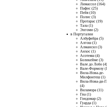
Лимассол (164)
Пафос (25)
Пейя (10)
Полис (3)
Протарас (19)
Тала (1)
Энгоми (2)
в Португалии
Албуфейра (5)
Алгош (1)
Алмансил (3)
Анхос (1)
Асотеяш (4)
Боликейме (3)
Вале до Лобо (4
Вале-Формозу (
Вила-Нова-де-
Милфонтеш (1)
Вила-Нова-ди-Г
(4)
Виламора (11)
Гиа (1)
Гондомар (2)
Гуарда (1)