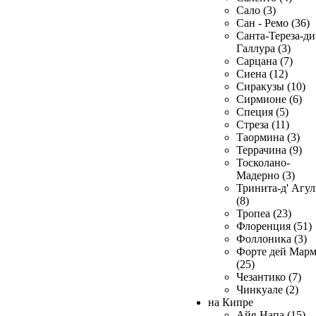
Сало (3)
Сан - Ремо (36)
Санта-Тереза-ди
Галлура (3)
Сарцана (7)
Сиена (12)
Сиракузы (10)
Сирмионе (6)
Специя (5)
Стреза (11)
Таормина (3)
Террачина (9)
Тосколано-
Мадерно (3)
Тринита-д' Агул
(8)
Тропеа (23)
Флоренция (51)
Фоллоника (3)
Форте дей Мар
(25)
Чезантико (7)
Чинкуале (2)
на Кипре
Айя-Напа (15)