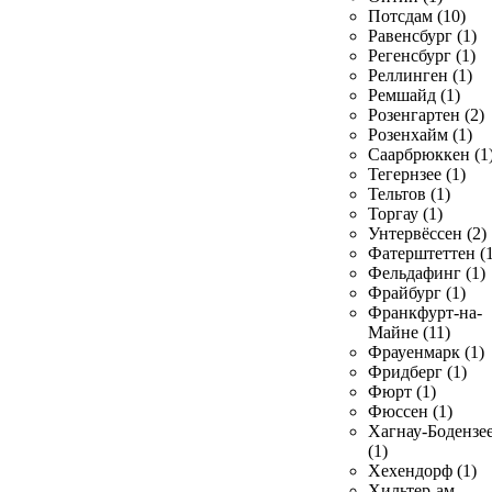
Потсдам (10)
Равенсбург (1)
Регенсбург (1)
Реллинген (1)
Ремшайд (1)
Розенгартен (2)
Розенхайм (1)
Саарбрюккен (1
Тегернзее (1)
Тельтов (1)
Торгау (1)
Унтервёссен (2)
Фатерштеттен (1
Фельдафинг (1)
Фрайбург (1)
Франкфурт-на-
Майне (11)
Фрауенмарк (1)
Фридберг (1)
Фюрт (1)
Фюссен (1)
Хагнау-Бодензе
(1)
Хехендорф (1)
Хильтер-ам-