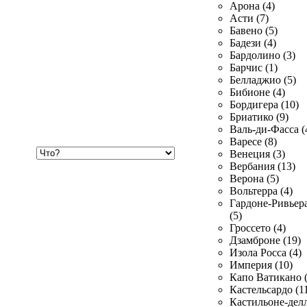
Арона (4)
Асти (7)
Бавено (5)
Бадези (4)
Бардолино (3)
Барчис (1)
Белладжио (5)
Бибионе (4)
Бордигера (10)
Бриатико (9)
Валь-ди-Фасса (
Варесе (8)
Хочу
Венеция (3)
купить
Вербания (13)
Верона (5)
Вольтерра (4)
Гардоне-Ривьер
(5)
Гроссето (4)
Дзамброне (19)
Изола Росса (4)
Империя (10)
Капо Ватикано (
Кастельсардо (1
Кастильоне-делл