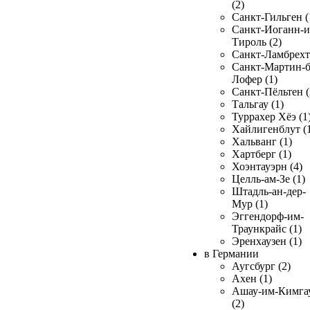
(2)
Санкт-Гильген (
Санкт-Иоганн-и
Тироль (2)
Санкт-Ламбрехт 
Санкт-Мартин-б
Лофер (1)
Санкт-Пёльтен (
Тальгау (1)
Туррахер Хёэ (1
Хайлигенблут (
Хальванг (1)
Хартберг (1)
Хоэнтауэрн (4)
Целль-ам-Зе (1)
Штадль-ан-дер-
Мур (1)
Эггендорф-им-
Траункрайс (1)
Эренхаузен (1)
в Германии
Аугсбург (2)
Ахен (1)
Ашау-им-Кимга
(2)