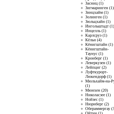
Засниц (1)
Зигмаринген (1)
Зинцхайм (1)
Золинген (1)
Зюльцхайн (1)
Ингольштадт (1
Инцелль (1)
Карлсруэ (1)
Кёльн (4)
Кёнигштайн (1)
Кёнигштайн-
Таунус (1)
Кронберг (1)
Леверкузен (1)
Лейпциг (2)
Луфткурорт-
Люкендорф (1)
Мюльхайм-на-Р
(1)
Мюнхен (20)
Николасзее (1)
Нойзес (1)
Нюрнберг (2)
Обераммергау (3
Ойтин (1)