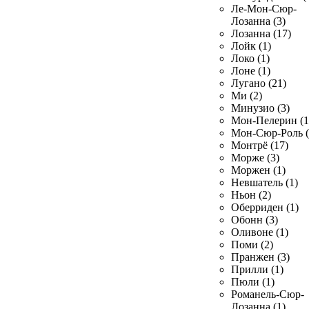
Ле-Мон-Сюр-
Лозанна (3)
Лозанна (17)
Лойк (1)
Локо (1)
Лоне (1)
Лугано (21)
Ми (2)
Минузио (3)
Мон-Пелерин (1
Мон-Сюр-Роль (
Монтрё (17)
Морже (3)
Моржен (1)
Невшатель (1)
Ньон (2)
Оберриден (1)
Обонн (3)
Оливоне (1)
Поми (2)
Пранжен (3)
Прилли (1)
Пюли (1)
Романель-Сюр-
Лозанна (1)