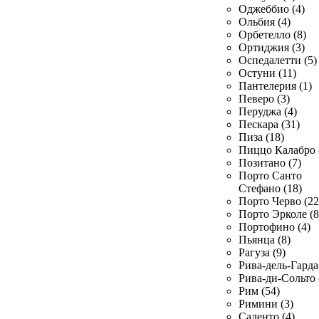
Оджеббио (4)
Ольбия (4)
Орбетелло (8)
Ортиджия (3)
Оспедалетти (5)
Остуни (11)
Пантелерия (1)
Певеро (3)
Перуджа (4)
Пескара (31)
Пиза (18)
Пиццо Калабро 
Позитано (7)
Порто Санто
Стефано (18)
Порто Черво (22
Порто Эрколе (8
Портофино (4)
Пьянца (8)
Рагуза (9)
Рива-дель-Гарда 
Рива-ди-Сольто 
Рим (54)
Римини (3)
Саленто (4)