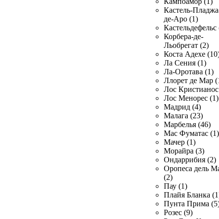
Кампоамор (1)
Кастель-Пладжа
де-Аро (1)
Кастельдефельс 
Корбера-де-
Льобрегат (2)
Коста Адехе (10
Ла Сения (1)
Ла-Оротава (1)
Ллорет де Мар (
Лос Кристианос 
Лос Менорес (1)
Мадрид (4)
Малага (23)
Марбелья (46)
Мас Фуматас (1)
Мачер (1)
Морайра (3)
Ондаррибия (2)
Оропеса дель М
(2)
Пау (1)
Плайя Бланка (1
Пунта Прима (5
Розес (9)