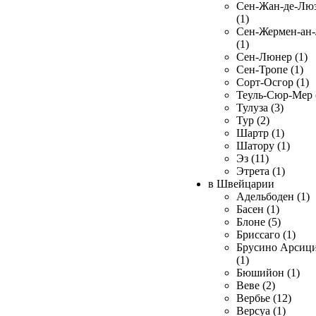
Сен-Жан-де-Лю
(1)
Сен-Жермен-ан
(1)
Сен-Люнер (1)
Сен-Тропе (1)
Сорт-Осгор (1)
Теуль-Сюр-Мер 
Тулуза (3)
Тур (2)
Шартр (1)
Шатору (1)
Эз (11)
Этрета (1)
в Швейцарии
Адельбоден (1)
Басен (1)
Блоне (5)
Бриссаго (1)
Брусино Арсиц
(1)
Бюшийон (1)
Веве (2)
Вербье (12)
Версуа (1)