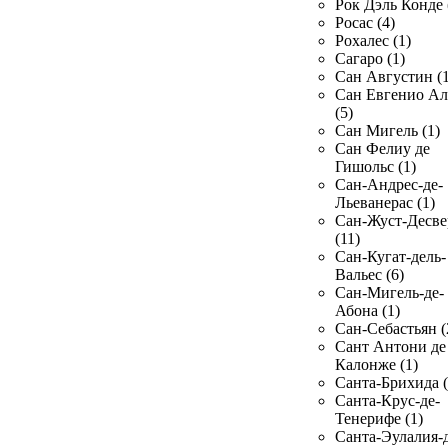
Рок Дэль Конде 
Росас (4)
Рохалес (1)
Сагаро (1)
Сан Августин (1
Сан Евгенио Ал
(5)
Сан Мигель (1)
Сан Фелиу де
Гишольс (1)
Сан-Андрес-де-
Льеванерас (1)
Сан-Жуст-Десве
(11)
Сан-Кугат-дель-
Вальес (6)
Сан-Мигель-де-
Абона (1)
Сан-Себастьян (
Сант Антони де
Калонже (1)
Санта-Брихида (
Санта-Крус-де-
Тенерифе (1)
Санта-Эулалия-д