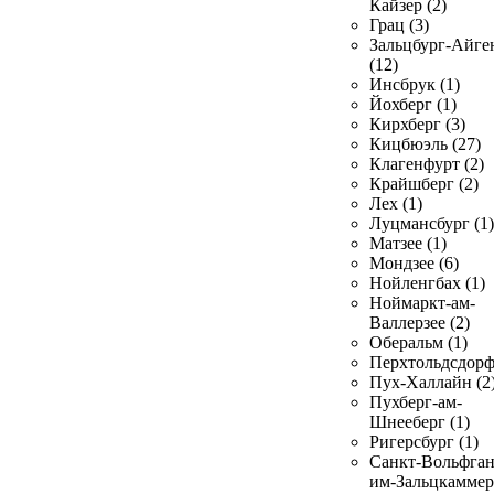
Кайзер (2)
Грац (3)
Зальцбург-Айге
(12)
Инсбрук (1)
Йохберг (1)
Кирхберг (3)
Кицбюэль (27)
Клагенфурт (2)
Крайшберг (2)
Лех (1)
Луцмансбург (1)
Матзее (1)
Мондзее (6)
Нойленгбах (1)
Ноймаркт-ам-
Валлерзее (2)
Оберальм (1)
Перхтольдсдорф
Пух-Халлайн (2
Пухберг-ам-
Шнееберг (1)
Ригерсбург (1)
Санкт-Вольфган
им-Зальцкаммер