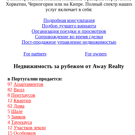
Хорватии, Черногории или на Кипре. Полный спектр наших
услуг включает в себя:
Подробная консультация
Подбор лучшего варианта
Организация поездки и просмотров
Сопровождение во время сделки
Пост-продажное управление недвижимостью
For partners
For owners
Недвижимость за рубежом от Away Realty
в Португалии продается:
97
Апартаментов
82
Вилл
8
Пентхаусов
12
Квартир
62
Дома
5
Шале
5
Замков
4
Таунхауса
12
Участков земли
15
Особняков