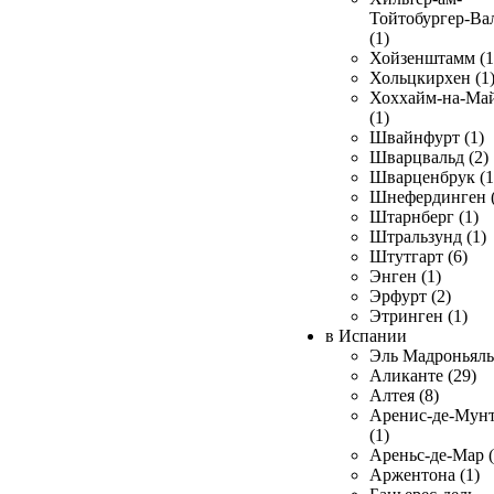
Тойтобургер-Ва
(1)
Хойзенштамм (1
Хольцкирхен (1
Хоххайм-на-Ма
(1)
Швайнфурт (1)
Шварцвальд (2)
Шварценбрук (1
Шнефердинген (
Штарнберг (1)
Штральзунд (1)
Штутгарт (6)
Энген (1)
Эрфурт (2)
Этринген (1)
в Испании
Эль Мадроньяль 
Аликанте (29)
Алтея (8)
Аренис-де-Мун
(1)
Ареньс-де-Мар (
Аржентона (1)