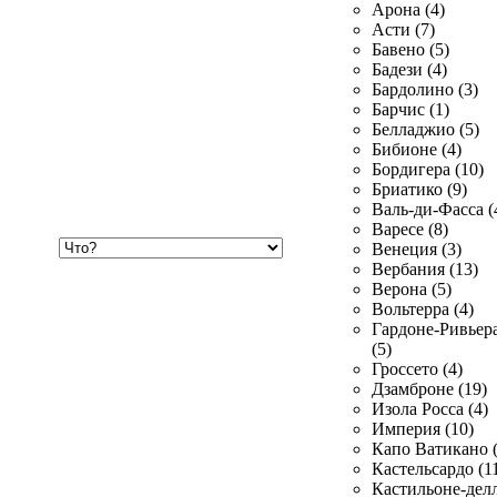
Арона (4)
Асти (7)
Бавено (5)
Бадези (4)
Бардолино (3)
Барчис (1)
Белладжио (5)
Бибионе (4)
Бордигера (10)
Бриатико (9)
Валь-ди-Фасса (
Варесе (8)
Хочу
Венеция (3)
купить
Вербания (13)
Верона (5)
Вольтерра (4)
Гардоне-Ривьер
(5)
Гроссето (4)
Дзамброне (19)
Изола Росса (4)
Империя (10)
Капо Ватикано (
Кастельсардо (1
Кастильоне-делл