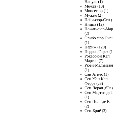
Напуль (1)
Межев (10)
Монсегюр (1)
Мужен (2)
Нейи-сюр-Сен (
Ницца (12)
Ножан-сюр-Ма
(2)
Орибо сюр Сиа
(1)
Париж (120)
Перрос-Гирек (1
Рокебрюн Кап
Мартен (7)
Рюэй-Мальмезо
(1)
Сан Агнес (1)
Сен Жан Кап
Ферра (23)
Сен Лоран д'Эз 
Сен Мартен де 
(1)
Сен Поль де Ва
(2)
Сен-Бриё (3)