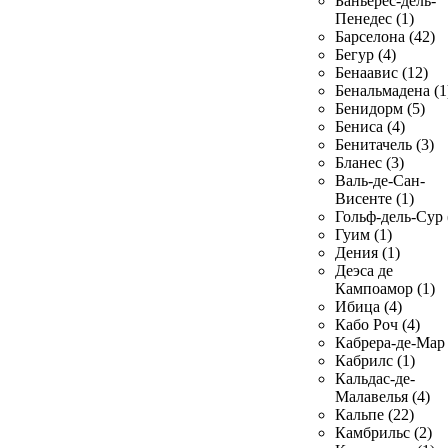
Баньерес-дель-
Пенедес (1)
Барселона (42)
Бегур (4)
Бенаавис (12)
Бенальмадена (1
Бенидорм (5)
Бениса (4)
Бенитачель (3)
Бланес (3)
Валь-де-Сан-
Висенте (1)
Гольф-дель-Сур 
Гуим (1)
Дения (1)
Деэса де
Кампоамор (1)
Ибица (4)
Кабо Роч (4)
Кабрера-де-Мар 
Кабрилс (1)
Кальдас-де-
Малавелья (4)
Кальпе (22)
Камбрильс (2)