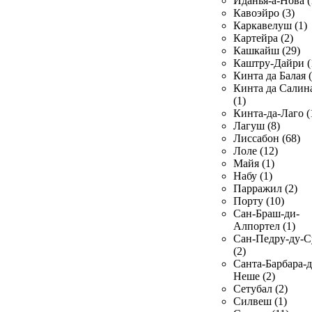
Иданья-а-Нова (
Кавоэйро (3)
Каркавелуш (1)
Картейра (2)
Кашкайш (29)
Каштру-Дайри (
Кинта да Балая (
Кинта да Салин
(1)
Кинта-да-Лаго (
Лагуш (8)
Лиссабон (68)
Лоле (12)
Майя (1)
Набу (1)
Парражил (2)
Порту (10)
Сан-Браш-ди-
Алпортел (1)
Сан-Педру-ду-С
(2)
Санта-Барбара-д
Неше (2)
Сетубал (2)
Силвеш (1)