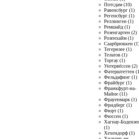
Потсдам (10)
Равенсбург (1)
Регенсбург (1)
Реллинген (1)
Ремшайд (1)
Розенгартен (2)
Розенхайм (1)
Саарбрюккен (1
Тегернзее (1)
Тельтов (1)
Торгау (1)
Унтервёссен (2)
Фатерштеттен (1
Фельдафинг (1)
Фрайбург (1)
Франкфурт-на-
Майне (11)
Фрауенмарк (1)
Фридберг (1)
Фюрт (1)
Фюссен (1)
Хагнау-Бодензе
(1)
Хехендорф (1)
Хильтер-ам-