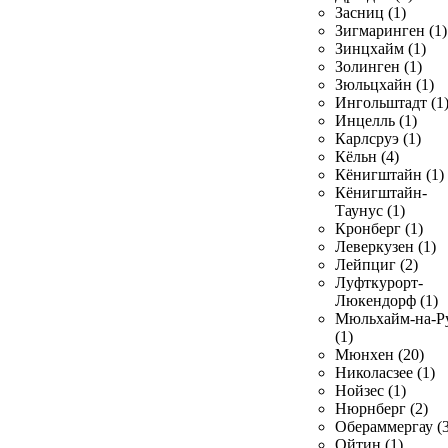
Засниц (1)
Зигмаринген (1)
Зинцхайм (1)
Золинген (1)
Зюльцхайн (1)
Ингольштадт (1
Инцелль (1)
Карлсруэ (1)
Кёльн (4)
Кёнигштайн (1)
Кёнигштайн-
Таунус (1)
Кронберг (1)
Леверкузен (1)
Лейпциг (2)
Луфткурорт-
Люкендорф (1)
Мюльхайм-на-Р
(1)
Мюнхен (20)
Николасзее (1)
Нойзес (1)
Нюрнберг (2)
Обераммергау (3
Ойтин (1)