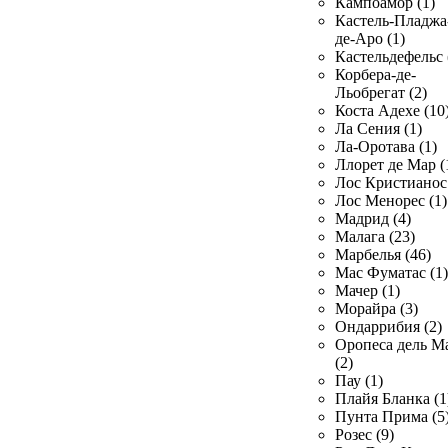
Кампоамор (1)
Кастель-Пладжа
де-Аро (1)
Кастельдефельс 
Корбера-де-
Льобрегат (2)
Коста Адехе (10
Ла Сения (1)
Ла-Оротава (1)
Ллорет де Мар (
Лос Кристианос 
Лос Менорес (1)
Мадрид (4)
Малага (23)
Марбелья (46)
Мас Фуматас (1)
Мачер (1)
Морайра (3)
Ондаррибия (2)
Оропеса дель М
(2)
Пау (1)
Плайя Бланка (1
Пунта Прима (5
Розес (9)