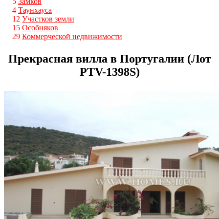
5
Замков
4
Таунхауса
12
Участков земли
15
Особняков
29
Коммерческой недвижимости
Прекрасная вилла в Португалии (Лот
PTV-1398S)