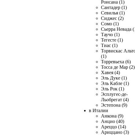
Ронсана (1)
Сантадер (1)
Севилья (1)
Сиджес (2)
Сомо (1)
Сьерра Невада (
Таучо (1)
Тегесте (1)
Тиас (1)
Торвискас Альт
(1)
Торревьеха (6)
Тосса де Мар (2)
Хавея (4)
Эль Дуке (1)
Эль Кабле (1)
Эль Рок (1)
Эсплугес-де-
Льобрегат (4)
Эстепона (9)
в Италии
Анкона (9)
Анцио (40)
Ареццо (14)
Ариццано (3)