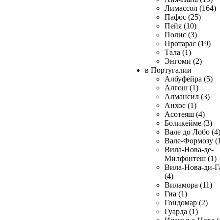
Лимассол (164)
Пафос (25)
Пейя (10)
Полис (3)
Протарас (19)
Тала (1)
Энгоми (2)
в Португалии
Албуфейра (5)
Алгош (1)
Алмансил (3)
Анхос (1)
Асотеяш (4)
Боликейме (3)
Вале до Лобо (4
Вале-Формозу (
Вила-Нова-де-
Милфонтеш (1)
Вила-Нова-ди-Г
(4)
Виламора (11)
Гиа (1)
Гондомар (2)
Гуарда (1)