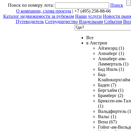
Поиск по номеру лота:
Поиск
О компании, схема проезда
| +7 (495) 258-88-66
Каталог недвижимости за рубежом
Наши услуги
Новости рын
Путеводитель
Сотрудничество
Владельцам
События
Виз
Все
в Австрии
Айзенэрц (1)
Аннаберг (1)
Аннаберг-им-
Ламмерталь (1)
Бад Ишль (1)
Бад-
Клайнкирхгайм 
Баден (7)
Бергхайм (1)
Брамберг (2)
Бриксен-им-Тал
(1)
Вальдфиртель (1
Вальс (1)
Вена (67)
Гойнг-ам-Вильд