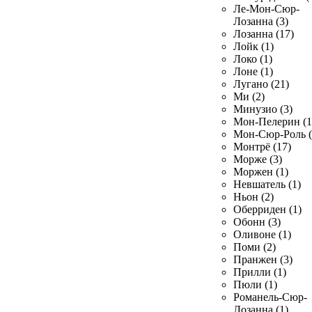
Ле-Мон-Сюр-
Лозанна (3)
Лозанна (17)
Лойк (1)
Локо (1)
Лоне (1)
Лугано (21)
Ми (2)
Минузио (3)
Мон-Пелерин (1
Мон-Сюр-Роль (
Монтрё (17)
Морже (3)
Моржен (1)
Невшатель (1)
Ньон (2)
Оберриден (1)
Обонн (3)
Оливоне (1)
Поми (2)
Пранжен (3)
Прилли (1)
Пюли (1)
Романель-Сюр-
Лозанна (1)