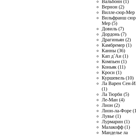
Вальбонн (1)
Вернон (2)
Вилле-сюр-Мер 
Вильфранш сюр
Мер (5)
Довиль (7)
Дордонь (7)
Драгиньян (2)
Камбремер (1)
Канны (36)
Кап д`Аи (1)
Компьен (1)
Коньяк (11)
Кроси (1)
Куршевель (10)
Ла Варен Сен-И
(1)
Ла Тюрби (5)
Ле-Ман (4)
Лион (2)
Лион-ла-Форе (1
Лувье (1)
Лурмарин (1)
Малакофф (1)
Манделье ла