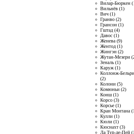
Вилар-Бюркен (
Вильнёв (1)
Вич (1)
Гранво (2)
Грансон (1)
Гштад (4)
Давос (1)
Женева (9)
Жентод (1)
Жингэн (2)
Жутан-Мезери (
Зеналь (1)
Каруж (1)
Коллонж-Бельр
(2)
Колони (5)
Комюньи (2)
Конш (1)
Корсо (3)
Корсье (1)
Кран Монтана (
Кулли (1)
Кюли (1)
Кюснахт (3)
Ла Тур-де-Пей (