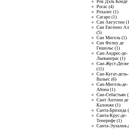
Рок Дэль Конде 
Росас (4)
Рохалес (1)
Сагаро (1)
Сан Августин (1
Сан Евгенио Ал
(5)
Сан Мигель (1)
Сан Фелиу де
Гишольс (1)
Сан-Андрес-де-
Льеванерас (1)
Сан-Жуст-Десве
(11)
Сан-Кугат-дель-
Вальес (6)
Сан-Мигель-де-
Абона (1)
Сан-Себастьян (
Сант Антони де
Калонже (1)
Санта-Брихида (
Санта-Крус-де-
Тенерифе (1)
Санта-Эулалия-д