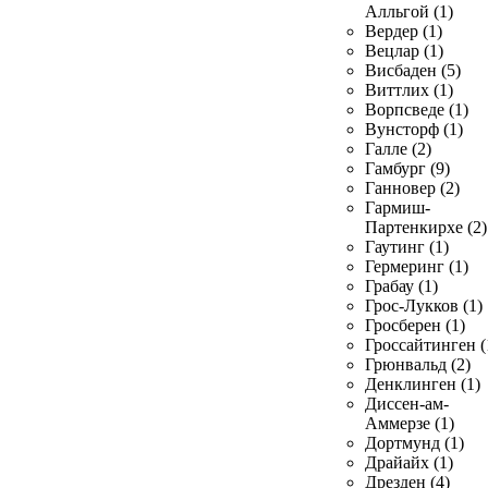
Алльгой (1)
Вердер (1)
Вецлар (1)
Висбаден (5)
Виттлих (1)
Ворпсведе (1)
Вунсторф (1)
Галле (2)
Гамбург (9)
Ганновер (2)
Гармиш-
Партенкирхе (2)
Гаутинг (1)
Гермеринг (1)
Грабау (1)
Грос-Лукков (1)
Гросберен (1)
Гроссайтинген (
Грюнвальд (2)
Денклинген (1)
Диссен-ам-
Аммерзе (1)
Дортмунд (1)
Драйайх (1)
Дрезден (4)