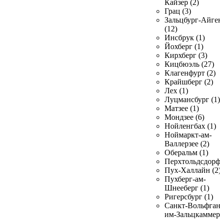
Кайзер (2)
Грац (3)
Зальцбург-Айге
(12)
Инсбрук (1)
Йохберг (1)
Кирхберг (3)
Кицбюэль (27)
Клагенфурт (2)
Крайшберг (2)
Лех (1)
Луцмансбург (1)
Матзее (1)
Мондзее (6)
Нойленгбах (1)
Ноймаркт-ам-
Валлерзее (2)
Оберальм (1)
Перхтольдсдорф
Пух-Халлайн (2
Пухберг-ам-
Шнееберг (1)
Ригерсбург (1)
Санкт-Вольфган
им-Зальцкаммер