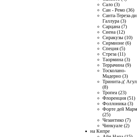
Сало (3)
Сан - Ремо (36)
Санта-Тереза-ди
Галлура (3)
Сарцана (7)
Сиена (12)
Сиракузы (10)
Сирмионе (6)
Специя (5)
Стреза (11)
Таормина (3)
Террачина (9)
Тосколано-
Мадерно (3)
Тринита-д' Агул
(8)
Тропеа (23)
Флоренция (51)
Фоллоника (3)
Форте дей Мар
(25)
Чезантико (7)
Чинкуале (2)
на Кипре
Айя-Напа (15)