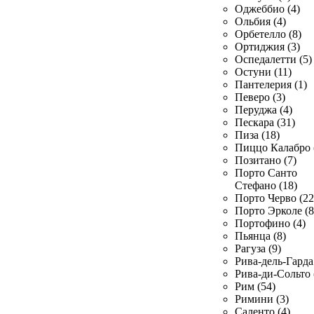
Оджеббио (4)
Ольбия (4)
Орбетелло (8)
Ортиджия (3)
Оспедалетти (5)
Остуни (11)
Пантелерия (1)
Певеро (3)
Перуджа (4)
Пескара (31)
Пиза (18)
Пиццо Калабро 
Позитано (7)
Порто Санто
Стефано (18)
Порто Черво (22
Порто Эрколе (8
Портофино (4)
Пьянца (8)
Рагуза (9)
Рива-дель-Гарда 
Рива-ди-Сольто 
Рим (54)
Римини (3)
Саленто (4)