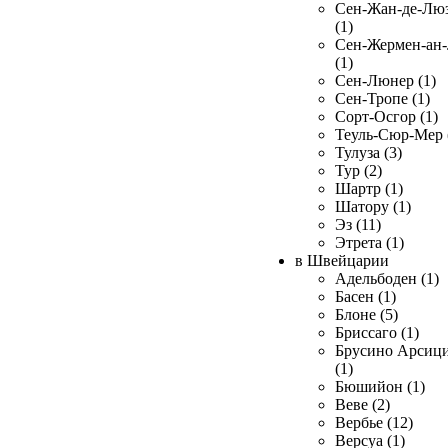
Сен-Жан-де-Лю
(1)
Сен-Жермен-ан
(1)
Сен-Люнер (1)
Сен-Тропе (1)
Сорт-Осгор (1)
Теуль-Сюр-Мер 
Тулуза (3)
Тур (2)
Шартр (1)
Шатору (1)
Эз (11)
Этрета (1)
в Швейцарии
Адельбоден (1)
Басен (1)
Блоне (5)
Бриссаго (1)
Брусино Арсиц
(1)
Бюшийон (1)
Веве (2)
Вербье (12)
Версуа (1)