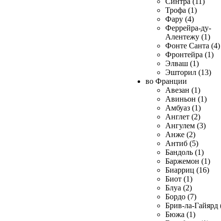
Синтра (11)
Трофа (1)
Фару (4)
Феррейра-ду-
Алентежу (1)
Фонте Санта (4)
Фронтейра (1)
Элваш (1)
Эшторил (13)
во Франции
Авезан (1)
Авиньон (1)
Амбуаз (1)
Англет (2)
Ангулем (3)
Анже (2)
Антиб (5)
Бандоль (1)
Баржемон (1)
Биарриц (16)
Биот (1)
Блуа (2)
Бордо (7)
Брив-ла-Гайярд 
Бюжа (1)