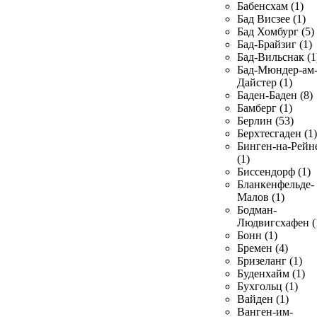
Бабенсхам (1)
Бад Висзее (1)
Бад Хомбург (5)
Бад-Брайзиг (1)
Бад-Вильснак (1
Бад-Мюндер-ам
Дайстер (1)
Баден-Баден (8)
Бамберг (1)
Берлин (53)
Берхтесгаден (1)
Бинген-на-Рейн
(1)
Биссендорф (1)
Бланкенфельде-
Малов (1)
Бодман-
Людвигсхафен (
Бонн (1)
Бремен (4)
Бризеланг (1)
Буденхайм (1)
Бухгольц (1)
Вайден (1)
Ванген-им-