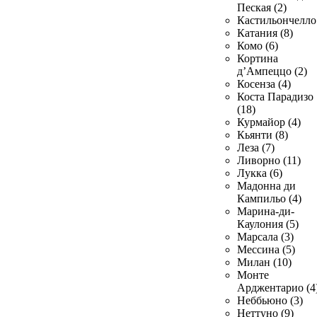
Пеская (2)
Кастильончелло 
Катания (8)
Комо (6)
Кортина
д’Ампеццо (2)
Косенза (4)
Коста Парадизо
(18)
Курмайор (4)
Кьянти (8)
Леза (7)
Ливорно (11)
Лукка (6)
Мадонна ди
Кампильо (4)
Марина-ди-
Каулония (5)
Марсала (3)
Мессина (5)
Милан (10)
Монте
Арджентарио (4
Неббьюно (3)
Неттуно (9)