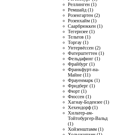
Реллинген (1)
Ремшайд (1)
Розенгартен (2)
Розенхайм (1)
Саарбрюккен (1)
Тегернзее (1)
Тельтов (1)
Торгау (1)
Унтервёссен (2)
Фатерштеттен (1)
Фельдафинг (1)
Фрайбург (1)
Франкфурт-на-
Майне (11)
Фрауенмарк (1)
Фридберг (1)
Фюрт (1)
Фюссен (1)
Хагнау-Бодензее (1)
Хехендорф (1)
Хильтер-ам-
Тойтобургер-Вальд
(1)
Хойзенштамм (1)
Хольцкирхен (1)