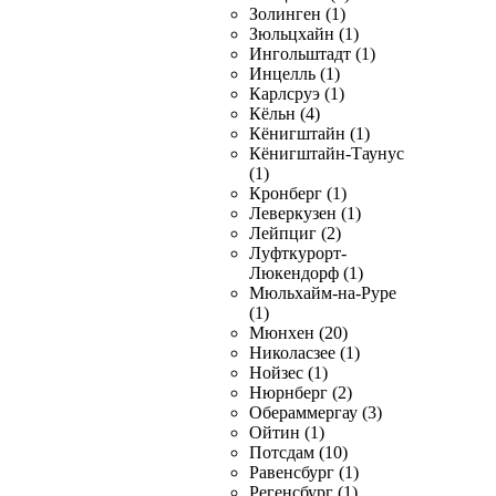
Золинген (1)
Зюльцхайн (1)
Ингольштадт (1)
Инцелль (1)
Карлсруэ (1)
Кёльн (4)
Кёнигштайн (1)
Кёнигштайн-Таунус
(1)
Кронберг (1)
Леверкузен (1)
Лейпциг (2)
Луфткурорт-
Люкендорф (1)
Мюльхайм-на-Руре
(1)
Мюнхен (20)
Николасзее (1)
Нойзес (1)
Нюрнберг (2)
Обераммергау (3)
Ойтин (1)
Потсдам (10)
Равенсбург (1)
Регенсбург (1)