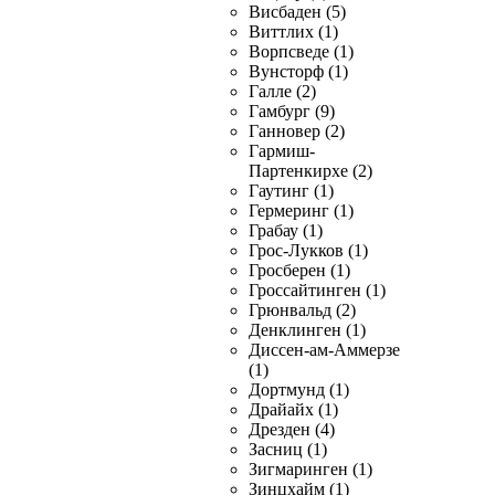
Висбаден (5)
Виттлих (1)
Ворпсведе (1)
Вунсторф (1)
Галле (2)
Гамбург (9)
Ганновер (2)
Гармиш-
Партенкирхе (2)
Гаутинг (1)
Гермеринг (1)
Грабау (1)
Грос-Лукков (1)
Гросберен (1)
Гроссайтинген (1)
Грюнвальд (2)
Денклинген (1)
Диссен-ам-Аммерзе
(1)
Дортмунд (1)
Драйайх (1)
Дрезден (4)
Засниц (1)
Зигмаринген (1)
Зинцхайм (1)