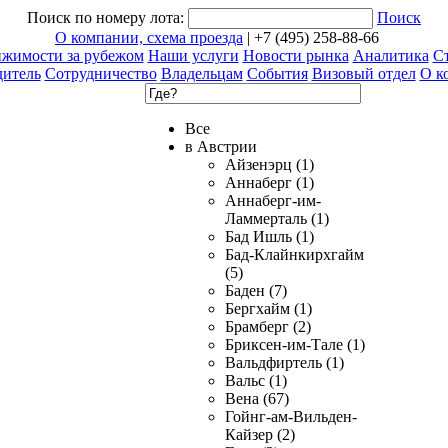
Поиск по номеру лота:
Поиск
О компании, схема проезда
| +7 (495) 258-88-66
ижимости за рубежом
Наши услуги
Новости рынка
Аналитика
Ст
дитель
Сотрудничество
Владельцам
События
Визовый отдел
О к
Все
в Австрии
Айзенэрц (1)
Аннаберг (1)
Аннаберг-им-
Ламмерталь (1)
Бад Ишль (1)
Бад-Клайнкирхгайм
(5)
Баден (7)
Бергхайм (1)
Брамберг (2)
Бриксен-им-Тале (1)
Вальдфиртель (1)
Вальс (1)
Вена (67)
Гойнг-ам-Вильден-
Кайзер (2)