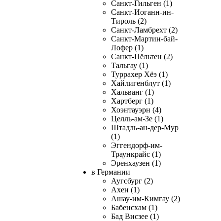
Санкт-Гильген (1)
Санкт-Иоганн-ин-
Тироль (2)
Санкт-Ламбрехт (2)
Санкт-Мартин-бай-
Лофер (1)
Санкт-Пёльтен (2)
Тальгау (1)
Туррахер Хёэ (1)
Хайлигенблут (1)
Хальванг (1)
Хартберг (1)
Хоэнтауэрн (4)
Целль-ам-Зе (1)
Штадль-ан-дер-Мур
(1)
Эггендорф-им-
Траункрайс (1)
Эренхаузен (1)
в Германии
Аугсбург (2)
Ахен (1)
Ашау-им-Кимгау (2)
Бабенсхам (1)
Бад Висзее (1)