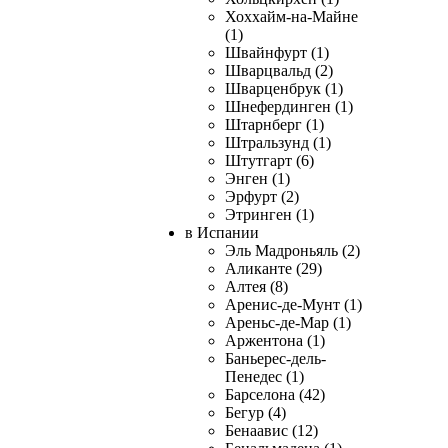
Хоххайм-на-Майне
(1)
Швайнфурт (1)
Шварцвальд (2)
Шварценбрук (1)
Шнефердинген (1)
Штарнберг (1)
Штральзунд (1)
Штутгарт (6)
Энген (1)
Эрфурт (2)
Этринген (1)
в Испании
Эль Мадроньяль (2)
Аликанте (29)
Алтея (8)
Аренис-де-Мунт (1)
Ареньс-де-Мар (1)
Аржентона (1)
Баньерес-дель-
Пенедес (1)
Барселона (42)
Бегур (4)
Бенаавис (12)