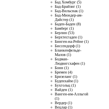
Бад Хомбург (5)
Бад-Брайзиг (1)
Бад-Вильснак (1)
Бад-Мюндер-ам-
Дайстер (1)
Баден-Баден (8)
Бамберг (1)
Берлин (53)
Берхтесгаден (1)
Бинген-на-Рейне (1)
Биссендорф (1)
Бланкенфельде-
Малов (1)
Бодман-
Людвигсхафен (1)
Бонн (1)
Бремен (4)
Бризеланг (1)
Буденхайм (1)
Бухгольц (1)
Вайден (1)
Ванген-им-Алльгой
(1)
Вердер (1)
Вецлар (1)