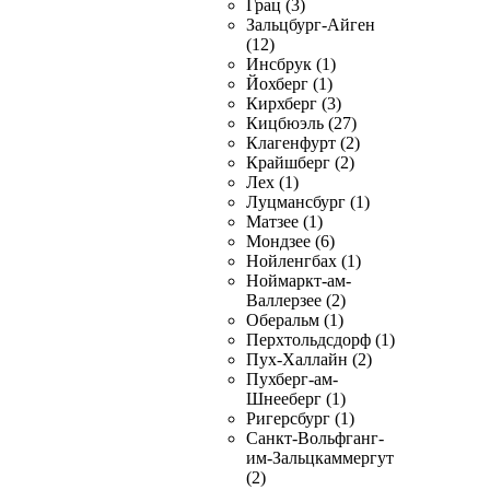
Грац (3)
Зальцбург-Айген
(12)
Инсбрук (1)
Йохберг (1)
Кирхберг (3)
Кицбюэль (27)
Клагенфурт (2)
Крайшберг (2)
Лех (1)
Луцмансбург (1)
Матзее (1)
Мондзее (6)
Нойленгбах (1)
Ноймаркт-ам-
Валлерзее (2)
Оберальм (1)
Перхтольдсдорф (1)
Пух-Халлайн (2)
Пухберг-ам-
Шнееберг (1)
Ригерсбург (1)
Санкт-Вольфганг-
им-Зальцкаммергут
(2)