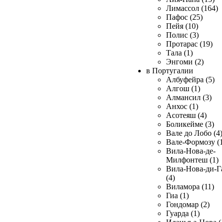
Лимассол (164)
Пафос (25)
Пейя (10)
Полис (3)
Протарас (19)
Тала (1)
Энгоми (2)
в Португалии
Албуфейра (5)
Алгош (1)
Алмансил (3)
Анхос (1)
Асотеяш (4)
Боликейме (3)
Вале до Лобо (4
Вале-Формозу (
Вила-Нова-де-
Милфонтеш (1)
Вила-Нова-ди-Г
(4)
Виламора (11)
Гиа (1)
Гондомар (2)
Гуарда (1)