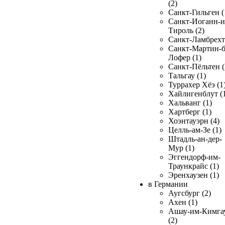
(2)
Санкт-Гильген (
Санкт-Иоганн-и
Тироль (2)
Санкт-Ламбрехт 
Санкт-Мартин-б
Лофер (1)
Санкт-Пёльтен (
Тальгау (1)
Туррахер Хёэ (1
Хайлигенблут (
Хальванг (1)
Хартберг (1)
Хоэнтауэрн (4)
Целль-ам-Зе (1)
Штадль-ан-дер-
Мур (1)
Эггендорф-им-
Траункрайс (1)
Эренхаузен (1)
в Германии
Аугсбург (2)
Ахен (1)
Ашау-им-Кимга
(2)