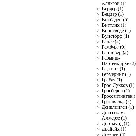
Алльгой (1)
Вердер (1)
Вецлар (1)
Висбаден (5)
Виттлих (1)
Ворпсведе (1)
Вунсторф (1)
Галле (2)
Гамбург (9)
Ганновер (2)
Гармиш-
Партенкирхе (2)
Гаутинг (1)
Гермеринг (1)
Грабау (1)
Грос-Лукков (1)
Гросберен (1)
Гроссайтинген (
Грюнвальд (2)
Денклинген (1)
Диссен-ам-
Аммерзе (1)
Дортмунд (1)
Драйайх (1)
Дрезден (4)