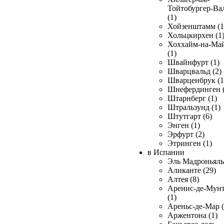
Тойтобургер-Ва
(1)
Хойзенштамм (1
Хольцкирхен (1
Хоххайм-на-Ма
(1)
Швайнфурт (1)
Шварцвальд (2)
Шварценбрук (1
Шнефердинген (
Штарнберг (1)
Штральзунд (1)
Штутгарт (6)
Энген (1)
Эрфурт (2)
Этринген (1)
в Испании
Эль Мадроньяль 
Аликанте (29)
Алтея (8)
Аренис-де-Мун
(1)
Ареньс-де-Мар (
Аржентона (1)