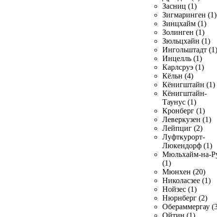
Засниц (1)
Зигмаринген (1)
Зинцхайм (1)
Золинген (1)
Зюльцхайн (1)
Ингольштадт (1
Инцелль (1)
Карлсруэ (1)
Кёльн (4)
Кёнигштайн (1)
Кёнигштайн-
Таунус (1)
Кронберг (1)
Леверкузен (1)
Лейпциг (2)
Луфткурорт-
Люкендорф (1)
Мюльхайм-на-Р
(1)
Мюнхен (20)
Николасзее (1)
Нойзес (1)
Нюрнберг (2)
Обераммергау (3
Ойтин (1)