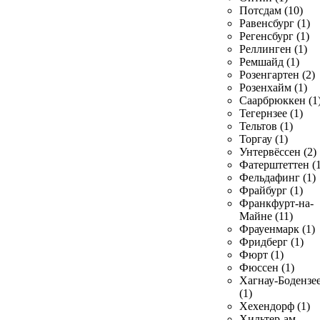
Потсдам (10)
Равенсбург (1)
Регенсбург (1)
Реллинген (1)
Ремшайд (1)
Розенгартен (2)
Розенхайм (1)
Саарбрюккен (1
Тегернзее (1)
Тельтов (1)
Торгау (1)
Унтервёссен (2)
Фатерштеттен (1
Фельдафинг (1)
Фрайбург (1)
Франкфурт-на-
Майне (11)
Фрауенмарк (1)
Фридберг (1)
Фюрт (1)
Фюссен (1)
Хагнау-Бодензе
(1)
Хехендорф (1)
Хильтер-ам-