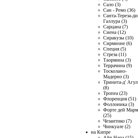
Сало (3)
Сан - Ремо (36)
Санта-Тереза-ди
Галлура (3)
Сарцана (7)
Сиена (12)
Сиракузы (10)
Сирмионе (6)
Специя (5)
Стреза (11)
Таормина (3)
Террачина (9)
Тосколано-
Мадерно (3)
Тринита-д' Агул
(8)
Тропеа (23)
Флоренция (51)
Фоллоника (3)
Форте дей Мар
(25)
Чезантико (7)
Чинкуале (2)
на Кипре
Айя-Напа (15)