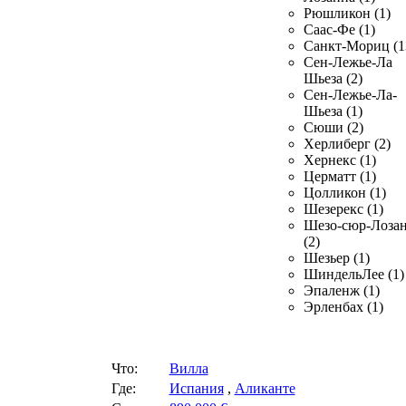
Рюшликон (1)
Саас-Фе (1)
Санкт-Мориц (1
Сен-Лежье-Ла
Шьеза (2)
Сен-Лежье-Ла-
Шьеза (1)
Сюши (2)
Херлиберг (2)
Хернекс (1)
Церматт (1)
Цолликон (1)
Шезерекс (1)
Шезо-сюр-Лоза
(2)
Шезьер (1)
ШиндельЛее (1)
Эпаленж (1)
Эрленбах (1)
Что:
Вилла
Где:
Испания
,
Аликанте