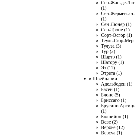
Сен-Жан-де-Лю
(1)
Сен-Жермен-ан
(1)
Сен-Люнер (1)
Сен-Тропе (1)
Сорт-Осгор (1)
Теуль-Сюр-Мер 
Тулуза (3)
Тур (2)
Шартр (1)
Шатору (1)
Эз (11)
Этрета (1)
в Швейцарии
Адельбоден (1)
Басен (1)
Блоне (5)
Бриссаго (1)
Брусино Арсиц
(1)
Бюшийон (1)
Веве (2)
Вербье (12)
Версуа (1)