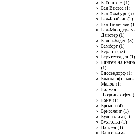
Бабенсхам (1)
Бад Висзее (1)
Бад Хомбург (5)
Бад-Брайзиг (1)
Бад-Вильснак (1
Бад-Мюндер-ам
Дайстер (1)
Баден-Баден (8)
Бамберг (1)
Берлин (53)
Берхтесгаден (1)
Бинген-на-Рейн
(1)
Биссендорф (1)
Бланкенфельде-
Малов (1)
Бодман-
Людвигсхафен (
Бонн (1)
Бремен (4)
Бризеланг (1)
Буденхайм (1)
Бухгольц (1)
Вайден (1)
Ванген-им-