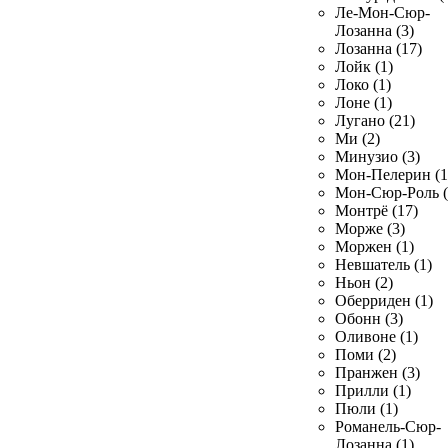
Ле-Мон-Сюр-
Лозанна (3)
Лозанна (17)
Лойк (1)
Локо (1)
Лоне (1)
Лугано (21)
Ми (2)
Минузио (3)
Мон-Пелерин (1
Мон-Сюр-Роль (
Монтрё (17)
Морже (3)
Моржен (1)
Невшатель (1)
Ньон (2)
Оберриден (1)
Обонн (3)
Оливоне (1)
Поми (2)
Пранжен (3)
Прилли (1)
Пюли (1)
Романель-Сюр-
Лозанна (1)