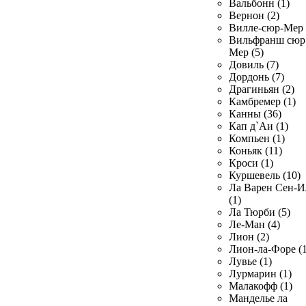
Вальбонн (1)
Вернон (2)
Вилле-сюр-Мер 
Вильфранш сюр
Мер (5)
Довиль (7)
Дордонь (7)
Драгиньян (2)
Камбремер (1)
Канны (36)
Кап д`Аи (1)
Компьен (1)
Коньяк (11)
Кроси (1)
Куршевель (10)
Ла Варен Сен-И
(1)
Ла Тюрби (5)
Ле-Ман (4)
Лион (2)
Лион-ла-Форе (1
Лувье (1)
Лурмарин (1)
Малакофф (1)
Манделье ла