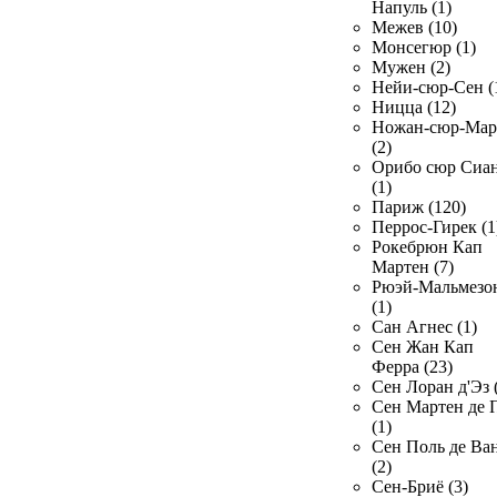
Напуль (1)
Межев (10)
Монсегюр (1)
Мужен (2)
Нейи-сюр-Сен (
Ницца (12)
Ножан-сюр-Ма
(2)
Орибо сюр Сиа
(1)
Париж (120)
Перрос-Гирек (1
Рокебрюн Кап
Мартен (7)
Рюэй-Мальмезо
(1)
Сан Агнес (1)
Сен Жан Кап
Ферра (23)
Сен Лоран д'Эз 
Сен Мартен де 
(1)
Сен Поль де Ва
(2)
Сен-Бриё (3)