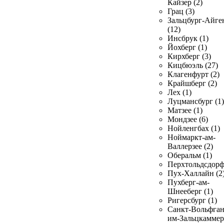
Кайзер (2)
Грац (3)
Зальцбург-Айге
(12)
Инсбрук (1)
Йохберг (1)
Кирхберг (3)
Кицбюэль (27)
Клагенфурт (2)
Крайшберг (2)
Лех (1)
Луцмансбург (1)
Матзее (1)
Мондзее (6)
Нойленгбах (1)
Ноймаркт-ам-
Валлерзее (2)
Оберальм (1)
Перхтольдсдорф
Пух-Халлайн (2
Пухберг-ам-
Шнееберг (1)
Ригерсбург (1)
Санкт-Вольфган
им-Зальцкаммер