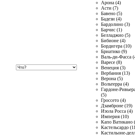
Арона (4)
Асти (7)
Бавено (5)
Бадези (4)
Бардолино (3)
Барчис (1)
Белладжио (5)
Бибионе (4)
Бордигера (10)
Бриатико (9)
Валь-ди-Фасса (
Варесе (8)
Хочу
Венеция (3)
купить
Вербания (13)
Верона (5)
Вольтерра (4)
Гардоне-Ривьер
(5)
Гроссето (4)
Дзамброне (19)
Изола Росса (4)
Империя (10)
Капо Ватикано (
Кастельсардо (1
Кастильоне-делл