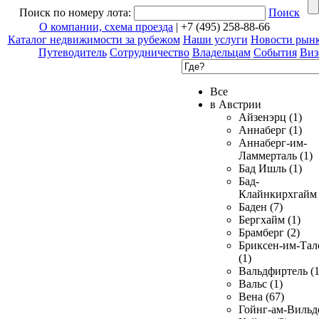
Поиск по номеру лота:
Поиск
О компании, схема проезда
| +7 (495) 258-88-66
Каталог недвижимости за рубежом
Наши услуги
Новости рын
Путеводитель
Сотрудничество
Владельцам
События
Виз
Все
в Австрии
Айзенэрц (1)
Аннаберг (1)
Аннаберг-им-
Ламмерталь (1)
Бад Ишль (1)
Бад-
Клайнкирхгайм 
Баден (7)
Бергхайм (1)
Брамберг (2)
Бриксен-им-Тал
(1)
Вальдфиртель (1
Вальс (1)
Вена (67)
Гойнг-ам-Вильд