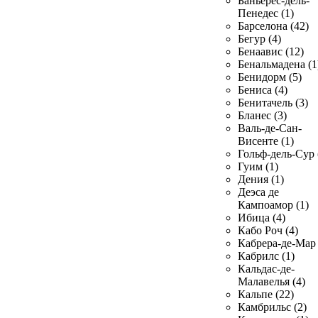
Баньерес-дель-
Пенедес (1)
Барселона (42)
Бегур (4)
Бенаавис (12)
Бенальмадена (1
Бенидорм (5)
Бениса (4)
Бенитачель (3)
Бланес (3)
Валь-де-Сан-
Висенте (1)
Гольф-дель-Сур 
Гуим (1)
Дения (1)
Деэса де
Кампоамор (1)
Ибица (4)
Кабо Роч (4)
Кабрера-де-Мар 
Кабрилс (1)
Кальдас-де-
Малавелья (4)
Кальпе (22)
Камбрильс (2)