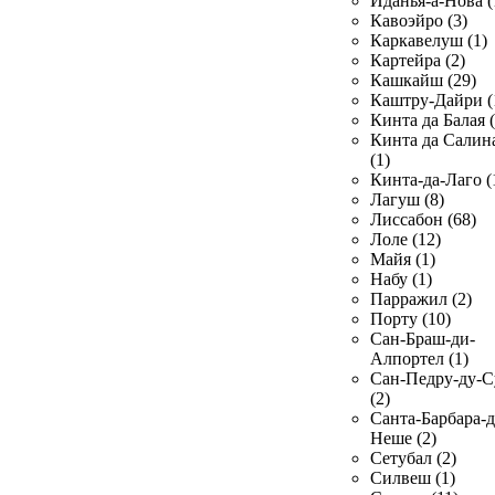
Иданья-а-Нова (
Кавоэйро (3)
Каркавелуш (1)
Картейра (2)
Кашкайш (29)
Каштру-Дайри (
Кинта да Балая (
Кинта да Салин
(1)
Кинта-да-Лаго (
Лагуш (8)
Лиссабон (68)
Лоле (12)
Майя (1)
Набу (1)
Парражил (2)
Порту (10)
Сан-Браш-ди-
Алпортел (1)
Сан-Педру-ду-С
(2)
Санта-Барбара-д
Неше (2)
Сетубал (2)
Силвеш (1)