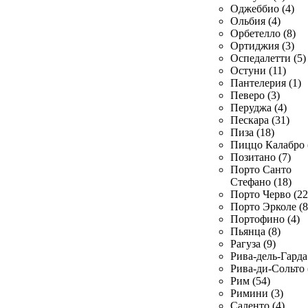
Оджеббио (4)
Ольбия (4)
Орбетелло (8)
Ортиджия (3)
Оспедалетти (5)
Остуни (11)
Пантелерия (1)
Певеро (3)
Перуджа (4)
Пескара (31)
Пиза (18)
Пиццо Калабро 
Позитано (7)
Порто Санто
Стефано (18)
Порто Черво (22
Порто Эрколе (8
Портофино (4)
Пьянца (8)
Рагуза (9)
Рива-дель-Гарда 
Рива-ди-Сольто 
Рим (54)
Римини (3)
Саленто (4)