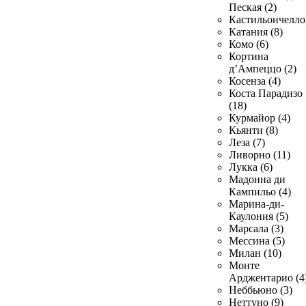
Пеская (2)
Кастильончелло 
Катания (8)
Комо (6)
Кортина
д’Ампеццо (2)
Косенза (4)
Коста Парадизо
(18)
Курмайор (4)
Кьянти (8)
Леза (7)
Ливорно (11)
Лукка (6)
Мадонна ди
Кампильо (4)
Марина-ди-
Каулония (5)
Марсала (3)
Мессина (5)
Милан (10)
Монте
Арджентарио (4
Неббьюно (3)
Неттуно (9)