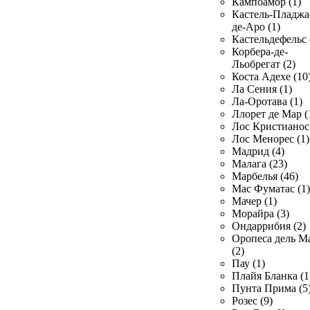
Кампоамор (1)
Кастель-Пладжа
де-Аро (1)
Кастельдефельс 
Корбера-де-
Льобрегат (2)
Коста Адехе (10
Ла Сения (1)
Ла-Оротава (1)
Ллорет де Мар (
Лос Кристианос 
Лос Менорес (1)
Мадрид (4)
Малага (23)
Марбелья (46)
Мас Фуматас (1)
Мачер (1)
Морайра (3)
Ондаррибия (2)
Оропеса дель М
(2)
Пау (1)
Плайя Бланка (1
Пунта Прима (5
Розес (9)