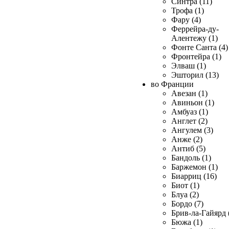
Синтра (11)
Трофа (1)
Фару (4)
Феррейра-ду-
Алентежу (1)
Фонте Санта (4)
Фронтейра (1)
Элваш (1)
Эшторил (13)
во Франции
Авезан (1)
Авиньон (1)
Амбуаз (1)
Англет (2)
Ангулем (3)
Анже (2)
Антиб (5)
Бандоль (1)
Баржемон (1)
Биарриц (16)
Биот (1)
Блуа (2)
Бордо (7)
Брив-ла-Гайярд 
Бюжа (1)