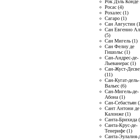
Рок Дэль Конде 
Росас (4)
Рохалес (1)
Сагаро (1)
Сан Августин (1
Сан Евгенио Ал
(5)
Сан Мигель (1)
Сан Фелиу де
Гишольс (1)
Сан-Андрес-де-
Льеванерас (1)
Сан-Жуст-Десве
(11)
Сан-Кугат-дель-
Вальес (6)
Сан-Мигель-де-
Абона (1)
Сан-Себастьян (
Сант Антони де
Калонже (1)
Санта-Брихида (
Санта-Крус-де-
Тенерифе (1)
Санта-Эулалия-д