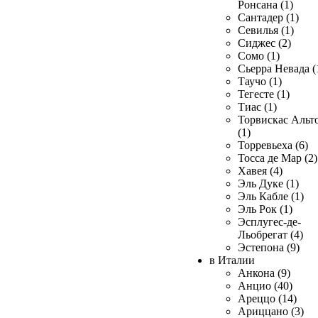
Ронсана (1)
Сантадер (1)
Севилья (1)
Сиджес (2)
Сомо (1)
Сьерра Невада (
Таучо (1)
Тегесте (1)
Тиас (1)
Торвискас Альт
(1)
Торревьеха (6)
Тосса де Мар (2)
Хавея (4)
Эль Дуке (1)
Эль Кабле (1)
Эль Рок (1)
Эсплугес-де-
Льобрегат (4)
Эстепона (9)
в Италии
Анкона (9)
Анцио (40)
Ареццо (14)
Ариццано (3)