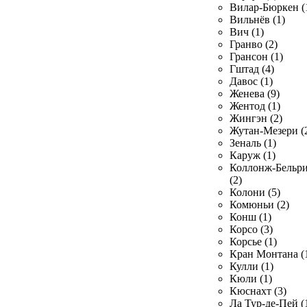
Вилар-Бюркен (
Вильнёв (1)
Вич (1)
Гранво (2)
Грансон (1)
Гштад (4)
Давос (1)
Женева (9)
Жентод (1)
Жингэн (2)
Жутан-Мезери (
Зеналь (1)
Каруж (1)
Коллонж-Бельр
(2)
Колони (5)
Комюньи (2)
Конш (1)
Корсо (3)
Корсье (1)
Кран Монтана (
Кулли (1)
Кюли (1)
Кюснахт (3)
Ла Тур-де-Пей (