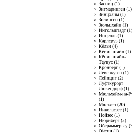
Засниц (1)
Зигмаринген (1)
Зинцхайм (1)
Золинген (1)
Зюльцхайн (1)
Ингольштадт (1
Инцелль (1)
Карлсруэ (1)
Кёльн (4)
Кёнигштайн (1)
Кёнигштайн-
Таунус (1)
Кронберг (1)
Леверкузен (1)
Лейпциг (2)
Луфткурорт-
Люкендорф (1)
Мюльхайм-на-Р
(1)
Мюнхен (20)
Николасзее (1)
Нойзес (1)
Нюрнберг (2)
Обераммергау (3
Ойтин (1)