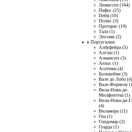
Лимассол (164)
Пафос (25)
Пейя (10)
Полис (3)
Протарас (19)
Тала (1)
Энгоми (2)
в Португалии
Албуфейра (5)
Алгош (1)
Алмансил (3)
Анхос (1)
Асотеяш (4)
Боликейме (3)
Вале до Лобо (4
Вале-Формозу (
Вила-Нова-де-
Милфонтеш (1)
Вила-Нова-ди-Г
(4)
Виламора (11)
Гиа (1)
Гондомар (2)
Гуарда (1)