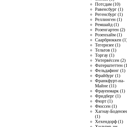
Потсдам (10)
Равенсбург (1)
Регенсбург (1)
Реллинген (1)
Ремшайд (1)
Розенгартен (2)
Розенхайм (1)
Саарбрюккен (1
Тегернзее (1)
Тельтов (1)
Торгау (1)
Унтервёссен (2)
Фатерштеттен (1
Фельдафинг (1)
Фрайбург (1)
Франкфурт-на-
Майне (11)
Фрауенмарк (1)
Фридберг (1)
Фюрт (1)
Фюссен (1)
Хагнау-Бодензе
(1)
Хехендорф (1)
Хильтер-ам-