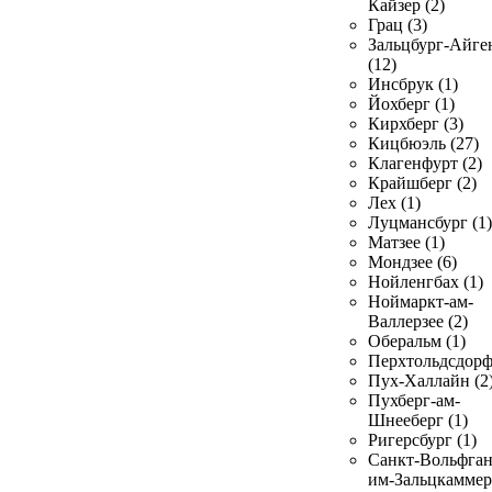
Кайзер (2)
Грац (3)
Зальцбург-Айге
(12)
Инсбрук (1)
Йохберг (1)
Кирхберг (3)
Кицбюэль (27)
Клагенфурт (2)
Крайшберг (2)
Лех (1)
Луцмансбург (1)
Матзее (1)
Мондзее (6)
Нойленгбах (1)
Ноймаркт-ам-
Валлерзее (2)
Оберальм (1)
Перхтольдсдорф
Пух-Халлайн (2
Пухберг-ам-
Шнееберг (1)
Ригерсбург (1)
Санкт-Вольфган
им-Зальцкаммер