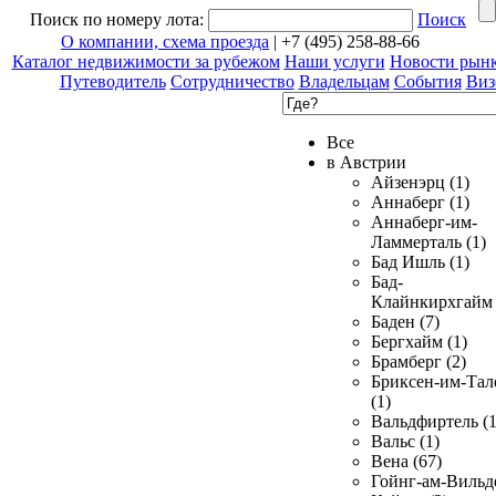
Поиск по номеру лота:
Поиск
О компании, схема проезда
| +7 (495) 258-88-66
Каталог недвижимости за рубежом
Наши услуги
Новости рын
Путеводитель
Сотрудничество
Владельцам
События
Виз
Все
в Австрии
Айзенэрц (1)
Аннаберг (1)
Аннаберг-им-
Ламмерталь (1)
Бад Ишль (1)
Бад-
Клайнкирхгайм 
Баден (7)
Бергхайм (1)
Брамберг (2)
Бриксен-им-Тал
(1)
Вальдфиртель (1
Вальс (1)
Вена (67)
Гойнг-ам-Вильд