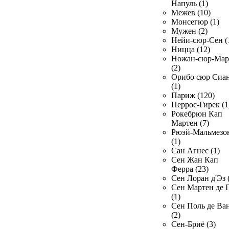
Напуль (1)
Межев (10)
Монсегюр (1)
Мужен (2)
Нейи-сюр-Сен (
Ницца (12)
Ножан-сюр-Ма
(2)
Орибо сюр Сиа
(1)
Париж (120)
Перрос-Гирек (1
Рокебрюн Кап
Мартен (7)
Рюэй-Мальмезо
(1)
Сан Агнес (1)
Сен Жан Кап
Ферра (23)
Сен Лоран д'Эз 
Сен Мартен де 
(1)
Сен Поль де Ва
(2)
Сен-Бриё (3)