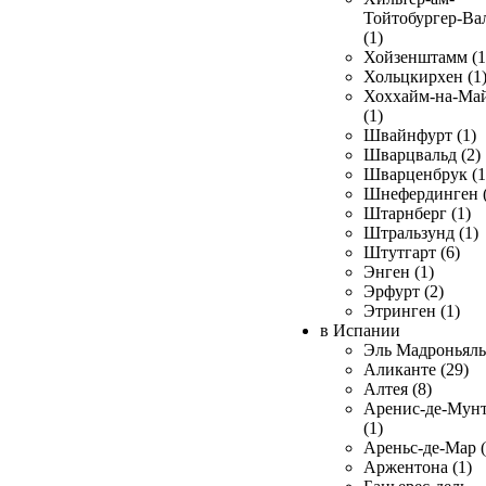
Тойтобургер-Ва
(1)
Хойзенштамм (1
Хольцкирхен (1
Хоххайм-на-Ма
(1)
Швайнфурт (1)
Шварцвальд (2)
Шварценбрук (1
Шнефердинген (
Штарнберг (1)
Штральзунд (1)
Штутгарт (6)
Энген (1)
Эрфурт (2)
Этринген (1)
в Испании
Эль Мадроньяль 
Аликанте (29)
Алтея (8)
Аренис-де-Мун
(1)
Ареньс-де-Мар (
Аржентона (1)