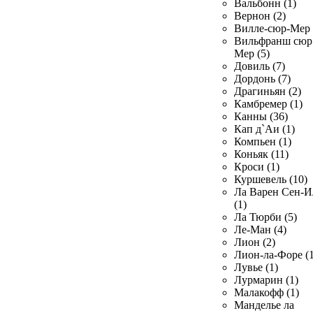
Вальбонн (1)
Вернон (2)
Вилле-сюр-Мер 
Вильфранш сюр
Мер (5)
Довиль (7)
Дордонь (7)
Драгиньян (2)
Камбремер (1)
Канны (36)
Кап д`Аи (1)
Компьен (1)
Коньяк (11)
Кроси (1)
Куршевель (10)
Ла Варен Сен-И
(1)
Ла Тюрби (5)
Ле-Ман (4)
Лион (2)
Лион-ла-Форе (1
Лувье (1)
Лурмарин (1)
Малакофф (1)
Манделье ла