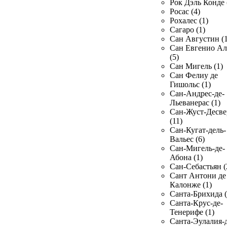
Рок Дэль Конде 
Росас (4)
Рохалес (1)
Сагаро (1)
Сан Августин (1
Сан Евгенио Ал
(5)
Сан Мигель (1)
Сан Фелиу де
Гишольс (1)
Сан-Андрес-де-
Льеванерас (1)
Сан-Жуст-Десве
(11)
Сан-Кугат-дель-
Вальес (6)
Сан-Мигель-де-
Абона (1)
Сан-Себастьян (
Сант Антони де
Калонже (1)
Санта-Брихида (
Санта-Крус-де-
Тенерифе (1)
Санта-Эулалия-д