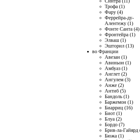
Синтра (11)
Трофа (1)
Фару (4)
Феррейра-ду-
Алентежу (1)
Фонте Санта (4)
Фронтейра (1)
Элваш (1)
Эшторил (13)
во Франции
Авезан (1)
Авиньон (1)
Амбуаз (1)
Англет (2)
Ангулем (3)
Анже (2)
Антиб (5)
Бандоль (1)
Баржемон (1)
Биарриц (16)
Биот (1)
Блуа (2)
Бордо (7)
Брив-ла-Гайярд 
Бюжа (1)