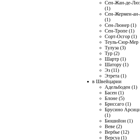
Сен-Жан-де-Лю
(1)
Сен-Жермен-ан
(1)
Сен-Люнер (1)
Сен-Тропе (1)
Сорт-Осгор (1)
Теуль-Сюр-Мер 
Тулуза (3)
Тур (2)
Шартр (1)
Шатору (1)
Эз (11)
Этрета (1)
в Швейцарии
Адельбоден (1)
Басен (1)
Блоне (5)
Бриссаго (1)
Брусино Арсиц
(1)
Бюшийон (1)
Веве (2)
Вербье (12)
Версуа (1)