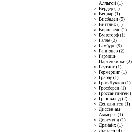
Алльгой (1)
Вердер (1)
Вецлар (1)
Висбаден (5)
Виттлих (1)
Ворпсведе (1)
Вунсторф (1)
Галле (2)
Гамбург (9)
Ганновер (2)
Гармиш-
Партенкирхе (2)
Гаутинг (1)
Гермеринг (1)
Грабау (1)
Грос-Лукков (1)
Гросберен (1)
Гроссайтинген (
Грюнвальд (2)
Денклинген (1)
Диссен-ам-
Аммерзе (1)
Дортмунд (1)
Драйайх (1)
Дрезден (4)