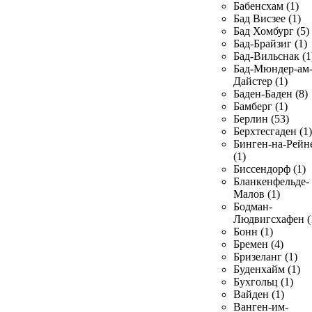
Бабенсхам (1)
Бад Висзее (1)
Бад Хомбург (5)
Бад-Брайзиг (1)
Бад-Вильснак (1
Бад-Мюндер-ам
Дайстер (1)
Баден-Баден (8)
Бамберг (1)
Берлин (53)
Берхтесгаден (1)
Бинген-на-Рейн
(1)
Биссендорф (1)
Бланкенфельде-
Малов (1)
Бодман-
Людвигсхафен (
Бонн (1)
Бремен (4)
Бризеланг (1)
Буденхайм (1)
Бухгольц (1)
Вайден (1)
Ванген-им-