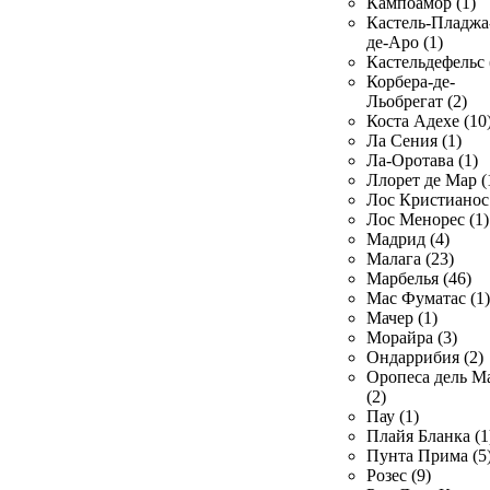
Кампоамор (1)
Кастель-Пладжа
де-Аро (1)
Кастельдефельс 
Корбера-де-
Льобрегат (2)
Коста Адехе (10
Ла Сения (1)
Ла-Оротава (1)
Ллорет де Мар (
Лос Кристианос 
Лос Менорес (1)
Мадрид (4)
Малага (23)
Марбелья (46)
Мас Фуматас (1)
Мачер (1)
Морайра (3)
Ондаррибия (2)
Оропеса дель М
(2)
Пау (1)
Плайя Бланка (1
Пунта Прима (5
Розес (9)