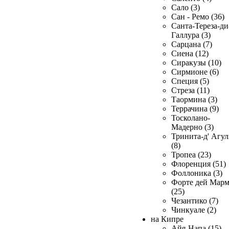
Сало (3)
Сан - Ремо (36)
Санта-Тереза-ди
Галлура (3)
Сарцана (7)
Сиена (12)
Сиракузы (10)
Сирмионе (6)
Специя (5)
Стреза (11)
Таормина (3)
Террачина (9)
Тосколано-
Мадерно (3)
Тринита-д' Агул
(8)
Тропеа (23)
Флоренция (51)
Фоллоника (3)
Форте дей Мар
(25)
Чезантико (7)
Чинкуале (2)
на Кипре
Айя-Напа (15)