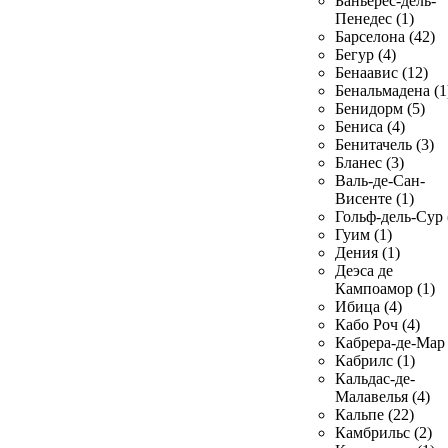
Баньерес-дель-
Пенедес (1)
Барселона (42)
Бегур (4)
Бенаавис (12)
Бенальмадена (1
Бенидорм (5)
Бениса (4)
Бенитачель (3)
Бланес (3)
Валь-де-Сан-
Висенте (1)
Гольф-дель-Сур 
Гуим (1)
Дения (1)
Деэса де
Кампоамор (1)
Ибица (4)
Кабо Роч (4)
Кабрера-де-Мар 
Кабрилс (1)
Кальдас-де-
Малавелья (4)
Кальпе (22)
Камбрильс (2)