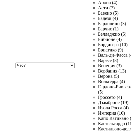
Арона (4)
Асти (7)
Бавено (5)
Бадези (4)
Бардолино (3)
Барчис (1)
Белладжио (5)
Бибионе (4)
Бордигера (10)
Бриатико (9)
Валь-ди-Фасса (
Варесе (8)
Хочу
Венеция (3)
купить
Вербания (13)
Верона (5)
Вольтерра (4)
Гардоне-Ривьер
(5)
Гроссето (4)
Дзамброне (19)
Изола Росса (4)
Империя (10)
Капо Ватикано (
Кастельсардо (1
Кастильоне-делл