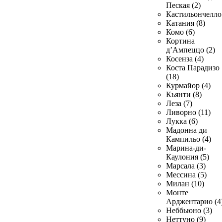
Пеская (2)
Кастильончелло 
Катания (8)
Комо (6)
Кортина
д’Ампеццо (2)
Косенза (4)
Коста Парадизо
(18)
Курмайор (4)
Кьянти (8)
Леза (7)
Ливорно (11)
Лукка (6)
Мадонна ди
Кампильо (4)
Марина-ди-
Каулония (5)
Марсала (3)
Мессина (5)
Милан (10)
Монте
Арджентарио (4
Неббьюно (3)
Неттуно (9)