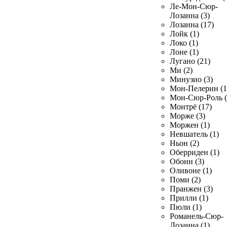
Ле-Мон-Сюр-
Лозанна (3)
Лозанна (17)
Лойк (1)
Локо (1)
Лоне (1)
Лугано (21)
Ми (2)
Минузио (3)
Мон-Пелерин (1
Мон-Сюр-Роль (
Монтрё (17)
Морже (3)
Моржен (1)
Невшатель (1)
Ньон (2)
Оберриден (1)
Обонн (3)
Оливоне (1)
Поми (2)
Пранжен (3)
Прилли (1)
Пюли (1)
Романель-Сюр-
Лозанна (1)