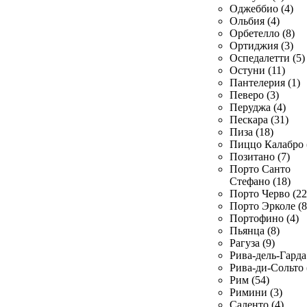
Оджеббио (4)
Ольбия (4)
Орбетелло (8)
Ортиджия (3)
Оспедалетти (5)
Остуни (11)
Пантелерия (1)
Певеро (3)
Перуджа (4)
Пескара (31)
Пиза (18)
Пиццо Калабро 
Позитано (7)
Порто Санто
Стефано (18)
Порто Черво (22
Порто Эрколе (8
Портофино (4)
Пьянца (8)
Рагуза (9)
Рива-дель-Гарда 
Рива-ди-Сольто 
Рим (54)
Римини (3)
Саленто (4)