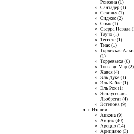
Ронсана (1)
Сантадер (1)
Севилья (1)
Сиджес (2)
Сомо (1)
Сьерра Невада (
Таучо (1)
Тегесте (1)
Тиас (1)
Торвискас Альт
(1)
Торревьеха (6)
Тосса де Мар (2)
Хавея (4)
Эль Дуке (1)
Эль Кабле (1)
Эль Рок (1)
Эсплугес-де-
Льобрегат (4)
Эстепона (9)
в Италии
Анкона (9)
Анцио (40)
Ареццо (14)
Ариццано (3)