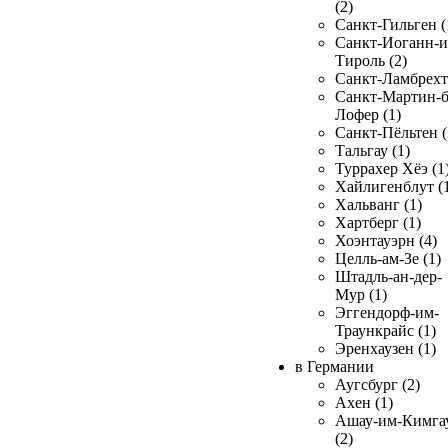
(2)
Санкт-Гильген (
Санкт-Иоганн-и
Тироль (2)
Санкт-Ламбрехт 
Санкт-Мартин-б
Лофер (1)
Санкт-Пёльтен (
Тальгау (1)
Туррахер Хёэ (1
Хайлигенблут (
Хальванг (1)
Хартберг (1)
Хоэнтауэрн (4)
Целль-ам-Зе (1)
Штадль-ан-дер-
Мур (1)
Эггендорф-им-
Траункрайс (1)
Эренхаузен (1)
в Германии
Аугсбург (2)
Ахен (1)
Ашау-им-Кимга
(2)