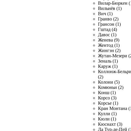
Вилар-Бюркен (
Вильнёв (1)
Вич (1)
Гранво (2)
Грансон (1)
Гштад (4)
Давос (1)
Женева (9)
Жентод (1)
Жингэн (2)
Жутан-Мезери (
Зеналь (1)
Каруж (1)
Коллонж-Бельр
(2)
Колони (5)
Комюньи (2)
Конш (1)
Корсо (3)
Корсье (1)
Кран Монтана (
Кулли (1)
Кюли (1)
Кюснахт (3)
Ла Тур-де-Пей (