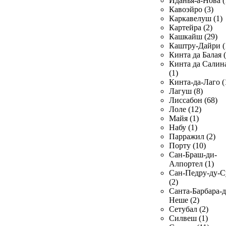
Иданья-а-Нова (
Кавоэйро (3)
Каркавелуш (1)
Картейра (2)
Кашкайш (29)
Каштру-Дайри (
Кинта да Балая (
Кинта да Салин
(1)
Кинта-да-Лаго (
Лагуш (8)
Лиссабон (68)
Лоле (12)
Майя (1)
Набу (1)
Парражил (2)
Порту (10)
Сан-Браш-ди-
Алпортел (1)
Сан-Педру-ду-С
(2)
Санта-Барбара-д
Неше (2)
Сетубал (2)
Силвеш (1)