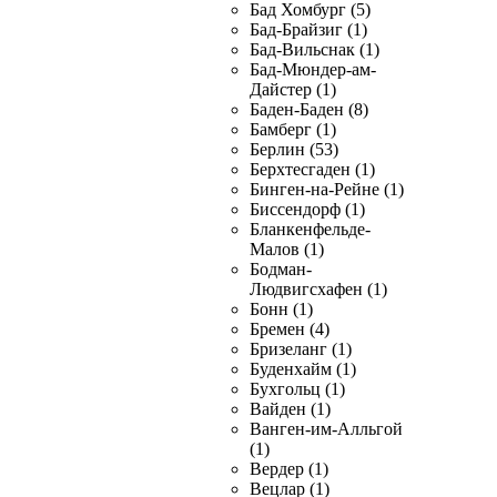
Бад Хомбург (5)
Бад-Брайзиг (1)
Бад-Вильснак (1)
Бад-Мюндер-ам-
Дайстер (1)
Баден-Баден (8)
Бамберг (1)
Берлин (53)
Берхтесгаден (1)
Бинген-на-Рейне (1)
Биссендорф (1)
Бланкенфельде-
Малов (1)
Бодман-
Людвигсхафен (1)
Бонн (1)
Бремен (4)
Бризеланг (1)
Буденхайм (1)
Бухгольц (1)
Вайден (1)
Ванген-им-Алльгой
(1)
Вердер (1)
Вецлар (1)