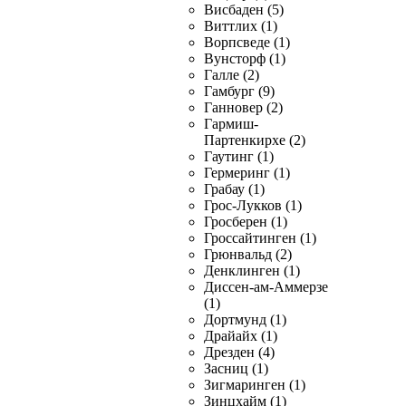
Висбаден (5)
Виттлих (1)
Ворпсведе (1)
Вунсторф (1)
Галле (2)
Гамбург (9)
Ганновер (2)
Гармиш-
Партенкирхе (2)
Гаутинг (1)
Гермеринг (1)
Грабау (1)
Грос-Лукков (1)
Гросберен (1)
Гроссайтинген (1)
Грюнвальд (2)
Денклинген (1)
Диссен-ам-Аммерзе
(1)
Дортмунд (1)
Драйайх (1)
Дрезден (4)
Засниц (1)
Зигмаринген (1)
Зинцхайм (1)