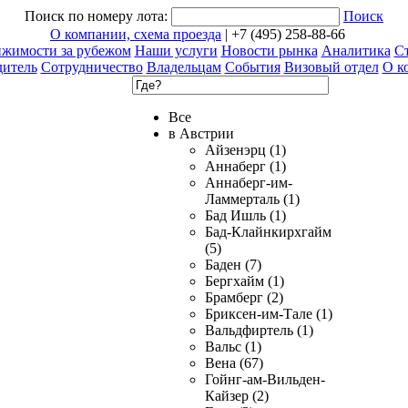
Поиск по номеру лота:
Поиск
О компании, схема проезда
| +7 (495) 258-88-66
ижимости за рубежом
Наши услуги
Новости рынка
Аналитика
Ст
дитель
Сотрудничество
Владельцам
События
Визовый отдел
О к
Все
в Австрии
Айзенэрц (1)
Аннаберг (1)
Аннаберг-им-
Ламмерталь (1)
Бад Ишль (1)
Бад-Клайнкирхгайм
(5)
Баден (7)
Бергхайм (1)
Брамберг (2)
Бриксен-им-Тале (1)
Вальдфиртель (1)
Вальс (1)
Вена (67)
Гойнг-ам-Вильден-
Кайзер (2)