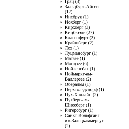
Грац (3)
Зальцбург-Айген
(12)
Инсбрук (1)
Йохберг (1)
Кирхберг (3)
Кицбюэль (27)
Клагенфурт (2)
Крайшберг (2)
Лех (1)
Луцмансбург (1)
Матзее (1)
Мондзее (6)
Нойленгбах (1)
Ноймаркт-ам-
Валлерзее (2)
Оберальм (1)
Перхтольдсдорф (1)
Пух-Халлайн (2)
Пухберг-ам-
Шнееберг (1)
Ригерсбург (1)
Санкт-Вольфганг-
им-Зальцкаммергут
(2)