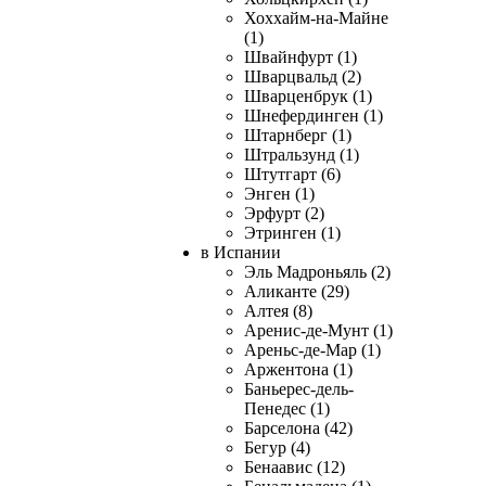
Хоххайм-на-Майне
(1)
Швайнфурт (1)
Шварцвальд (2)
Шварценбрук (1)
Шнефердинген (1)
Штарнберг (1)
Штральзунд (1)
Штутгарт (6)
Энген (1)
Эрфурт (2)
Этринген (1)
в Испании
Эль Мадроньяль (2)
Аликанте (29)
Алтея (8)
Аренис-де-Мунт (1)
Ареньс-де-Мар (1)
Аржентона (1)
Баньерес-дель-
Пенедес (1)
Барселона (42)
Бегур (4)
Бенаавис (12)