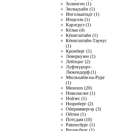
Золинген (1)
Зюльцхайн (1)
Ингольштадт (1)
Инцелль (1)
Карлсруэ (1)
Кёльн (4)
Кёнигштайн (1)
Кёнигштайн-Таунус
(1)
Кронберг (1)
Леверкузен (1)
Лейпциг (2)
Луфткурорт-
Люкендорф (1)
Мюльхайм-на-Руре
(1)
Мюнхен (20)
Николасзее (1)
Нойзес (1)
Нюрнберг (2)
Обераммергау (3)
Ойтин (1)
Потсдам (10)
Равенсбург (1)
Регенсбург (1)