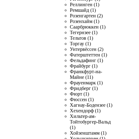
Реллинген (1)
Ремшайд (1)
Розенгартен (2)
Розенхайм (1)
Саарбрюккен (1)
Тегернзее (1)
Тельтов (1)
Торгау (1)
Унтервёссен (2)
Фатерштеттен (1)
Фельдафинг (1)
Фрайбург (1)
Франкфурт-на-
Майне (11)
Фрауенмарк (1)
Фридберг (1)
Фюрт (1)
Фюссен (1)
Хагнау-Бодензее (1)
Хехендорф (1)
Хильтер-ам-
Тойтобургер-Вальд
(1)
Хойзенштамм (1)
Хольцкирхен (1)