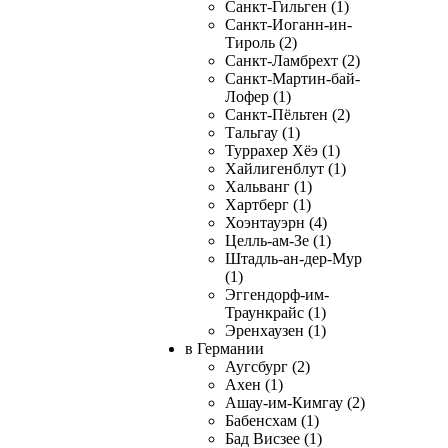
Санкт-Гильген (1)
Санкт-Иоганн-ин-
Тироль (2)
Санкт-Ламбрехт (2)
Санкт-Мартин-бай-
Лофер (1)
Санкт-Пёльтен (2)
Тальгау (1)
Туррахер Хёэ (1)
Хайлигенблут (1)
Хальванг (1)
Хартберг (1)
Хоэнтауэрн (4)
Целль-ам-Зе (1)
Штадль-ан-дер-Мур
(1)
Эггендорф-им-
Траункрайс (1)
Эренхаузен (1)
в Германии
Аугсбург (2)
Ахен (1)
Ашау-им-Кимгау (2)
Бабенсхам (1)
Бад Висзее (1)