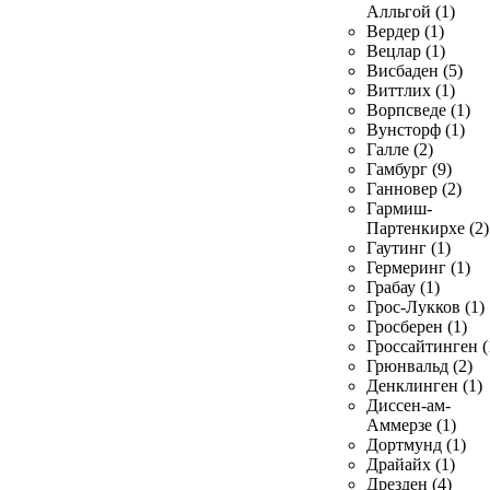
Алльгой (1)
Вердер (1)
Вецлар (1)
Висбаден (5)
Виттлих (1)
Ворпсведе (1)
Вунсторф (1)
Галле (2)
Гамбург (9)
Ганновер (2)
Гармиш-
Партенкирхе (2)
Гаутинг (1)
Гермеринг (1)
Грабау (1)
Грос-Лукков (1)
Гросберен (1)
Гроссайтинген (
Грюнвальд (2)
Денклинген (1)
Диссен-ам-
Аммерзе (1)
Дортмунд (1)
Драйайх (1)
Дрезден (4)