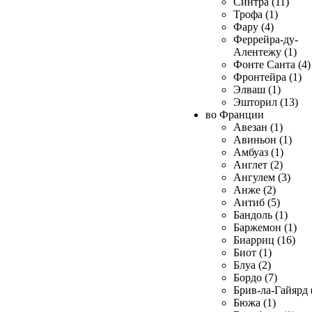
Синтра (11)
Трофа (1)
Фару (4)
Феррейра-ду-
Алентежу (1)
Фонте Санта (4)
Фронтейра (1)
Элваш (1)
Эшторил (13)
во Франции
Авезан (1)
Авиньон (1)
Амбуаз (1)
Англет (2)
Ангулем (3)
Анже (2)
Антиб (5)
Бандоль (1)
Баржемон (1)
Биарриц (16)
Биот (1)
Блуа (2)
Бордо (7)
Брив-ла-Гайярд 
Бюжа (1)