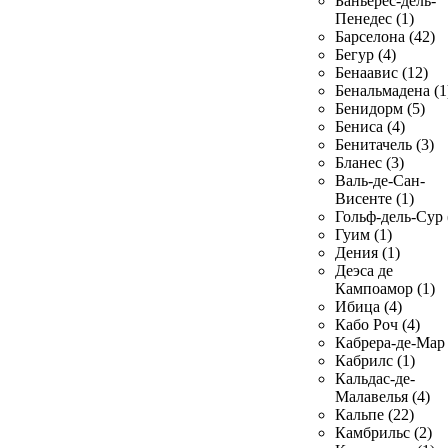
Баньерес-дель-
Пенедес (1)
Барселона (42)
Бегур (4)
Бенаавис (12)
Бенальмадена (1
Бенидорм (5)
Бениса (4)
Бенитачель (3)
Бланес (3)
Валь-де-Сан-
Висенте (1)
Гольф-дель-Сур 
Гуим (1)
Дения (1)
Деэса де
Кампоамор (1)
Ибица (4)
Кабо Роч (4)
Кабрера-де-Мар 
Кабрилс (1)
Кальдас-де-
Малавелья (4)
Кальпе (22)
Камбрильс (2)