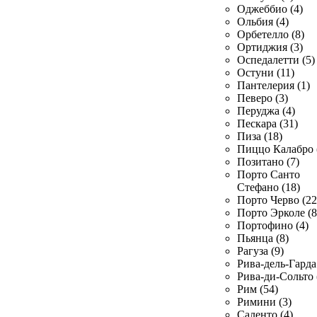
Оджеббио (4)
Ольбия (4)
Орбетелло (8)
Ортиджия (3)
Оспедалетти (5)
Остуни (11)
Пантелерия (1)
Певеро (3)
Перуджа (4)
Пескара (31)
Пиза (18)
Пиццо Калабро 
Позитано (7)
Порто Санто
Стефано (18)
Порто Черво (22
Порто Эрколе (8
Портофино (4)
Пьянца (8)
Рагуза (9)
Рива-дель-Гарда 
Рива-ди-Сольто 
Рим (54)
Римини (3)
Саленто (4)