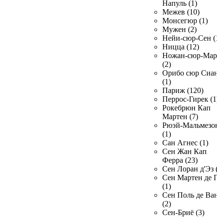
Напуль (1)
Межев (10)
Монсегюр (1)
Мужен (2)
Нейи-сюр-Сен (
Ницца (12)
Ножан-сюр-Ма
(2)
Орибо сюр Сиа
(1)
Париж (120)
Перрос-Гирек (1
Рокебрюн Кап
Мартен (7)
Рюэй-Мальмезо
(1)
Сан Агнес (1)
Сен Жан Кап
Ферра (23)
Сен Лоран д'Эз 
Сен Мартен де 
(1)
Сен Поль де Ва
(2)
Сен-Бриё (3)