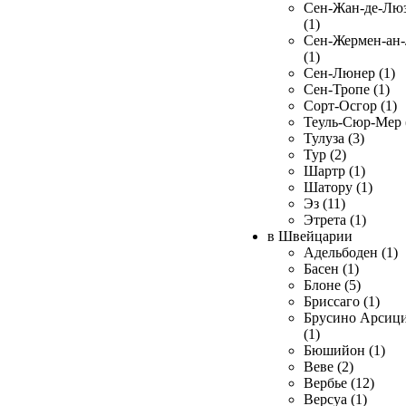
Сен-Жан-де-Лю
(1)
Сен-Жермен-ан
(1)
Сен-Люнер (1)
Сен-Тропе (1)
Сорт-Осгор (1)
Теуль-Сюр-Мер 
Тулуза (3)
Тур (2)
Шартр (1)
Шатору (1)
Эз (11)
Этрета (1)
в Швейцарии
Адельбоден (1)
Басен (1)
Блоне (5)
Бриссаго (1)
Брусино Арсиц
(1)
Бюшийон (1)
Веве (2)
Вербье (12)
Версуа (1)