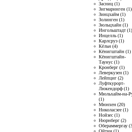
Засниц (1)
Зигмаринген (1)
Зинцхайм (1)
Золинген (1)
Зюльцхайн (1)
Ингольштадт (1
Инцелль (1)
Карлсруэ (1)
Кёльн (4)
Кёнигштайн (1)
Кёнигштайн-
Таунус (1)
Кронберг (1)
Леверкузен (1)
Лейпциг (2)
Луфткурорт-
Люкендорф (1)
Мюльхайм-на-Р
(1)
Мюнхен (20)
Николасзее (1)
Нойзес (1)
Нюрнберг (2)
Обераммергау (3
Ойтин (1)