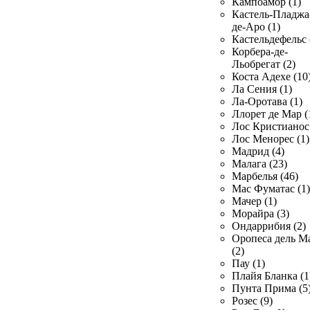
Кампоамор (1)
Кастель-Пладжа
де-Аро (1)
Кастельдефельс 
Корбера-де-
Льобрегат (2)
Коста Адехе (10
Ла Сения (1)
Ла-Оротава (1)
Ллорет де Мар (
Лос Кристианос 
Лос Менорес (1)
Мадрид (4)
Малага (23)
Марбелья (46)
Мас Фуматас (1)
Мачер (1)
Морайра (3)
Ондаррибия (2)
Оропеса дель М
(2)
Пау (1)
Плайя Бланка (1
Пунта Прима (5
Розес (9)