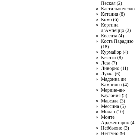
Пеская (2)
Кастильончелло 
Катания (8)
Комо (6)
Кортина
д’Ампеццо (2)
Косенза (4)
Коста Парадизо
(18)
Курмайор (4)
Кьянти (8)
Леза (7)
Ливорно (11)
Лукка (6)
Мадонна ди
Кампильо (4)
Марина-ди-
Каулония (5)
Марсала (3)
Мессина (5)
Милан (10)
Монте
Арджентарио (4
Неббьюно (3)
Неттуно (9)