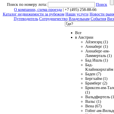
Поиск по номеру лота:
Поиск
О компании, схема проезда
| +7 (495) 258-88-66
Каталог недвижимости за рубежом
Наши услуги
Новости рын
Путеводитель
Сотрудничество
Владельцам
События
Виз
Все
в Австрии
Айзенэрц (1)
Аннаберг (1)
Аннаберг-им-
Ламмерталь (1)
Бад Ишль (1)
Бад-
Клайнкирхгайм 
Баден (7)
Бергхайм (1)
Брамберг (2)
Бриксен-им-Тал
(1)
Вальдфиртель (1
Вальс (1)
Вена (67)
Гойнг-ам-Вильд