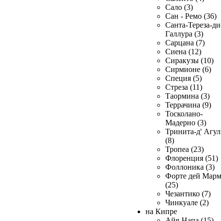
Сало (3)
Сан - Ремо (36)
Санта-Тереза-ди
Галлура (3)
Сарцана (7)
Сиена (12)
Сиракузы (10)
Сирмионе (6)
Специя (5)
Стреза (11)
Таормина (3)
Террачина (9)
Тосколано-
Мадерно (3)
Тринита-д' Агул
(8)
Тропеа (23)
Флоренция (51)
Фоллоника (3)
Форте дей Мар
(25)
Чезантико (7)
Чинкуале (2)
на Кипре
Айя-Напа (15)