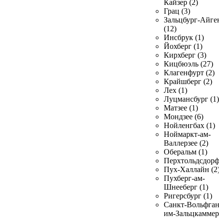
Кайзер (2)
Грац (3)
Зальцбург-Айге
(12)
Инсбрук (1)
Йохберг (1)
Кирхберг (3)
Кицбюэль (27)
Клагенфурт (2)
Крайшберг (2)
Лех (1)
Луцмансбург (1)
Матзее (1)
Мондзее (6)
Нойленгбах (1)
Ноймаркт-ам-
Валлерзее (2)
Оберальм (1)
Перхтольдсдорф
Пух-Халлайн (2
Пухберг-ам-
Шнееберг (1)
Ригерсбург (1)
Санкт-Вольфган
им-Зальцкаммер