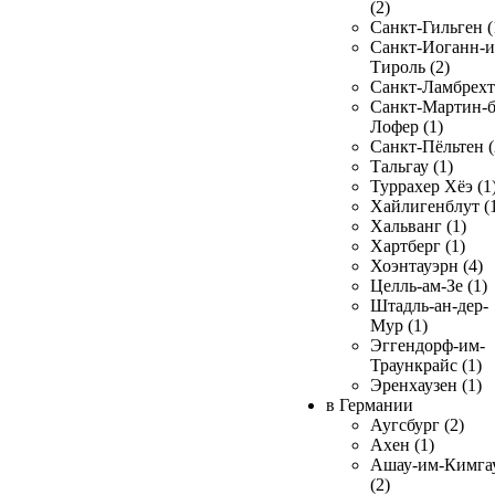
(2)
Санкт-Гильген (
Санкт-Иоганн-и
Тироль (2)
Санкт-Ламбрехт 
Санкт-Мартин-б
Лофер (1)
Санкт-Пёльтен (
Тальгау (1)
Туррахер Хёэ (1
Хайлигенблут (
Хальванг (1)
Хартберг (1)
Хоэнтауэрн (4)
Целль-ам-Зе (1)
Штадль-ан-дер-
Мур (1)
Эггендорф-им-
Траункрайс (1)
Эренхаузен (1)
в Германии
Аугсбург (2)
Ахен (1)
Ашау-им-Кимга
(2)