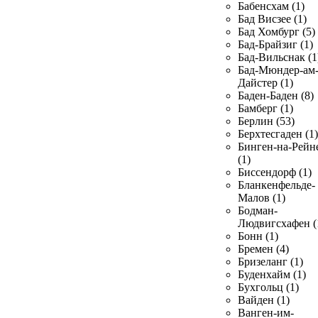
Бабенсхам (1)
Бад Висзее (1)
Бад Хомбург (5)
Бад-Брайзиг (1)
Бад-Вильснак (1
Бад-Мюндер-ам
Дайстер (1)
Баден-Баден (8)
Бамберг (1)
Берлин (53)
Берхтесгаден (1)
Бинген-на-Рейн
(1)
Биссендорф (1)
Бланкенфельде-
Малов (1)
Бодман-
Людвигсхафен (
Бонн (1)
Бремен (4)
Бризеланг (1)
Буденхайм (1)
Бухгольц (1)
Вайден (1)
Ванген-им-