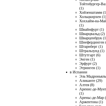
Тойтобургер-Ва
(1)
Хойзенштамм (1
Хольцкирхен (1
Хоххайм-на-Ма
(1)
Швайнфурт (1)
Шварцвальд (2)
Шварценбрук (1
Шнефердинген (
Штарнберг (1)
Штральзунд (1)
Штутгарт (6)
Энген (1)
Эрфурт (2)
Этринген (1)
в Испании
Эль Мадроньяль 
Аликанте (29)
Алтея (8)
Аренис-де-Мун
(1)
Ареньс-де-Мар (
Аржентона (1)