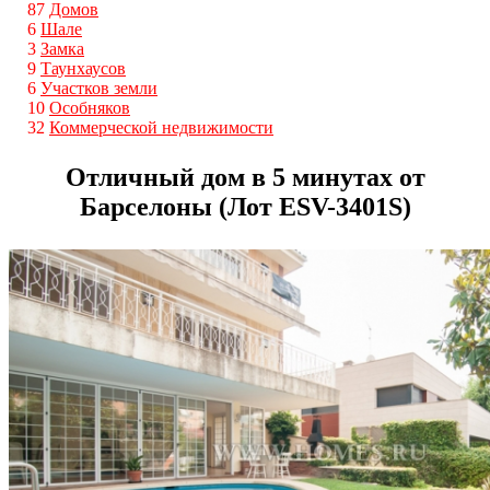
87
Домов
6
Шале
3
Замка
9
Таунхаусов
6
Участков земли
10
Особняков
32
Коммерческой недвижимости
Отличный дом в 5 минутах от
Барселоны (Лот ESV-3401S)