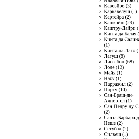
Иданья-а-Нова (
Кавоэйро (3)
Каркавелуш (1)
Картейра (2)
Кашкайш (29)
Каштру-Дайри (
Кинта да Балая (
Кинта да Салин
(1)
Кинта-да-Лаго (
Лагуш (8)
Лиссабон (68)
Лоле (12)
Майя (1)
Набу (1)
Парражил (2)
Порту (10)
Сан-Браш-ди-
Алпортел (1)
Сан-Педру-ду-С
(2)
Санта-Барбара-д
Неше (2)
Сетубал (2)
Силвеш (1)