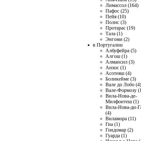
Лимассол (164)
Пафос (25)
Пейя (10)
Полис (3)
Протарас (19)
Тала (1)
Энгоми (2)
в Португалии
Албуфейра (5)
Алгош (1)
Алмансил (3)
Анхос (1)
Асотеяш (4)
Боликейме (3)
Вале до Лобо (4
Вале-Формозу (
Вила-Нова-де-
Милфонтеш (1)
Вила-Нова-ди-Г
(4)
Виламора (11)
Гиа (1)
Гондомар (2)
Гуарда (1)