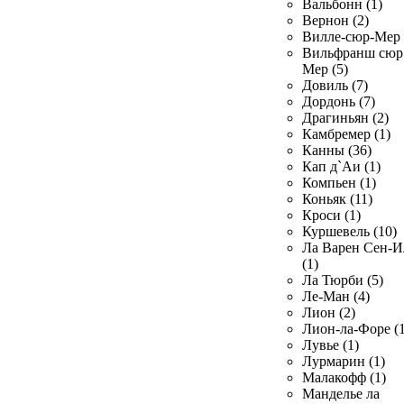
Вальбонн (1)
Вернон (2)
Вилле-сюр-Мер 
Вильфранш сюр
Мер (5)
Довиль (7)
Дордонь (7)
Драгиньян (2)
Камбремер (1)
Канны (36)
Кап д`Аи (1)
Компьен (1)
Коньяк (11)
Кроси (1)
Куршевель (10)
Ла Варен Сен-И
(1)
Ла Тюрби (5)
Ле-Ман (4)
Лион (2)
Лион-ла-Форе (1
Лувье (1)
Лурмарин (1)
Малакофф (1)
Манделье ла