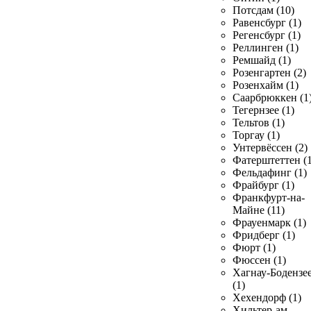
Потсдам (10)
Равенсбург (1)
Регенсбург (1)
Реллинген (1)
Ремшайд (1)
Розенгартен (2)
Розенхайм (1)
Саарбрюккен (1
Тегернзее (1)
Тельтов (1)
Торгау (1)
Унтервёссен (2)
Фатерштеттен (1
Фельдафинг (1)
Фрайбург (1)
Франкфурт-на-
Майне (11)
Фрауенмарк (1)
Фридберг (1)
Фюрт (1)
Фюссен (1)
Хагнау-Бодензе
(1)
Хехендорф (1)
Хильтер-ам-