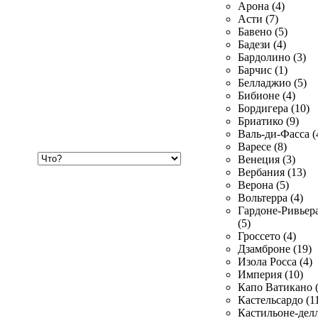
Арона (4)
Асти (7)
Бавено (5)
Бадези (4)
Бардолино (3)
Барчис (1)
Белладжио (5)
Бибионе (4)
Бордигера (10)
Бриатико (9)
Валь-ди-Фасса (
Варесе (8)
Хочу
Венеция (3)
купить
Вербания (13)
Верона (5)
Вольтерра (4)
Гардоне-Ривьер
(5)
Гроссето (4)
Дзамброне (19)
Изола Росса (4)
Империя (10)
Капо Ватикано (
Кастельсардо (1
Кастильоне-делл