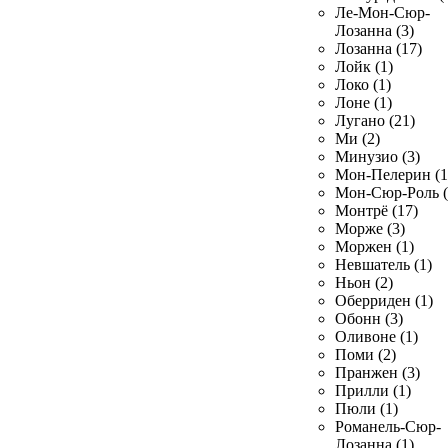
Ле-Мон-Сюр-
Лозанна (3)
Лозанна (17)
Лойк (1)
Локо (1)
Лоне (1)
Лугано (21)
Ми (2)
Минузио (3)
Мон-Пелерин (1
Мон-Сюр-Роль (
Монтрё (17)
Морже (3)
Моржен (1)
Невшатель (1)
Ньон (2)
Оберриден (1)
Обонн (3)
Оливоне (1)
Поми (2)
Пранжен (3)
Прилли (1)
Пюли (1)
Романель-Сюр-
Лозанна (1)