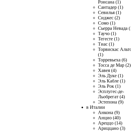
Ронсана (1)
Сантадер (1)
Севилья (1)
Сиджес (2)
Сомо (1)
Сьерра Невада (
Таучо (1)
Тегесте (1)
Тиас (1)
Торвискас Альт
(1)
Торревьеха (6)
Тосса де Мар (2)
Хавея (4)
Эль Дуке (1)
Эль Кабле (1)
Эль Рок (1)
Эсплугес-де-
Льобрегат (4)
Эстепона (9)
в Италии
Анкона (9)
Анцио (40)
Ареццо (14)
Ариццано (3)