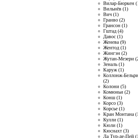
Вилар-Бюркен (
Вильнёв (1)
Вич (1)
Гранво (2)
Грансон (1)
Гштад (4)
Давос (1)
Женева (9)
Жентод (1)
Жингэн (2)
Жутан-Мезери (
Зеналь (1)
Каруж (1)
Коллонж-Бельр
(2)
Колони (5)
Комюньи (2)
Конш (1)
Корсо (3)
Корсье (1)
Кран Монтана (
Кулли (1)
Кюли (1)
Кюснахт (3)
Ла Тур-де-Пей (