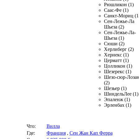
Рюшликон (1)
Саас-Фе (1)
Санкт-Мориц (1
Сен-Лежье-Ла
Шьеза (2)
Сен-Лежье-Ла-
Шьеза (1)
Сюши (2)
Херлиберг (2)
Хернекс (1)
Церматт (1)
Цолликон (1)
Шезерекс (1)
Шезо-сюр-Лоза
(2)
Шезьер (1)
ШиндельЛее (1)
Эпаленж (1)
Эрленбах (1)
Что:
Вилла
Где:
Франция
,
Сен Жан Кап Ферра