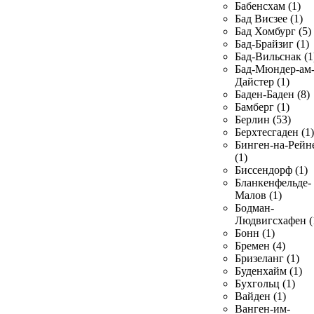
Бабенсхам (1)
Бад Висзее (1)
Бад Хомбург (5)
Бад-Брайзиг (1)
Бад-Вильснак (1
Бад-Мюндер-ам
Дайстер (1)
Баден-Баден (8)
Бамберг (1)
Берлин (53)
Берхтесгаден (1)
Бинген-на-Рейн
(1)
Биссендорф (1)
Бланкенфельде-
Малов (1)
Бодман-
Людвигсхафен (
Бонн (1)
Бремен (4)
Бризеланг (1)
Буденхайм (1)
Бухгольц (1)
Вайден (1)
Ванген-им-