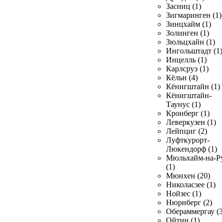
Засниц (1)
Зигмаринген (1)
Зинцхайм (1)
Золинген (1)
Зюльцхайн (1)
Ингольштадт (1
Инцелль (1)
Карлсруэ (1)
Кёльн (4)
Кёнигштайн (1)
Кёнигштайн-
Таунус (1)
Кронберг (1)
Леверкузен (1)
Лейпциг (2)
Луфткурорт-
Люкендорф (1)
Мюльхайм-на-Р
(1)
Мюнхен (20)
Николасзее (1)
Нойзес (1)
Нюрнберг (2)
Обераммергау (3
Ойтин (1)