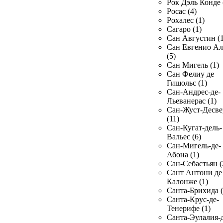
Рок Дэль Конде 
Росас (4)
Рохалес (1)
Сагаро (1)
Сан Августин (1
Сан Евгенио Ал
(5)
Сан Мигель (1)
Сан Фелиу де
Гишольс (1)
Сан-Андрес-де-
Льеванерас (1)
Сан-Жуст-Десве
(11)
Сан-Кугат-дель-
Вальес (6)
Сан-Мигель-де-
Абона (1)
Сан-Себастьян (
Сант Антони де
Калонже (1)
Санта-Брихида (
Санта-Крус-де-
Тенерифе (1)
Санта-Эулалия-д