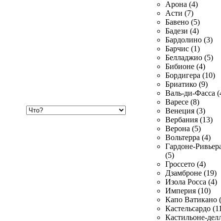
Арона (4)
Асти (7)
Бавено (5)
Бадези (4)
Бардолино (3)
Барчис (1)
Белладжио (5)
Бибионе (4)
Бордигера (10)
Бриатико (9)
Валь-ди-Фасса (
Варесе (8)
Хочу
Венеция (3)
купить
Вербания (13)
Верона (5)
Вольтерра (4)
Гардоне-Ривьер
(5)
Гроссето (4)
Дзамброне (19)
Изола Росса (4)
Империя (10)
Капо Ватикано (
Кастельсардо (1
Кастильоне-делл