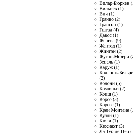
Вилар-Бюркен (
Вильнёв (1)
Вич (1)
Гранво (2)
Грансон (1)
Гштад (4)
Давос (1)
Женева (9)
Жентод (1)
Жингэн (2)
Жутан-Мезери (
Зеналь (1)
Каруж (1)
Коллонж-Бельр
(2)
Колони (5)
Комюньи (2)
Конш (1)
Корсо (3)
Корсье (1)
Кран Монтана (
Кулли (1)
Кюли (1)
Кюснахт (3)
Ла Тур-де-Пей (