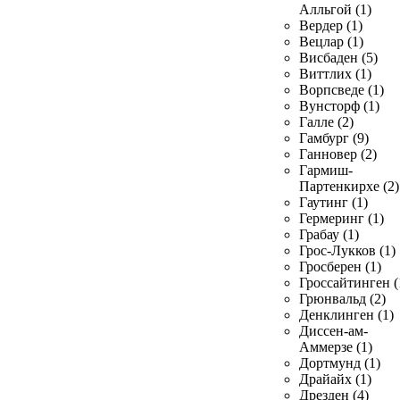
Алльгой (1)
Вердер (1)
Вецлар (1)
Висбаден (5)
Виттлих (1)
Ворпсведе (1)
Вунсторф (1)
Галле (2)
Гамбург (9)
Ганновер (2)
Гармиш-
Партенкирхе (2)
Гаутинг (1)
Гермеринг (1)
Грабау (1)
Грос-Лукков (1)
Гросберен (1)
Гроссайтинген (
Грюнвальд (2)
Денклинген (1)
Диссен-ам-
Аммерзе (1)
Дортмунд (1)
Драйайх (1)
Дрезден (4)