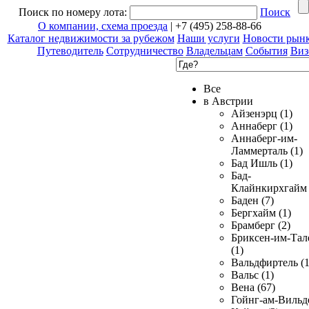
Поиск по номеру лота:
Поиск
О компании, схема проезда
| +7 (495) 258-88-66
Каталог недвижимости за рубежом
Наши услуги
Новости рын
Путеводитель
Сотрудничество
Владельцам
События
Виз
Все
в Австрии
Айзенэрц (1)
Аннаберг (1)
Аннаберг-им-
Ламмерталь (1)
Бад Ишль (1)
Бад-
Клайнкирхгайм 
Баден (7)
Бергхайм (1)
Брамберг (2)
Бриксен-им-Тал
(1)
Вальдфиртель (1
Вальс (1)
Вена (67)
Гойнг-ам-Вильд