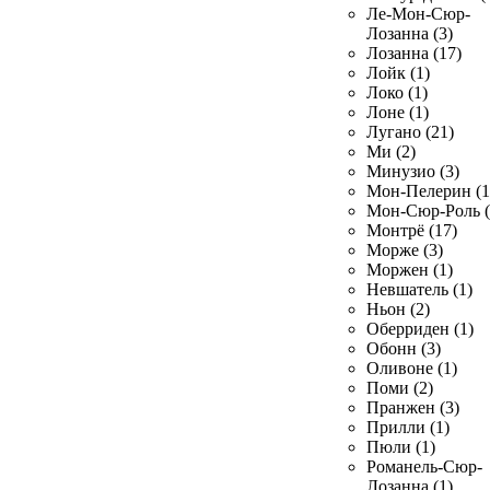
Ле-Мон-Сюр-
Лозанна (3)
Лозанна (17)
Лойк (1)
Локо (1)
Лоне (1)
Лугано (21)
Ми (2)
Минузио (3)
Мон-Пелерин (1
Мон-Сюр-Роль (
Монтрё (17)
Морже (3)
Моржен (1)
Невшатель (1)
Ньон (2)
Оберриден (1)
Обонн (3)
Оливоне (1)
Поми (2)
Пранжен (3)
Прилли (1)
Пюли (1)
Романель-Сюр-
Лозанна (1)