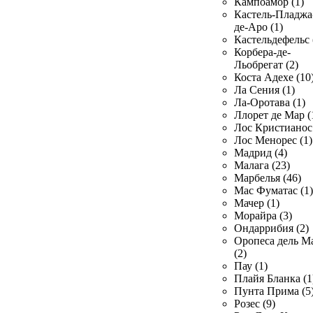
Кампоамор (1)
Кастель-Пладжа
де-Аро (1)
Кастельдефельс 
Корбера-де-
Льобрегат (2)
Коста Адехе (10
Ла Сения (1)
Ла-Оротава (1)
Ллорет де Мар (
Лос Кристианос 
Лос Менорес (1)
Мадрид (4)
Малага (23)
Марбелья (46)
Мас Фуматас (1)
Мачер (1)
Морайра (3)
Ондаррибия (2)
Оропеса дель М
(2)
Пау (1)
Плайя Бланка (1
Пунта Прима (5
Розес (9)