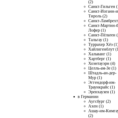
(2)
Санкт-Гильген (
Санкт-Иоганн-и
Тироль (2)
Санкт-Ламбрехт 
Санкт-Мартин-б
Лофер (1)
Санкт-Пёльтен (
Тальгау (1)
Туррахер Хёэ (1
Хайлигенблут (
Хальванг (1)
Хартберг (1)
Хоэнтауэрн (4)
Целль-ам-Зе (1)
Штадль-ан-дер-
Мур (1)
Эггендорф-им-
Траункрайс (1)
Эренхаузен (1)
в Германии
Аугсбург (2)
Ахен (1)
Ашау-им-Кимга
(2)