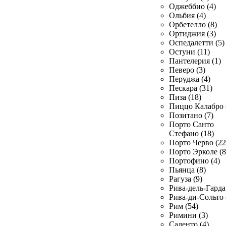
Оджеббио (4)
Ольбия (4)
Орбетелло (8)
Ортиджия (3)
Оспедалетти (5)
Остуни (11)
Пантелерия (1)
Певеро (3)
Перуджа (4)
Пескара (31)
Пиза (18)
Пиццо Калабро 
Позитано (7)
Порто Санто
Стефано (18)
Порто Черво (22
Порто Эрколе (8
Портофино (4)
Пьянца (8)
Рагуза (9)
Рива-дель-Гарда 
Рива-ди-Сольто 
Рим (54)
Римини (3)
Саленто (4)