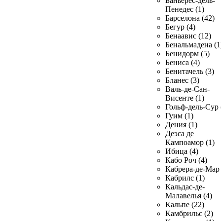
Баньерес-дель-
Пенедес (1)
Барселона (42)
Бегур (4)
Бенаавис (12)
Бенальмадена (1
Бенидорм (5)
Бениса (4)
Бенитачель (3)
Бланес (3)
Валь-де-Сан-
Висенте (1)
Гольф-дель-Сур 
Гуим (1)
Дения (1)
Деэса де
Кампоамор (1)
Ибица (4)
Кабо Роч (4)
Кабрера-де-Мар 
Кабрилс (1)
Кальдас-де-
Малавелья (4)
Кальпе (22)
Камбрильс (2)