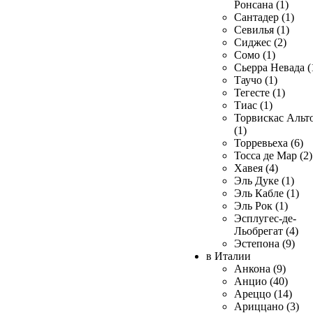
Ронсана (1)
Сантадер (1)
Севилья (1)
Сиджес (2)
Сомо (1)
Сьерра Невада (
Таучо (1)
Тегесте (1)
Тиас (1)
Торвискас Альт
(1)
Торревьеха (6)
Тосса де Мар (2)
Хавея (4)
Эль Дуке (1)
Эль Кабле (1)
Эль Рок (1)
Эсплугес-де-
Льобрегат (4)
Эстепона (9)
в Италии
Анкона (9)
Анцио (40)
Ареццо (14)
Ариццано (3)