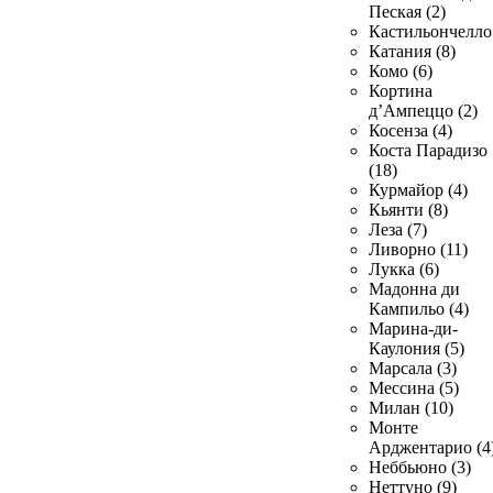
Пеская (2)
Кастильончелло 
Катания (8)
Комо (6)
Кортина
д’Ампеццо (2)
Косенза (4)
Коста Парадизо
(18)
Курмайор (4)
Кьянти (8)
Леза (7)
Ливорно (11)
Лукка (6)
Мадонна ди
Кампильо (4)
Марина-ди-
Каулония (5)
Марсала (3)
Мессина (5)
Милан (10)
Монте
Арджентарио (4
Неббьюно (3)
Неттуно (9)