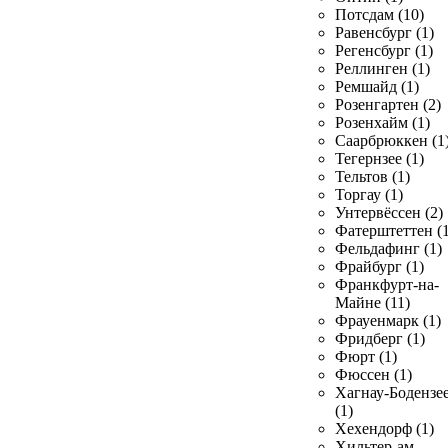
Потсдам (10)
Равенсбург (1)
Регенсбург (1)
Реллинген (1)
Ремшайд (1)
Розенгартен (2)
Розенхайм (1)
Саарбрюккен (1
Тегернзее (1)
Тельтов (1)
Торгау (1)
Унтервёссен (2)
Фатерштеттен (1
Фельдафинг (1)
Фрайбург (1)
Франкфурт-на-
Майне (11)
Фрауенмарк (1)
Фридберг (1)
Фюрт (1)
Фюссен (1)
Хагнау-Бодензе
(1)
Хехендорф (1)
Хильтер-ам-