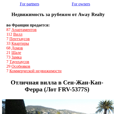
For partners
For owners
Недвижимость за рубежом от Away Realty
во Франции продается:
87
Апартаментов
112
Вилл
7
Пентхаусов
33
Квартиры
68
Домов
21
Шале
73
Замка
7
Таунхаусов
29
Особняков
7
Коммерческой недвижимости
Отличная вилла в Сен-Жан-Кап-
Ферра (Лот FRV-5377S)