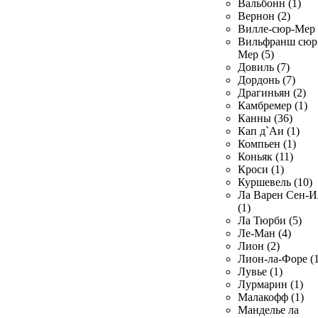
Вальбонн (1)
Вернон (2)
Вилле-сюр-Мер 
Вильфранш сюр
Мер (5)
Довиль (7)
Дордонь (7)
Драгиньян (2)
Камбремер (1)
Канны (36)
Кап д`Аи (1)
Компьен (1)
Коньяк (11)
Кроси (1)
Куршевель (10)
Ла Варен Сен-И
(1)
Ла Тюрби (5)
Ле-Ман (4)
Лион (2)
Лион-ла-Форе (1
Лувье (1)
Лурмарин (1)
Малакофф (1)
Манделье ла