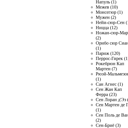
Напуль (1)
Межев (10)
Монсегюр (1)
Мужен (2)
Нейи-сюр-Сен (
Ницца (12)
Ножан-сюр-Ма
(2)
Орибо сюр Сиа
(1)
Париж (120)
Перрос-Гирек (1
Рокебрюн Кап
Мартен (7)
Рюэй-Мальмезо
(1)
Сан Агнес (1)
Сен Жан Кап
Ферра (23)
Сен Лоран д'Эз 
Сен Мартен де 
(1)
Сен Поль де Ва
(2)
Сен-Бриё (3)