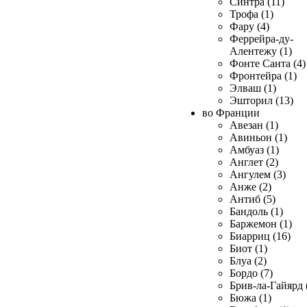
Синтра (11)
Трофа (1)
Фару (4)
Феррейра-ду-
Алентежу (1)
Фонте Санта (4)
Фронтейра (1)
Элваш (1)
Эшторил (13)
во Франции
Авезан (1)
Авиньон (1)
Амбуаз (1)
Англет (2)
Ангулем (3)
Анже (2)
Антиб (5)
Бандоль (1)
Баржемон (1)
Биарриц (16)
Биот (1)
Блуа (2)
Бордо (7)
Брив-ла-Гайярд 
Бюжа (1)