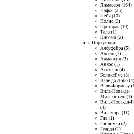
Лимассол (164)
Пафос (25)
Пейя (10)
Полис (3)
Протарас (19)
Тала (1)
Энгоми (2)
в Португалии
Албуфейра (5)
Алгош (1)
Алмансил (3)
Анхос (1)
Асотеяш (4)
Боликейме (3)
Вале до Лобо (4
Вале-Формозу (
Вила-Нова-де-
Милфонтеш (1)
Вила-Нова-ди-Г
(4)
Виламора (11)
Гиа (1)
Гондомар (2)
Гуарда (1)