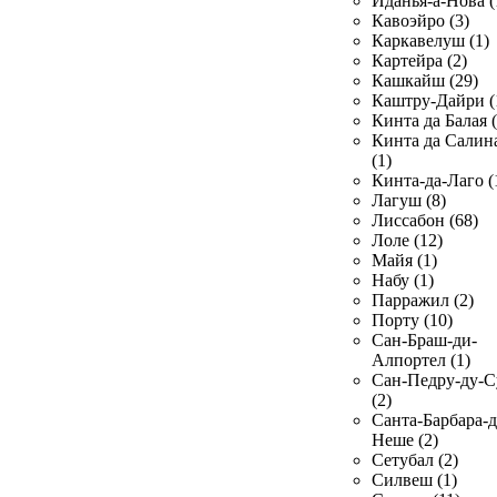
Иданья-а-Нова (
Кавоэйро (3)
Каркавелуш (1)
Картейра (2)
Кашкайш (29)
Каштру-Дайри (
Кинта да Балая (
Кинта да Салин
(1)
Кинта-да-Лаго (
Лагуш (8)
Лиссабон (68)
Лоле (12)
Майя (1)
Набу (1)
Парражил (2)
Порту (10)
Сан-Браш-ди-
Алпортел (1)
Сан-Педру-ду-С
(2)
Санта-Барбара-д
Неше (2)
Сетубал (2)
Силвеш (1)