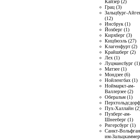
Кайзер (2)
Грац (3)
Зальцбург-Айге
(12)
Инсбрук (1)
Йохберг (1)
Кирхберг (3)
Кицбюэль (27)
Клагенфурт (2)
Крайшберг (2)
Лех (1)
Луцмансбург (1)
Матзее (1)
Мондзее (6)
Нойленгбах (1)
Ноймаркт-ам-
Валлерзее (2)
Оберальм (1)
Перхтольдсдорф
Пух-Халлайн (2
Пухберг-ам-
Шнееберг (1)
Ригерсбург (1)
Санкт-Вольфган
им-Зальцкаммер