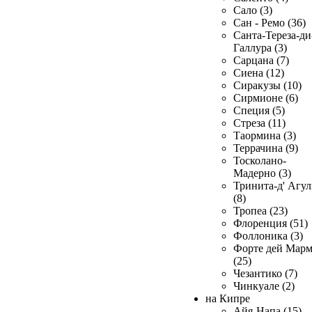
Сало (3)
Сан - Ремо (36)
Санта-Тереза-ди
Галлура (3)
Сарцана (7)
Сиена (12)
Сиракузы (10)
Сирмионе (6)
Специя (5)
Стреза (11)
Таормина (3)
Террачина (9)
Тосколано-
Мадерно (3)
Тринита-д' Агул
(8)
Тропеа (23)
Флоренция (51)
Фоллоника (3)
Форте дей Мар
(25)
Чезантико (7)
Чинкуале (2)
на Кипре
Айя-Напа (15)