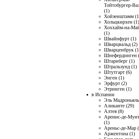
Тойтобургер-Ва
(1)
Хойзенштамм (1
Хольцкирхен (1
Хоххайм-на-Ма
(1)
Швайнфурт (1)
Шварцвальд (2)
Шварценбрук (1
Шнефердинген (
Штарнберг (1)
Штральзунд (1)
Штутгарт (6)
Энген (1)
Эрфурт (2)
Этринген (1)
в Испании
Эль Мадроньяль 
Аликанте (29)
Алтея (8)
Аренис-де-Мун
(1)
Ареньс-де-Мар (
Аржентона (1)