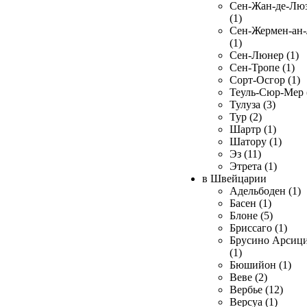
Сен-Жан-де-Лю
(1)
Сен-Жермен-ан
(1)
Сен-Люнер (1)
Сен-Тропе (1)
Сорт-Осгор (1)
Теуль-Сюр-Мер 
Тулуза (3)
Тур (2)
Шартр (1)
Шатору (1)
Эз (11)
Этрета (1)
в Швейцарии
Адельбоден (1)
Басен (1)
Блоне (5)
Бриссаго (1)
Брусино Арсиц
(1)
Бюшийон (1)
Веве (2)
Вербье (12)
Версуа (1)