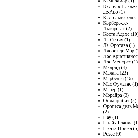
Кампоамор (1)
Кастель-Пладжа
де-Аро (1)
Кастельдефельс 
Корбера-де-
Льобрегат (2)
Коста Адехе (10
Ла Сения (1)
Ла-Оротава (1)
Ллорет де Мар (
Лос Кристианос 
Лос Менорес (1)
Мадрид (4)
Малага (23)
Марбелья (46)
Мас Фуматас (1)
Мачер (1)
Морайра (3)
Ондаррибия (2)
Оропеса дель М
(2)
Пау (1)
Плайя Бланка (1
Пунта Прима (5
Розес (9)