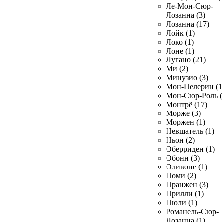
Ле-Мон-Сюр-
Лозанна (3)
Лозанна (17)
Лойк (1)
Локо (1)
Лоне (1)
Лугано (21)
Ми (2)
Минузио (3)
Мон-Пелерин (1
Мон-Сюр-Роль (
Монтрё (17)
Морже (3)
Моржен (1)
Невшатель (1)
Ньон (2)
Оберриден (1)
Обонн (3)
Оливоне (1)
Поми (2)
Пранжен (3)
Прилли (1)
Пюли (1)
Романель-Сюр-
Лозанна (1)