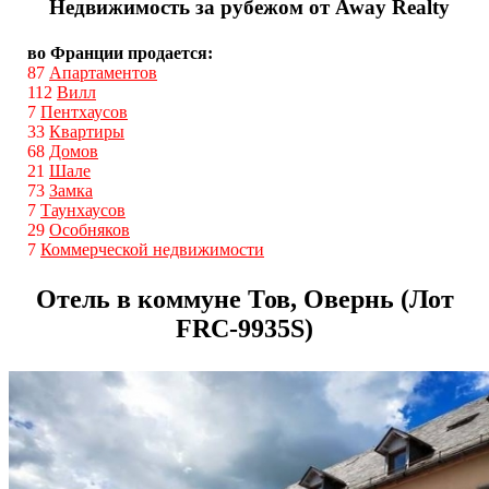
Недвижимость за рубежом от Away Realty
во Франции продается:
87
Апартаментов
112
Вилл
7
Пентхаусов
33
Квартиры
68
Домов
21
Шале
73
Замка
7
Таунхаусов
29
Особняков
7
Коммерческой недвижимости
Отель в коммуне Тов, Овернь (Лот
FRС-9935S)