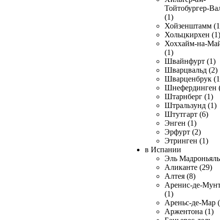
Тойтобургер-Ва
(1)
Хойзенштамм (1
Хольцкирхен (1
Хоххайм-на-Ма
(1)
Швайнфурт (1)
Шварцвальд (2)
Шварценбрук (1
Шнефердинген (
Штарнберг (1)
Штральзунд (1)
Штутгарт (6)
Энген (1)
Эрфурт (2)
Этринген (1)
в Испании
Эль Мадроньяль 
Аликанте (29)
Алтея (8)
Аренис-де-Мун
(1)
Ареньс-де-Мар (
Аржентона (1)