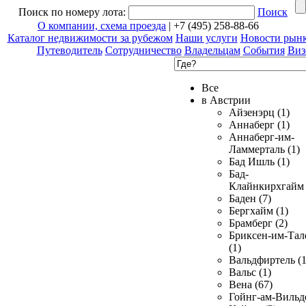
Поиск по номеру лота:
Поиск
О компании, схема проезда
| +7 (495) 258-88-66
Каталог недвижимости за рубежом
Наши услуги
Новости рын
Путеводитель
Сотрудничество
Владельцам
События
Виз
Все
в Австрии
Айзенэрц (1)
Аннаберг (1)
Аннаберг-им-
Ламмерталь (1)
Бад Ишль (1)
Бад-
Клайнкирхгайм 
Баден (7)
Бергхайм (1)
Брамберг (2)
Бриксен-им-Тал
(1)
Вальдфиртель (1
Вальс (1)
Вена (67)
Гойнг-ам-Вильд