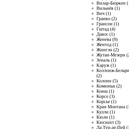
Вилар-Бюркен (
Вильнёв (1)
Вич (1)
Гранво (2)
Грансон (1)
Гштад (4)
Давос (1)
Женева (9)
Жентод (1)
Жингэн (2)
Жутан-Мезери (
Зеналь (1)
Каруж (1)
Коллонж-Бельр
(2)
Колони (5)
Комюньи (2)
Конш (1)
Корсо (3)
Корсье (1)
Кран Монтана (
Кулли (1)
Кюли (1)
Кюснахт (3)
Ла Тур-де-Пей (