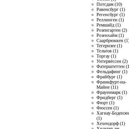
Потсдам (10)
Равенсбург (1)
Регенсбург (1)
Реллинген (1)
Ремшайд (1)
Розенгартен (2)
Розенхайм (1)
Саарбрюккен (1
Тегернзее (1)
Тельтов (1)
Торгау (1)
Унтервёссен (2)
Фатерштеттен (1
Фельдафинг (1)
Фрайбург (1)
Франкфурт-на-
Майне (11)
Фрауенмарк (1)
Фридберг (1)
Фюрт (1)
Фюссен (1)
Хагнау-Бодензе
(1)
Хехендорф (1)
Хильтер-ам-