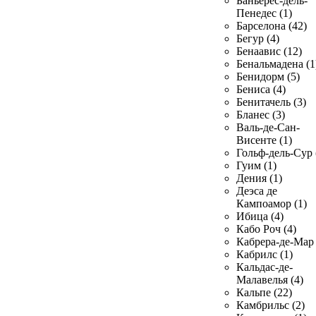
Баньерес-дель-
Пенедес (1)
Барселона (42)
Бегур (4)
Бенаавис (12)
Бенальмадена (1
Бенидорм (5)
Бениса (4)
Бенитачель (3)
Бланес (3)
Валь-де-Сан-
Висенте (1)
Гольф-дель-Сур 
Гуим (1)
Дения (1)
Деэса де
Кампоамор (1)
Ибица (4)
Кабо Роч (4)
Кабрера-де-Мар 
Кабрилс (1)
Кальдас-де-
Малавелья (4)
Кальпе (22)
Камбрильс (2)