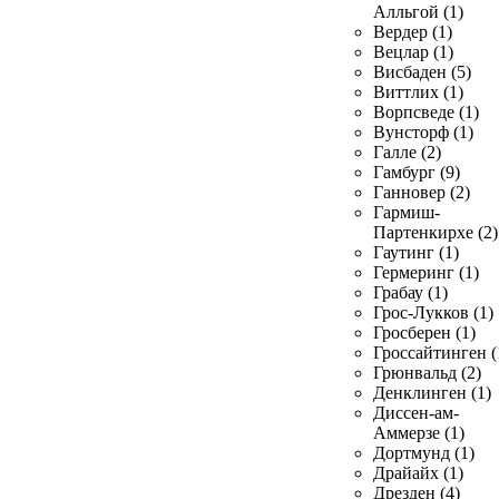
Алльгой (1)
Вердер (1)
Вецлар (1)
Висбаден (5)
Виттлих (1)
Ворпсведе (1)
Вунсторф (1)
Галле (2)
Гамбург (9)
Ганновер (2)
Гармиш-
Партенкирхе (2)
Гаутинг (1)
Гермеринг (1)
Грабау (1)
Грос-Лукков (1)
Гросберен (1)
Гроссайтинген (
Грюнвальд (2)
Денклинген (1)
Диссен-ам-
Аммерзе (1)
Дортмунд (1)
Драйайх (1)
Дрезден (4)