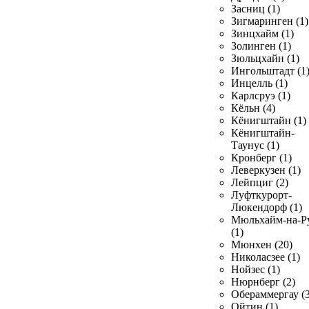
Засниц (1)
Зигмаринген (1)
Зинцхайм (1)
Золинген (1)
Зюльцхайн (1)
Ингольштадт (1
Инцелль (1)
Карлсруэ (1)
Кёльн (4)
Кёнигштайн (1)
Кёнигштайн-
Таунус (1)
Кронберг (1)
Леверкузен (1)
Лейпциг (2)
Луфткурорт-
Люкендорф (1)
Мюльхайм-на-Р
(1)
Мюнхен (20)
Николасзее (1)
Нойзес (1)
Нюрнберг (2)
Обераммергау (3
Ойтин (1)