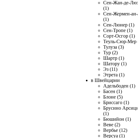
Сен-Жан-де-Лю
(1)
Сен-Жермен-ан
(1)
Сен-Люнер (1)
Сен-Тропе (1)
Сорт-Осгор (1)
Теуль-Сюр-Мер 
Тулуза (3)
Тур (2)
Шартр (1)
Шатору (1)
Эз (11)
Этрета (1)
в Швейцарии
Адельбоден (1)
Басен (1)
Блоне (5)
Бриссаго (1)
Брусино Арсиц
(1)
Бюшийон (1)
Веве (2)
Вербье (12)
Версуа (1)