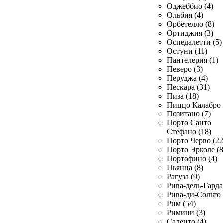
Оджеббио (4)
Ольбия (4)
Орбетелло (8)
Ортиджия (3)
Оспедалетти (5)
Остуни (11)
Пантелерия (1)
Певеро (3)
Перуджа (4)
Пескара (31)
Пиза (18)
Пиццо Калабро 
Позитано (7)
Порто Санто
Стефано (18)
Порто Черво (22
Порто Эрколе (8
Портофино (4)
Пьянца (8)
Рагуза (9)
Рива-дель-Гарда 
Рива-ди-Сольто 
Рим (54)
Римини (3)
Саленто (4)