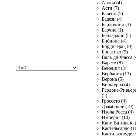
Арона (4)
Асти (7)
Бавено (5)
Бадези (4)
Бардолино (3)
Барчис (1)
Белладжио (5)
Бибионе (4)
Бордигера (10)
Бриатико (9)
Валь-ди-Фасса (
Варесе (8)
Хочу
Венеция (3)
купить
Вербания (13)
Верона (5)
Вольтерра (4)
Гардоне-Ривьер
(5)
Гроссето (4)
Дзамброне (19)
Изола Росса (4)
Империя (10)
Капо Ватикано (
Кастельсардо (1
Кастильоне-делл