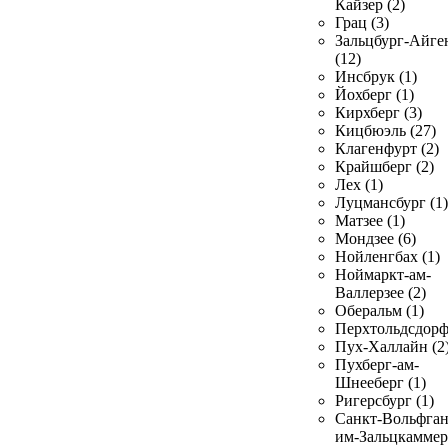
Кайзер (2)
Грац (3)
Зальцбург-Айге
(12)
Инсбрук (1)
Йохберг (1)
Кирхберг (3)
Кицбюэль (27)
Клагенфурт (2)
Крайшберг (2)
Лех (1)
Луцмансбург (1)
Матзее (1)
Мондзее (6)
Нойленгбах (1)
Ноймаркт-ам-
Валлерзее (2)
Оберальм (1)
Перхтольдсдорф
Пух-Халлайн (2
Пухберг-ам-
Шнееберг (1)
Ригерсбург (1)
Санкт-Вольфган
им-Зальцкаммер