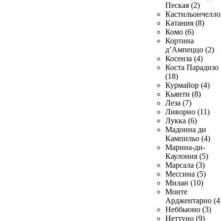
Пеская (2)
Кастильончелло 
Катания (8)
Комо (6)
Кортина
д’Ампеццо (2)
Косенза (4)
Коста Парадизо
(18)
Курмайор (4)
Кьянти (8)
Леза (7)
Ливорно (11)
Лукка (6)
Мадонна ди
Кампильо (4)
Марина-ди-
Каулония (5)
Марсала (3)
Мессина (5)
Милан (10)
Монте
Арджентарио (4
Неббьюно (3)
Неттуно (9)