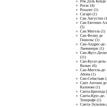
Рок Дэль Конде 
Росас (4)
Рохалес (1)
Сагаро (1)
Сан Августин (1
Сан Евгенио Ал
(5)
Сан Мигель (1)
Сан Фелиу де
Гишольс (1)
Сан-Андрес-де-
Льеванерас (1)
Сан-Жуст-Десве
(11)
Сан-Кугат-дель-
Вальес (6)
Сан-Мигель-де-
Абона (1)
Сан-Себастьян (
Сант Антони де
Калонже (1)
Санта-Брихида (
Санта-Крус-де-
Тенерифе (1)
Санта-Эулалия-д