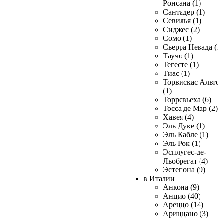
Ронсана (1)
Сантадер (1)
Севилья (1)
Сиджес (2)
Сомо (1)
Сьерра Невада (
Таучо (1)
Тегесте (1)
Тиас (1)
Торвискас Альт
(1)
Торревьеха (6)
Тосса де Мар (2)
Хавея (4)
Эль Дуке (1)
Эль Кабле (1)
Эль Рок (1)
Эсплугес-де-
Льобрегат (4)
Эстепона (9)
в Италии
Анкона (9)
Анцио (40)
Ареццо (14)
Ариццано (3)