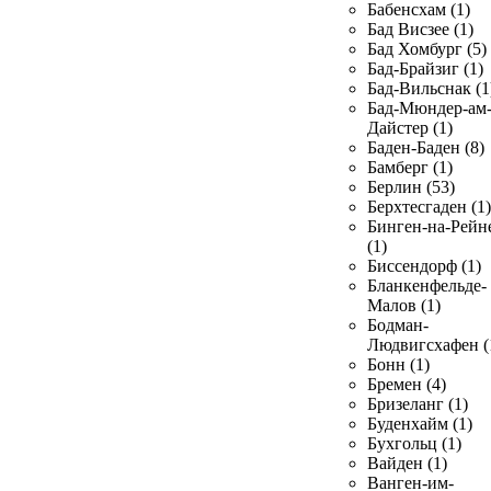
Бабенсхам (1)
Бад Висзее (1)
Бад Хомбург (5)
Бад-Брайзиг (1)
Бад-Вильснак (1
Бад-Мюндер-ам
Дайстер (1)
Баден-Баден (8)
Бамберг (1)
Берлин (53)
Берхтесгаден (1)
Бинген-на-Рейн
(1)
Биссендорф (1)
Бланкенфельде-
Малов (1)
Бодман-
Людвигсхафен (
Бонн (1)
Бремен (4)
Бризеланг (1)
Буденхайм (1)
Бухгольц (1)
Вайден (1)
Ванген-им-