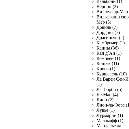
Вальбонн (1)
Вернон (2)
Вилле-сюр-Мер 
Вильфранш сюр
Мер (5)
Довиль (7)
Дордонь (7)
Драгиньян (2)
Камбремер (1)
Канны (36)
Кап д`Аи (1)
Компьен (1)
Коньяк (11)
Кроси (1)
Куршевель (10)
Ла Варен Сен-И
(1)
Ла Тюрби (5)
Ле-Ман (4)
Лион (2)
Лион-ла-Форе (1
Лувье (1)
Лурмарин (1)
Малакофф (1)
Манделье ла