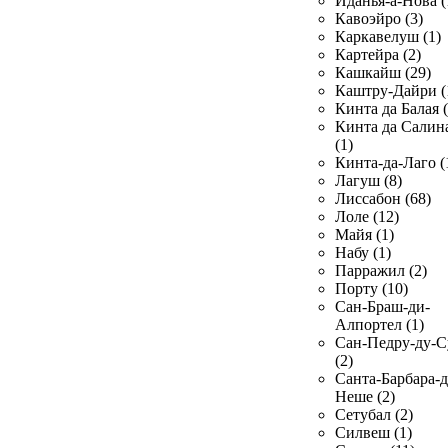
Иданья-а-Нова (
Кавоэйро (3)
Каркавелуш (1)
Картейра (2)
Кашкайш (29)
Каштру-Дайри (
Кинта да Балая (
Кинта да Салин
(1)
Кинта-да-Лаго (
Лагуш (8)
Лиссабон (68)
Лоле (12)
Майя (1)
Набу (1)
Парражил (2)
Порту (10)
Сан-Браш-ди-
Алпортел (1)
Сан-Педру-ду-С
(2)
Санта-Барбара-д
Неше (2)
Сетубал (2)
Силвеш (1)