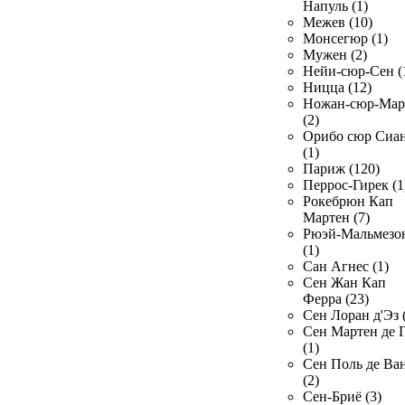
Напуль (1)
Межев (10)
Монсегюр (1)
Мужен (2)
Нейи-сюр-Сен (
Ницца (12)
Ножан-сюр-Ма
(2)
Орибо сюр Сиа
(1)
Париж (120)
Перрос-Гирек (1
Рокебрюн Кап
Мартен (7)
Рюэй-Мальмезо
(1)
Сан Агнес (1)
Сен Жан Кап
Ферра (23)
Сен Лоран д'Эз 
Сен Мартен де 
(1)
Сен Поль де Ва
(2)
Сен-Бриё (3)