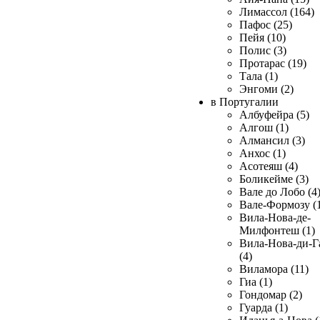
Лимассол (164)
Пафос (25)
Пейя (10)
Полис (3)
Протарас (19)
Тала (1)
Энгоми (2)
в Португалии
Албуфейра (5)
Алгош (1)
Алмансил (3)
Анхос (1)
Асотеяш (4)
Боликейме (3)
Вале до Лобо (4
Вале-Формозу (
Вила-Нова-де-
Милфонтеш (1)
Вила-Нова-ди-Г
(4)
Виламора (11)
Гиа (1)
Гондомар (2)
Гуарда (1)