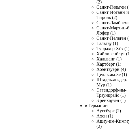
(2)
Санкт-Гильген (
Санкт-Иоганн-и
Тироль (2)
Санкт-Ламбрехт 
Санкт-Мартин-б
Лофер (1)
Санкт-Пёльтен (
Тальгау (1)
Туррахер Хёэ (1
Хайлигенблут (
Хальванг (1)
Хартберг (1)
Хоэнтауэрн (4)
Целль-ам-Зе (1)
Штадль-ан-дер-
Мур (1)
Эггендорф-им-
Траункрайс (1)
Эренхаузен (1)
в Германии
Аугсбург (2)
Ахен (1)
Ашау-им-Кимга
(2)