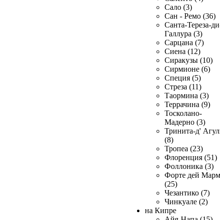
Сало (3)
Сан - Ремо (36)
Санта-Тереза-ди
Галлура (3)
Сарцана (7)
Сиена (12)
Сиракузы (10)
Сирмионе (6)
Специя (5)
Стреза (11)
Таормина (3)
Террачина (9)
Тосколано-
Мадерно (3)
Тринита-д' Агул
(8)
Тропеа (23)
Флоренция (51)
Фоллоника (3)
Форте дей Мар
(25)
Чезантико (7)
Чинкуале (2)
на Кипре
Айя-Напа (15)