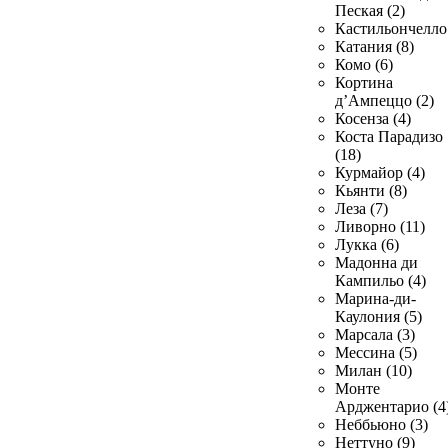
Пеская (2)
Кастильончелло 
Катания (8)
Комо (6)
Кортина
д’Ампеццо (2)
Косенза (4)
Коста Парадизо
(18)
Курмайор (4)
Кьянти (8)
Леза (7)
Ливорно (11)
Лукка (6)
Мадонна ди
Кампильо (4)
Марина-ди-
Каулония (5)
Марсала (3)
Мессина (5)
Милан (10)
Монте
Арджентарио (4
Неббьюно (3)
Неттуно (9)