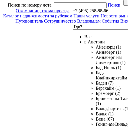
Поиск по номеру лота:
Поиск
О компании, схема проезда
| +7 (495) 258-88-66
Каталог недвижимости за рубежом
Наши услуги
Новости рын
Путеводитель
Сотрудничество
Владельцам
События
Виз
Все
в Австрии
Айзенэрц (1)
Аннаберг (1)
Аннаберг-им-
Ламмерталь (1)
Бад Ишль (1)
Бад-
Клайнкирхгайм 
Баден (7)
Бергхайм (1)
Брамберг (2)
Бриксен-им-Тал
(1)
Вальдфиртель (1
Вальс (1)
Вена (67)
Гойнг-ам-Вильд