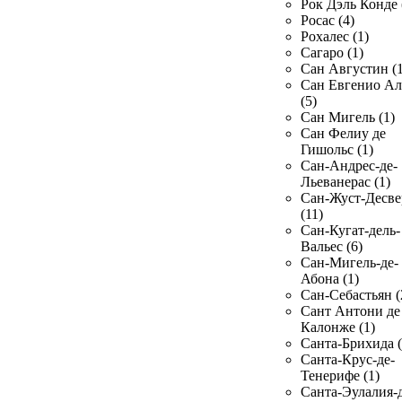
Рок Дэль Конде 
Росас (4)
Рохалес (1)
Сагаро (1)
Сан Августин (1
Сан Евгенио Ал
(5)
Сан Мигель (1)
Сан Фелиу де
Гишольс (1)
Сан-Андрес-де-
Льеванерас (1)
Сан-Жуст-Десве
(11)
Сан-Кугат-дель-
Вальес (6)
Сан-Мигель-де-
Абона (1)
Сан-Себастьян (
Сант Антони де
Калонже (1)
Санта-Брихида (
Санта-Крус-де-
Тенерифе (1)
Санта-Эулалия-д