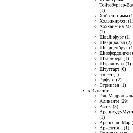
Тойтобургер-Ва
(1)
Хойзенштамм (1
Хольцкирхен (1
Хоххайм-на-Ма
(1)
Швайнфурт (1)
Шварцвальд (2)
Шварценбрук (1
Шнефердинген (
Штарнберг (1)
Штральзунд (1)
Штутгарт (6)
Энген (1)
Эрфурт (2)
Этринген (1)
в Испании
Эль Мадроньяль 
Аликанте (29)
Алтея (8)
Аренис-де-Мун
(1)
Ареньс-де-Мар (
Аржентона (1)