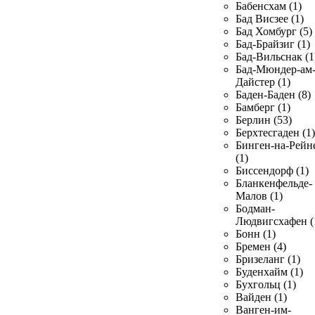
Бабенсхам (1)
Бад Висзее (1)
Бад Хомбург (5)
Бад-Брайзиг (1)
Бад-Вильснак (1
Бад-Мюндер-ам
Дайстер (1)
Баден-Баден (8)
Бамберг (1)
Берлин (53)
Берхтесгаден (1)
Бинген-на-Рейн
(1)
Биссендорф (1)
Бланкенфельде-
Малов (1)
Бодман-
Людвигсхафен (
Бонн (1)
Бремен (4)
Бризеланг (1)
Буденхайм (1)
Бухгольц (1)
Вайден (1)
Ванген-им-