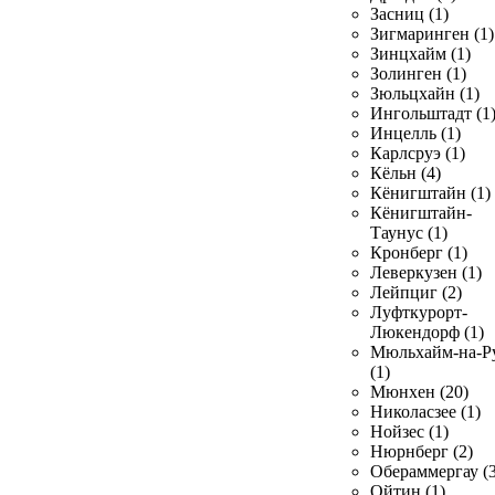
Засниц (1)
Зигмаринген (1)
Зинцхайм (1)
Золинген (1)
Зюльцхайн (1)
Ингольштадт (1
Инцелль (1)
Карлсруэ (1)
Кёльн (4)
Кёнигштайн (1)
Кёнигштайн-
Таунус (1)
Кронберг (1)
Леверкузен (1)
Лейпциг (2)
Луфткурорт-
Люкендорф (1)
Мюльхайм-на-Р
(1)
Мюнхен (20)
Николасзее (1)
Нойзес (1)
Нюрнберг (2)
Обераммергау (3
Ойтин (1)