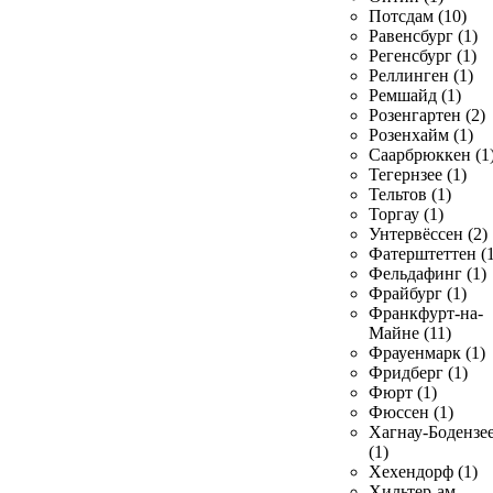
Потсдам (10)
Равенсбург (1)
Регенсбург (1)
Реллинген (1)
Ремшайд (1)
Розенгартен (2)
Розенхайм (1)
Саарбрюккен (1
Тегернзее (1)
Тельтов (1)
Торгау (1)
Унтервёссен (2)
Фатерштеттен (1
Фельдафинг (1)
Фрайбург (1)
Франкфурт-на-
Майне (11)
Фрауенмарк (1)
Фридберг (1)
Фюрт (1)
Фюссен (1)
Хагнау-Бодензе
(1)
Хехендорф (1)
Хильтер-ам-