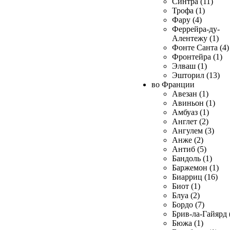
Синтра (11)
Трофа (1)
Фару (4)
Феррейра-ду-
Алентежу (1)
Фонте Санта (4)
Фронтейра (1)
Элваш (1)
Эшторил (13)
во Франции
Авезан (1)
Авиньон (1)
Амбуаз (1)
Англет (2)
Ангулем (3)
Анже (2)
Антиб (5)
Бандоль (1)
Баржемон (1)
Биарриц (16)
Биот (1)
Блуа (2)
Бордо (7)
Брив-ла-Гайярд 
Бюжа (1)