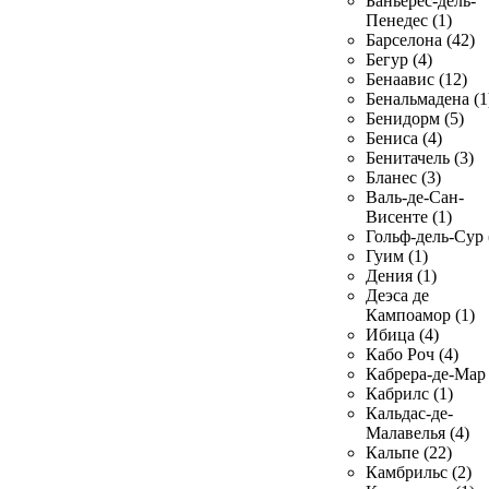
Баньерес-дель-
Пенедес (1)
Барселона (42)
Бегур (4)
Бенаавис (12)
Бенальмадена (1
Бенидорм (5)
Бениса (4)
Бенитачель (3)
Бланес (3)
Валь-де-Сан-
Висенте (1)
Гольф-дель-Сур 
Гуим (1)
Дения (1)
Деэса де
Кампоамор (1)
Ибица (4)
Кабо Роч (4)
Кабрера-де-Мар 
Кабрилс (1)
Кальдас-де-
Малавелья (4)
Кальпе (22)
Камбрильс (2)