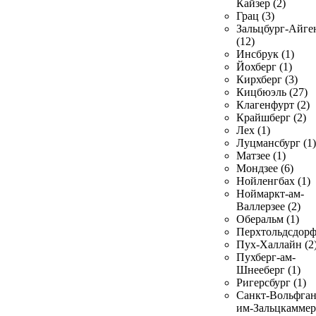
Кайзер (2)
Грац (3)
Зальцбург-Айге
(12)
Инсбрук (1)
Йохберг (1)
Кирхберг (3)
Кицбюэль (27)
Клагенфурт (2)
Крайшберг (2)
Лех (1)
Луцмансбург (1)
Матзее (1)
Мондзее (6)
Нойленгбах (1)
Ноймаркт-ам-
Валлерзее (2)
Оберальм (1)
Перхтольдсдорф
Пух-Халлайн (2
Пухберг-ам-
Шнееберг (1)
Ригерсбург (1)
Санкт-Вольфган
им-Зальцкаммер