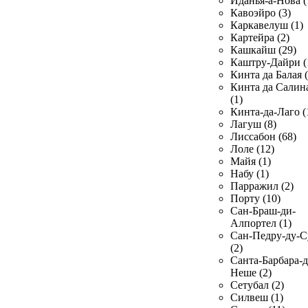
Иданья-а-Нова (
Кавоэйро (3)
Каркавелуш (1)
Картейра (2)
Кашкайш (29)
Каштру-Дайри (
Кинта да Балая (
Кинта да Салин
(1)
Кинта-да-Лаго (
Лагуш (8)
Лиссабон (68)
Лоле (12)
Майя (1)
Набу (1)
Парражил (2)
Порту (10)
Сан-Браш-ди-
Алпортел (1)
Сан-Педру-ду-С
(2)
Санта-Барбара-д
Неше (2)
Сетубал (2)
Силвеш (1)