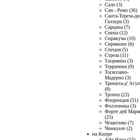
Сало (3)
Сан - Ремо (36)
Санта-Тереза-ди
Галлура (3)
Сарцана (7)
Сиена (12)
Сиракузы (10)
Сирмионе (6)
Специя (5)
Стреза (11)
Таормина (3)
Террачина (9)
Тосколано-
Мадерно (3)
Тринита-д' Агул
(8)
Тропеа (23)
Флоренция (51)
Фоллоника (3)
Форте дей Мар
(25)
Чезантико (7)
Чинкуале (2)
на Кипре
Айя-Напа (15)