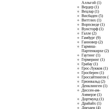
Алльгой (1)
Вердер (1)
Вецлар (1)
Висбаден (5)
Виттлих (1)
Ворпсведе (1)
Вунсторф (1)
Галле (2)
Гамбург (9)
Ганновер (2)
Гармиш-
Партенкирхе (2)
Гаутинг (1)
Гермеринг (1)
Грабау (1)
Грос-Лукков (1)
Гросберен (1)
Гроссайтинген (
Грюнвальд (2)
Денклинген (1)
Диссен-ам-
Аммерзе (1)
Дортмунд (1)
Драйайх (1)
Дрезден (4)