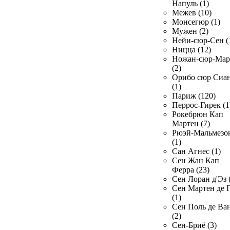
Напуль (1)
Межев (10)
Монсегюр (1)
Мужен (2)
Нейи-сюр-Сен (
Ницца (12)
Ножан-сюр-Ма
(2)
Орибо сюр Сиа
(1)
Париж (120)
Перрос-Гирек (1
Рокебрюн Кап
Мартен (7)
Рюэй-Мальмезо
(1)
Сан Агнес (1)
Сен Жан Кап
Ферра (23)
Сен Лоран д'Эз 
Сен Мартен де 
(1)
Сен Поль де Ва
(2)
Сен-Бриё (3)