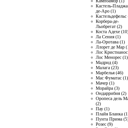
Кампоамор (1)
Кастель-Пладжа
де-Аро (1)
Кастельдефельс 
Корбера-де-
Льобрегат (2)
Коста Адехе (10
Ла Сения (1)
Ла-Оротава (1)
Ллорет де Мар (
Лос Кристианос 
Лос Менорес (1)
Мадрид (4)
Малага (23)
Марбелья (46)
Мас Фуматас (1)
Мачер (1)
Морайра (3)
Ондаррибия (2)
Оропеса дель М
(2)
Пау (1)
Плайя Бланка (1
Пунта Прима (5
Розес (9)