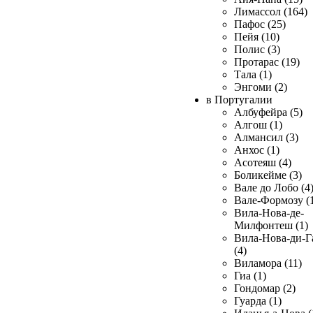
Лимассол (164)
Пафос (25)
Пейя (10)
Полис (3)
Протарас (19)
Тала (1)
Энгоми (2)
в Португалии
Албуфейра (5)
Алгош (1)
Алмансил (3)
Анхос (1)
Асотеяш (4)
Боликейме (3)
Вале до Лобо (4
Вале-Формозу (
Вила-Нова-де-
Милфонтеш (1)
Вила-Нова-ди-Г
(4)
Виламора (11)
Гиа (1)
Гондомар (2)
Гуарда (1)