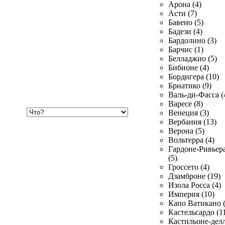
Арона (4)
Асти (7)
Бавено (5)
Бадези (4)
Бардолино (3)
Барчис (1)
Белладжио (5)
Бибионе (4)
Бордигера (10)
Бриатико (9)
Валь-ди-Фасса (
Варесе (8)
Хочу
Венеция (3)
купить
Вербания (13)
Верона (5)
Вольтерра (4)
Гардоне-Ривьер
(5)
Гроссето (4)
Дзамброне (19)
Изола Росса (4)
Империя (10)
Капо Ватикано (
Кастельсардо (1
Кастильоне-делл