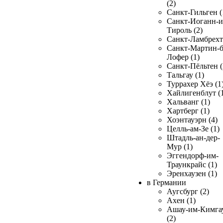
(2)
Санкт-Гильген (
Санкт-Иоганн-и
Тироль (2)
Санкт-Ламбрехт 
Санкт-Мартин-б
Лофер (1)
Санкт-Пёльтен (
Тальгау (1)
Туррахер Хёэ (1
Хайлигенблут (
Хальванг (1)
Хартберг (1)
Хоэнтауэрн (4)
Целль-ам-Зе (1)
Штадль-ан-дер-
Мур (1)
Эггендорф-им-
Траункрайс (1)
Эренхаузен (1)
в Германии
Аугсбург (2)
Ахен (1)
Ашау-им-Кимга
(2)