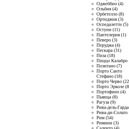
Оджеббио (4)
Ольбия (4)
Орбетелло (8)
Ортиджия (3)
Оспедалетти (5)
Остуни (11)
Пантелерия (1)
Певеро (3)
Перуджа (4)
Пескара (31)
Пиза (18)
Пиццо Калабро 
Позитано (7)
Порто Санто
Стефано (18)
Порто Черво (22
Порто Эрколе (8
Портофино (4)
Пьянца (8)
Рагуза (9)
Рива-дель-Гарда 
Рива-ди-Сольто 
Рим (54)
Римини (3)
Саленто (4)