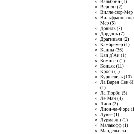
Вальбонн (1)
Вернон (2)
Вилле-сюр-Мер 
Вильфранш сюр
Мер (5)
Довиль (7)
Дордонь (7)
Драгиньян (2)
Камбремер (1)
Канны (36)
Кап д`Аи (1)
Компьен (1)
Коньяк (11)
Кроси (1)
Куршевель (10)
Ла Варен Сен-И
(1)
Ла Тюрби (5)
Ле-Ман (4)
Лион (2)
Лион-ла-Форе (1
Лувье (1)
Лурмарин (1)
Малакофф (1)
Манделье ла