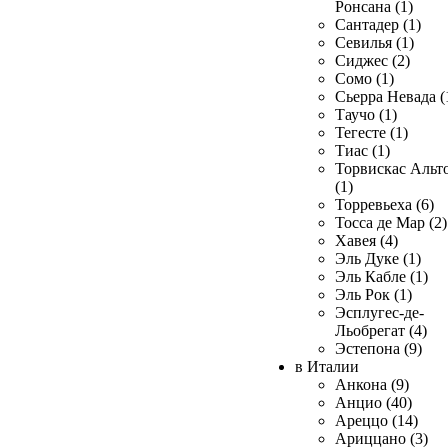
Ронсана (1)
Сантадер (1)
Севилья (1)
Сиджес (2)
Сомо (1)
Сьерра Невада (
Таучо (1)
Тегесте (1)
Тиас (1)
Торвискас Альт
(1)
Торревьеха (6)
Тосса де Мар (2)
Хавея (4)
Эль Дуке (1)
Эль Кабле (1)
Эль Рок (1)
Эсплугес-де-
Льобрегат (4)
Эстепона (9)
в Италии
Анкона (9)
Анцио (40)
Ареццо (14)
Ариццано (3)