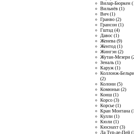
Вилар-Бюркен (
Вильнёв (1)
Вич (1)
Гранво (2)
Грансон (1)
Гштад (4)
Давос (1)
Женева (9)
Жентод (1)
Жингэн (2)
Жутан-Мезери (
Зеналь (1)
Каруж (1)
Коллонж-Бельр
(2)
Колони (5)
Комюньи (2)
Конш (1)
Корсо (3)
Корсье (1)
Кран Монтана (
Кулли (1)
Кюли (1)
Кюснахт (3)
Ла Тур-де-Пей (