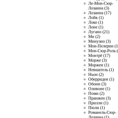
Ле-Мон-Сюр-
Лозанна (3)
Лозанна (17)
Лойк (1)
Локо (1)
Лоне (1)
Лугано (21)
Ми (2)
Минузио (3)
Мон-Пелерин (1
Мон-Сюр-Роль (
Монтрё (17)
Морже (3)
Моржен (1)
Невшатель (1)
Ньон (2)
Оберриден (1)
Обонн (3)
Оливоне (1)
Поми (2)
Пранжен (3)
Прилли (1)
Пюли (1)
Романель-Сюр-
Лозанна (1)