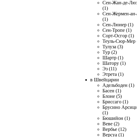
Сен-Жан-де-Лю
(1)
Сен-Жермен-ан
(1)
Сен-Люнер (1)
Сен-Тропе (1)
Сорт-Осгор (1)
Теуль-Сюр-Мер 
Тулуза (3)
Тур (2)
Шартр (1)
Шатору (1)
Эз (11)
Этрета (1)
в Швейцарии
Адельбоден (1)
Басен (1)
Блоне (5)
Бриссаго (1)
Брусино Арсиц
(1)
Бюшийон (1)
Веве (2)
Вербье (12)
Версуа (1)