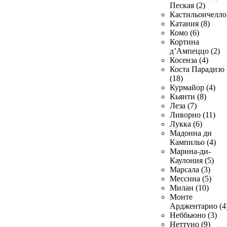
Пеская (2)
Кастильончелло 
Катания (8)
Комо (6)
Кортина
д’Ампеццо (2)
Косенза (4)
Коста Парадизо
(18)
Курмайор (4)
Кьянти (8)
Леза (7)
Ливорно (11)
Лукка (6)
Мадонна ди
Кампильо (4)
Марина-ди-
Каулония (5)
Марсала (3)
Мессина (5)
Милан (10)
Монте
Арджентарио (4
Неббьюно (3)
Неттуно (9)