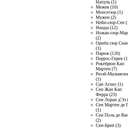
Напуль (1)
Межев (10)
Монсегюр (1)
Мужен (2)
Нейи-сюр-Сен (
Ницца (12)
Ножан-сюр-Ма
(2)
Орибо сюр Сиа
(1)
Париж (120)
Перрос-Гирек (1
Рокебрюн Кап
Мартен (7)
Рюэй-Мальмезо
(1)
Сан Агнес (1)
Сен Жан Кап
Ферра (23)
Сен Лоран д'Эз 
Сен Мартен де 
(1)
Сен Поль де Ва
(2)
Сен-Бриё (3)