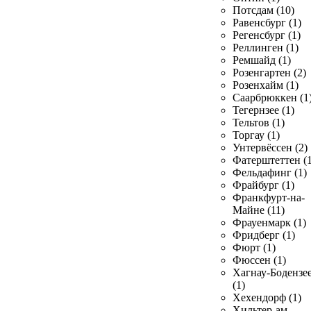
Потсдам (10)
Равенсбург (1)
Регенсбург (1)
Реллинген (1)
Ремшайд (1)
Розенгартен (2)
Розенхайм (1)
Саарбрюккен (1
Тегернзее (1)
Тельтов (1)
Торгау (1)
Унтервёссен (2)
Фатерштеттен (1
Фельдафинг (1)
Фрайбург (1)
Франкфурт-на-
Майне (11)
Фрауенмарк (1)
Фридберг (1)
Фюрт (1)
Фюссен (1)
Хагнау-Бодензе
(1)
Хехендорф (1)
Хильтер-ам-