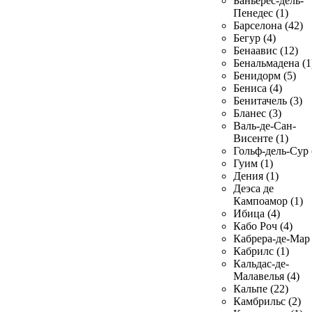
Баньерес-дель-
Пенедес (1)
Барселона (42)
Бегур (4)
Бенаавис (12)
Бенальмадена (1
Бенидорм (5)
Бениса (4)
Бенитачель (3)
Бланес (3)
Валь-де-Сан-
Висенте (1)
Гольф-дель-Сур 
Гуим (1)
Дения (1)
Деэса де
Кампоамор (1)
Ибица (4)
Кабо Роч (4)
Кабрера-де-Мар 
Кабрилс (1)
Кальдас-де-
Малавелья (4)
Кальпе (22)
Камбрильс (2)