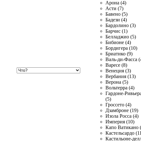
Арона (4)
Асти (7)
Бавено (5)
Бадези (4)
Бардолино (3)
Барчис (1)
Белладжио (5)
Бибионе (4)
Бордигера (10)
Бриатико (9)
Валь-ди-Фасса (
Варесе (8)
Хочу
Венеция (3)
купить
Вербания (13)
Верона (5)
Вольтерра (4)
Гардоне-Ривьер
(5)
Гроссето (4)
Дзамброне (19)
Изола Росса (4)
Империя (10)
Капо Ватикано (
Кастельсардо (1
Кастильоне-делл