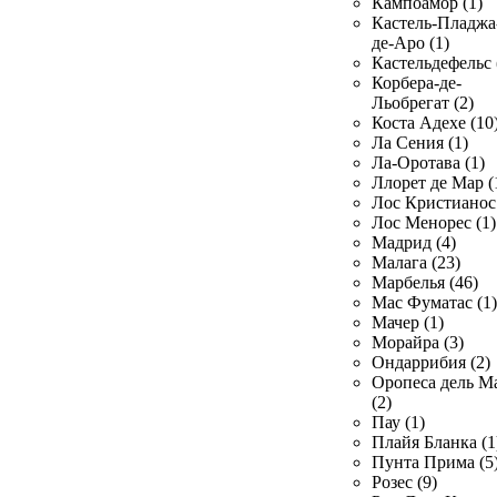
Кампоамор (1)
Кастель-Пладжа
де-Аро (1)
Кастельдефельс 
Корбера-де-
Льобрегат (2)
Коста Адехе (10
Ла Сения (1)
Ла-Оротава (1)
Ллорет де Мар (
Лос Кристианос 
Лос Менорес (1)
Мадрид (4)
Малага (23)
Марбелья (46)
Мас Фуматас (1)
Мачер (1)
Морайра (3)
Ондаррибия (2)
Оропеса дель М
(2)
Пау (1)
Плайя Бланка (1
Пунта Прима (5
Розес (9)