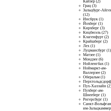
Кайзер (2)
Грац (3)
Зальцбург-Айге
(12)
Инсбрук (1)
Йохберг (1)
Кирхберг (3)
Кицбюэль (27)
Клагенфурт (2)
Крайшберг (2)
Лех (1)
Луцмансбург (1)
Матзее (1)
Мондзее (6)
Нойленгбах (1)
Ноймаркт-ам-
Валлерзее (2)
Оберальм (1)
Перхтольдсдорф
Пух-Халлайн (2
Пухберг-ам-
Шнееберг (1)
Ригерсбург (1)
Санкт-Вольфган
им-Зальцкаммер