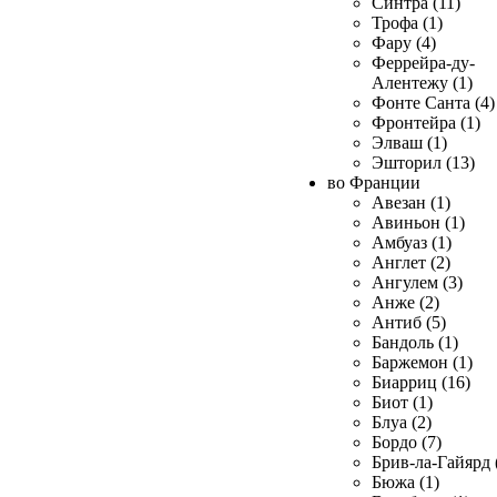
Синтра (11)
Трофа (1)
Фару (4)
Феррейра-ду-
Алентежу (1)
Фонте Санта (4)
Фронтейра (1)
Элваш (1)
Эшторил (13)
во Франции
Авезан (1)
Авиньон (1)
Амбуаз (1)
Англет (2)
Ангулем (3)
Анже (2)
Антиб (5)
Бандоль (1)
Баржемон (1)
Биарриц (16)
Биот (1)
Блуа (2)
Бордо (7)
Брив-ла-Гайярд 
Бюжа (1)