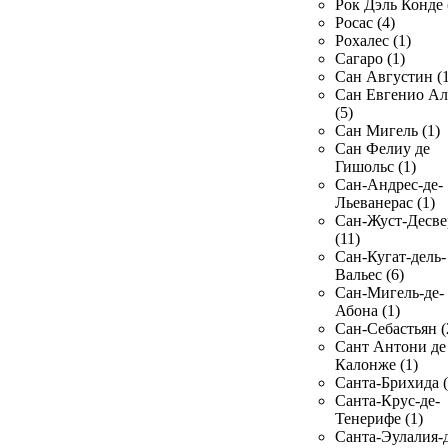
Рок Дэль Конде 
Росас (4)
Рохалес (1)
Сагаро (1)
Сан Августин (1
Сан Евгенио Ал
(5)
Сан Мигель (1)
Сан Фелиу де
Гишольс (1)
Сан-Андрес-де-
Льеванерас (1)
Сан-Жуст-Десве
(11)
Сан-Кугат-дель-
Вальес (6)
Сан-Мигель-де-
Абона (1)
Сан-Себастьян (
Сант Антони де
Калонже (1)
Санта-Брихида (
Санта-Крус-де-
Тенерифе (1)
Санта-Эулалия-д