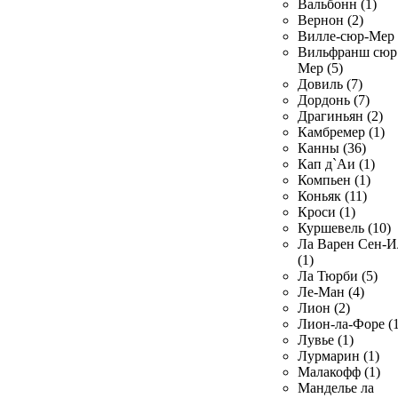
Вальбонн (1)
Вернон (2)
Вилле-сюр-Мер 
Вильфранш сюр
Мер (5)
Довиль (7)
Дордонь (7)
Драгиньян (2)
Камбремер (1)
Канны (36)
Кап д`Аи (1)
Компьен (1)
Коньяк (11)
Кроси (1)
Куршевель (10)
Ла Варен Сен-И
(1)
Ла Тюрби (5)
Ле-Ман (4)
Лион (2)
Лион-ла-Форе (1
Лувье (1)
Лурмарин (1)
Малакофф (1)
Манделье ла