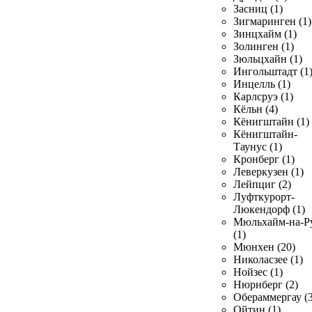
Засниц (1)
Зигмаринген (1)
Зинцхайм (1)
Золинген (1)
Зюльцхайн (1)
Ингольштадт (1
Инцелль (1)
Карлсруэ (1)
Кёльн (4)
Кёнигштайн (1)
Кёнигштайн-
Таунус (1)
Кронберг (1)
Леверкузен (1)
Лейпциг (2)
Луфткурорт-
Люкендорф (1)
Мюльхайм-на-Р
(1)
Мюнхен (20)
Николасзее (1)
Нойзес (1)
Нюрнберг (2)
Обераммергау (3
Ойтин (1)