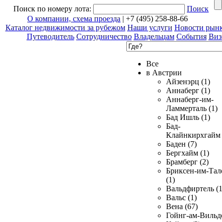
Поиск по номеру лота:
Поиск
О компании, схема проезда
| +7 (495) 258-88-66
Каталог недвижимости за рубежом
Наши услуги
Новости рын
Путеводитель
Сотрудничество
Владельцам
События
Виз
Все
в Австрии
Айзенэрц (1)
Аннаберг (1)
Аннаберг-им-
Ламмерталь (1)
Бад Ишль (1)
Бад-
Клайнкирхгайм 
Баден (7)
Бергхайм (1)
Брамберг (2)
Бриксен-им-Тал
(1)
Вальдфиртель (1
Вальс (1)
Вена (67)
Гойнг-ам-Вильд