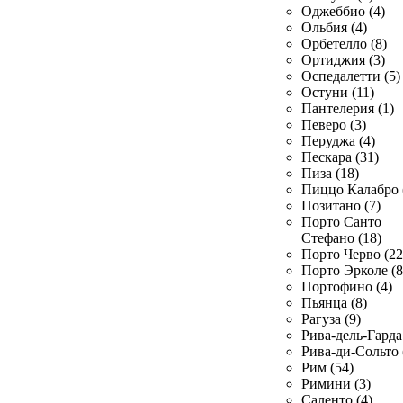
Оджеббио (4)
Ольбия (4)
Орбетелло (8)
Ортиджия (3)
Оспедалетти (5)
Остуни (11)
Пантелерия (1)
Певеро (3)
Перуджа (4)
Пескара (31)
Пиза (18)
Пиццо Калабро 
Позитано (7)
Порто Санто
Стефано (18)
Порто Черво (22
Порто Эрколе (8
Портофино (4)
Пьянца (8)
Рагуза (9)
Рива-дель-Гарда 
Рива-ди-Сольто 
Рим (54)
Римини (3)
Саленто (4)