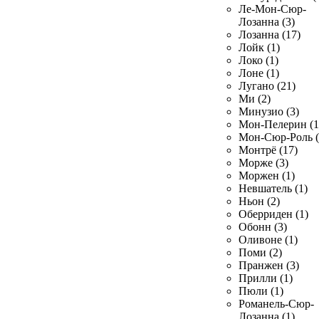
Ле-Мон-Сюр-
Лозанна (3)
Лозанна (17)
Лойк (1)
Локо (1)
Лоне (1)
Лугано (21)
Ми (2)
Минузио (3)
Мон-Пелерин (1
Мон-Сюр-Роль (
Монтрё (17)
Морже (3)
Моржен (1)
Невшатель (1)
Ньон (2)
Оберриден (1)
Обонн (3)
Оливоне (1)
Поми (2)
Пранжен (3)
Прилли (1)
Пюли (1)
Романель-Сюр-
Лозанна (1)