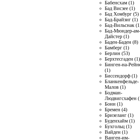
Бабенсхам (1)
Бад Висзее (1)
Бад Хомбург (5)
Бад-Брайзиг (1)
Бад-Вильснак (1
Бад-Мюндер-ам
Дайстер (1)
Баден-Баден (8)
Бамберг (1)
Берлин (53)
Берхтесгаден (1)
Бинген-на-Рейн
(1)
Биссендорф (1)
Бланкенфельде-
Малов (1)
Бодман-
Людвигсхафен (
Бонн (1)
Бремен (4)
Бризеланг (1)
Буденхайм (1)
Бухгольц (1)
Вайден (1)
Ванген-им-