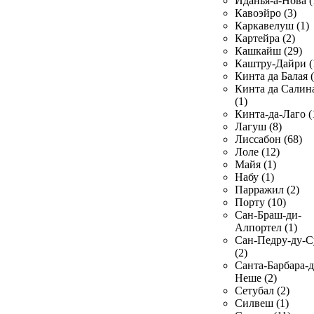
Иданья-а-Нова (
Кавоэйро (3)
Каркавелуш (1)
Картейра (2)
Кашкайш (29)
Каштру-Дайри (
Кинта да Балая (
Кинта да Салин
(1)
Кинта-да-Лаго (
Лагуш (8)
Лиссабон (68)
Лоле (12)
Майя (1)
Набу (1)
Парражил (2)
Порту (10)
Сан-Браш-ди-
Алпортел (1)
Сан-Педру-ду-С
(2)
Санта-Барбара-д
Неше (2)
Сетубал (2)
Силвеш (1)