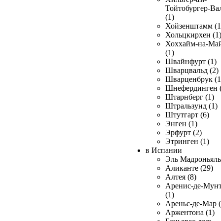
Тойтобургер-Ва
(1)
Хойзенштамм (1
Хольцкирхен (1
Хоххайм-на-Ма
(1)
Швайнфурт (1)
Шварцвальд (2)
Шварценбрук (1
Шнефердинген (
Штарнберг (1)
Штральзунд (1)
Штутгарт (6)
Энген (1)
Эрфурт (2)
Этринген (1)
в Испании
Эль Мадроньяль 
Аликанте (29)
Алтея (8)
Аренис-де-Мун
(1)
Ареньс-де-Мар (
Аржентона (1)