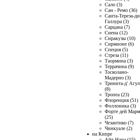
Сало (3)
Сан - Ремо (36)
Санта-Тереза-ди
Галлура (3)
Сарцана (7)
Сиена (12)
Сиракузы (10)
Сирмионе (6)
Специя (5)
Стреза (11)
Таормина (3)
Террачина (9)
Тосколано-
Мадерно (3)
Тринита-д' Агул
(8)
Тропеа (23)
Флоренция (51)
Фоллоника (3)
Форте дей Мар
(25)
Чезантико (7)
Чинкуале (2)
на Кипре
Айя-Напа (15)