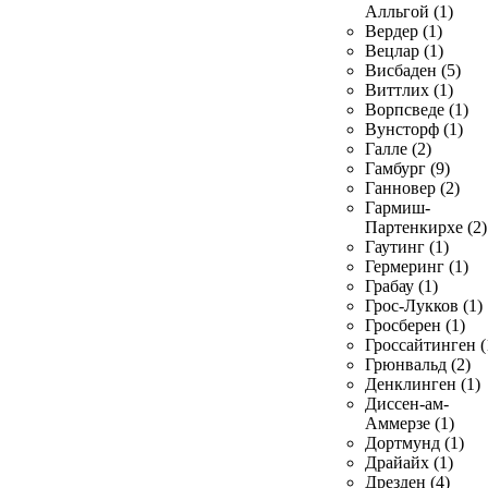
Алльгой (1)
Вердер (1)
Вецлар (1)
Висбаден (5)
Виттлих (1)
Ворпсведе (1)
Вунсторф (1)
Галле (2)
Гамбург (9)
Ганновер (2)
Гармиш-
Партенкирхе (2)
Гаутинг (1)
Гермеринг (1)
Грабау (1)
Грос-Лукков (1)
Гросберен (1)
Гроссайтинген (
Грюнвальд (2)
Денклинген (1)
Диссен-ам-
Аммерзе (1)
Дортмунд (1)
Драйайх (1)
Дрезден (4)