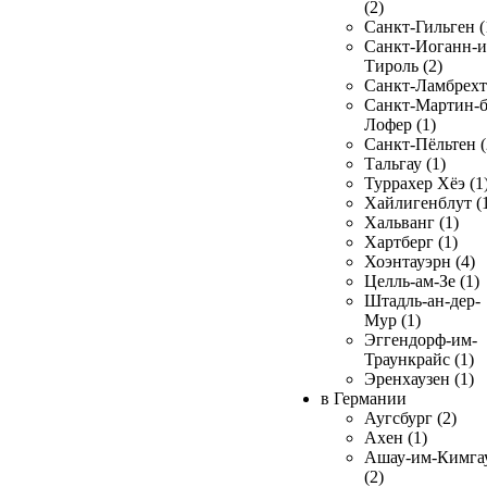
(2)
Санкт-Гильген (
Санкт-Иоганн-и
Тироль (2)
Санкт-Ламбрехт 
Санкт-Мартин-б
Лофер (1)
Санкт-Пёльтен (
Тальгау (1)
Туррахер Хёэ (1
Хайлигенблут (
Хальванг (1)
Хартберг (1)
Хоэнтауэрн (4)
Целль-ам-Зе (1)
Штадль-ан-дер-
Мур (1)
Эггендорф-им-
Траункрайс (1)
Эренхаузен (1)
в Германии
Аугсбург (2)
Ахен (1)
Ашау-им-Кимга
(2)