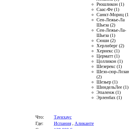
Рюшликон (1)
Саас-Фе (1)
Санкт-Мориц (1
Сен-Лежье-Ла
Шьеза (2)
Сен-Лежье-Ла-
Шьеза (1)
Сюши (2)
Херлиберг (2)
Хернекс (1)
Церматт (1)
Цолликон (1)
Шезерекс (1)
Шезо-сюр-Лоза
(2)
Шезьер (1)
ШиндельЛее (1)
Эпаленж (1)
Эрленбах (1)
Что:
Таунхаус
Где:
Испания
,
Аликанте