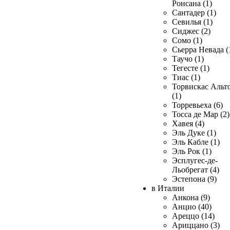
Ронсана (1)
Сантадер (1)
Севилья (1)
Сиджес (2)
Сомо (1)
Сьерра Невада (
Таучо (1)
Тегесте (1)
Тиас (1)
Торвискас Альт
(1)
Торревьеха (6)
Тосса де Мар (2)
Хавея (4)
Эль Дуке (1)
Эль Кабле (1)
Эль Рок (1)
Эсплугес-де-
Льобрегат (4)
Эстепона (9)
в Италии
Анкона (9)
Анцио (40)
Ареццо (14)
Ариццано (3)