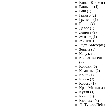
Вилар-Бюркен (
Вильнёв (1)
Вич (1)
Гранво (2)
Грансон (1)
Гштад (4)
Давос (1)
Женева (9)
Жентод (1)
Жингэн (2)
Жутан-Мезери (
Зеналь (1)
Каруж (1)
Коллонж-Бельр
(2)
Колони (5)
Комюньи (2)
Конш (1)
Корсо (3)
Корсье (1)
Кран Монтана (
Кулли (1)
Кюли (1)
Кюснахт (3)
Ла Тур-де-Пей (