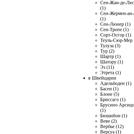
Сен-Жан-де-Лю
(1)
Сен-Жермен-ан
(1)
Сен-Люнер (1)
Сен-Тропе (1)
Сорт-Осгор (1)
Теуль-Сюр-Мер 
Тулуза (3)
Тур (2)
Шартр (1)
Шатору (1)
Эз (11)
Этрета (1)
в Швейцарии
Адельбоден (1)
Басен (1)
Блоне (5)
Бриссаго (1)
Брусино Арсиц
(1)
Бюшийон (1)
Веве (2)
Вербье (12)
Версуа (1)