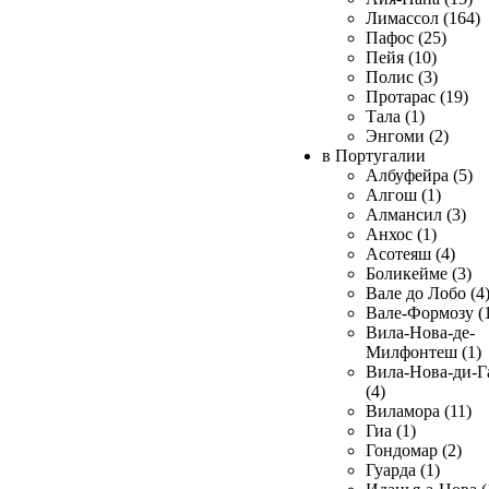
Лимассол (164)
Пафос (25)
Пейя (10)
Полис (3)
Протарас (19)
Тала (1)
Энгоми (2)
в Португалии
Албуфейра (5)
Алгош (1)
Алмансил (3)
Анхос (1)
Асотеяш (4)
Боликейме (3)
Вале до Лобо (4
Вале-Формозу (
Вила-Нова-де-
Милфонтеш (1)
Вила-Нова-ди-Г
(4)
Виламора (11)
Гиа (1)
Гондомар (2)
Гуарда (1)