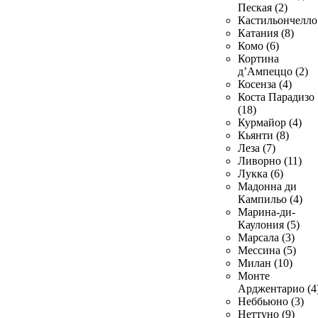
Пеская (2)
Кастильончелло 
Катания (8)
Комо (6)
Кортина
д’Ампеццо (2)
Косенза (4)
Коста Парадизо
(18)
Курмайор (4)
Кьянти (8)
Леза (7)
Ливорно (11)
Лукка (6)
Мадонна ди
Кампильо (4)
Марина-ди-
Каулония (5)
Марсала (3)
Мессина (5)
Милан (10)
Монте
Арджентарио (4
Неббьюно (3)
Неттуно (9)