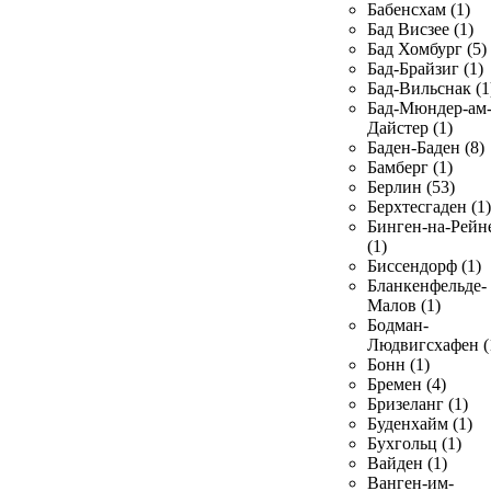
Бабенсхам (1)
Бад Висзее (1)
Бад Хомбург (5)
Бад-Брайзиг (1)
Бад-Вильснак (1
Бад-Мюндер-ам
Дайстер (1)
Баден-Баден (8)
Бамберг (1)
Берлин (53)
Берхтесгаден (1)
Бинген-на-Рейн
(1)
Биссендорф (1)
Бланкенфельде-
Малов (1)
Бодман-
Людвигсхафен (
Бонн (1)
Бремен (4)
Бризеланг (1)
Буденхайм (1)
Бухгольц (1)
Вайден (1)
Ванген-им-