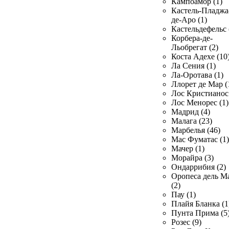
Кампоамор (1)
Кастель-Пладжа
де-Аро (1)
Кастельдефельс 
Корбера-де-
Льобрегат (2)
Коста Адехе (10
Ла Сения (1)
Ла-Оротава (1)
Ллорет де Мар (
Лос Кристианос 
Лос Менорес (1)
Мадрид (4)
Малага (23)
Марбелья (46)
Мас Фуматас (1)
Мачер (1)
Морайра (3)
Ондаррибия (2)
Оропеса дель М
(2)
Пау (1)
Плайя Бланка (1
Пунта Прима (5
Розес (9)