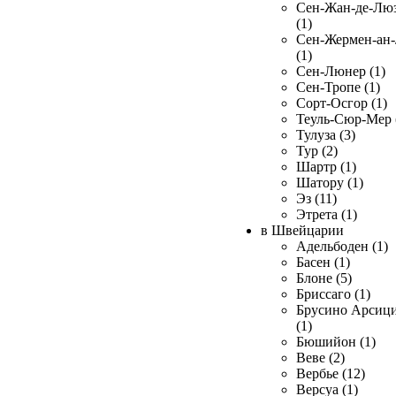
Сен-Жан-де-Лю
(1)
Сен-Жермен-ан
(1)
Сен-Люнер (1)
Сен-Тропе (1)
Сорт-Осгор (1)
Теуль-Сюр-Мер 
Тулуза (3)
Тур (2)
Шартр (1)
Шатору (1)
Эз (11)
Этрета (1)
в Швейцарии
Адельбоден (1)
Басен (1)
Блоне (5)
Бриссаго (1)
Брусино Арсиц
(1)
Бюшийон (1)
Веве (2)
Вербье (12)
Версуа (1)