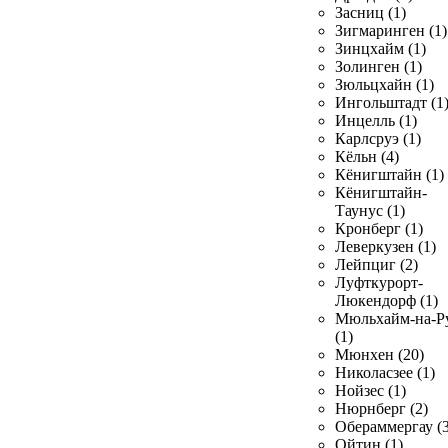
Засниц (1)
Зигмаринген (1)
Зинцхайм (1)
Золинген (1)
Зюльцхайн (1)
Ингольштадт (1
Инцелль (1)
Карлсруэ (1)
Кёльн (4)
Кёнигштайн (1)
Кёнигштайн-
Таунус (1)
Кронберг (1)
Леверкузен (1)
Лейпциг (2)
Луфткурорт-
Люкендорф (1)
Мюльхайм-на-Р
(1)
Мюнхен (20)
Николасзее (1)
Нойзес (1)
Нюрнберг (2)
Обераммергау (3
Ойтин (1)