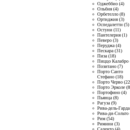
Оджеббио (4)
Ольбия (4)
Орбетелло (8)
Ортиджия (3)
Оспедалетти (5)
Остуни (11)
Пантелерия (1)
Певеро (3)
Перуджа (4)
Пескара (31)
Пиза (18)
Пиццо Калабро 
Позитано (7)
Порто Санто
Стефано (18)
Порто Черво (22
Порто Эрколе (8
Портофино (4)
Пьянца (8)
Рагуза (9)
Рива-дель-Гарда 
Рива-ди-Сольто 
Рим (54)
Римини (3)
Саленто (4)