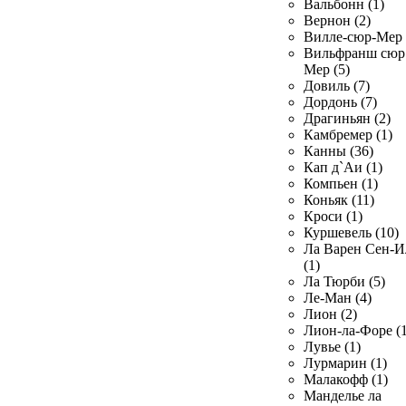
Вальбонн (1)
Вернон (2)
Вилле-сюр-Мер 
Вильфранш сюр
Мер (5)
Довиль (7)
Дордонь (7)
Драгиньян (2)
Камбремер (1)
Канны (36)
Кап д`Аи (1)
Компьен (1)
Коньяк (11)
Кроси (1)
Куршевель (10)
Ла Варен Сен-И
(1)
Ла Тюрби (5)
Ле-Ман (4)
Лион (2)
Лион-ла-Форе (1
Лувье (1)
Лурмарин (1)
Малакофф (1)
Манделье ла