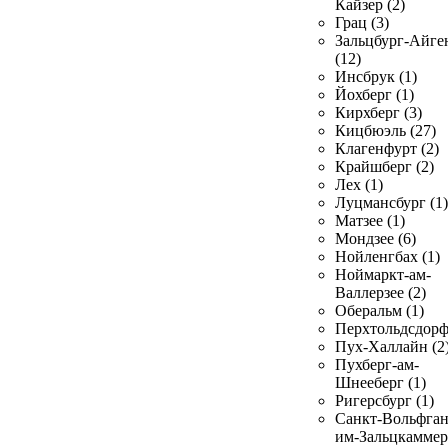
Кайзер (2)
Грац (3)
Зальцбург-Айге
(12)
Инсбрук (1)
Йохберг (1)
Кирхберг (3)
Кицбюэль (27)
Клагенфурт (2)
Крайшберг (2)
Лех (1)
Луцмансбург (1)
Матзее (1)
Мондзее (6)
Нойленгбах (1)
Ноймаркт-ам-
Валлерзее (2)
Оберальм (1)
Перхтольдсдорф
Пух-Халлайн (2
Пухберг-ам-
Шнееберг (1)
Ригерсбург (1)
Санкт-Вольфган
им-Зальцкаммер