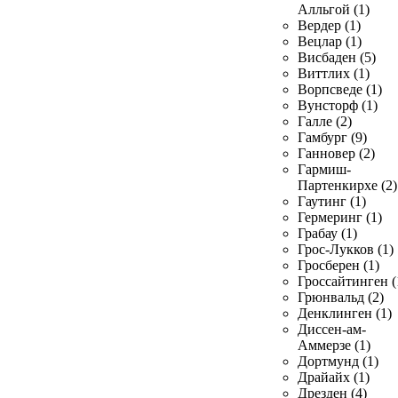
Алльгой (1)
Вердер (1)
Вецлар (1)
Висбаден (5)
Виттлих (1)
Ворпсведе (1)
Вунсторф (1)
Галле (2)
Гамбург (9)
Ганновер (2)
Гармиш-
Партенкирхе (2)
Гаутинг (1)
Гермеринг (1)
Грабау (1)
Грос-Лукков (1)
Гросберен (1)
Гроссайтинген (
Грюнвальд (2)
Денклинген (1)
Диссен-ам-
Аммерзе (1)
Дортмунд (1)
Драйайх (1)
Дрезден (4)