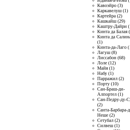
Иданья-а-Нова (
Кавоэйро (3)
Каркавелуш (1)
Картейра (2)
Кашкайш (29)
Каштру-Дайри (
Кинта да Балая (
Кинта да Салин
(1)
Кинта-да-Лаго (
Лагуш (8)
Лиссабон (68)
Лоле (12)
Майя (1)
Набу (1)
Парражил (2)
Порту (10)
Сан-Браш-ди-
Алпортел (1)
Сан-Педру-ду-С
(2)
Санта-Барбара-д
Неше (2)
Сетубал (2)
Силвеш (1)