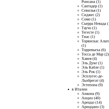
Ронсана (1)
Сантадер (1)
Севилья (1)
Сиджес (2)
Сомо (1)
Сьерра Невада (
Таучо (1)
Тегесте (1)
Тиас (1)
Торвискас Альт
(1)
Торревьеха (6)
Тосса де Мар (2)
Хавея (4)
Эль Дуке (1)
Эль Кабле (1)
Эль Рок (1)
Эсплугес-де-
Льобрегат (4)
Эстепона (9)
в Италии
Анкона (9)
Анцио (40)
Ареццо (14)
Ариццано (3)