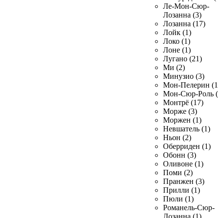
Ле-Мон-Сюр-
Лозанна (3)
Лозанна (17)
Лойк (1)
Локо (1)
Лоне (1)
Лугано (21)
Ми (2)
Минузио (3)
Мон-Пелерин (1
Мон-Сюр-Роль (
Монтрё (17)
Морже (3)
Моржен (1)
Невшатель (1)
Ньон (2)
Оберриден (1)
Обонн (3)
Оливоне (1)
Поми (2)
Пранжен (3)
Прилли (1)
Пюли (1)
Романель-Сюр-
Лозанна (1)