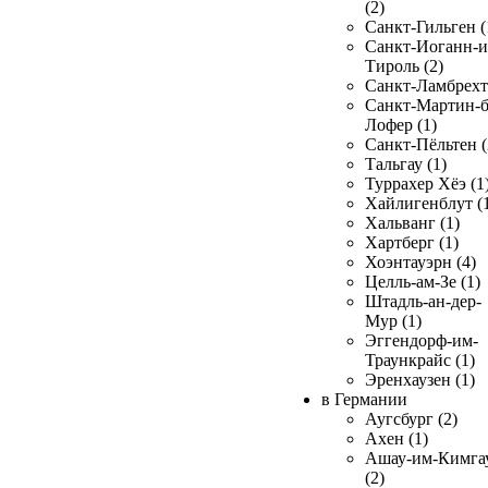
(2)
Санкт-Гильген (
Санкт-Иоганн-и
Тироль (2)
Санкт-Ламбрехт 
Санкт-Мартин-б
Лофер (1)
Санкт-Пёльтен (
Тальгау (1)
Туррахер Хёэ (1
Хайлигенблут (
Хальванг (1)
Хартберг (1)
Хоэнтауэрн (4)
Целль-ам-Зе (1)
Штадль-ан-дер-
Мур (1)
Эггендорф-им-
Траункрайс (1)
Эренхаузен (1)
в Германии
Аугсбург (2)
Ахен (1)
Ашау-им-Кимга
(2)