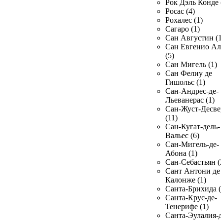
Рок Дэль Конде 
Росас (4)
Рохалес (1)
Сагаро (1)
Сан Августин (1
Сан Евгенио Ал
(5)
Сан Мигель (1)
Сан Фелиу де
Гишольс (1)
Сан-Андрес-де-
Льеванерас (1)
Сан-Жуст-Десве
(11)
Сан-Кугат-дель-
Вальес (6)
Сан-Мигель-де-
Абона (1)
Сан-Себастьян (
Сант Антони де
Калонже (1)
Санта-Брихида (
Санта-Крус-де-
Тенерифе (1)
Санта-Эулалия-д