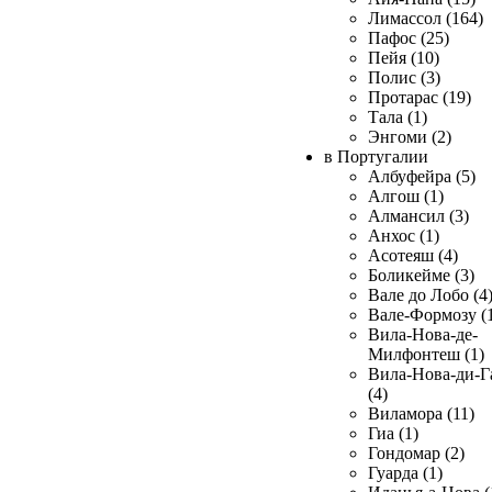
Лимассол (164)
Пафос (25)
Пейя (10)
Полис (3)
Протарас (19)
Тала (1)
Энгоми (2)
в Португалии
Албуфейра (5)
Алгош (1)
Алмансил (3)
Анхос (1)
Асотеяш (4)
Боликейме (3)
Вале до Лобо (4
Вале-Формозу (
Вила-Нова-де-
Милфонтеш (1)
Вила-Нова-ди-Г
(4)
Виламора (11)
Гиа (1)
Гондомар (2)
Гуарда (1)