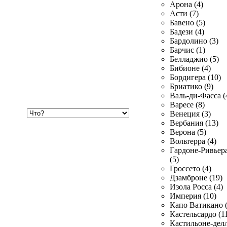
Арона (4)
Асти (7)
Бавено (5)
Бадези (4)
Бардолино (3)
Барчис (1)
Белладжио (5)
Бибионе (4)
Бордигера (10)
Бриатико (9)
Валь-ди-Фасса (
Варесе (8)
Хочу
Венеция (3)
купить
Вербания (13)
Верона (5)
Вольтерра (4)
Гардоне-Ривьер
(5)
Гроссето (4)
Дзамброне (19)
Изола Росса (4)
Империя (10)
Капо Ватикано (
Кастельсардо (1
Кастильоне-делл