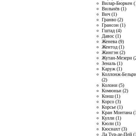
Вилар-Бюркен (
Вильнёв (1)
Вич (1)
Гранво (2)
Грансон (1)
Гштад (4)
Давос (1)
Женева (9)
Жентод (1)
Жингэн (2)
Жутан-Мезери (
Зеналь (1)
Каруж (1)
Коллонж-Бельр
(2)
Колони (5)
Комюньи (2)
Конш (1)
Корсо (3)
Корсье (1)
Кран Монтана (
Кулли (1)
Кюли (1)
Кюснахт (3)
Ла Тур-де-Пей (