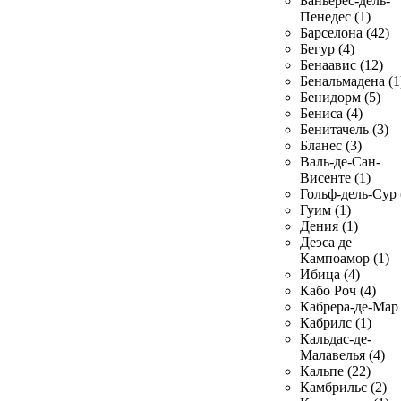
Баньерес-дель-
Пенедес (1)
Барселона (42)
Бегур (4)
Бенаавис (12)
Бенальмадена (1
Бенидорм (5)
Бениса (4)
Бенитачель (3)
Бланес (3)
Валь-де-Сан-
Висенте (1)
Гольф-дель-Сур 
Гуим (1)
Дения (1)
Деэса де
Кампоамор (1)
Ибица (4)
Кабо Роч (4)
Кабрера-де-Мар 
Кабрилс (1)
Кальдас-де-
Малавелья (4)
Кальпе (22)
Камбрильс (2)