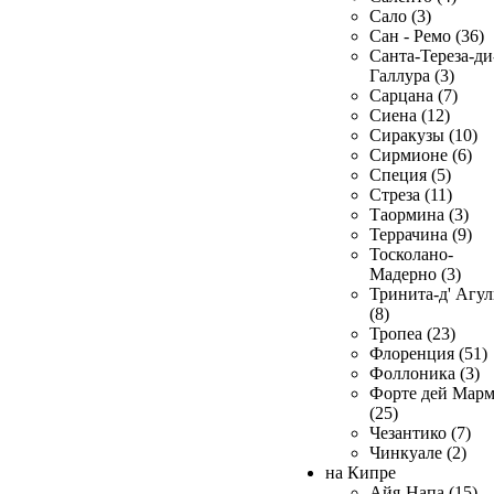
Сало (3)
Сан - Ремо (36)
Санта-Тереза-ди
Галлура (3)
Сарцана (7)
Сиена (12)
Сиракузы (10)
Сирмионе (6)
Специя (5)
Стреза (11)
Таормина (3)
Террачина (9)
Тосколано-
Мадерно (3)
Тринита-д' Агул
(8)
Тропеа (23)
Флоренция (51)
Фоллоника (3)
Форте дей Мар
(25)
Чезантико (7)
Чинкуале (2)
на Кипре
Айя-Напа (15)