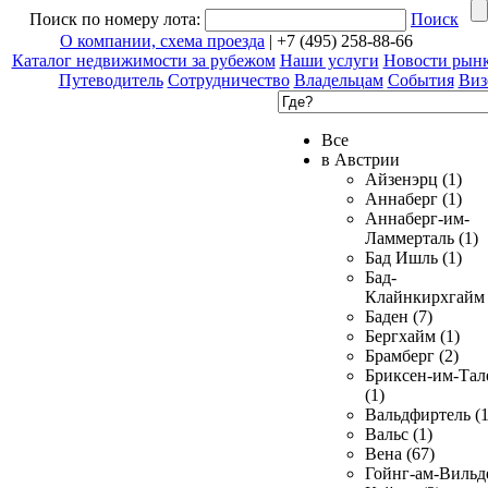
Поиск по номеру лота:
Поиск
О компании, схема проезда
| +7 (495) 258-88-66
Каталог недвижимости за рубежом
Наши услуги
Новости рын
Путеводитель
Сотрудничество
Владельцам
События
Виз
Все
в Австрии
Айзенэрц (1)
Аннаберг (1)
Аннаберг-им-
Ламмерталь (1)
Бад Ишль (1)
Бад-
Клайнкирхгайм 
Баден (7)
Бергхайм (1)
Брамберг (2)
Бриксен-им-Тал
(1)
Вальдфиртель (1
Вальс (1)
Вена (67)
Гойнг-ам-Вильд