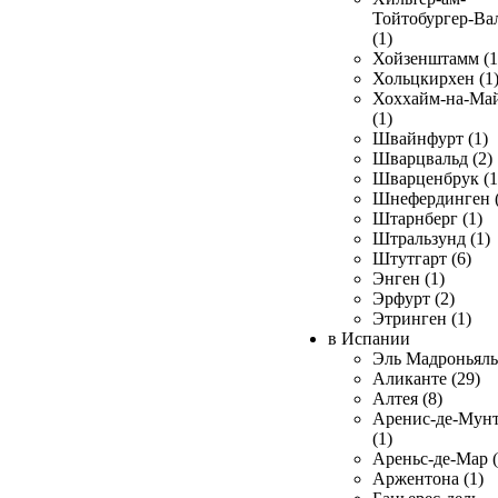
Тойтобургер-Ва
(1)
Хойзенштамм (1
Хольцкирхен (1
Хоххайм-на-Ма
(1)
Швайнфурт (1)
Шварцвальд (2)
Шварценбрук (1
Шнефердинген (
Штарнберг (1)
Штральзунд (1)
Штутгарт (6)
Энген (1)
Эрфурт (2)
Этринген (1)
в Испании
Эль Мадроньяль 
Аликанте (29)
Алтея (8)
Аренис-де-Мун
(1)
Ареньс-де-Мар (
Аржентона (1)