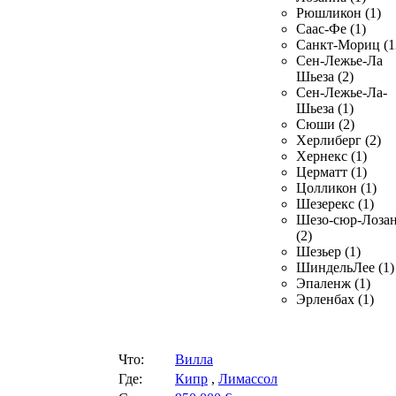
Рюшликон (1)
Саас-Фе (1)
Санкт-Мориц (1
Сен-Лежье-Ла
Шьеза (2)
Сен-Лежье-Ла-
Шьеза (1)
Сюши (2)
Херлиберг (2)
Хернекс (1)
Церматт (1)
Цолликон (1)
Шезерекс (1)
Шезо-сюр-Лоза
(2)
Шезьер (1)
ШиндельЛее (1)
Эпаленж (1)
Эрленбах (1)
Что:
Вилла
Где:
Кипр
,
Лимассол