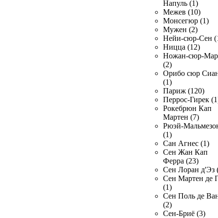
Напуль (1)
Межев (10)
Монсегюр (1)
Мужен (2)
Нейи-сюр-Сен (
Ницца (12)
Ножан-сюр-Ма
(2)
Орибо сюр Сиа
(1)
Париж (120)
Перрос-Гирек (1
Рокебрюн Кап
Мартен (7)
Рюэй-Мальмезо
(1)
Сан Агнес (1)
Сен Жан Кап
Ферра (23)
Сен Лоран д'Эз 
Сен Мартен де 
(1)
Сен Поль де Ва
(2)
Сен-Бриё (3)