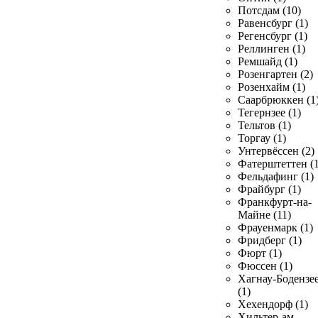
Потсдам (10)
Равенсбург (1)
Регенсбург (1)
Реллинген (1)
Ремшайд (1)
Розенгартен (2)
Розенхайм (1)
Саарбрюккен (1
Тегернзее (1)
Тельтов (1)
Торгау (1)
Унтервёссен (2)
Фатерштеттен (1
Фельдафинг (1)
Фрайбург (1)
Франкфурт-на-
Майне (11)
Фрауенмарк (1)
Фридберг (1)
Фюрт (1)
Фюссен (1)
Хагнау-Бодензе
(1)
Хехендорф (1)
Хильтер-ам-