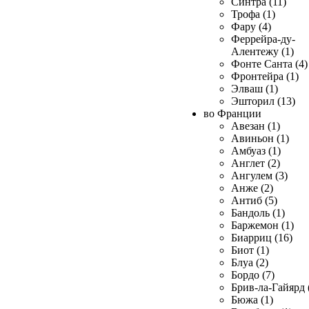
Синтра (11)
Трофа (1)
Фару (4)
Феррейра-ду-
Алентежу (1)
Фонте Санта (4)
Фронтейра (1)
Элваш (1)
Эшторил (13)
во Франции
Авезан (1)
Авиньон (1)
Амбуаз (1)
Англет (2)
Ангулем (3)
Анже (2)
Антиб (5)
Бандоль (1)
Баржемон (1)
Биарриц (16)
Биот (1)
Блуа (2)
Бордо (7)
Брив-ла-Гайярд 
Бюжа (1)